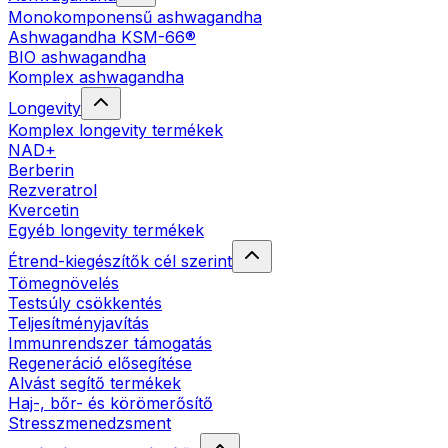
Monokomponensű ashwagandha
Ashwagandha KSM-66®
BIO ashwagandha
Komplex ashwagandha
Longevity
Komplex longevity termékek
NAD+
Berberin
Rezveratrol
Kvercetin
Egyéb longevity termékek
Étrend-kiegészítők cél szerint
Tömegnövelés
Testsúly csökkentés
Teljesítményjavítás
Immunrendszer támogatás
Regeneráció elősegítése
Alvást segítő termékek
Haj-, bőr- és körömerősítő
Stresszmenedzsment