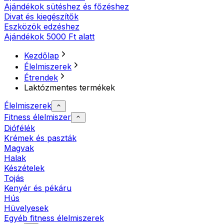
Ajándékok sütéshez és főzéshez
Divat és kiegészítők
Eszközök edzéshez
Ajándékok 5000 Ft alatt
Kezdőlap
Élelmiszerek
Étrendek
Laktózmentes termékek
Élelmiszerek
Fitness élelmiszer
Diófélék
Krémek és paszták
Magvak
Halak
Készételek
Tojás
Kenyér és pékáru
Hús
Hüvelyesek
Egyéb fitness élelmiszerek