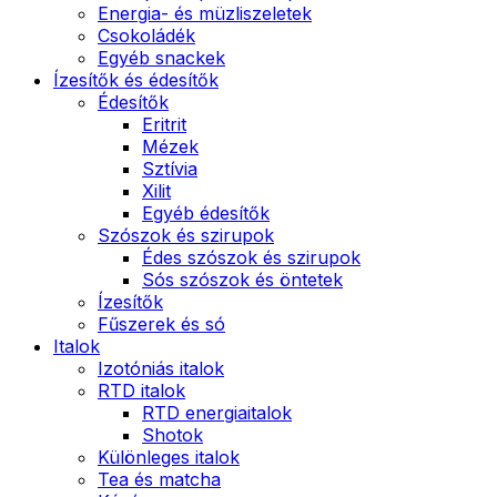
Energia- és müzliszeletek
Csokoládék
Egyéb snackek
Ízesítők és édesítők
Édesítők
Eritrit
Mézek
Sztívia
Xilit
Egyéb édesítők
Szószok és szirupok
Édes szószok és szirupok
Sós szószok és öntetek
Ízesítők
Fűszerek és só
Italok
Izotóniás italok
RTD italok
RTD energiaitalok
Shotok
Különleges italok
Tea és matcha