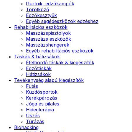
Gurtnik, edzőkampók
Törölköző
Edzőkesztyűk
Egyéb segédeszközök edzéshez
Rehabilitációs eszközök
Masszázspisztolyok
Masszázs eszközök
Masszázshengerek
Egyéb rehabilitációs eszközök
Táskák & hátizsákok
Ételhordó táskák & kiegészítők
Edzőtáskák
Hátizsákok
Tevékenység alapú kiegészítők
Futás
Küzdősportok
Kerékpározás
Jóga és pilates
Hidegterápia
Úszás
Túrázás
Biohacking