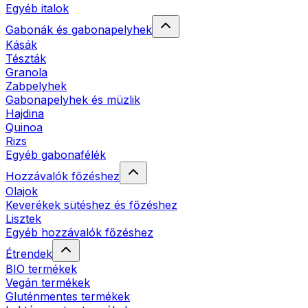
Egyéb italok
Gabonák és gabonapelyhek
Kásák
Tészták
Granola
Zabpelyhek
Gabonapelyhek és müzlik
Hajdina
Quinoa
Rizs
Egyéb gabonafélék
Hozzávalók főzéshez
Olajok
Keverékek sütéshez és főzéshez
Lisztek
Egyéb hozzávalók főzéshez
Étrendek
BIO termékek
Vegán termékek
Gluténmentes termékek