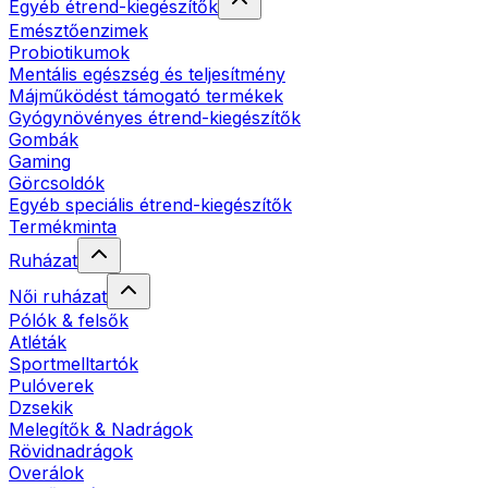
Egyéb étrend-kiegészítők
Emésztőenzimek
Probiotikumok
Mentális egészség és teljesítmény
Májműködést támogató termékek
Gyógynövényes étrend-kiegészítők
Gombák
Gaming
Görcsoldók
Egyéb speciális étrend-kiegészítők
Termékminta
Ruházat
Női ruházat
Pólók & felsők
Atléták
Sportmelltartók
Pulóverek
Dzsekik
Melegítők & Nadrágok
Rövidnadrágok
Overálok