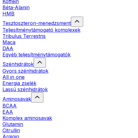
Koffein
Béta-Alanin
HMB
Tesztoszteron-menedzsment
Teljesítménytámogató komplexek
Tribulus Terrestris
Maca
DAA
Egyéb teljesítménytámogatók
Szénhidrátok
Gyors szénhidrátok
All in one
Energia zselék
Lassú szénhidrátok
Aminosavak
BCAA
EAA
Komplex aminosavak
Glutamin
Citrullin
Arginin