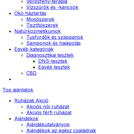
Vörösfény-terápia
Vízszűrők és -kancsók
Öko háztartás
Mosószerek
Tisztítószerek
Natúrkozmetikumok
Tusfürdők és szappanok
Samponok és hajápolás
Egyéb kategóriák
Diagnosztikai tesztek
DNS-tesztek
Egyéb tesztek
CBD
Top ajánlatok
Ruházati Akció
Akciós női ruházat
Akciós férfi ruházat
Ajándékok
Ajándékutalványok
Ajándékok az egész családnak