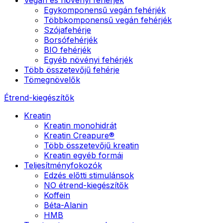
Egykomponensű vegán fehérjék
Többkomponensű vegán fehérjék
Szójafehérje
Borsófehérjék
BIO fehérjék
Egyéb növényi fehérjék
Több összetevőjű fehérje
Tömegnövelők
Étrend-kiegészítők
Kreatin
Kreatin monohidrát
Kreatin Creapure®
Több összetevőjű kreatin
Kreatin egyéb formái
Teljesítményfokozók
Edzés előtti stimulánsok
NO étrend-kiegészítők
Koffein
Béta-Alanin
HMB