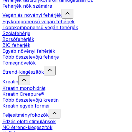
Fehérjék testsúlykontroll támogatásához
Fehérjék nők számára
Vegán és növényi fehérjék
Egykomponensű vegán fehérjék
Többkomponensű vegán fehérjék
Szójafehérje
Borsófehérjék
BIO fehérjék
Egyéb növényi fehérjék
Több összetevőjű fehérje
Tömegnövelők
Étrend-kiegészítők
Kreatin
Kreatin monohidrát
Kreatin Creapure®
Több összetevőjű kreatin
Kreatin egyéb formái
Teljesítményfokozók
Edzés előtti stimulánsok
NO étrend-kiegészítők