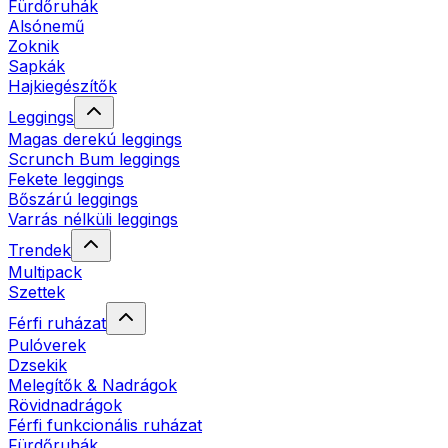
Fürdőruhák
Alsónemű
Zoknik
Sapkák
Hajkiegészítők
Leggings
Magas derekú leggings
Scrunch Bum leggings
Fekete leggings
Bőszárú leggings
Varrás nélküli leggings
Trendek
Multipack
Szettek
Férfi ruházat
Pulóverek
Dzsekik
Melegítők & Nadrágok
Rövidnadrágok
Férfi funkcionális ruházat
Fürdőruhák