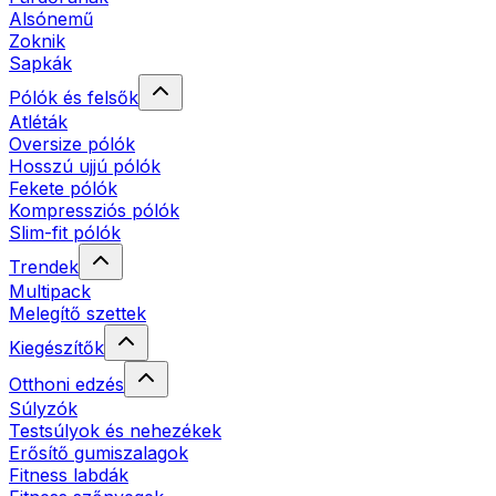
Alsónemű
Zoknik
Sapkák
Pólók és felsők
Atléták
Oversize pólók
Hosszú ujjú pólók
Fekete pólók
Kompressziós pólók
Slim-fit pólók
Trendek
Multipack
Melegítő szettek
Kiegészítők
Otthoni edzés
Súlyzók
Testsúlyok és nehezékek
Erősítő gumiszalagok
Fitness labdák