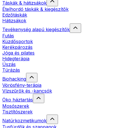
Táskák & hátizsákok
Ételhordó táskák & kiegészítők
Edzőtáskák
Hátizsákok
Tevékenység alapú kiegészítők
Futás
Küzdősportok
Kerékpározás
Jóga és pilates
Hidegterápia
Úszás
Túrázás
Biohacking
Vörösfény-terápia
Vízszűrők és -kancsók
Öko háztartás
Mosószerek
Tisztítószerek
Natúrkozmetikumok
Tusfürdők és szappanok