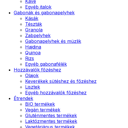
Kávé
Egyéb italok
Gabonák és gabonapelyhek
Kásák
Tészták
Granola
Zabpelyhek
Gabonapelyhek és müzlik
Hajdina
Quinoa
Rizs
Egyéb gabonafélék
Hozzávalók főzéshez
Olajok
Keverékek sütéshez és főzéshez
Lisztek
Egyéb hozzávalók főzéshez
Étrendek
BIO termékek
Vegán termékek
Gluténmentes termékek
Laktózmentes termékek
Vegetáriánus termékek