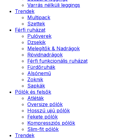
Varrás nélküli leggings
Trendek
Multipack
Szettek
Férfi ruházat
Pulóverek
Dzsekik
Melegítők & Nadrágok
Rövidnadrágok
Férfi funkcionális ruházat
Fürdőruhák
Alsónemű
Zoknik
Sapkák
Pólók és felsők
Atléták
Oversize pólók
Hosszú ujjú pólók
Fekete pólók
Kompressziós pólók
Slim-fit pólók
Trendek