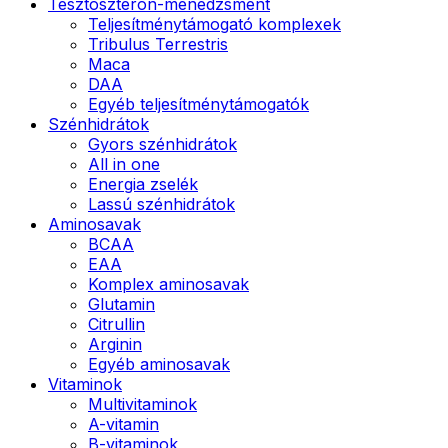
Tesztoszteron-menedzsment
Teljesítménytámogató komplexek
Tribulus Terrestris
Maca
DAA
Egyéb teljesítménytámogatók
Szénhidrátok
Gyors szénhidrátok
All in one
Energia zselék
Lassú szénhidrátok
Aminosavak
BCAA
EAA
Komplex aminosavak
Glutamin
Citrullin
Arginin
Egyéb aminosavak
Vitaminok
Multivitaminok
A-vitamin
B-vitaminok