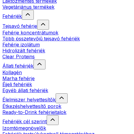
Laktózmentes termékek
Vegetáriánus termékek
Fehérjék
Tejsavó fehérje
Fehérje koncentrátumok
Több összetevőjű tejsavó fehérjék
Fehérje izolátum
Hidrolizált fehérjék
Clear Proteins
Állati fehérjék
Kollagén
Marha fehérje
Éjjeli fehérjék
Egyéb állati fehérjék
Élelmiszer helyettesítők
Étkezéshelyettesítő porok
Ready-to-Drink fehérjeitalok
Fehérjék cél szerint
Izomtömegnövelők