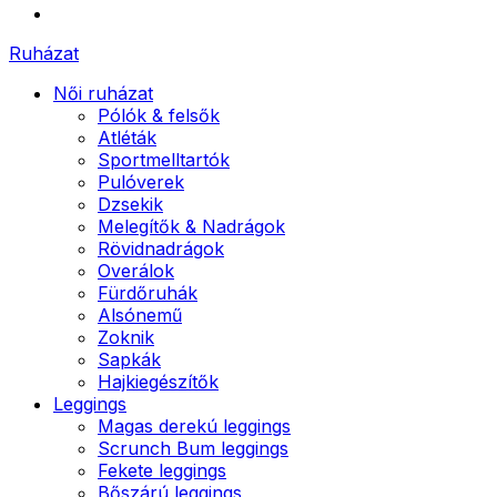
Ruházat
Női ruházat
Pólók & felsők
Atléták
Sportmelltartók
Pulóverek
Dzsekik
Melegítők & Nadrágok
Rövidnadrágok
Overálok
Fürdőruhák
Alsónemű
Zoknik
Sapkák
Hajkiegészítők
Leggings
Magas derekú leggings
Scrunch Bum leggings
Fekete leggings
Bőszárú leggings