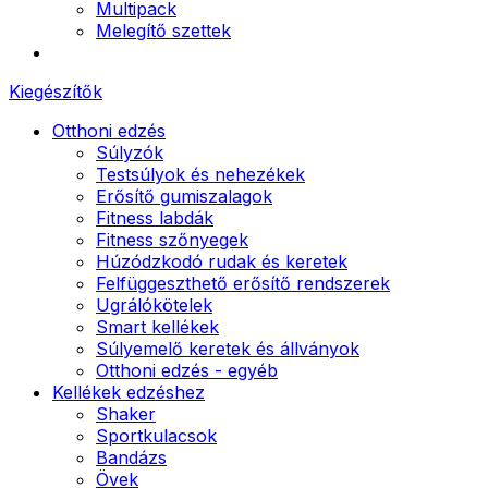
Multipack
Melegítő szettek
Kiegészítők
Otthoni edzés
Súlyzók
Testsúlyok és nehezékek
Erősítő gumiszalagok
Fitness labdák
Fitness szőnyegek
Húzódzkodó rudak és keretek
Felfüggeszthető erősítő rendszerek
Ugrálókötelek
Smart kellékek
Súlyemelő keretek és állványok
Otthoni edzés - egyéb
Kellékek edzéshez
Shaker
Sportkulacsok
Bandázs
Övek