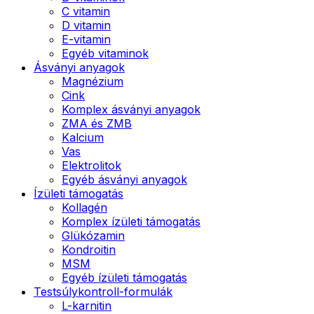
C vitamin
D vitamin
E-vitamin
Egyéb vitaminok
Ásványi anyagok
Magnézium
Cink
Komplex ásványi anyagok
ZMA és ZMB
Kalcium
Vas
Elektrolitok
Egyéb ásványi anyagok
Ízületi támogatás
Kollagén
Komplex ízületi támogatás
Glükózamin
Kondroitin
MSM
Egyéb ízületi támogatás
Testsúlykontroll-formulák
L-karnitin