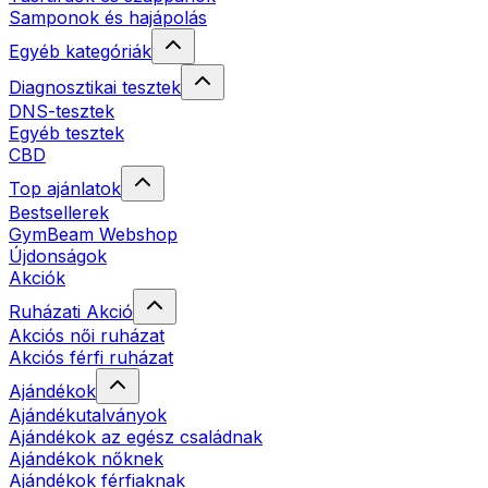
Samponok és hajápolás
Egyéb kategóriák
Diagnosztikai tesztek
DNS-tesztek
Egyéb tesztek
CBD
Top ajánlatok
Bestsellerek
GymBeam Webshop
Újdonságok
Akciók
Ruházati Akció
Akciós női ruházat
Akciós férfi ruházat
Ajándékok
Ajándékutalványok
Ajándékok az egész családnak
Ajándékok nőknek
Ajándékok férfiaknak