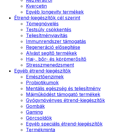
Kvercetin
Egyéb longevity termékek
Étrend-kiegészítők cél szerint
Tömegnövelés
Testsúly csökkentés
Teljesítményjavítás
Immunrendszer támogatás
Regeneráció elősegítése
Alvást segítő termékek
Haj-, bőr- és körömerősítő
Stresszmenedzsment
Egyéb étrend-kiegészítők
Emésztőenzimek
Probiotikumok
Mentális egészség és teljesítmény
Májműködést támogató termékek
Gyógynövényes étrend-kiegészítők
Gombák
Gaming
Görcsoldók
Egyéb speciális étrend-kiegészítők
Termékminta