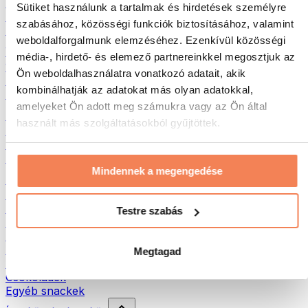
Hús
Sütiket használunk a tartalmak és hirdetések személyre
Hüvelyesek
szabásához, közösségi funkciók biztosításához, valamint
Egyéb fitness élelmiszerek
weboldalforgalmunk elemzéséhez. Ezenkívül közösségi
Vajak
média-, hirdető- és elemező partnereinkkel megosztjuk az
100% Magvajak
Ön weboldalhasználatra vonatkozó adatait, akik
Édes magvajak
kombinálhatják az adatokat más olyan adatokkal,
Fehérjés magvajak
amelyeket Ön adott meg számukra vagy az Ön által
Szuperélelmiszerek
használt más szolgáltatásokból gyűjtöttek.
Zöld szuperélelmiszerek
Rostok
Egyéb szuperélelmiszerek
Mindennek a megengedése
Egészséges nasi
Protein szeletek
Szárított hús
Testre szabás
Szárított gyümölcs
Fehérjés cookies
Fehérjés chipsek és ropik
Megtagad
Energia- és müzliszeletek
Csokoládék
Egyéb snackek