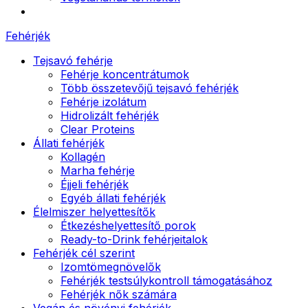
Fehérjék
Tejsavó fehérje
Fehérje koncentrátumok
Több összetevőjű tejsavó fehérjék
Fehérje izolátum
Hidrolizált fehérjék
Clear Proteins
Állati fehérjék
Kollagén
Marha fehérje
Éjjeli fehérjék
Egyéb állati fehérjék
Élelmiszer helyettesítők
Étkezéshelyettesítő porok
Ready-to-Drink fehérjeitalok
Fehérjék cél szerint
Izomtömegnövelők
Fehérjék testsúlykontroll támogatásához
Fehérjék nők számára
Vegán és növényi fehérjék