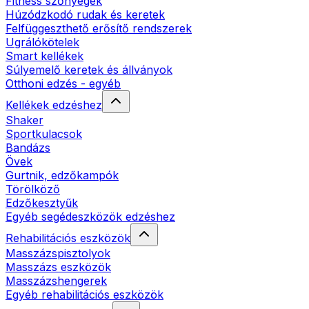
Fitness szőnyegek
Húzódzkodó rudak és keretek
Felfüggeszthető erősítő rendszerek
Ugrálókötelek
Smart kellékek
Súlyemelő keretek és állványok
Otthoni edzés - egyéb
Kellékek edzéshez
Shaker
Sportkulacsok
Bandázs
Övek
Gurtnik, edzőkampók
Törölköző
Edzőkesztyűk
Egyéb segédeszközök edzéshez
Rehabilitációs eszközök
Masszázspisztolyok
Masszázs eszközök
Masszázshengerek
Egyéb rehabilitációs eszközök