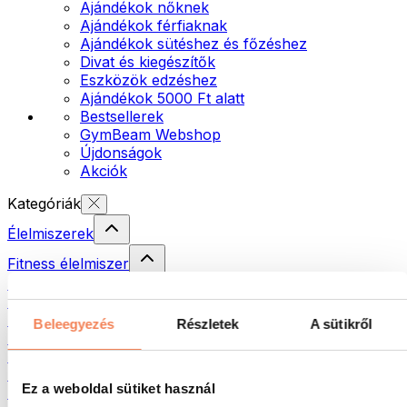
Ajándékok nőknek
Ajándékok férfiaknak
Ajándékok sütéshez és főzéshez
Divat és kiegészítők
Eszközök edzéshez
Ajándékok 5000 Ft alatt
Bestsellerek
GymBeam Webshop
Újdonságok
Akciók
Kategóriák
Élelmiszerek
Fitness élelmiszer
Diófélék
Krémek és paszták
Magvak
Beleegyezés
Részletek
A sütikről
Halak
Készételek
Tojás
Ez a weboldal sütiket használ
Kenyér és pékáru