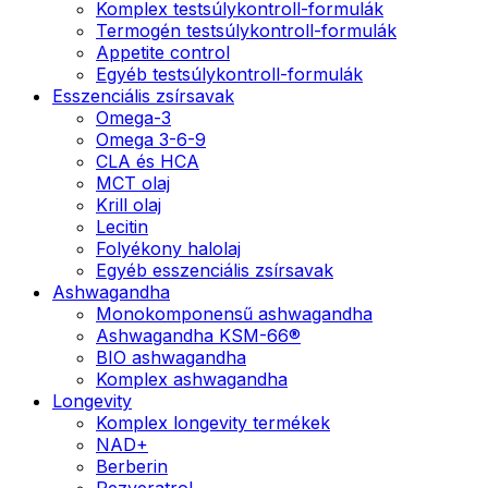
Komplex testsúlykontroll-formulák
Termogén testsúlykontroll-formulák
Appetite control
Egyéb testsúlykontroll-formulák
Esszenciális zsírsavak
Omega-3
Omega 3-6-9
CLA és HCA
MCT olaj
Krill olaj
Lecitin
Folyékony halolaj
Egyéb esszenciális zsírsavak
Ashwagandha
Monokomponensű ashwagandha
Ashwagandha KSM-66®
BIO ashwagandha
Komplex ashwagandha
Longevity
Komplex longevity termékek
NAD+
Berberin
Rezveratrol