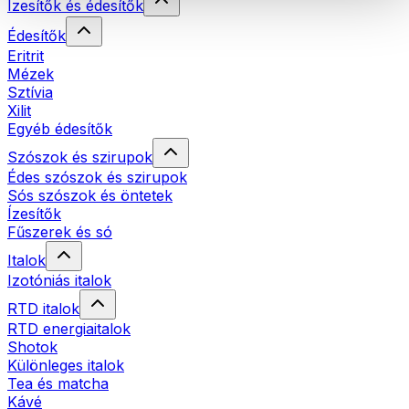
Ízesítők és édesítők
Édesítők
Eritrit
Mézek
Sztívia
Xilit
Egyéb édesítők
Szószok és szirupok
Édes szószok és szirupok
Sós szószok és öntetek
Ízesítők
Fűszerek és só
Italok
Izotóniás italok
RTD italok
RTD energiaitalok
Shotok
Különleges italok
Tea és matcha
Kávé