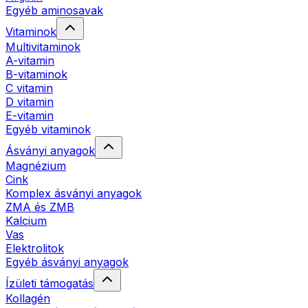
Egyéb aminosavak
Vitaminok
Multivitaminok
A-vitamin
B-vitaminok
C vitamin
D vitamin
E-vitamin
Egyéb vitaminok
Ásványi anyagok
Magnézium
Cink
Komplex ásványi anyagok
ZMA és ZMB
Kalcium
Vas
Elektrolitok
Egyéb ásványi anyagok
Ízületi támogatás
Kollagén