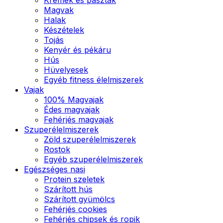
Magvak
Halak
Készételek
Tojás
Kenyér és pékáru
Hús
Hüvelyesek
Egyéb fitness élelmiszerek
Vajak
100% Magvajak
Édes magvajak
Fehérjés magvajak
Szuperélelmiszerek
Zöld szuperélelmiszerek
Rostok
Egyéb szuperélelmiszerek
Egészséges nasi
Protein szeletek
Szárított hús
Szárított gyümölcs
Fehérjés cookies
Fehérjés chipsek és ropik