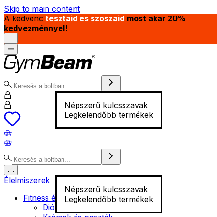
Skip to main content
A kedvenc
tésztáid és szószaid
most akár 20%
kedvezménnyel!
Népszerű kulcsszavak
Legkelendőbb termékek
Élelmiszerek
Népszerű kulcsszavak
Fitness élelmiszer
Legkelendőbb termékek
Diófélék
Krémek és paszták