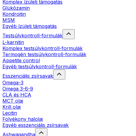
Komplex ízületi támogatás
Glükózamin
Kondroitin
MSM
Egyéb ízületi támogatás
Testsúlykontroll-formulák
L-karnitin
Komplex testsúlykontroll-formulák
Termogén testsúlykontroll-formulák
Appetite control
Egyéb testsúlykontroll-formulák
Esszenciális zsírsavak
Omega-3
Omega 3-6-9
CLA és HCA
MCT olaj
Krill olaj
Lecitin
Folyékony halolaj
Egyéb esszenciális zsírsavak
Ashwagandha