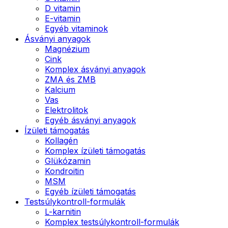
D vitamin
E-vitamin
Egyéb vitaminok
Ásványi anyagok
Magnézium
Cink
Komplex ásványi anyagok
ZMA és ZMB
Kalcium
Vas
Elektrolitok
Egyéb ásványi anyagok
Ízületi támogatás
Kollagén
Komplex ízületi támogatás
Glükózamin
Kondroitin
MSM
Egyéb ízületi támogatás
Testsúlykontroll-formulák
L-karnitin
Komplex testsúlykontroll-formulák