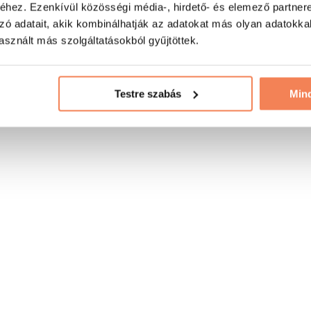
hez. Ezenkívül közösségi média-, hirdető- és elemező partner
zó adatait, akik kombinálhatják az adatokat más olyan adatokka
sznált más szolgáltatásokból gyűjtöttek.
Testre szabás
Min