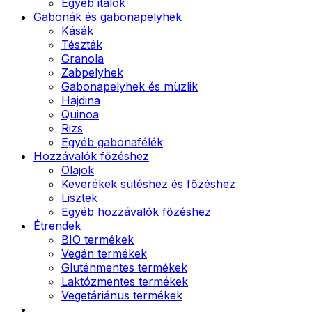
Egyéb italok
Gabonák és gabonapelyhek
Kásák
Tészták
Granola
Zabpelyhek
Gabonapelyhek és müzlik
Hajdina
Quinoa
Rizs
Egyéb gabonafélék
Hozzávalók főzéshez
Olajok
Keverékek sütéshez és főzéshez
Lisztek
Egyéb hozzávalók főzéshez
Étrendek
BIO termékek
Vegán termékek
Gluténmentes termékek
Laktózmentes termékek
Vegetáriánus termékek