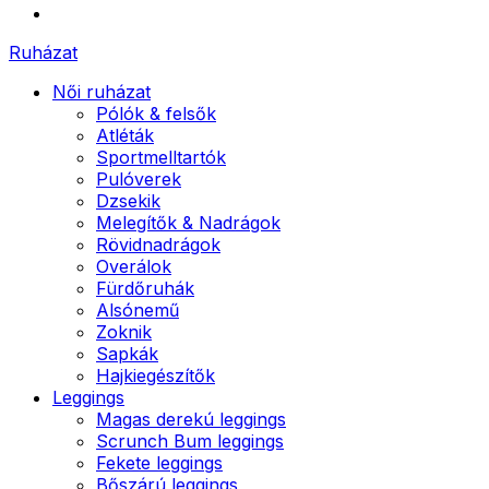
Ruházat
Női ruházat
Pólók & felsők
Atléták
Sportmelltartók
Pulóverek
Dzsekik
Melegítők & Nadrágok
Rövidnadrágok
Overálok
Fürdőruhák
Alsónemű
Zoknik
Sapkák
Hajkiegészítők
Leggings
Magas derekú leggings
Scrunch Bum leggings
Fekete leggings
Bőszárú leggings