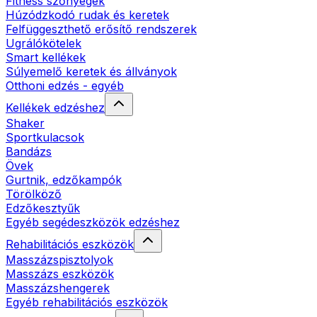
Fitness szőnyegek
Húzódzkodó rudak és keretek
Felfüggeszthető erősítő rendszerek
Ugrálókötelek
Smart kellékek
Súlyemelő keretek és állványok
Otthoni edzés - egyéb
Kellékek edzéshez
Shaker
Sportkulacsok
Bandázs
Övek
Gurtnik, edzőkampók
Törölköző
Edzőkesztyűk
Egyéb segédeszközök edzéshez
Rehabilitációs eszközök
Masszázspisztolyok
Masszázs eszközök
Masszázshengerek
Egyéb rehabilitációs eszközök