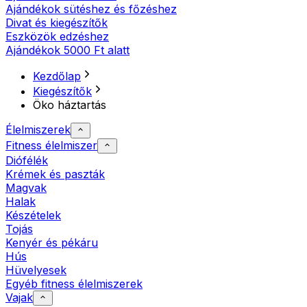
Ajándékok sütéshez és főzéshez
Divat és kiegészítők
Eszközök edzéshez
Ajándékok 5000 Ft alatt
Kezdőlap
Kiegészítők
Öko háztartás
Élelmiszerek
Fitness élelmiszer
Diófélék
Krémek és paszták
Magvak
Halak
Készételek
Tojás
Kenyér és pékáru
Hús
Hüvelyesek
Egyéb fitness élelmiszerek
Vajak