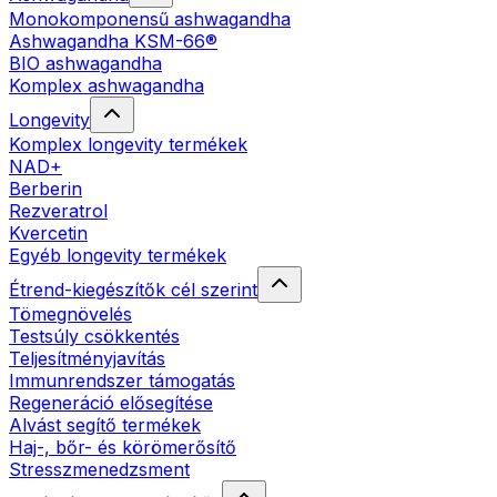
Monokomponensű ashwagandha
Ashwagandha KSM-66®
BIO ashwagandha
Komplex ashwagandha
Longevity
Komplex longevity termékek
NAD+
Berberin
Rezveratrol
Kvercetin
Egyéb longevity termékek
Étrend-kiegészítők cél szerint
Tömegnövelés
Testsúly csökkentés
Teljesítményjavítás
Immunrendszer támogatás
Regeneráció elősegítése
Alvást segítő termékek
Haj-, bőr- és körömerősítő
Stresszmenedzsment