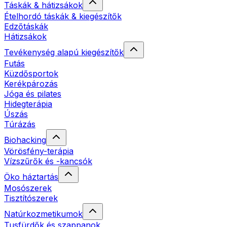
Táskák & hátizsákok
Ételhordó táskák & kiegészítők
Edzőtáskák
Hátizsákok
Tevékenység alapú kiegészítők
Futás
Küzdősportok
Kerékpározás
Jóga és pilates
Hidegterápia
Úszás
Túrázás
Biohacking
Vörösfény-terápia
Vízszűrők és -kancsók
Öko háztartás
Mosószerek
Tisztítószerek
Natúrkozmetikumok
Tusfürdők és szappanok