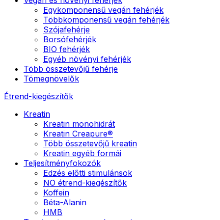
Egykomponensű vegán fehérjék
Többkomponensű vegán fehérjék
Szójafehérje
Borsófehérjék
BIO fehérjék
Egyéb növényi fehérjék
Több összetevőjű fehérje
Tömegnövelők
Étrend-kiegészítők
Kreatin
Kreatin monohidrát
Kreatin Creapure®
Több összetevőjű kreatin
Kreatin egyéb formái
Teljesítményfokozók
Edzés előtti stimulánsok
NO étrend-kiegészítők
Koffein
Béta-Alanin
HMB