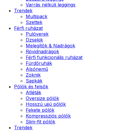
Varrás nélküli leggings
Trendek
Multipack
Szettek
Férfi ruházat
Pulóverek
Dzsekik
Melegítők & Nadrágok
Rövidnadrágok
Férfi funkcionális ruházat
Fürdőruhák
Alsónemű
Zoknik
Sapkák
Pólók és felsők
Atléták
Oversize pólók
Hosszú ujjú pólók
Fekete pólók
Kompressziós pólók
Slim-fit pólók
Trendek