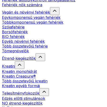
Fehérjék testsúlykontroll támogatásához
Fehérjék nők számára
Vegán és növényi fehérjék
Egykomponensű vegán fehérjék
Többkomponensű vegán fehérjék
Szójafehérje
Borsófehérjék
BIO fehérjék
Egyéb növényi fehérjék
Több összetevőjű fehérje
Tömegnövelők
Étrend-kiegészítők
Kreatin
Kreatin monohidrát
Kreatin Creapure®
Több összetevőjű kreatin
Kreatin egyéb formái
Teljesítményfokozók
Edzés előtti stimulánsok
NO étrend-kiegészítők