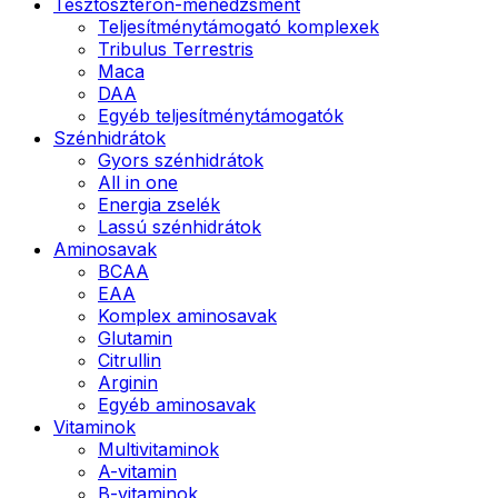
Tesztoszteron-menedzsment
Teljesítménytámogató komplexek
Tribulus Terrestris
Maca
DAA
Egyéb teljesítménytámogatók
Szénhidrátok
Gyors szénhidrátok
All in one
Energia zselék
Lassú szénhidrátok
Aminosavak
BCAA
EAA
Komplex aminosavak
Glutamin
Citrullin
Arginin
Egyéb aminosavak
Vitaminok
Multivitaminok
A-vitamin
B-vitaminok