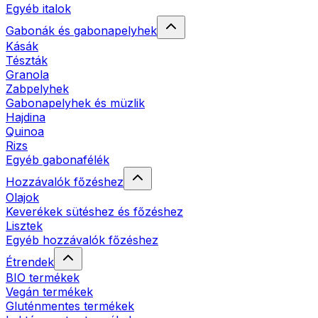
Egyéb italok
Gabonák és gabonapelyhek
Kásák
Tészták
Granola
Zabpelyhek
Gabonapelyhek és müzlik
Hajdina
Quinoa
Rizs
Egyéb gabonafélék
Hozzávalók főzéshez
Olajok
Keverékek sütéshez és főzéshez
Lisztek
Egyéb hozzávalók főzéshez
Étrendek
BIO termékek
Vegán termékek
Gluténmentes termékek