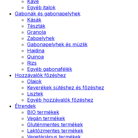
Kávé
Egyéb italok
Gabonák és gabonapelyhek
Kásák
Tészták
Granola
Zabpelyhek
Gabonapelyhek és müzlik
Hajdina
Quinoa
Rizs
Egyéb gabonafélék
Hozzávalók főzéshez
Olajok
Keverékek sütéshez és főzéshez
Lisztek
Egyéb hozzávalók főzéshez
Étrendek
BIO termékek
Vegán termékek
Gluténmentes termékek
Laktózmentes termékek
Vegetáriánus termékek