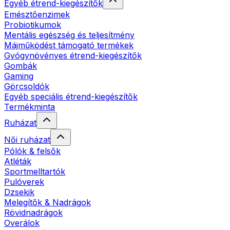
Egyéb étrend-kiegészítők
Emésztőenzimek
Probiotikumok
Mentális egészség és teljesítmény
Májműködést támogató termékek
Gyógynövényes étrend-kiegészítők
Gombák
Gaming
Görcsoldók
Egyéb speciális étrend-kiegészítők
Termékminta
Ruházat
Női ruházat
Pólók & felsők
Atléták
Sportmelltartók
Pulóverek
Dzsekik
Melegítők & Nadrágok
Rövidnadrágok
Overálok