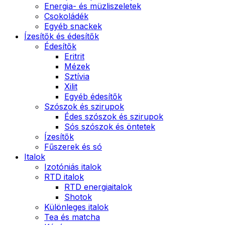
Energia- és müzliszeletek
Csokoládék
Egyéb snackek
Ízesítők és édesítők
Édesítők
Eritrit
Mézek
Sztívia
Xilit
Egyéb édesítők
Szószok és szirupok
Édes szószok és szirupok
Sós szószok és öntetek
Ízesítők
Fűszerek és só
Italok
Izotóniás italok
RTD italok
RTD energiaitalok
Shotok
Különleges italok
Tea és matcha