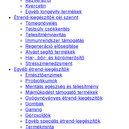
Kvercetin
Egyéb longevity termékek
Étrend-kiegészítők cél szerint
Tömegnövelés
Testsúly csökkentés
Teljesítményjavítás
Immunrendszer támogatás
Regeneráció elősegítése
Alvást segítő termékek
Haj-, bőr- és körömerősítő
Stresszmenedzsment
Egyéb étrend-kiegészítők
Emésztőenzimek
Probiotikumok
Mentális egészség és teljesítmény
Májműködést támogató termékek
Gyógynövényes étrend-kiegészítők
Gombák
Gaming
Görcsoldók
Egyéb speciális étrend-kiegészítők
Termékminta