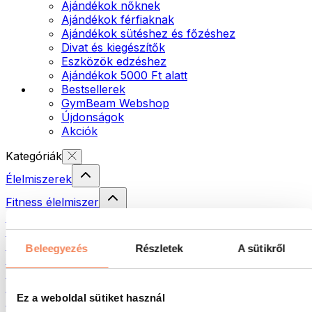
Ajándékok nőknek
Ajándékok férfiaknak
Ajándékok sütéshez és főzéshez
Divat és kiegészítők
Eszközök edzéshez
Ajándékok 5000 Ft alatt
Bestsellerek
GymBeam Webshop
Újdonságok
Akciók
Kategóriák
Élelmiszerek
Fitness élelmiszer
Diófélék
Krémek és paszták
Magvak
Beleegyezés
Részletek
A sütikről
Halak
Készételek
Tojás
Ez a weboldal sütiket használ
Kenyér és pékáru