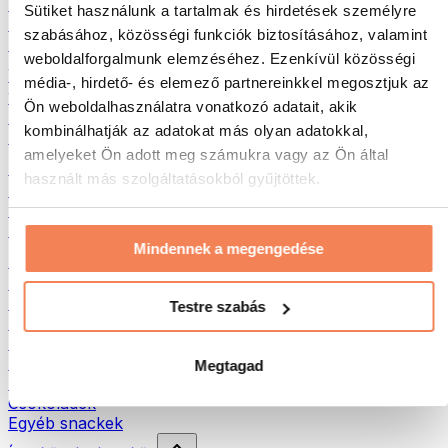
Hús
Sütiket használunk a tartalmak és hirdetések személyre
Hüvelyesek
szabásához, közösségi funkciók biztosításához, valamint
Egyéb fitness élelmiszerek
weboldalforgalmunk elemzéséhez. Ezenkívül közösségi
Vajak
média-, hirdető- és elemező partnereinkkel megosztjuk az
100% Magvajak
Ön weboldalhasználatra vonatkozó adatait, akik
Édes magvajak
kombinálhatják az adatokat más olyan adatokkal,
Fehérjés magvajak
amelyeket Ön adott meg számukra vagy az Ön által
Szuperélelmiszerek
használt más szolgáltatásokból gyűjtöttek.
Zöld szuperélelmiszerek
Rostok
Egyéb szuperélelmiszerek
Mindennek a megengedése
Egészséges nasi
Protein szeletek
Szárított hús
Testre szabás
Szárított gyümölcs
Fehérjés cookies
Fehérjés chipsek és ropik
Megtagad
Energia- és müzliszeletek
Csokoládék
Egyéb snackek