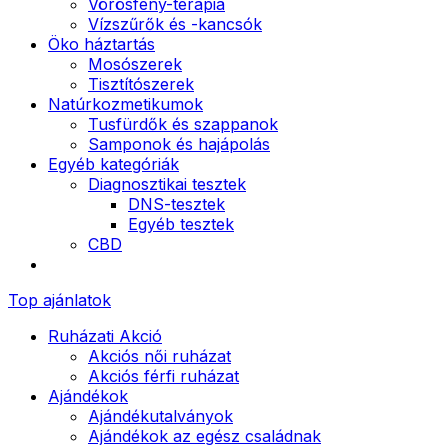
Vörösfény-terápia
Vízszűrők és -kancsók
Öko háztartás
Mosószerek
Tisztítószerek
Natúrkozmetikumok
Tusfürdők és szappanok
Samponok és hajápolás
Egyéb kategóriák
Diagnosztikai tesztek
DNS-tesztek
Egyéb tesztek
CBD
Top ajánlatok
Ruházati Akció
Akciós női ruházat
Akciós férfi ruházat
Ajándékok
Ajándékutalványok
Ajándékok az egész családnak