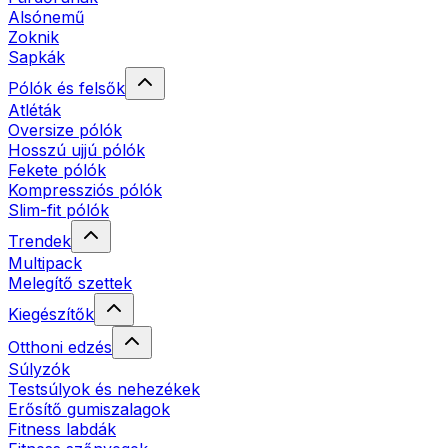
Alsónemű
Zoknik
Sapkák
Pólók és felsők
Atléták
Oversize pólók
Hosszú ujjú pólók
Fekete pólók
Kompressziós pólók
Slim-fit pólók
Trendek
Multipack
Melegítő szettek
Kiegészítők
Otthoni edzés
Súlyzók
Testsúlyok és nehezékek
Erősítő gumiszalagok
Fitness labdák