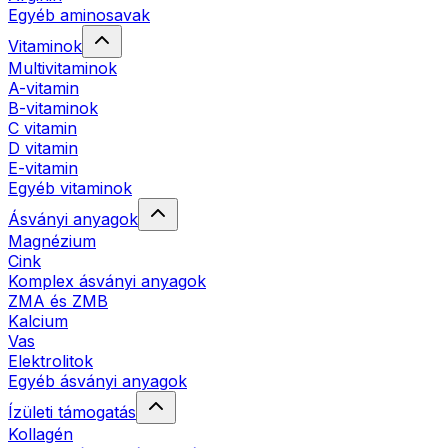
Egyéb aminosavak
Vitaminok
Multivitaminok
A-vitamin
B-vitaminok
C vitamin
D vitamin
E-vitamin
Egyéb vitaminok
Ásványi anyagok
Magnézium
Cink
Komplex ásványi anyagok
ZMA és ZMB
Kalcium
Vas
Elektrolitok
Egyéb ásványi anyagok
Ízületi támogatás
Kollagén