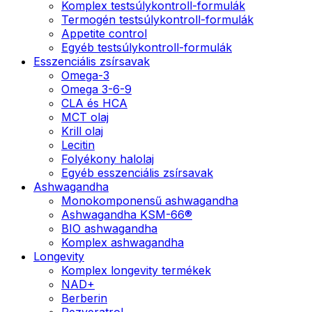
Komplex testsúlykontroll-formulák
Termogén testsúlykontroll-formulák
Appetite control
Egyéb testsúlykontroll-formulák
Esszenciális zsírsavak
Omega-3
Omega 3-6-9
CLA és HCA
MCT olaj
Krill olaj
Lecitin
Folyékony halolaj
Egyéb esszenciális zsírsavak
Ashwagandha
Monokomponensű ashwagandha
Ashwagandha KSM-66®
BIO ashwagandha
Komplex ashwagandha
Longevity
Komplex longevity termékek
NAD+
Berberin
Rezveratrol