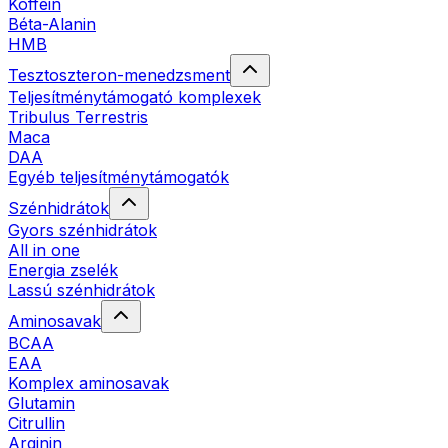
Koffein
Béta-Alanin
HMB
Tesztoszteron-menedzsment
Teljesítménytámogató komplexek
Tribulus Terrestris
Maca
DAA
Egyéb teljesítménytámogatók
Szénhidrátok
Gyors szénhidrátok
All in one
Energia zselék
Lassú szénhidrátok
Aminosavak
BCAA
EAA
Komplex aminosavak
Glutamin
Citrullin
Arginin