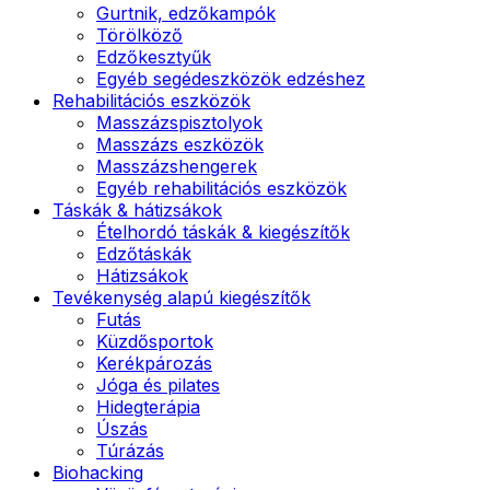
Gurtnik, edzőkampók
Törölköző
Edzőkesztyűk
Egyéb segédeszközök edzéshez
Rehabilitációs eszközök
Masszázspisztolyok
Masszázs eszközök
Masszázshengerek
Egyéb rehabilitációs eszközök
Táskák & hátizsákok
Ételhordó táskák & kiegészítők
Edzőtáskák
Hátizsákok
Tevékenység alapú kiegészítők
Futás
Küzdősportok
Kerékpározás
Jóga és pilates
Hidegterápia
Úszás
Túrázás
Biohacking