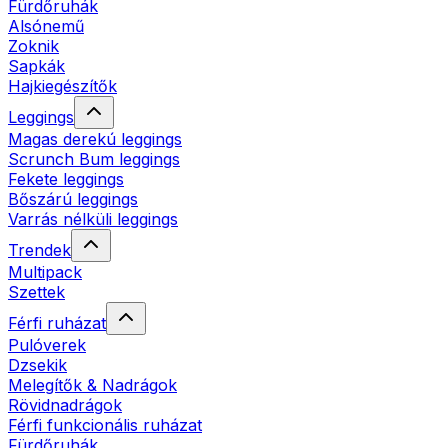
Fürdőruhák
Alsónemű
Zoknik
Sapkák
Hajkiegészítők
Leggings
Magas derekú leggings
Scrunch Bum leggings
Fekete leggings
Bőszárú leggings
Varrás nélküli leggings
Trendek
Multipack
Szettek
Férfi ruházat
Pulóverek
Dzsekik
Melegítők & Nadrágok
Rövidnadrágok
Férfi funkcionális ruházat
Fürdőruhák