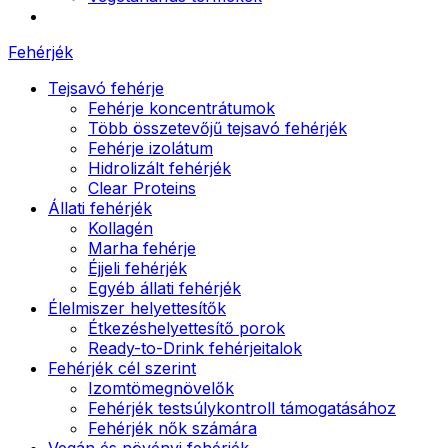
Fehérjék
Tejsavó fehérje
Fehérje koncentrátumok
Több összetevőjű tejsavó fehérjék
Fehérje izolátum
Hidrolizált fehérjék
Clear Proteins
Állati fehérjék
Kollagén
Marha fehérje
Éjjeli fehérjék
Egyéb állati fehérjék
Élelmiszer helyettesítők
Étkezéshelyettesítő porok
Ready-to-Drink fehérjeitalok
Fehérjék cél szerint
Izomtömegnövelők
Fehérjék testsúlykontroll támogatásához
Fehérjék nők számára
Vegán és növényi fehérjék