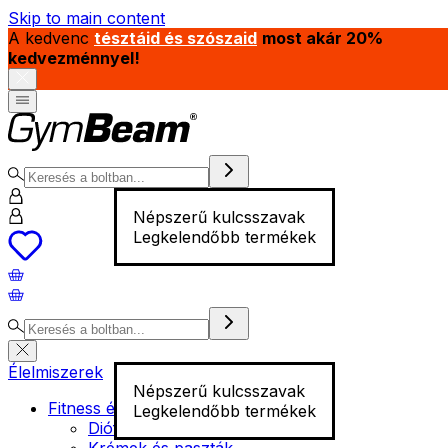
Skip to main content
A kedvenc
tésztáid és szószaid
most akár 20%
kedvezménnyel!
Népszerű kulcsszavak
Legkelendőbb termékek
Élelmiszerek
Népszerű kulcsszavak
Fitness élelmiszer
Legkelendőbb termékek
Diófélék
Krémek és paszták