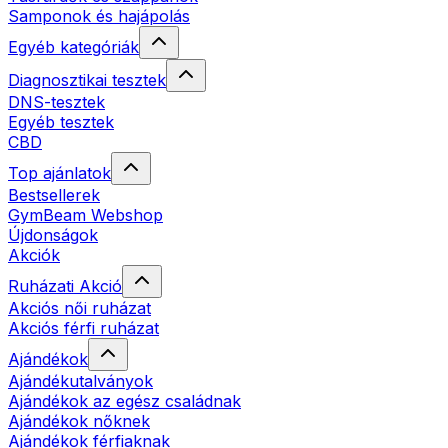
Samponok és hajápolás
Egyéb kategóriák
Diagnosztikai tesztek
DNS-tesztek
Egyéb tesztek
CBD
Top ajánlatok
Bestsellerek
GymBeam Webshop
Újdonságok
Akciók
Ruházati Akció
Akciós női ruházat
Akciós férfi ruházat
Ajándékok
Ajándékutalványok
Ajándékok az egész családnak
Ajándékok nőknek
Ajándékok férfiaknak