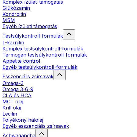
Komplex ízületi támogatás
Glükózamin
Kondroitin
MSM
Egyéb ízületi támogatás
Testsúlykontroll-formulák
L-karnitin
Komplex testsúlykontroll-formulák
Termogén testsúlykontroll-formulák
Appetite control
Egyéb testsúlykontroll-formulák
Esszenciális zsírsavak
Omega-3
Omega 3-6-9
CLA és HCA
MCT olaj
Krill olaj
Lecitin
Folyékony halolaj
Egyéb esszenciális zsírsavak
Ashwagandha