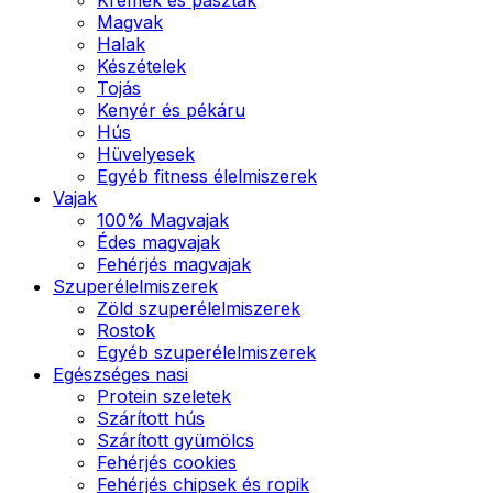
Magvak
Halak
Készételek
Tojás
Kenyér és pékáru
Hús
Hüvelyesek
Egyéb fitness élelmiszerek
Vajak
100% Magvajak
Édes magvajak
Fehérjés magvajak
Szuperélelmiszerek
Zöld szuperélelmiszerek
Rostok
Egyéb szuperélelmiszerek
Egészséges nasi
Protein szeletek
Szárított hús
Szárított gyümölcs
Fehérjés cookies
Fehérjés chipsek és ropik