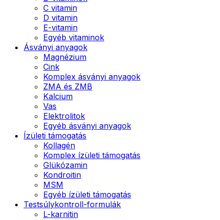
C vitamin
D vitamin
E-vitamin
Egyéb vitaminok
Ásványi anyagok
Magnézium
Cink
Komplex ásványi anyagok
ZMA és ZMB
Kalcium
Vas
Elektrolitok
Egyéb ásványi anyagok
Ízületi támogatás
Kollagén
Komplex ízületi támogatás
Glükózamin
Kondroitin
MSM
Egyéb ízületi támogatás
Testsúlykontroll-formulák
L-karnitin