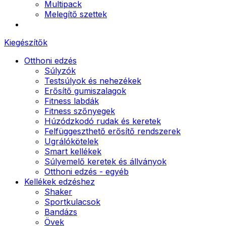
Multipack
Melegítő szettek
Kiegészítők
Otthoni edzés
Súlyzók
Testsúlyok és nehezékek
Erősítő gumiszalagok
Fitness labdák
Fitness szőnyegek
Húzódzkodó rudak és keretek
Felfüggeszthető erősítő rendszerek
Ugrálókötelek
Smart kellékek
Súlyemelő keretek és állványok
Otthoni edzés - egyéb
Kellékek edzéshez
Shaker
Sportkulacsok
Bandázs
Övek