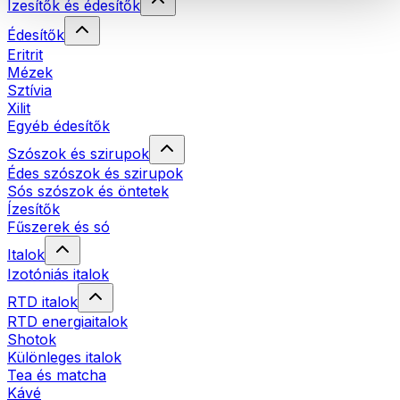
Ízesítők és édesítők
Édesítők
Eritrit
Mézek
Sztívia
Xilit
Egyéb édesítők
Szószok és szirupok
Édes szószok és szirupok
Sós szószok és öntetek
Ízesítők
Fűszerek és só
Italok
Izotóniás italok
RTD italok
RTD energiaitalok
Shotok
Különleges italok
Tea és matcha
Kávé