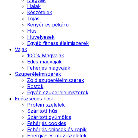
Halak
Készételek
Tojás
Kenyér és pékáru
Hús
Hüvelyesek
Egyéb fitness élelmiszerek
Vajak
100% Magvajak
Édes magvajak
Fehérjés magvajak
Szuperélelmiszerek
Zöld szuperélelmiszerek
Rostok
Egyéb szuperélelmiszerek
Egészséges nasi
Protein szeletek
Szárított hús
Szárított gyümölcs
Fehérjés cookies
Fehérjés chipsek és ropik
Energia- és müzliszeletek