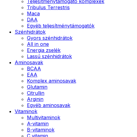
Teljesítménytámogató komplexek
Tribulus Terrestris
Maca
DAA
Egyéb teljesítménytámogatók
Szénhidrátok
Gyors szénhidrátok
All in one
Energia zselék
Lassú szénhidrátok
Aminosavak
BCAA
EAA
Komplex aminosavak
Glutamin
Citrullin
Arginin
Egyéb aminosavak
Vitaminok
Multivitaminok
A-vitamin
B-vitaminok
C vitamin