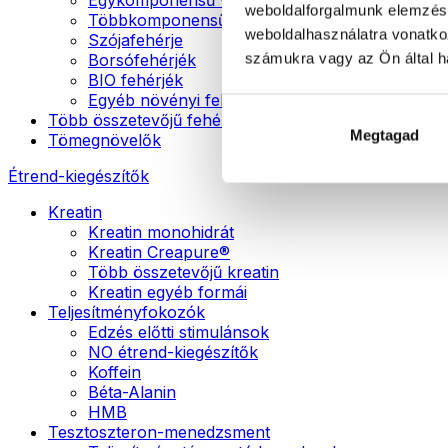
weboldalforgalmunk elemzésé
Többkomponensű vegán fehérjék
weboldalhasználatra vonatko
Szójafehérje
számukra vagy az Ön által ha
Borsófehérjék
BIO fehérjék
Egyéb növényi fehérjék
Több összetevőjű fehérje
Megtagad
Tömegnövelők
Étrend-kiegészítők
Kreatin
Kreatin monohidrát
Kreatin Creapure®
Több összetevőjű kreatin
Kreatin egyéb formái
Teljesítményfokozók
Edzés előtti stimulánsok
NO étrend-kiegészítők
Koffein
Béta-Alanin
HMB
Tesztoszteron-menedzsment