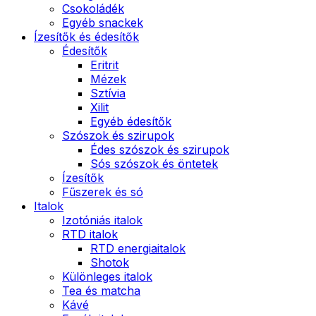
Csokoládék
Egyéb snackek
Ízesítők és édesítők
Édesítők
Eritrit
Mézek
Sztívia
Xilit
Egyéb édesítők
Szószok és szirupok
Édes szószok és szirupok
Sós szószok és öntetek
Ízesítők
Fűszerek és só
Italok
Izotóniás italok
RTD italok
RTD energiaitalok
Shotok
Különleges italok
Tea és matcha
Kávé