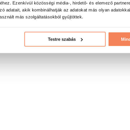
hez. Ezenkívül közösségi média-, hirdető- és elemező partner
zó adatait, akik kombinálhatják az adatokat más olyan adatokka
sznált más szolgáltatásokból gyűjtöttek.
Testre szabás
Min