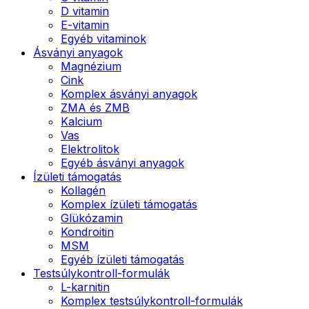
D vitamin
E-vitamin
Egyéb vitaminok
Ásványi anyagok
Magnézium
Cink
Komplex ásványi anyagok
ZMA és ZMB
Kalcium
Vas
Elektrolitok
Egyéb ásványi anyagok
Ízületi támogatás
Kollagén
Komplex ízületi támogatás
Glükózamin
Kondroitin
MSM
Egyéb ízületi támogatás
Testsúlykontroll-formulák
L-karnitin
Komplex testsúlykontroll-formulák