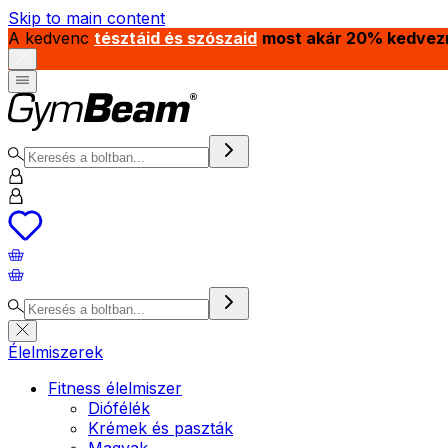
Skip to main content
A kedvenc
tésztáid és szószaid
most akár 20% kedvez
Élelmiszerek
Fitness élelmiszer
Diófélék
Krémek és paszták
Magvak