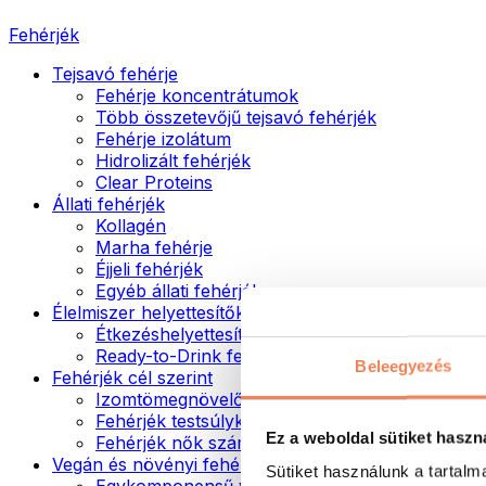
Fehérjék
Tejsavó fehérje
Fehérje koncentrátumok
Több összetevőjű tejsavó fehérjék
Fehérje izolátum
Hidrolizált fehérjék
Clear Proteins
Állati fehérjék
Kollagén
Marha fehérje
Éjjeli fehérjék
Egyéb állati fehérjék
Élelmiszer helyettesítők
Étkezéshelyettesítő porok
Ready-to-Drink fehérjeitalok
Beleegyezés
Fehérjék cél szerint
Izomtömegnövelők
Fehérjék testsúlykontroll támogatásához
Ez a weboldal sütiket haszn
Fehérjék nők számára
Vegán és növényi fehérjék
Sütiket használunk a tartal
Egykomponensű vegán fehérjék