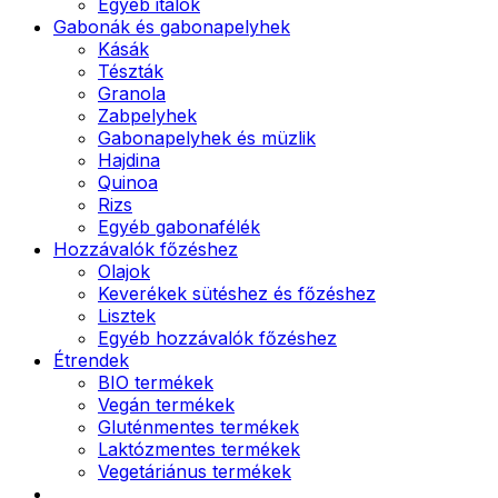
Egyéb italok
Gabonák és gabonapelyhek
Kásák
Tészták
Granola
Zabpelyhek
Gabonapelyhek és müzlik
Hajdina
Quinoa
Rizs
Egyéb gabonafélék
Hozzávalók főzéshez
Olajok
Keverékek sütéshez és főzéshez
Lisztek
Egyéb hozzávalók főzéshez
Étrendek
BIO termékek
Vegán termékek
Gluténmentes termékek
Laktózmentes termékek
Vegetáriánus termékek