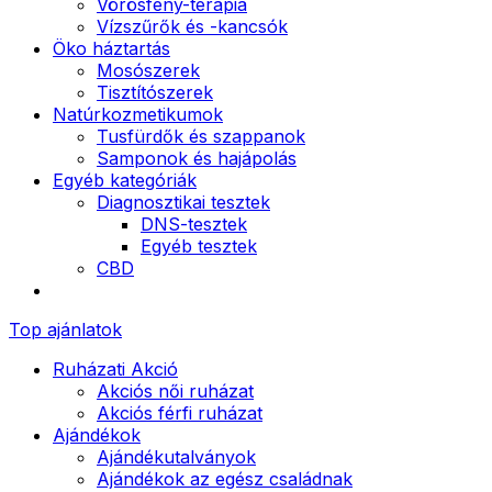
Vörösfény-terápia
Vízszűrők és -kancsók
Öko háztartás
Mosószerek
Tisztítószerek
Natúrkozmetikumok
Tusfürdők és szappanok
Samponok és hajápolás
Egyéb kategóriák
Diagnosztikai tesztek
DNS-tesztek
Egyéb tesztek
CBD
Top ajánlatok
Ruházati Akció
Akciós női ruházat
Akciós férfi ruházat
Ajándékok
Ajándékutalványok
Ajándékok az egész családnak