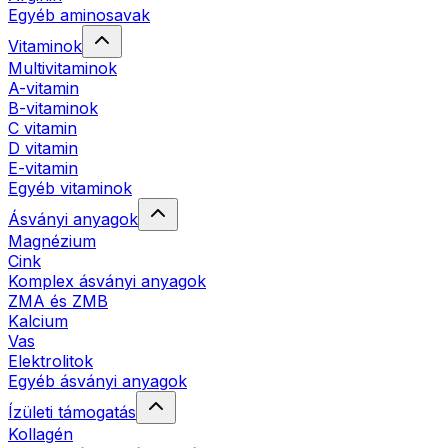
Egyéb aminosavak
Vitaminok
Multivitaminok
A-vitamin
B-vitaminok
C vitamin
D vitamin
E-vitamin
Egyéb vitaminok
Ásványi anyagok
Magnézium
Cink
Komplex ásványi anyagok
ZMA és ZMB
Kalcium
Vas
Elektrolitok
Egyéb ásványi anyagok
Ízületi támogatás
Kollagén