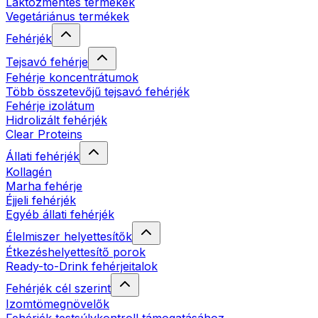
Laktózmentes termékek
Vegetáriánus termékek
Fehérjék
Tejsavó fehérje
Fehérje koncentrátumok
Több összetevőjű tejsavó fehérjék
Fehérje izolátum
Hidrolizált fehérjék
Clear Proteins
Állati fehérjék
Kollagén
Marha fehérje
Éjjeli fehérjék
Egyéb állati fehérjék
Élelmiszer helyettesítők
Étkezéshelyettesítő porok
Ready-to-Drink fehérjeitalok
Fehérjék cél szerint
Izomtömegnövelők