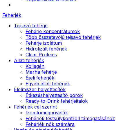
Fehérjék
Tejsavó fehérje
Fehérje koncentrátumok
Több összetevőjű tejsavó fehérjék
Fehérje izolátum
Hidrolizált fehérjék
Clear Proteins
Állati fehérjék
Kollagén
Marha fehérje
Éjjeli fehérjék
Egyéb állati fehérjék
Élelmiszer helyettesítők
Étkezéshelyettesítő porok
Ready-to-Drink fehérjeitalok
Fehérjék cél szerint
Izomtömegnövelők
Fehérjék testsúlykontroll támogatásához
Fehérjék nők számára
Vegán és növényi fehérjék