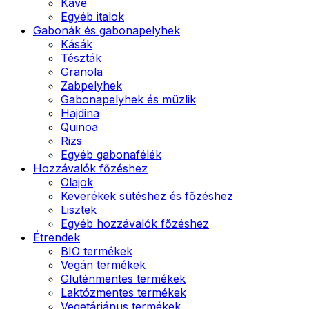
Kávé
Egyéb italok
Gabonák és gabonapelyhek
Kásák
Tészták
Granola
Zabpelyhek
Gabonapelyhek és müzlik
Hajdina
Quinoa
Rizs
Egyéb gabonafélék
Hozzávalók főzéshez
Olajok
Keverékek sütéshez és főzéshez
Lisztek
Egyéb hozzávalók főzéshez
Étrendek
BIO termékek
Vegán termékek
Gluténmentes termékek
Laktózmentes termékek
Vegetáriánus termékek