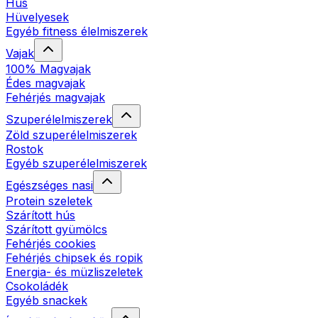
Hús
Hüvelyesek
Egyéb fitness élelmiszerek
Vajak
100% Magvajak
Édes magvajak
Fehérjés magvajak
Szuperélelmiszerek
Zöld szuperélelmiszerek
Rostok
Egyéb szuperélelmiszerek
Egészséges nasi
Protein szeletek
Szárított hús
Szárított gyümölcs
Fehérjés cookies
Fehérjés chipsek és ropik
Energia- és müzliszeletek
Csokoládék
Egyéb snackek