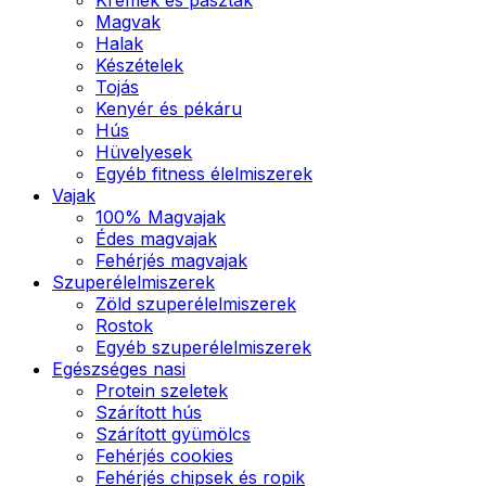
Magvak
Halak
Készételek
Tojás
Kenyér és pékáru
Hús
Hüvelyesek
Egyéb fitness élelmiszerek
Vajak
100% Magvajak
Édes magvajak
Fehérjés magvajak
Szuperélelmiszerek
Zöld szuperélelmiszerek
Rostok
Egyéb szuperélelmiszerek
Egészséges nasi
Protein szeletek
Szárított hús
Szárított gyümölcs
Fehérjés cookies
Fehérjés chipsek és ropik