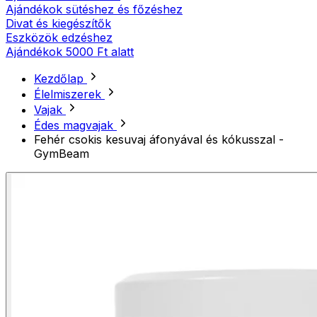
Ajándékok sütéshez és főzéshez
Divat és kiegészítők
Eszközök edzéshez
Ajándékok 5000 Ft alatt
Kezdőlap
Élelmiszerek
Vajak
Édes magvajak
Fehér csokis kesuvaj áfonyával és kókusszal -
GymBeam