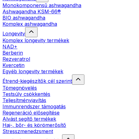
Monokomponensű ashwagandha
Ashwagandha KSM-66®
BIO ashwagandha
Komplex ashwagandha
Longevity
Komplex longevity termékek
NAD+
Berberin
Rezveratrol
Kvercetin
Egyéb longevity termékek
Étrend-kiegészítők cél szerint
Tömegnövelés
Testsúly csökkentés
Teljesítményjavítás
Immunrendszer támogatás
Regeneráció elősegítése
Alvást segítő termékek
Haj-, bőr- és körömerősítő
Stresszmenedzsment