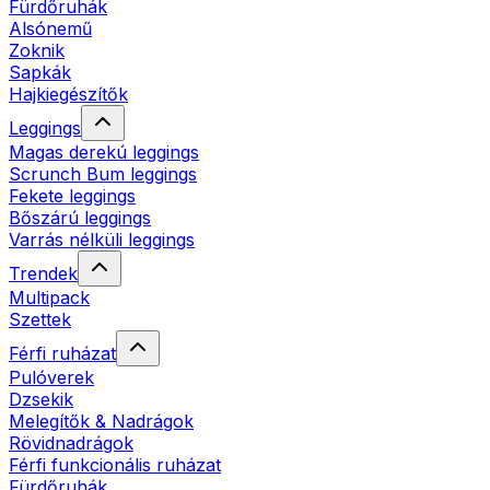
Fürdőruhák
Alsónemű
Zoknik
Sapkák
Hajkiegészítők
Leggings
Magas derekú leggings
Scrunch Bum leggings
Fekete leggings
Bőszárú leggings
Varrás nélküli leggings
Trendek
Multipack
Szettek
Férfi ruházat
Pulóverek
Dzsekik
Melegítők & Nadrágok
Rövidnadrágok
Férfi funkcionális ruházat
Fürdőruhák