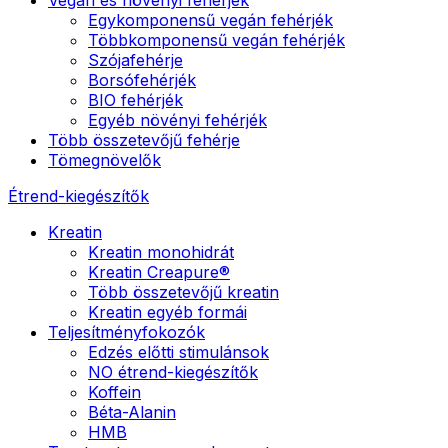
Egykomponensű vegán fehérjék
Többkomponensű vegán fehérjék
Szójafehérje
Borsófehérjék
BIO fehérjék
Egyéb növényi fehérjék
Több összetevőjű fehérje
Tömegnövelők
Étrend-kiegészítők
Kreatin
Kreatin monohidrát
Kreatin Creapure®
Több összetevőjű kreatin
Kreatin egyéb formái
Teljesítményfokozók
Edzés előtti stimulánsok
NO étrend-kiegészítők
Koffein
Béta-Alanin
HMB