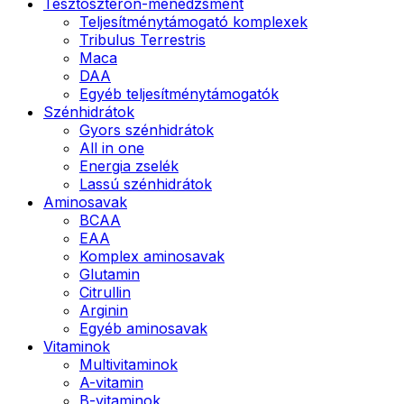
Tesztoszteron-menedzsment
Teljesítménytámogató komplexek
Tribulus Terrestris
Maca
DAA
Egyéb teljesítménytámogatók
Szénhidrátok
Gyors szénhidrátok
All in one
Energia zselék
Lassú szénhidrátok
Aminosavak
BCAA
EAA
Komplex aminosavak
Glutamin
Citrullin
Arginin
Egyéb aminosavak
Vitaminok
Multivitaminok
A-vitamin
B-vitaminok