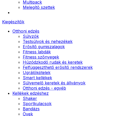
Multipack
Melegítő szettek
Kiegészítők
Otthoni edzés
Súlyzók
Testsúlyok és nehezékek
Erősítő gumiszalagok
Fitness labdák
Fitness szőnyegek
Húzódzkodó rudak és keretek
Felfüggeszthető erősítő rendszerek
Ugrálókötelek
Smart kellékek
Súlyemelő keretek és állványok
Otthoni edzés - egyéb
Kellékek edzéshez
Shaker
Sportkulacsok
Bandázs
Övek