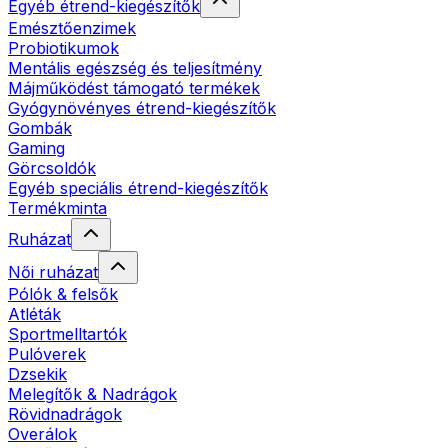
Egyéb étrend-kiegészítők
Emésztőenzimek
Probiotikumok
Mentális egészség és teljesítmény
Májműködést támogató termékek
Gyógynövényes étrend-kiegészítők
Gombák
Gaming
Görcsoldók
Egyéb speciális étrend-kiegészítők
Termékminta
Ruházat
Női ruházat
Pólók & felsők
Atléták
Sportmelltartók
Pulóverek
Dzsekik
Melegítők & Nadrágok
Rövidnadrágok
Overálok