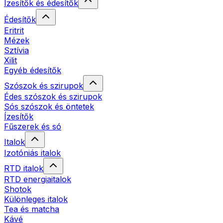
Ízesítők és édesítők
Édesítők
Eritrit
Mézek
Sztívia
Xilit
Egyéb édesítők
Szószok és szirupok
Édes szószok és szirupok
Sós szószok és öntetek
Ízesítők
Fűszerek és só
Italok
Izotóniás italok
RTD italok
RTD energiaitalok
Shotok
Különleges italok
Tea és matcha
Kávé