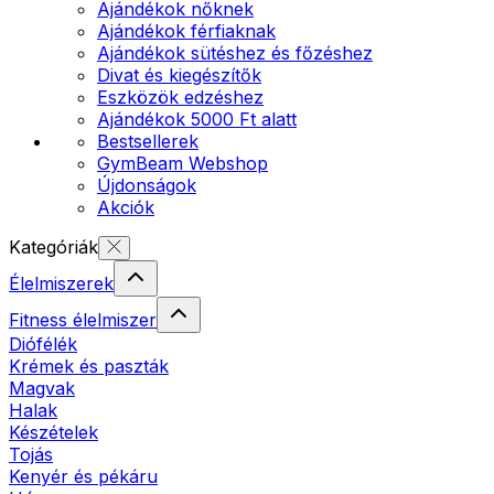
Ajándékok nőknek
Ajándékok férfiaknak
Ajándékok sütéshez és főzéshez
Divat és kiegészítők
Eszközök edzéshez
Ajándékok 5000 Ft alatt
Bestsellerek
GymBeam Webshop
Újdonságok
Akciók
Kategóriák
Élelmiszerek
Fitness élelmiszer
Diófélék
Krémek és paszták
Magvak
Halak
Készételek
Tojás
Kenyér és pékáru