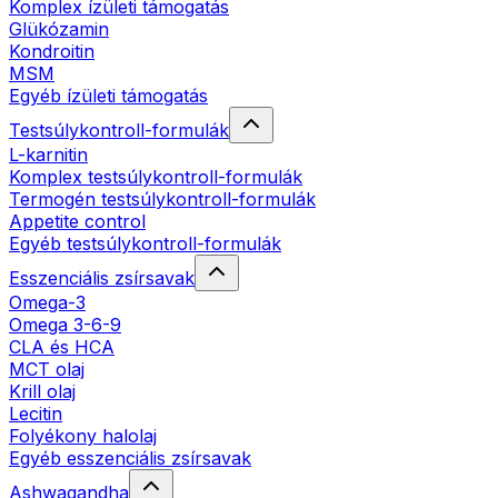
Komplex ízületi támogatás
Glükózamin
Kondroitin
MSM
Egyéb ízületi támogatás
Testsúlykontroll-formulák
L-karnitin
Komplex testsúlykontroll-formulák
Termogén testsúlykontroll-formulák
Appetite control
Egyéb testsúlykontroll-formulák
Esszenciális zsírsavak
Omega-3
Omega 3-6-9
CLA és HCA
MCT olaj
Krill olaj
Lecitin
Folyékony halolaj
Egyéb esszenciális zsírsavak
Ashwagandha