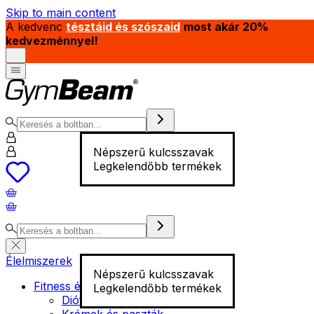
Skip to main content
A kedvenc
tésztáid és szószaid
most akár 20%
kedvezménnyel!
Népszerű kulcsszavak
Legkelendőbb termékek
Élelmiszerek
Népszerű kulcsszavak
Fitness élelmiszer
Legkelendőbb termékek
Diófélék
Krémek és paszták