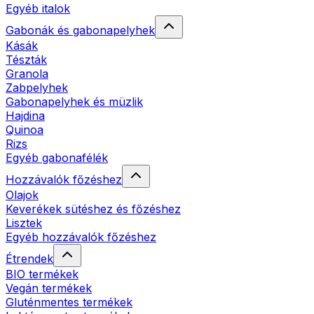
Egyéb italok
Gabonák és gabonapelyhek
Kásák
Tészták
Granola
Zabpelyhek
Gabonapelyhek és müzlik
Hajdina
Quinoa
Rizs
Egyéb gabonafélék
Hozzávalók főzéshez
Olajok
Keverékek sütéshez és főzéshez
Lisztek
Egyéb hozzávalók főzéshez
Étrendek
BIO termékek
Vegán termékek
Gluténmentes termékek