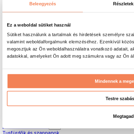
Táskák & hátizsákok
Beleegyezés
Részletek
Ételhordó táskák & kiegészítők
Edzőtáskák
Hátizsákok
Ez a weboldal sütiket használ
Tevékenység alapú kiegészítők
Sütiket használunk a tartalmak és hirdetések személyre sza
Futás
valamint weboldalforgalmunk elemzéséhez. Ezenkívül közöss
Küzdősportok
megosztjuk az Ön weboldalhasználatra vonatkozó adatait, a
Kerékpározás
Jóga és pilates
adatokkal, amelyeket Ön adott meg számukra vagy az Ön álta
Hidegterápia
Úszás
Túrázás
Mindennek a meg
Biohacking
Vörösfény-terápia
Vízszűrők és -kancsók
Testre szabá
Öko háztartás
Mosószerek
Megtagad
Tisztítószerek
Natúrkozmetikumok
Tusfürdők és szappanok