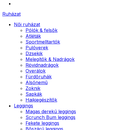
Ruházat
Női ruházat
Pólók & felsők
Atléták
Sportmelltartók
Pulóverek
Dzsekik
Melegítők & Nadrágok
Rövidnadrágok
Overálok
Fürdőruhák
Alsónemű
Zoknik
Sapkák
Hajkiegészítők
Leggings
Magas derekú leggings
Scrunch Bum leggings
Fekete leggings
Bőszárú leggings