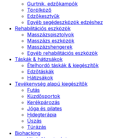
Gurtnik, edzőkampók
Törölköző
Edzőkesztyűk
Egyéb segédeszközök edzéshez
Rehabilitációs eszközök
Masszázspisztolyok
Masszázs eszközök
Masszázshengerek
Egyéb rehabilitációs eszközök
Táskák & hátizsákok
Ételhordó táskák & kiegészítők
Edzőtáskák
Hátizsákok
Tevékenység alapú kiegészítők
Futás
Küzdősportok
Kerékpározás
Jóga és pilates
Hidegterápia
Úszás
Túrázás
Biohacking