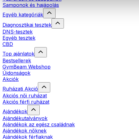
Samponok és hajápolás
Egyéb kategóriák
Diagnosztikai tesztek
DNS-tesztek
Egyéb tesztek
CBD
Top ajánlatok
Bestsellerek
GymBeam Webshop
Újdonságok
Akciók
Ruházati Akció
Akciós női ruházat
Akciós férfi ruházat
Ajándékok
Ajándékutalványok
Ajándékok az egész családnak
Ajándékok nőknek
Ajándékok férfiaknak