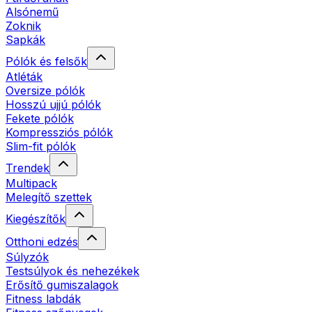
Alsónemű
Zoknik
Sapkák
Pólók és felsők
Atléták
Oversize pólók
Hosszú ujjú pólók
Fekete pólók
Kompressziós pólók
Slim-fit pólók
Trendek
Multipack
Melegítő szettek
Kiegészítők
Otthoni edzés
Súlyzók
Testsúlyok és nehezékek
Erősítő gumiszalagok
Fitness labdák