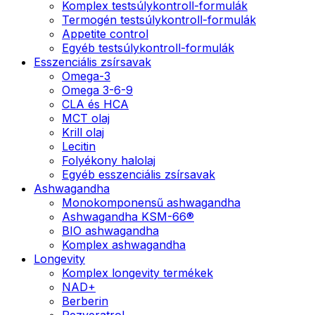
Komplex testsúlykontroll-formulák
Termogén testsúlykontroll-formulák
Appetite control
Egyéb testsúlykontroll-formulák
Esszenciális zsírsavak
Omega-3
Omega 3-6-9
CLA és HCA
MCT olaj
Krill olaj
Lecitin
Folyékony halolaj
Egyéb esszenciális zsírsavak
Ashwagandha
Monokomponensű ashwagandha
Ashwagandha KSM-66®
BIO ashwagandha
Komplex ashwagandha
Longevity
Komplex longevity termékek
NAD+
Berberin
Rezveratrol