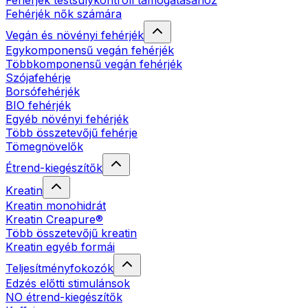
Fehérjék testsúlykontroll támogatásához
Fehérjék nők számára
Vegán és növényi fehérjék
Egykomponensű vegán fehérjék
Többkomponensű vegán fehérjék
Szójafehérje
Borsófehérjék
BIO fehérjék
Egyéb növényi fehérjék
Több összetevőjű fehérje
Tömegnövelők
Étrend-kiegészítők
Kreatin
Kreatin monohidrát
Kreatin Creapure®
Több összetevőjű kreatin
Kreatin egyéb formái
Teljesítményfokozók
Edzés előtti stimulánsok
NO étrend-kiegészítők