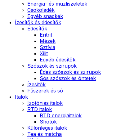
Energia- és müzliszeletek
Csokoládék
Egyéb snackek
Ízesítők és édesítők
Édesítők
Eritrit
Mézek
Sztívia
Xilit
Egyéb édesítők
Szószok és szirupok
Édes szószok és szirupok
Sós szószok és öntetek
Ízesítők
Fűszerek és só
Italok
Izotóniás italok
RTD italok
RTD energiaitalok
Shotok
Különleges italok
Tea és matcha