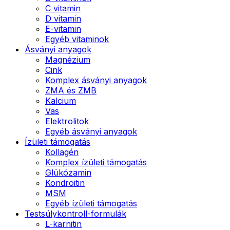
C vitamin
D vitamin
E-vitamin
Egyéb vitaminok
Ásványi anyagok
Magnézium
Cink
Komplex ásványi anyagok
ZMA és ZMB
Kalcium
Vas
Elektrolitok
Egyéb ásványi anyagok
Ízületi támogatás
Kollagén
Komplex ízületi támogatás
Glükózamin
Kondroitin
MSM
Egyéb ízületi támogatás
Testsúlykontroll-formulák
L-karnitin