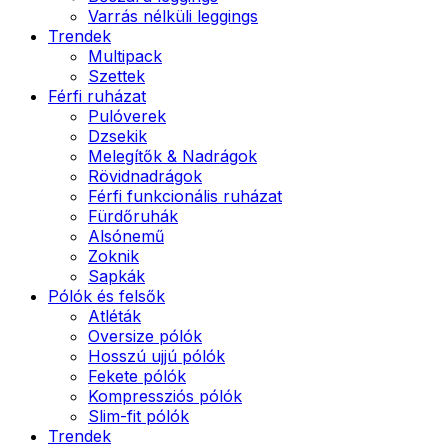
Varrás nélküli leggings
Trendek
Multipack
Szettek
Férfi ruházat
Pulóverek
Dzsekik
Melegítők & Nadrágok
Rövidnadrágok
Férfi funkcionális ruházat
Fürdőruhák
Alsónemű
Zoknik
Sapkák
Pólók és felsők
Atléták
Oversize pólók
Hosszú ujjú pólók
Fekete pólók
Kompressziós pólók
Slim-fit pólók
Trendek