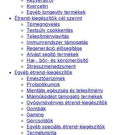
Kvercetin
Egyéb longevity termékek
Étrend-kiegészítők cél szerint
Tömegnövelés
Testsúly csökkentés
Teljesítményjavítás
Immunrendszer támogatás
Regeneráció elősegítése
Alvást segítő termékek
Haj-, bőr- és körömerősítő
Stresszmenedzsment
Egyéb étrend-kiegészítők
Emésztőenzimek
Probiotikumok
Mentális egészség és teljesítmény
Májműködést támogató termékek
Gyógynövényes étrend-kiegészítők
Gombák
Gaming
Görcsoldók
Egyéb speciális étrend-kiegészítők
Termékminta