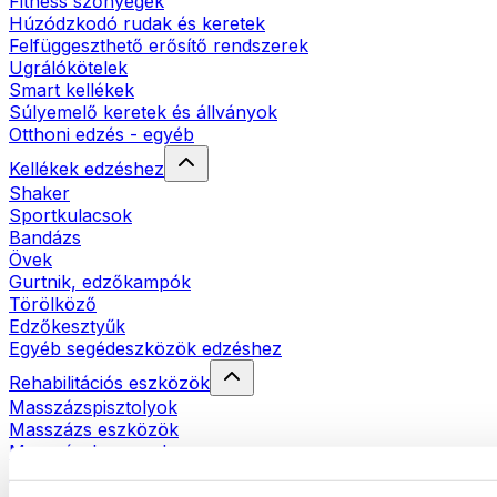
Fitness szőnyegek
Húzódzkodó rudak és keretek
Felfüggeszthető erősítő rendszerek
Ugrálókötelek
Smart kellékek
Súlyemelő keretek és állványok
Otthoni edzés - egyéb
Kellékek edzéshez
Shaker
Sportkulacsok
Bandázs
Övek
Gurtnik, edzőkampók
Törölköző
Edzőkesztyűk
Egyéb segédeszközök edzéshez
Rehabilitációs eszközök
Masszázspisztolyok
Masszázs eszközök
Masszázshengerek
Egyéb rehabilitációs eszközök