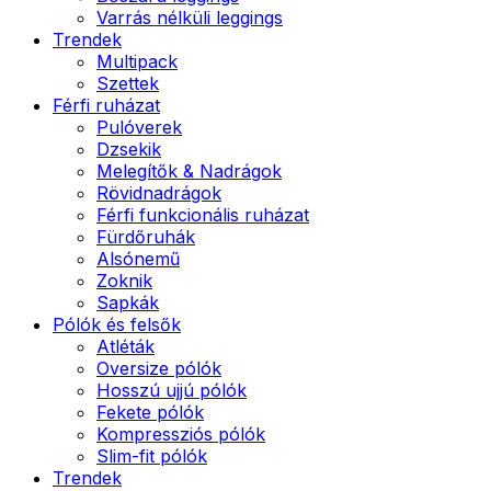
Varrás nélküli leggings
Trendek
Multipack
Szettek
Férfi ruházat
Pulóverek
Dzsekik
Melegítők & Nadrágok
Rövidnadrágok
Férfi funkcionális ruházat
Fürdőruhák
Alsónemű
Zoknik
Sapkák
Pólók és felsők
Atléták
Oversize pólók
Hosszú ujjú pólók
Fekete pólók
Kompressziós pólók
Slim-fit pólók
Trendek