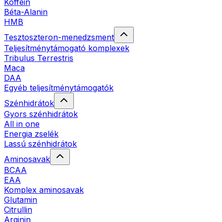
Koffein
Béta-Alanin
HMB
Tesztoszteron-menedzsment
Teljesítménytámogató komplexek
Tribulus Terrestris
Maca
DAA
Egyéb teljesítménytámogatók
Szénhidrátok
Gyors szénhidrátok
All in one
Energia zselék
Lassú szénhidrátok
Aminosavak
BCAA
EAA
Komplex aminosavak
Glutamin
Citrullin
Arginin