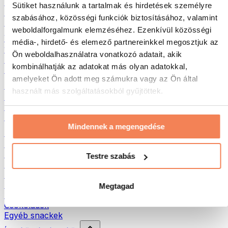
Hús
Sütiket használunk a tartalmak és hirdetések személyre
Hüvelyesek
szabásához, közösségi funkciók biztosításához, valamint
Egyéb fitness élelmiszerek
weboldalforgalmunk elemzéséhez. Ezenkívül közösségi
Vajak
média-, hirdető- és elemező partnereinkkel megosztjuk az
100% Magvajak
Ön weboldalhasználatra vonatkozó adatait, akik
Édes magvajak
kombinálhatják az adatokat más olyan adatokkal,
Fehérjés magvajak
amelyeket Ön adott meg számukra vagy az Ön által
Szuperélelmiszerek
használt más szolgáltatásokból gyűjtöttek.
Zöld szuperélelmiszerek
Rostok
Egyéb szuperélelmiszerek
Mindennek a megengedése
Egészséges nasi
Protein szeletek
Szárított hús
Testre szabás
Szárított gyümölcs
Fehérjés cookies
Fehérjés chipsek és ropik
Megtagad
Energia- és müzliszeletek
Csokoládék
Egyéb snackek