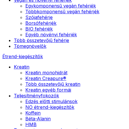
Egykomponensű vegán fehérjék
Többkomponensű vegán fehérjék
Szójafehérje
Borsófehérjék
BIO fehérjék
Egyéb növényi fehérjék
Több összetevőjű fehérje
Tömegnövelők
Étrend-kiegészítők
Kreatin
Kreatin monohidrát
Kreatin Creapure®
Több összetevőjű kreatin
Kreatin egyéb formái
Teljesítményfokozók
Edzés előtti stimulánsok
NO étrend-kiegészítők
Koffein
Béta-Alanin
HMB