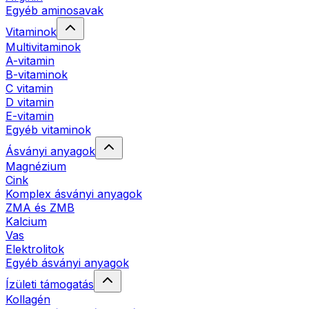
Egyéb aminosavak
Vitaminok
Multivitaminok
A-vitamin
B-vitaminok
C vitamin
D vitamin
E-vitamin
Egyéb vitaminok
Ásványi anyagok
Magnézium
Cink
Komplex ásványi anyagok
ZMA és ZMB
Kalcium
Vas
Elektrolitok
Egyéb ásványi anyagok
Ízületi támogatás
Kollagén