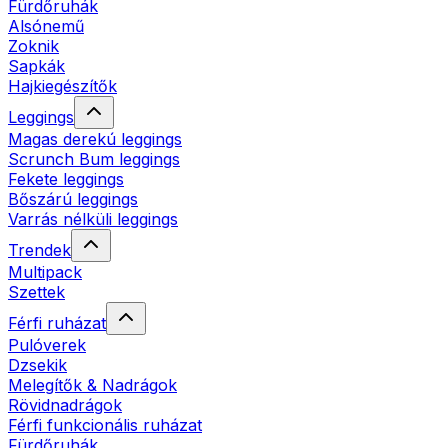
Fürdőruhák
Alsónemű
Zoknik
Sapkák
Hajkiegészítők
Leggings
Magas derekú leggings
Scrunch Bum leggings
Fekete leggings
Bőszárú leggings
Varrás nélküli leggings
Trendek
Multipack
Szettek
Férfi ruházat
Pulóverek
Dzsekik
Melegítők & Nadrágok
Rövidnadrágok
Férfi funkcionális ruházat
Fürdőruhák