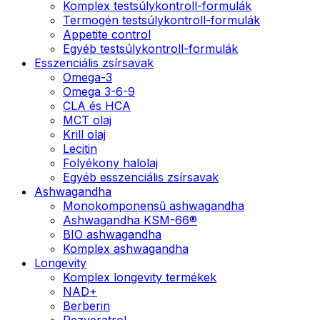
Komplex testsúlykontroll-formulák
Termogén testsúlykontroll-formulák
Appetite control
Egyéb testsúlykontroll-formulák
Esszenciális zsírsavak
Omega-3
Omega 3-6-9
CLA és HCA
MCT olaj
Krill olaj
Lecitin
Folyékony halolaj
Egyéb esszenciális zsírsavak
Ashwagandha
Monokomponensű ashwagandha
Ashwagandha KSM-66®
BIO ashwagandha
Komplex ashwagandha
Longevity
Komplex longevity termékek
NAD+
Berberin
Rezveratrol