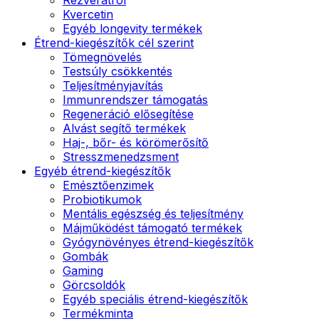
Kvercetin
Egyéb longevity termékek
Étrend-kiegészítők cél szerint
Tömegnövelés
Testsúly csökkentés
Teljesítményjavítás
Immunrendszer támogatás
Regeneráció elősegítése
Alvást segítő termékek
Haj-, bőr- és körömerősítő
Stresszmenedzsment
Egyéb étrend-kiegészítők
Emésztőenzimek
Probiotikumok
Mentális egészség és teljesítmény
Májműködést támogató termékek
Gyógynövényes étrend-kiegészítők
Gombák
Gaming
Görcsoldók
Egyéb speciális étrend-kiegészítők
Termékminta