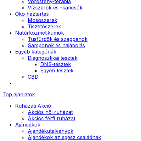
Vörösfény-terápia
Vízszűrők és -kancsók
Öko háztartás
Mosószerek
Tisztítószerek
Natúrkozmetikumok
Tusfürdők és szappanok
Samponok és hajápolás
Egyéb kategóriák
Diagnosztikai tesztek
DNS-tesztek
Egyéb tesztek
CBD
Top ajánlatok
Ruházati Akció
Akciós női ruházat
Akciós férfi ruházat
Ajándékok
Ajándékutalványok
Ajándékok az egész családnak