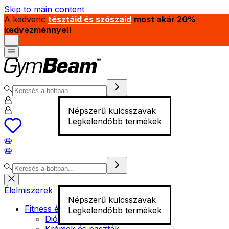
Skip to main content
A kedvenc
tésztáid és szószaid
most akár 20%
kedvezménnyel!
Népszerű kulcsszavak
Legkelendőbb termékek
Élelmiszerek
Népszerű kulcsszavak
Fitness élelmiszer
Legkelendőbb termékek
Diófélék
Krémek és paszták