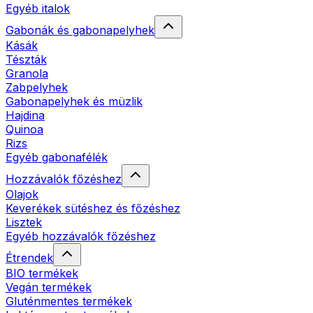
Egyéb italok
Gabonák és gabonapelyhek
Kásák
Tészták
Granola
Zabpelyhek
Gabonapelyhek és müzlik
Hajdina
Quinoa
Rizs
Egyéb gabonafélék
Hozzávalók főzéshez
Olajok
Keverékek sütéshez és főzéshez
Lisztek
Egyéb hozzávalók főzéshez
Étrendek
BIO termékek
Vegán termékek
Gluténmentes termékek