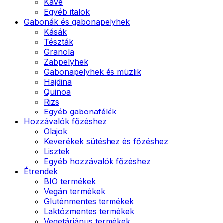
Kávé
Egyéb italok
Gabonák és gabonapelyhek
Kásák
Tészták
Granola
Zabpelyhek
Gabonapelyhek és müzlik
Hajdina
Quinoa
Rizs
Egyéb gabonafélék
Hozzávalók főzéshez
Olajok
Keverékek sütéshez és főzéshez
Lisztek
Egyéb hozzávalók főzéshez
Étrendek
BIO termékek
Vegán termékek
Gluténmentes termékek
Laktózmentes termékek
Vegetáriánus termékek