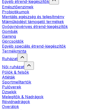
Egyéb étrend-kiegészítők
Emésztőenzimek
Probiotikumok
Mentális egészség és teljesítmény
Májműködést támogató termékek
Gyógynövényes étrend-kiegészítők
Gombák
Gaming
Görcsoldók
Egyéb speciális étrend-kiegészítők
Termékminta
Ruházat
Női ruházat
Pólók & felsők
Atléták
Sportmelltartók
Pulóverek
Dzsekik
Melegítők & Nadrágok
Rövidnadrágok
Overálok