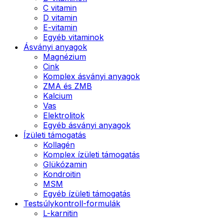
C vitamin
D vitamin
E-vitamin
Egyéb vitaminok
Ásványi anyagok
Magnézium
Cink
Komplex ásványi anyagok
ZMA és ZMB
Kalcium
Vas
Elektrolitok
Egyéb ásványi anyagok
Ízületi támogatás
Kollagén
Komplex ízületi támogatás
Glükózamin
Kondroitin
MSM
Egyéb ízületi támogatás
Testsúlykontroll-formulák
L-karnitin