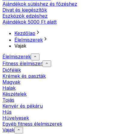
Ajándékok sütéshez és főzéshez
Divat és kiegészítők
Eszközök edzéshez
Ajándékok 5000 Ft alatt
Kezdőlap
Élelmiszerek
Vajak
Élelmiszerek
Fitness élelmiszer
Diófélék
Krémek és paszták
Magvak
Halak
Készételek
Tojás
Kenyér és pékáru
Hús
Hüvelyesek
Egyéb fitness élelmiszerek
Vajak