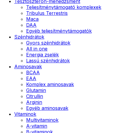
Tesztoszteron-menedzsment
Teljesítménytámogató komplexek
Tribulus Terrestris
Maca
DAA
Egyéb teljesítménytámogatók
Szénhidrátok
Gyors szénhidrátok
All in one
Energia zselék
Lassú szénhidrátok
Aminosavak
BCAA
EAA
Komplex aminosavak
Glutamin
Citrullin
Arginin
Egyéb aminosavak
Vitaminok
Multivitaminok
A-vitamin
B-vitaminok