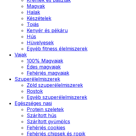
Magvak
Halak
Készételek
Tojás
Kenyér és pékáru
Hús
Hüvelyesek
Egyéb fitness élelmiszerek
Vajak
100% Magvajak
Édes magvajak
Fehérjés magvajak
Szuperélelmiszerek
Zöld szuperélelmiszerek
Rostok
Egyéb szuperélelmiszerek
Egészséges nasi
Protein szeletek
Szárított hús
Szárított gyümölcs
Fehérjés cookies
Fehérjés chipsek és ropik