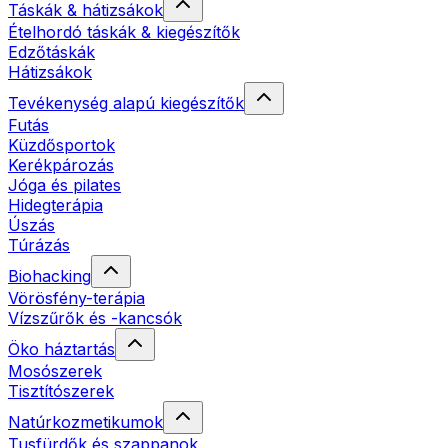
Táskák & hátizsákok
Ételhordó táskák & kiegészítők
Edzőtáskák
Hátizsákok
Tevékenység alapú kiegészítők
Futás
Küzdősportok
Kerékpározás
Jóga és pilates
Hidegterápia
Úszás
Túrázás
Biohacking
Vörösfény-terápia
Vízszűrők és -kancsók
Öko háztartás
Mosószerek
Tisztítószerek
Natúrkozmetikumok
Tusfürdők és szappanok