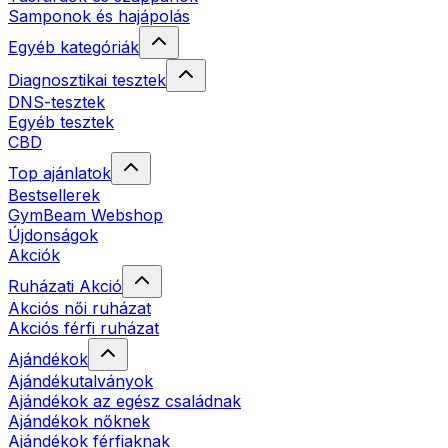
Samponok és hajápolás
Egyéb kategóriák
Diagnosztikai tesztek
DNS-tesztek
Egyéb tesztek
CBD
Top ajánlatok
Bestsellerek
GymBeam Webshop
Újdonságok
Akciók
Ruházati Akció
Akciós női ruházat
Akciós férfi ruházat
Ajándékok
Ajándékutalványok
Ajándékok az egész családnak
Ajándékok nőknek
Ajándékok férfiaknak