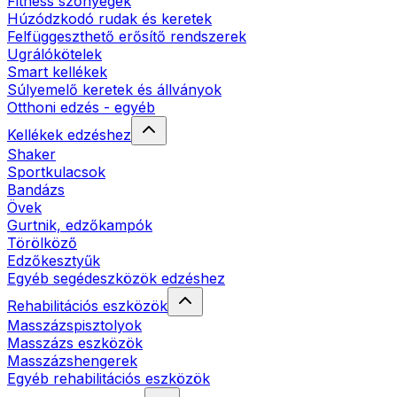
Fitness szőnyegek
Húzódzkodó rudak és keretek
Felfüggeszthető erősítő rendszerek
Ugrálókötelek
Smart kellékek
Súlyemelő keretek és állványok
Otthoni edzés - egyéb
Kellékek edzéshez
Shaker
Sportkulacsok
Bandázs
Övek
Gurtnik, edzőkampók
Törölköző
Edzőkesztyűk
Egyéb segédeszközök edzéshez
Rehabilitációs eszközök
Masszázspisztolyok
Masszázs eszközök
Masszázshengerek
Egyéb rehabilitációs eszközök