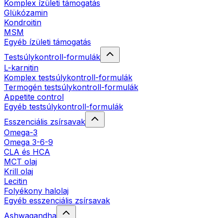
Komplex ízületi támogatás
Glükózamin
Kondroitin
MSM
Egyéb ízületi támogatás
Testsúlykontroll-formulák
L-karnitin
Komplex testsúlykontroll-formulák
Termogén testsúlykontroll-formulák
Appetite control
Egyéb testsúlykontroll-formulák
Esszenciális zsírsavak
Omega-3
Omega 3-6-9
CLA és HCA
MCT olaj
Krill olaj
Lecitin
Folyékony halolaj
Egyéb esszenciális zsírsavak
Ashwagandha