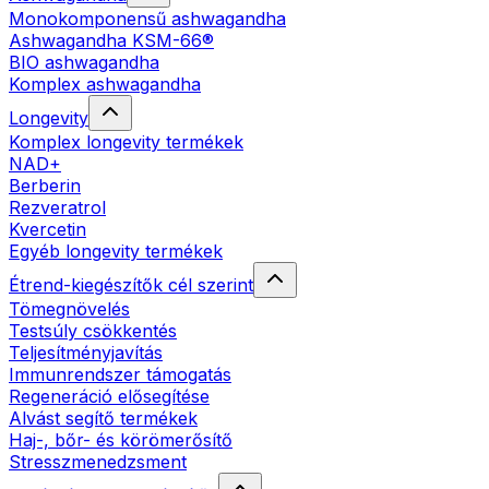
Monokomponensű ashwagandha
Ashwagandha KSM-66®
BIO ashwagandha
Komplex ashwagandha
Longevity
Komplex longevity termékek
NAD+
Berberin
Rezveratrol
Kvercetin
Egyéb longevity termékek
Étrend-kiegészítők cél szerint
Tömegnövelés
Testsúly csökkentés
Teljesítményjavítás
Immunrendszer támogatás
Regeneráció elősegítése
Alvást segítő termékek
Haj-, bőr- és körömerősítő
Stresszmenedzsment