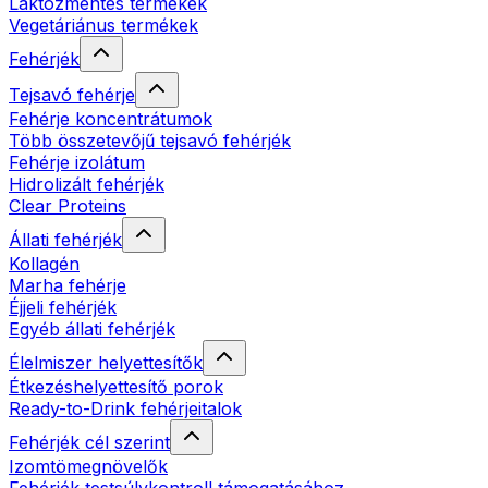
Laktózmentes termékek
Vegetáriánus termékek
Fehérjék
Tejsavó fehérje
Fehérje koncentrátumok
Több összetevőjű tejsavó fehérjék
Fehérje izolátum
Hidrolizált fehérjék
Clear Proteins
Állati fehérjék
Kollagén
Marha fehérje
Éjjeli fehérjék
Egyéb állati fehérjék
Élelmiszer helyettesítők
Étkezéshelyettesítő porok
Ready-to-Drink fehérjeitalok
Fehérjék cél szerint
Izomtömegnövelők