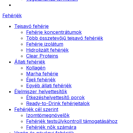
Fehérjék
Tejsavó fehérje
Fehérje koncentrátumok
Több összetevőjű tejsavó fehérjék
Fehérje izolátum
Hidrolizált fehérjék
Clear Proteins
Állati fehérjék
Kollagén
Marha fehérje
Éjjeli fehérjék
Egyéb állati fehérjék
Élelmiszer helyettesítők
Étkezéshelyettesítő porok
Ready-to-Drink fehérjeitalok
Fehérjék cél szerint
Izomtömegnövelők
Fehérjék testsúlykontroll támogatásához
Fehérjék nők számára
Vegán és növényi fehérjék