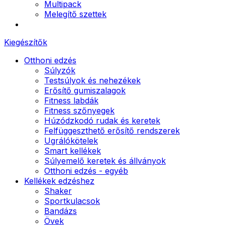
Multipack
Melegítő szettek
Kiegészítők
Otthoni edzés
Súlyzók
Testsúlyok és nehezékek
Erősítő gumiszalagok
Fitness labdák
Fitness szőnyegek
Húzódzkodó rudak és keretek
Felfüggeszthető erősítő rendszerek
Ugrálókötelek
Smart kellékek
Súlyemelő keretek és állványok
Otthoni edzés - egyéb
Kellékek edzéshez
Shaker
Sportkulacsok
Bandázs
Övek