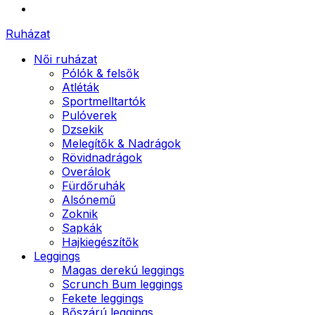
Ruházat
Női ruházat
Pólók & felsők
Atléták
Sportmelltartók
Pulóverek
Dzsekik
Melegítők & Nadrágok
Rövidnadrágok
Overálok
Fürdőruhák
Alsónemű
Zoknik
Sapkák
Hajkiegészítők
Leggings
Magas derekú leggings
Scrunch Bum leggings
Fekete leggings
Bőszárú leggings