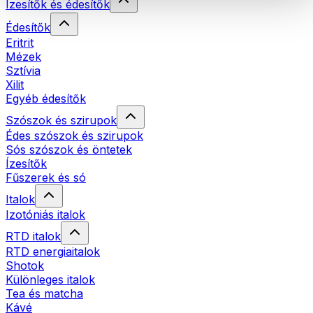
Ízesítők és édesítők
Édesítők
Eritrit
Mézek
Sztívia
Xilit
Egyéb édesítők
Szószok és szirupok
Édes szószok és szirupok
Sós szószok és öntetek
Ízesítők
Fűszerek és só
Italok
Izotóniás italok
RTD italok
RTD energiaitalok
Shotok
Különleges italok
Tea és matcha
Kávé