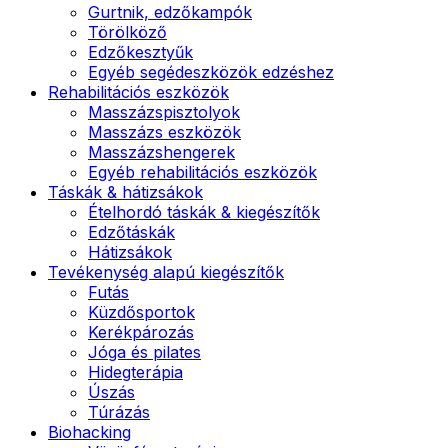
Gurtnik, edzőkampók
Törölköző
Edzőkesztyűk
Egyéb segédeszközök edzéshez
Rehabilitációs eszközök
Masszázspisztolyok
Masszázs eszközök
Masszázshengerek
Egyéb rehabilitációs eszközök
Táskák & hátizsákok
Ételhordó táskák & kiegészítők
Edzőtáskák
Hátizsákok
Tevékenység alapú kiegészítők
Futás
Küzdősportok
Kerékpározás
Jóga és pilates
Hidegterápia
Úszás
Túrázás
Biohacking