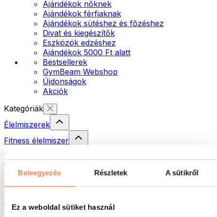
Ajándékok nőknek
Ajándékok férfiaknak
Ajándékok sütéshez és főzéshez
Divat és kiegészítők
Eszközök edzéshez
Ajándékok 5000 Ft alatt
Bestsellerek
GymBeam Webshop
Újdonságok
Akciók
Kategóriák
Élelmiszerek
Fitness élelmiszer
Diófélék
Krémek és paszták
Magvak
Beleegyezés
Részletek
A sütikről
Halak
Készételek
Tojás
Ez a weboldal sütiket használ
Kenyér és pékáru