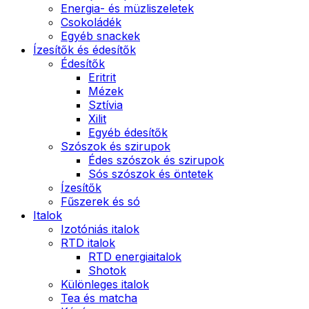
Energia- és müzliszeletek
Csokoládék
Egyéb snackek
Ízesítők és édesítők
Édesítők
Eritrit
Mézek
Sztívia
Xilit
Egyéb édesítők
Szószok és szirupok
Édes szószok és szirupok
Sós szószok és öntetek
Ízesítők
Fűszerek és só
Italok
Izotóniás italok
RTD italok
RTD energiaitalok
Shotok
Különleges italok
Tea és matcha