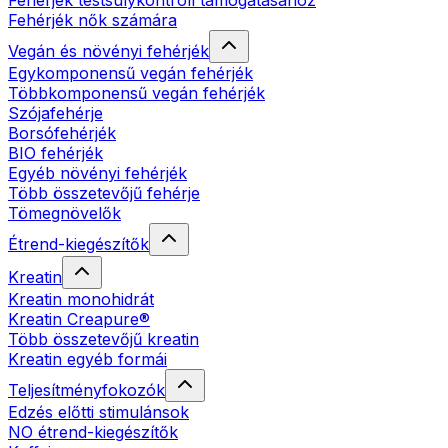
Fehérjék testsúlykontroll támogatásához
Fehérjék nők számára
Vegán és növényi fehérjék
Egykomponensű vegán fehérjék
Többkomponensű vegán fehérjék
Szójafehérje
Borsófehérjék
BIO fehérjék
Egyéb növényi fehérjék
Több összetevőjű fehérje
Tömegnövelők
Étrend-kiegészítők
Kreatin
Kreatin monohidrát
Kreatin Creapure®
Több összetevőjű kreatin
Kreatin egyéb formái
Teljesítményfokozók
Edzés előtti stimulánsok
NO étrend-kiegészítők