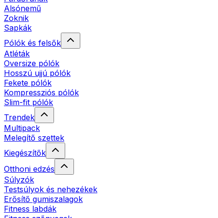
Alsónemű
Zoknik
Sapkák
Pólók és felsők
Atléták
Oversize pólók
Hosszú ujjú pólók
Fekete pólók
Kompressziós pólók
Slim-fit pólók
Trendek
Multipack
Melegítő szettek
Kiegészítők
Otthoni edzés
Súlyzók
Testsúlyok és nehezékek
Erősítő gumiszalagok
Fitness labdák