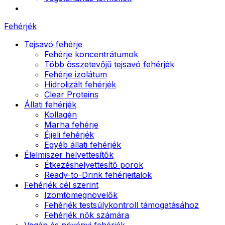
Fehérjék
Tejsavó fehérje
Fehérje koncentrátumok
Több összetevőjű tejsavó fehérjék
Fehérje izolátum
Hidrolizált fehérjék
Clear Proteins
Állati fehérjék
Kollagén
Marha fehérje
Éjjeli fehérjék
Egyéb állati fehérjék
Élelmiszer helyettesítők
Étkezéshelyettesítő porok
Ready-to-Drink fehérjeitalok
Fehérjék cél szerint
Izomtömegnövelők
Fehérjék testsúlykontroll támogatásához
Fehérjék nők számára
Vegán és növényi fehérjék