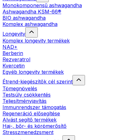
Monokomponensű ashwagandha
Ashwagandha KSM-66®
BIO ashwagandha
Komplex ashwagandha
Longevity
Komplex longevity termékek
NAD+
Berberin
Rezveratrol
Kvercetin
Egyéb longevity termékek
Étrend-kiegészítők cél szerint
Tömegnövelés
Testsúly csökkentés
Teljesítményjavítás
Immunrendszer támogatás
Regeneráció elősegítése
Alvást segítő termékek
Haj-, bőr- és körömerősítő
Stresszmenedzsment