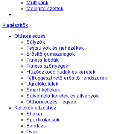
Multipack
Melegítő szettek
Kiegészítők
Otthoni edzés
Súlyzók
Testsúlyok és nehezékek
Erősítő gumiszalagok
Fitness labdák
Fitness szőnyegek
Húzódzkodó rudak és keretek
Felfüggeszthető erősítő rendszerek
Ugrálókötelek
Smart kellékek
Súlyemelő keretek és állványok
Otthoni edzés - egyéb
Kellékek edzéshez
Shaker
Sportkulacsok
Bandázs
Övek