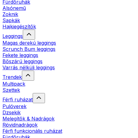
Fürdőruhák
Alsónemű
Zoknik
Sapkák
Hajkiegészítők
Leggings
Magas derekú leggings
Scrunch Bum leggings
Fekete leggings
Bőszárú leggings
Varrás nélküli leggings
Trendek
Multipack
Szettek
Férfi ruházat
Pulóverek
Dzsekik
Melegítők & Nadrágok
Rövidnadrágok
Férfi funkcionális ruházat
Fürdőruhák