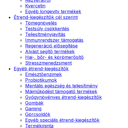
Kvercetin
Egyéb longevity termékek
Étrend-kiegészítők cél szerint
Tömegnövelés
Testsúly csökkentés
Teljesítményjavítás
Immunrendszer támogatás
Regeneráció elősegítése
Alvást segítő termékek
Haj-, bőr- és körömerősítő
Stresszmenedzsment
Egyéb étrend-kiegészítők
Emésztőenzimek
Probiotikumok
Mentális egészség és teljesítmény
Májműködést támogató termékek
Gyógynövényes étrend-kiegészítők
Gombák
Gaming
Görcsoldók
Egyéb speciális étrend-kiegészítők
Termékminta