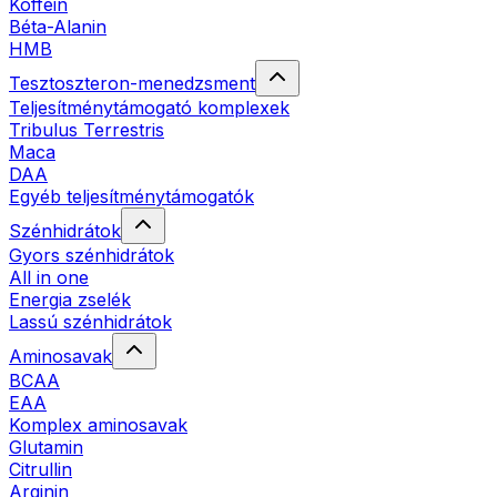
Koffein
Béta-Alanin
HMB
Tesztoszteron-menedzsment
Teljesítménytámogató komplexek
Tribulus Terrestris
Maca
DAA
Egyéb teljesítménytámogatók
Szénhidrátok
Gyors szénhidrátok
All in one
Energia zselék
Lassú szénhidrátok
Aminosavak
BCAA
EAA
Komplex aminosavak
Glutamin
Citrullin
Arginin