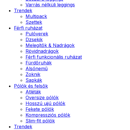
Varrás nélküli leggings
Trendek
Multipack
Szettek
Férfi ruházat
Pulóverek
Dzsekik
Melegítők & Nadrágok
Rövidnadrágok
Férfi funkcionális ruházat
Fürdőruhák
Alsónemű
Zoknik
Sapkák
Pólók és felsők
Atléták
Oversize pólók
Hosszú ujjú pólók
Fekete pólók
Kompressziós pólók
Slim-fit pólók
Trendek