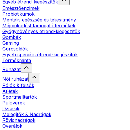
Egyéb étrend-kiegészítők
Emésztőenzimek
Probiotikumok
Mentális egészség és teljesítmény
Májműködést támogató termékek
Gyógynövényes étrend-kiegészítők
Gombák
Gaming
Görcsoldók
Egyéb speciális étrend-kiegészítők
Termékminta
Ruházat
Női ruházat
Pólók & felsők
Atléták
Sportmelltartók
Pulóverek
Dzsekik
Melegítők & Nadrágok
Rövidnadrágok
Overálok