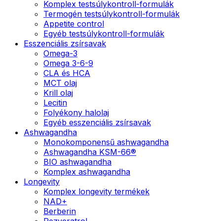
Komplex testsúlykontroll-formulák
Termogén testsúlykontroll-formulák
Appetite control
Egyéb testsúlykontroll-formulák
Esszenciális zsírsavak
Omega-3
Omega 3-6-9
CLA és HCA
MCT olaj
Krill olaj
Lecitin
Folyékony halolaj
Egyéb esszenciális zsírsavak
Ashwagandha
Monokomponensű ashwagandha
Ashwagandha KSM-66®
BIO ashwagandha
Komplex ashwagandha
Longevity
Komplex longevity termékek
NAD+
Berberin
Rezveratrol