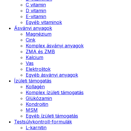
C vitamin
D vitamin
E-vitamin
Egyéb vitaminok
Ásványi anyagok
Magnézium
Cink
Komplex ásványi anyagok
ZMA és ZMB
Kalcium
Vas
Elektrolitok
Egyéb ásványi anyagok
Ízületi támogatás
Kollagén
Komplex ízületi támogatás
Glükózamin
Kondroitin
MSM
Egyéb ízületi támogatás
Testsúlykontroll-formulák
L-karnitin