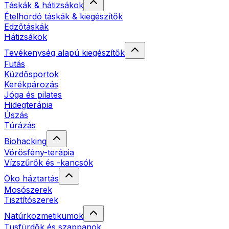
Táskák & hátizsákok
Ételhordó táskák & kiegészítők
Edzőtáskák
Hátizsákok
Tevékenység alapú kiegészítők
Futás
Küzdősportok
Kerékpározás
Jóga és pilates
Hidegterápia
Úszás
Túrázás
Biohacking
Vörösfény-terápia
Vízszűrők és -kancsók
Öko háztartás
Mosószerek
Tisztítószerek
Natúrkozmetikumok
Tusfürdők és szappanok