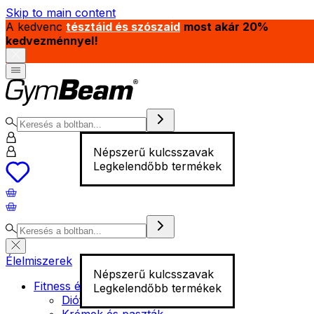
Skip to main content
A kedvenc
tésztáid és szószaid
most akár 20%
kedvezménnyel!
Népszerű kulcsszavak
Legkelendőbb termékek
Élelmiszerek
Népszerű kulcsszavak
Fitness élelmiszer
Legkelendőbb termékek
Diófélék
Krémek és paszták