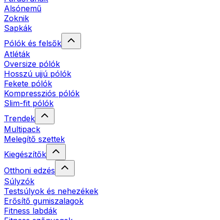
Alsónemű
Zoknik
Sapkák
Pólók és felsők
Atléták
Oversize pólók
Hosszú ujjú pólók
Fekete pólók
Kompressziós pólók
Slim-fit pólók
Trendek
Multipack
Melegítő szettek
Kiegészítők
Otthoni edzés
Súlyzók
Testsúlyok és nehezékek
Erősítő gumiszalagok
Fitness labdák