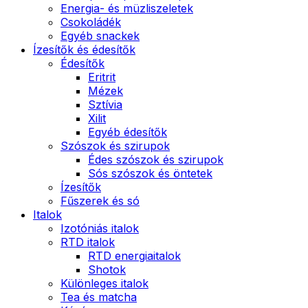
Energia- és müzliszeletek
Csokoládék
Egyéb snackek
Ízesítők és édesítők
Édesítők
Eritrit
Mézek
Sztívia
Xilit
Egyéb édesítők
Szószok és szirupok
Édes szószok és szirupok
Sós szószok és öntetek
Ízesítők
Fűszerek és só
Italok
Izotóniás italok
RTD italok
RTD energiaitalok
Shotok
Különleges italok
Tea és matcha