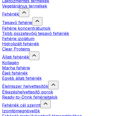
Laktózmentes termékek
Vegetáriánus termékek
Fehérjék
Tejsavó fehérje
Fehérje koncentrátumok
Több összetevőjű tejsavó fehérjék
Fehérje izolátum
Hidrolizált fehérjék
Clear Proteins
Állati fehérjék
Kollagén
Marha fehérje
Éjjeli fehérjék
Egyéb állati fehérjék
Élelmiszer helyettesítők
Étkezéshelyettesítő porok
Ready-to-Drink fehérjeitalok
Fehérjék cél szerint
Izomtömegnövelők