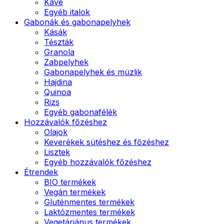
Kávé
Egyéb italok
Gabonák és gabonapelyhek
Kásák
Tészták
Granola
Zabpelyhek
Gabonapelyhek és müzlik
Hajdina
Quinoa
Rizs
Egyéb gabonafélék
Hozzávalók főzéshez
Olajok
Keverékek sütéshez és főzéshez
Lisztek
Egyéb hozzávalók főzéshez
Étrendek
BIO termékek
Vegán termékek
Gluténmentes termékek
Laktózmentes termékek
Vegetáriánus termékek