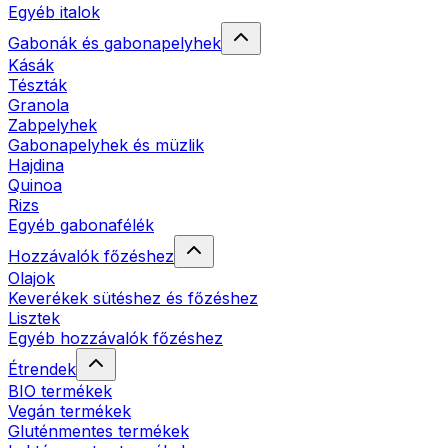
Egyéb italok
Gabonák és gabonapelyhek
Kásák
Tészták
Granola
Zabpelyhek
Gabonapelyhek és müzlik
Hajdina
Quinoa
Rizs
Egyéb gabonafélék
Hozzávalók főzéshez
Olajok
Keverékek sütéshez és főzéshez
Lisztek
Egyéb hozzávalók főzéshez
Étrendek
BIO termékek
Vegán termékek
Gluténmentes termékek