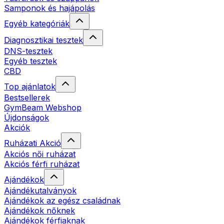
Samponok és hajápolás
Egyéb kategóriák
Diagnosztikai tesztek
DNS-tesztek
Egyéb tesztek
CBD
Top ajánlatok
Bestsellerek
GymBeam Webshop
Újdonságok
Akciók
Ruházati Akció
Akciós női ruházat
Akciós férfi ruházat
Ajándékok
Ajándékutalványok
Ajándékok az egész családnak
Ajándékok nőknek
Ajándékok férfiaknak