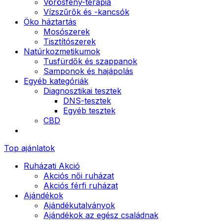
Vörösfény-terápia
Vízszűrők és -kancsók
Öko háztartás
Mosószerek
Tisztítószerek
Natúrkozmetikumok
Tusfürdők és szappanok
Samponok és hajápolás
Egyéb kategóriák
Diagnosztikai tesztek
DNS-tesztek
Egyéb tesztek
CBD
Top ajánlatok
Ruházati Akció
Akciós női ruházat
Akciós férfi ruházat
Ajándékok
Ajándékutalványok
Ajándékok az egész családnak