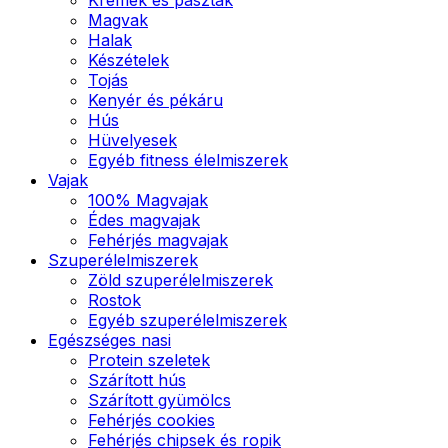
Magvak
Halak
Készételek
Tojás
Kenyér és pékáru
Hús
Hüvelyesek
Egyéb fitness élelmiszerek
Vajak
100% Magvajak
Édes magvajak
Fehérjés magvajak
Szuperélelmiszerek
Zöld szuperélelmiszerek
Rostok
Egyéb szuperélelmiszerek
Egészséges nasi
Protein szeletek
Szárított hús
Szárított gyümölcs
Fehérjés cookies
Fehérjés chipsek és ropik