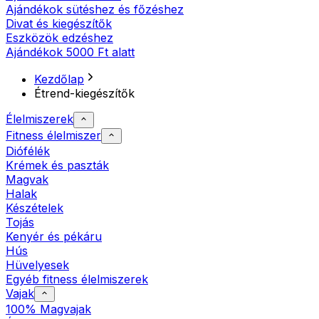
Ajándékok sütéshez és főzéshez
Divat és kiegészítők
Eszközök edzéshez
Ajándékok 5000 Ft alatt
Kezdőlap
Étrend-kiegészítők
Élelmiszerek
Fitness élelmiszer
Diófélék
Krémek és paszták
Magvak
Halak
Készételek
Tojás
Kenyér és pékáru
Hús
Hüvelyesek
Egyéb fitness élelmiszerek
Vajak
100% Magvajak