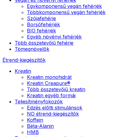
Egykomponensű vegán fehérjék
Többkomponensű vegán fehérjék
Szójafehérje
Borsófehérjék
BIO fehérjék
Egyéb növényi fehérjék
Több összetevőjű fehérje
Tömegnövelők
Étrend-kiegészítők
Kreatin
Kreatin monohidrát
Kreatin Creapure®
Több összetevőjű kreatin
Kreatin egyéb formái
Teljesítményfokozók
Edzés előtti stimulánsok
NO étrend-kiegészítők
Koffein
Béta-Alanin
HMB