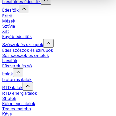
Ízesítők és édesítők
Édesítők
Eritrit
Mézek
Sztívia
Xilit
Egyéb édesítők
Szószok és szirupok
Édes szószok és szirupok
Sós szószok és öntetek
Ízesítők
Fűszerek és só
Italok
Izotóniás italok
RTD italok
RTD energiaitalok
Shotok
Különleges italok
Tea és matcha
Kávé