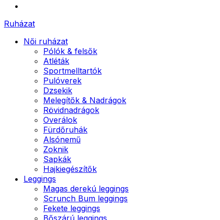
Ruházat
Női ruházat
Pólók & felsők
Atléták
Sportmelltartók
Pulóverek
Dzsekik
Melegítők & Nadrágok
Rövidnadrágok
Overálok
Fürdőruhák
Alsónemű
Zoknik
Sapkák
Hajkiegészítők
Leggings
Magas derekú leggings
Scrunch Bum leggings
Fekete leggings
Bőszárú leggings