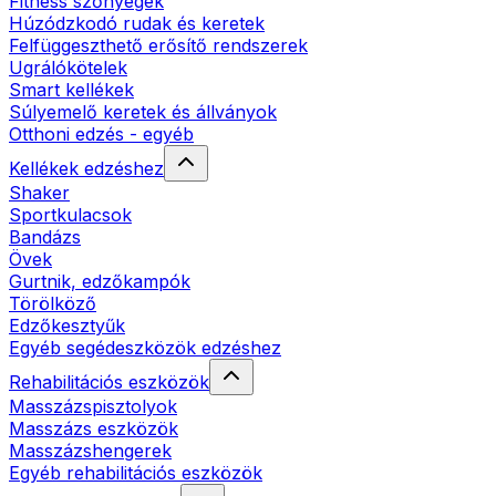
Fitness szőnyegek
Húzódzkodó rudak és keretek
Felfüggeszthető erősítő rendszerek
Ugrálókötelek
Smart kellékek
Súlyemelő keretek és állványok
Otthoni edzés - egyéb
Kellékek edzéshez
Shaker
Sportkulacsok
Bandázs
Övek
Gurtnik, edzőkampók
Törölköző
Edzőkesztyűk
Egyéb segédeszközök edzéshez
Rehabilitációs eszközök
Masszázspisztolyok
Masszázs eszközök
Masszázshengerek
Egyéb rehabilitációs eszközök