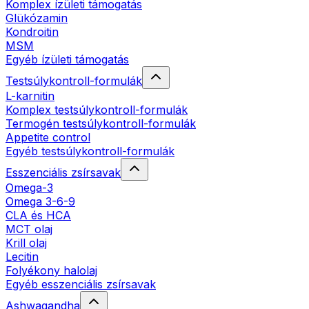
Komplex ízületi támogatás
Glükózamin
Kondroitin
MSM
Egyéb ízületi támogatás
Testsúlykontroll-formulák
L-karnitin
Komplex testsúlykontroll-formulák
Termogén testsúlykontroll-formulák
Appetite control
Egyéb testsúlykontroll-formulák
Esszenciális zsírsavak
Omega-3
Omega 3-6-9
CLA és HCA
MCT olaj
Krill olaj
Lecitin
Folyékony halolaj
Egyéb esszenciális zsírsavak
Ashwagandha