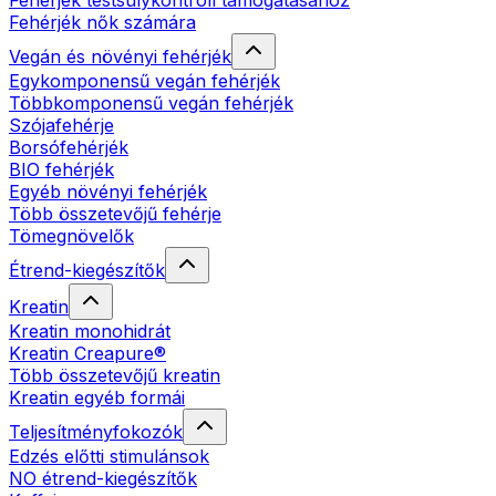
Fehérjék testsúlykontroll támogatásához
Fehérjék nők számára
Vegán és növényi fehérjék
Egykomponensű vegán fehérjék
Többkomponensű vegán fehérjék
Szójafehérje
Borsófehérjék
BIO fehérjék
Egyéb növényi fehérjék
Több összetevőjű fehérje
Tömegnövelők
Étrend-kiegészítők
Kreatin
Kreatin monohidrát
Kreatin Creapure®
Több összetevőjű kreatin
Kreatin egyéb formái
Teljesítményfokozók
Edzés előtti stimulánsok
NO étrend-kiegészítők