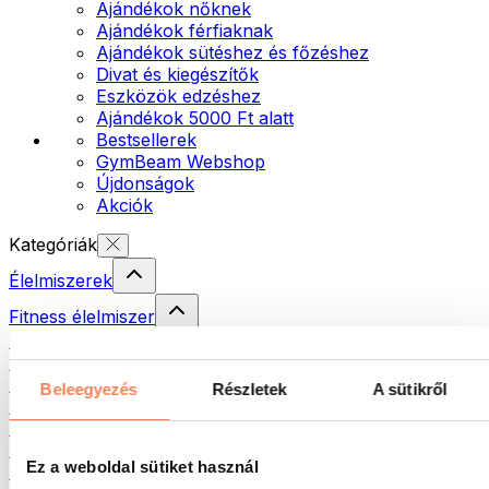
Ajándékok nőknek
Ajándékok férfiaknak
Ajándékok sütéshez és főzéshez
Divat és kiegészítők
Eszközök edzéshez
Ajándékok 5000 Ft alatt
Bestsellerek
GymBeam Webshop
Újdonságok
Akciók
Kategóriák
Élelmiszerek
Fitness élelmiszer
Diófélék
Krémek és paszták
Magvak
Beleegyezés
Részletek
A sütikről
Halak
Készételek
Tojás
Ez a weboldal sütiket használ
Kenyér és pékáru