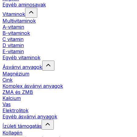
Egyéb aminosavak
Vitaminok
Multivitaminok
A-vitamin
B-vitaminok
C vitamin
D vitamin
E-vitamin
Egyéb vitaminok
Ásványi anyagok
Magnézium
Cink
Komplex ásványi anyagok
ZMA és ZMB
Kalcium
Vas
Elektrolitok
Egyéb ásványi anyagok
Ízületi támogatás
Kollagén