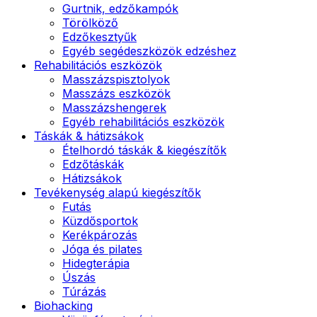
Gurtnik, edzőkampók
Törölköző
Edzőkesztyűk
Egyéb segédeszközök edzéshez
Rehabilitációs eszközök
Masszázspisztolyok
Masszázs eszközök
Masszázshengerek
Egyéb rehabilitációs eszközök
Táskák & hátizsákok
Ételhordó táskák & kiegészítők
Edzőtáskák
Hátizsákok
Tevékenység alapú kiegészítők
Futás
Küzdősportok
Kerékpározás
Jóga és pilates
Hidegterápia
Úszás
Túrázás
Biohacking