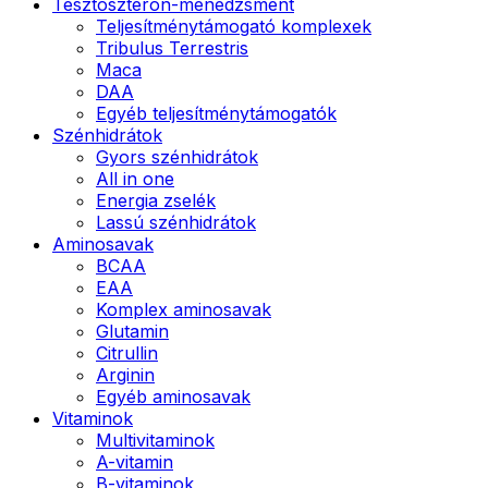
Tesztoszteron-menedzsment
Teljesítménytámogató komplexek
Tribulus Terrestris
Maca
DAA
Egyéb teljesítménytámogatók
Szénhidrátok
Gyors szénhidrátok
All in one
Energia zselék
Lassú szénhidrátok
Aminosavak
BCAA
EAA
Komplex aminosavak
Glutamin
Citrullin
Arginin
Egyéb aminosavak
Vitaminok
Multivitaminok
A-vitamin
B-vitaminok