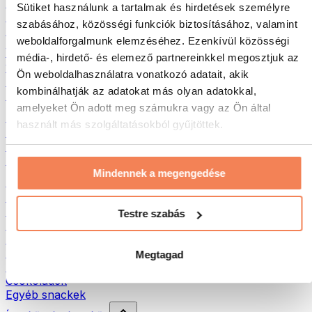
Hús
Sütiket használunk a tartalmak és hirdetések személyre
Hüvelyesek
szabásához, közösségi funkciók biztosításához, valamint
Egyéb fitness élelmiszerek
weboldalforgalmunk elemzéséhez. Ezenkívül közösségi
Vajak
média-, hirdető- és elemező partnereinkkel megosztjuk az
100% Magvajak
Ön weboldalhasználatra vonatkozó adatait, akik
Édes magvajak
kombinálhatják az adatokat más olyan adatokkal,
Fehérjés magvajak
amelyeket Ön adott meg számukra vagy az Ön által
Szuperélelmiszerek
használt más szolgáltatásokból gyűjtöttek.
Zöld szuperélelmiszerek
Rostok
Egyéb szuperélelmiszerek
Mindennek a megengedése
Egészséges nasi
Protein szeletek
Szárított hús
Testre szabás
Szárított gyümölcs
Fehérjés cookies
Fehérjés chipsek és ropik
Megtagad
Energia- és müzliszeletek
Csokoládék
Egyéb snackek