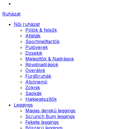
Ruházat
Női ruházat
Pólók & felsők
Atléták
Sportmelltartók
Pulóverek
Dzsekik
Melegítők & Nadrágok
Rövidnadrágok
Overálok
Fürdőruhák
Alsónemű
Zoknik
Sapkák
Hajkiegészítők
Leggings
Magas derekú leggings
Scrunch Bum leggings
Fekete leggings
Bőszárú leggings