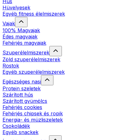
Hús
Hüvelyesek
Egyéb fitness élelmiszerek
Vajak
100% Magvajak
Édes magvajak
Fehérjés magvajak
Szuperélelmiszerek
Zöld szuperélelmiszerek
Rostok
Egyéb szuperélelmiszerek
Egészséges nasi
Protein szeletek
Szárított hús
Szárított gyümölcs
Fehérjés cookies
Fehérjés chipsek és ropik
Energia- és müzliszeletek
Csokoládék
Egyéb snackek