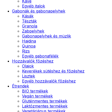
Kávé
Egyéb italok
Gabonák és gabonapelyhek
Kásák
Tészták
Granola
Zabpelyhek
Gabonapelyhek és müzlik
Hajdina
Quinoa
Rizs
Egyéb gabonafélék
Hozzávalók főzéshez
Olajok
Keverékek sütéshez és főzéshez
Lisztek
Egyéb hozzávalók főzéshez
Étrendek
BIO termékek
Vegán termékek
Gluténmentes termékek
Laktózmentes termékek
Vegetáriánus termékek