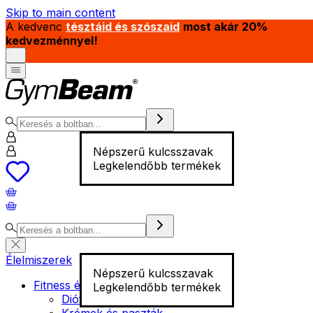
Skip to main content
A kedvenc
tésztáid és szószaid
most akár 20%
kedvezménnyel!
Népszerű kulcsszavak
Legkelendőbb termékek
Élelmiszerek
Népszerű kulcsszavak
Fitness élelmiszer
Legkelendőbb termékek
Diófélék
Krémek és paszták