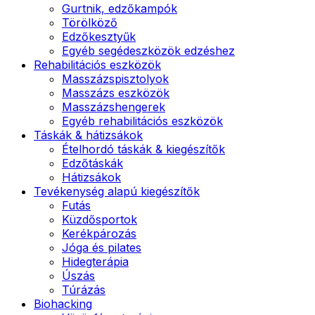
Gurtnik, edzőkampók
Törölköző
Edzőkesztyűk
Egyéb segédeszközök edzéshez
Rehabilitációs eszközök
Masszázspisztolyok
Masszázs eszközök
Masszázshengerek
Egyéb rehabilitációs eszközök
Táskák & hátizsákok
Ételhordó táskák & kiegészítők
Edzőtáskák
Hátizsákok
Tevékenység alapú kiegészítők
Futás
Küzdősportok
Kerékpározás
Jóga és pilates
Hidegterápia
Úszás
Túrázás
Biohacking