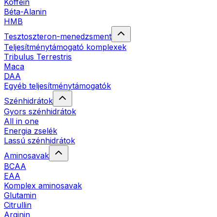
Koffein
Béta-Alanin
HMB
Tesztoszteron-menedzsment
Teljesítménytámogató komplexek
Tribulus Terrestris
Maca
DAA
Egyéb teljesítménytámogatók
Szénhidrátok
Gyors szénhidrátok
All in one
Energia zselék
Lassú szénhidrátok
Aminosavak
BCAA
EAA
Komplex aminosavak
Glutamin
Citrullin
Arginin