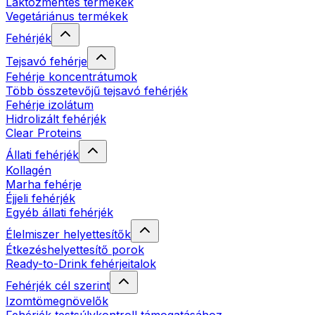
Laktózmentes termékek
Vegetáriánus termékek
Fehérjék
Tejsavó fehérje
Fehérje koncentrátumok
Több összetevőjű tejsavó fehérjék
Fehérje izolátum
Hidrolizált fehérjék
Clear Proteins
Állati fehérjék
Kollagén
Marha fehérje
Éjjeli fehérjék
Egyéb állati fehérjék
Élelmiszer helyettesítők
Étkezéshelyettesítő porok
Ready-to-Drink fehérjeitalok
Fehérjék cél szerint
Izomtömegnövelők