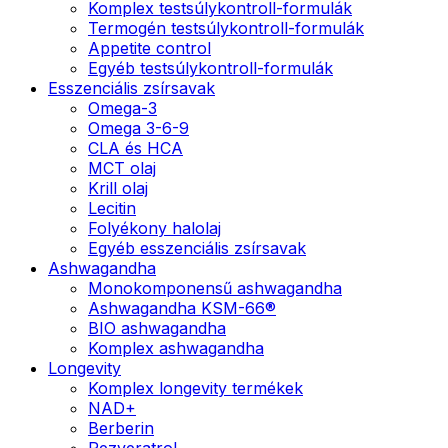
Komplex testsúlykontroll-formulák
Termogén testsúlykontroll-formulák
Appetite control
Egyéb testsúlykontroll-formulák
Esszenciális zsírsavak
Omega-3
Omega 3-6-9
CLA és HCA
MCT olaj
Krill olaj
Lecitin
Folyékony halolaj
Egyéb esszenciális zsírsavak
Ashwagandha
Monokomponensű ashwagandha
Ashwagandha KSM-66®
BIO ashwagandha
Komplex ashwagandha
Longevity
Komplex longevity termékek
NAD+
Berberin
Rezveratrol