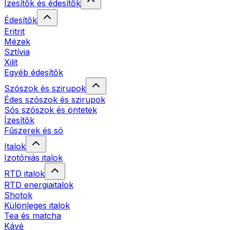
Ízesítők és édesítők
Édesítők
Eritrit
Mézek
Sztívia
Xilit
Egyéb édesítők
Szószok és szirupok
Édes szószok és szirupok
Sós szószok és öntetek
Ízesítők
Fűszerek és só
Italok
Izotóniás italok
RTD italok
RTD energiaitalok
Shotok
Különleges italok
Tea és matcha
Kávé