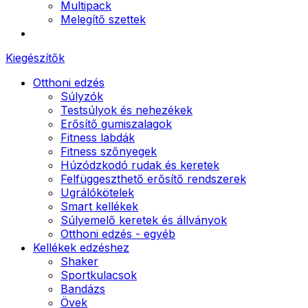
Multipack
Melegítő szettek
Kiegészítők
Otthoni edzés
Súlyzók
Testsúlyok és nehezékek
Erősítő gumiszalagok
Fitness labdák
Fitness szőnyegek
Húzódzkodó rudak és keretek
Felfüggeszthető erősítő rendszerek
Ugrálókötelek
Smart kellékek
Súlyemelő keretek és állványok
Otthoni edzés - egyéb
Kellékek edzéshez
Shaker
Sportkulacsok
Bandázs
Övek