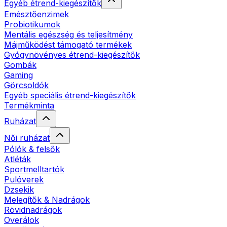
Egyéb étrend-kiegészítők
Emésztőenzimek
Probiotikumok
Mentális egészség és teljesítmény
Májműködést támogató termékek
Gyógynövényes étrend-kiegészítők
Gombák
Gaming
Görcsoldók
Egyéb speciális étrend-kiegészítők
Termékminta
Ruházat
Női ruházat
Pólók & felsők
Atléták
Sportmelltartók
Pulóverek
Dzsekik
Melegítők & Nadrágok
Rövidnadrágok
Overálok