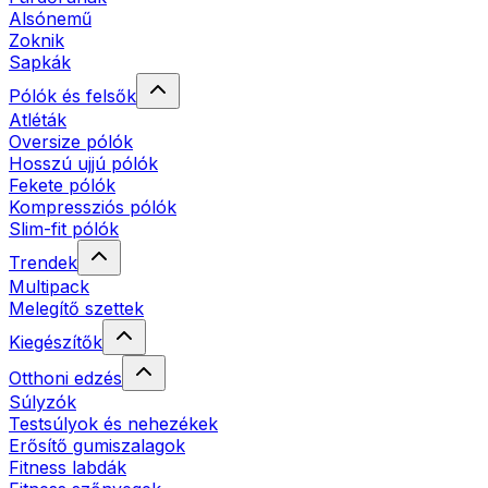
Alsónemű
Zoknik
Sapkák
Pólók és felsők
Atléták
Oversize pólók
Hosszú ujjú pólók
Fekete pólók
Kompressziós pólók
Slim-fit pólók
Trendek
Multipack
Melegítő szettek
Kiegészítők
Otthoni edzés
Súlyzók
Testsúlyok és nehezékek
Erősítő gumiszalagok
Fitness labdák