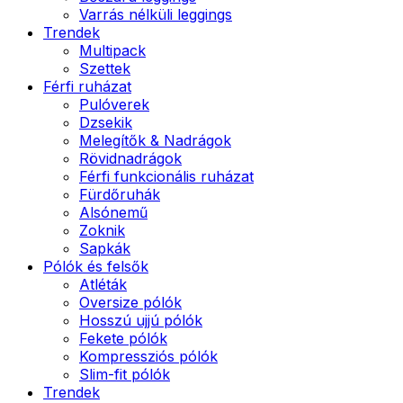
Varrás nélküli leggings
Trendek
Multipack
Szettek
Férfi ruházat
Pulóverek
Dzsekik
Melegítők & Nadrágok
Rövidnadrágok
Férfi funkcionális ruházat
Fürdőruhák
Alsónemű
Zoknik
Sapkák
Pólók és felsők
Atléták
Oversize pólók
Hosszú ujjú pólók
Fekete pólók
Kompressziós pólók
Slim-fit pólók
Trendek