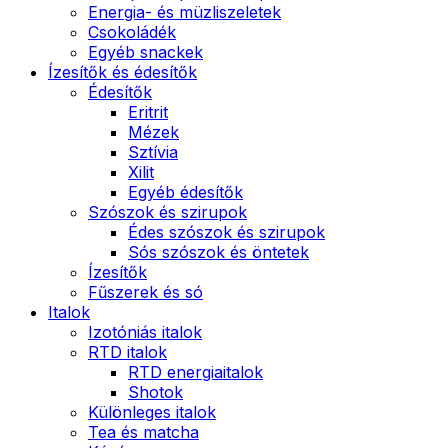
Energia- és müzliszeletek
Csokoládék
Egyéb snackek
Ízesítők és édesítők
Édesítők
Eritrit
Mézek
Sztívia
Xilit
Egyéb édesítők
Szószok és szirupok
Édes szószok és szirupok
Sós szószok és öntetek
Ízesítők
Fűszerek és só
Italok
Izotóniás italok
RTD italok
RTD energiaitalok
Shotok
Különleges italok
Tea és matcha