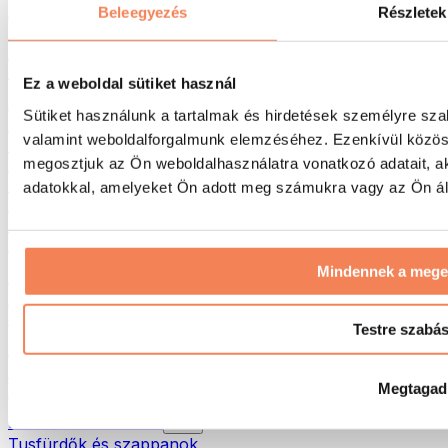
Táskák & hátizsákok
Beleegyezés
Részletek
Ételhordó táskák & kiegészítők
Edzőtáskák
Hátizsákok
Ez a weboldal sütiket használ
Tevékenység alapú kiegészítők
Sütiket használunk a tartalmak és hirdetések személyre sza
Futás
valamint weboldalforgalmunk elemzéséhez. Ezenkívül közöss
Küzdősportok
megosztjuk az Ön weboldalhasználatra vonatkozó adatait, a
Kerékpározás
Jóga és pilates
adatokkal, amelyeket Ön adott meg számukra vagy az Ön álta
Hidegterápia
Úszás
Túrázás
Mindennek a meg
Biohacking
Vörösfény-terápia
Vízszűrők és -kancsók
Testre szabá
Öko háztartás
Mosószerek
Megtagad
Tisztítószerek
Natúrkozmetikumok
Tusfürdők és szappanok