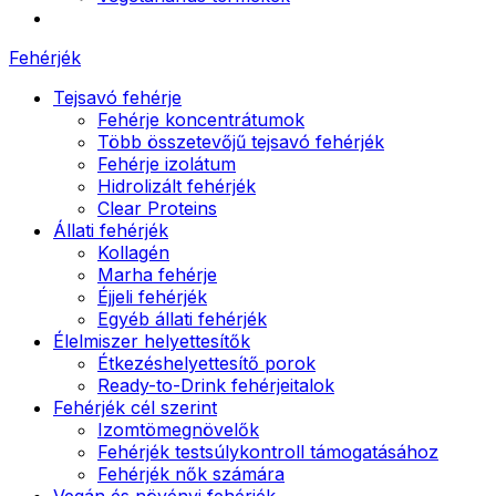
Fehérjék
Tejsavó fehérje
Fehérje koncentrátumok
Több összetevőjű tejsavó fehérjék
Fehérje izolátum
Hidrolizált fehérjék
Clear Proteins
Állati fehérjék
Kollagén
Marha fehérje
Éjjeli fehérjék
Egyéb állati fehérjék
Élelmiszer helyettesítők
Étkezéshelyettesítő porok
Ready-to-Drink fehérjeitalok
Fehérjék cél szerint
Izomtömegnövelők
Fehérjék testsúlykontroll támogatásához
Fehérjék nők számára
Vegán és növényi fehérjék