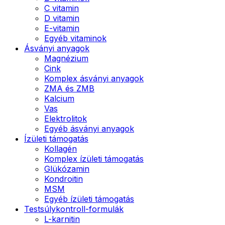
C vitamin
D vitamin
E-vitamin
Egyéb vitaminok
Ásványi anyagok
Magnézium
Cink
Komplex ásványi anyagok
ZMA és ZMB
Kalcium
Vas
Elektrolitok
Egyéb ásványi anyagok
Ízületi támogatás
Kollagén
Komplex ízületi támogatás
Glükózamin
Kondroitin
MSM
Egyéb ízületi támogatás
Testsúlykontroll-formulák
L-karnitin