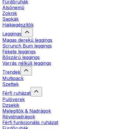
Fürdőruhák
Alsónemű
Zoknik
Sapkák
Hajkiegészítők
Leggings
Magas derekú leggings
Scrunch Bum leggings
Fekete leggings
Bőszárú leggings
Varrás nélküli leggings
Trendek
Multipack
Szettek
Férfi ruházat
Pulóverek
Dzsekik
Melegítők & Nadrágok
Rövidnadrágok
Férfi funkcionális ruházat
Fürdőruhák