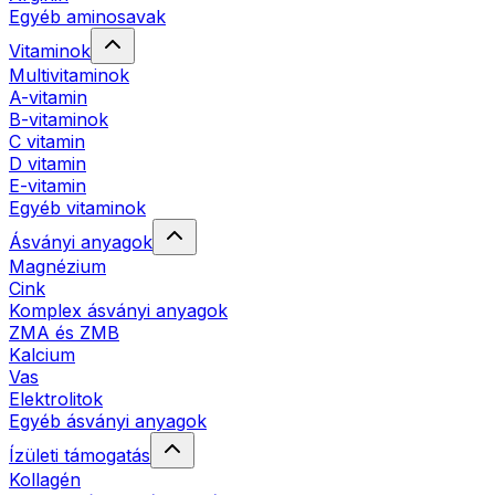
Egyéb aminosavak
Vitaminok
Multivitaminok
A-vitamin
B-vitaminok
C vitamin
D vitamin
E-vitamin
Egyéb vitaminok
Ásványi anyagok
Magnézium
Cink
Komplex ásványi anyagok
ZMA és ZMB
Kalcium
Vas
Elektrolitok
Egyéb ásványi anyagok
Ízületi támogatás
Kollagén