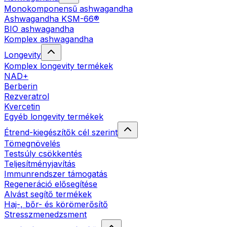
Monokomponensű ashwagandha
Ashwagandha KSM-66®
BIO ashwagandha
Komplex ashwagandha
Longevity
Komplex longevity termékek
NAD+
Berberin
Rezveratrol
Kvercetin
Egyéb longevity termékek
Étrend-kiegészítők cél szerint
Tömegnövelés
Testsúly csökkentés
Teljesítményjavítás
Immunrendszer támogatás
Regeneráció elősegítése
Alvást segítő termékek
Haj-, bőr- és körömerősítő
Stresszmenedzsment