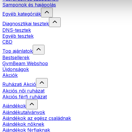
Samponok és hajápolás
Egyéb kategóriák
Diagnosztikai tesztek
DNS-tesztek
Egyéb tesztek
CBD
Top ajánlatok
Bestsellerek
GymBeam Webshop
Újdonságok
Akciók
Ruházati Akció
Akciós női ruházat
Akciós férfi ruházat
Ajándékok
Ajándékutalványok
Ajándékok az egész családnak
Ajándékok nőknek
Ajándékok férfiaknak