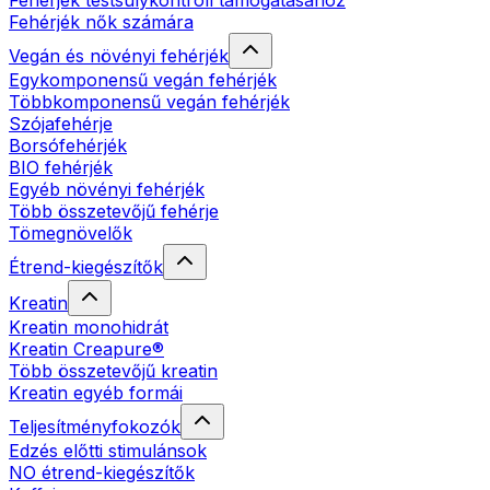
Fehérjék testsúlykontroll támogatásához
Fehérjék nők számára
Vegán és növényi fehérjék
Egykomponensű vegán fehérjék
Többkomponensű vegán fehérjék
Szójafehérje
Borsófehérjék
BIO fehérjék
Egyéb növényi fehérjék
Több összetevőjű fehérje
Tömegnövelők
Étrend-kiegészítők
Kreatin
Kreatin monohidrát
Kreatin Creapure®
Több összetevőjű kreatin
Kreatin egyéb formái
Teljesítményfokozók
Edzés előtti stimulánsok
NO étrend-kiegészítők