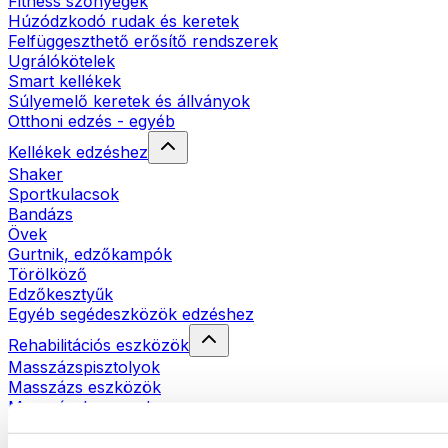
Fitness szőnyegek
Húzódzkodó rudak és keretek
Felfüggeszthető erősítő rendszerek
Ugrálókötelek
Smart kellékek
Súlyemelő keretek és állványok
Otthoni edzés - egyéb
Kellékek edzéshez
Shaker
Sportkulacsok
Bandázs
Övek
Gurtnik, edzőkampók
Törölköző
Edzőkesztyűk
Egyéb segédeszközök edzéshez
Rehabilitációs eszközök
Masszázspisztolyok
Masszázs eszközök
Masszázshengerek
Egyéb rehabilitációs eszközök