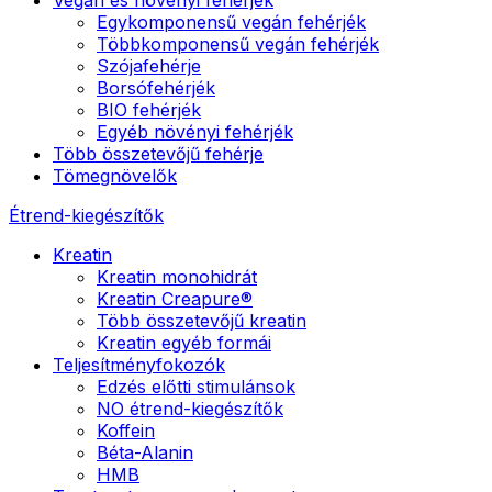
Egykomponensű vegán fehérjék
Többkomponensű vegán fehérjék
Szójafehérje
Borsófehérjék
BIO fehérjék
Egyéb növényi fehérjék
Több összetevőjű fehérje
Tömegnövelők
Étrend-kiegészítők
Kreatin
Kreatin monohidrát
Kreatin Creapure®
Több összetevőjű kreatin
Kreatin egyéb formái
Teljesítményfokozók
Edzés előtti stimulánsok
NO étrend-kiegészítők
Koffein
Béta-Alanin
HMB