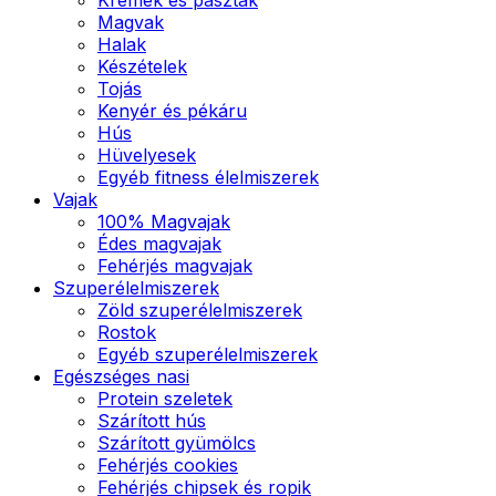
Magvak
Halak
Készételek
Tojás
Kenyér és pékáru
Hús
Hüvelyesek
Egyéb fitness élelmiszerek
Vajak
100% Magvajak
Édes magvajak
Fehérjés magvajak
Szuperélelmiszerek
Zöld szuperélelmiszerek
Rostok
Egyéb szuperélelmiszerek
Egészséges nasi
Protein szeletek
Szárított hús
Szárított gyümölcs
Fehérjés cookies
Fehérjés chipsek és ropik