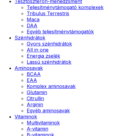
Tesztoszteron-menedzsment
Teljesítménytámogató komplexek
Tribulus Terrestris
Maca
DAA
Egyéb teljesítménytámogatók
Szénhidrátok
Gyors szénhidrátok
All in one
Energia zselék
Lassú szénhidrátok
Aminosavak
BCAA
EAA
Komplex aminosavak
Glutamin
Citrullin
Arginin
Egyéb aminosavak
Vitaminok
Multivitaminok
A-vitamin
B-vitaminok