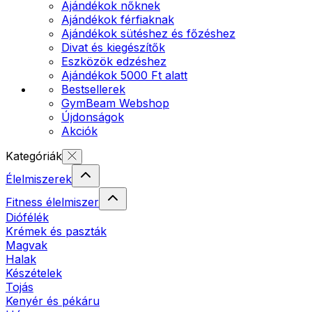
Ajándékok nőknek
Ajándékok férfiaknak
Ajándékok sütéshez és főzéshez
Divat és kiegészítők
Eszközök edzéshez
Ajándékok 5000 Ft alatt
Bestsellerek
GymBeam Webshop
Újdonságok
Akciók
Kategóriák
Élelmiszerek
Fitness élelmiszer
Diófélék
Krémek és paszták
Magvak
Halak
Készételek
Tojás
Kenyér és pékáru