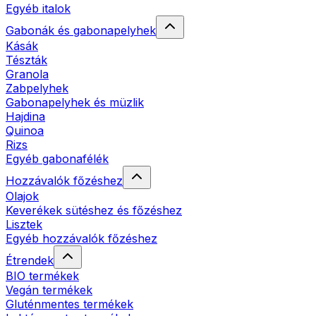
Egyéb italok
Gabonák és gabonapelyhek
Kásák
Tészták
Granola
Zabpelyhek
Gabonapelyhek és müzlik
Hajdina
Quinoa
Rizs
Egyéb gabonafélék
Hozzávalók főzéshez
Olajok
Keverékek sütéshez és főzéshez
Lisztek
Egyéb hozzávalók főzéshez
Étrendek
BIO termékek
Vegán termékek
Gluténmentes termékek