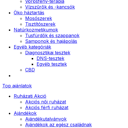
Vörösfény-terápia
Vízszűrők és -kancsók
Öko háztartás
Mosószerek
Tisztítószerek
Natúrkozmetikumok
Tusfürdők és szappanok
Samponok és hajápolás
Egyéb kategóriák
Diagnosztikai tesztek
DNS-tesztek
Egyéb tesztek
CBD
Top ajánlatok
Ruházati Akció
Akciós női ruházat
Akciós férfi ruházat
Ajándékok
Ajándékutalványok
Ajándékok az egész családnak