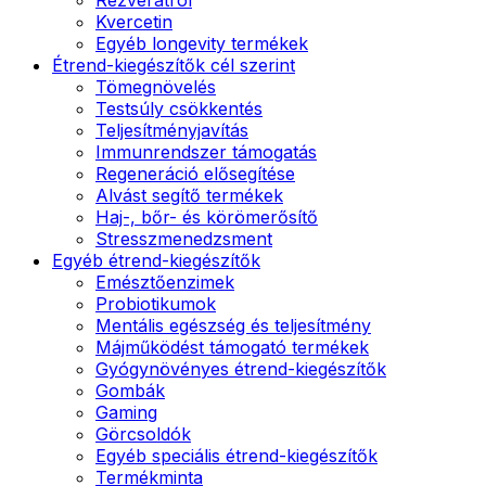
Kvercetin
Egyéb longevity termékek
Étrend-kiegészítők cél szerint
Tömegnövelés
Testsúly csökkentés
Teljesítményjavítás
Immunrendszer támogatás
Regeneráció elősegítése
Alvást segítő termékek
Haj-, bőr- és körömerősítő
Stresszmenedzsment
Egyéb étrend-kiegészítők
Emésztőenzimek
Probiotikumok
Mentális egészség és teljesítmény
Májműködést támogató termékek
Gyógynövényes étrend-kiegészítők
Gombák
Gaming
Görcsoldók
Egyéb speciális étrend-kiegészítők
Termékminta