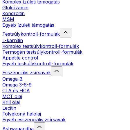
Komplex ízületi támogatás
Glükózamin
Kondroitin
MSM
Egyéb ízületi támogatás
Testsúlykontroll-formulák
L-karnitin
Komplex testsúlykontroll-formulák
Termogén testsúlykontroll-formulák
Appetite control
Egyéb testsúlykontroll-formulák
Esszenciális zsírsavak
Omega-3
Omega 3-6-9
CLA és HCA
MCT olaj
Krill olaj
Lecitin
Folyékony halolaj
Egyéb esszenciális zsírsavak
Ashwagandha