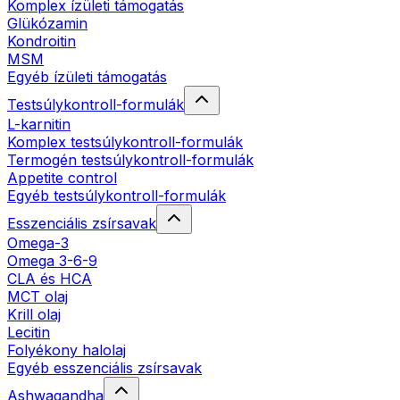
Komplex ízületi támogatás
Glükózamin
Kondroitin
MSM
Egyéb ízületi támogatás
Testsúlykontroll-formulák
L-karnitin
Komplex testsúlykontroll-formulák
Termogén testsúlykontroll-formulák
Appetite control
Egyéb testsúlykontroll-formulák
Esszenciális zsírsavak
Omega-3
Omega 3-6-9
CLA és HCA
MCT olaj
Krill olaj
Lecitin
Folyékony halolaj
Egyéb esszenciális zsírsavak
Ashwagandha