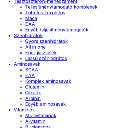
Tesztoszteron-menedzsment
Teljesítménytámogató komplexek
Tribulus Terrestris
Maca
DAA
Egyéb teljesítménytámogatók
Szénhidrátok
Gyors szénhidrátok
All in one
Energia zselék
Lassú szénhidrátok
Aminosavak
BCAA
EAA
Komplex aminosavak
Glutamin
Citrullin
Arginin
Egyéb aminosavak
Vitaminok
Multivitaminok
A-vitamin
B-vitaminok