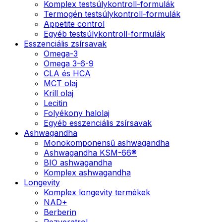
Komplex testsúlykontroll-formulák
Termogén testsúlykontroll-formulák
Appetite control
Egyéb testsúlykontroll-formulák
Esszenciális zsírsavak
Omega-3
Omega 3-6-9
CLA és HCA
MCT olaj
Krill olaj
Lecitin
Folyékony halolaj
Egyéb esszenciális zsírsavak
Ashwagandha
Monokomponensű ashwagandha
Ashwagandha KSM-66®
BIO ashwagandha
Komplex ashwagandha
Longevity
Komplex longevity termékek
NAD+
Berberin
Rezveratrol