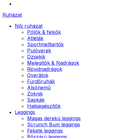
Ruházat
Női ruházat
Pólók & felsők
Atléták
Sportmelltartók
Pulóverek
Dzsekik
Melegítők & Nadrágok
Rövidnadrágok
Overálok
Fürdőruhák
Alsónemű
Zoknik
Sapkák
Hajkiegészítők
Leggings
Magas derekú leggings
Scrunch Bum leggings
Fekete leggings
Bőszárú leggings