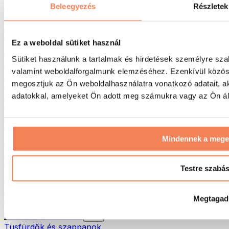
Táskák & hátizsákok
Beleegyezés
Részletek
Ételhordó táskák & kiegészítők
Edzőtáskák
Hátizsákok
Ez a weboldal sütiket használ
Tevékenység alapú kiegészítők
Sütiket használunk a tartalmak és hirdetések személyre sza
Futás
valamint weboldalforgalmunk elemzéséhez. Ezenkívül közöss
Küzdősportok
megosztjuk az Ön weboldalhasználatra vonatkozó adatait, a
Kerékpározás
Jóga és pilates
adatokkal, amelyeket Ön adott meg számukra vagy az Ön álta
Hidegterápia
Úszás
Túrázás
Mindennek a meg
Biohacking
Vörösfény-terápia
Vízszűrők és -kancsók
Testre szabá
Öko háztartás
Mosószerek
Megtagad
Tisztítószerek
Natúrkozmetikumok
Tusfürdők és szappanok