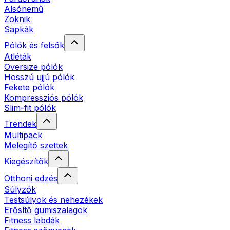
Alsónemű
Zoknik
Sapkák
Pólók és felsők
Atléták
Oversize pólók
Hosszú ujjú pólók
Fekete pólók
Kompressziós pólók
Slim-fit pólók
Trendek
Multipack
Melegítő szettek
Kiegészítők
Otthoni edzés
Súlyzók
Testsúlyok és nehezékek
Erősítő gumiszalagok
Fitness labdák