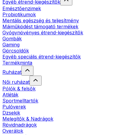
Egyéb étrend-kiegészítők
Emésztőenzimek
Probiotikumok
Mentális egészség és teljesítmény
Májműködést támogató termékek
Gyógynövényes étrend-kiegészítők
Gombák
Gaming
Görcsoldók
Egyéb speciális étrend-kiegészítők
Termékminta
Ruházat
Női ruházat
Pólók & felsők
Atléták
Sportmelltartók
Pulóverek
Dzsekik
Melegítők & Nadrágok
Rövidnadrágok
Overálok