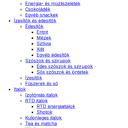
Energia- és müzliszeletek
Csokoládék
Egyéb snackek
Ízesítők és édesítők
Édesítők
Eritrit
Mézek
Sztívia
Xilit
Egyéb édesítők
Szószok és szirupok
Édes szószok és szirupok
Sós szószok és öntetek
Ízesítők
Fűszerek és só
Italok
Izotóniás italok
RTD italok
RTD energiaitalok
Shotok
Különleges italok
Tea és matcha