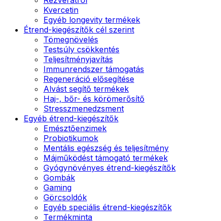
Kvercetin
Egyéb longevity termékek
Étrend-kiegészítők cél szerint
Tömegnövelés
Testsúly csökkentés
Teljesítményjavítás
Immunrendszer támogatás
Regeneráció elősegítése
Alvást segítő termékek
Haj-, bőr- és körömerősítő
Stresszmenedzsment
Egyéb étrend-kiegészítők
Emésztőenzimek
Probiotikumok
Mentális egészség és teljesítmény
Májműködést támogató termékek
Gyógynövényes étrend-kiegészítők
Gombák
Gaming
Görcsoldók
Egyéb speciális étrend-kiegészítők
Termékminta