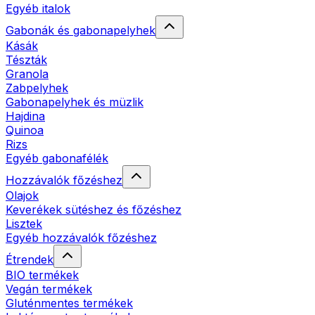
Egyéb italok
Gabonák és gabonapelyhek
Kásák
Tészták
Granola
Zabpelyhek
Gabonapelyhek és müzlik
Hajdina
Quinoa
Rizs
Egyéb gabonafélék
Hozzávalók főzéshez
Olajok
Keverékek sütéshez és főzéshez
Lisztek
Egyéb hozzávalók főzéshez
Étrendek
BIO termékek
Vegán termékek
Gluténmentes termékek