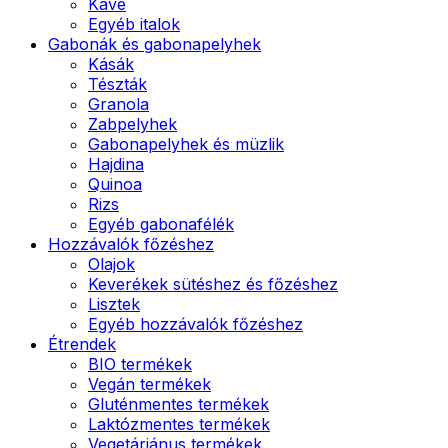
Kávé
Egyéb italok
Gabonák és gabonapelyhek
Kásák
Tészták
Granola
Zabpelyhek
Gabonapelyhek és müzlik
Hajdina
Quinoa
Rizs
Egyéb gabonafélék
Hozzávalók főzéshez
Olajok
Keverékek sütéshez és főzéshez
Lisztek
Egyéb hozzávalók főzéshez
Étrendek
BIO termékek
Vegán termékek
Gluténmentes termékek
Laktózmentes termékek
Vegetáriánus termékek