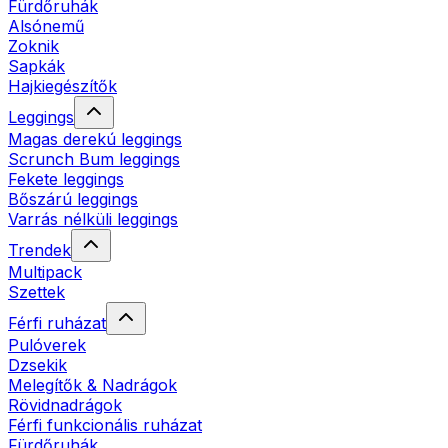
Fürdőruhák
Alsónemű
Zoknik
Sapkák
Hajkiegészítők
Leggings
Magas derekú leggings
Scrunch Bum leggings
Fekete leggings
Bőszárú leggings
Varrás nélküli leggings
Trendek
Multipack
Szettek
Férfi ruházat
Pulóverek
Dzsekik
Melegítők & Nadrágok
Rövidnadrágok
Férfi funkcionális ruházat
Fürdőruhák