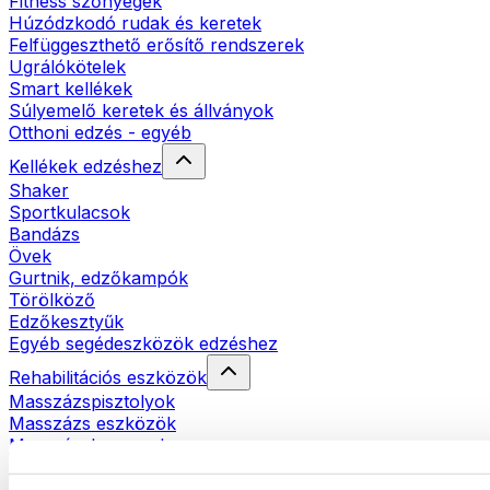
Fitness szőnyegek
Húzódzkodó rudak és keretek
Felfüggeszthető erősítő rendszerek
Ugrálókötelek
Smart kellékek
Súlyemelő keretek és állványok
Otthoni edzés - egyéb
Kellékek edzéshez
Shaker
Sportkulacsok
Bandázs
Övek
Gurtnik, edzőkampók
Törölköző
Edzőkesztyűk
Egyéb segédeszközök edzéshez
Rehabilitációs eszközök
Masszázspisztolyok
Masszázs eszközök
Masszázshengerek
Egyéb rehabilitációs eszközök