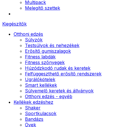
Multipack
Melegítő szettek
Kiegészítők
Otthoni edzés
Súlyzók
Testsúlyok és nehezékek
Erősítő gumiszalagok
Fitness labdák
Fitness szőnyegek
Húzódzkodó rudak és keretek
Felfüggeszthető erősítő rendszerek
Ugrálókötelek
Smart kellékek
Súlyemelő keretek és állványok
Otthoni edzés - egyéb
Kellékek edzéshez
Shaker
Sportkulacsok
Bandázs
Övek