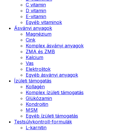
C vitamin
D vitamin
E-vitamin
Egyéb vitaminok
Ásványi anyagok
Magnézium
Cink
Komplex ásványi anyagok
ZMA és ZMB
Kalcium
Vas
Elektrolitok
Egyéb ásványi anyagok
Ízületi támogatás
Kollagén
Komplex ízületi támogatás
Glükózamin
Kondroitin
MSM
Egyéb ízületi támogatás
Testsúlykontroll-formulák
L-karnitin