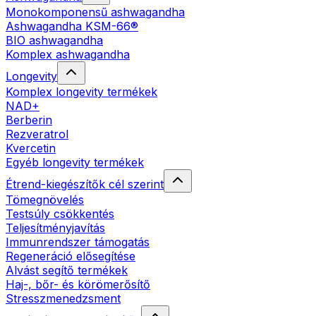
Monokomponensű ashwagandha
Ashwagandha KSM-66®
BIO ashwagandha
Komplex ashwagandha
Longevity
Komplex longevity termékek
NAD+
Berberin
Rezveratrol
Kvercetin
Egyéb longevity termékek
Étrend-kiegészítők cél szerint
Tömegnövelés
Testsúly csökkentés
Teljesítményjavítás
Immunrendszer támogatás
Regeneráció elősegítése
Alvást segítő termékek
Haj-, bőr- és körömerősítő
Stresszmenedzsment