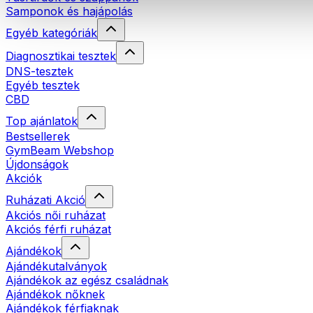
Samponok és hajápolás
Egyéb kategóriák
Diagnosztikai tesztek
DNS-tesztek
Egyéb tesztek
CBD
Top ajánlatok
Bestsellerek
GymBeam Webshop
Újdonságok
Akciók
Ruházati Akció
Akciós női ruházat
Akciós férfi ruházat
Ajándékok
Ajándékutalványok
Ajándékok az egész családnak
Ajándékok nőknek
Ajándékok férfiaknak