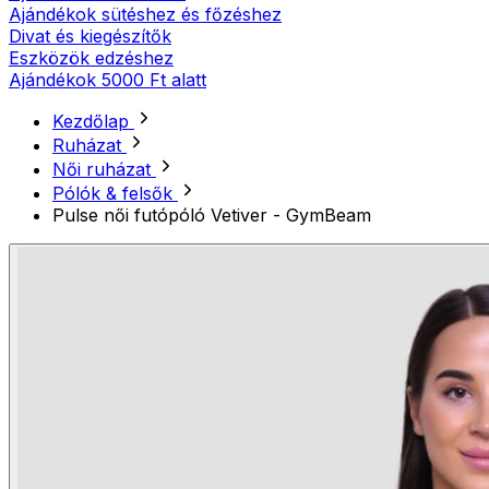
Ajándékok sütéshez és főzéshez
Divat és kiegészítők
Eszközök edzéshez
Ajándékok 5000 Ft alatt
Kezdőlap
Ruházat
Női ruházat
Pólók & felsők
Pulse női futópóló Vetiver - GymBeam