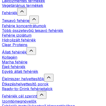
Laktózmentes termékek
Vegetáriánus termékek
Fehérjék
Tejsavó fehérje
Fehérje koncentrátumok
Több összetevőjű tejsavó fehérjék
Fehérje izolátum
Hidrolizált fehérjék
Clear Proteins
Állati fehérjék
Kollagén
Marha fehérje
Éjjeli fehérjék
Egyéb állati fehérjék
Élelmiszer helyettesítők
Étkezéshelyettesítő porok
Ready-to-Drink fehérjeitalok
Fehérjék cél szerint
Izomtömegnövelők