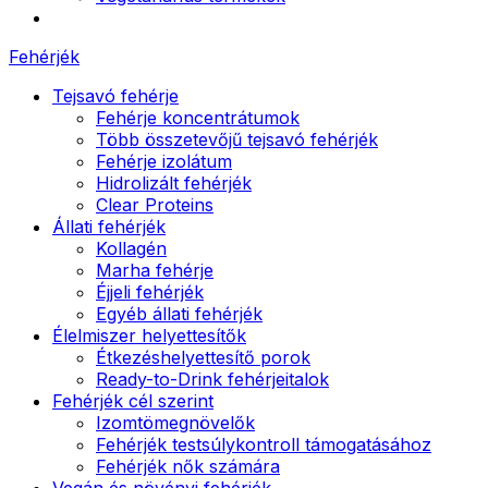
Fehérjék
Tejsavó fehérje
Fehérje koncentrátumok
Több összetevőjű tejsavó fehérjék
Fehérje izolátum
Hidrolizált fehérjék
Clear Proteins
Állati fehérjék
Kollagén
Marha fehérje
Éjjeli fehérjék
Egyéb állati fehérjék
Élelmiszer helyettesítők
Étkezéshelyettesítő porok
Ready-to-Drink fehérjeitalok
Fehérjék cél szerint
Izomtömegnövelők
Fehérjék testsúlykontroll támogatásához
Fehérjék nők számára
Vegán és növényi fehérjék