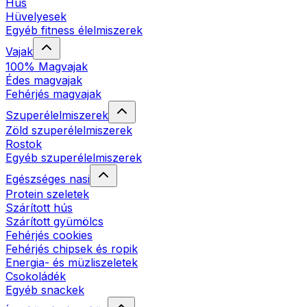
Hús
Hüvelyesek
Egyéb fitness élelmiszerek
Vajak
100% Magvajak
Édes magvajak
Fehérjés magvajak
Szuperélelmiszerek
Zöld szuperélelmiszerek
Rostok
Egyéb szuperélelmiszerek
Egészséges nasi
Protein szeletek
Szárított hús
Szárított gyümölcs
Fehérjés cookies
Fehérjés chipsek és ropik
Energia- és müzliszeletek
Csokoládék
Egyéb snackek