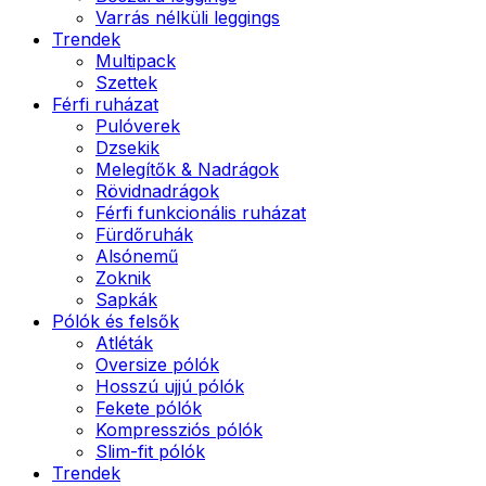
Varrás nélküli leggings
Trendek
Multipack
Szettek
Férfi ruházat
Pulóverek
Dzsekik
Melegítők & Nadrágok
Rövidnadrágok
Férfi funkcionális ruházat
Fürdőruhák
Alsónemű
Zoknik
Sapkák
Pólók és felsők
Atléták
Oversize pólók
Hosszú ujjú pólók
Fekete pólók
Kompressziós pólók
Slim-fit pólók
Trendek