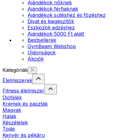
Ajándékok nőknek
Ajándékok férfiaknak
Ajándékok sütéshez és főzéshez
Divat és kiegészítők
Eszközök edzéshez
Ajándékok 5000 Ft alatt
Bestsellerek
GymBeam Webshop
Újdonságok
Akciók
Kategóriák
Élelmiszerek
Fitness élelmiszer
Diófélék
Krémek és paszták
Magvak
Halak
Készételek
Tojás
Kenyér és pékáru