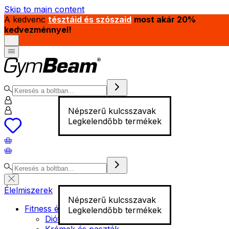
Skip to main content
A kedvenc
tésztáid és szószaid
most akár 20%
kedvezménnyel!
Népszerű kulcsszavak
Legkelendőbb termékek
Élelmiszerek
Népszerű kulcsszavak
Fitness élelmiszer
Legkelendőbb termékek
Diófélék
Krémek és paszták