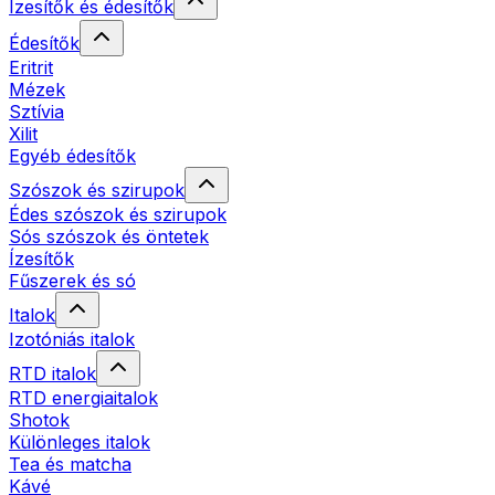
Ízesítők és édesítők
Édesítők
Eritrit
Mézek
Sztívia
Xilit
Egyéb édesítők
Szószok és szirupok
Édes szószok és szirupok
Sós szószok és öntetek
Ízesítők
Fűszerek és só
Italok
Izotóniás italok
RTD italok
RTD energiaitalok
Shotok
Különleges italok
Tea és matcha
Kávé