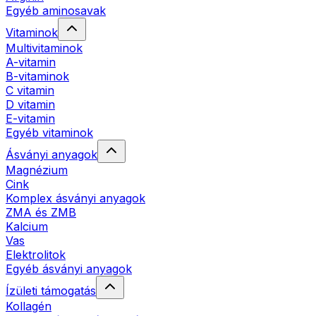
Egyéb aminosavak
Vitaminok
Multivitaminok
A-vitamin
B-vitaminok
C vitamin
D vitamin
E-vitamin
Egyéb vitaminok
Ásványi anyagok
Magnézium
Cink
Komplex ásványi anyagok
ZMA és ZMB
Kalcium
Vas
Elektrolitok
Egyéb ásványi anyagok
Ízületi támogatás
Kollagén