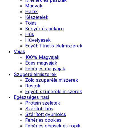
Magvak
Halak
Készételek
Tojás
Kenyér és pékáru
Hús
Hüvelyesek
Egyéb fitness élelmiszerek
Vajak
100% Magvajak
Édes magvajak
Fehérjés magvajak
Szuperélelmiszerek
Zöld szuperélelmiszerek
Rostok
Egyéb szuperélelmiszerek
Egészséges nasi
Protein szeletek
Szárított hús
Szárított gyümölcs
Fehérjés cookies
Fehérjés chipsek és ropik