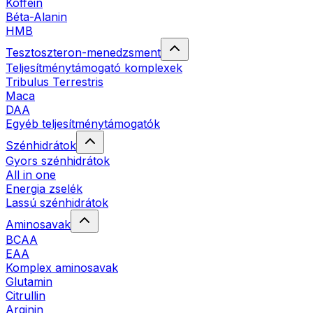
Koffein
Béta-Alanin
HMB
Tesztoszteron-menedzsment
Teljesítménytámogató komplexek
Tribulus Terrestris
Maca
DAA
Egyéb teljesítménytámogatók
Szénhidrátok
Gyors szénhidrátok
All in one
Energia zselék
Lassú szénhidrátok
Aminosavak
BCAA
EAA
Komplex aminosavak
Glutamin
Citrullin
Arginin