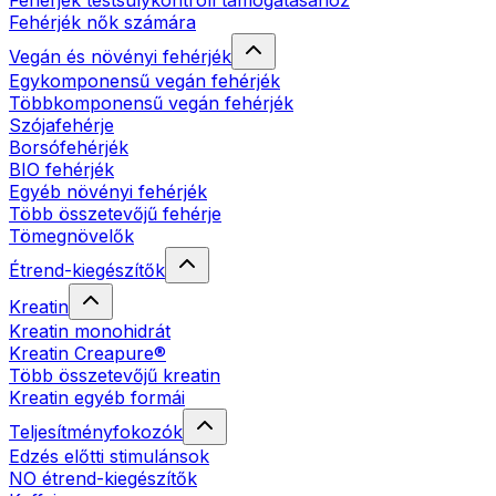
Fehérjék testsúlykontroll támogatásához
Fehérjék nők számára
Vegán és növényi fehérjék
Egykomponensű vegán fehérjék
Többkomponensű vegán fehérjék
Szójafehérje
Borsófehérjék
BIO fehérjék
Egyéb növényi fehérjék
Több összetevőjű fehérje
Tömegnövelők
Étrend-kiegészítők
Kreatin
Kreatin monohidrát
Kreatin Creapure®
Több összetevőjű kreatin
Kreatin egyéb formái
Teljesítményfokozók
Edzés előtti stimulánsok
NO étrend-kiegészítők