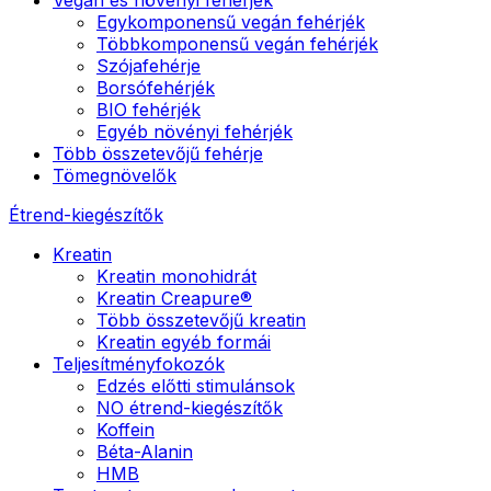
Egykomponensű vegán fehérjék
Többkomponensű vegán fehérjék
Szójafehérje
Borsófehérjék
BIO fehérjék
Egyéb növényi fehérjék
Több összetevőjű fehérje
Tömegnövelők
Étrend-kiegészítők
Kreatin
Kreatin monohidrát
Kreatin Creapure®
Több összetevőjű kreatin
Kreatin egyéb formái
Teljesítményfokozók
Edzés előtti stimulánsok
NO étrend-kiegészítők
Koffein
Béta-Alanin
HMB