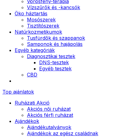
Vörösfény-terápia
Vízszűrők és -kancsók
Öko háztartás
Mosószerek
Tisztítószerek
Natúrkozmetikumok
Tusfürdők és szappanok
Samponok és hajápolás
Egyéb kategóriák
Diagnosztikai tesztek
DNS-tesztek
Egyéb tesztek
CBD
Top ajánlatok
Ruházati Akció
Akciós női ruházat
Akciós férfi ruházat
Ajándékok
Ajándékutalványok
Ajándékok az egész családnak