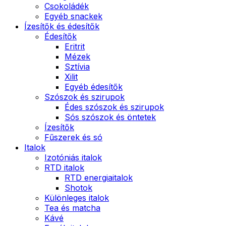
Csokoládék
Egyéb snackek
Ízesítők és édesítők
Édesítők
Eritrit
Mézek
Sztívia
Xilit
Egyéb édesítők
Szószok és szirupok
Édes szószok és szirupok
Sós szószok és öntetek
Ízesítők
Fűszerek és só
Italok
Izotóniás italok
RTD italok
RTD energiaitalok
Shotok
Különleges italok
Tea és matcha
Kávé