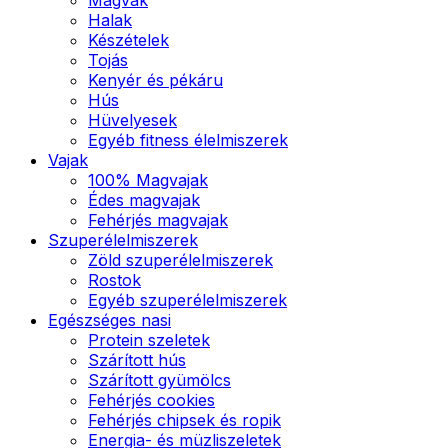
Halak
Készételek
Tojás
Kenyér és pékáru
Hús
Hüvelyesek
Egyéb fitness élelmiszerek
Vajak
100% Magvajak
Édes magvajak
Fehérjés magvajak
Szuperélelmiszerek
Zöld szuperélelmiszerek
Rostok
Egyéb szuperélelmiszerek
Egészséges nasi
Protein szeletek
Szárított hús
Szárított gyümölcs
Fehérjés cookies
Fehérjés chipsek és ropik
Energia- és müzliszeletek