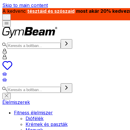
Skip to main content
A kedvenc
tésztáid és szószaid
most akár 20% kedvez
Élelmiszerek
Fitness élelmiszer
Diófélék
Krémek és paszták
Magvak