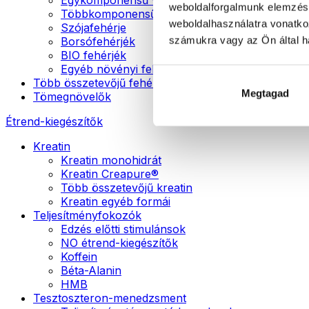
weboldalforgalmunk elemzésé
Többkomponensű vegán fehérjék
weboldalhasználatra vonatko
Szójafehérje
számukra vagy az Ön által ha
Borsófehérjék
BIO fehérjék
Egyéb növényi fehérjék
Több összetevőjű fehérje
Megtagad
Tömegnövelők
Étrend-kiegészítők
Kreatin
Kreatin monohidrát
Kreatin Creapure®
Több összetevőjű kreatin
Kreatin egyéb formái
Teljesítményfokozók
Edzés előtti stimulánsok
NO étrend-kiegészítők
Koffein
Béta-Alanin
HMB
Tesztoszteron-menedzsment