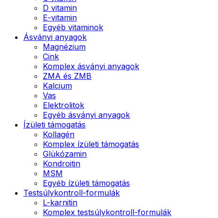
D vitamin
E-vitamin
Egyéb vitaminok
Ásványi anyagok
Magnézium
Cink
Komplex ásványi anyagok
ZMA és ZMB
Kalcium
Vas
Elektrolitok
Egyéb ásványi anyagok
Ízületi támogatás
Kollagén
Komplex ízületi támogatás
Glükózamin
Kondroitin
MSM
Egyéb ízületi támogatás
Testsúlykontroll-formulák
L-karnitin
Komplex testsúlykontroll-formulák