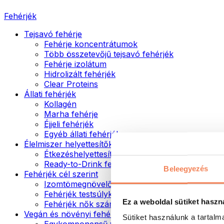
Fehérjék
Tejsavó fehérje
Fehérje koncentrátumok
Több összetevőjű tejsavó fehérjék
Fehérje izolátum
Hidrolizált fehérjék
Clear Proteins
Állati fehérjék
Kollagén
Marha fehérje
Éjjeli fehérjék
Egyéb állati fehérjék
Élelmiszer helyettesítők
Étkezéshelyettesítő porok
Ready-to-Drink fehérjeitalok
Beleegyezés
Fehérjék cél szerint
Izomtömegnövelők
Fehérjék testsúlykontroll támogatásához
Ez a weboldal sütiket haszn
Fehérjék nők számára
Vegán és növényi fehérjék
Sütiket használunk a tartal
Egykomponensű vegán fehérjék