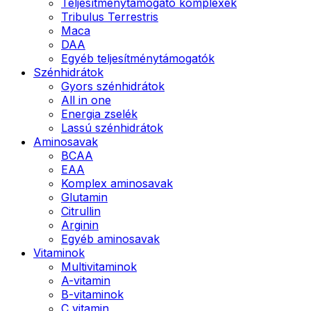
Teljesítménytámogató komplexek
Tribulus Terrestris
Maca
DAA
Egyéb teljesítménytámogatók
Szénhidrátok
Gyors szénhidrátok
All in one
Energia zselék
Lassú szénhidrátok
Aminosavak
BCAA
EAA
Komplex aminosavak
Glutamin
Citrullin
Arginin
Egyéb aminosavak
Vitaminok
Multivitaminok
A-vitamin
B-vitaminok
C vitamin