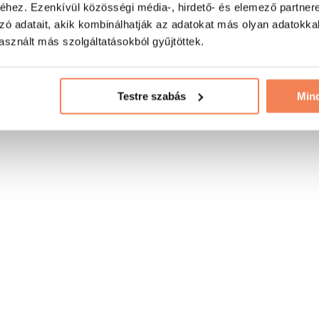
hez. Ezenkívül közösségi média-, hirdető- és elemező partner
zó adatait, akik kombinálhatják az adatokat más olyan adatokka
sznált más szolgáltatásokból gyűjtöttek.
Testre szabás
Min