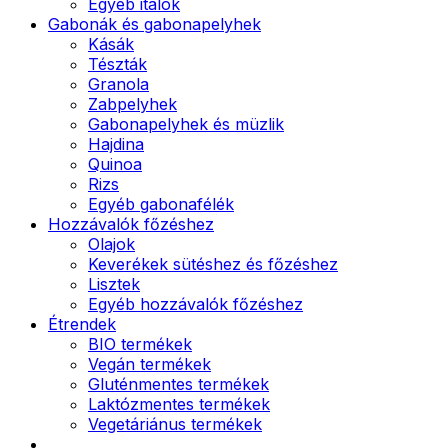
Egyéb italok
Gabonák és gabonapelyhek
Kásák
Tészták
Granola
Zabpelyhek
Gabonapelyhek és müzlik
Hajdina
Quinoa
Rizs
Egyéb gabonafélék
Hozzávalók főzéshez
Olajok
Keverékek sütéshez és főzéshez
Lisztek
Egyéb hozzávalók főzéshez
Étrendek
BIO termékek
Vegán termékek
Gluténmentes termékek
Laktózmentes termékek
Vegetáriánus termékek