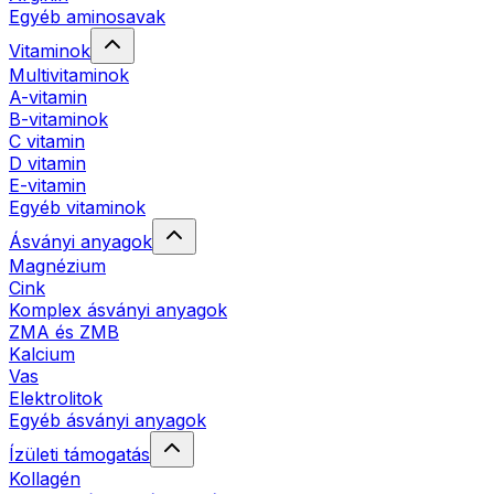
Egyéb aminosavak
Vitaminok
Multivitaminok
A-vitamin
B-vitaminok
C vitamin
D vitamin
E-vitamin
Egyéb vitaminok
Ásványi anyagok
Magnézium
Cink
Komplex ásványi anyagok
ZMA és ZMB
Kalcium
Vas
Elektrolitok
Egyéb ásványi anyagok
Ízületi támogatás
Kollagén