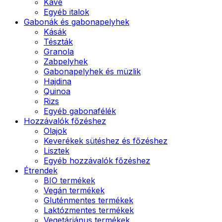
Kávé
Egyéb italok
Gabonák és gabonapelyhek
Kásák
Tészták
Granola
Zabpelyhek
Gabonapelyhek és müzlik
Hajdina
Quinoa
Rizs
Egyéb gabonafélék
Hozzávalók főzéshez
Olajok
Keverékek sütéshez és főzéshez
Lisztek
Egyéb hozzávalók főzéshez
Étrendek
BIO termékek
Vegán termékek
Gluténmentes termékek
Laktózmentes termékek
Vegetáriánus termékek