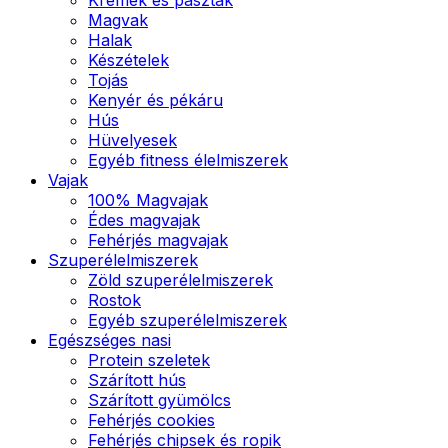
Magvak
Halak
Készételek
Tojás
Kenyér és pékáru
Hús
Hüvelyesek
Egyéb fitness élelmiszerek
Vajak
100% Magvajak
Édes magvajak
Fehérjés magvajak
Szuperélelmiszerek
Zöld szuperélelmiszerek
Rostok
Egyéb szuperélelmiszerek
Egészséges nasi
Protein szeletek
Szárított hús
Szárított gyümölcs
Fehérjés cookies
Fehérjés chipsek és ropik