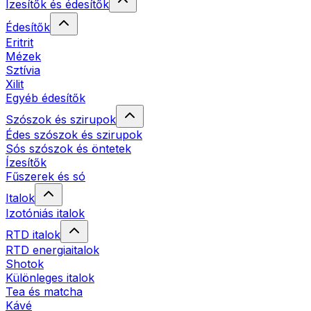
Ízesítők és édesítők
Édesítők
Eritrit
Mézek
Sztívia
Xilit
Egyéb édesítők
Szószok és szirupok
Édes szószok és szirupok
Sós szószok és öntetek
Ízesítők
Fűszerek és só
Italok
Izotóniás italok
RTD italok
RTD energiaitalok
Shotok
Különleges italok
Tea és matcha
Kávé