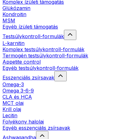
Komplex ízületi támogatás
Glükózamin
Kondroitin
MSM
Egyéb ízületi támogatás
Testsúlykontroll-formulák
L-karnitin
Komplex testsúlykontroll-formulák
Termogén testsúlykontroll-formulák
Appetite control
Egyéb testsúlykontroll-formulák
Esszenciális zsírsavak
Omega-3
Omega 3-6-9
CLA és HCA
MCT olaj
Krill olaj
Lecitin
Folyékony halolaj
Egyéb esszenciális zsírsavak
Ashwagandha