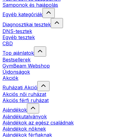
Samponok és hajápolás
Egyéb kategóriák
Diagnosztikai tesztek
DNS-tesztek
Egyéb tesztek
CBD
Top ajánlatok
Bestsellerek
GymBeam Webshop
Újdonságok
Akciók
Ruházati Akció
Akciós női ruházat
Akciós férfi ruházat
Ajándékok
Ajándékutalványok
Ajándékok az egész családnak
Ajándékok nőknek
Ajándékok férfiaknak