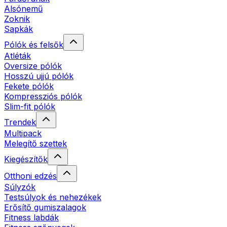
Alsónemű
Zoknik
Sapkák
Pólók és felsők
Atléták
Oversize pólók
Hosszú ujjú pólók
Fekete pólók
Kompressziós pólók
Slim-fit pólók
Trendek
Multipack
Melegítő szettek
Kiegészítők
Otthoni edzés
Súlyzók
Testsúlyok és nehezékek
Erősítő gumiszalagok
Fitness labdák