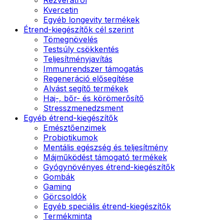
Kvercetin
Egyéb longevity termékek
Étrend-kiegészítők cél szerint
Tömegnövelés
Testsúly csökkentés
Teljesítményjavítás
Immunrendszer támogatás
Regeneráció elősegítése
Alvást segítő termékek
Haj-, bőr- és körömerősítő
Stresszmenedzsment
Egyéb étrend-kiegészítők
Emésztőenzimek
Probiotikumok
Mentális egészség és teljesítmény
Májműködést támogató termékek
Gyógynövényes étrend-kiegészítők
Gombák
Gaming
Görcsoldók
Egyéb speciális étrend-kiegészítők
Termékminta