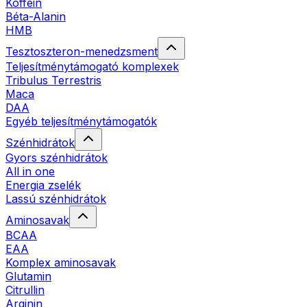
Koffein
Béta-Alanin
HMB
Tesztoszteron-menedzsment
Teljesítménytámogató komplexek
Tribulus Terrestris
Maca
DAA
Egyéb teljesítménytámogatók
Szénhidrátok
Gyors szénhidrátok
All in one
Energia zselék
Lassú szénhidrátok
Aminosavak
BCAA
EAA
Komplex aminosavak
Glutamin
Citrullin
Arginin