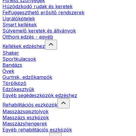
Fitness szőnyegek
Húzódzkodó rudak és keretek
Felfüggeszthető erősítő rendszerek
Ugrálókötelek
Smart kellékek
Súlyemelő keretek és állványok
Otthoni edzés - egyéb
Kellékek edzéshez
Shaker
Sportkulacsok
Bandázs
Övek
Gurtnik, edzőkampók
Törölköző
Edzőkesztyűk
Egyéb segédeszközök edzéshez
Rehabilitációs eszközök
Masszázspisztolyok
Masszázs eszközök
Masszázshengerek
Egyéb rehabilitációs eszközök