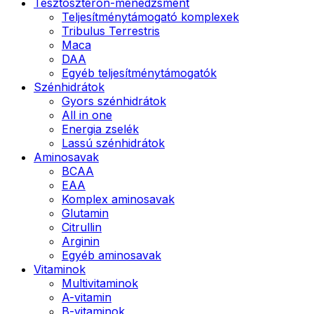
Tesztoszteron-menedzsment
Teljesítménytámogató komplexek
Tribulus Terrestris
Maca
DAA
Egyéb teljesítménytámogatók
Szénhidrátok
Gyors szénhidrátok
All in one
Energia zselék
Lassú szénhidrátok
Aminosavak
BCAA
EAA
Komplex aminosavak
Glutamin
Citrullin
Arginin
Egyéb aminosavak
Vitaminok
Multivitaminok
A-vitamin
B-vitaminok