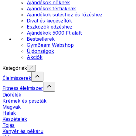
Ajándékok nőknek
Ajándékok férfiaknak
Ajándékok sütéshez és főzéshez
Divat és kiegészítők
Eszközök edzéshez
Ajándékok 5000 Ft alatt
Bestsellerek
GymBeam Webshop
Újdonságok
Akciók
Kategóriák
Élelmiszerek
Fitness élelmiszer
Diófélék
Krémek és paszták
Magvak
Halak
Készételek
Tojás
Kenyér és pékáru