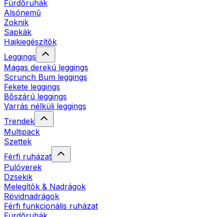
Fürdőruhák
Alsónemű
Zoknik
Sapkák
Hajkiegészítők
Leggings
Magas derekú leggings
Scrunch Bum leggings
Fekete leggings
Bőszárú leggings
Varrás nélküli leggings
Trendek
Multipack
Szettek
Férfi ruházat
Pulóverek
Dzsekik
Melegítők & Nadrágok
Rövidnadrágok
Férfi funkcionális ruházat
Fürdőruhák