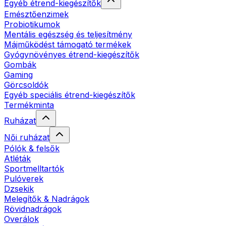
Egyéb étrend-kiegészítők
Emésztőenzimek
Probiotikumok
Mentális egészség és teljesítmény
Májműködést támogató termékek
Gyógynövényes étrend-kiegészítők
Gombák
Gaming
Görcsoldók
Egyéb speciális étrend-kiegészítők
Termékminta
Ruházat
Női ruházat
Pólók & felsők
Atléták
Sportmelltartók
Pulóverek
Dzsekik
Melegítők & Nadrágok
Rövidnadrágok
Overálok