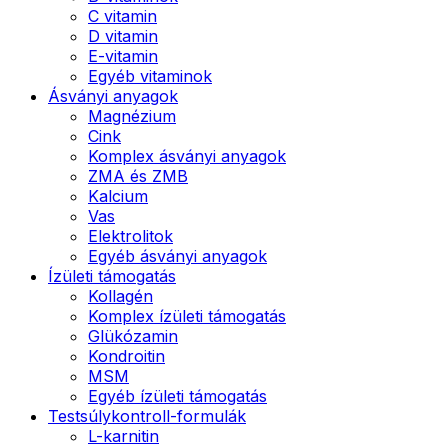
C vitamin
D vitamin
E-vitamin
Egyéb vitaminok
Ásványi anyagok
Magnézium
Cink
Komplex ásványi anyagok
ZMA és ZMB
Kalcium
Vas
Elektrolitok
Egyéb ásványi anyagok
Ízületi támogatás
Kollagén
Komplex ízületi támogatás
Glükózamin
Kondroitin
MSM
Egyéb ízületi támogatás
Testsúlykontroll-formulák
L-karnitin