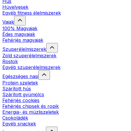
Hús
Hüvelyesek
Egyéb fitness élelmiszerek
Vajak
100% Magvajak
Édes magvajak
Fehérjés magvajak
Szuperélelmiszerek
Zöld szuperélelmiszerek
Rostok
Egyéb szuperélelmiszerek
Egészséges nasi
Protein szeletek
Szárított hús
Szárított gyümölcs
Fehérjés cookies
Fehérjés chipsek és ropik
Energia- és müzliszeletek
Csokoládék
Egyéb snackek