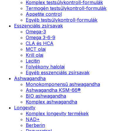
Komplex testsúlykontroll-formulák
Termogén testsúlykontroll-formulák
Appetite control
Egyéb testsúlykontroll-formulák
Esszenciális zsírsavak
Omega-3
Omega 3-6-9
CLA és HCA
MCT olaj
Krill olaj
Lecitin
Folyékony halolaj
Egyéb esszenciális zsírsavak
Ashwagandha
Monokomponensű ashwagandha
Ashwagandha KSM-66®
BIO ashwagandha
Komplex ashwagandha
Longevity
Komplex longevity termékek
NAD+
Berberin
Rezveratrol