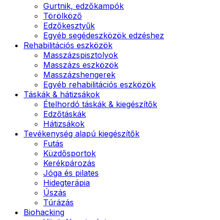
Gurtnik, edzőkampók
Törölköző
Edzőkesztyűk
Egyéb segédeszközök edzéshez
Rehabilitációs eszközök
Masszázspisztolyok
Masszázs eszközök
Masszázshengerek
Egyéb rehabilitációs eszközök
Táskák & hátizsákok
Ételhordó táskák & kiegészítők
Edzőtáskák
Hátizsákok
Tevékenység alapú kiegészítők
Futás
Küzdősportok
Kerékpározás
Jóga és pilates
Hidegterápia
Úszás
Túrázás
Biohacking