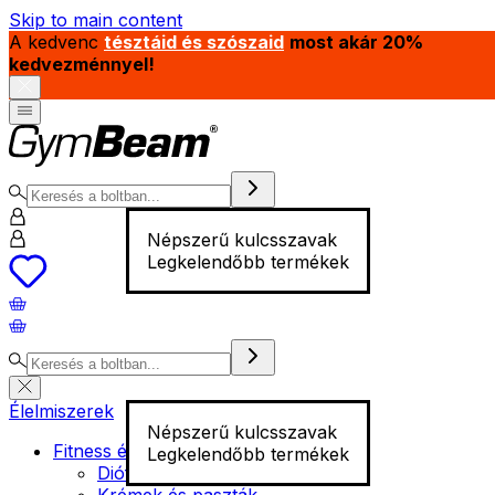
Skip to main content
A kedvenc
tésztáid és szószaid
most akár 20%
kedvezménnyel!
Népszerű kulcsszavak
Legkelendőbb termékek
Élelmiszerek
Népszerű kulcsszavak
Fitness élelmiszer
Legkelendőbb termékek
Diófélék
Krémek és paszták