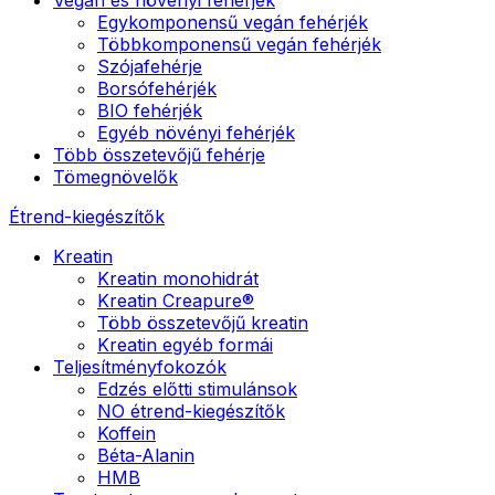
Egykomponensű vegán fehérjék
Többkomponensű vegán fehérjék
Szójafehérje
Borsófehérjék
BIO fehérjék
Egyéb növényi fehérjék
Több összetevőjű fehérje
Tömegnövelők
Étrend-kiegészítők
Kreatin
Kreatin monohidrát
Kreatin Creapure®
Több összetevőjű kreatin
Kreatin egyéb formái
Teljesítményfokozók
Edzés előtti stimulánsok
NO étrend-kiegészítők
Koffein
Béta-Alanin
HMB