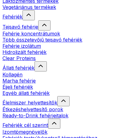
Laktózmentes termékek
Vegetáriánus termékek
Fehérjék
Tejsavó fehérje
Fehérje koncentrátumok
Több összetevőjű tejsavó fehérjék
Fehérje izolátum
Hidrolizált fehérjék
Clear Proteins
Állati fehérjék
Kollagén
Marha fehérje
Éjjeli fehérjék
Egyéb állati fehérjék
Élelmiszer helyettesítők
Étkezéshelyettesítő porok
Ready-to-Drink fehérjeitalok
Fehérjék cél szerint
Izomtömegnövelők