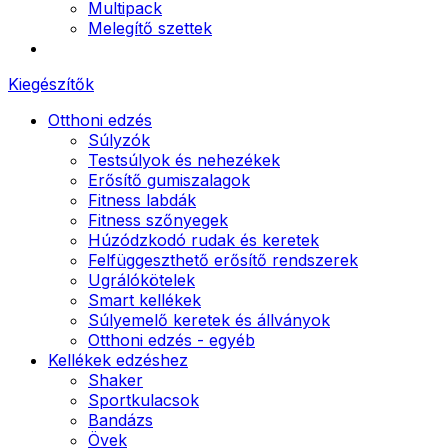
Multipack
Melegítő szettek
Kiegészítők
Otthoni edzés
Súlyzók
Testsúlyok és nehezékek
Erősítő gumiszalagok
Fitness labdák
Fitness szőnyegek
Húzódzkodó rudak és keretek
Felfüggeszthető erősítő rendszerek
Ugrálókötelek
Smart kellékek
Súlyemelő keretek és állványok
Otthoni edzés - egyéb
Kellékek edzéshez
Shaker
Sportkulacsok
Bandázs
Övek