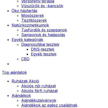
Vörösfény-terápia
Vízszűrők és -kancsók
Öko háztartás
Mosószerek
Tisztítószerek
Natúrkozmetikumok
Tusfürdők és szappanok
Samponok és hajápolás
Egyéb kategóriák
Diagnosztikai tesztek
DNS-tesztek
Egyéb tesztek
CBD
Top ajánlatok
Ruházati Akció
Akciós női ruházat
Akciós férfi ruházat
Ajándékok
Ajándékutalványok
Ajándékok az egész családnak