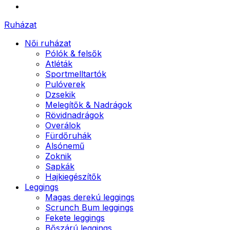
Ruházat
Női ruházat
Pólók & felsők
Atléták
Sportmelltartók
Pulóverek
Dzsekik
Melegítők & Nadrágok
Rövidnadrágok
Overálok
Fürdőruhák
Alsónemű
Zoknik
Sapkák
Hajkiegészítők
Leggings
Magas derekú leggings
Scrunch Bum leggings
Fekete leggings
Bőszárú leggings