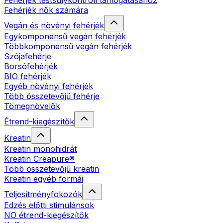
Fehérjék testsúlykontroll támogatásához
Fehérjék nők számára
Vegán és növényi fehérjék
Egykomponensű vegán fehérjék
Többkomponensű vegán fehérjék
Szójafehérje
Borsófehérjék
BIO fehérjék
Egyéb növényi fehérjék
Több összetevőjű fehérje
Tömegnövelők
Étrend-kiegészítők
Kreatin
Kreatin monohidrát
Kreatin Creapure®
Több összetevőjű kreatin
Kreatin egyéb formái
Teljesítményfokozók
Edzés előtti stimulánsok
NO étrend-kiegészítők