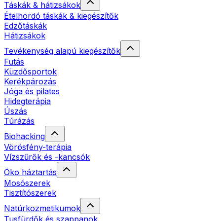
Táskák & hátizsákok
Ételhordó táskák & kiegészítők
Edzőtáskák
Hátizsákok
Tevékenység alapú kiegészítők
Futás
Küzdősportok
Kerékpározás
Jóga és pilates
Hidegterápia
Úszás
Túrázás
Biohacking
Vörösfény-terápia
Vízszűrők és -kancsók
Öko háztartás
Mosószerek
Tisztítószerek
Natúrkozmetikumok
Tusfürdők és szappanok