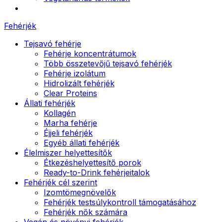
Fehérjék
Tejsavó fehérje
Fehérje koncentrátumok
Több összetevőjű tejsavó fehérjék
Fehérje izolátum
Hidrolizált fehérjék
Clear Proteins
Állati fehérjék
Kollagén
Marha fehérje
Éjjeli fehérjék
Egyéb állati fehérjék
Élelmiszer helyettesítők
Étkezéshelyettesítő porok
Ready-to-Drink fehérjeitalok
Fehérjék cél szerint
Izomtömegnövelők
Fehérjék testsúlykontroll támogatásához
Fehérjék nők számára
Vegán és növényi fehérjék