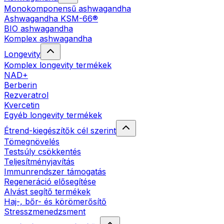
Monokomponensű ashwagandha
Ashwagandha KSM-66®
BIO ashwagandha
Komplex ashwagandha
Longevity
Komplex longevity termékek
NAD+
Berberin
Rezveratrol
Kvercetin
Egyéb longevity termékek
Étrend-kiegészítők cél szerint
Tömegnövelés
Testsúly csökkentés
Teljesítményjavítás
Immunrendszer támogatás
Regeneráció elősegítése
Alvást segítő termékek
Haj-, bőr- és körömerősítő
Stresszmenedzsment