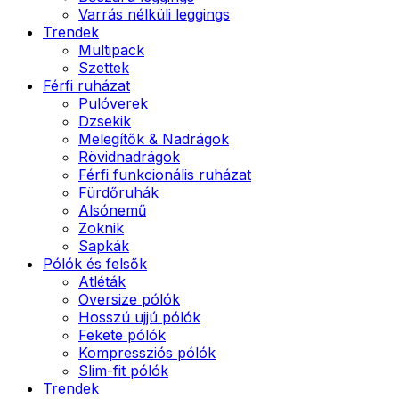
Varrás nélküli leggings
Trendek
Multipack
Szettek
Férfi ruházat
Pulóverek
Dzsekik
Melegítők & Nadrágok
Rövidnadrágok
Férfi funkcionális ruházat
Fürdőruhák
Alsónemű
Zoknik
Sapkák
Pólók és felsők
Atléták
Oversize pólók
Hosszú ujjú pólók
Fekete pólók
Kompressziós pólók
Slim-fit pólók
Trendek