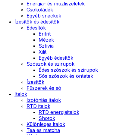
Energia- és müzliszeletek
Csokoládék
Egyéb snackek
Ízesítők és édesítők
Édesítők
Eritrit
Mézek
Sztívia
Xilit
Egyéb édesítők
Szószok és szirupok
Édes szószok és szirupok
Sós szószok és öntetek
Ízesítők
Fűszerek és só
Italok
Izotóniás italok
RTD italok
RTD energiaitalok
Shotok
Különleges italok
Tea és matcha