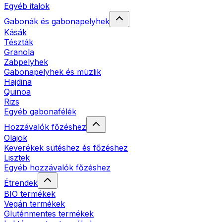
Egyéb italok
Gabonák és gabonapelyhek
Kásák
Tészták
Granola
Zabpelyhek
Gabonapelyhek és müzlik
Hajdina
Quinoa
Rizs
Egyéb gabonafélék
Hozzávalók főzéshez
Olajok
Keverékek sütéshez és főzéshez
Lisztek
Egyéb hozzávalók főzéshez
Étrendek
BIO termékek
Vegán termékek
Gluténmentes termékek