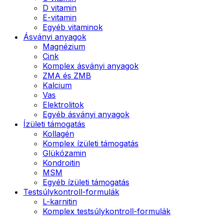
D vitamin
E-vitamin
Egyéb vitaminok
Ásványi anyagok
Magnézium
Cink
Komplex ásványi anyagok
ZMA és ZMB
Kalcium
Vas
Elektrolitok
Egyéb ásványi anyagok
Ízületi támogatás
Kollagén
Komplex ízületi támogatás
Glükózamin
Kondroitin
MSM
Egyéb ízületi támogatás
Testsúlykontroll-formulák
L-karnitin
Komplex testsúlykontroll-formulák