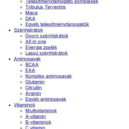
Teljesítménytámogató komplexek
Tribulus Terrestris
Maca
DAA
Egyéb teljesítménytámogatók
Szénhidrátok
Gyors szénhidrátok
All in one
Energia zselék
Lassú szénhidrátok
Aminosavak
BCAA
EAA
Komplex aminosavak
Glutamin
Citrullin
Arginin
Egyéb aminosavak
Vitaminok
Multivitaminok
A-vitamin
B-vitaminok
C vitamin