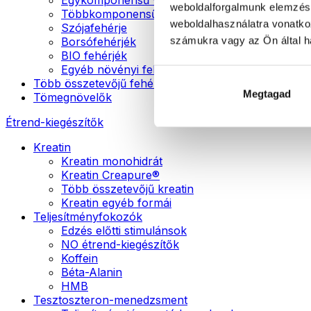
weboldalforgalmunk elemzésé
Többkomponensű vegán fehérjék
weboldalhasználatra vonatko
Szójafehérje
számukra vagy az Ön által ha
Borsófehérjék
BIO fehérjék
Egyéb növényi fehérjék
Több összetevőjű fehérje
Megtagad
Tömegnövelők
Étrend-kiegészítők
Kreatin
Kreatin monohidrát
Kreatin Creapure®
Több összetevőjű kreatin
Kreatin egyéb formái
Teljesítményfokozók
Edzés előtti stimulánsok
NO étrend-kiegészítők
Koffein
Béta-Alanin
HMB
Tesztoszteron-menedzsment