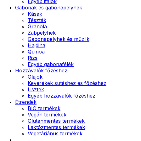
Egyéb italok
Gabonák és gabonapelyhek
Kásák
Tészták
Granola
Zabpelyhek
Gabonapelyhek és müzlik
Hajdina
Quinoa
Rizs
Egyéb gabonafélék
Hozzávalók főzéshez
Olajok
Keverékek sütéshez és főzéshez
Lisztek
Egyéb hozzávalók főzéshez
Étrendek
BIO termékek
Vegán termékek
Gluténmentes termékek
Laktózmentes termékek
Vegetáriánus termékek