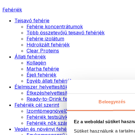
Fehérjék
Tejsavó fehérje
Fehérje koncentrátumok
Több összetevőjű tejsavó fehérjék
Fehérje izolátum
Hidrolizált fehérjék
Clear Proteins
Állati fehérjék
Kollagén
Marha fehérje
Éjjeli fehérjék
Egyéb állati fehérjék
Élelmiszer helyettesítők
Étkezéshelyettesítő porok
Ready-to-Drink fehérjeitalok
Beleegyezés
Fehérjék cél szerint
Izomtömegnövelők
Fehérjék testsúlykontroll támogatásához
Ez a weboldal sütiket haszn
Fehérjék nők számára
Vegán és növényi fehérjék
Sütiket használunk a tartal
Egykomponensű vegán fehérjék