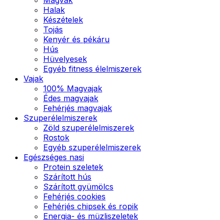
Halak
Készételek
Tojás
Kenyér és pékáru
Hús
Hüvelyesek
Egyéb fitness élelmiszerek
Vajak
100% Magvajak
Édes magvajak
Fehérjés magvajak
Szuperélelmiszerek
Zöld szuperélelmiszerek
Rostok
Egyéb szuperélelmiszerek
Egészséges nasi
Protein szeletek
Szárított hús
Szárított gyümölcs
Fehérjés cookies
Fehérjés chipsek és ropik
Energia- és müzliszeletek