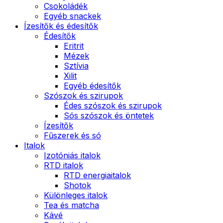
Csokoládék
Egyéb snackek
Ízesítők és édesítők
Édesítők
Eritrit
Mézek
Sztívia
Xilit
Egyéb édesítők
Szószok és szirupok
Édes szószok és szirupok
Sós szószok és öntetek
Ízesítők
Fűszerek és só
Italok
Izotóniás italok
RTD italok
RTD energiaitalok
Shotok
Különleges italok
Tea és matcha
Kávé