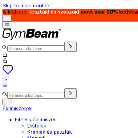
Skip to main content
A kedvenc
tésztáid és szószaid
most akár 20% kedvez
Élelmiszerek
Fitness élelmiszer
Diófélék
Krémek és paszták
Magvak