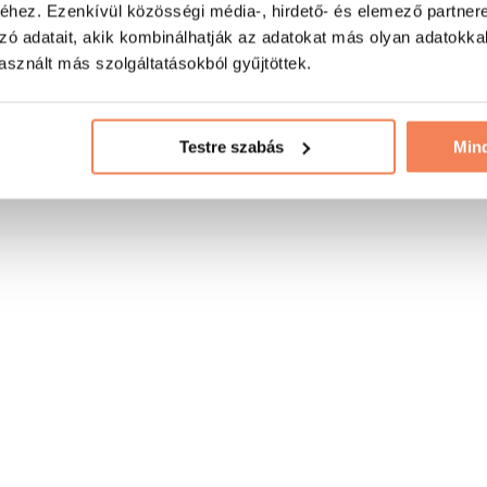
hez. Ezenkívül közösségi média-, hirdető- és elemező partner
zó adatait, akik kombinálhatják az adatokat más olyan adatokka
sznált más szolgáltatásokból gyűjtöttek.
Testre szabás
Min