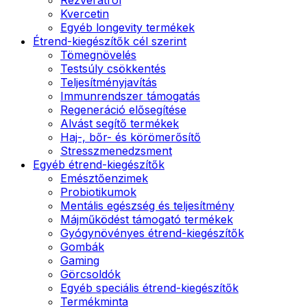
Kvercetin
Egyéb longevity termékek
Étrend-kiegészítők cél szerint
Tömegnövelés
Testsúly csökkentés
Teljesítményjavítás
Immunrendszer támogatás
Regeneráció elősegítése
Alvást segítő termékek
Haj-, bőr- és körömerősítő
Stresszmenedzsment
Egyéb étrend-kiegészítők
Emésztőenzimek
Probiotikumok
Mentális egészség és teljesítmény
Májműködést támogató termékek
Gyógynövényes étrend-kiegészítők
Gombák
Gaming
Görcsoldók
Egyéb speciális étrend-kiegészítők
Termékminta