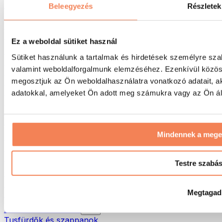
Táskák & hátizsákok
Beleegyezés
Részletek
Ételhordó táskák & kiegészítők
Edzőtáskák
Hátizsákok
Ez a weboldal sütiket használ
Tevékenység alapú kiegészítők
Sütiket használunk a tartalmak és hirdetések személyre sza
Futás
valamint weboldalforgalmunk elemzéséhez. Ezenkívül közöss
Küzdősportok
megosztjuk az Ön weboldalhasználatra vonatkozó adatait, a
Kerékpározás
Jóga és pilates
adatokkal, amelyeket Ön adott meg számukra vagy az Ön álta
Hidegterápia
Úszás
Túrázás
Mindennek a meg
Biohacking
Vörösfény-terápia
Vízszűrők és -kancsók
Testre szabá
Öko háztartás
Mosószerek
Megtagad
Tisztítószerek
Natúrkozmetikumok
Tusfürdők és szappanok