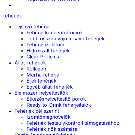
Fehérjék
Tejsavó fehérje
Fehérje koncentrátumok
Több összetevőjű tejsavó fehérjék
Fehérje izolátum
Hidrolizált fehérjék
Clear Proteins
Állati fehérjék
Kollagén
Marha fehérje
Éjjeli fehérjék
Egyéb állati fehérjék
Élelmiszer helyettesítők
Étkezéshelyettesítő porok
Ready-to-Drink fehérjeitalok
Fehérjék cél szerint
Izomtömegnövelők
Fehérjék testsúlykontroll támogatásához
Fehérjék nők számára
Vegán és növényi fehérjék