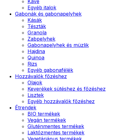
Kávé
Egyéb italok
Gabonák és gabonapelyhek
Kásák
Tészták
Granola
Zabpelyhek
Gabonapelyhek és müzlik
Hajdina
Quinoa
Rizs
Egyéb gabonafélék
Hozzávalók főzéshez
Olajok
Keverékek sütéshez és főzéshez
Lisztek
Egyéb hozzávalók főzéshez
Étrendek
BIO termékek
Vegán termékek
Gluténmentes termékek
Laktózmentes termékek
Vegetáriánus termékek