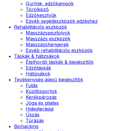
Gurtnik, edzőkampók
Törölköző
Edzőkesztyűk
Egyéb segédeszközök edzéshez
Rehabilitációs eszközök
Masszázspisztolyok
Masszázs eszközök
Masszázshengerek
Egyéb rehabilitációs eszközök
Táskák & hátizsákok
Ételhordó táskák & kiegészítők
Edzőtáskák
Hátizsákok
Tevékenység alapú kiegészítők
Futás
Küzdősportok
Kerékpározás
Jóga és pilates
Hidegterápia
Úszás
Túrázás
Biohacking