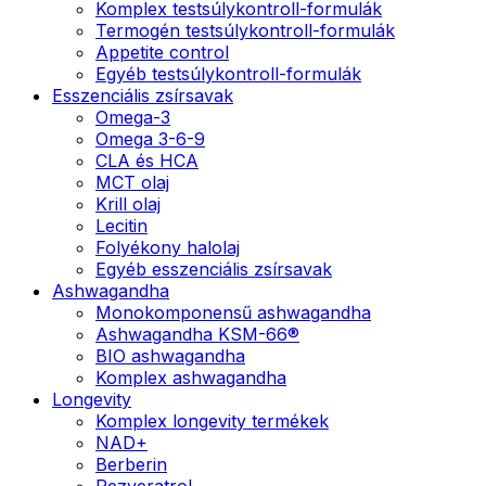
Komplex testsúlykontroll-formulák
Termogén testsúlykontroll-formulák
Appetite control
Egyéb testsúlykontroll-formulák
Esszenciális zsírsavak
Omega-3
Omega 3-6-9
CLA és HCA
MCT olaj
Krill olaj
Lecitin
Folyékony halolaj
Egyéb esszenciális zsírsavak
Ashwagandha
Monokomponensű ashwagandha
Ashwagandha KSM-66®
BIO ashwagandha
Komplex ashwagandha
Longevity
Komplex longevity termékek
NAD+
Berberin
Rezveratrol