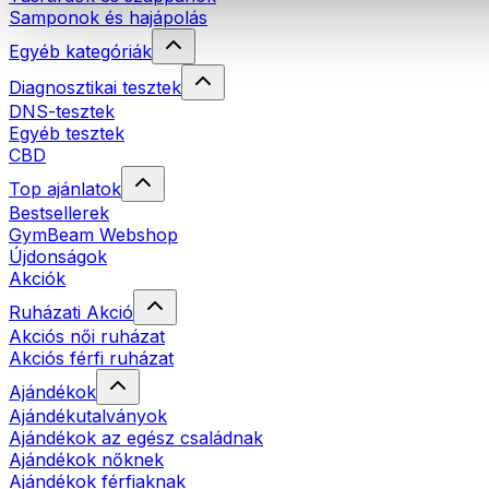
Samponok és hajápolás
Egyéb kategóriák
Diagnosztikai tesztek
DNS-tesztek
Egyéb tesztek
CBD
Top ajánlatok
Bestsellerek
GymBeam Webshop
Újdonságok
Akciók
Ruházati Akció
Akciós női ruházat
Akciós férfi ruházat
Ajándékok
Ajándékutalványok
Ajándékok az egész családnak
Ajándékok nőknek
Ajándékok férfiaknak