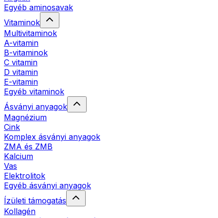
Egyéb aminosavak
Vitaminok
Multivitaminok
A-vitamin
B-vitaminok
C vitamin
D vitamin
E-vitamin
Egyéb vitaminok
Ásványi anyagok
Magnézium
Cink
Komplex ásványi anyagok
ZMA és ZMB
Kalcium
Vas
Elektrolitok
Egyéb ásványi anyagok
Ízületi támogatás
Kollagén