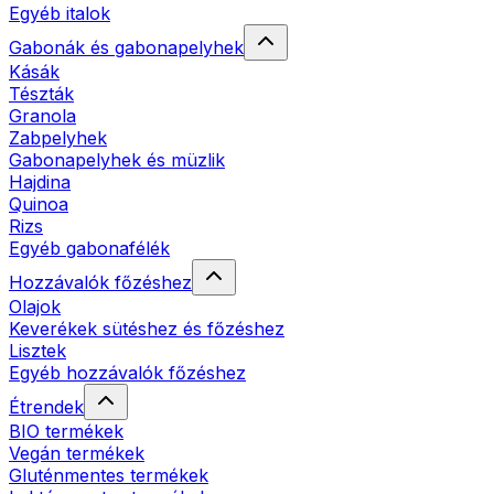
Egyéb italok
Gabonák és gabonapelyhek
Kásák
Tészták
Granola
Zabpelyhek
Gabonapelyhek és müzlik
Hajdina
Quinoa
Rizs
Egyéb gabonafélék
Hozzávalók főzéshez
Olajok
Keverékek sütéshez és főzéshez
Lisztek
Egyéb hozzávalók főzéshez
Étrendek
BIO termékek
Vegán termékek
Gluténmentes termékek