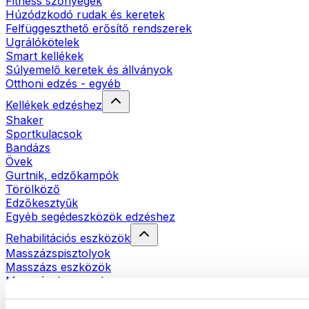
Fitness szőnyegek
Húzódzkodó rudak és keretek
Felfüggeszthető erősítő rendszerek
Ugrálókötelek
Smart kellékek
Súlyemelő keretek és állványok
Otthoni edzés - egyéb
Kellékek edzéshez
Shaker
Sportkulacsok
Bandázs
Övek
Gurtnik, edzőkampók
Törölköző
Edzőkesztyűk
Egyéb segédeszközök edzéshez
Rehabilitációs eszközök
Masszázspisztolyok
Masszázs eszközök
Masszázshengerek
Egyéb rehabilitációs eszközök