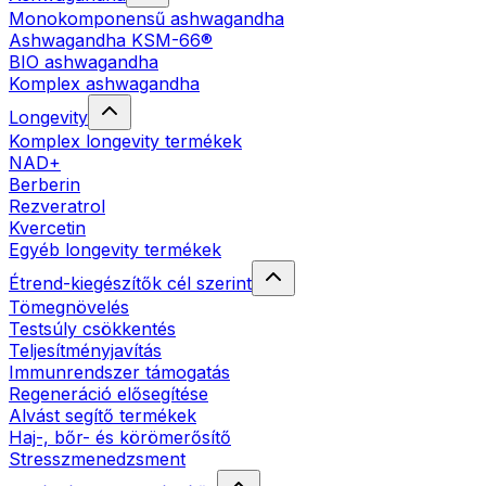
Monokomponensű ashwagandha
Ashwagandha KSM-66®
BIO ashwagandha
Komplex ashwagandha
Longevity
Komplex longevity termékek
NAD+
Berberin
Rezveratrol
Kvercetin
Egyéb longevity termékek
Étrend-kiegészítők cél szerint
Tömegnövelés
Testsúly csökkentés
Teljesítményjavítás
Immunrendszer támogatás
Regeneráció elősegítése
Alvást segítő termékek
Haj-, bőr- és körömerősítő
Stresszmenedzsment