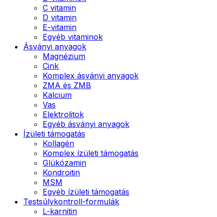
C vitamin
D vitamin
E-vitamin
Egyéb vitaminok
Ásványi anyagok
Magnézium
Cink
Komplex ásványi anyagok
ZMA és ZMB
Kalcium
Vas
Elektrolitok
Egyéb ásványi anyagok
Ízületi támogatás
Kollagén
Komplex ízületi támogatás
Glükózamin
Kondroitin
MSM
Egyéb ízületi támogatás
Testsúlykontroll-formulák
L-karnitin