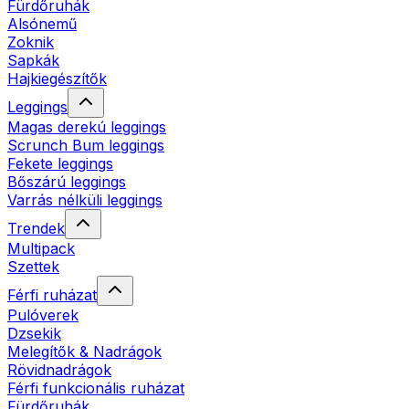
Fürdőruhák
Alsónemű
Zoknik
Sapkák
Hajkiegészítők
Leggings
Magas derekú leggings
Scrunch Bum leggings
Fekete leggings
Bőszárú leggings
Varrás nélküli leggings
Trendek
Multipack
Szettek
Férfi ruházat
Pulóverek
Dzsekik
Melegítők & Nadrágok
Rövidnadrágok
Férfi funkcionális ruházat
Fürdőruhák