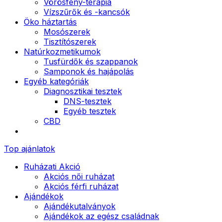
Vörösfény-terápia
Vízszűrők és -kancsók
Öko háztartás
Mosószerek
Tisztítószerek
Natúrkozmetikumok
Tusfürdők és szappanok
Samponok és hajápolás
Egyéb kategóriák
Diagnosztikai tesztek
DNS-tesztek
Egyéb tesztek
CBD
Top ajánlatok
Ruházati Akció
Akciós női ruházat
Akciós férfi ruházat
Ajándékok
Ajándékutalványok
Ajándékok az egész családnak