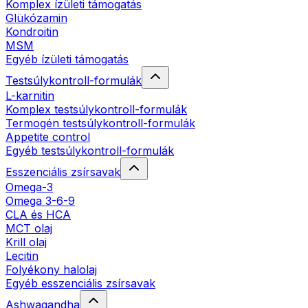
Komplex ízületi támogatás
Glükózamin
Kondroitin
MSM
Egyéb ízületi támogatás
Testsúlykontroll-formulák
L-karnitin
Komplex testsúlykontroll-formulák
Termogén testsúlykontroll-formulák
Appetite control
Egyéb testsúlykontroll-formulák
Esszenciális zsírsavak
Omega-3
Omega 3-6-9
CLA és HCA
MCT olaj
Krill olaj
Lecitin
Folyékony halolaj
Egyéb esszenciális zsírsavak
Ashwagandha