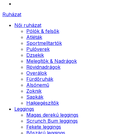
Ruházat
Női ruházat
Pólók & felsők
Atléták
Sportmelltartók
Pulóverek
Dzsekik
Melegítők & Nadrágok
Rövidnadrágok
Overálok
Fürdőruhák
Alsónemű
Zoknik
Sapkák
Hajkiegészítők
Leggings
Magas derekú leggings
Scrunch Bum leggings
Fekete leggings
Bőszárú leggings