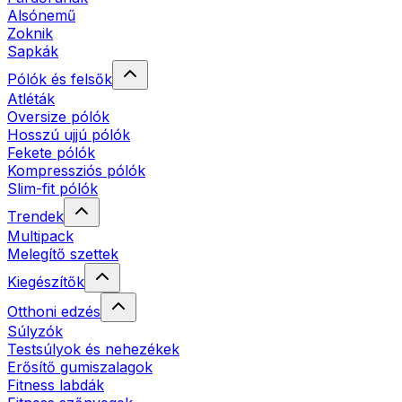
Alsónemű
Zoknik
Sapkák
Pólók és felsők
Atléták
Oversize pólók
Hosszú ujjú pólók
Fekete pólók
Kompressziós pólók
Slim-fit pólók
Trendek
Multipack
Melegítő szettek
Kiegészítők
Otthoni edzés
Súlyzók
Testsúlyok és nehezékek
Erősítő gumiszalagok
Fitness labdák