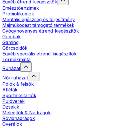
Egyéb étrend-kiegészítők
Emésztőenzimek
Probiotikumok
Mentális egészség és teljesítmény
Májműködést támogató termékek
Gyógynövényes étrend-kiegészítők
Gombák
Gaming
Görcsoldók
Egyéb speciális étrend-kiegészítők
Termékminta
Ruházat
Női ruházat
Pólók & felsők
Atléták
Sportmelltartók
Pulóverek
Dzsekik
Melegítők & Nadrágok
Rövidnadrágok
Overálok