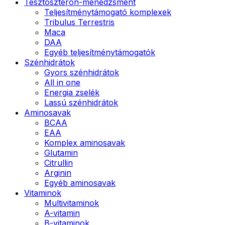
Tesztoszteron-menedzsment
Teljesítménytámogató komplexek
Tribulus Terrestris
Maca
DAA
Egyéb teljesítménytámogatók
Szénhidrátok
Gyors szénhidrátok
All in one
Energia zselék
Lassú szénhidrátok
Aminosavak
BCAA
EAA
Komplex aminosavak
Glutamin
Citrullin
Arginin
Egyéb aminosavak
Vitaminok
Multivitaminok
A-vitamin
B-vitaminok