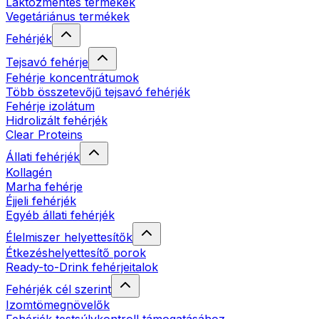
Laktózmentes termékek
Vegetáriánus termékek
Fehérjék
Tejsavó fehérje
Fehérje koncentrátumok
Több összetevőjű tejsavó fehérjék
Fehérje izolátum
Hidrolizált fehérjék
Clear Proteins
Állati fehérjék
Kollagén
Marha fehérje
Éjjeli fehérjék
Egyéb állati fehérjék
Élelmiszer helyettesítők
Étkezéshelyettesítő porok
Ready-to-Drink fehérjeitalok
Fehérjék cél szerint
Izomtömegnövelők