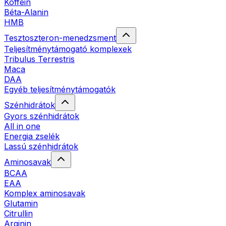
Koffein
Béta-Alanin
HMB
Tesztoszteron-menedzsment
Teljesítménytámogató komplexek
Tribulus Terrestris
Maca
DAA
Egyéb teljesítménytámogatók
Szénhidrátok
Gyors szénhidrátok
All in one
Energia zselék
Lassú szénhidrátok
Aminosavak
BCAA
EAA
Komplex aminosavak
Glutamin
Citrullin
Arginin