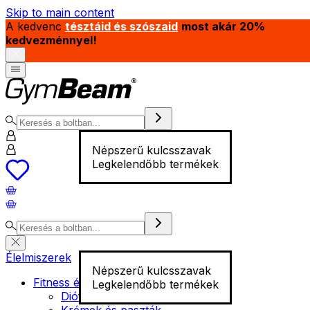
Skip to main content
A kedvenc
tésztáid és szószaid
most akár 20%
kedvezménnyel!
Népszerű kulcsszavak
Legkelendőbb termékek
Élelmiszerek
Népszerű kulcsszavak
Fitness élelmiszer
Legkelendőbb termékek
Diófélék
Krémek és paszták