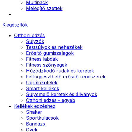
Multipack
Melegítő szettek
Kiegészítők
Otthoni edzés
Súlyzók
Testsúlyok és nehezékek
Erősítő gumiszalagok
Fitness labdák
Fitness szőnyegek
Húzódzkodó rudak és keretek
Felfüggeszthető erősítő rendszerek
Ugrálókötelek
Smart kellékek
Súlyemelő keretek és állványok
Otthoni edzés - egyéb
Kellékek edzéshez
Shaker
Sportkulacsok
Bandázs
Övek