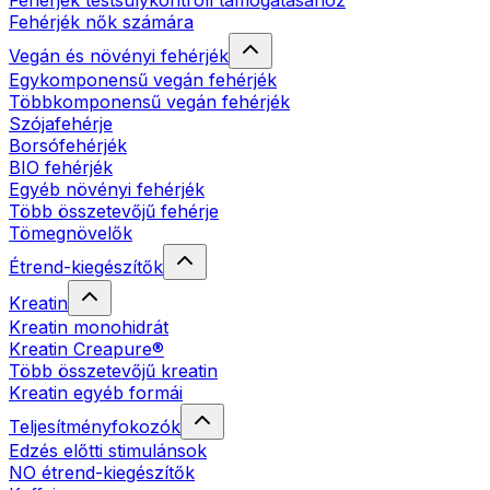
Fehérjék testsúlykontroll támogatásához
Fehérjék nők számára
Vegán és növényi fehérjék
Egykomponensű vegán fehérjék
Többkomponensű vegán fehérjék
Szójafehérje
Borsófehérjék
BIO fehérjék
Egyéb növényi fehérjék
Több összetevőjű fehérje
Tömegnövelők
Étrend-kiegészítők
Kreatin
Kreatin monohidrát
Kreatin Creapure®
Több összetevőjű kreatin
Kreatin egyéb formái
Teljesítményfokozók
Edzés előtti stimulánsok
NO étrend-kiegészítők