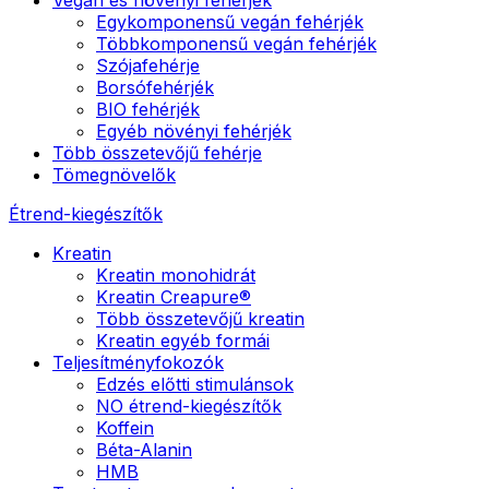
Egykomponensű vegán fehérjék
Többkomponensű vegán fehérjék
Szójafehérje
Borsófehérjék
BIO fehérjék
Egyéb növényi fehérjék
Több összetevőjű fehérje
Tömegnövelők
Étrend-kiegészítők
Kreatin
Kreatin monohidrát
Kreatin Creapure®
Több összetevőjű kreatin
Kreatin egyéb formái
Teljesítményfokozók
Edzés előtti stimulánsok
NO étrend-kiegészítők
Koffein
Béta-Alanin
HMB