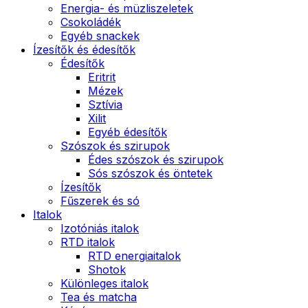
Energia- és müzliszeletek
Csokoládék
Egyéb snackek
Ízesítők és édesítők
Édesítők
Eritrit
Mézek
Sztívia
Xilit
Egyéb édesítők
Szószok és szirupok
Édes szószok és szirupok
Sós szószok és öntetek
Ízesítők
Fűszerek és só
Italok
Izotóniás italok
RTD italok
RTD energiaitalok
Shotok
Különleges italok
Tea és matcha