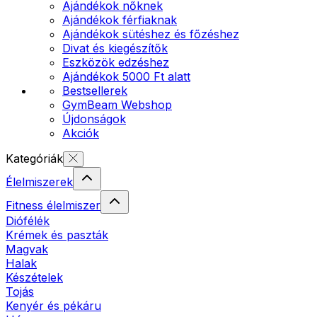
Ajándékok nőknek
Ajándékok férfiaknak
Ajándékok sütéshez és főzéshez
Divat és kiegészítők
Eszközök edzéshez
Ajándékok 5000 Ft alatt
Bestsellerek
GymBeam Webshop
Újdonságok
Akciók
Kategóriák
Élelmiszerek
Fitness élelmiszer
Diófélék
Krémek és paszták
Magvak
Halak
Készételek
Tojás
Kenyér és pékáru