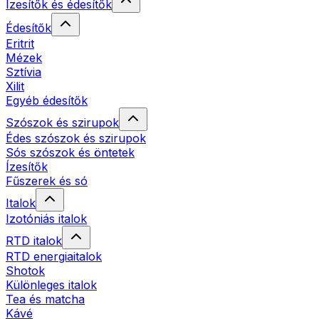
Ízesítők és édesítők
Édesítők
Eritrit
Mézek
Sztívia
Xilit
Egyéb édesítők
Szószok és szirupok
Édes szószok és szirupok
Sós szószok és öntetek
Ízesítők
Fűszerek és só
Italok
Izotóniás italok
RTD italok
RTD energiaitalok
Shotok
Különleges italok
Tea és matcha
Kávé