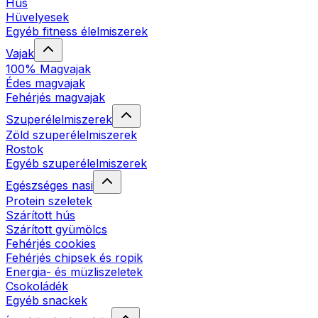
Hús
Hüvelyesek
Egyéb fitness élelmiszerek
Vajak
100% Magvajak
Édes magvajak
Fehérjés magvajak
Szuperélelmiszerek
Zöld szuperélelmiszerek
Rostok
Egyéb szuperélelmiszerek
Egészséges nasi
Protein szeletek
Szárított hús
Szárított gyümölcs
Fehérjés cookies
Fehérjés chipsek és ropik
Energia- és müzliszeletek
Csokoládék
Egyéb snackek