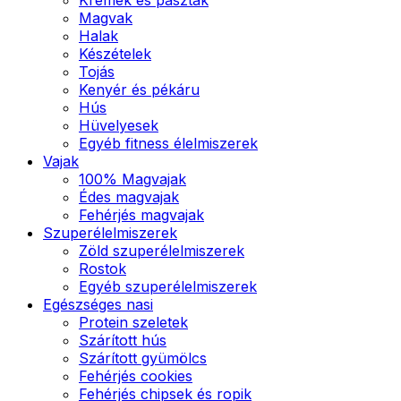
Magvak
Halak
Készételek
Tojás
Kenyér és pékáru
Hús
Hüvelyesek
Egyéb fitness élelmiszerek
Vajak
100% Magvajak
Édes magvajak
Fehérjés magvajak
Szuperélelmiszerek
Zöld szuperélelmiszerek
Rostok
Egyéb szuperélelmiszerek
Egészséges nasi
Protein szeletek
Szárított hús
Szárított gyümölcs
Fehérjés cookies
Fehérjés chipsek és ropik