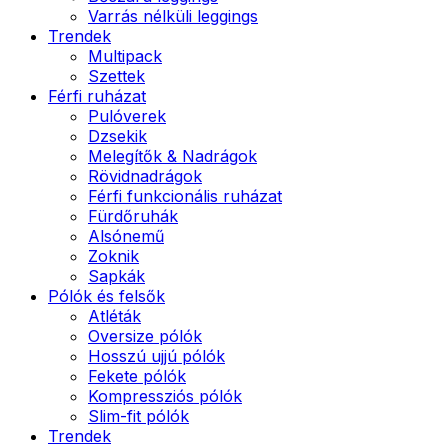
Varrás nélküli leggings
Trendek
Multipack
Szettek
Férfi ruházat
Pulóverek
Dzsekik
Melegítők & Nadrágok
Rövidnadrágok
Férfi funkcionális ruházat
Fürdőruhák
Alsónemű
Zoknik
Sapkák
Pólók és felsők
Atléták
Oversize pólók
Hosszú ujjú pólók
Fekete pólók
Kompressziós pólók
Slim-fit pólók
Trendek