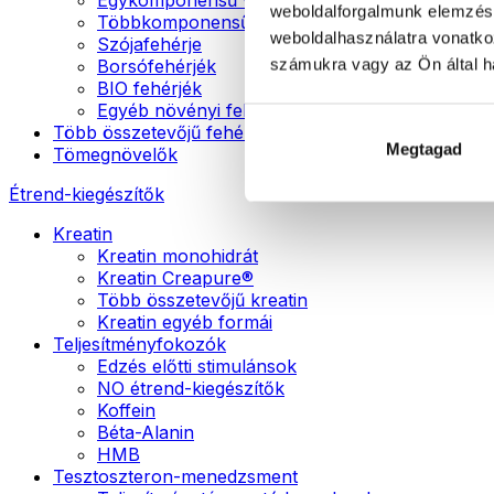
weboldalforgalmunk elemzésé
Többkomponensű vegán fehérjék
weboldalhasználatra vonatko
Szójafehérje
számukra vagy az Ön által ha
Borsófehérjék
BIO fehérjék
Egyéb növényi fehérjék
Több összetevőjű fehérje
Megtagad
Tömegnövelők
Étrend-kiegészítők
Kreatin
Kreatin monohidrát
Kreatin Creapure®
Több összetevőjű kreatin
Kreatin egyéb formái
Teljesítményfokozók
Edzés előtti stimulánsok
NO étrend-kiegészítők
Koffein
Béta-Alanin
HMB
Tesztoszteron-menedzsment