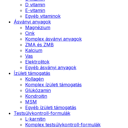
D vitamin
E-vitamin
Egyéb vitaminok
Ásványi anyagok
Magnézium
Cink
Komplex ásványi anyagok
ZMA és ZMB
Kalcium
Vas
Elektrolitok
Egyéb ásványi anyagok
Ízületi támogatás
Kollagén
Komplex ízületi támogatás
Glükózamin
Kondroitin
MSM
Egyéb ízületi támogatás
Testsúlykontroll-formulák
L-karnitin
Komplex testsúlykontroll-formulák