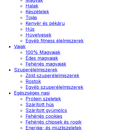
Halak
Készételek
Tojás
Kenyér és pékáru
Hús
Hüvelyesek
Egyéb fitness élelmiszerek
Vajak
100% Magvajak
Édes magvajak
Fehérjés magvajak
Szuperélelmiszerek
Zöld szuperélelmiszerek
Rostok
Egyéb szuperélelmiszerek
Egészséges nasi
Protein szeletek
Szárított hús
Szárított gyümölcs
Fehérjés cookies
Fehérjés chipsek és ropik
Energia- és müzliszeletek