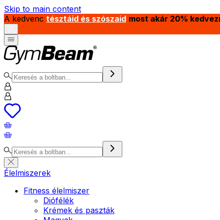
Skip to main content
A kedvenc
tésztáid és szószaid
most akár 20% kedvez
Élelmiszerek
Fitness élelmiszer
Diófélék
Krémek és paszták
Magvak