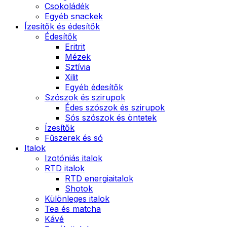
Csokoládék
Egyéb snackek
Ízesítők és édesítők
Édesítők
Eritrit
Mézek
Sztívia
Xilit
Egyéb édesítők
Szószok és szirupok
Édes szószok és szirupok
Sós szószok és öntetek
Ízesítők
Fűszerek és só
Italok
Izotóniás italok
RTD italok
RTD energiaitalok
Shotok
Különleges italok
Tea és matcha
Kávé