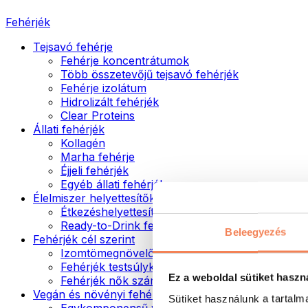
Fehérjék
Tejsavó fehérje
Fehérje koncentrátumok
Több összetevőjű tejsavó fehérjék
Fehérje izolátum
Hidrolizált fehérjék
Clear Proteins
Állati fehérjék
Kollagén
Marha fehérje
Éjjeli fehérjék
Egyéb állati fehérjék
Élelmiszer helyettesítők
Étkezéshelyettesítő porok
Ready-to-Drink fehérjeitalok
Beleegyezés
Fehérjék cél szerint
Izomtömegnövelők
Fehérjék testsúlykontroll támogatásához
Ez a weboldal sütiket haszn
Fehérjék nők számára
Vegán és növényi fehérjék
Sütiket használunk a tartal
Egykomponensű vegán fehérjék