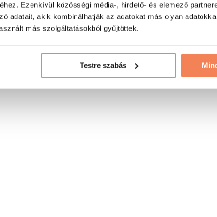
hez. Ezenkívül közösségi média-, hirdető- és elemező partner
zó adatait, akik kombinálhatják az adatokat más olyan adatokka
sznált más szolgáltatásokból gyűjtöttek.
Testre szabás
Min