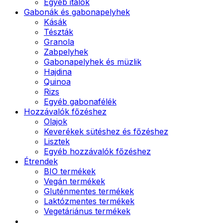
Egyéb italok
Gabonák és gabonapelyhek
Kásák
Tészták
Granola
Zabpelyhek
Gabonapelyhek és müzlik
Hajdina
Quinoa
Rizs
Egyéb gabonafélék
Hozzávalók főzéshez
Olajok
Keverékek sütéshez és főzéshez
Lisztek
Egyéb hozzávalók főzéshez
Étrendek
BIO termékek
Vegán termékek
Gluténmentes termékek
Laktózmentes termékek
Vegetáriánus termékek