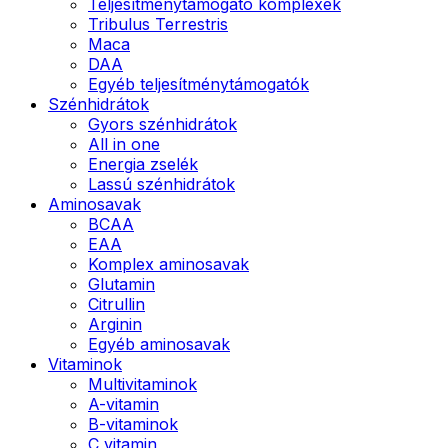
Teljesítménytámogató komplexek
Tribulus Terrestris
Maca
DAA
Egyéb teljesítménytámogatók
Szénhidrátok
Gyors szénhidrátok
All in one
Energia zselék
Lassú szénhidrátok
Aminosavak
BCAA
EAA
Komplex aminosavak
Glutamin
Citrullin
Arginin
Egyéb aminosavak
Vitaminok
Multivitaminok
A-vitamin
B-vitaminok
C vitamin