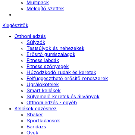
Multipack
Melegítő szettek
Kiegészítők
Otthoni edzés
Súlyzók
Testsúlyok és nehezékek
Erősítő gumiszalagok
Fitness labdák
Fitness szőnyegek
Húzódzkodó rudak és keretek
Felfüggeszthető erősítő rendszerek
Ugrálókötelek
Smart kellékek
Súlyemelő keretek és állványok
Otthoni edzés - egyéb
Kellékek edzéshez
Shaker
Sportkulacsok
Bandázs
Övek