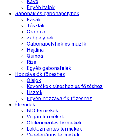
Kávé
Egyéb italok
Gabonák és gabonapelyhek
Kásák
Tészták
Granola
Zabpelyhek
Gabonapelyhek és müzlik
Hajdina
Quinoa
Rizs
Egyéb gabonafélék
Hozzávalók főzéshez
Olajok
Keverékek sütéshez és főzéshez
Lisztek
Egyéb hozzávalók főzéshez
Étrendek
BIO termékek
Vegán termékek
Gluténmentes termékek
Laktózmentes termékek
Vegetáriánus termékek