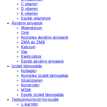
C vitamin
D vitamin
E-vitamin
Egyéb vitaminok
Ásványi anyagok
Magnézium
Cink
Komplex ásványi anyagok
ZMA és ZMB
Kalcium
Vas
Elektrolitok
Egyéb ásványi anyagok
Ízületi támogatás
Kollagén
Komplex ízületi támogatás
Glükózamin
Kondroitin
MSM
Egyéb ízületi támogatás
Testsúlykontroll-formulák
L-karnitin