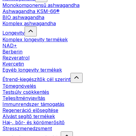
Monokomponensű ashwagandha
Ashwagandha KSM-66®
BIO ashwagandha
Komplex ashwagandha
Longevity
Komplex longevity termékek
NAD+
Berberin
Rezveratrol
Kvercetin
Egyéb longevity termékek
Étrend-kiegészítők cél szerint
Tömegnövelés
Testsúly csökkentés
Teljesítményjavítás
Immunrendszer támogatás
Regeneráció elősegítése
Alvást segítő termékek
Haj-, bőr- és körömerősítő
Stresszmenedzsment