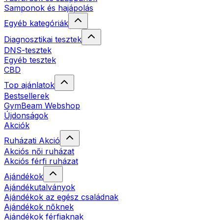
Samponok és hajápolás
Egyéb kategóriák
Diagnosztikai tesztek
DNS-tesztek
Egyéb tesztek
CBD
Top ajánlatok
Bestsellerek
GymBeam Webshop
Újdonságok
Akciók
Ruházati Akció
Akciós női ruházat
Akciós férfi ruházat
Ajándékok
Ajándékutalványok
Ajándékok az egész családnak
Ajándékok nőknek
Ajándékok férfiaknak