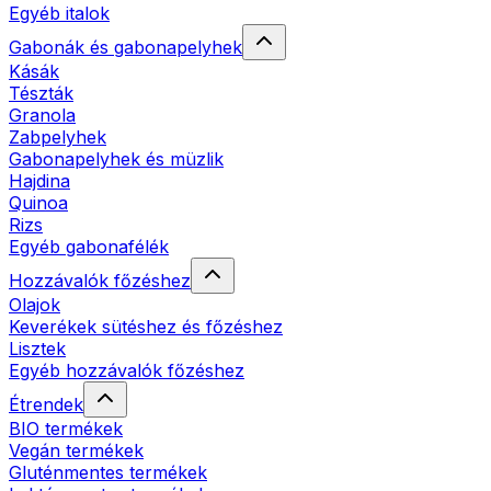
Egyéb italok
Gabonák és gabonapelyhek
Kásák
Tészták
Granola
Zabpelyhek
Gabonapelyhek és müzlik
Hajdina
Quinoa
Rizs
Egyéb gabonafélék
Hozzávalók főzéshez
Olajok
Keverékek sütéshez és főzéshez
Lisztek
Egyéb hozzávalók főzéshez
Étrendek
BIO termékek
Vegán termékek
Gluténmentes termékek