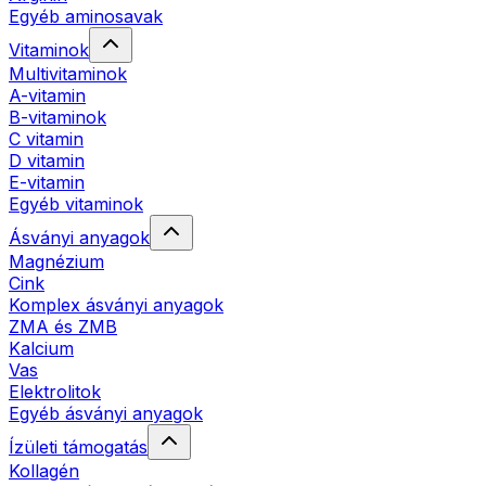
Egyéb aminosavak
Vitaminok
Multivitaminok
A-vitamin
B-vitaminok
C vitamin
D vitamin
E-vitamin
Egyéb vitaminok
Ásványi anyagok
Magnézium
Cink
Komplex ásványi anyagok
ZMA és ZMB
Kalcium
Vas
Elektrolitok
Egyéb ásványi anyagok
Ízületi támogatás
Kollagén