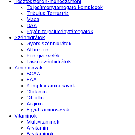
Tesztoszteron-menedzsment
Teljesítménytámogató komplexek
Tribulus Terrestris
Maca
DAA
Egyéb teljesítménytámogatók
Szénhidrátok
Gyors szénhidrátok
All in one
Energia zselék
Lassú szénhidrátok
Aminosavak
BCAA
EAA
Komplex aminosavak
Glutamin
Citrullin
Arginin
Egyéb aminosavak
Vitaminok
Multivitaminok
A-vitamin
B-vitaminok