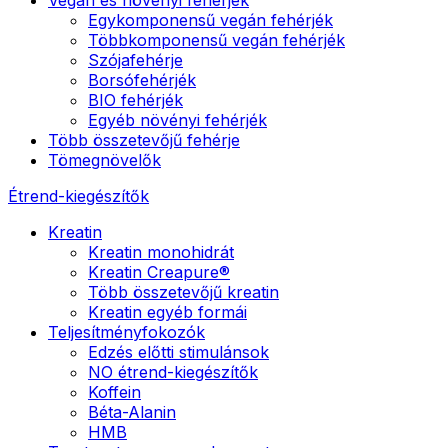
Egykomponensű vegán fehérjék
Többkomponensű vegán fehérjék
Szójafehérje
Borsófehérjék
BIO fehérjék
Egyéb növényi fehérjék
Több összetevőjű fehérje
Tömegnövelők
Étrend-kiegészítők
Kreatin
Kreatin monohidrát
Kreatin Creapure®
Több összetevőjű kreatin
Kreatin egyéb formái
Teljesítményfokozók
Edzés előtti stimulánsok
NO étrend-kiegészítők
Koffein
Béta-Alanin
HMB