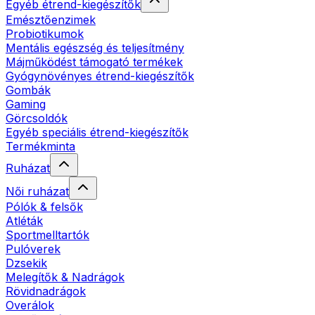
Egyéb étrend-kiegészítők
Emésztőenzimek
Probiotikumok
Mentális egészség és teljesítmény
Májműködést támogató termékek
Gyógynövényes étrend-kiegészítők
Gombák
Gaming
Görcsoldók
Egyéb speciális étrend-kiegészítők
Termékminta
Ruházat
Női ruházat
Pólók & felsők
Atléták
Sportmelltartók
Pulóverek
Dzsekik
Melegítők & Nadrágok
Rövidnadrágok
Overálok