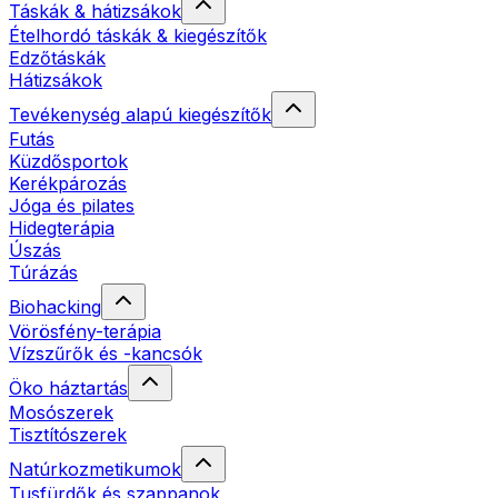
Táskák & hátizsákok
Ételhordó táskák & kiegészítők
Edzőtáskák
Hátizsákok
Tevékenység alapú kiegészítők
Futás
Küzdősportok
Kerékpározás
Jóga és pilates
Hidegterápia
Úszás
Túrázás
Biohacking
Vörösfény-terápia
Vízszűrők és -kancsók
Öko háztartás
Mosószerek
Tisztítószerek
Natúrkozmetikumok
Tusfürdők és szappanok