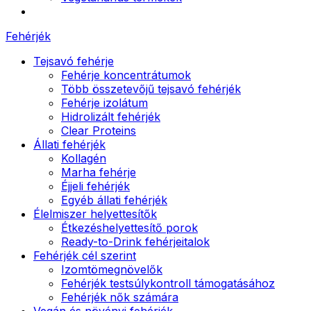
Fehérjék
Tejsavó fehérje
Fehérje koncentrátumok
Több összetevőjű tejsavó fehérjék
Fehérje izolátum
Hidrolizált fehérjék
Clear Proteins
Állati fehérjék
Kollagén
Marha fehérje
Éjjeli fehérjék
Egyéb állati fehérjék
Élelmiszer helyettesítők
Étkezéshelyettesítő porok
Ready-to-Drink fehérjeitalok
Fehérjék cél szerint
Izomtömegnövelők
Fehérjék testsúlykontroll támogatásához
Fehérjék nők számára
Vegán és növényi fehérjék