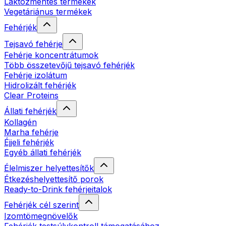
Laktózmentes termékek
Vegetáriánus termékek
Fehérjék
Tejsavó fehérje
Fehérje koncentrátumok
Több összetevőjű tejsavó fehérjék
Fehérje izolátum
Hidrolizált fehérjék
Clear Proteins
Állati fehérjék
Kollagén
Marha fehérje
Éjjeli fehérjék
Egyéb állati fehérjék
Élelmiszer helyettesítők
Étkezéshelyettesítő porok
Ready-to-Drink fehérjeitalok
Fehérjék cél szerint
Izomtömegnövelők