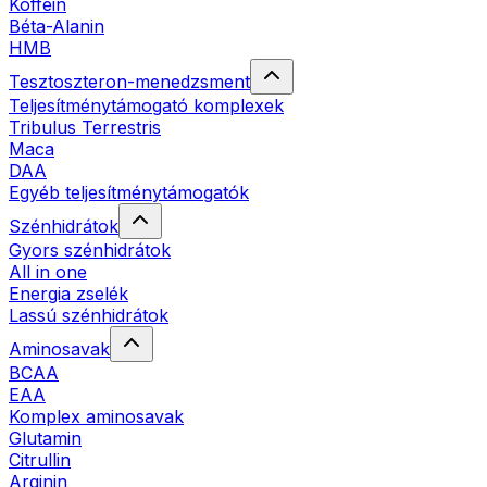
Koffein
Béta-Alanin
HMB
Tesztoszteron-menedzsment
Teljesítménytámogató komplexek
Tribulus Terrestris
Maca
DAA
Egyéb teljesítménytámogatók
Szénhidrátok
Gyors szénhidrátok
All in one
Energia zselék
Lassú szénhidrátok
Aminosavak
BCAA
EAA
Komplex aminosavak
Glutamin
Citrullin
Arginin