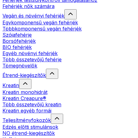
Fehérjék testsúlykontroll támogatásához
Fehérjék nők számára
Vegán és növényi fehérjék
Egykomponensű vegán fehérjék
Többkomponensű vegán fehérjék
Szójafehérje
Borsófehérjék
BIO fehérjék
Egyéb növényi fehérjék
Több összetevőjű fehérje
Tömegnövelők
Étrend-kiegészítők
Kreatin
Kreatin monohidrát
Kreatin Creapure®
Több összetevőjű kreatin
Kreatin egyéb formái
Teljesítményfokozók
Edzés előtti stimulánsok
NO étrend-kiegészítők