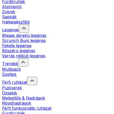
Fürdőruhák
Alsónemű
Zoknik
Sapkák
Hajkiegészítők
Leggings
Magas derekú leggings
Scrunch Bum leggings
Fekete leggings
Bőszárú leggings
Varrás nélküli leggings
Trendek
Multipack
Szettek
Férfi ruházat
Pulóverek
Dzsekik
Melegítők & Nadrágok
Rövidnadrágok
Férfi funkcionális ruházat
Fürdőruhák