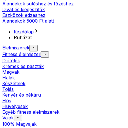
Ajándékok sütéshez és főzéshez
Divat és kiegészítők
Eszközök edzéshez
Ajándékok 5000 Ft alatt
Kezdőlap
Ruházat
Élelmiszerek
Fitness élelmiszer
Diófélék
Krémek és paszták
Magvak
Halak
Készételek
Tojás
Kenyér és pékáru
Hús
Hüvelyesek
Egyéb fitness élelmiszerek
Vajak
100% Magvajak