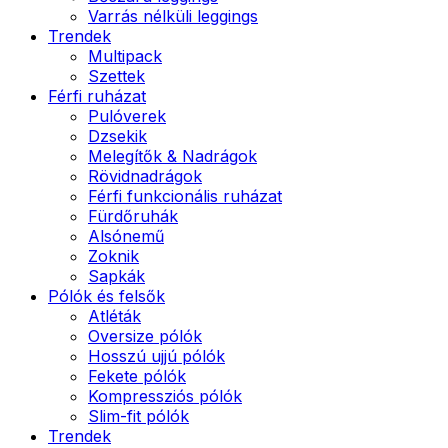
Varrás nélküli leggings
Trendek
Multipack
Szettek
Férfi ruházat
Pulóverek
Dzsekik
Melegítők & Nadrágok
Rövidnadrágok
Férfi funkcionális ruházat
Fürdőruhák
Alsónemű
Zoknik
Sapkák
Pólók és felsők
Atléták
Oversize pólók
Hosszú ujjú pólók
Fekete pólók
Kompressziós pólók
Slim-fit pólók
Trendek