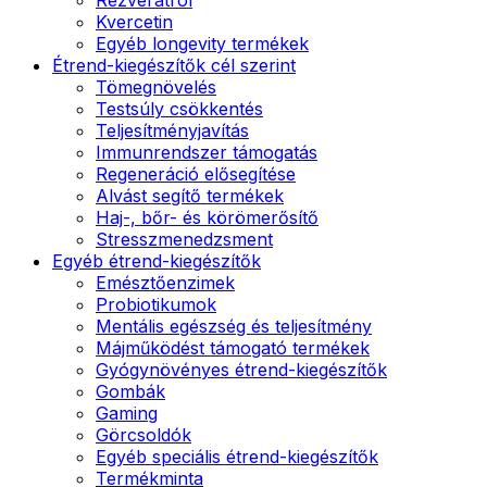
Kvercetin
Egyéb longevity termékek
Étrend-kiegészítők cél szerint
Tömegnövelés
Testsúly csökkentés
Teljesítményjavítás
Immunrendszer támogatás
Regeneráció elősegítése
Alvást segítő termékek
Haj-, bőr- és körömerősítő
Stresszmenedzsment
Egyéb étrend-kiegészítők
Emésztőenzimek
Probiotikumok
Mentális egészség és teljesítmény
Májműködést támogató termékek
Gyógynövényes étrend-kiegészítők
Gombák
Gaming
Görcsoldók
Egyéb speciális étrend-kiegészítők
Termékminta