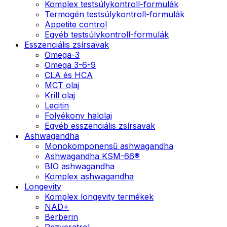
Komplex testsúlykontroll-formulák
Termogén testsúlykontroll-formulák
Appetite control
Egyéb testsúlykontroll-formulák
Esszenciális zsírsavak
Omega-3
Omega 3-6-9
CLA és HCA
MCT olaj
Krill olaj
Lecitin
Folyékony halolaj
Egyéb esszenciális zsírsavak
Ashwagandha
Monokomponensű ashwagandha
Ashwagandha KSM-66®
BIO ashwagandha
Komplex ashwagandha
Longevity
Komplex longevity termékek
NAD+
Berberin
Rezveratrol