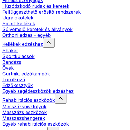
Fitness szőnyegek
Húzódzkodó rudak és keretek
Felfüggeszthető erősítő rendszerek
Ugrálókötelek
Smart kellékek
Súlyemelő keretek és állványok
Otthoni edzés - egyéb
Kellékek edzéshez
Shaker
Sportkulacsok
Bandázs
Övek
Gurtnik, edzőkampók
Törölköző
Edzőkesztyűk
Egyéb segédeszközök edzéshez
Rehabilitációs eszközök
Masszázspisztolyok
Masszázs eszközök
Masszázshengerek
Egyéb rehabilitációs eszközök