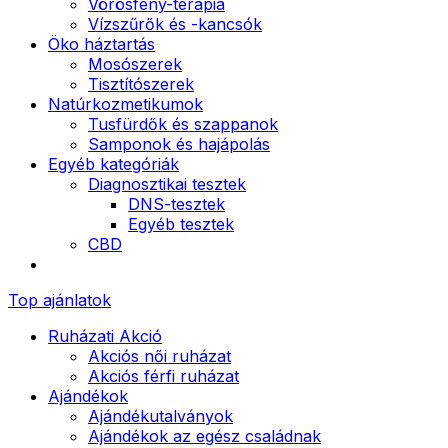
Vörösfény-terápia
Vízszűrők és -kancsók
Öko háztartás
Mosószerek
Tisztítószerek
Natúrkozmetikumok
Tusfürdők és szappanok
Samponok és hajápolás
Egyéb kategóriák
Diagnosztikai tesztek
DNS-tesztek
Egyéb tesztek
CBD
Top ajánlatok
Ruházati Akció
Akciós női ruházat
Akciós férfi ruházat
Ajándékok
Ajándékutalványok
Ajándékok az egész családnak