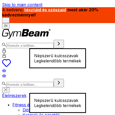
Skip to main content
A kedvenc
tésztáid és szószaid
most akár 20%
kedvezménnyel!
Népszerű kulcsszavak
Legkelendőbb termékek
Élelmiszerek
Népszerű kulcsszavak
Fitness élelmiszer
Legkelendőbb termékek
Diófélék
Krémek és paszták