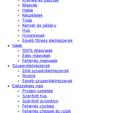
Magvak
Halak
Készételek
Tojás
Kenyér és pékáru
Hús
Hüvelyesek
Egyéb fitness élelmiszerek
Vajak
100% Magvajak
Édes magvajak
Fehérjés magvajak
Szuperélelmiszerek
Zöld szuperélelmiszerek
Rostok
Egyéb szuperélelmiszerek
Egészséges nasi
Protein szeletek
Szárított hús
Szárított gyümölcs
Fehérjés cookies
Fehérjés chipsek és ropik