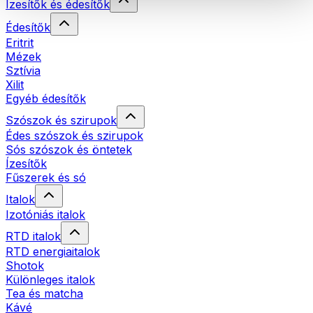
Ízesítők és édesítők
Édesítők
Eritrit
Mézek
Sztívia
Xilit
Egyéb édesítők
Szószok és szirupok
Édes szószok és szirupok
Sós szószok és öntetek
Ízesítők
Fűszerek és só
Italok
Izotóniás italok
RTD italok
RTD energiaitalok
Shotok
Különleges italok
Tea és matcha
Kávé