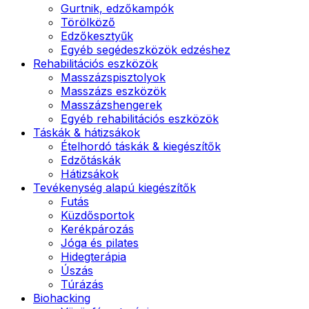
Gurtnik, edzőkampók
Törölköző
Edzőkesztyűk
Egyéb segédeszközök edzéshez
Rehabilitációs eszközök
Masszázspisztolyok
Masszázs eszközök
Masszázshengerek
Egyéb rehabilitációs eszközök
Táskák & hátizsákok
Ételhordó táskák & kiegészítők
Edzőtáskák
Hátizsákok
Tevékenység alapú kiegészítők
Futás
Küzdősportok
Kerékpározás
Jóga és pilates
Hidegterápia
Úszás
Túrázás
Biohacking