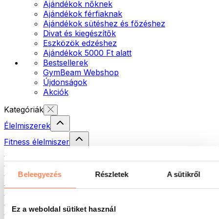
Ajándékok nőknek
Ajándékok férfiaknak
Ajándékok sütéshez és főzéshez
Divat és kiegészítők
Eszközök edzéshez
Ajándékok 5000 Ft alatt
Bestsellerek
GymBeam Webshop
Újdonságok
Akciók
Kategóriák
Élelmiszerek
Fitness élelmiszer
Diófélék
Krémek és paszták
Magvak
Beleegyezés
Részletek
A sütikről
Halak
Készételek
Tojás
Ez a weboldal sütiket használ
Kenyér és pékáru