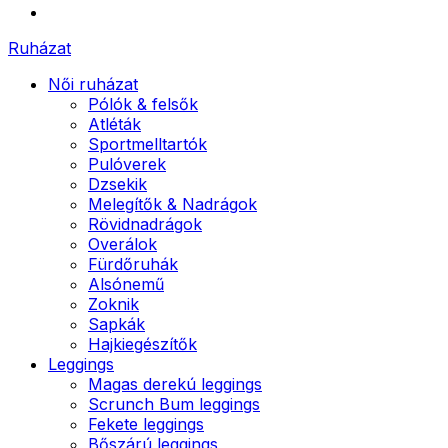
Ruházat
Női ruházat
Pólók & felsők
Atléták
Sportmelltartók
Pulóverek
Dzsekik
Melegítők & Nadrágok
Rövidnadrágok
Overálok
Fürdőruhák
Alsónemű
Zoknik
Sapkák
Hajkiegészítők
Leggings
Magas derekú leggings
Scrunch Bum leggings
Fekete leggings
Bőszárú leggings