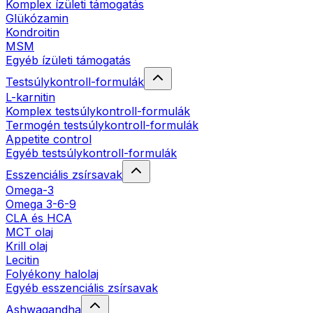
Komplex ízületi támogatás
Glükózamin
Kondroitin
MSM
Egyéb ízületi támogatás
Testsúlykontroll-formulák
L-karnitin
Komplex testsúlykontroll-formulák
Termogén testsúlykontroll-formulák
Appetite control
Egyéb testsúlykontroll-formulák
Esszenciális zsírsavak
Omega-3
Omega 3-6-9
CLA és HCA
MCT olaj
Krill olaj
Lecitin
Folyékony halolaj
Egyéb esszenciális zsírsavak
Ashwagandha