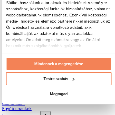
Hús
Sütiket használunk a tartalmak és hirdetések személyre
Hüvelyesek
szabásához, közösségi funkciók biztosításához, valamint
Egyéb fitness élelmiszerek
weboldalforgalmunk elemzéséhez. Ezenkívül közösségi
Vajak
média-, hirdető- és elemező partnereinkkel megosztjuk az
100% Magvajak
Ön weboldalhasználatra vonatkozó adatait, akik
Édes magvajak
kombinálhatják az adatokat más olyan adatokkal,
Fehérjés magvajak
amelyeket Ön adott meg számukra vagy az Ön által
Szuperélelmiszerek
használt más szolgáltatásokból gyűjtöttek.
Zöld szuperélelmiszerek
Rostok
Egyéb szuperélelmiszerek
Mindennek a megengedése
Egészséges nasi
Protein szeletek
Szárított hús
Testre szabás
Szárított gyümölcs
Fehérjés cookies
Fehérjés chipsek és ropik
Megtagad
Energia- és müzliszeletek
Csokoládék
Egyéb snackek