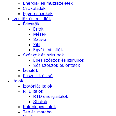
Energia- és müzliszeletek
Csokoládék
Egyéb snackek
Ízesítők és édesítők
Édesítők
Eritrit
Mézek
Sztívia
Xilit
Egyéb édesítők
Szószok és szirupok
Édes szószok és szirupok
Sós szószok és öntetek
Ízesítők
Fűszerek és só
Italok
Izotóniás italok
RTD italok
RTD energiaitalok
Shotok
Különleges italok
Tea és matcha