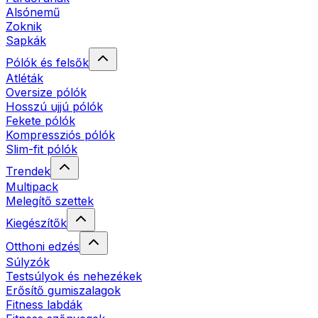
Alsónemű
Zoknik
Sapkák
Pólók és felsők
Atléták
Oversize pólók
Hosszú ujjú pólók
Fekete pólók
Kompressziós pólók
Slim-fit pólók
Trendek
Multipack
Melegítő szettek
Kiegészítők
Otthoni edzés
Súlyzók
Testsúlyok és nehezékek
Erősítő gumiszalagok
Fitness labdák