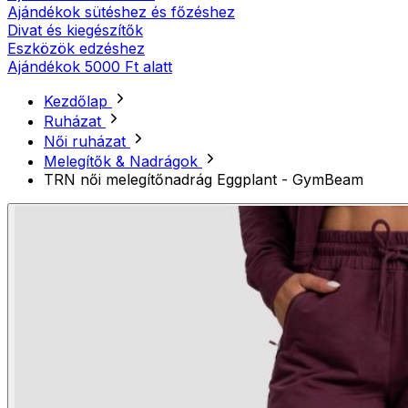
Ajándékok sütéshez és főzéshez
Divat és kiegészítők
Eszközök edzéshez
Ajándékok 5000 Ft alatt
Kezdőlap
Ruházat
Női ruházat
Melegítők & Nadrágok
TRN női melegítőnadrág Eggplant - GymBeam