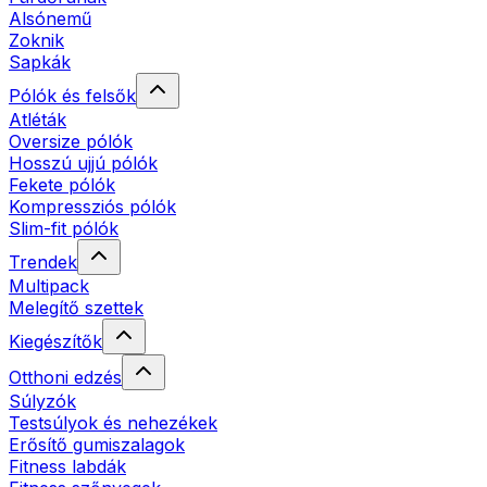
Alsónemű
Zoknik
Sapkák
Pólók és felsők
Atléták
Oversize pólók
Hosszú ujjú pólók
Fekete pólók
Kompressziós pólók
Slim-fit pólók
Trendek
Multipack
Melegítő szettek
Kiegészítők
Otthoni edzés
Súlyzók
Testsúlyok és nehezékek
Erősítő gumiszalagok
Fitness labdák