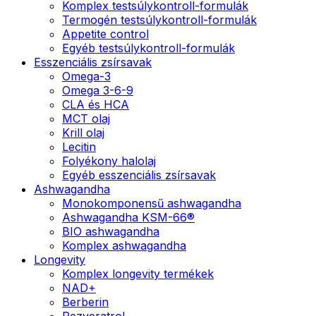
Komplex testsúlykontroll-formulák
Termogén testsúlykontroll-formulák
Appetite control
Egyéb testsúlykontroll-formulák
Esszenciális zsírsavak
Omega-3
Omega 3-6-9
CLA és HCA
MCT olaj
Krill olaj
Lecitin
Folyékony halolaj
Egyéb esszenciális zsírsavak
Ashwagandha
Monokomponensű ashwagandha
Ashwagandha KSM-66®
BIO ashwagandha
Komplex ashwagandha
Longevity
Komplex longevity termékek
NAD+
Berberin
Rezveratrol