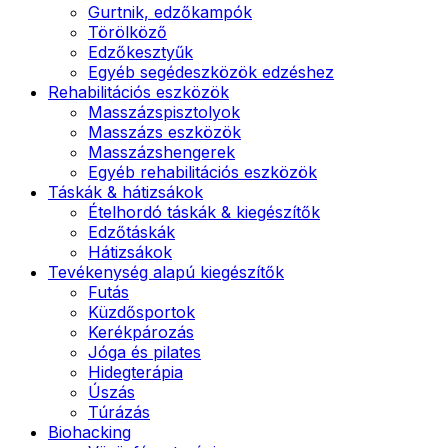
Gurtnik, edzőkampók
Törölköző
Edzőkesztyűk
Egyéb segédeszközök edzéshez
Rehabilitációs eszközök
Masszázspisztolyok
Masszázs eszközök
Masszázshengerek
Egyéb rehabilitációs eszközök
Táskák & hátizsákok
Ételhordó táskák & kiegészítők
Edzőtáskák
Hátizsákok
Tevékenység alapú kiegészítők
Futás
Küzdősportok
Kerékpározás
Jóga és pilates
Hidegterápia
Úszás
Túrázás
Biohacking