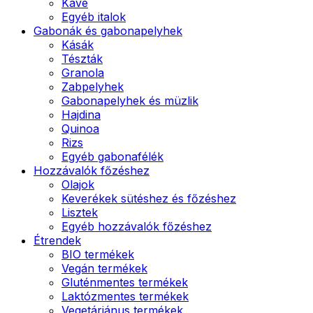
Kávé
Egyéb italok
Gabonák és gabonapelyhek
Kásák
Tészták
Granola
Zabpelyhek
Gabonapelyhek és müzlik
Hajdina
Quinoa
Rizs
Egyéb gabonafélék
Hozzávalók főzéshez
Olajok
Keverékek sütéshez és főzéshez
Lisztek
Egyéb hozzávalók főzéshez
Étrendek
BIO termékek
Vegán termékek
Gluténmentes termékek
Laktózmentes termékek
Vegetáriánus termékek