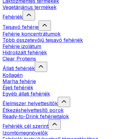
Laktózmentes termékek
Vegetáriánus termékek
Fehérjék
Tejsavó fehérje
Fehérje koncentrátumok
Több összetevőjű tejsavó fehérjék
Fehérje izolátum
Hidrolizált fehérjék
Clear Proteins
Állati fehérjék
Kollagén
Marha fehérje
Éjjeli fehérjék
Egyéb állati fehérjék
Élelmiszer helyettesítők
Étkezéshelyettesítő porok
Ready-to-Drink fehérjeitalok
Fehérjék cél szerint
Izomtömegnövelők