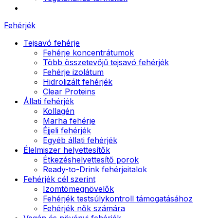
Fehérjék
Tejsavó fehérje
Fehérje koncentrátumok
Több összetevőjű tejsavó fehérjék
Fehérje izolátum
Hidrolizált fehérjék
Clear Proteins
Állati fehérjék
Kollagén
Marha fehérje
Éjjeli fehérjék
Egyéb állati fehérjék
Élelmiszer helyettesítők
Étkezéshelyettesítő porok
Ready-to-Drink fehérjeitalok
Fehérjék cél szerint
Izomtömegnövelők
Fehérjék testsúlykontroll támogatásához
Fehérjék nők számára
Vegán és növényi fehérjék