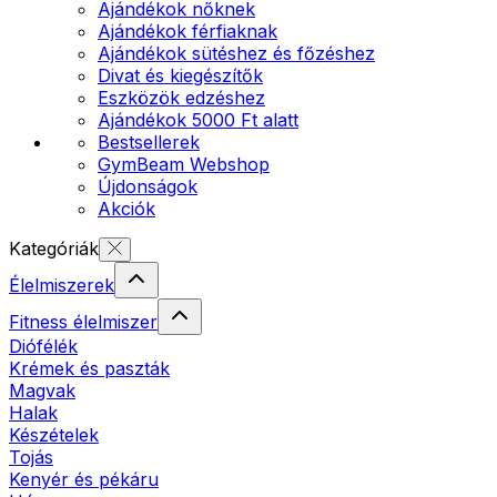
Ajándékok nőknek
Ajándékok férfiaknak
Ajándékok sütéshez és főzéshez
Divat és kiegészítők
Eszközök edzéshez
Ajándékok 5000 Ft alatt
Bestsellerek
GymBeam Webshop
Újdonságok
Akciók
Kategóriák
Élelmiszerek
Fitness élelmiszer
Diófélék
Krémek és paszták
Magvak
Halak
Készételek
Tojás
Kenyér és pékáru