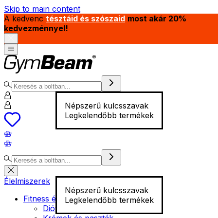
Skip to main content
A kedvenc
tésztáid és szószaid
most akár 20%
kedvezménnyel!
Népszerű kulcsszavak
Legkelendőbb termékek
Élelmiszerek
Népszerű kulcsszavak
Fitness élelmiszer
Legkelendőbb termékek
Diófélék
Krémek és paszták