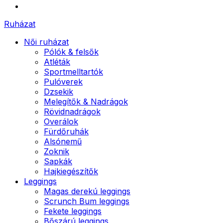
Ruházat
Női ruházat
Pólók & felsők
Atléták
Sportmelltartók
Pulóverek
Dzsekik
Melegítők & Nadrágok
Rövidnadrágok
Overálok
Fürdőruhák
Alsónemű
Zoknik
Sapkák
Hajkiegészítők
Leggings
Magas derekú leggings
Scrunch Bum leggings
Fekete leggings
Bőszárú leggings