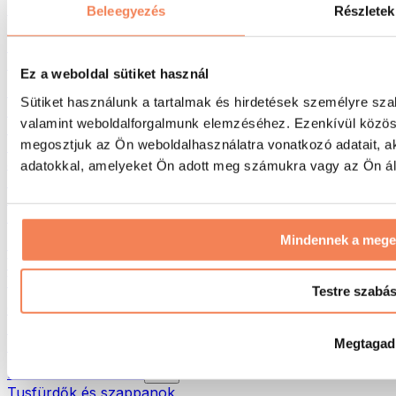
Táskák & hátizsákok
Beleegyezés
Részletek
Ételhordó táskák & kiegészítők
Edzőtáskák
Hátizsákok
Ez a weboldal sütiket használ
Tevékenység alapú kiegészítők
Sütiket használunk a tartalmak és hirdetések személyre sza
Futás
valamint weboldalforgalmunk elemzéséhez. Ezenkívül közöss
Küzdősportok
megosztjuk az Ön weboldalhasználatra vonatkozó adatait, a
Kerékpározás
Jóga és pilates
adatokkal, amelyeket Ön adott meg számukra vagy az Ön álta
Hidegterápia
Úszás
Túrázás
Mindennek a meg
Biohacking
Vörösfény-terápia
Vízszűrők és -kancsók
Testre szabá
Öko háztartás
Mosószerek
Megtagad
Tisztítószerek
Natúrkozmetikumok
Tusfürdők és szappanok