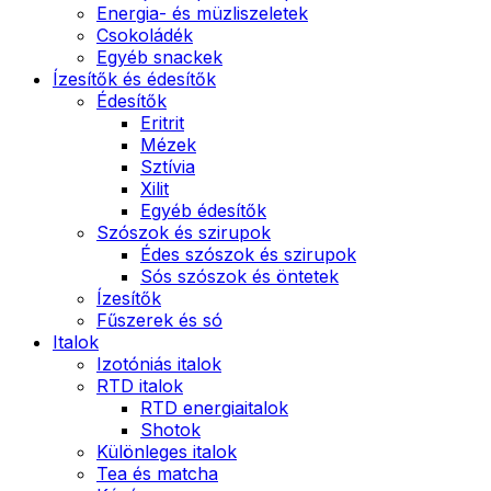
Energia- és müzliszeletek
Csokoládék
Egyéb snackek
Ízesítők és édesítők
Édesítők
Eritrit
Mézek
Sztívia
Xilit
Egyéb édesítők
Szószok és szirupok
Édes szószok és szirupok
Sós szószok és öntetek
Ízesítők
Fűszerek és só
Italok
Izotóniás italok
RTD italok
RTD energiaitalok
Shotok
Különleges italok
Tea és matcha