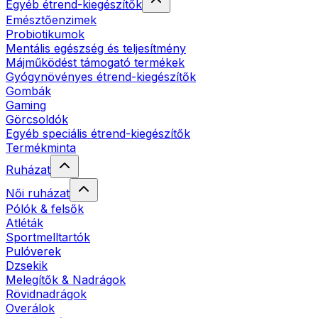
Egyéb étrend-kiegészítők
Emésztőenzimek
Probiotikumok
Mentális egészség és teljesítmény
Májműködést támogató termékek
Gyógynövényes étrend-kiegészítők
Gombák
Gaming
Görcsoldók
Egyéb speciális étrend-kiegészítők
Termékminta
Ruházat
Női ruházat
Pólók & felsők
Atléták
Sportmelltartók
Pulóverek
Dzsekik
Melegítők & Nadrágok
Rövidnadrágok
Overálok