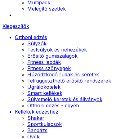
Multipack
Melegítő szettek
Kiegészítők
Otthoni edzés
Súlyzók
Testsúlyok és nehezékek
Erősítő gumiszalagok
Fitness labdák
Fitness szőnyegek
Húzódzkodó rudak és keretek
Felfüggeszthető erősítő rendszerek
Ugrálókötelek
Smart kellékek
Súlyemelő keretek és állványok
Otthoni edzés - egyéb
Kellékek edzéshez
Shaker
Sportkulacsok
Bandázs
Övek