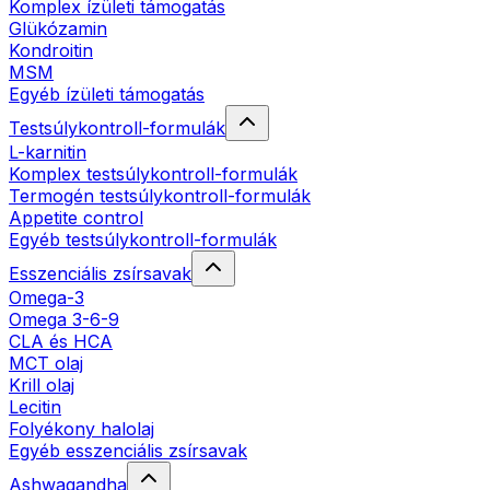
Komplex ízületi támogatás
Glükózamin
Kondroitin
MSM
Egyéb ízületi támogatás
Testsúlykontroll-formulák
L-karnitin
Komplex testsúlykontroll-formulák
Termogén testsúlykontroll-formulák
Appetite control
Egyéb testsúlykontroll-formulák
Esszenciális zsírsavak
Omega-3
Omega 3-6-9
CLA és HCA
MCT olaj
Krill olaj
Lecitin
Folyékony halolaj
Egyéb esszenciális zsírsavak
Ashwagandha