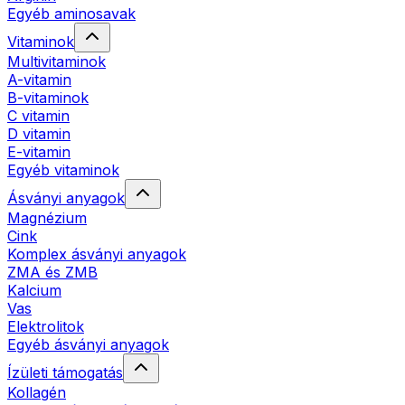
Egyéb aminosavak
Vitaminok
Multivitaminok
A-vitamin
B-vitaminok
C vitamin
D vitamin
E-vitamin
Egyéb vitaminok
Ásványi anyagok
Magnézium
Cink
Komplex ásványi anyagok
ZMA és ZMB
Kalcium
Vas
Elektrolitok
Egyéb ásványi anyagok
Ízületi támogatás
Kollagén