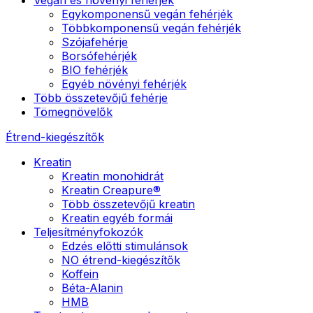
Egykomponensű vegán fehérjék
Többkomponensű vegán fehérjék
Szójafehérje
Borsófehérjék
BIO fehérjék
Egyéb növényi fehérjék
Több összetevőjű fehérje
Tömegnövelők
Étrend-kiegészítők
Kreatin
Kreatin monohidrát
Kreatin Creapure®
Több összetevőjű kreatin
Kreatin egyéb formái
Teljesítményfokozók
Edzés előtti stimulánsok
NO étrend-kiegészítők
Koffein
Béta-Alanin
HMB