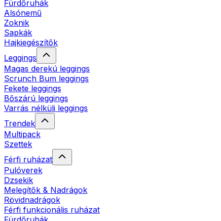
Fürdőruhák
Alsónemű
Zoknik
Sapkák
Hajkiegészítők
Leggings
Magas derekú leggings
Scrunch Bum leggings
Fekete leggings
Bőszárú leggings
Varrás nélküli leggings
Trendek
Multipack
Szettek
Férfi ruházat
Pulóverek
Dzsekik
Melegítők & Nadrágok
Rövidnadrágok
Férfi funkcionális ruházat
Fürdőruhák