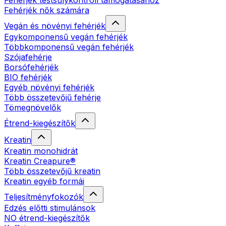
Fehérjék testsúlykontroll támogatásához
Fehérjék nők számára
Vegán és növényi fehérjék
Egykomponensű vegán fehérjék
Többkomponensű vegán fehérjék
Szójafehérje
Borsófehérjék
BIO fehérjék
Egyéb növényi fehérjék
Több összetevőjű fehérje
Tömegnövelők
Étrend-kiegészítők
Kreatin
Kreatin monohidrát
Kreatin Creapure®
Több összetevőjű kreatin
Kreatin egyéb formái
Teljesítményfokozók
Edzés előtti stimulánsok
NO étrend-kiegészítők