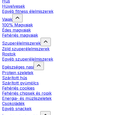
Hús
Hüvelyesek
Egyéb fitness élelmiszerek
Vajak
100% Magvajak
Édes magvajak
Fehérjés magvajak
Szuperélelmiszerek
Zöld szuperélelmiszerek
Rostok
Egyéb szuperélelmiszerek
Egészséges nasi
Protein szeletek
Szárított hús
Szárított gyümölcs
Fehérjés cookies
Fehérjés chipsek és ropik
Energia- és müzliszeletek
Csokoládék
Egyéb snackek