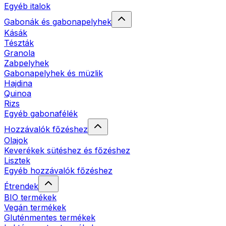
Egyéb italok
Gabonák és gabonapelyhek
Kásák
Tészták
Granola
Zabpelyhek
Gabonapelyhek és müzlik
Hajdina
Quinoa
Rizs
Egyéb gabonafélék
Hozzávalók főzéshez
Olajok
Keverékek sütéshez és főzéshez
Lisztek
Egyéb hozzávalók főzéshez
Étrendek
BIO termékek
Vegán termékek
Gluténmentes termékek