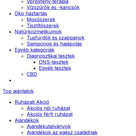
Vörösfény-terápia
Vízszűrők és -kancsók
Öko háztartás
Mosószerek
Tisztítószerek
Natúrkozmetikumok
Tusfürdők és szappanok
Samponok és hajápolás
Egyéb kategóriák
Diagnosztikai tesztek
DNS-tesztek
Egyéb tesztek
CBD
Top ajánlatok
Ruházati Akció
Akciós női ruházat
Akciós férfi ruházat
Ajándékok
Ajándékutalványok
Ajándékok az egész családnak