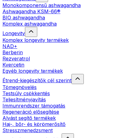
Monokomponensű ashwagandha
Ashwagandha KSM-66®
BIO ashwagandha
Komplex ashwagandha
Longevity
Komplex longevity termékek
NAD+
Berberin
Rezveratrol
Kvercetin
Egyéb longevity termékek
Étrend-kiegészítők cél szerint
Tömegnövelés
Testsúly csökkentés
Teljesítményjavítás
Immunrendszer támogatás
Regeneráció elősegítése
Alvást segítő termékek
Haj-, bőr- és körömerősítő
Stresszmenedzsment