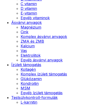
C vitamin
D vitamin
E-vitamin
Egyéb vitaminok
Ásványi anyagok
Magnézium
Cink
Komplex ásványi anyagok
ZMA és ZMB
Kalcium
Vas
Elektrolitok
Egyéb ásványi anyagok
Ízületi támogatás
Kollagén
Komplex ízületi támogatás
Glükózamin
Kondroitin
MSM
Egyéb ízületi támogatás
Testsúlykontroll-formulák
L-karnitin