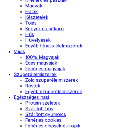
Magvak
Halak
Készételek
Tojás
Kenyér és pékáru
Hús
Hüvelyesek
Egyéb fitness élelmiszerek
Vajak
100% Magvajak
Édes magvajak
Fehérjés magvajak
Szuperélelmiszerek
Zöld szuperélelmiszerek
Rostok
Egyéb szuperélelmiszerek
Egészséges nasi
Protein szeletek
Szárított hús
Szárított gyümölcs
Fehérjés cookies
Fehérjés chipsek és ropik