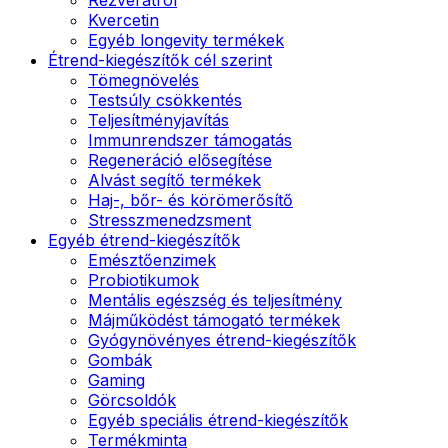
Kvercetin
Egyéb longevity termékek
Étrend-kiegészítők cél szerint
Tömegnövelés
Testsúly csökkentés
Teljesítményjavítás
Immunrendszer támogatás
Regeneráció elősegítése
Alvást segítő termékek
Haj-, bőr- és körömerősítő
Stresszmenedzsment
Egyéb étrend-kiegészítők
Emésztőenzimek
Probiotikumok
Mentális egészség és teljesítmény
Májműködést támogató termékek
Gyógynövényes étrend-kiegészítők
Gombák
Gaming
Görcsoldók
Egyéb speciális étrend-kiegészítők
Termékminta