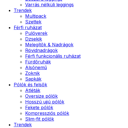
Varrás nélküli leggings
Trendek
Multipack
Szettek
Férfi ruházat
Pulóverek
Dzsekik
Melegítők & Nadrágok
Rövidnadrágok
Férfi funkcionális ruházat
Fürdőruhák
Alsónemű
Zoknik
Sapkák
Pólók és felsők
Atléták
Oversize pólók
Hosszú ujjú pólók
Fekete pólók
Kompressziós pólók
Slim-fit pólók
Trendek