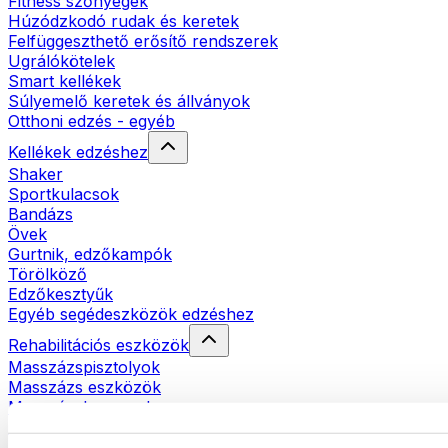
Fitness szőnyegek
Húzódzkodó rudak és keretek
Felfüggeszthető erősítő rendszerek
Ugrálókötelek
Smart kellékek
Súlyemelő keretek és állványok
Otthoni edzés - egyéb
Kellékek edzéshez
Shaker
Sportkulacsok
Bandázs
Övek
Gurtnik, edzőkampók
Törölköző
Edzőkesztyűk
Egyéb segédeszközök edzéshez
Rehabilitációs eszközök
Masszázspisztolyok
Masszázs eszközök
Masszázshengerek
Egyéb rehabilitációs eszközök