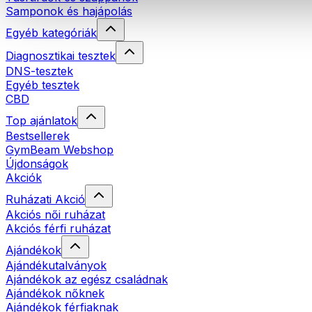
Samponok és hajápolás
Egyéb kategóriák
Diagnosztikai tesztek
DNS-tesztek
Egyéb tesztek
CBD
Top ajánlatok
Bestsellerek
GymBeam Webshop
Újdonságok
Akciók
Ruházati Akció
Akciós női ruházat
Akciós férfi ruházat
Ajándékok
Ajándékutalványok
Ajándékok az egész családnak
Ajándékok nőknek
Ajándékok férfiaknak