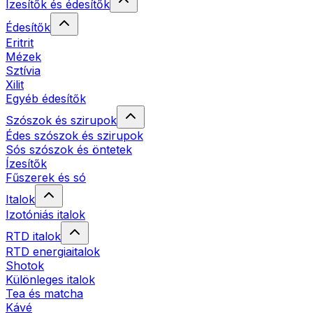
Ízesítők és édesítők
Édesítők
Eritrit
Mézek
Sztívia
Xilit
Egyéb édesítők
Szószok és szirupok
Édes szószok és szirupok
Sós szószok és öntetek
Ízesítők
Fűszerek és só
Italok
Izotóniás italok
RTD italok
RTD energiaitalok
Shotok
Különleges italok
Tea és matcha
Kávé