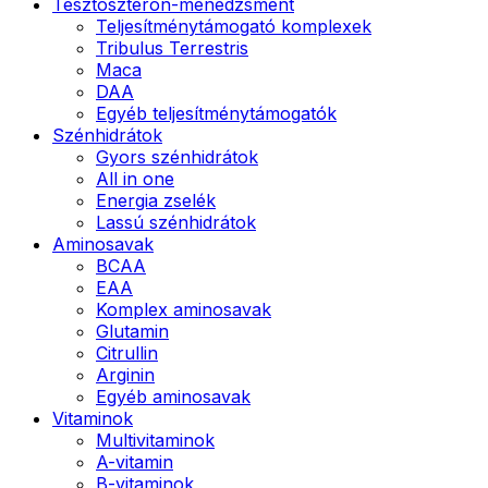
Tesztoszteron-menedzsment
Teljesítménytámogató komplexek
Tribulus Terrestris
Maca
DAA
Egyéb teljesítménytámogatók
Szénhidrátok
Gyors szénhidrátok
All in one
Energia zselék
Lassú szénhidrátok
Aminosavak
BCAA
EAA
Komplex aminosavak
Glutamin
Citrullin
Arginin
Egyéb aminosavak
Vitaminok
Multivitaminok
A-vitamin
B-vitaminok