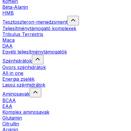
Koffein
Béta-Alanin
HMB
Tesztoszteron-menedzsment
Teljesítménytámogató komplexek
Tribulus Terrestris
Maca
DAA
Egyéb teljesítménytámogatók
Szénhidrátok
Gyors szénhidrátok
All in one
Energia zselék
Lassú szénhidrátok
Aminosavak
BCAA
EAA
Komplex aminosavak
Glutamin
Citrullin
Arginin