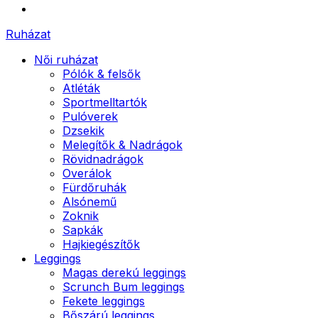
Ruházat
Női ruházat
Pólók & felsők
Atléták
Sportmelltartók
Pulóverek
Dzsekik
Melegítők & Nadrágok
Rövidnadrágok
Overálok
Fürdőruhák
Alsónemű
Zoknik
Sapkák
Hajkiegészítők
Leggings
Magas derekú leggings
Scrunch Bum leggings
Fekete leggings
Bőszárú leggings