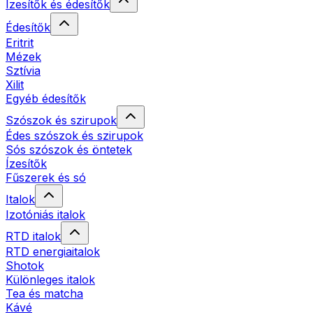
Ízesítők és édesítők
Édesítők
Eritrit
Mézek
Sztívia
Xilit
Egyéb édesítők
Szószok és szirupok
Édes szószok és szirupok
Sós szószok és öntetek
Ízesítők
Fűszerek és só
Italok
Izotóniás italok
RTD italok
RTD energiaitalok
Shotok
Különleges italok
Tea és matcha
Kávé