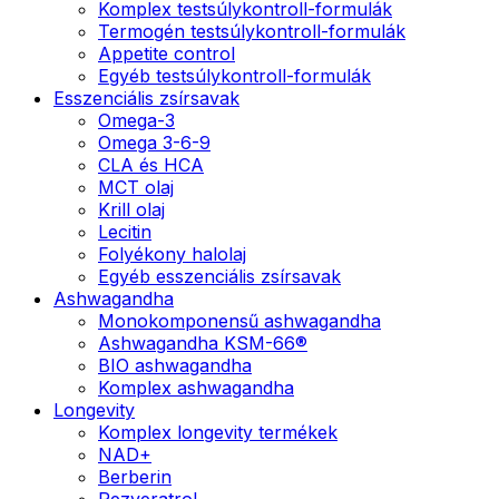
Komplex testsúlykontroll-formulák
Termogén testsúlykontroll-formulák
Appetite control
Egyéb testsúlykontroll-formulák
Esszenciális zsírsavak
Omega-3
Omega 3-6-9
CLA és HCA
MCT olaj
Krill olaj
Lecitin
Folyékony halolaj
Egyéb esszenciális zsírsavak
Ashwagandha
Monokomponensű ashwagandha
Ashwagandha KSM-66®
BIO ashwagandha
Komplex ashwagandha
Longevity
Komplex longevity termékek
NAD+
Berberin
Rezveratrol