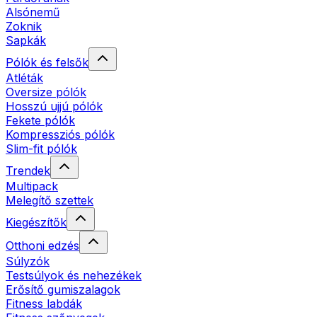
Alsónemű
Zoknik
Sapkák
Pólók és felsők
Atléták
Oversize pólók
Hosszú ujjú pólók
Fekete pólók
Kompressziós pólók
Slim-fit pólók
Trendek
Multipack
Melegítő szettek
Kiegészítők
Otthoni edzés
Súlyzók
Testsúlyok és nehezékek
Erősítő gumiszalagok
Fitness labdák