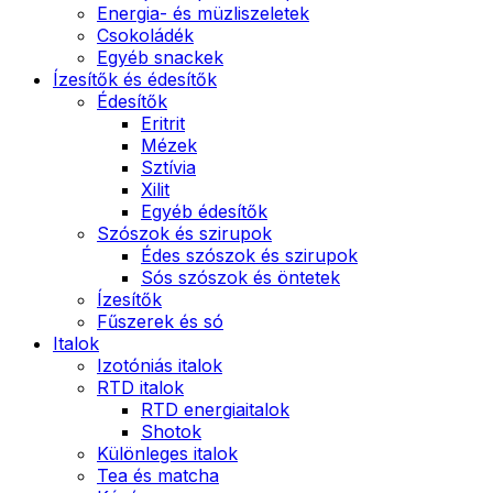
Energia- és müzliszeletek
Csokoládék
Egyéb snackek
Ízesítők és édesítők
Édesítők
Eritrit
Mézek
Sztívia
Xilit
Egyéb édesítők
Szószok és szirupok
Édes szószok és szirupok
Sós szószok és öntetek
Ízesítők
Fűszerek és só
Italok
Izotóniás italok
RTD italok
RTD energiaitalok
Shotok
Különleges italok
Tea és matcha