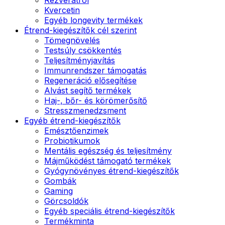
Kvercetin
Egyéb longevity termékek
Étrend-kiegészítők cél szerint
Tömegnövelés
Testsúly csökkentés
Teljesítményjavítás
Immunrendszer támogatás
Regeneráció elősegítése
Alvást segítő termékek
Haj-, bőr- és körömerősítő
Stresszmenedzsment
Egyéb étrend-kiegészítők
Emésztőenzimek
Probiotikumok
Mentális egészség és teljesítmény
Májműködést támogató termékek
Gyógynövényes étrend-kiegészítők
Gombák
Gaming
Görcsoldók
Egyéb speciális étrend-kiegészítők
Termékminta