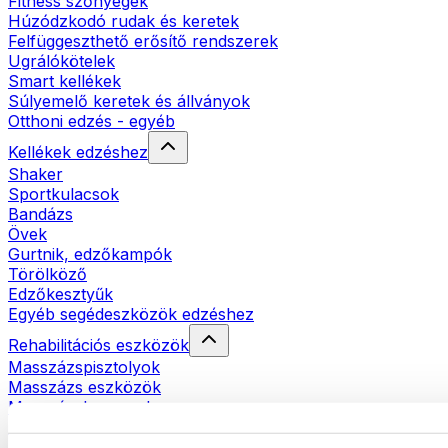
Fitness szőnyegek
Húzódzkodó rudak és keretek
Felfüggeszthető erősítő rendszerek
Ugrálókötelek
Smart kellékek
Súlyemelő keretek és állványok
Otthoni edzés - egyéb
Kellékek edzéshez
Shaker
Sportkulacsok
Bandázs
Övek
Gurtnik, edzőkampók
Törölköző
Edzőkesztyűk
Egyéb segédeszközök edzéshez
Rehabilitációs eszközök
Masszázspisztolyok
Masszázs eszközök
Masszázshengerek
Egyéb rehabilitációs eszközök