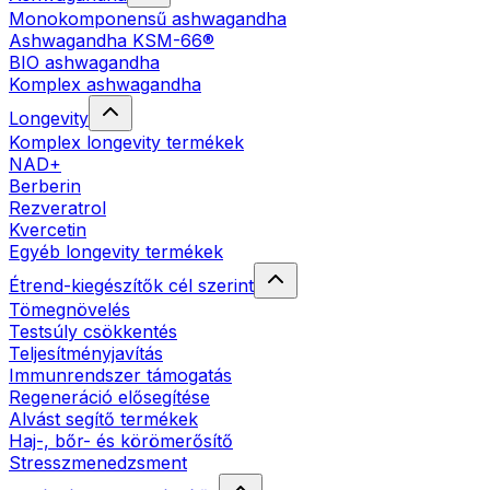
Monokomponensű ashwagandha
Ashwagandha KSM-66®
BIO ashwagandha
Komplex ashwagandha
Longevity
Komplex longevity termékek
NAD+
Berberin
Rezveratrol
Kvercetin
Egyéb longevity termékek
Étrend-kiegészítők cél szerint
Tömegnövelés
Testsúly csökkentés
Teljesítményjavítás
Immunrendszer támogatás
Regeneráció elősegítése
Alvást segítő termékek
Haj-, bőr- és körömerősítő
Stresszmenedzsment