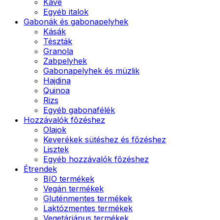
Kávé
Egyéb italok
Gabonák és gabonapelyhek
Kásák
Tészták
Granola
Zabpelyhek
Gabonapelyhek és müzlik
Hajdina
Quinoa
Rizs
Egyéb gabonafélék
Hozzávalók főzéshez
Olajok
Keverékek sütéshez és főzéshez
Lisztek
Egyéb hozzávalók főzéshez
Étrendek
BIO termékek
Vegán termékek
Gluténmentes termékek
Laktózmentes termékek
Vegetáriánus termékek