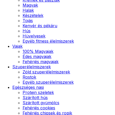
Magvak
Halak
Készételek
Tojás
Kenyér és pékáru
Hús
Hüvelyesek
Egyéb fitness élelmiszerek
Vajak
100% Magvajak
Édes magvajak
Fehérjés magvajak
Szuperélelmiszerek
Zöld szuperélelmiszerek
Rostok
Egyéb szuperélelmiszerek
Egészséges nasi
Protein szeletek
Szárított hús
Szárított gyümölcs
Fehérjés cookies
Fehérjés chipsek és ropik