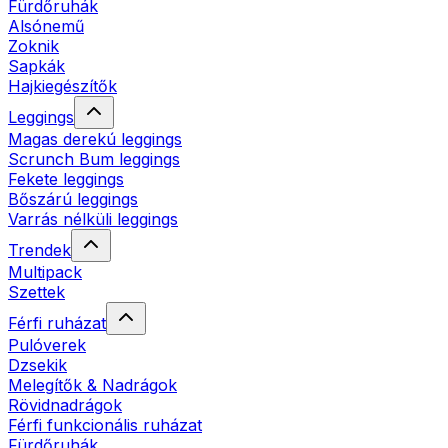
Fürdőruhák
Alsónemű
Zoknik
Sapkák
Hajkiegészítők
Leggings
Magas derekú leggings
Scrunch Bum leggings
Fekete leggings
Bőszárú leggings
Varrás nélküli leggings
Trendek
Multipack
Szettek
Férfi ruházat
Pulóverek
Dzsekik
Melegítők & Nadrágok
Rövidnadrágok
Férfi funkcionális ruházat
Fürdőruhák