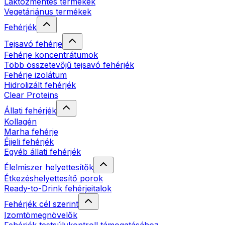
Laktózmentes termékek
Vegetáriánus termékek
Fehérjék
Tejsavó fehérje
Fehérje koncentrátumok
Több összetevőjű tejsavó fehérjék
Fehérje izolátum
Hidrolizált fehérjék
Clear Proteins
Állati fehérjék
Kollagén
Marha fehérje
Éjjeli fehérjék
Egyéb állati fehérjék
Élelmiszer helyettesítők
Étkezéshelyettesítő porok
Ready-to-Drink fehérjeitalok
Fehérjék cél szerint
Izomtömegnövelők