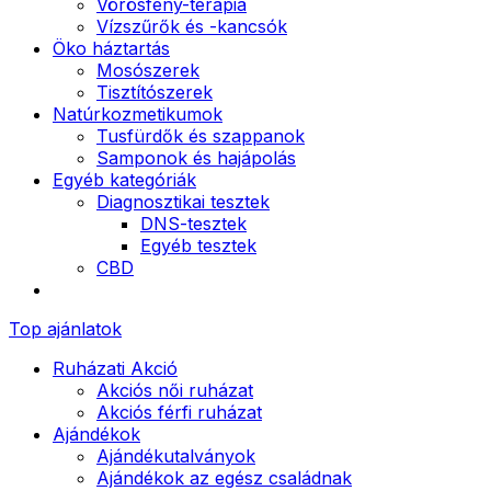
Vörösfény-terápia
Vízszűrők és -kancsók
Öko háztartás
Mosószerek
Tisztítószerek
Natúrkozmetikumok
Tusfürdők és szappanok
Samponok és hajápolás
Egyéb kategóriák
Diagnosztikai tesztek
DNS-tesztek
Egyéb tesztek
CBD
Top ajánlatok
Ruházati Akció
Akciós női ruházat
Akciós férfi ruházat
Ajándékok
Ajándékutalványok
Ajándékok az egész családnak