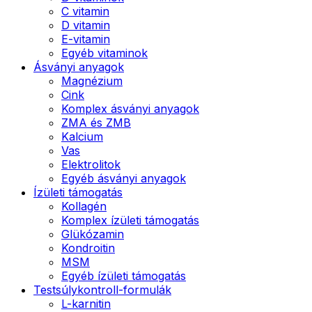
C vitamin
D vitamin
E-vitamin
Egyéb vitaminok
Ásványi anyagok
Magnézium
Cink
Komplex ásványi anyagok
ZMA és ZMB
Kalcium
Vas
Elektrolitok
Egyéb ásványi anyagok
Ízületi támogatás
Kollagén
Komplex ízületi támogatás
Glükózamin
Kondroitin
MSM
Egyéb ízületi támogatás
Testsúlykontroll-formulák
L-karnitin