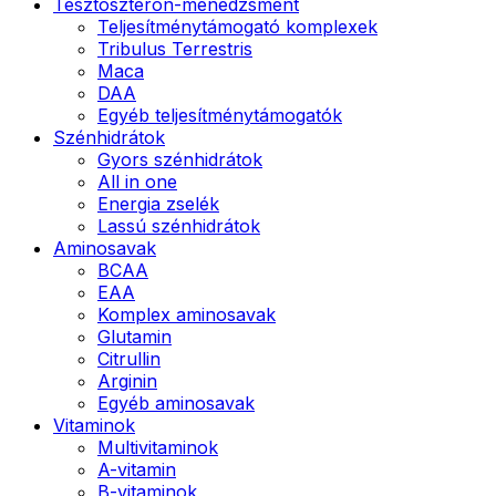
Tesztoszteron-menedzsment
Teljesítménytámogató komplexek
Tribulus Terrestris
Maca
DAA
Egyéb teljesítménytámogatók
Szénhidrátok
Gyors szénhidrátok
All in one
Energia zselék
Lassú szénhidrátok
Aminosavak
BCAA
EAA
Komplex aminosavak
Glutamin
Citrullin
Arginin
Egyéb aminosavak
Vitaminok
Multivitaminok
A-vitamin
B-vitaminok