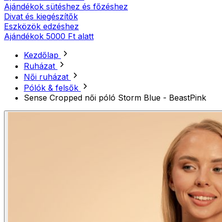
Ajándékok sütéshez és főzéshez
Divat és kiegészítők
Eszközök edzéshez
Ajándékok 5000 Ft alatt
Kezdőlap
Ruházat
Női ruházat
Pólók & felsők
Sense Cropped női póló Storm Blue - BeastPink