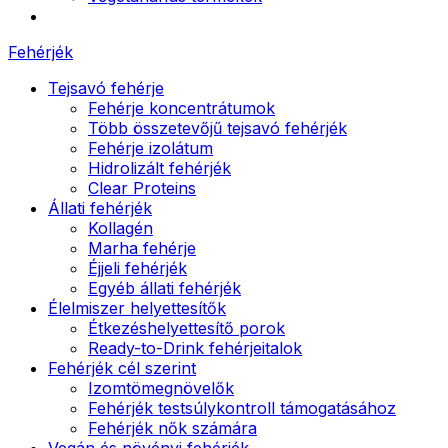
Fehérjék
Tejsavó fehérje
Fehérje koncentrátumok
Több összetevőjű tejsavó fehérjék
Fehérje izolátum
Hidrolizált fehérjék
Clear Proteins
Állati fehérjék
Kollagén
Marha fehérje
Éjjeli fehérjék
Egyéb állati fehérjék
Élelmiszer helyettesítők
Étkezéshelyettesítő porok
Ready-to-Drink fehérjeitalok
Fehérjék cél szerint
Izomtömegnövelők
Fehérjék testsúlykontroll támogatásához
Fehérjék nők számára
Vegán és növényi fehérjék