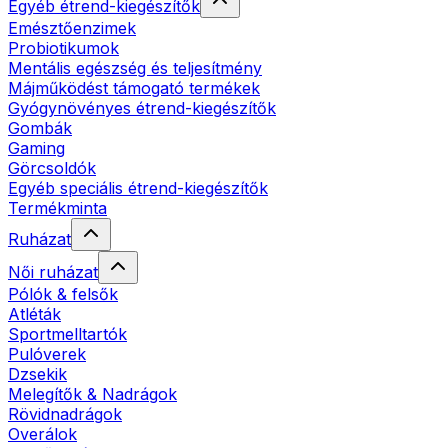
Egyéb étrend-kiegészítők
Emésztőenzimek
Probiotikumok
Mentális egészség és teljesítmény
Májműködést támogató termékek
Gyógynövényes étrend-kiegészítők
Gombák
Gaming
Görcsoldók
Egyéb speciális étrend-kiegészítők
Termékminta
Ruházat
Női ruházat
Pólók & felsők
Atléták
Sportmelltartók
Pulóverek
Dzsekik
Melegítők & Nadrágok
Rövidnadrágok
Overálok