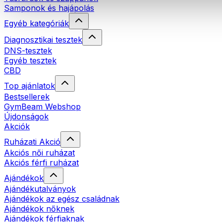
Samponok és hajápolás
Egyéb kategóriák
Diagnosztikai tesztek
DNS-tesztek
Egyéb tesztek
CBD
Top ajánlatok
Bestsellerek
GymBeam Webshop
Újdonságok
Akciók
Ruházati Akció
Akciós női ruházat
Akciós férfi ruházat
Ajándékok
Ajándékutalványok
Ajándékok az egész családnak
Ajándékok nőknek
Ajándékok férfiaknak