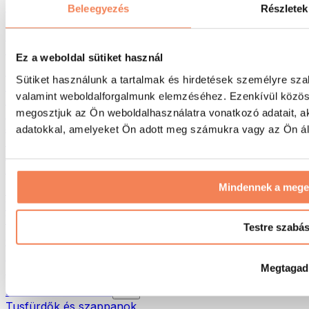
Táskák & hátizsákok
Beleegyezés
Részletek
Ételhordó táskák & kiegészítők
Edzőtáskák
Hátizsákok
Ez a weboldal sütiket használ
Tevékenység alapú kiegészítők
Sütiket használunk a tartalmak és hirdetések személyre sza
Futás
valamint weboldalforgalmunk elemzéséhez. Ezenkívül közöss
Küzdősportok
megosztjuk az Ön weboldalhasználatra vonatkozó adatait, a
Kerékpározás
Jóga és pilates
adatokkal, amelyeket Ön adott meg számukra vagy az Ön álta
Hidegterápia
Úszás
Túrázás
Mindennek a meg
Biohacking
Vörösfény-terápia
Vízszűrők és -kancsók
Testre szabá
Öko háztartás
Mosószerek
Megtagad
Tisztítószerek
Natúrkozmetikumok
Tusfürdők és szappanok