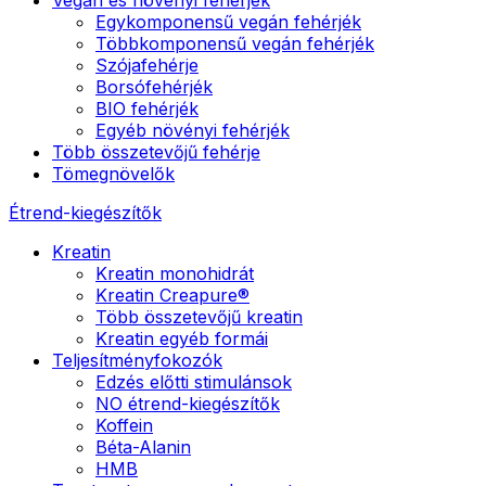
Egykomponensű vegán fehérjék
Többkomponensű vegán fehérjék
Szójafehérje
Borsófehérjék
BIO fehérjék
Egyéb növényi fehérjék
Több összetevőjű fehérje
Tömegnövelők
Étrend-kiegészítők
Kreatin
Kreatin monohidrát
Kreatin Creapure®
Több összetevőjű kreatin
Kreatin egyéb formái
Teljesítményfokozók
Edzés előtti stimulánsok
NO étrend-kiegészítők
Koffein
Béta-Alanin
HMB