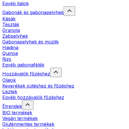
Egyéb italok
Gabonák és gabonapelyhek
Kásák
Tészták
Granola
Zabpelyhek
Gabonapelyhek és müzlik
Hajdina
Quinoa
Rizs
Egyéb gabonafélék
Hozzávalók főzéshez
Olajok
Keverékek sütéshez és főzéshez
Lisztek
Egyéb hozzávalók főzéshez
Étrendek
BIO termékek
Vegán termékek
Gluténmentes termékek