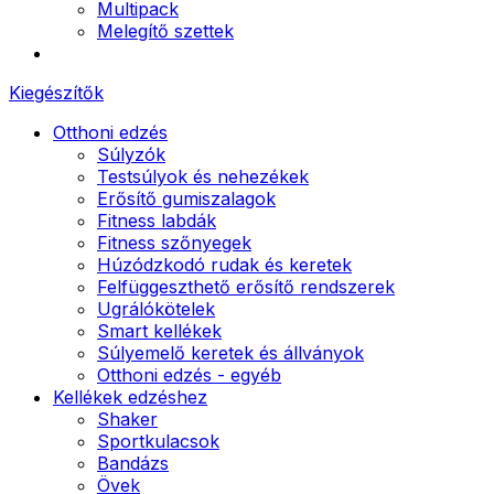
Multipack
Melegítő szettek
Kiegészítők
Otthoni edzés
Súlyzók
Testsúlyok és nehezékek
Erősítő gumiszalagok
Fitness labdák
Fitness szőnyegek
Húzódzkodó rudak és keretek
Felfüggeszthető erősítő rendszerek
Ugrálókötelek
Smart kellékek
Súlyemelő keretek és állványok
Otthoni edzés - egyéb
Kellékek edzéshez
Shaker
Sportkulacsok
Bandázs
Övek