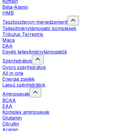
Koffein
Béta-Alanin
HMB
Tesztoszteron-menedzsment
Teljesítménytámogató komplexek
Tribulus Terrestris
Maca
DAA
Egyéb teljesítménytámogatók
Szénhidrátok
Gyors szénhidrátok
All in one
Energia zselék
Lassú szénhidrátok
Aminosavak
BCAA
EAA
Komplex aminosavak
Glutamin
Citrullin
Arginin