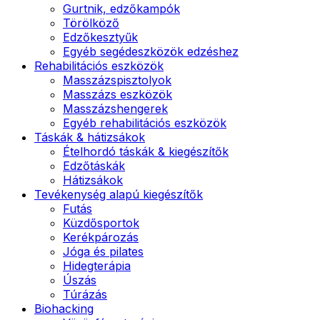
Gurtnik, edzőkampók
Törölköző
Edzőkesztyűk
Egyéb segédeszközök edzéshez
Rehabilitációs eszközök
Masszázspisztolyok
Masszázs eszközök
Masszázshengerek
Egyéb rehabilitációs eszközök
Táskák & hátizsákok
Ételhordó táskák & kiegészítők
Edzőtáskák
Hátizsákok
Tevékenység alapú kiegészítők
Futás
Küzdősportok
Kerékpározás
Jóga és pilates
Hidegterápia
Úszás
Túrázás
Biohacking