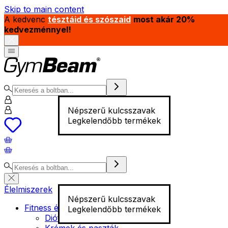
Skip to main content
A kedvenc
tésztáid és szószaid
most akár 20%
kedvezménnyel!
Népszerű kulcsszavak
Legkelendőbb termékek
Élelmiszerek
Népszerű kulcsszavak
Fitness élelmiszer
Legkelendőbb termékek
Diófélék
Krémek és paszták