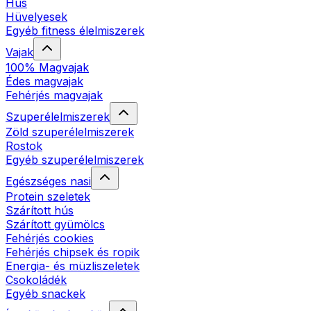
Hús
Hüvelyesek
Egyéb fitness élelmiszerek
Vajak
100% Magvajak
Édes magvajak
Fehérjés magvajak
Szuperélelmiszerek
Zöld szuperélelmiszerek
Rostok
Egyéb szuperélelmiszerek
Egészséges nasi
Protein szeletek
Szárított hús
Szárított gyümölcs
Fehérjés cookies
Fehérjés chipsek és ropik
Energia- és müzliszeletek
Csokoládék
Egyéb snackek