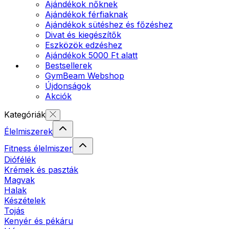
Ajándékok nőknek
Ajándékok férfiaknak
Ajándékok sütéshez és főzéshez
Divat és kiegészítők
Eszközök edzéshez
Ajándékok 5000 Ft alatt
Bestsellerek
GymBeam Webshop
Újdonságok
Akciók
Kategóriák
Élelmiszerek
Fitness élelmiszer
Diófélék
Krémek és paszták
Magvak
Halak
Készételek
Tojás
Kenyér és pékáru