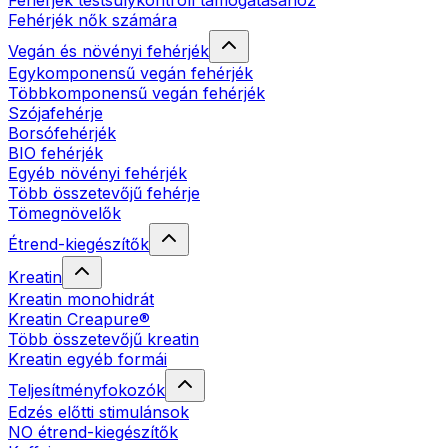
Fehérjék testsúlykontroll támogatásához
Fehérjék nők számára
Vegán és növényi fehérjék
Egykomponensű vegán fehérjék
Többkomponensű vegán fehérjék
Szójafehérje
Borsófehérjék
BIO fehérjék
Egyéb növényi fehérjék
Több összetevőjű fehérje
Tömegnövelők
Étrend-kiegészítők
Kreatin
Kreatin monohidrát
Kreatin Creapure®
Több összetevőjű kreatin
Kreatin egyéb formái
Teljesítményfokozók
Edzés előtti stimulánsok
NO étrend-kiegészítők