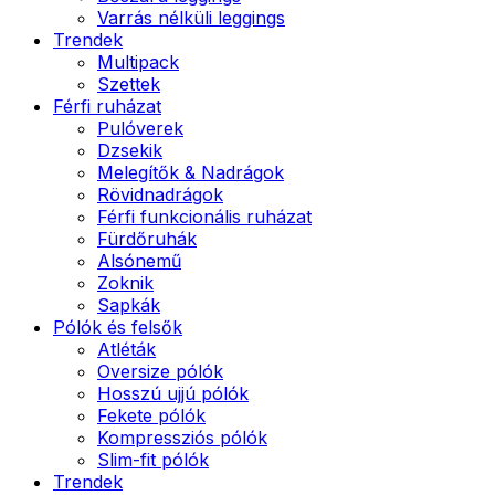
Varrás nélküli leggings
Trendek
Multipack
Szettek
Férfi ruházat
Pulóverek
Dzsekik
Melegítők & Nadrágok
Rövidnadrágok
Férfi funkcionális ruházat
Fürdőruhák
Alsónemű
Zoknik
Sapkák
Pólók és felsők
Atléták
Oversize pólók
Hosszú ujjú pólók
Fekete pólók
Kompressziós pólók
Slim-fit pólók
Trendek