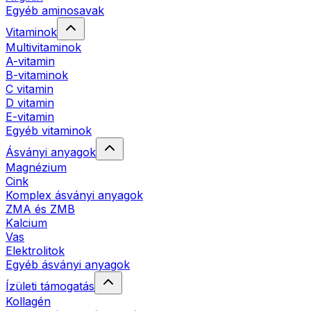
Egyéb aminosavak
Vitaminok
Multivitaminok
A-vitamin
B-vitaminok
C vitamin
D vitamin
E-vitamin
Egyéb vitaminok
Ásványi anyagok
Magnézium
Cink
Komplex ásványi anyagok
ZMA és ZMB
Kalcium
Vas
Elektrolitok
Egyéb ásványi anyagok
Ízületi támogatás
Kollagén