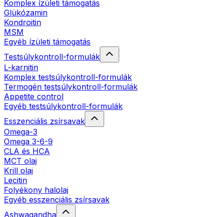
Komplex ízületi támogatás
Glükózamin
Kondroitin
MSM
Egyéb ízületi támogatás
Testsúlykontroll-formulák
L-karnitin
Komplex testsúlykontroll-formulák
Termogén testsúlykontroll-formulák
Appetite control
Egyéb testsúlykontroll-formulák
Esszenciális zsírsavak
Omega-3
Omega 3-6-9
CLA és HCA
MCT olaj
Krill olaj
Lecitin
Folyékony halolaj
Egyéb esszenciális zsírsavak
Ashwagandha