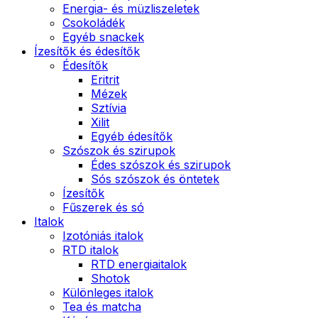
Energia- és müzliszeletek
Csokoládék
Egyéb snackek
Ízesítők és édesítők
Édesítők
Eritrit
Mézek
Sztívia
Xilit
Egyéb édesítők
Szószok és szirupok
Édes szószok és szirupok
Sós szószok és öntetek
Ízesítők
Fűszerek és só
Italok
Izotóniás italok
RTD italok
RTD energiaitalok
Shotok
Különleges italok
Tea és matcha