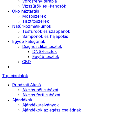
Vörösfény-terápia
Vízszűrők és -kancsók
Öko háztartás
Mosószerek
Tisztítószerek
Natúrkozmetikumok
Tusfürdők és szappanok
Samponok és hajápolás
Egyéb kategóriák
Diagnosztikai tesztek
DNS-tesztek
Egyéb tesztek
CBD
Top ajánlatok
Ruházati Akció
Akciós női ruházat
Akciós férfi ruházat
Ajándékok
Ajándékutalványok
Ajándékok az egész családnak