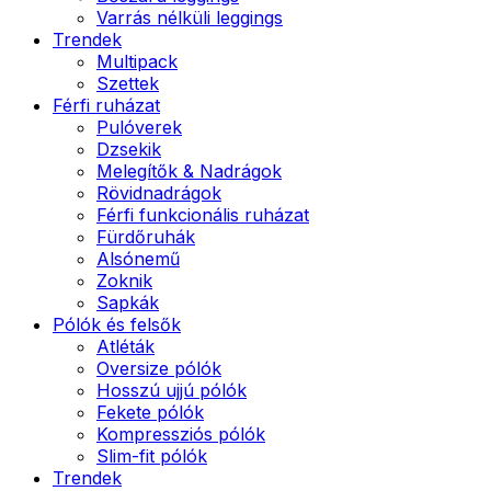
Varrás nélküli leggings
Trendek
Multipack
Szettek
Férfi ruházat
Pulóverek
Dzsekik
Melegítők & Nadrágok
Rövidnadrágok
Férfi funkcionális ruházat
Fürdőruhák
Alsónemű
Zoknik
Sapkák
Pólók és felsők
Atléták
Oversize pólók
Hosszú ujjú pólók
Fekete pólók
Kompressziós pólók
Slim-fit pólók
Trendek