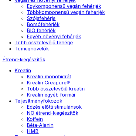
Egykomponensű vegán fehérjék
Többkomponensű vegán fehérjék
Szójafehérje
Borsófehérjék
BIO fehérjék
Egyéb növényi fehérjék
Több összetevőjű fehérje
Tömegnövelők
Étrend-kiegészítők
Kreatin
Kreatin monohidrát
Kreatin Creapure®
Több összetevőjű kreatin
Kreatin egyéb formái
Teljesítményfokozók
Edzés előtti stimulánsok
NO étrend-kiegészítők
Koffein
Béta-Alanin
HMB