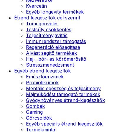
Kvercetin
Egyéb longevity termékek
Étrend-kiegészítők cél szerint
Tömegnövelés
Testsúly csökkentés
Teljesítményjavítás
Immunrendszer támogatás
Regeneráció elősegítése
Alvást segítő termékek
Haj-, bőr- és körömerősítő
Stresszmenedzsment
Egyéb étrend-kiegészítők
Emésztőenzimek
Probiotikumok
Mentális egészség és teljesítmény
Májműködést támogató termékek
Gyógynövényes étrend-kiegészítők
Gombák
Gaming
Görcsoldók
Egyéb speciális étrend-kiegészítők
Termékminta