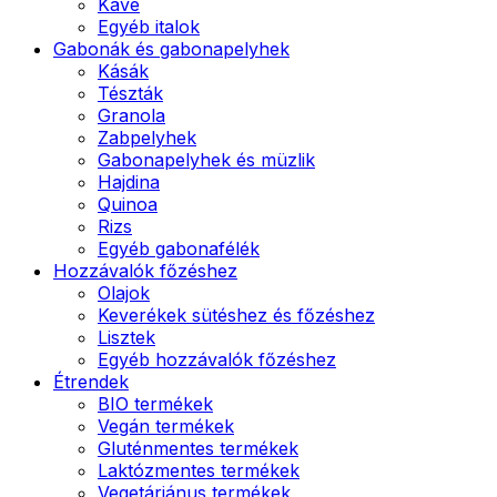
Kávé
Egyéb italok
Gabonák és gabonapelyhek
Kásák
Tészták
Granola
Zabpelyhek
Gabonapelyhek és müzlik
Hajdina
Quinoa
Rizs
Egyéb gabonafélék
Hozzávalók főzéshez
Olajok
Keverékek sütéshez és főzéshez
Lisztek
Egyéb hozzávalók főzéshez
Étrendek
BIO termékek
Vegán termékek
Gluténmentes termékek
Laktózmentes termékek
Vegetáriánus termékek