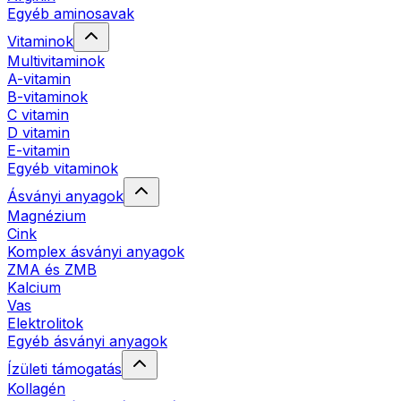
Egyéb aminosavak
Vitaminok
Multivitaminok
A-vitamin
B-vitaminok
C vitamin
D vitamin
E-vitamin
Egyéb vitaminok
Ásványi anyagok
Magnézium
Cink
Komplex ásványi anyagok
ZMA és ZMB
Kalcium
Vas
Elektrolitok
Egyéb ásványi anyagok
Ízületi támogatás
Kollagén