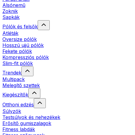
Alsónemű
Zoknik
Sapkák
Pólók és felsők
Atléták
Oversize pólók
Hosszú ujjú pólók
Fekete pólók
Kompressziós pólók
Slim-fit pólók
Trendek
Multipack
Melegítő szettek
Kiegészítők
Otthoni edzés
Súlyzók
Testsúlyok és nehezékek
Erősítő gumiszalagok
Fitness labdák