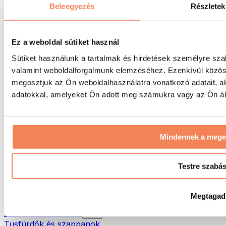
Táskák & hátizsákok
Beleegyezés
Részletek
Ételhordó táskák & kiegészítők
Edzőtáskák
Hátizsákok
Ez a weboldal sütiket használ
Tevékenység alapú kiegészítők
Sütiket használunk a tartalmak és hirdetések személyre sza
Futás
valamint weboldalforgalmunk elemzéséhez. Ezenkívül közöss
Küzdősportok
megosztjuk az Ön weboldalhasználatra vonatkozó adatait, a
Kerékpározás
Jóga és pilates
adatokkal, amelyeket Ön adott meg számukra vagy az Ön álta
Hidegterápia
Úszás
Túrázás
Mindennek a meg
Biohacking
Vörösfény-terápia
Vízszűrők és -kancsók
Testre szabá
Öko háztartás
Mosószerek
Megtagad
Tisztítószerek
Natúrkozmetikumok
Tusfürdők és szappanok