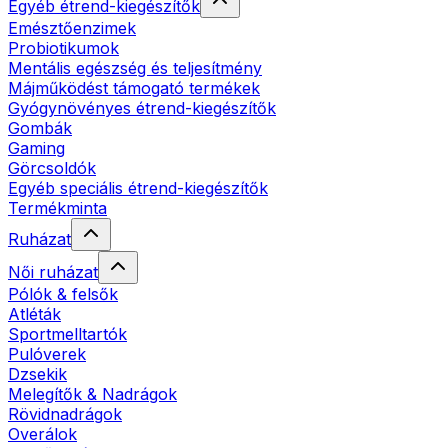
Egyéb étrend-kiegészítők
Emésztőenzimek
Probiotikumok
Mentális egészség és teljesítmény
Májműködést támogató termékek
Gyógynövényes étrend-kiegészítők
Gombák
Gaming
Görcsoldók
Egyéb speciális étrend-kiegészítők
Termékminta
Ruházat
Női ruházat
Pólók & felsők
Atléták
Sportmelltartók
Pulóverek
Dzsekik
Melegítők & Nadrágok
Rövidnadrágok
Overálok