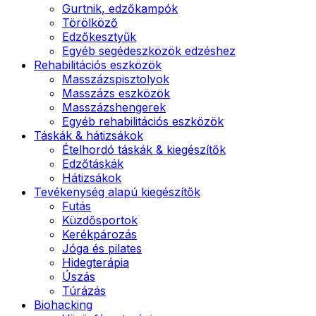
Gurtnik, edzőkampók
Törölköző
Edzőkesztyűk
Egyéb segédeszközök edzéshez
Rehabilitációs eszközök
Masszázspisztolyok
Masszázs eszközök
Masszázshengerek
Egyéb rehabilitációs eszközök
Táskák & hátizsákok
Ételhordó táskák & kiegészítők
Edzőtáskák
Hátizsákok
Tevékenység alapú kiegészítők
Futás
Küzdősportok
Kerékpározás
Jóga és pilates
Hidegterápia
Úszás
Túrázás
Biohacking