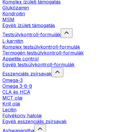
Komplex ízületi támogatás
Glükózamin
Kondroitin
MSM
Egyéb ízületi támogatás
Testsúlykontroll-formulák
L-karnitin
Komplex testsúlykontroll-formulák
Termogén testsúlykontroll-formulák
Appetite control
Egyéb testsúlykontroll-formulák
Esszenciális zsírsavak
Omega-3
Omega 3-6-9
CLA és HCA
MCT olaj
Krill olaj
Lecitin
Folyékony halolaj
Egyéb esszenciális zsírsavak
Ashwagandha