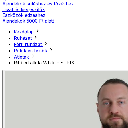
Ajándékok sütéshez és főzéshez
Divat és kiegészítők
Eszközök edzéshez
Ajándékok 5000 Ft alatt
Kezdőlap
Ruházat
Férfi ruházat
Pólók és felsők
Atléták
Ribbed atléta White - STRIX