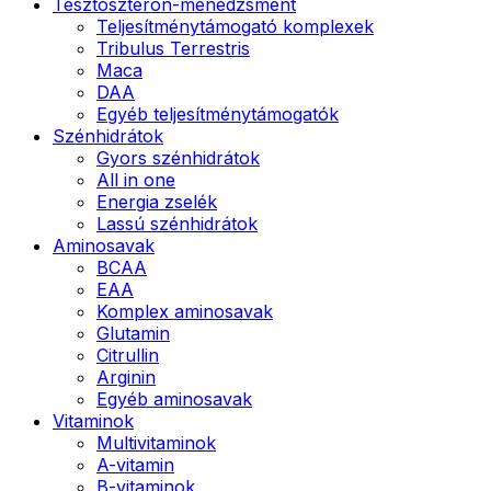
Tesztoszteron-menedzsment
Teljesítménytámogató komplexek
Tribulus Terrestris
Maca
DAA
Egyéb teljesítménytámogatók
Szénhidrátok
Gyors szénhidrátok
All in one
Energia zselék
Lassú szénhidrátok
Aminosavak
BCAA
EAA
Komplex aminosavak
Glutamin
Citrullin
Arginin
Egyéb aminosavak
Vitaminok
Multivitaminok
A-vitamin
B-vitaminok