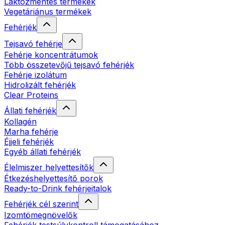
Laktózmentes termékek
Vegetáriánus termékek
Fehérjék
Tejsavó fehérje
Fehérje koncentrátumok
Több összetevőjű tejsavó fehérjék
Fehérje izolátum
Hidrolizált fehérjék
Clear Proteins
Állati fehérjék
Kollagén
Marha fehérje
Éjjeli fehérjék
Egyéb állati fehérjék
Élelmiszer helyettesítők
Étkezéshelyettesítő porok
Ready-to-Drink fehérjeitalok
Fehérjék cél szerint
Izomtömegnövelők