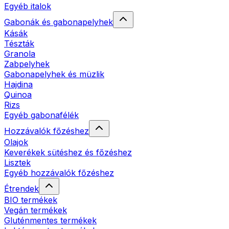
Egyéb italok
Gabonák és gabonapelyhek
Kásák
Tészták
Granola
Zabpelyhek
Gabonapelyhek és müzlik
Hajdina
Quinoa
Rizs
Egyéb gabonafélék
Hozzávalók főzéshez
Olajok
Keverékek sütéshez és főzéshez
Lisztek
Egyéb hozzávalók főzéshez
Étrendek
BIO termékek
Vegán termékek
Gluténmentes termékek