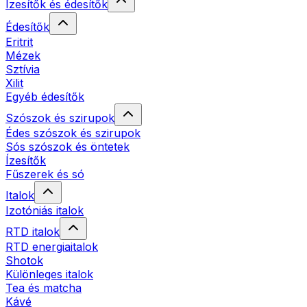
Ízesítők és édesítők
Édesítők
Eritrit
Mézek
Sztívia
Xilit
Egyéb édesítők
Szószok és szirupok
Édes szószok és szirupok
Sós szószok és öntetek
Ízesítők
Fűszerek és só
Italok
Izotóniás italok
RTD italok
RTD energiaitalok
Shotok
Különleges italok
Tea és matcha
Kávé