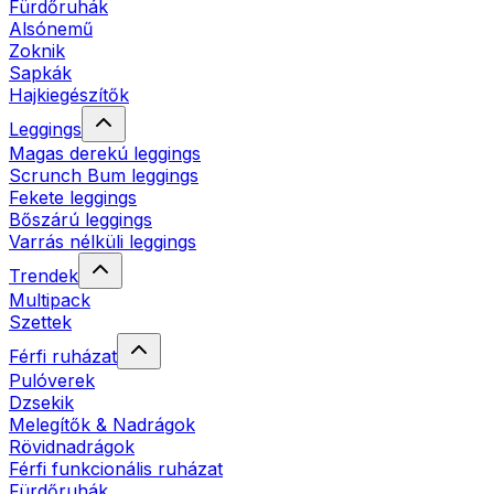
Fürdőruhák
Alsónemű
Zoknik
Sapkák
Hajkiegészítők
Leggings
Magas derekú leggings
Scrunch Bum leggings
Fekete leggings
Bőszárú leggings
Varrás nélküli leggings
Trendek
Multipack
Szettek
Férfi ruházat
Pulóverek
Dzsekik
Melegítők & Nadrágok
Rövidnadrágok
Férfi funkcionális ruházat
Fürdőruhák