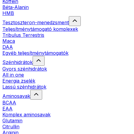
Koffein
Béta-Alanin
HMB
Tesztoszteron-menedzsment
Teljesítménytámogató komplexek
Tribulus Terrestris
Maca
DAA
Egyéb teljesítménytámogatók
Szénhidrátok
Gyors szénhidrátok
All in one
Energia zselék
Lassú szénhidrátok
Aminosavak
BCAA
EAA
Komplex aminosavak
Glutamin
Citrullin
Arginin