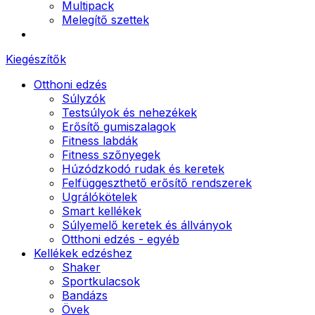
Multipack
Melegítő szettek
Kiegészítők
Otthoni edzés
Súlyzók
Testsúlyok és nehezékek
Erősítő gumiszalagok
Fitness labdák
Fitness szőnyegek
Húzódzkodó rudak és keretek
Felfüggeszthető erősítő rendszerek
Ugrálókötelek
Smart kellékek
Súlyemelő keretek és állványok
Otthoni edzés - egyéb
Kellékek edzéshez
Shaker
Sportkulacsok
Bandázs
Övek