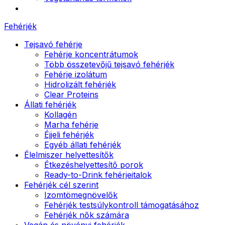
Fehérjék
Tejsavó fehérje
Fehérje koncentrátumok
Több összetevőjű tejsavó fehérjék
Fehérje izolátum
Hidrolizált fehérjék
Clear Proteins
Állati fehérjék
Kollagén
Marha fehérje
Éjjeli fehérjék
Egyéb állati fehérjék
Élelmiszer helyettesítők
Étkezéshelyettesítő porok
Ready-to-Drink fehérjeitalok
Fehérjék cél szerint
Izomtömegnövelők
Fehérjék testsúlykontroll támogatásához
Fehérjék nők számára
Vegán és növényi fehérjék