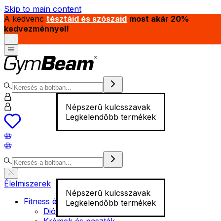
Skip to main content
A kedvenc
tésztáid és szószaid
most akár 20%
kedvezménnyel!
Népszerű kulcsszavak
Legkelendőbb termékek
Élelmiszerek
Népszerű kulcsszavak
Fitness élelmiszer
Legkelendőbb termékek
Diófélék
Krémek és paszták