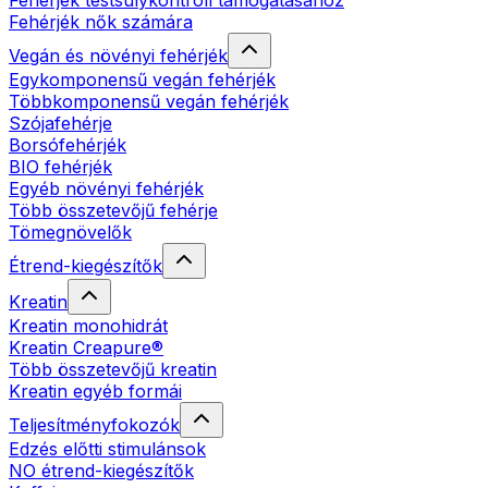
Fehérjék testsúlykontroll támogatásához
Fehérjék nők számára
Vegán és növényi fehérjék
Egykomponensű vegán fehérjék
Többkomponensű vegán fehérjék
Szójafehérje
Borsófehérjék
BIO fehérjék
Egyéb növényi fehérjék
Több összetevőjű fehérje
Tömegnövelők
Étrend-kiegészítők
Kreatin
Kreatin monohidrát
Kreatin Creapure®
Több összetevőjű kreatin
Kreatin egyéb formái
Teljesítményfokozók
Edzés előtti stimulánsok
NO étrend-kiegészítők