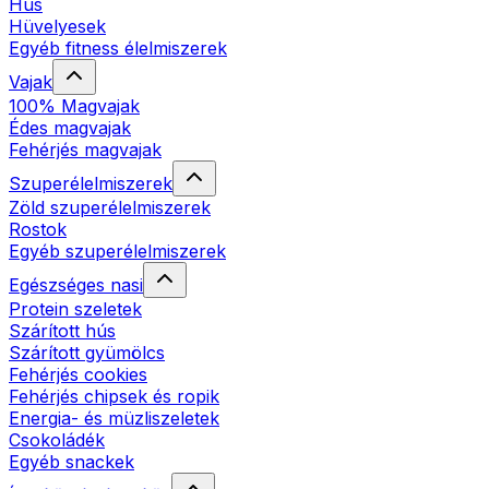
Hús
Hüvelyesek
Egyéb fitness élelmiszerek
Vajak
100% Magvajak
Édes magvajak
Fehérjés magvajak
Szuperélelmiszerek
Zöld szuperélelmiszerek
Rostok
Egyéb szuperélelmiszerek
Egészséges nasi
Protein szeletek
Szárított hús
Szárított gyümölcs
Fehérjés cookies
Fehérjés chipsek és ropik
Energia- és müzliszeletek
Csokoládék
Egyéb snackek