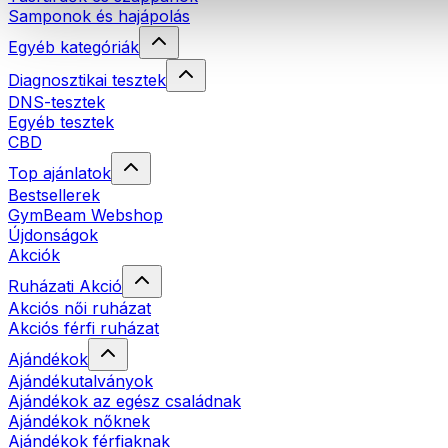
Samponok és hajápolás
Egyéb kategóriák
Diagnosztikai tesztek
DNS-tesztek
Egyéb tesztek
CBD
Top ajánlatok
Bestsellerek
GymBeam Webshop
Újdonságok
Akciók
Ruházati Akció
Akciós női ruházat
Akciós férfi ruházat
Ajándékok
Ajándékutalványok
Ajándékok az egész családnak
Ajándékok nőknek
Ajándékok férfiaknak