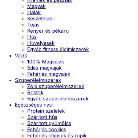
Magvak
Halak
Készételek
Tojás
Kenyér és pékáru
Hús
Hüvelyesek
Egyéb fitness élelmiszerek
Vajak
100% Magvajak
Édes magvajak
Fehérjés magvajak
Szuperélelmiszerek
Zöld szuperélelmiszerek
Rostok
Egyéb szuperélelmiszerek
Egészséges nasi
Protein szeletek
Szárított hús
Szárított gyümölcs
Fehérjés cookies
Fehérjés chipsek és ropik