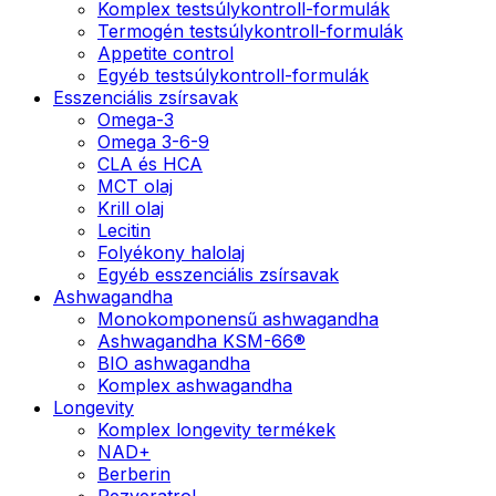
Komplex testsúlykontroll-formulák
Termogén testsúlykontroll-formulák
Appetite control
Egyéb testsúlykontroll-formulák
Esszenciális zsírsavak
Omega-3
Omega 3-6-9
CLA és HCA
MCT olaj
Krill olaj
Lecitin
Folyékony halolaj
Egyéb esszenciális zsírsavak
Ashwagandha
Monokomponensű ashwagandha
Ashwagandha KSM-66®
BIO ashwagandha
Komplex ashwagandha
Longevity
Komplex longevity termékek
NAD+
Berberin
Rezveratrol