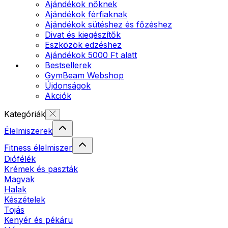
Ajándékok nőknek
Ajándékok férfiaknak
Ajándékok sütéshez és főzéshez
Divat és kiegészítők
Eszközök edzéshez
Ajándékok 5000 Ft alatt
Bestsellerek
GymBeam Webshop
Újdonságok
Akciók
Kategóriák
Élelmiszerek
Fitness élelmiszer
Diófélék
Krémek és paszták
Magvak
Halak
Készételek
Tojás
Kenyér és pékáru