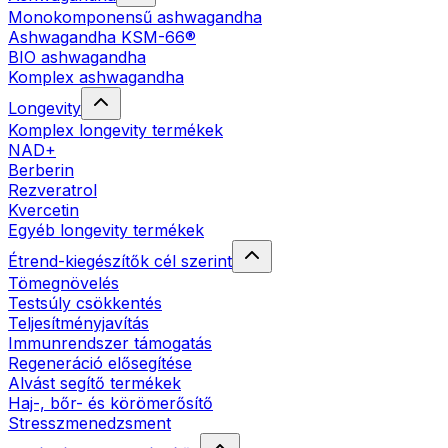
Monokomponensű ashwagandha
Ashwagandha KSM-66®
BIO ashwagandha
Komplex ashwagandha
Longevity
Komplex longevity termékek
NAD+
Berberin
Rezveratrol
Kvercetin
Egyéb longevity termékek
Étrend-kiegészítők cél szerint
Tömegnövelés
Testsúly csökkentés
Teljesítményjavítás
Immunrendszer támogatás
Regeneráció elősegítése
Alvást segítő termékek
Haj-, bőr- és körömerősítő
Stresszmenedzsment