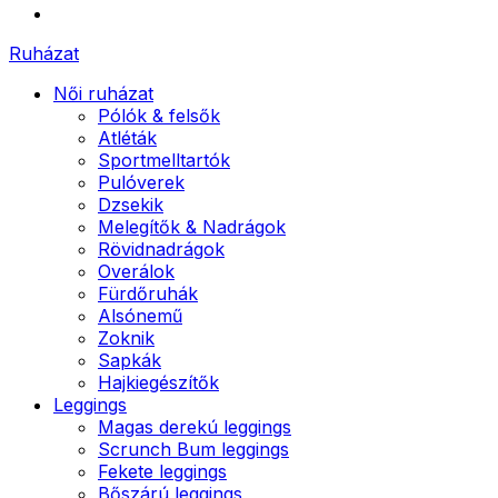
Ruházat
Női ruházat
Pólók & felsők
Atléták
Sportmelltartók
Pulóverek
Dzsekik
Melegítők & Nadrágok
Rövidnadrágok
Overálok
Fürdőruhák
Alsónemű
Zoknik
Sapkák
Hajkiegészítők
Leggings
Magas derekú leggings
Scrunch Bum leggings
Fekete leggings
Bőszárú leggings