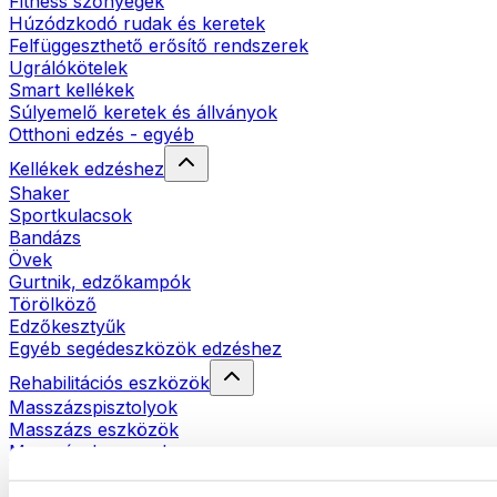
Fitness szőnyegek
Húzódzkodó rudak és keretek
Felfüggeszthető erősítő rendszerek
Ugrálókötelek
Smart kellékek
Súlyemelő keretek és állványok
Otthoni edzés - egyéb
Kellékek edzéshez
Shaker
Sportkulacsok
Bandázs
Övek
Gurtnik, edzőkampók
Törölköző
Edzőkesztyűk
Egyéb segédeszközök edzéshez
Rehabilitációs eszközök
Masszázspisztolyok
Masszázs eszközök
Masszázshengerek
Egyéb rehabilitációs eszközök