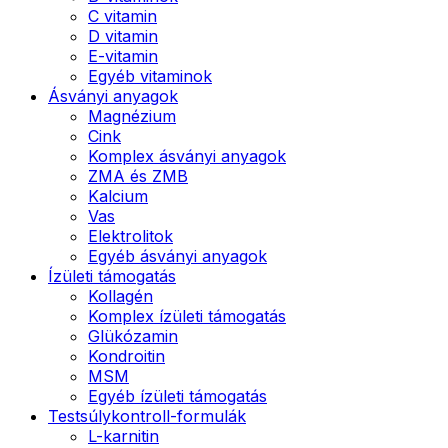
C vitamin
D vitamin
E-vitamin
Egyéb vitaminok
Ásványi anyagok
Magnézium
Cink
Komplex ásványi anyagok
ZMA és ZMB
Kalcium
Vas
Elektrolitok
Egyéb ásványi anyagok
Ízületi támogatás
Kollagén
Komplex ízületi támogatás
Glükózamin
Kondroitin
MSM
Egyéb ízületi támogatás
Testsúlykontroll-formulák
L-karnitin