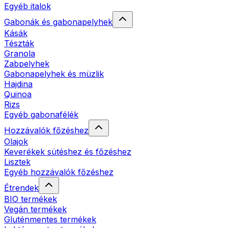
Egyéb italok
Gabonák és gabonapelyhek
Kásák
Tészták
Granola
Zabpelyhek
Gabonapelyhek és müzlik
Hajdina
Quinoa
Rizs
Egyéb gabonafélék
Hozzávalók főzéshez
Olajok
Keverékek sütéshez és főzéshez
Lisztek
Egyéb hozzávalók főzéshez
Étrendek
BIO termékek
Vegán termékek
Gluténmentes termékek