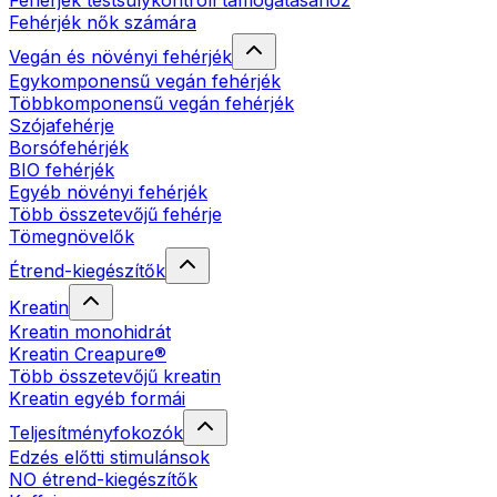
Fehérjék testsúlykontroll támogatásához
Fehérjék nők számára
Vegán és növényi fehérjék
Egykomponensű vegán fehérjék
Többkomponensű vegán fehérjék
Szójafehérje
Borsófehérjék
BIO fehérjék
Egyéb növényi fehérjék
Több összetevőjű fehérje
Tömegnövelők
Étrend-kiegészítők
Kreatin
Kreatin monohidrát
Kreatin Creapure®
Több összetevőjű kreatin
Kreatin egyéb formái
Teljesítményfokozók
Edzés előtti stimulánsok
NO étrend-kiegészítők