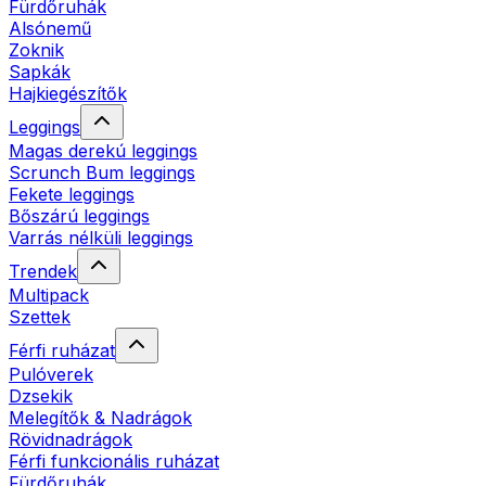
Fürdőruhák
Alsónemű
Zoknik
Sapkák
Hajkiegészítők
Leggings
Magas derekú leggings
Scrunch Bum leggings
Fekete leggings
Bőszárú leggings
Varrás nélküli leggings
Trendek
Multipack
Szettek
Férfi ruházat
Pulóverek
Dzsekik
Melegítők & Nadrágok
Rövidnadrágok
Férfi funkcionális ruházat
Fürdőruhák