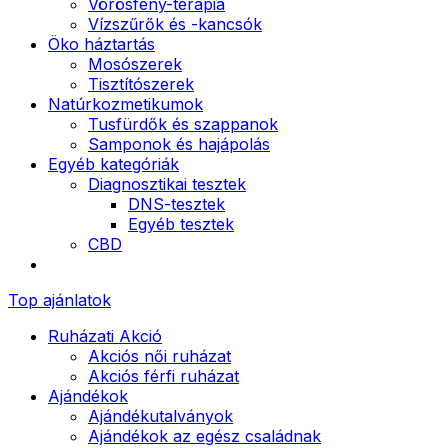
Vörösfény-terápia
Vízszűrők és -kancsók
Öko háztartás
Mosószerek
Tisztítószerek
Natúrkozmetikumok
Tusfürdők és szappanok
Samponok és hajápolás
Egyéb kategóriák
Diagnosztikai tesztek
DNS-tesztek
Egyéb tesztek
CBD
Top ajánlatok
Ruházati Akció
Akciós női ruházat
Akciós férfi ruházat
Ajándékok
Ajándékutalványok
Ajándékok az egész családnak