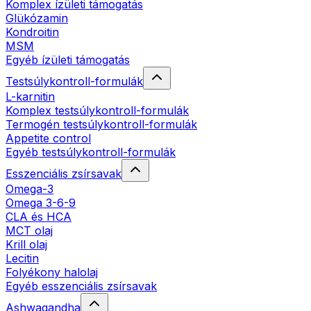
Komplex ízületi támogatás
Glükózamin
Kondroitin
MSM
Egyéb ízületi támogatás
Testsúlykontroll-formulák
L-karnitin
Komplex testsúlykontroll-formulák
Termogén testsúlykontroll-formulák
Appetite control
Egyéb testsúlykontroll-formulák
Esszenciális zsírsavak
Omega-3
Omega 3-6-9
CLA és HCA
MCT olaj
Krill olaj
Lecitin
Folyékony halolaj
Egyéb esszenciális zsírsavak
Ashwagandha