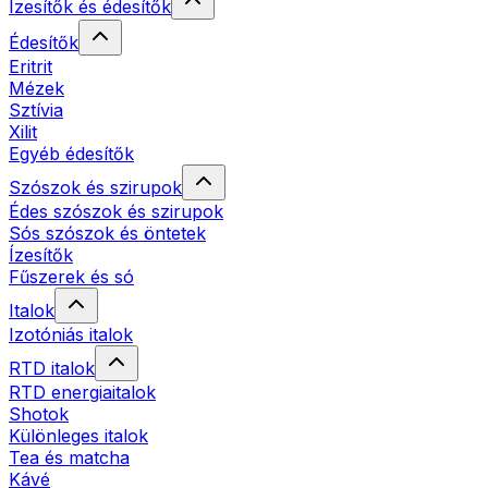
Ízesítők és édesítők
Édesítők
Eritrit
Mézek
Sztívia
Xilit
Egyéb édesítők
Szószok és szirupok
Édes szószok és szirupok
Sós szószok és öntetek
Ízesítők
Fűszerek és só
Italok
Izotóniás italok
RTD italok
RTD energiaitalok
Shotok
Különleges italok
Tea és matcha
Kávé