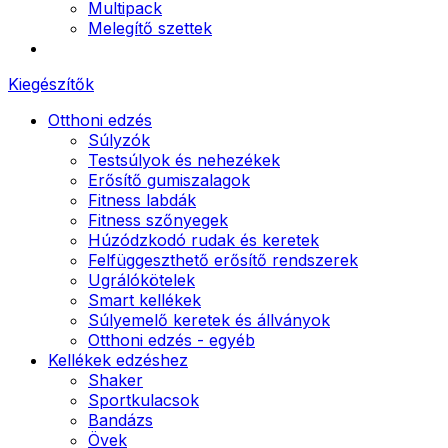
Multipack
Melegítő szettek
Kiegészítők
Otthoni edzés
Súlyzók
Testsúlyok és nehezékek
Erősítő gumiszalagok
Fitness labdák
Fitness szőnyegek
Húzódzkodó rudak és keretek
Felfüggeszthető erősítő rendszerek
Ugrálókötelek
Smart kellékek
Súlyemelő keretek és állványok
Otthoni edzés - egyéb
Kellékek edzéshez
Shaker
Sportkulacsok
Bandázs
Övek