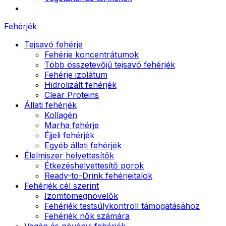
Fehérjék
Tejsavó fehérje
Fehérje koncentrátumok
Több összetevőjű tejsavó fehérjék
Fehérje izolátum
Hidrolizált fehérjék
Clear Proteins
Állati fehérjék
Kollagén
Marha fehérje
Éjjeli fehérjék
Egyéb állati fehérjék
Élelmiszer helyettesítők
Étkezéshelyettesítő porok
Ready-to-Drink fehérjeitalok
Fehérjék cél szerint
Izomtömegnövelők
Fehérjék testsúlykontroll támogatásához
Fehérjék nők számára
Vegán és növényi fehérjék