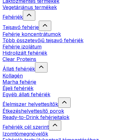
Laktózmentes termékek
Vegetáriánus termékek
Fehérjék
Tejsavó fehérje
Fehérje koncentrátumok
Több összetevőjű tejsavó fehérjék
Fehérje izolátum
Hidrolizált fehérjék
Clear Proteins
Állati fehérjék
Kollagén
Marha fehérje
Éjjeli fehérjék
Egyéb állati fehérjék
Élelmiszer helyettesítők
Étkezéshelyettesítő porok
Ready-to-Drink fehérjeitalok
Fehérjék cél szerint
Izomtömegnövelők