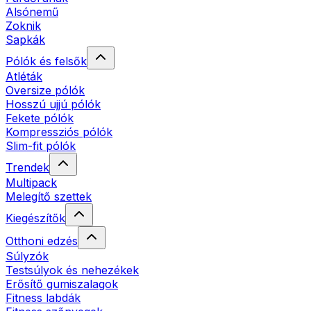
Alsónemű
Zoknik
Sapkák
Pólók és felsők
Atléták
Oversize pólók
Hosszú ujjú pólók
Fekete pólók
Kompressziós pólók
Slim-fit pólók
Trendek
Multipack
Melegítő szettek
Kiegészítők
Otthoni edzés
Súlyzók
Testsúlyok és nehezékek
Erősítő gumiszalagok
Fitness labdák