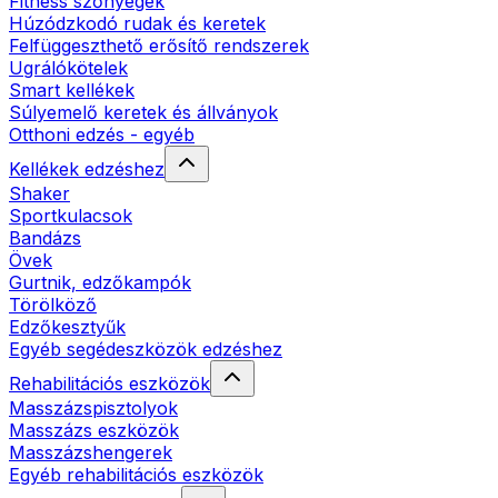
Fitness szőnyegek
Húzódzkodó rudak és keretek
Felfüggeszthető erősítő rendszerek
Ugrálókötelek
Smart kellékek
Súlyemelő keretek és állványok
Otthoni edzés - egyéb
Kellékek edzéshez
Shaker
Sportkulacsok
Bandázs
Övek
Gurtnik, edzőkampók
Törölköző
Edzőkesztyűk
Egyéb segédeszközök edzéshez
Rehabilitációs eszközök
Masszázspisztolyok
Masszázs eszközök
Masszázshengerek
Egyéb rehabilitációs eszközök