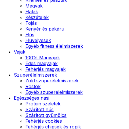
Magvak
Halak
Készételek
Tojás
Kenyér és pékáru
Hús
Hüvelyesek
Egyéb fitness élelmiszerek
Vajak
100% Magvajak
Édes magvajak
Fehérjés magvajak
Szuperélelmiszerek
Zöld szuperélelmiszerek
Rostok
Egyéb szuperélelmiszerek
Egészséges nasi
Protein szeletek
Szárított hús
Szárított gyümölcs
Fehérjés cookies
Fehérjés chipsek és ropik