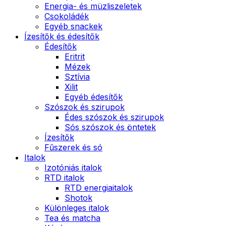
Energia- és müzliszeletek
Csokoládék
Egyéb snackek
Ízesítők és édesítők
Édesítők
Eritrit
Mézek
Sztívia
Xilit
Egyéb édesítők
Szószok és szirupok
Édes szószok és szirupok
Sós szószok és öntetek
Ízesítők
Fűszerek és só
Italok
Izotóniás italok
RTD italok
RTD energiaitalok
Shotok
Különleges italok
Tea és matcha