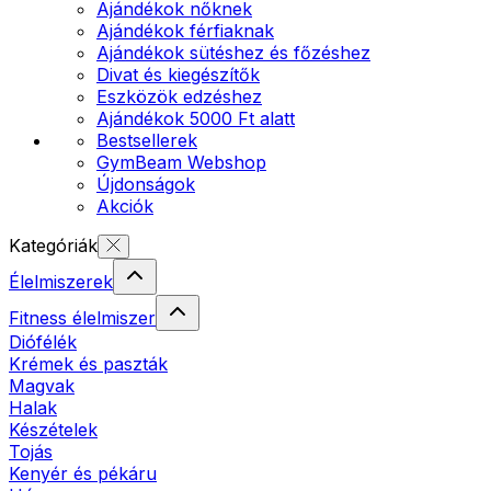
Ajándékok nőknek
Ajándékok férfiaknak
Ajándékok sütéshez és főzéshez
Divat és kiegészítők
Eszközök edzéshez
Ajándékok 5000 Ft alatt
Bestsellerek
GymBeam Webshop
Újdonságok
Akciók
Kategóriák
Élelmiszerek
Fitness élelmiszer
Diófélék
Krémek és paszták
Magvak
Halak
Készételek
Tojás
Kenyér és pékáru