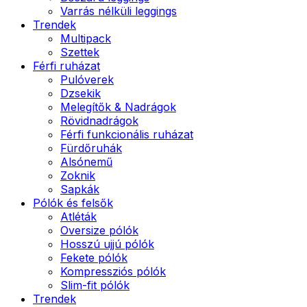
Varrás nélküli leggings
Trendek
Multipack
Szettek
Férfi ruházat
Pulóverek
Dzsekik
Melegítők & Nadrágok
Rövidnadrágok
Férfi funkcionális ruházat
Fürdőruhák
Alsónemű
Zoknik
Sapkák
Pólók és felsők
Atléták
Oversize pólók
Hosszú ujjú pólók
Fekete pólók
Kompressziós pólók
Slim-fit pólók
Trendek