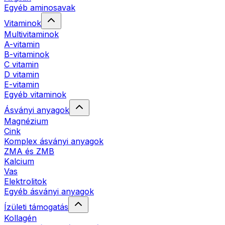
Egyéb aminosavak
Vitaminok
Multivitaminok
A-vitamin
B-vitaminok
C vitamin
D vitamin
E-vitamin
Egyéb vitaminok
Ásványi anyagok
Magnézium
Cink
Komplex ásványi anyagok
ZMA és ZMB
Kalcium
Vas
Elektrolitok
Egyéb ásványi anyagok
Ízületi támogatás
Kollagén