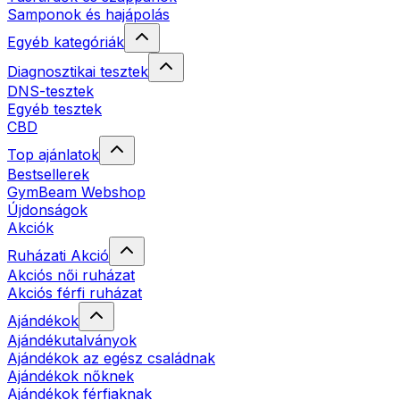
Samponok és hajápolás
Egyéb kategóriák
Diagnosztikai tesztek
DNS-tesztek
Egyéb tesztek
CBD
Top ajánlatok
Bestsellerek
GymBeam Webshop
Újdonságok
Akciók
Ruházati Akció
Akciós női ruházat
Akciós férfi ruházat
Ajándékok
Ajándékutalványok
Ajándékok az egész családnak
Ajándékok nőknek
Ajándékok férfiaknak