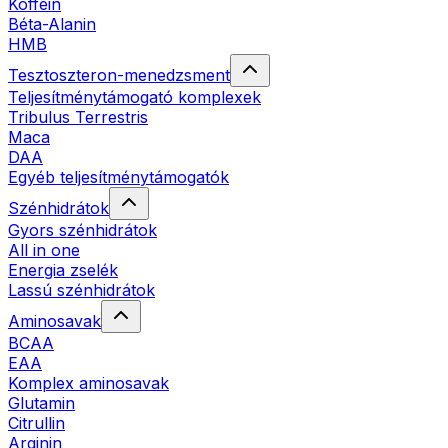
Koffein
Béta-Alanin
HMB
Tesztoszteron-menedzsment
Teljesítménytámogató komplexek
Tribulus Terrestris
Maca
DAA
Egyéb teljesítménytámogatók
Szénhidrátok
Gyors szénhidrátok
All in one
Energia zselék
Lassú szénhidrátok
Aminosavak
BCAA
EAA
Komplex aminosavak
Glutamin
Citrullin
Arginin