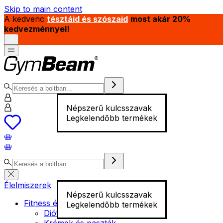
Skip to main content
A kedvenc
tésztáid és szószaid
most akár 20%
kedvezménnyel!
Népszerű kulcsszavak
Legkelendőbb termékek
Élelmiszerek
Népszerű kulcsszavak
Fitness élelmiszer
Legkelendőbb termékek
Diófélék
Krémek és paszták