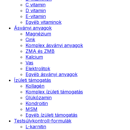
C vitamin
D vitamin
E-vitamin
Egyéb vitaminok
Ásványi anyagok
Magnézium
Cink
Komplex ásványi anyagok
ZMA és ZMB
Kalcium
Vas
Elektrolitok
Egyéb ásványi anyagok
Ízületi támogatás
Kollagén
Komplex ízületi támogatás
Glükózamin
Kondroitin
MSM
Egyéb ízületi támogatás
Testsúlykontroll-formulák
L-karnitin