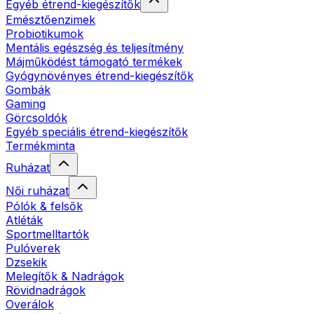
Egyéb étrend-kiegészítők
Emésztőenzimek
Probiotikumok
Mentális egészség és teljesítmény
Májműködést támogató termékek
Gyógynövényes étrend-kiegészítők
Gombák
Gaming
Görcsoldók
Egyéb speciális étrend-kiegészítők
Termékminta
Ruházat
Női ruházat
Pólók & felsők
Atléták
Sportmelltartók
Pulóverek
Dzsekik
Melegítők & Nadrágok
Rövidnadrágok
Overálok