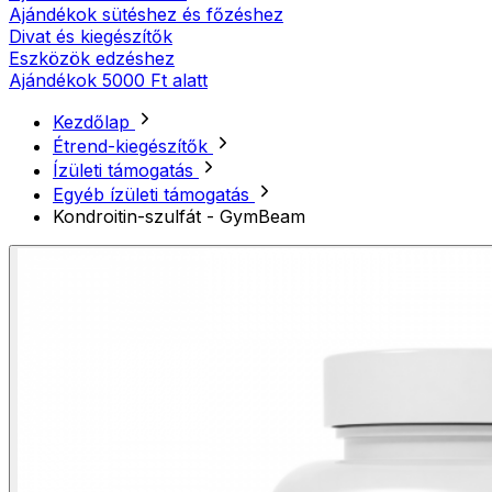
Ajándékok sütéshez és főzéshez
Divat és kiegészítők
Eszközök edzéshez
Ajándékok 5000 Ft alatt
Kezdőlap
Étrend-kiegészítők
Ízületi támogatás
Egyéb ízületi támogatás
Kondroitin-szulfát - GymBeam