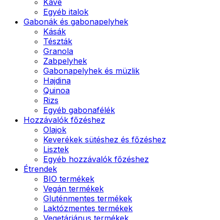
Kávé
Egyéb italok
Gabonák és gabonapelyhek
Kásák
Tészták
Granola
Zabpelyhek
Gabonapelyhek és müzlik
Hajdina
Quinoa
Rizs
Egyéb gabonafélék
Hozzávalók főzéshez
Olajok
Keverékek sütéshez és főzéshez
Lisztek
Egyéb hozzávalók főzéshez
Étrendek
BIO termékek
Vegán termékek
Gluténmentes termékek
Laktózmentes termékek
Vegetáriánus termékek