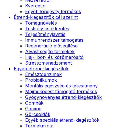
Kvercetin
Egyéb longevity termékek
Étrend-kiegészítők cél szerint
Tömegnövelés
Testsúly csökkentés
Teljesítményjavítás
Immunrendszer támogatás
Regeneráció elősegítése
Alvást segítő termékek
Haj-, bőr- és körömerősítő
Stresszmenedzsment
Egyéb étrend-kiegészítők
Emésztőenzimek
Probiotikumok
Mentális egészség és teljesítmény
Májműködést támogató termékek
Gyógynövényes étrend-kiegészítők
Gombák
Gaming
Görcsoldók
Egyéb speciális étrend-kiegészítők
Termékminta