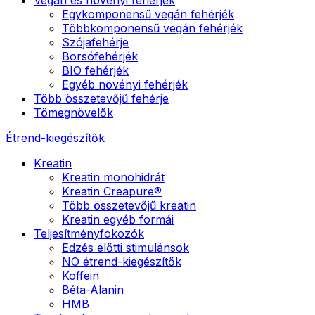
Egykomponensű vegán fehérjék
Többkomponensű vegán fehérjék
Szójafehérje
Borsófehérjék
BIO fehérjék
Egyéb növényi fehérjék
Több összetevőjű fehérje
Tömegnövelők
Étrend-kiegészítők
Kreatin
Kreatin monohidrát
Kreatin Creapure®
Több összetevőjű kreatin
Kreatin egyéb formái
Teljesítményfokozók
Edzés előtti stimulánsok
NO étrend-kiegészítők
Koffein
Béta-Alanin
HMB