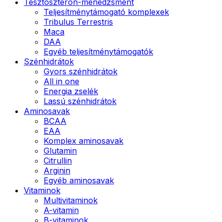
Tesztoszteron-menedzsment
Teljesítménytámogató komplexek
Tribulus Terrestris
Maca
DAA
Egyéb teljesítménytámogatók
Szénhidrátok
Gyors szénhidrátok
All in one
Energia zselék
Lassú szénhidrátok
Aminosavak
BCAA
EAA
Komplex aminosavak
Glutamin
Citrullin
Arginin
Egyéb aminosavak
Vitaminok
Multivitaminok
A-vitamin
B-vitaminok