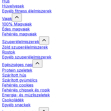
Hús
Hüvelyesek
Egyéb fitness élelmiszerek
Vajak
100% Magvajak
Édes magvajak
Fehérjés magvajak
Szuperélelmiszerek
Zöld szuperélelmiszerek
Rostok
Egyéb szuperélelmiszerek
Egészséges nasi
Protein szeletek
Szárított hús
Szárított gyümölcs
Fehérjés cookies
Fehérjés chipsek és ropik
Energia- és müzliszeletek
Csokoládék
Egyéb snackek