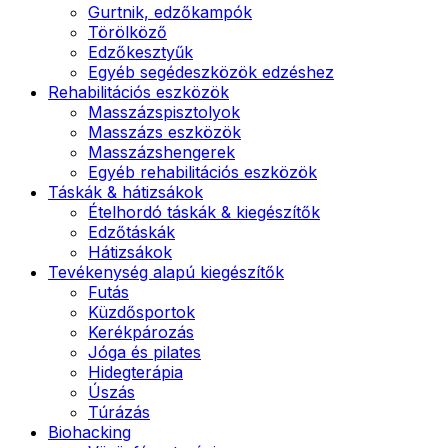
Gurtnik, edzőkampók
Törölköző
Edzőkesztyűk
Egyéb segédeszközök edzéshez
Rehabilitációs eszközök
Masszázspisztolyok
Masszázs eszközök
Masszázshengerek
Egyéb rehabilitációs eszközök
Táskák & hátizsákok
Ételhordó táskák & kiegészítők
Edzőtáskák
Hátizsákok
Tevékenység alapú kiegészítők
Futás
Küzdősportok
Kerékpározás
Jóga és pilates
Hidegterápia
Úszás
Túrázás
Biohacking