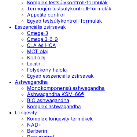
Komplex testsúlykontroll-formulák
Termogén testsúlykontroll-formulák
Appetite control
Egyéb testsúlykontroll-formulák
Esszenciális zsírsavak
Omega-3
Omega 3-6-9
CLA és HCA
MCT olaj
Krill olaj
Lecitin
Folyékony halolaj
Egyéb esszenciális zsírsavak
Ashwagandha
Monokomponensű ashwagandha
Ashwagandha KSM-66®
BIO ashwagandha
Komplex ashwagandha
Longevity
Komplex longevity termékek
NAD+
Berberin
Rezveratrol