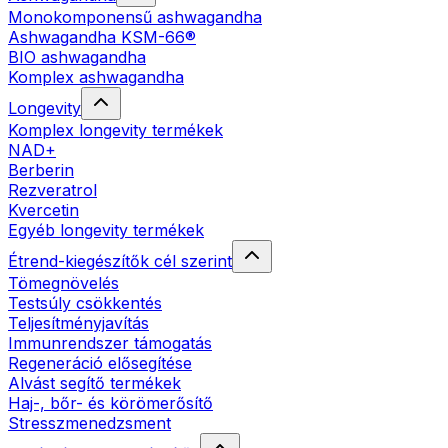
Monokomponensű ashwagandha
Ashwagandha KSM-66®
BIO ashwagandha
Komplex ashwagandha
Longevity
Komplex longevity termékek
NAD+
Berberin
Rezveratrol
Kvercetin
Egyéb longevity termékek
Étrend-kiegészítők cél szerint
Tömegnövelés
Testsúly csökkentés
Teljesítményjavítás
Immunrendszer támogatás
Regeneráció elősegítése
Alvást segítő termékek
Haj-, bőr- és körömerősítő
Stresszmenedzsment