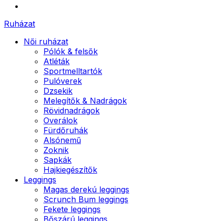
Ruházat
Női ruházat
Pólók & felsők
Atléták
Sportmelltartók
Pulóverek
Dzsekik
Melegítők & Nadrágok
Rövidnadrágok
Overálok
Fürdőruhák
Alsónemű
Zoknik
Sapkák
Hajkiegészítők
Leggings
Magas derekú leggings
Scrunch Bum leggings
Fekete leggings
Bőszárú leggings