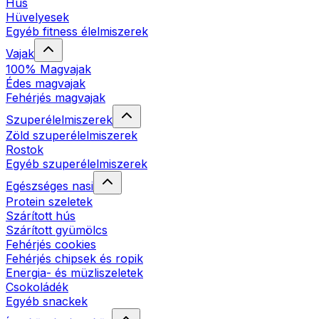
Hús
Hüvelyesek
Egyéb fitness élelmiszerek
Vajak
100% Magvajak
Édes magvajak
Fehérjés magvajak
Szuperélelmiszerek
Zöld szuperélelmiszerek
Rostok
Egyéb szuperélelmiszerek
Egészséges nasi
Protein szeletek
Szárított hús
Szárított gyümölcs
Fehérjés cookies
Fehérjés chipsek és ropik
Energia- és müzliszeletek
Csokoládék
Egyéb snackek