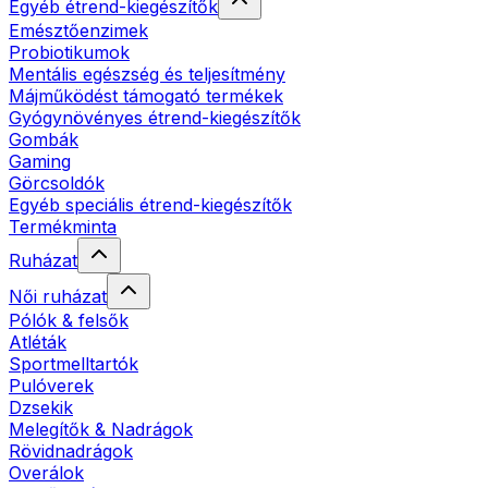
Egyéb étrend-kiegészítők
Emésztőenzimek
Probiotikumok
Mentális egészség és teljesítmény
Májműködést támogató termékek
Gyógynövényes étrend-kiegészítők
Gombák
Gaming
Görcsoldók
Egyéb speciális étrend-kiegészítők
Termékminta
Ruházat
Női ruházat
Pólók & felsők
Atléták
Sportmelltartók
Pulóverek
Dzsekik
Melegítők & Nadrágok
Rövidnadrágok
Overálok