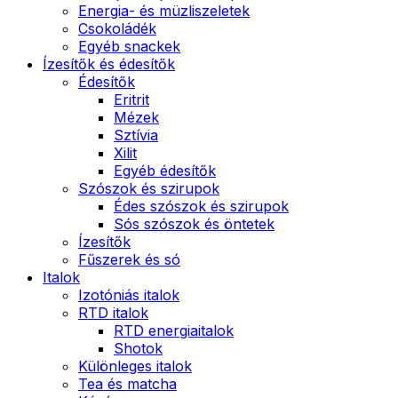
Energia- és müzliszeletek
Csokoládék
Egyéb snackek
Ízesítők és édesítők
Édesítők
Eritrit
Mézek
Sztívia
Xilit
Egyéb édesítők
Szószok és szirupok
Édes szószok és szirupok
Sós szószok és öntetek
Ízesítők
Fűszerek és só
Italok
Izotóniás italok
RTD italok
RTD energiaitalok
Shotok
Különleges italok
Tea és matcha