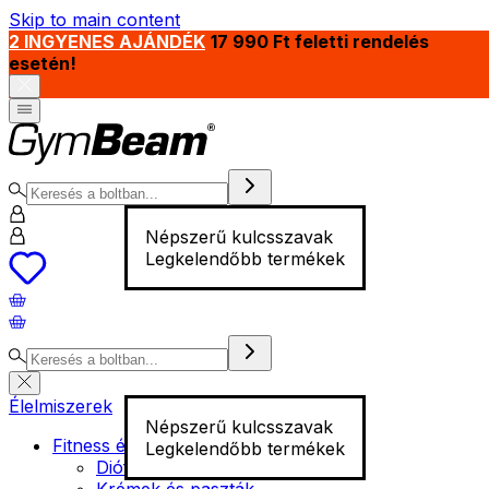
Skip to main content
2 INGYENES AJÁNDÉK
17 990 Ft feletti rendelés
esetén!
Népszerű kulcsszavak
Legkelendőbb termékek
Élelmiszerek
Népszerű kulcsszavak
Fitness élelmiszer
Legkelendőbb termékek
Diófélék
Krémek és paszták