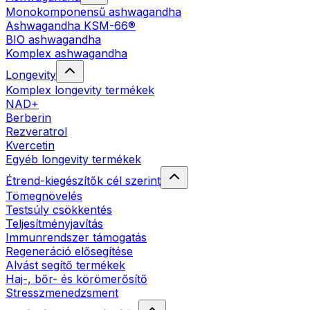
Monokomponensű ashwagandha
Ashwagandha KSM-66®
BIO ashwagandha
Komplex ashwagandha
Longevity
Komplex longevity termékek
NAD+
Berberin
Rezveratrol
Kvercetin
Egyéb longevity termékek
Étrend-kiegészítők cél szerint
Tömegnövelés
Testsúly csökkentés
Teljesítményjavítás
Immunrendszer támogatás
Regeneráció elősegítése
Alvást segítő termékek
Haj-, bőr- és körömerősítő
Stresszmenedzsment