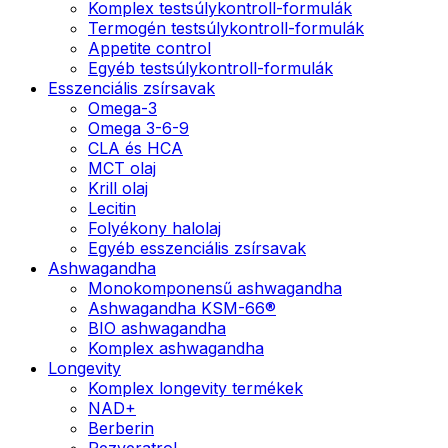
Komplex testsúlykontroll-formulák
Termogén testsúlykontroll-formulák
Appetite control
Egyéb testsúlykontroll-formulák
Esszenciális zsírsavak
Omega-3
Omega 3-6-9
CLA és HCA
MCT olaj
Krill olaj
Lecitin
Folyékony halolaj
Egyéb esszenciális zsírsavak
Ashwagandha
Monokomponensű ashwagandha
Ashwagandha KSM-66®
BIO ashwagandha
Komplex ashwagandha
Longevity
Komplex longevity termékek
NAD+
Berberin
Rezveratrol