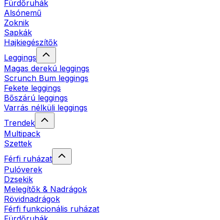
Fürdőruhák
Alsónemű
Zoknik
Sapkák
Hajkiegészítők
Leggings
Magas derekú leggings
Scrunch Bum leggings
Fekete leggings
Bőszárú leggings
Varrás nélküli leggings
Trendek
Multipack
Szettek
Férfi ruházat
Pulóverek
Dzsekik
Melegítők & Nadrágok
Rövidnadrágok
Férfi funkcionális ruházat
Fürdőruhák