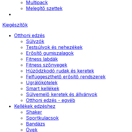
Multipack
Melegítő szettek
Kiegészítők
Otthoni edzés
Súlyzók
Testsúlyok és nehezékek
Erősítő gumiszalagok
Fitness labdák
Fitness szőnyegek
Húzódzkodó rudak és keretek
Felfüggeszthető erősítő rendszerek
Ugrálókötelek
Smart kellékek
Súlyemelő keretek és állványok
Otthoni edzés - egyéb
Kellékek edzéshez
Shaker
Sportkulacsok
Bandázs
Övek