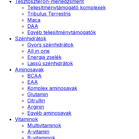
Tesztoszteron-menedzsment
Teljesítménytámogató komplexek
Tribulus Terrestris
Maca
DAA
Egyéb teljesítménytámogatók
Szénhidrátok
Gyors szénhidrátok
All in one
Energia zselék
Lassú szénhidrátok
Aminosavak
BCAA
EAA
Komplex aminosavak
Glutamin
Citrullin
Arginin
Egyéb aminosavak
Vitaminok
Multivitaminok
A-vitamin
B-vitaminok