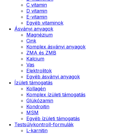
C vitamin
D vitamin
E-vitamin
Egyéb vitaminok
Ásványi anyagok
Magnézium
Cink
Komplex ásványi anyagok
ZMA és ZMB
Kalcium
Vas
Elektrolitok
Egyéb ásványi anyagok
Ízületi támogatás
Kollagén
Komplex ízületi támogatás
Glükózamin
Kondroitin
MSM
Egyéb ízületi támogatás
Testsúlykontroll-formulák
L-karnitin