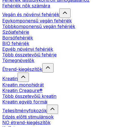
Fehérjék testsúlykontroll támogatásához
Fehérjék nők számára
Vegán és növényi fehérjék
Egykomponensű vegán fehérjék
Többkomponensű vegán fehérjék
Szójafehérje
Borsófehérjék
BIO fehérjék
Egyéb növényi fehérjék
Több összetevőjű fehérje
Tömegnövelők
Étrend-kiegészítők
Kreatin
Kreatin monohidrát
Kreatin Creapure®
Több összetevőjű kreatin
Kreatin egyéb formái
Teljesítményfokozók
Edzés előtti stimulánsok
NO étrend-kiegészítők