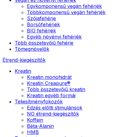
Egykomponensű vegán fehérjék
Többkomponensű vegán fehérjék
Szójafehérje
Borsófehérjék
BIO fehérjék
Egyéb növényi fehérjék
Több összetevőjű fehérje
Tömegnövelők
Étrend-kiegészítők
Kreatin
Kreatin monohidrát
Kreatin Creapure®
Több összetevőjű kreatin
Kreatin egyéb formái
Teljesítményfokozók
Edzés előtti stimulánsok
NO étrend-kiegészítők
Koffein
Béta-Alanin
HMB