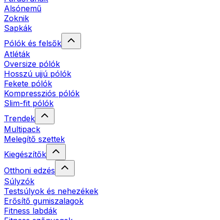
Alsónemű
Zoknik
Sapkák
Pólók és felsők
Atléták
Oversize pólók
Hosszú ujjú pólók
Fekete pólók
Kompressziós pólók
Slim-fit pólók
Trendek
Multipack
Melegítő szettek
Kiegészítők
Otthoni edzés
Súlyzók
Testsúlyok és nehezékek
Erősítő gumiszalagok
Fitness labdák