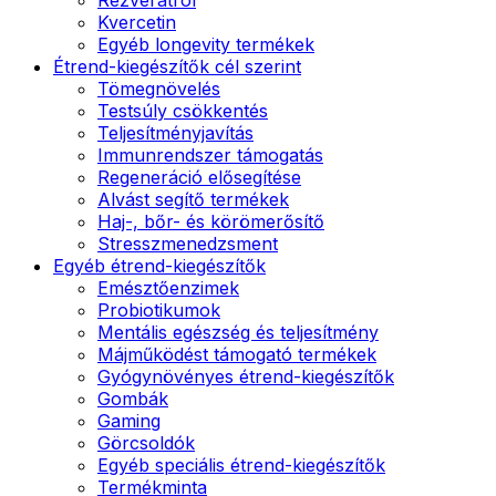
Kvercetin
Egyéb longevity termékek
Étrend-kiegészítők cél szerint
Tömegnövelés
Testsúly csökkentés
Teljesítményjavítás
Immunrendszer támogatás
Regeneráció elősegítése
Alvást segítő termékek
Haj-, bőr- és körömerősítő
Stresszmenedzsment
Egyéb étrend-kiegészítők
Emésztőenzimek
Probiotikumok
Mentális egészség és teljesítmény
Májműködést támogató termékek
Gyógynövényes étrend-kiegészítők
Gombák
Gaming
Görcsoldók
Egyéb speciális étrend-kiegészítők
Termékminta