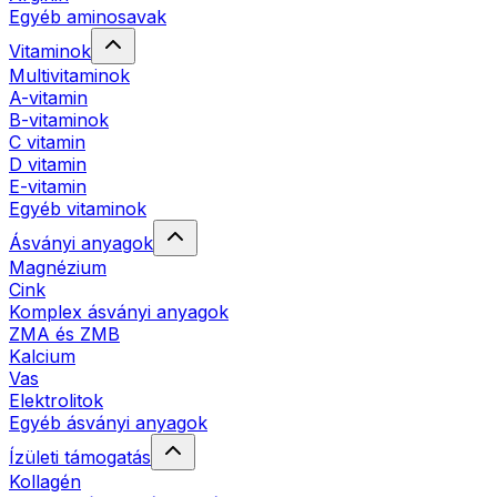
Egyéb aminosavak
Vitaminok
Multivitaminok
A-vitamin
B-vitaminok
C vitamin
D vitamin
E-vitamin
Egyéb vitaminok
Ásványi anyagok
Magnézium
Cink
Komplex ásványi anyagok
ZMA és ZMB
Kalcium
Vas
Elektrolitok
Egyéb ásványi anyagok
Ízületi támogatás
Kollagén