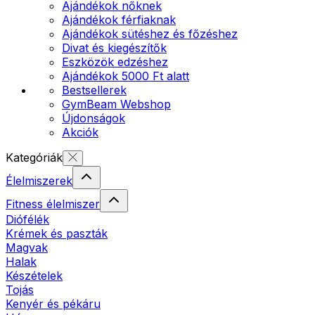
Ajándékok nőknek
Ajándékok férfiaknak
Ajándékok sütéshez és főzéshez
Divat és kiegészítők
Eszközök edzéshez
Ajándékok 5000 Ft alatt
Bestsellerek
GymBeam Webshop
Újdonságok
Akciók
Kategóriák
Élelmiszerek
Fitness élelmiszer
Diófélék
Krémek és paszták
Magvak
Halak
Készételek
Tojás
Kenyér és pékáru