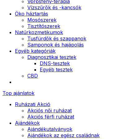
Vörösfény-terápia
Vízszűrők és -kancsók
Öko háztartás
Mosószerek
Tisztítószerek
Natúrkozmetikumok
Tusfürdők és szappanok
Samponok és hajápolás
Egyéb kategóriák
Diagnosztikai tesztek
DNS-tesztek
Egyéb tesztek
CBD
Top ajánlatok
Ruházati Akció
Akciós női ruházat
Akciós férfi ruházat
Ajándékok
Ajándékutalványok
Ajándékok az egész családnak