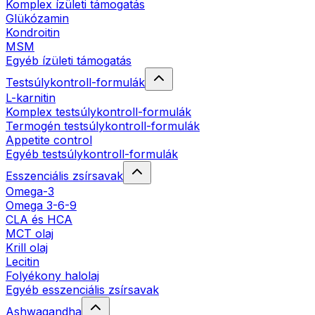
Komplex ízületi támogatás
Glükózamin
Kondroitin
MSM
Egyéb ízületi támogatás
Testsúlykontroll-formulák
L-karnitin
Komplex testsúlykontroll-formulák
Termogén testsúlykontroll-formulák
Appetite control
Egyéb testsúlykontroll-formulák
Esszenciális zsírsavak
Omega-3
Omega 3-6-9
CLA és HCA
MCT olaj
Krill olaj
Lecitin
Folyékony halolaj
Egyéb esszenciális zsírsavak
Ashwagandha