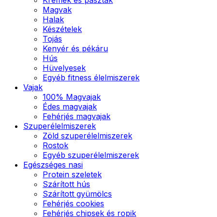
Magvak
Halak
Készételek
Tojás
Kenyér és pékáru
Hús
Hüvelyesek
Egyéb fitness élelmiszerek
Vajak
100% Magvajak
Édes magvajak
Fehérjés magvajak
Szuperélelmiszerek
Zöld szuperélelmiszerek
Rostok
Egyéb szuperélelmiszerek
Egészséges nasi
Protein szeletek
Szárított hús
Szárított gyümölcs
Fehérjés cookies
Fehérjés chipsek és ropik