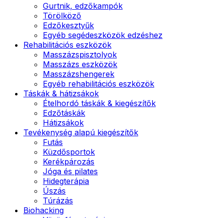
Gurtnik, edzőkampók
Törölköző
Edzőkesztyűk
Egyéb segédeszközök edzéshez
Rehabilitációs eszközök
Masszázspisztolyok
Masszázs eszközök
Masszázshengerek
Egyéb rehabilitációs eszközök
Táskák & hátizsákok
Ételhordó táskák & kiegészítők
Edzőtáskák
Hátizsákok
Tevékenység alapú kiegészítők
Futás
Küzdősportok
Kerékpározás
Jóga és pilates
Hidegterápia
Úszás
Túrázás
Biohacking