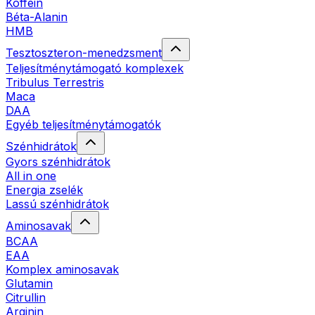
Koffein
Béta-Alanin
HMB
Tesztoszteron-menedzsment
Teljesítménytámogató komplexek
Tribulus Terrestris
Maca
DAA
Egyéb teljesítménytámogatók
Szénhidrátok
Gyors szénhidrátok
All in one
Energia zselék
Lassú szénhidrátok
Aminosavak
BCAA
EAA
Komplex aminosavak
Glutamin
Citrullin
Arginin