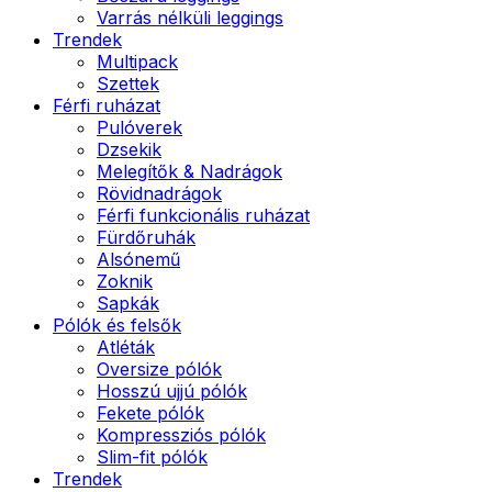
Varrás nélküli leggings
Trendek
Multipack
Szettek
Férfi ruházat
Pulóverek
Dzsekik
Melegítők & Nadrágok
Rövidnadrágok
Férfi funkcionális ruházat
Fürdőruhák
Alsónemű
Zoknik
Sapkák
Pólók és felsők
Atléták
Oversize pólók
Hosszú ujjú pólók
Fekete pólók
Kompressziós pólók
Slim-fit pólók
Trendek