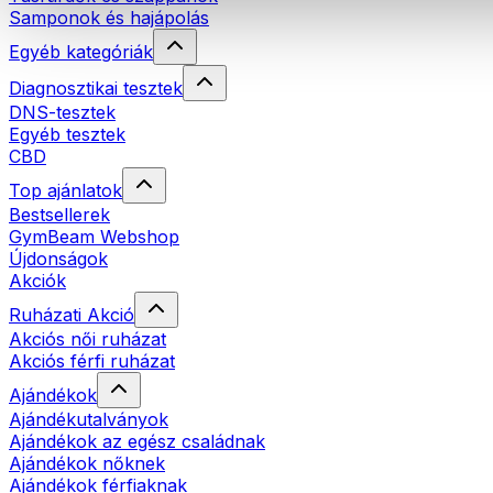
Samponok és hajápolás
Egyéb kategóriák
Diagnosztikai tesztek
DNS-tesztek
Egyéb tesztek
CBD
Top ajánlatok
Bestsellerek
GymBeam Webshop
Újdonságok
Akciók
Ruházati Akció
Akciós női ruházat
Akciós férfi ruházat
Ajándékok
Ajándékutalványok
Ajándékok az egész családnak
Ajándékok nőknek
Ajándékok férfiaknak