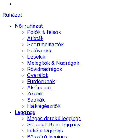
Ruházat
Női ruházat
Pólók & felsők
Atléták
Sportmelltartók
Pulóverek
Dzsekik
Melegítők & Nadrágok
Rövidnadrágok
Overálok
Fürdőruhák
Alsónemű
Zoknik
Sapkák
Hajkiegészítők
Leggings
Magas derekú leggings
Scrunch Bum leggings
Fekete leggings
Bőszárú leggings