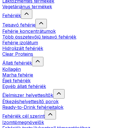
Laktózmentes termékek
Vegetáriánus termékek
Fehérjék
Tejsavó fehérje
Fehérje koncentrátumok
Több összetevőjű tejsavó fehérjék
Fehérje izolátum
Hidrolizált fehérjék
Clear Proteins
Állati fehérjék
Kollagén
Marha fehérje
Éjjeli fehérjék
Egyéb állati fehérjék
Élelmiszer helyettesítők
Étkezéshelyettesítő porok
Ready-to-Drink fehérjeitalok
Fehérjék cél szerint
Izomtömegnövelők