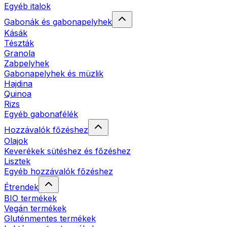
Egyéb italok
Gabonák és gabonapelyhek
Kásák
Tészták
Granola
Zabpelyhek
Gabonapelyhek és müzlik
Hajdina
Quinoa
Rizs
Egyéb gabonafélék
Hozzávalók főzéshez
Olajok
Keverékek sütéshez és főzéshez
Lisztek
Egyéb hozzávalók főzéshez
Étrendek
BIO termékek
Vegán termékek
Gluténmentes termékek