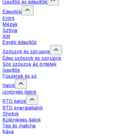
Ízesítők és édesítők
Édesítők
Eritrit
Mézek
Sztívia
Xilit
Egyéb édesítők
Szószok és szirupok
Édes szószok és szirupok
Sós szószok és öntetek
Ízesítők
Fűszerek és só
Italok
Izotóniás italok
RTD italok
RTD energiaitalok
Shotok
Különleges italok
Tea és matcha
Kávé