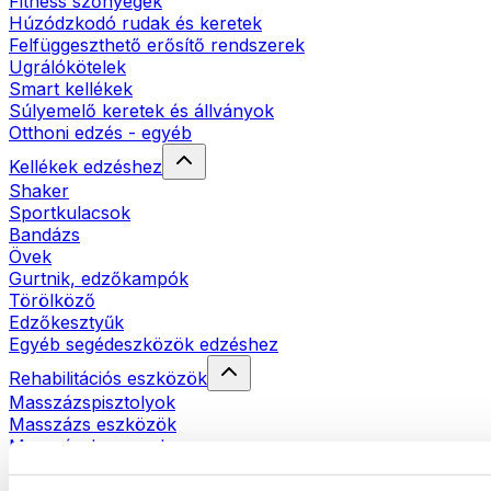
Fitness szőnyegek
Húzódzkodó rudak és keretek
Felfüggeszthető erősítő rendszerek
Ugrálókötelek
Smart kellékek
Súlyemelő keretek és állványok
Otthoni edzés - egyéb
Kellékek edzéshez
Shaker
Sportkulacsok
Bandázs
Övek
Gurtnik, edzőkampók
Törölköző
Edzőkesztyűk
Egyéb segédeszközök edzéshez
Rehabilitációs eszközök
Masszázspisztolyok
Masszázs eszközök
Masszázshengerek
Egyéb rehabilitációs eszközök