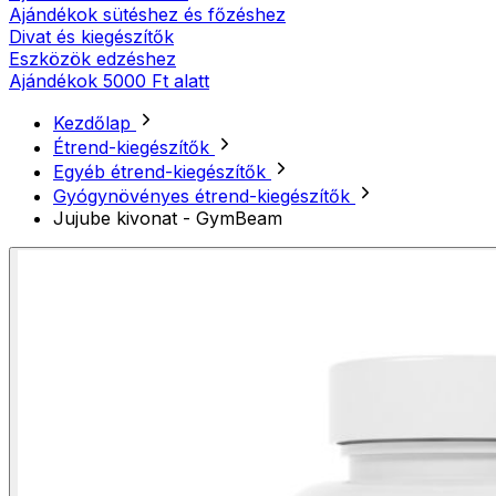
Ajándékok sütéshez és főzéshez
Divat és kiegészítők
Eszközök edzéshez
Ajándékok 5000 Ft alatt
Kezdőlap
Étrend-kiegészítők
Egyéb étrend-kiegészítők
Gyógynövényes étrend-kiegészítők
Jujube kivonat - GymBeam