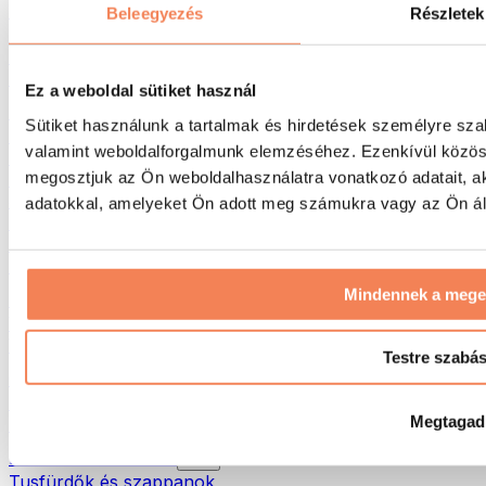
Táskák & hátizsákok
Beleegyezés
Részletek
Ételhordó táskák & kiegészítők
Edzőtáskák
Hátizsákok
Ez a weboldal sütiket használ
Tevékenység alapú kiegészítők
Sütiket használunk a tartalmak és hirdetések személyre sza
Futás
valamint weboldalforgalmunk elemzéséhez. Ezenkívül közöss
Küzdősportok
megosztjuk az Ön weboldalhasználatra vonatkozó adatait, a
Kerékpározás
Jóga és pilates
adatokkal, amelyeket Ön adott meg számukra vagy az Ön álta
Hidegterápia
Úszás
Túrázás
Mindennek a meg
Biohacking
Vörösfény-terápia
Vízszűrők és -kancsók
Testre szabá
Öko háztartás
Mosószerek
Megtagad
Tisztítószerek
Natúrkozmetikumok
Tusfürdők és szappanok