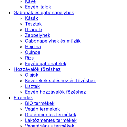
Kávé
Egyéb italok
Gabonák és gabonapelyhek
Kásák
Tészták
Granola
Zabpelyhek
Gabonapelyhek és müzlik
Hajdina
Quinoa
Rizs
Egyéb gabonafélék
Hozzávalók főzéshez
Olajok
Keverékek sütéshez és főzéshez
Lisztek
Egyéb hozzávalók főzéshez
Étrendek
BIO termékek
Vegán termékek
Gluténmentes termékek
Laktózmentes termékek
Vegetáriánus termékek