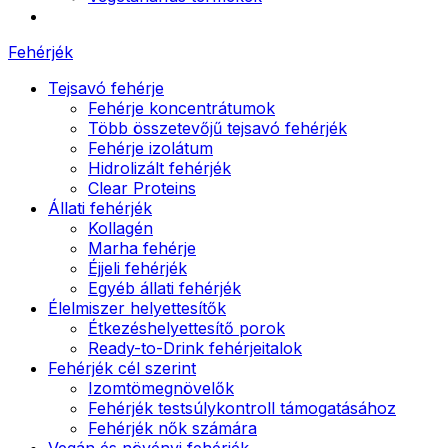
Fehérjék
Tejsavó fehérje
Fehérje koncentrátumok
Több összetevőjű tejsavó fehérjék
Fehérje izolátum
Hidrolizált fehérjék
Clear Proteins
Állati fehérjék
Kollagén
Marha fehérje
Éjjeli fehérjék
Egyéb állati fehérjék
Élelmiszer helyettesítők
Étkezéshelyettesítő porok
Ready-to-Drink fehérjeitalok
Fehérjék cél szerint
Izomtömegnövelők
Fehérjék testsúlykontroll támogatásához
Fehérjék nők számára
Vegán és növényi fehérjék