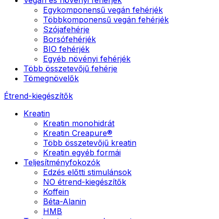
Egykomponensű vegán fehérjék
Többkomponensű vegán fehérjék
Szójafehérje
Borsófehérjék
BIO fehérjék
Egyéb növényi fehérjék
Több összetevőjű fehérje
Tömegnövelők
Étrend-kiegészítők
Kreatin
Kreatin monohidrát
Kreatin Creapure®
Több összetevőjű kreatin
Kreatin egyéb formái
Teljesítményfokozók
Edzés előtti stimulánsok
NO étrend-kiegészítők
Koffein
Béta-Alanin
HMB