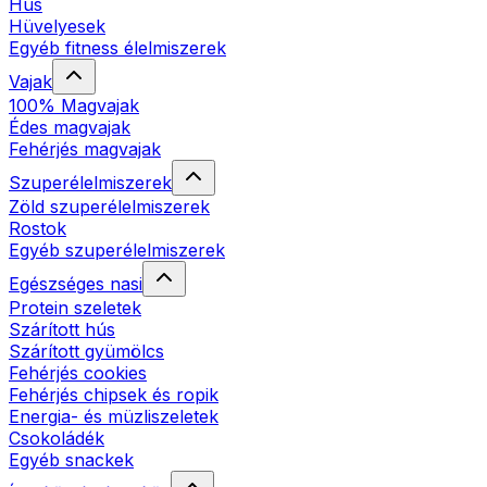
Hús
Hüvelyesek
Egyéb fitness élelmiszerek
Vajak
100% Magvajak
Édes magvajak
Fehérjés magvajak
Szuperélelmiszerek
Zöld szuperélelmiszerek
Rostok
Egyéb szuperélelmiszerek
Egészséges nasi
Protein szeletek
Szárított hús
Szárított gyümölcs
Fehérjés cookies
Fehérjés chipsek és ropik
Energia- és müzliszeletek
Csokoládék
Egyéb snackek