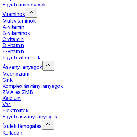
Egyéb aminosavak
Vitaminok
Multivitaminok
A-vitamin
B-vitaminok
C vitamin
D vitamin
E-vitamin
Egyéb vitaminok
Ásványi anyagok
Magnézium
Cink
Komplex ásványi anyagok
ZMA és ZMB
Kalcium
Vas
Elektrolitok
Egyéb ásványi anyagok
Ízületi támogatás
Kollagén