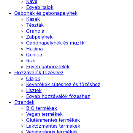
Kávé
Egyéb italok
Gabonák és gabonapelyhek
Kásák
Tészták
Granola
Zabpelyhek
Gabonapelyhek és müzlik
Hajdina
Quinoa
Rizs
Egyéb gabonafélék
Hozzávalók főzéshez
Olajok
Keverékek sütéshez és főzéshez
Lisztek
Egyéb hozzávalók főzéshez
Étrendek
BIO termékek
Vegán termékek
Gluténmentes termékek
Laktózmentes termékek
Vegetáriánus termékek