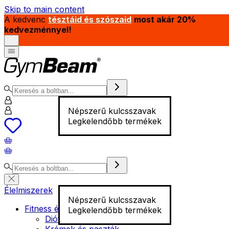
Skip to main content
A kedvenc
tésztáid és szószaid
most akár 20%
kedvezménnyel!
Népszerű kulcsszavak
Legkelendőbb termékek
Élelmiszerek
Népszerű kulcsszavak
Fitness élelmiszer
Legkelendőbb termékek
Diófélék
Krémek és paszták