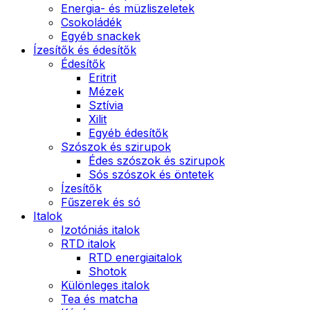
Energia- és müzliszeletek
Csokoládék
Egyéb snackek
Ízesítők és édesítők
Édesítők
Eritrit
Mézek
Sztívia
Xilit
Egyéb édesítők
Szószok és szirupok
Édes szószok és szirupok
Sós szószok és öntetek
Ízesítők
Fűszerek és só
Italok
Izotóniás italok
RTD italok
RTD energiaitalok
Shotok
Különleges italok
Tea és matcha