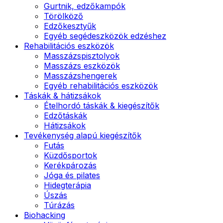
Gurtnik, edzőkampók
Törölköző
Edzőkesztyűk
Egyéb segédeszközök edzéshez
Rehabilitációs eszközök
Masszázspisztolyok
Masszázs eszközök
Masszázshengerek
Egyéb rehabilitációs eszközök
Táskák & hátizsákok
Ételhordó táskák & kiegészítők
Edzőtáskák
Hátizsákok
Tevékenység alapú kiegészítők
Futás
Küzdősportok
Kerékpározás
Jóga és pilates
Hidegterápia
Úszás
Túrázás
Biohacking