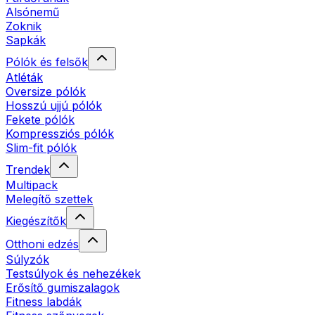
Alsónemű
Zoknik
Sapkák
Pólók és felsők
Atléták
Oversize pólók
Hosszú ujjú pólók
Fekete pólók
Kompressziós pólók
Slim-fit pólók
Trendek
Multipack
Melegítő szettek
Kiegészítők
Otthoni edzés
Súlyzók
Testsúlyok és nehezékek
Erősítő gumiszalagok
Fitness labdák