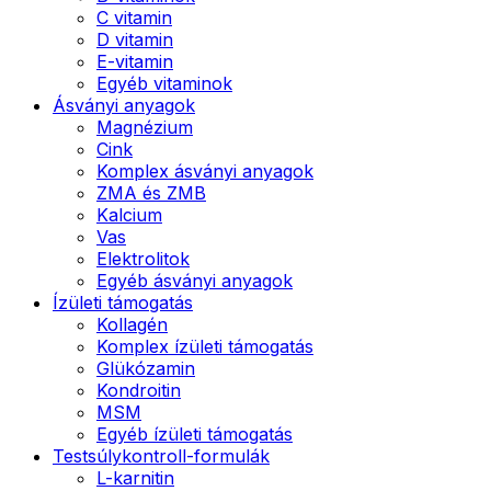
C vitamin
D vitamin
E-vitamin
Egyéb vitaminok
Ásványi anyagok
Magnézium
Cink
Komplex ásványi anyagok
ZMA és ZMB
Kalcium
Vas
Elektrolitok
Egyéb ásványi anyagok
Ízületi támogatás
Kollagén
Komplex ízületi támogatás
Glükózamin
Kondroitin
MSM
Egyéb ízületi támogatás
Testsúlykontroll-formulák
L-karnitin