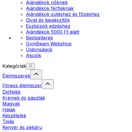
Ajándékok nőknek
Ajándékok férfiaknak
Ajándékok sütéshez és főzéshez
Divat és kiegészítők
Eszközök edzéshez
Ajándékok 5000 Ft alatt
Bestsellerek
GymBeam Webshop
Újdonságok
Akciók
Kategóriák
Élelmiszerek
Fitness élelmiszer
Diófélék
Krémek és paszták
Magvak
Halak
Készételek
Tojás
Kenyér és pékáru