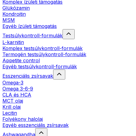
Komplex ízületi támogatás
Glükózamin
Kondroitin
MSM
Egyéb ízületi támogatás
Testsúlykontroll-formulák
L-karnitin
Komplex testsúlykontroll-formulák
Termogén testsúlykontroll-formulák
Appetite control
Egyéb testsúlykontroll-formulák
Esszenciális zsírsavak
Omega-3
Omega 3-6-9
CLA és HCA
MCT olaj
Krill olaj
Lecitin
Folyékony halolaj
Egyéb esszenciális zsírsavak
Ashwagandha