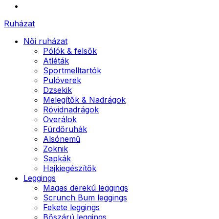
Ruházat
Női ruházat
Pólók & felsők
Atléták
Sportmelltartók
Pulóverek
Dzsekik
Melegítők & Nadrágok
Rövidnadrágok
Overálok
Fürdőruhák
Alsónemű
Zoknik
Sapkák
Hajkiegészítők
Leggings
Magas derekú leggings
Scrunch Bum leggings
Fekete leggings
Bőszárú leggings