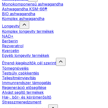
Monokomponensű ashwagandha
Ashwagandha KSM-66®
BIO ashwagandha
Komplex ashwagandha
Longevity
Komplex longevity termékek
NAD+
Berberin
Rezveratrol
Kvercetin
Egyéb longevity termékek
Étrend-kiegészítők cél szerint
Tömegnövelés
Testsúly csökkentés
Teljesítményjavítás
Immunrendszer támogatás
Regeneráció elősegítése
Alvást segítő termékek
Haj-, bőr- és körömerősítő
Stresszmenedzsment