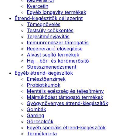
Kvercetin
Egyéb longevity termékek
Étrend-kiegészítők cél szerint
Tömegnövelés
Testsúly csökkentés
Teljesítményjavítás
Immunrendszer támogatás
Regeneráció elősegítése
Alvást segítő termékek
Haj-, bőr- és körömerősítő
Stresszmenedzsment
Egyéb étrend-kiegészítők
Emésztőenzimek
Probiotikumok
Mentális egészség és teljesítmény
Májműködést támogató termékek
Gyógynövényes étrend-kiegészítők
Gombák
Gaming
Görcsoldók
Egyéb speciális étrend-kiegészítők
Termékminta