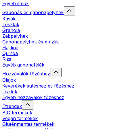
Egyéb italok
Gabonák és gabonapelyhek
Kásák
Tészták
Granola
Zabpelyhek
Gabonapelyhek és müzlik
Hajdina
Quinoa
Rizs
Egyéb gabonafélék
Hozzávalók főzéshez
Olajok
Keverékek sütéshez és főzéshez
Lisztek
Egyéb hozzávalók főzéshez
Étrendek
BIO termékek
Vegán termékek
Gluténmentes termékek