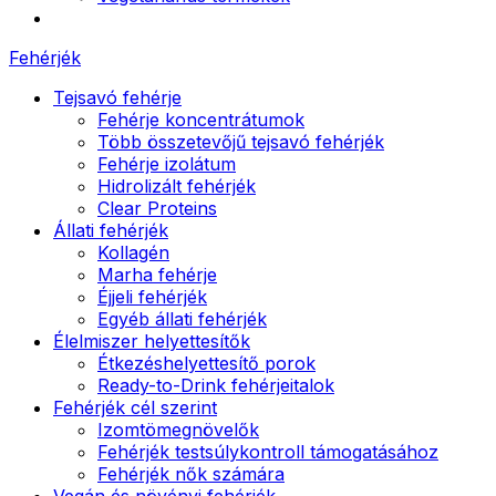
Fehérjék
Tejsavó fehérje
Fehérje koncentrátumok
Több összetevőjű tejsavó fehérjék
Fehérje izolátum
Hidrolizált fehérjék
Clear Proteins
Állati fehérjék
Kollagén
Marha fehérje
Éjjeli fehérjék
Egyéb állati fehérjék
Élelmiszer helyettesítők
Étkezéshelyettesítő porok
Ready-to-Drink fehérjeitalok
Fehérjék cél szerint
Izomtömegnövelők
Fehérjék testsúlykontroll támogatásához
Fehérjék nők számára
Vegán és növényi fehérjék