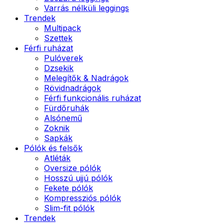
Varrás nélküli leggings
Trendek
Multipack
Szettek
Férfi ruházat
Pulóverek
Dzsekik
Melegítők & Nadrágok
Rövidnadrágok
Férfi funkcionális ruházat
Fürdőruhák
Alsónemű
Zoknik
Sapkák
Pólók és felsők
Atléták
Oversize pólók
Hosszú ujjú pólók
Fekete pólók
Kompressziós pólók
Slim-fit pólók
Trendek