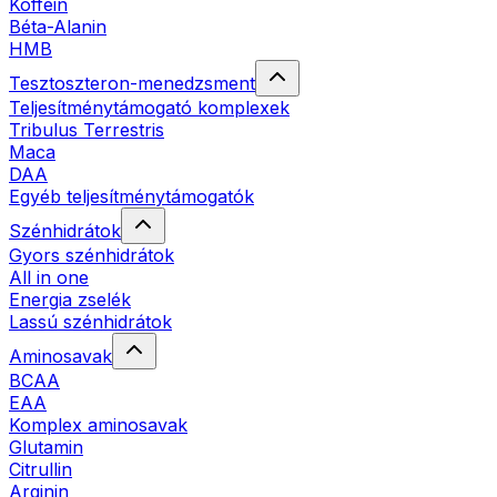
Koffein
Béta-Alanin
HMB
Tesztoszteron-menedzsment
Teljesítménytámogató komplexek
Tribulus Terrestris
Maca
DAA
Egyéb teljesítménytámogatók
Szénhidrátok
Gyors szénhidrátok
All in one
Energia zselék
Lassú szénhidrátok
Aminosavak
BCAA
EAA
Komplex aminosavak
Glutamin
Citrullin
Arginin