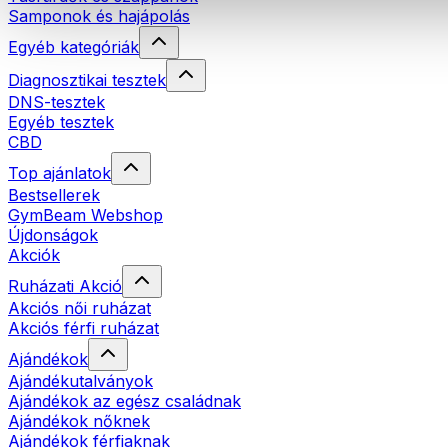
Samponok és hajápolás
Egyéb kategóriák
Diagnosztikai tesztek
DNS-tesztek
Egyéb tesztek
CBD
Top ajánlatok
Bestsellerek
GymBeam Webshop
Újdonságok
Akciók
Ruházati Akció
Akciós női ruházat
Akciós férfi ruházat
Ajándékok
Ajándékutalványok
Ajándékok az egész családnak
Ajándékok nőknek
Ajándékok férfiaknak