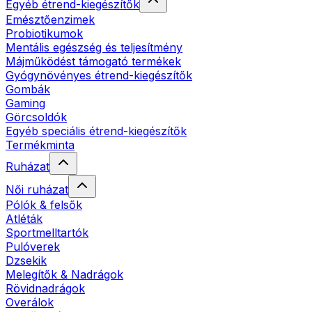
Egyéb étrend-kiegészítők
Emésztőenzimek
Probiotikumok
Mentális egészség és teljesítmény
Májműködést támogató termékek
Gyógynövényes étrend-kiegészítők
Gombák
Gaming
Görcsoldók
Egyéb speciális étrend-kiegészítők
Termékminta
Ruházat
Női ruházat
Pólók & felsők
Atléták
Sportmelltartók
Pulóverek
Dzsekik
Melegítők & Nadrágok
Rövidnadrágok
Overálok