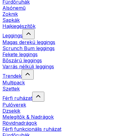
Fürdőruhák
Alsónemű
Zoknik
Sapkák
Hajkiegészítők
Leggings
Magas derekú leggings
Scrunch Bum leggings
Fekete leggings
Bőszárú leggings
Varrás nélküli leggings
Trendek
Multipack
Szettek
Férfi ruházat
Pulóverek
Dzsekik
Melegítők & Nadrágok
Rövidnadrágok
Férfi funkcionális ruházat
Fürdőruhák