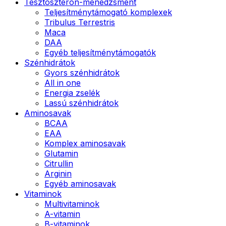
Tesztoszteron-menedzsment
Teljesítménytámogató komplexek
Tribulus Terrestris
Maca
DAA
Egyéb teljesítménytámogatók
Szénhidrátok
Gyors szénhidrátok
All in one
Energia zselék
Lassú szénhidrátok
Aminosavak
BCAA
EAA
Komplex aminosavak
Glutamin
Citrullin
Arginin
Egyéb aminosavak
Vitaminok
Multivitaminok
A-vitamin
B-vitaminok