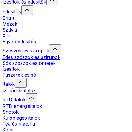
Ízesítők és édesítők
Édesítők
Eritrit
Mézek
Sztívia
Xilit
Egyéb édesítők
Szószok és szirupok
Édes szószok és szirupok
Sós szószok és öntetek
Ízesítők
Fűszerek és só
Italok
Izotóniás italok
RTD italok
RTD energiaitalok
Shotok
Különleges italok
Tea és matcha
Kávé