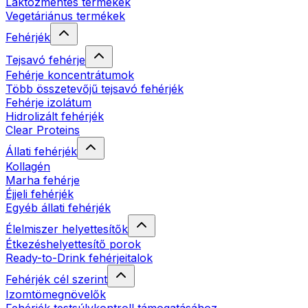
Laktózmentes termékek
Vegetáriánus termékek
Fehérjék
Tejsavó fehérje
Fehérje koncentrátumok
Több összetevőjű tejsavó fehérjék
Fehérje izolátum
Hidrolizált fehérjék
Clear Proteins
Állati fehérjék
Kollagén
Marha fehérje
Éjjeli fehérjék
Egyéb állati fehérjék
Élelmiszer helyettesítők
Étkezéshelyettesítő porok
Ready-to-Drink fehérjeitalok
Fehérjék cél szerint
Izomtömegnövelők