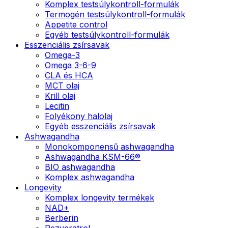
Komplex testsúlykontroll-formulák
Termogén testsúlykontroll-formulák
Appetite control
Egyéb testsúlykontroll-formulák
Esszenciális zsírsavak
Omega-3
Omega 3-6-9
CLA és HCA
MCT olaj
Krill olaj
Lecitin
Folyékony halolaj
Egyéb esszenciális zsírsavak
Ashwagandha
Monokomponensű ashwagandha
Ashwagandha KSM-66®
BIO ashwagandha
Komplex ashwagandha
Longevity
Komplex longevity termékek
NAD+
Berberin
Rezveratrol