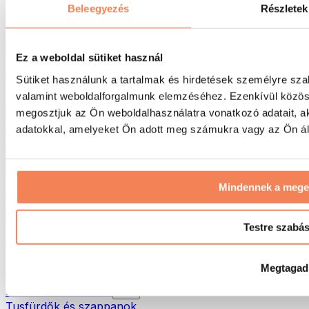
Táskák & hátizsákok
Beleegyezés
Részletek
Ételhordó táskák & kiegészítők
Edzőtáskák
Hátizsákok
Ez a weboldal sütiket használ
Tevékenység alapú kiegészítők
Sütiket használunk a tartalmak és hirdetések személyre sza
Futás
valamint weboldalforgalmunk elemzéséhez. Ezenkívül közöss
Küzdősportok
megosztjuk az Ön weboldalhasználatra vonatkozó adatait, a
Kerékpározás
Jóga és pilates
adatokkal, amelyeket Ön adott meg számukra vagy az Ön álta
Hidegterápia
Úszás
Túrázás
Mindennek a meg
Biohacking
Vörösfény-terápia
Vízszűrők és -kancsók
Testre szabá
Öko háztartás
Mosószerek
Megtagad
Tisztítószerek
Natúrkozmetikumok
Tusfürdők és szappanok