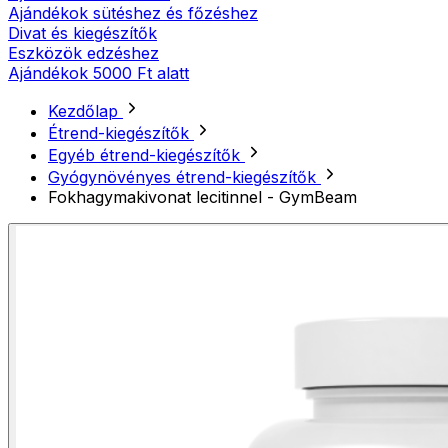
Ajándékok sütéshez és főzéshez
Divat és kiegészítők
Eszközök edzéshez
Ajándékok 5000 Ft alatt
Kezdőlap
Étrend-kiegészítők
Egyéb étrend-kiegészítők
Gyógynövényes étrend-kiegészítők
Fokhagymakivonat lecitinnel - GymBeam