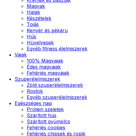
Magvak
Halak
Készételek
Tojás
Kenyér és pékáru
Hús
Hüvelyesek
Egyéb fitness élelmiszerek
Vajak
100% Magvajak
Édes magvajak
Fehérjés magvajak
Szuperélelmiszerek
Zöld szuperélelmiszerek
Rostok
Egyéb szuperélelmiszerek
Egészséges nasi
Protein szeletek
Szárított hús
Szárított gyümölcs
Fehérjés cookies
Fehérjés chipsek és ropik