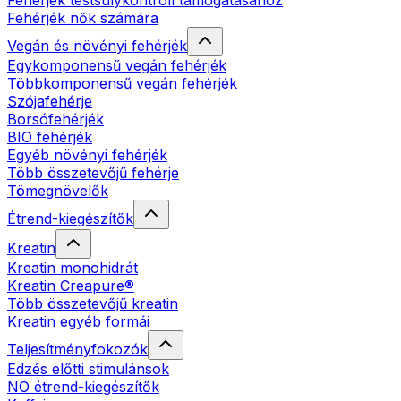
Fehérjék testsúlykontroll támogatásához
Fehérjék nők számára
Vegán és növényi fehérjék
Egykomponensű vegán fehérjék
Többkomponensű vegán fehérjék
Szójafehérje
Borsófehérjék
BIO fehérjék
Egyéb növényi fehérjék
Több összetevőjű fehérje
Tömegnövelők
Étrend-kiegészítők
Kreatin
Kreatin monohidrát
Kreatin Creapure®
Több összetevőjű kreatin
Kreatin egyéb formái
Teljesítményfokozók
Edzés előtti stimulánsok
NO étrend-kiegészítők