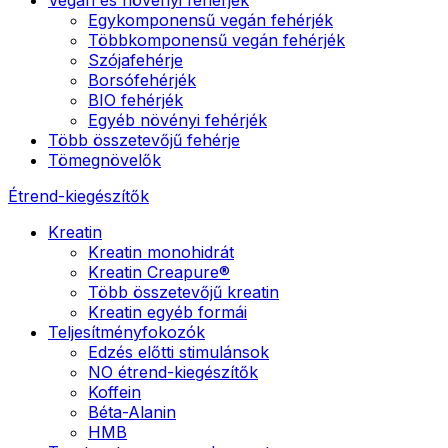
Egykomponensű vegán fehérjék
Többkomponensű vegán fehérjék
Szójafehérje
Borsófehérjék
BIO fehérjék
Egyéb növényi fehérjék
Több összetevőjű fehérje
Tömegnövelők
Étrend-kiegészítők
Kreatin
Kreatin monohidrát
Kreatin Creapure®
Több összetevőjű kreatin
Kreatin egyéb formái
Teljesítményfokozók
Edzés előtti stimulánsok
NO étrend-kiegészítők
Koffein
Béta-Alanin
HMB