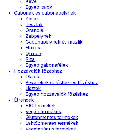
Kávé
Egyéb italok
Gabonák és gabonapelyhek
Kásák
Tészták
Granola
Zabpelyhek
Gabonapelyhek és müzlik
Hajdina
Quinoa
Rizs
Egyéb gabonafélék
Hozzávalók főzéshez
Olajok
Keverékek sütéshez és főzéshez
Lisztek
Egyéb hozzávalók főzéshez
Étrendek
BIO termékek
Vegán termékek
Gluténmentes termékek
Laktózmentes termékek
Vegetáriánus termékek