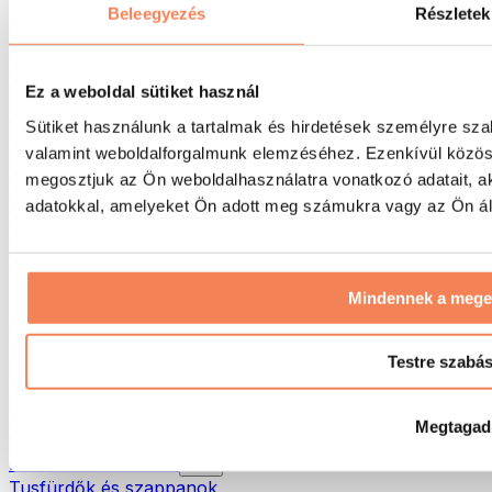
Táskák & hátizsákok
Beleegyezés
Részletek
Ételhordó táskák & kiegészítők
Edzőtáskák
Hátizsákok
Ez a weboldal sütiket használ
Tevékenység alapú kiegészítők
Sütiket használunk a tartalmak és hirdetések személyre sza
Futás
valamint weboldalforgalmunk elemzéséhez. Ezenkívül közöss
Küzdősportok
megosztjuk az Ön weboldalhasználatra vonatkozó adatait, a
Kerékpározás
Jóga és pilates
adatokkal, amelyeket Ön adott meg számukra vagy az Ön álta
Hidegterápia
Úszás
Túrázás
Mindennek a meg
Biohacking
Vörösfény-terápia
Vízszűrők és -kancsók
Testre szabá
Öko háztartás
Mosószerek
Megtagad
Tisztítószerek
Natúrkozmetikumok
Tusfürdők és szappanok