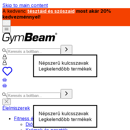
Skip to main content
A kedvenc
tésztáid és szószaid
most akár 20%
kedvezménnyel!
Népszerű kulcsszavak
Legkelendőbb termékek
Élelmiszerek
Népszerű kulcsszavak
Fitness élelmiszer
Legkelendőbb termékek
Diófélék
Krémek és paszták