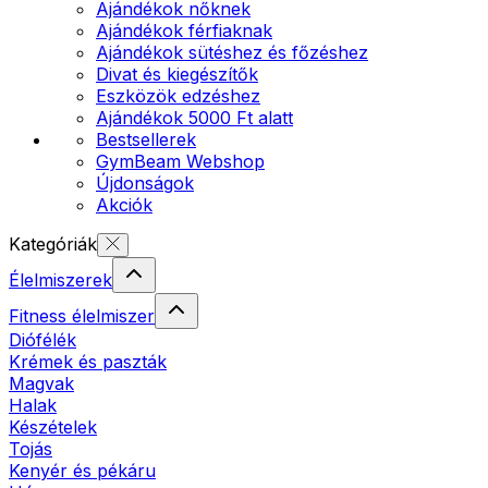
Ajándékok nőknek
Ajándékok férfiaknak
Ajándékok sütéshez és főzéshez
Divat és kiegészítők
Eszközök edzéshez
Ajándékok 5000 Ft alatt
Bestsellerek
GymBeam Webshop
Újdonságok
Akciók
Kategóriák
Élelmiszerek
Fitness élelmiszer
Diófélék
Krémek és paszták
Magvak
Halak
Készételek
Tojás
Kenyér és pékáru