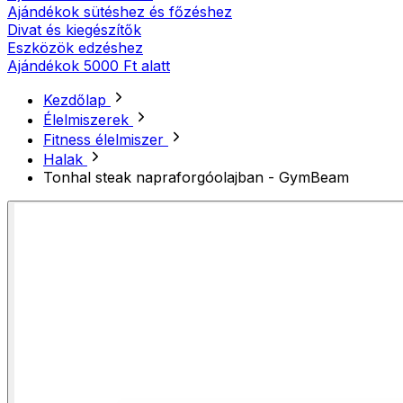
Ajándékok sütéshez és főzéshez
Divat és kiegészítők
Eszközök edzéshez
Ajándékok 5000 Ft alatt
Kezdőlap
Élelmiszerek
Fitness élelmiszer
Halak
Tonhal steak napraforgóolajban - GymBeam