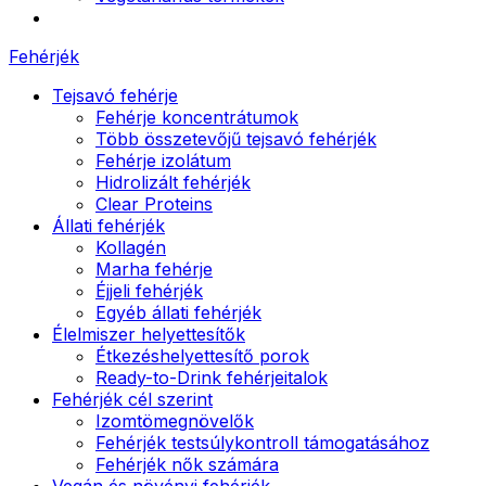
Fehérjék
Tejsavó fehérje
Fehérje koncentrátumok
Több összetevőjű tejsavó fehérjék
Fehérje izolátum
Hidrolizált fehérjék
Clear Proteins
Állati fehérjék
Kollagén
Marha fehérje
Éjjeli fehérjék
Egyéb állati fehérjék
Élelmiszer helyettesítők
Étkezéshelyettesítő porok
Ready-to-Drink fehérjeitalok
Fehérjék cél szerint
Izomtömegnövelők
Fehérjék testsúlykontroll támogatásához
Fehérjék nők számára
Vegán és növényi fehérjék