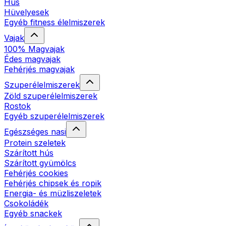
Hús
Hüvelyesek
Egyéb fitness élelmiszerek
Vajak
100% Magvajak
Édes magvajak
Fehérjés magvajak
Szuperélelmiszerek
Zöld szuperélelmiszerek
Rostok
Egyéb szuperélelmiszerek
Egészséges nasi
Protein szeletek
Szárított hús
Szárított gyümölcs
Fehérjés cookies
Fehérjés chipsek és ropik
Energia- és müzliszeletek
Csokoládék
Egyéb snackek