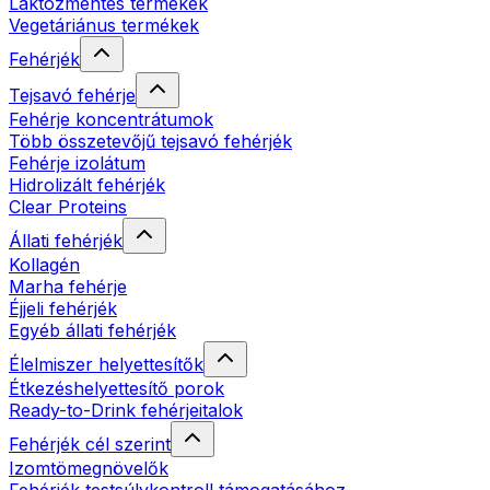
Laktózmentes termékek
Vegetáriánus termékek
Fehérjék
Tejsavó fehérje
Fehérje koncentrátumok
Több összetevőjű tejsavó fehérjék
Fehérje izolátum
Hidrolizált fehérjék
Clear Proteins
Állati fehérjék
Kollagén
Marha fehérje
Éjjeli fehérjék
Egyéb állati fehérjék
Élelmiszer helyettesítők
Étkezéshelyettesítő porok
Ready-to-Drink fehérjeitalok
Fehérjék cél szerint
Izomtömegnövelők