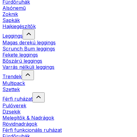
Fürdőruhák
Alsónemű
Zoknik
Sapkák
Hajkiegészítők
Leggings
Magas derekú leggings
Scrunch Bum leggings
Fekete leggings
Bőszárú leggings
Varrás nélküli leggings
Trendek
Multipack
Szettek
Férfi ruházat
Pulóverek
Dzsekik
Melegítők & Nadrágok
Rövidnadrágok
Férfi funkcionális ruházat
Fürdőruhák