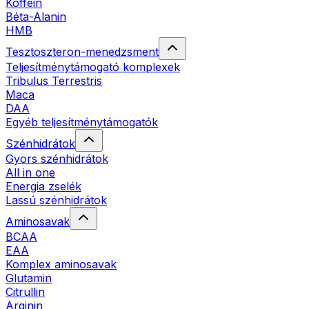
Koffein
Béta-Alanin
HMB
Tesztoszteron-menedzsment
Teljesítménytámogató komplexek
Tribulus Terrestris
Maca
DAA
Egyéb teljesítménytámogatók
Szénhidrátok
Gyors szénhidrátok
All in one
Energia zselék
Lassú szénhidrátok
Aminosavak
BCAA
EAA
Komplex aminosavak
Glutamin
Citrullin
Arginin