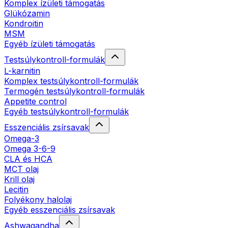
Komplex ízületi támogatás
Glükózamin
Kondroitin
MSM
Egyéb ízületi támogatás
Testsúlykontroll-formulák
L-karnitin
Komplex testsúlykontroll-formulák
Termogén testsúlykontroll-formulák
Appetite control
Egyéb testsúlykontroll-formulák
Esszenciális zsírsavak
Omega-3
Omega 3-6-9
CLA és HCA
MCT olaj
Krill olaj
Lecitin
Folyékony halolaj
Egyéb esszenciális zsírsavak
Ashwagandha