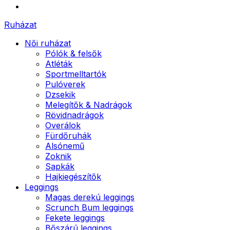
Ruházat
Női ruházat
Pólók & felsők
Atléták
Sportmelltartók
Pulóverek
Dzsekik
Melegítők & Nadrágok
Rövidnadrágok
Overálok
Fürdőruhák
Alsónemű
Zoknik
Sapkák
Hajkiegészítők
Leggings
Magas derekú leggings
Scrunch Bum leggings
Fekete leggings
Bőszárú leggings