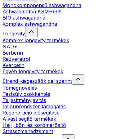
Monokomponensű ashwagandha
Ashwagandha KSM-66®
BIO ashwagandha
Komplex ashwagandha
Longevity
Komplex longevity termékek
NAD+
Berberin
Rezveratrol
Kvercetin
Egyéb longevity termékek
Étrend-kiegészítők cél szerint
Tömegnövelés
Testsúly csökkentés
Teljesítményjavítás
Immunrendszer támogatás
Regeneráció elősegítése
Alvást segítő termékek
Haj-, bőr- és körömerősítő
Stresszmenedzsment