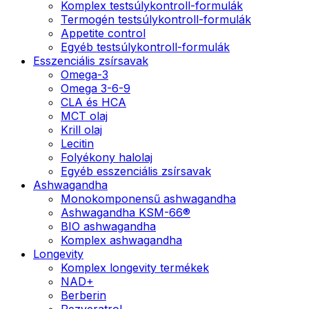
Komplex testsúlykontroll-formulák
Termogén testsúlykontroll-formulák
Appetite control
Egyéb testsúlykontroll-formulák
Esszenciális zsírsavak
Omega-3
Omega 3-6-9
CLA és HCA
MCT olaj
Krill olaj
Lecitin
Folyékony halolaj
Egyéb esszenciális zsírsavak
Ashwagandha
Monokomponensű ashwagandha
Ashwagandha KSM-66®
BIO ashwagandha
Komplex ashwagandha
Longevity
Komplex longevity termékek
NAD+
Berberin
Rezveratrol