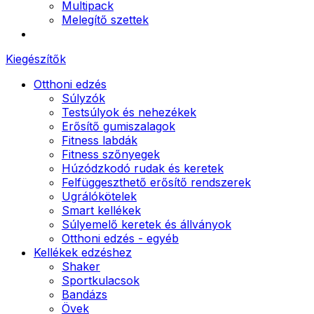
Multipack
Melegítő szettek
Kiegészítők
Otthoni edzés
Súlyzók
Testsúlyok és nehezékek
Erősítő gumiszalagok
Fitness labdák
Fitness szőnyegek
Húzódzkodó rudak és keretek
Felfüggeszthető erősítő rendszerek
Ugrálókötelek
Smart kellékek
Súlyemelő keretek és állványok
Otthoni edzés - egyéb
Kellékek edzéshez
Shaker
Sportkulacsok
Bandázs
Övek