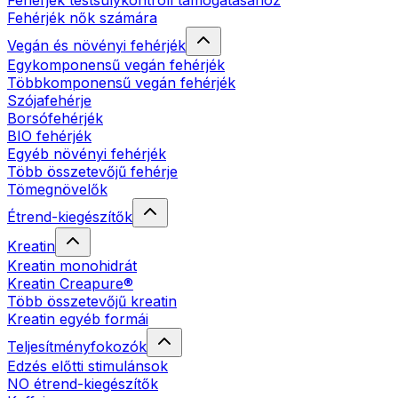
Fehérjék testsúlykontroll támogatásához
Fehérjék nők számára
Vegán és növényi fehérjék
Egykomponensű vegán fehérjék
Többkomponensű vegán fehérjék
Szójafehérje
Borsófehérjék
BIO fehérjék
Egyéb növényi fehérjék
Több összetevőjű fehérje
Tömegnövelők
Étrend-kiegészítők
Kreatin
Kreatin monohidrát
Kreatin Creapure®
Több összetevőjű kreatin
Kreatin egyéb formái
Teljesítményfokozók
Edzés előtti stimulánsok
NO étrend-kiegészítők