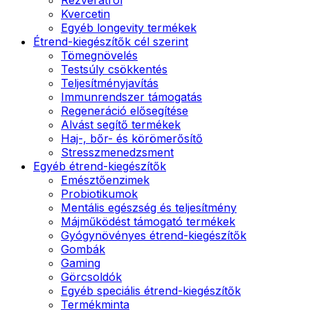
Kvercetin
Egyéb longevity termékek
Étrend-kiegészítők cél szerint
Tömegnövelés
Testsúly csökkentés
Teljesítményjavítás
Immunrendszer támogatás
Regeneráció elősegítése
Alvást segítő termékek
Haj-, bőr- és körömerősítő
Stresszmenedzsment
Egyéb étrend-kiegészítők
Emésztőenzimek
Probiotikumok
Mentális egészség és teljesítmény
Májműködést támogató termékek
Gyógynövényes étrend-kiegészítők
Gombák
Gaming
Görcsoldók
Egyéb speciális étrend-kiegészítők
Termékminta