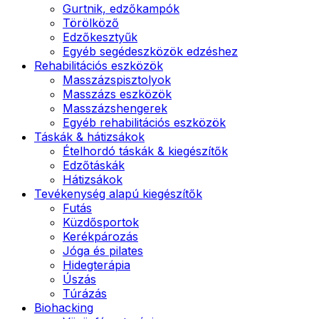
Gurtnik, edzőkampók
Törölköző
Edzőkesztyűk
Egyéb segédeszközök edzéshez
Rehabilitációs eszközök
Masszázspisztolyok
Masszázs eszközök
Masszázshengerek
Egyéb rehabilitációs eszközök
Táskák & hátizsákok
Ételhordó táskák & kiegészítők
Edzőtáskák
Hátizsákok
Tevékenység alapú kiegészítők
Futás
Küzdősportok
Kerékpározás
Jóga és pilates
Hidegterápia
Úszás
Túrázás
Biohacking