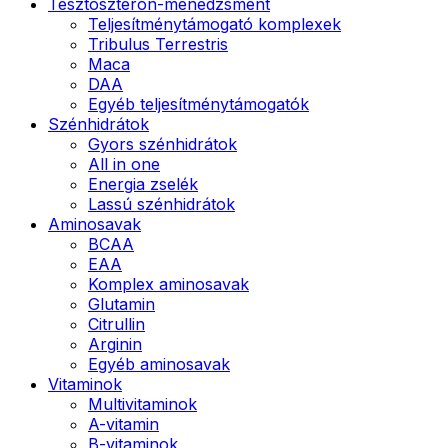
Tesztoszteron-menedzsment
Teljesítménytámogató komplexek
Tribulus Terrestris
Maca
DAA
Egyéb teljesítménytámogatók
Szénhidrátok
Gyors szénhidrátok
All in one
Energia zselék
Lassú szénhidrátok
Aminosavak
BCAA
EAA
Komplex aminosavak
Glutamin
Citrullin
Arginin
Egyéb aminosavak
Vitaminok
Multivitaminok
A-vitamin
B-vitaminok