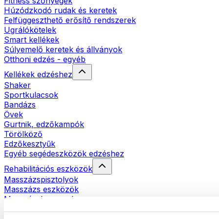
Fitness szőnyegek
Húzódzkodó rudak és keretek
Felfüggeszthető erősítő rendszerek
Ugrálókötelek
Smart kellékek
Súlyemelő keretek és állványok
Otthoni edzés - egyéb
Kellékek edzéshez
Shaker
Sportkulacsok
Bandázs
Övek
Gurtnik, edzőkampók
Törölköző
Edzőkesztyűk
Egyéb segédeszközök edzéshez
Rehabilitációs eszközök
Masszázspisztolyok
Masszázs eszközök
Masszázshengerek
Egyéb rehabilitációs eszközök