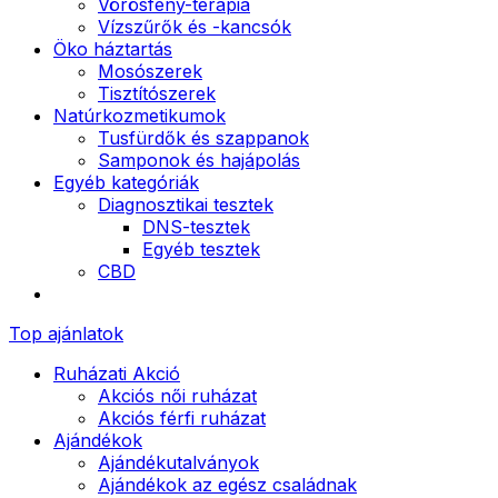
Vörösfény-terápia
Vízszűrők és -kancsók
Öko háztartás
Mosószerek
Tisztítószerek
Natúrkozmetikumok
Tusfürdők és szappanok
Samponok és hajápolás
Egyéb kategóriák
Diagnosztikai tesztek
DNS-tesztek
Egyéb tesztek
CBD
Top ajánlatok
Ruházati Akció
Akciós női ruházat
Akciós férfi ruházat
Ajándékok
Ajándékutalványok
Ajándékok az egész családnak