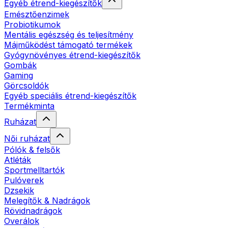
Egyéb étrend-kiegészítők
Emésztőenzimek
Probiotikumok
Mentális egészség és teljesítmény
Májműködést támogató termékek
Gyógynövényes étrend-kiegészítők
Gombák
Gaming
Görcsoldók
Egyéb speciális étrend-kiegészítők
Termékminta
Ruházat
Női ruházat
Pólók & felsők
Atléták
Sportmelltartók
Pulóverek
Dzsekik
Melegítők & Nadrágok
Rövidnadrágok
Overálok