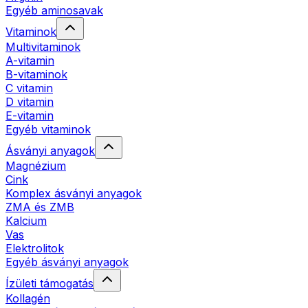
Egyéb aminosavak
Vitaminok
Multivitaminok
A-vitamin
B-vitaminok
C vitamin
D vitamin
E-vitamin
Egyéb vitaminok
Ásványi anyagok
Magnézium
Cink
Komplex ásványi anyagok
ZMA és ZMB
Kalcium
Vas
Elektrolitok
Egyéb ásványi anyagok
Ízületi támogatás
Kollagén