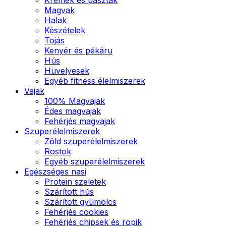
Magvak
Halak
Készételek
Tojás
Kenyér és pékáru
Hús
Hüvelyesek
Egyéb fitness élelmiszerek
Vajak
100% Magvajak
Édes magvajak
Fehérjés magvajak
Szuperélelmiszerek
Zöld szuperélelmiszerek
Rostok
Egyéb szuperélelmiszerek
Egészséges nasi
Protein szeletek
Szárított hús
Szárított gyümölcs
Fehérjés cookies
Fehérjés chipsek és ropik