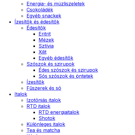
Energia- és müzliszeletek
Csokoládék
Egyéb snackek
Ízesítők és édesítők
Édesítők
Eritrit
Mézek
Sztívia
Xilit
Egyéb édesítők
Szószok és szirupok
Édes szószok és szirupok
Sós szószok és öntetek
Ízesítők
Fűszerek és só
Italok
Izotóniás italok
RTD italok
RTD energiaitalok
Shotok
Különleges italok
Tea és matcha