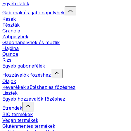
Egyéb italok
Gabonák és gabonapelyhek
Kásák
Tészták
Granola
Zabpelyhek
Gabonapelyhek és müzlik
Hajdina
Quinoa
Rizs
Egyéb gabonafélék
Hozzávalók főzéshez
Olajok
Keverékek sütéshez és főzéshez
Lisztek
Egyéb hozzávalók főzéshez
Étrendek
BIO termékek
Vegán termékek
Gluténmentes termékek