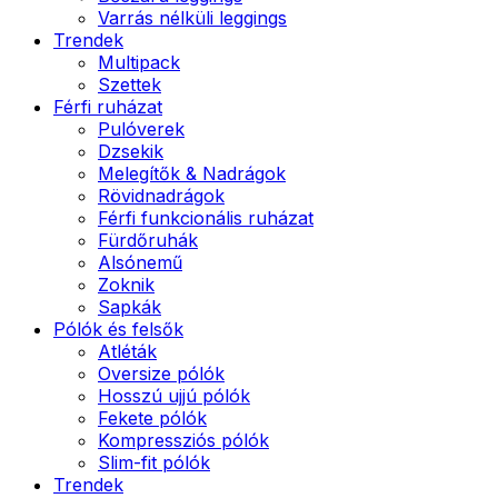
Varrás nélküli leggings
Trendek
Multipack
Szettek
Férfi ruházat
Pulóverek
Dzsekik
Melegítők & Nadrágok
Rövidnadrágok
Férfi funkcionális ruházat
Fürdőruhák
Alsónemű
Zoknik
Sapkák
Pólók és felsők
Atléták
Oversize pólók
Hosszú ujjú pólók
Fekete pólók
Kompressziós pólók
Slim-fit pólók
Trendek