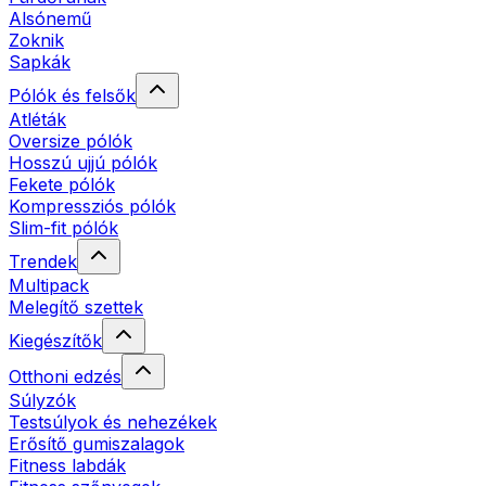
Alsónemű
Zoknik
Sapkák
Pólók és felsők
Atléták
Oversize pólók
Hosszú ujjú pólók
Fekete pólók
Kompressziós pólók
Slim-fit pólók
Trendek
Multipack
Melegítő szettek
Kiegészítők
Otthoni edzés
Súlyzók
Testsúlyok és nehezékek
Erősítő gumiszalagok
Fitness labdák