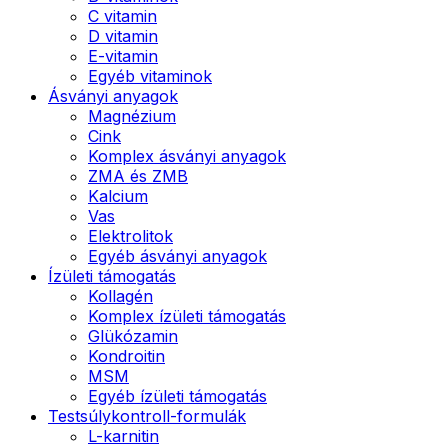
C vitamin
D vitamin
E-vitamin
Egyéb vitaminok
Ásványi anyagok
Magnézium
Cink
Komplex ásványi anyagok
ZMA és ZMB
Kalcium
Vas
Elektrolitok
Egyéb ásványi anyagok
Ízületi támogatás
Kollagén
Komplex ízületi támogatás
Glükózamin
Kondroitin
MSM
Egyéb ízületi támogatás
Testsúlykontroll-formulák
L-karnitin