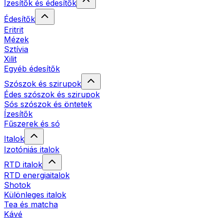
Ízesítők és édesítők
Édesítők
Eritrit
Mézek
Sztívia
Xilit
Egyéb édesítők
Szószok és szirupok
Édes szószok és szirupok
Sós szószok és öntetek
Ízesítők
Fűszerek és só
Italok
Izotóniás italok
RTD italok
RTD energiaitalok
Shotok
Különleges italok
Tea és matcha
Kávé