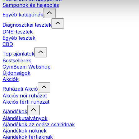
Samponok és hajápolás
Egyéb kategóriák
Diagnosztikai tesztek
DNS-tesztek
Egyéb tesztek
CBD
Top ajánlatok
Bestsellerek
GymBeam Webshop
Újdonságok
Akciók
Ruházati Akció
Akciós női ruházat
Akciós férfi ruházat
Ajándékok
Ajándékutalványok
Ajándékok az egész családnak
Ajándékok nőknek
Ajándékok férfiaknak