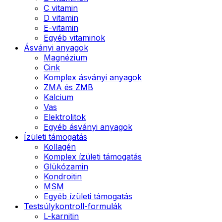
C vitamin
D vitamin
E-vitamin
Egyéb vitaminok
Ásványi anyagok
Magnézium
Cink
Komplex ásványi anyagok
ZMA és ZMB
Kalcium
Vas
Elektrolitok
Egyéb ásványi anyagok
Ízületi támogatás
Kollagén
Komplex ízületi támogatás
Glükózamin
Kondroitin
MSM
Egyéb ízületi támogatás
Testsúlykontroll-formulák
L-karnitin