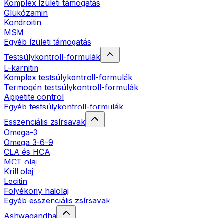
Komplex ízületi támogatás
Glükózamin
Kondroitin
MSM
Egyéb ízületi támogatás
Testsúlykontroll-formulák
L-karnitin
Komplex testsúlykontroll-formulák
Termogén testsúlykontroll-formulák
Appetite control
Egyéb testsúlykontroll-formulák
Esszenciális zsírsavak
Omega-3
Omega 3-6-9
CLA és HCA
MCT olaj
Krill olaj
Lecitin
Folyékony halolaj
Egyéb esszenciális zsírsavak
Ashwagandha