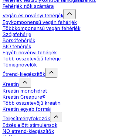
Fehérjék testsúlykontroll támogatásához
Fehérjék nők számára
Vegán és növényi fehérjék
Egykomponensű vegán fehérjék
Többkomponensű vegán fehérjék
Szójafehérje
Borsófehérjék
BIO fehérjék
Egyéb növényi fehérjék
Több összetevőjű fehérje
Tömegnövelők
Étrend-kiegészítők
Kreatin
Kreatin monohidrát
Kreatin Creapure®
Több összetevőjű kreatin
Kreatin egyéb formái
Teljesítményfokozók
Edzés előtti stimulánsok
NO étrend-kiegészítők