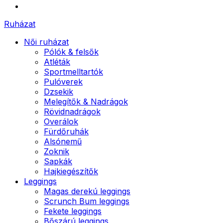
Ruházat
Női ruházat
Pólók & felsők
Atléták
Sportmelltartók
Pulóverek
Dzsekik
Melegítők & Nadrágok
Rövidnadrágok
Overálok
Fürdőruhák
Alsónemű
Zoknik
Sapkák
Hajkiegészítők
Leggings
Magas derekú leggings
Scrunch Bum leggings
Fekete leggings
Bőszárú leggings