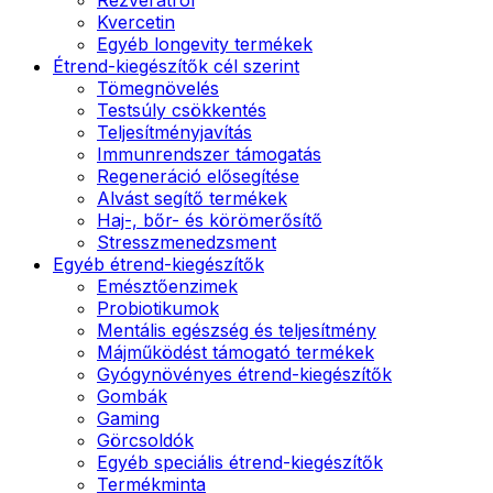
Kvercetin
Egyéb longevity termékek
Étrend-kiegészítők cél szerint
Tömegnövelés
Testsúly csökkentés
Teljesítményjavítás
Immunrendszer támogatás
Regeneráció elősegítése
Alvást segítő termékek
Haj-, bőr- és körömerősítő
Stresszmenedzsment
Egyéb étrend-kiegészítők
Emésztőenzimek
Probiotikumok
Mentális egészség és teljesítmény
Májműködést támogató termékek
Gyógynövényes étrend-kiegészítők
Gombák
Gaming
Görcsoldók
Egyéb speciális étrend-kiegészítők
Termékminta