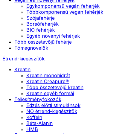
Egykomponensű vegán fehérjék
Többkomponensű vegán fehérjék
Szójafehérje
Borsófehérjék
BIO fehérjék
Egyéb növényi fehérjék
Több összetevőjű fehérje
Tömegnövelők
Étrend-kiegészítők
Kreatin
Kreatin monohidrát
Kreatin Creapure®
Több összetevőjű kreatin
Kreatin egyéb formái
Teljesítményfokozók
Edzés előtti stimulánsok
NO étrend-kiegészítők
Koffein
Béta-Alanin
HMB