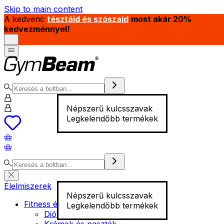
Skip to main content
A kedvenc
tésztáid és szószaid
most akár 20%
kedvezménnyel!
Népszerű kulcsszavak
Legkelendőbb termékek
Élelmiszerek
Népszerű kulcsszavak
Fitness élelmiszer
Legkelendőbb termékek
Diófélék
Krémek és paszták