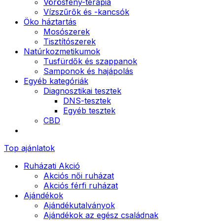
Vörösfény-terápia
Vízszűrők és -kancsók
Öko háztartás
Mosószerek
Tisztítószerek
Natúrkozmetikumok
Tusfürdők és szappanok
Samponok és hajápolás
Egyéb kategóriák
Diagnosztikai tesztek
DNS-tesztek
Egyéb tesztek
CBD
Top ajánlatok
Ruházati Akció
Akciós női ruházat
Akciós férfi ruházat
Ajándékok
Ajándékutalványok
Ajándékok az egész családnak