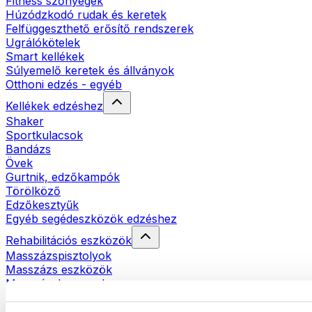
Fitness szőnyegek
Húzódzkodó rudak és keretek
Felfüggeszthető erősítő rendszerek
Ugrálókötelek
Smart kellékek
Súlyemelő keretek és állványok
Otthoni edzés - egyéb
Kellékek edzéshez
Shaker
Sportkulacsok
Bandázs
Övek
Gurtnik, edzőkampók
Törölköző
Edzőkesztyűk
Egyéb segédeszközök edzéshez
Rehabilitációs eszközök
Masszázspisztolyok
Masszázs eszközök
Masszázshengerek
Egyéb rehabilitációs eszközök