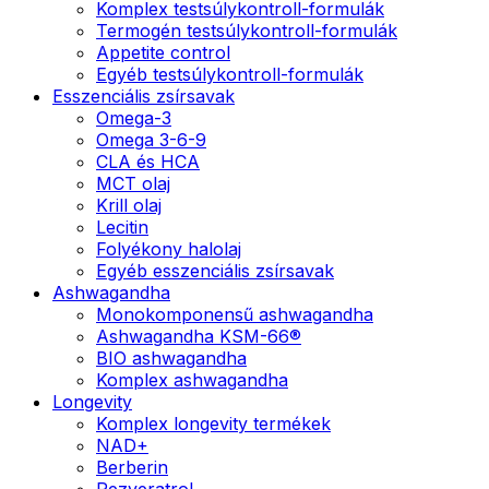
Komplex testsúlykontroll-formulák
Termogén testsúlykontroll-formulák
Appetite control
Egyéb testsúlykontroll-formulák
Esszenciális zsírsavak
Omega-3
Omega 3-6-9
CLA és HCA
MCT olaj
Krill olaj
Lecitin
Folyékony halolaj
Egyéb esszenciális zsírsavak
Ashwagandha
Monokomponensű ashwagandha
Ashwagandha KSM-66®
BIO ashwagandha
Komplex ashwagandha
Longevity
Komplex longevity termékek
NAD+
Berberin
Rezveratrol