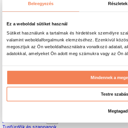
Táskák & hátizsákok
Beleegyezés
Részletek
Ételhordó táskák & kiegészítők
Edzőtáskák
Hátizsákok
Ez a weboldal sütiket használ
Tevékenység alapú kiegészítők
Sütiket használunk a tartalmak és hirdetések személyre sza
Futás
valamint weboldalforgalmunk elemzéséhez. Ezenkívül közöss
Küzdősportok
megosztjuk az Ön weboldalhasználatra vonatkozó adatait, a
Kerékpározás
Jóga és pilates
adatokkal, amelyeket Ön adott meg számukra vagy az Ön álta
Hidegterápia
Úszás
Túrázás
Mindennek a meg
Biohacking
Vörösfény-terápia
Vízszűrők és -kancsók
Testre szabá
Öko háztartás
Mosószerek
Megtagad
Tisztítószerek
Natúrkozmetikumok
Tusfürdők és szappanok