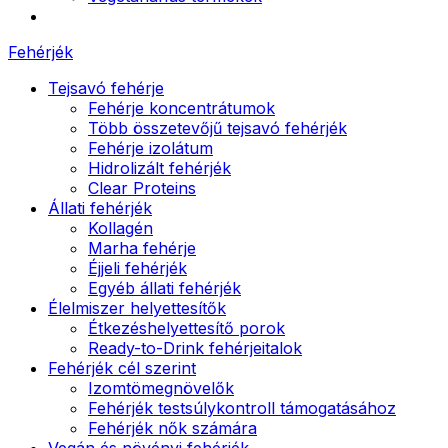
Fehérjék
Tejsavó fehérje
Fehérje koncentrátumok
Több összetevőjű tejsavó fehérjék
Fehérje izolátum
Hidrolizált fehérjék
Clear Proteins
Állati fehérjék
Kollagén
Marha fehérje
Éjjeli fehérjék
Egyéb állati fehérjék
Élelmiszer helyettesítők
Étkezéshelyettesítő porok
Ready-to-Drink fehérjeitalok
Fehérjék cél szerint
Izomtömegnövelők
Fehérjék testsúlykontroll támogatásához
Fehérjék nők számára
Vegán és növényi fehérjék