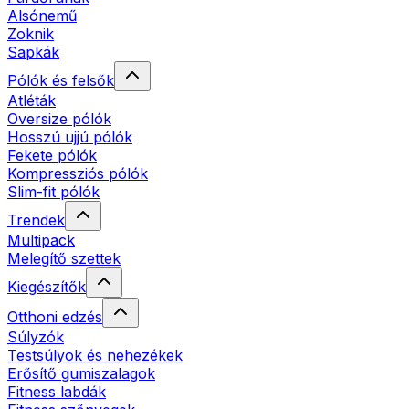
Alsónemű
Zoknik
Sapkák
Pólók és felsők
Atléták
Oversize pólók
Hosszú ujjú pólók
Fekete pólók
Kompressziós pólók
Slim-fit pólók
Trendek
Multipack
Melegítő szettek
Kiegészítők
Otthoni edzés
Súlyzók
Testsúlyok és nehezékek
Erősítő gumiszalagok
Fitness labdák