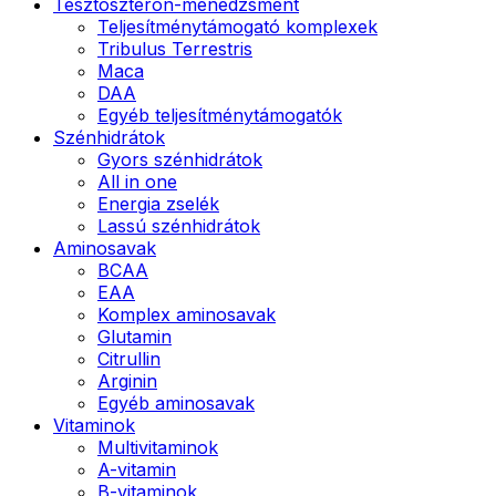
Tesztoszteron-menedzsment
Teljesítménytámogató komplexek
Tribulus Terrestris
Maca
DAA
Egyéb teljesítménytámogatók
Szénhidrátok
Gyors szénhidrátok
All in one
Energia zselék
Lassú szénhidrátok
Aminosavak
BCAA
EAA
Komplex aminosavak
Glutamin
Citrullin
Arginin
Egyéb aminosavak
Vitaminok
Multivitaminok
A-vitamin
B-vitaminok