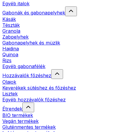
Egyéb italok
Gabonák és gabonapelyhek
Kásák
Tészták
Granola
Zabpelyhek
Gabonapelyhek és müzlik
Hajdina
Quinoa
Rizs
Egyéb gabonafélék
Hozzávalók főzéshez
Olajok
Keverékek sütéshez és főzéshez
Lisztek
Egyéb hozzávalók főzéshez
Étrendek
BIO termékek
Vegán termékek
Gluténmentes termékek