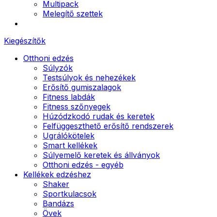
Multipack
Melegítő szettek
Kiegészítők
Otthoni edzés
Súlyzók
Testsúlyok és nehezékek
Erősítő gumiszalagok
Fitness labdák
Fitness szőnyegek
Húzódzkodó rudak és keretek
Felfüggeszthető erősítő rendszerek
Ugrálókötelek
Smart kellékek
Súlyemelő keretek és állványok
Otthoni edzés - egyéb
Kellékek edzéshez
Shaker
Sportkulacsok
Bandázs
Övek