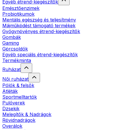
Egyéb étrend-kiegészítők
Emésztőenzimek
Probiotikumok
Mentális egészség és teljesítmény
Májműködést támogató termékek
Gyógynövényes étrend-kiegészítők
Gombák
Gaming
Görcsoldók
Egyéb speciális étrend-kiegészítők
Termékminta
Ruházat
Női ruházat
Pólók & felsők
Atléták
Sportmelltartók
Pulóverek
Dzsekik
Melegítők & Nadrágok
Rövidnadrágok
Overálok