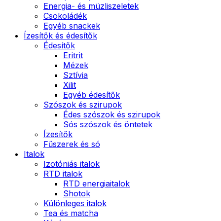
Energia- és müzliszeletek
Csokoládék
Egyéb snackek
Ízesítők és édesítők
Édesítők
Eritrit
Mézek
Sztívia
Xilit
Egyéb édesítők
Szószok és szirupok
Édes szószok és szirupok
Sós szószok és öntetek
Ízesítők
Fűszerek és só
Italok
Izotóniás italok
RTD italok
RTD energiaitalok
Shotok
Különleges italok
Tea és matcha