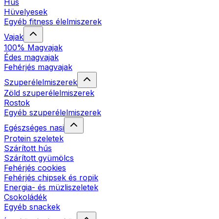
Hús
Hüvelyesek
Egyéb fitness élelmiszerek
Vajak
100% Magvajak
Édes magvajak
Fehérjés magvajak
Szuperélelmiszerek
Zöld szuperélelmiszerek
Rostok
Egyéb szuperélelmiszerek
Egészséges nasi
Protein szeletek
Szárított hús
Szárított gyümölcs
Fehérjés cookies
Fehérjés chipsek és ropik
Energia- és müzliszeletek
Csokoládék
Egyéb snackek