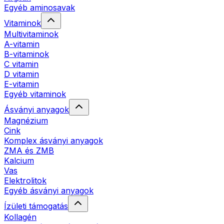
Egyéb aminosavak
Vitaminok
Multivitaminok
A-vitamin
B-vitaminok
C vitamin
D vitamin
E-vitamin
Egyéb vitaminok
Ásványi anyagok
Magnézium
Cink
Komplex ásványi anyagok
ZMA és ZMB
Kalcium
Vas
Elektrolitok
Egyéb ásványi anyagok
Ízületi támogatás
Kollagén