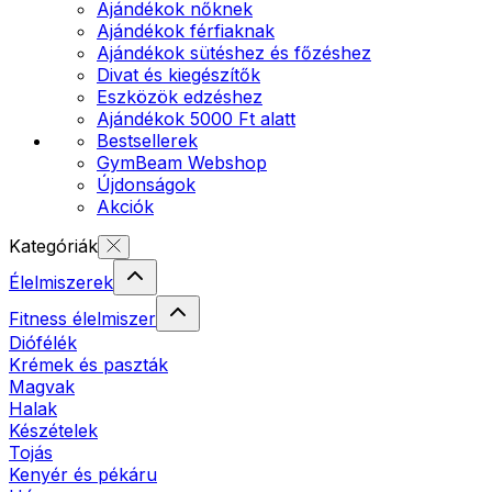
Ajándékok nőknek
Ajándékok férfiaknak
Ajándékok sütéshez és főzéshez
Divat és kiegészítők
Eszközök edzéshez
Ajándékok 5000 Ft alatt
Bestsellerek
GymBeam Webshop
Újdonságok
Akciók
Kategóriák
Élelmiszerek
Fitness élelmiszer
Diófélék
Krémek és paszták
Magvak
Halak
Készételek
Tojás
Kenyér és pékáru