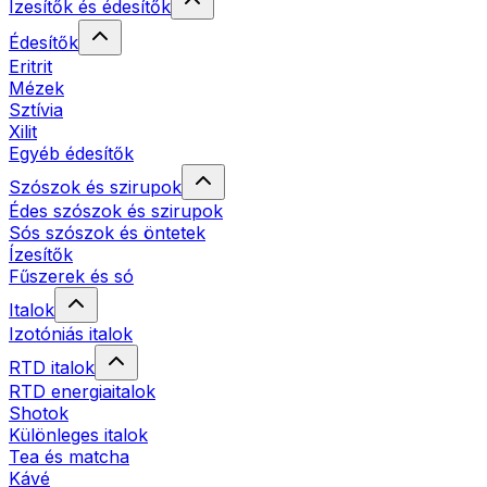
Ízesítők és édesítők
Édesítők
Eritrit
Mézek
Sztívia
Xilit
Egyéb édesítők
Szószok és szirupok
Édes szószok és szirupok
Sós szószok és öntetek
Ízesítők
Fűszerek és só
Italok
Izotóniás italok
RTD italok
RTD energiaitalok
Shotok
Különleges italok
Tea és matcha
Kávé