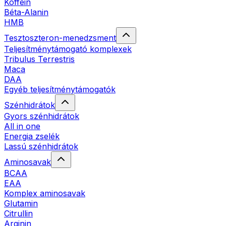
Koffein
Béta-Alanin
HMB
Tesztoszteron-menedzsment
Teljesítménytámogató komplexek
Tribulus Terrestris
Maca
DAA
Egyéb teljesítménytámogatók
Szénhidrátok
Gyors szénhidrátok
All in one
Energia zselék
Lassú szénhidrátok
Aminosavak
BCAA
EAA
Komplex aminosavak
Glutamin
Citrullin
Arginin