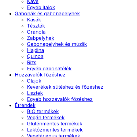
Kávé
Egyéb italok
Gabonák és gabonapelyhek
Kásák
Tészták
Granola
Zabpelyhek
Gabonapelyhek és müzlik
Hajdina
Quinoa
Rizs
Egyéb gabonafélék
Hozzávalók főzéshez
Olajok
Keverékek sütéshez és főzéshez
Lisztek
Egyéb hozzávalók főzéshez
Étrendek
BIO termékek
Vegán termékek
Gluténmentes termékek
Laktózmentes termékek
Vegetáriánus termékek