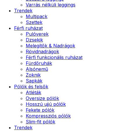
Varrás nélküli leggings
Trendek
Multipack
Szettek
Férfi ruházat
Pulóverek
Dzsekik
Melegítők & Nadrágok
Rövidnadrágok
Férfi funkcionális ruházat
Fürdőruhák
Alsónemű
Zoknik
Sapkák
Pólók és felsők
Atléták
Oversize pólók
Hosszú ujjú pólók
Fekete pólók
Kompressziós pólók
Slim-fit pólók
Trendek