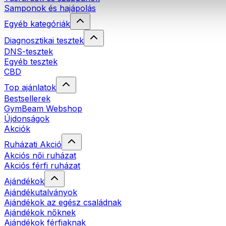
Samponok és hajápolás
Egyéb kategóriák
Diagnosztikai tesztek
DNS-tesztek
Egyéb tesztek
CBD
Top ajánlatok
Bestsellerek
GymBeam Webshop
Újdonságok
Akciók
Ruházati Akció
Akciós női ruházat
Akciós férfi ruházat
Ajándékok
Ajándékutalványok
Ajándékok az egész családnak
Ajándékok nőknek
Ajándékok férfiaknak