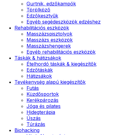
Gurtnik, edzőkampók
Törölköző
Edzőkesztyűk
Egyéb segédeszközök edzéshez
Rehabilitációs eszközök
Masszázspisztolyok
Masszázs eszközök
Masszázshengerek
Egyéb rehabilitációs eszközök
Táskák & hátizsákok
Ételhordó táskák & kiegészítők
Edzőtáskák
Hátizsákok
Tevékenység alapú kiegészítők
Futás
Küzdősportok
Kerékpározás
Jóga és pilates
Hidegterápia
Úszás
Túrázás
Biohacking