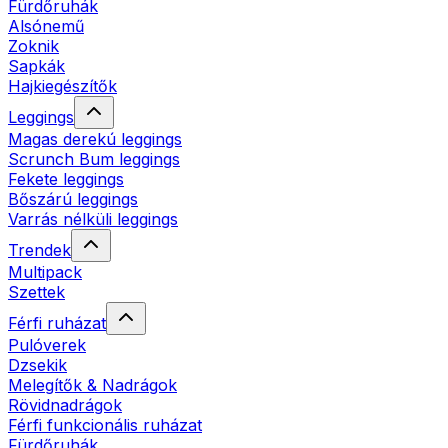
Fürdőruhák
Alsónemű
Zoknik
Sapkák
Hajkiegészítők
Leggings
Magas derekú leggings
Scrunch Bum leggings
Fekete leggings
Bőszárú leggings
Varrás nélküli leggings
Trendek
Multipack
Szettek
Férfi ruházat
Pulóverek
Dzsekik
Melegítők & Nadrágok
Rövidnadrágok
Férfi funkcionális ruházat
Fürdőruhák