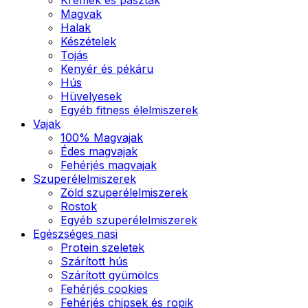
Magvak
Halak
Készételek
Tojás
Kenyér és pékáru
Hús
Hüvelyesek
Egyéb fitness élelmiszerek
Vajak
100% Magvajak
Édes magvajak
Fehérjés magvajak
Szuperélelmiszerek
Zöld szuperélelmiszerek
Rostok
Egyéb szuperélelmiszerek
Egészséges nasi
Protein szeletek
Szárított hús
Szárított gyümölcs
Fehérjés cookies
Fehérjés chipsek és ropik