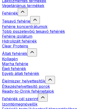
Laktózmentes termékek
Vegetáriánus termékek
Fehérjék
Tejsavó fehérje
Fehérje koncentrátumok
Több összetevőjű tejsavó fehérjék
Fehérje izolátum
Hidrolizált fehérjék
Clear Proteins
Állati fehérjék
Kollagén
Marha fehérje
Éjjeli fehérjék
Egyéb állati fehérjék
Élelmiszer helyettesítők
Étkezéshelyettesítő porok
Ready-to-Drink fehérjeitalok
Fehérjék cél szerint
Izomtömegnövelők