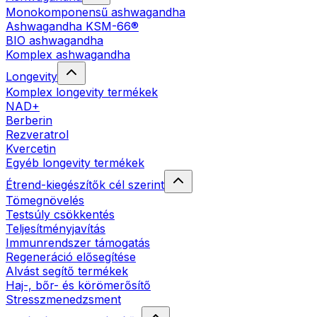
Monokomponensű ashwagandha
Ashwagandha KSM-66®
BIO ashwagandha
Komplex ashwagandha
Longevity
Komplex longevity termékek
NAD+
Berberin
Rezveratrol
Kvercetin
Egyéb longevity termékek
Étrend-kiegészítők cél szerint
Tömegnövelés
Testsúly csökkentés
Teljesítményjavítás
Immunrendszer támogatás
Regeneráció elősegítése
Alvást segítő termékek
Haj-, bőr- és körömerősítő
Stresszmenedzsment