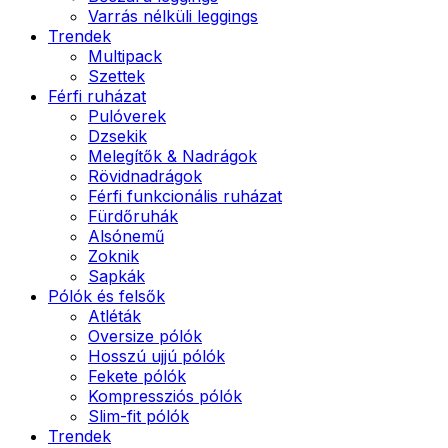
Varrás nélküli leggings
Trendek
Multipack
Szettek
Férfi ruházat
Pulóverek
Dzsekik
Melegítők & Nadrágok
Rövidnadrágok
Férfi funkcionális ruházat
Fürdőruhák
Alsónemű
Zoknik
Sapkák
Pólók és felsők
Atléták
Oversize pólók
Hosszú ujjú pólók
Fekete pólók
Kompressziós pólók
Slim-fit pólók
Trendek