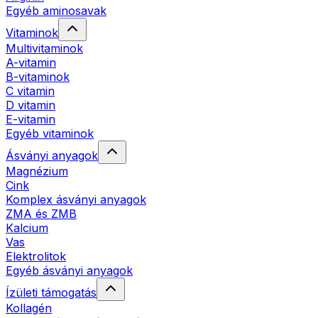
Egyéb aminosavak
Vitaminok
Multivitaminok
A-vitamin
B-vitaminok
C vitamin
D vitamin
E-vitamin
Egyéb vitaminok
Ásványi anyagok
Magnézium
Cink
Komplex ásványi anyagok
ZMA és ZMB
Kalcium
Vas
Elektrolitok
Egyéb ásványi anyagok
Ízületi támogatás
Kollagén