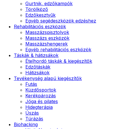
Gurtnik, edzőkampók
Törölköző
Edzőkesztyűk
Egyéb segédeszközök edzéshez
Rehabilitációs eszközök
Masszázspisztolyok
Masszázs eszközök
Masszázshengerek
Egyéb rehabilitációs eszközök
Táskák & hátizsákok
Ételhordó táskák & kiegészítők
Edzőtáskák
Hátizsákok
Tevékenység alapú kiegészítők
Futás
Küzdősportok
Kerékpározás
Jóga és pilates
Hidegterápia
Úszás
Túrázás
Biohacking