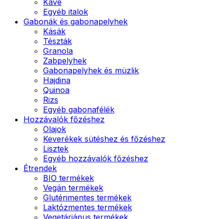
Kávé
Egyéb italok
Gabonák és gabonapelyhek
Kásák
Tészták
Granola
Zabpelyhek
Gabonapelyhek és müzlik
Hajdina
Quinoa
Rizs
Egyéb gabonafélék
Hozzávalók főzéshez
Olajok
Keverékek sütéshez és főzéshez
Lisztek
Egyéb hozzávalók főzéshez
Étrendek
BIO termékek
Vegán termékek
Gluténmentes termékek
Laktózmentes termékek
Vegetáriánus termékek