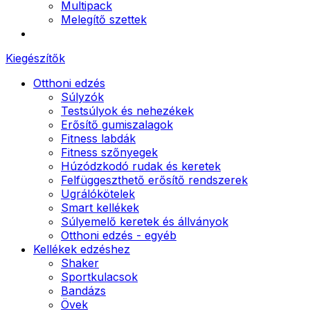
Multipack
Melegítő szettek
Kiegészítők
Otthoni edzés
Súlyzók
Testsúlyok és nehezékek
Erősítő gumiszalagok
Fitness labdák
Fitness szőnyegek
Húzódzkodó rudak és keretek
Felfüggeszthető erősítő rendszerek
Ugrálókötelek
Smart kellékek
Súlyemelő keretek és állványok
Otthoni edzés - egyéb
Kellékek edzéshez
Shaker
Sportkulacsok
Bandázs
Övek