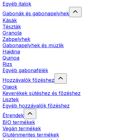
Egyéb italok
Gabonák és gabonapelyhek
Kásák
Tészták
Granola
Zabpelyhek
Gabonapelyhek és müzlik
Hajdina
Quinoa
Rizs
Egyéb gabonafélék
Hozzávalók főzéshez
Olajok
Keverékek sütéshez és főzéshez
Lisztek
Egyéb hozzávalók főzéshez
Étrendek
BIO termékek
Vegán termékek
Gluténmentes termékek