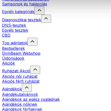
Samponok és hajápolás
Egyéb kategóriák
Diagnosztikai tesztek
DNS-tesztek
Egyéb tesztek
CBD
Top ajánlatok
Bestsellerek
GymBeam Webshop
Újdonságok
Akciók
Ruházati Akció
Akciós női ruházat
Akciós férfi ruházat
Ajándékok
Ajándékutalványok
Ajándékok az egész családnak
Ajándékok nőknek
Ajándékok férfiaknak