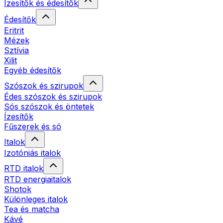
Ízesítők és édesítők
Édesítők
Eritrit
Mézek
Sztívia
Xilit
Egyéb édesítők
Szószok és szirupok
Édes szószok és szirupok
Sós szószok és öntetek
Ízesítők
Fűszerek és só
Italok
Izotóniás italok
RTD italok
RTD energiaitalok
Shotok
Különleges italok
Tea és matcha
Kávé