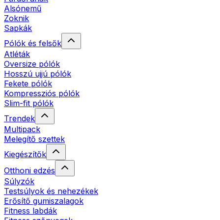
Alsónemű
Zoknik
Sapkák
Pólók és felsők
Atléták
Oversize pólók
Hosszú ujjú pólók
Fekete pólók
Kompressziós pólók
Slim-fit pólók
Trendek
Multipack
Melegítő szettek
Kiegészítők
Otthoni edzés
Súlyzók
Testsúlyok és nehezékek
Erősítő gumiszalagok
Fitness labdák