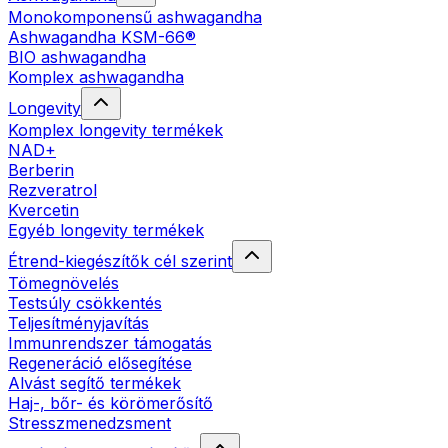
Monokomponensű ashwagandha
Ashwagandha KSM-66®
BIO ashwagandha
Komplex ashwagandha
Longevity
Komplex longevity termékek
NAD+
Berberin
Rezveratrol
Kvercetin
Egyéb longevity termékek
Étrend-kiegészítők cél szerint
Tömegnövelés
Testsúly csökkentés
Teljesítményjavítás
Immunrendszer támogatás
Regeneráció elősegítése
Alvást segítő termékek
Haj-, bőr- és körömerősítő
Stresszmenedzsment