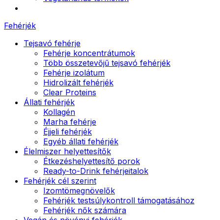
Fehérjék
Tejsavó fehérje
Fehérje koncentrátumok
Több összetevőjű tejsavó fehérjék
Fehérje izolátum
Hidrolizált fehérjék
Clear Proteins
Állati fehérjék
Kollagén
Marha fehérje
Éjjeli fehérjék
Egyéb állati fehérjék
Élelmiszer helyettesítők
Étkezéshelyettesítő porok
Ready-to-Drink fehérjeitalok
Fehérjék cél szerint
Izomtömegnövelők
Fehérjék testsúlykontroll támogatásához
Fehérjék nők számára
Vegán és növényi fehérjék