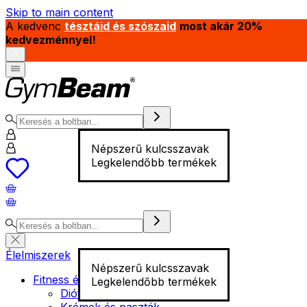
Skip to main content
A kedvenc
tésztáid és szószaid
most akár 20%
kedvezménnyel!
Népszerű kulcsszavak
Legkelendőbb termékek
Élelmiszerek
Népszerű kulcsszavak
Fitness élelmiszer
Legkelendőbb termékek
Diófélék
Krémek és paszták