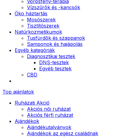
Vörösfény-terápia
Vízszűrők és -kancsók
Öko háztartás
Mosószerek
Tisztítószerek
Natúrkozmetikumok
Tusfürdők és szappanok
Samponok és hajápolás
Egyéb kategóriák
Diagnosztikai tesztek
DNS-tesztek
Egyéb tesztek
CBD
Top ajánlatok
Ruházati Akció
Akciós női ruházat
Akciós férfi ruházat
Ajándékok
Ajándékutalványok
Ajándékok az egész családnak