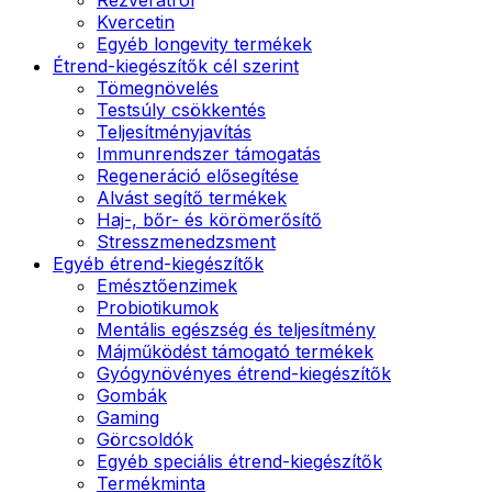
Kvercetin
Egyéb longevity termékek
Étrend-kiegészítők cél szerint
Tömegnövelés
Testsúly csökkentés
Teljesítményjavítás
Immunrendszer támogatás
Regeneráció elősegítése
Alvást segítő termékek
Haj-, bőr- és körömerősítő
Stresszmenedzsment
Egyéb étrend-kiegészítők
Emésztőenzimek
Probiotikumok
Mentális egészség és teljesítmény
Májműködést támogató termékek
Gyógynövényes étrend-kiegészítők
Gombák
Gaming
Görcsoldók
Egyéb speciális étrend-kiegészítők
Termékminta