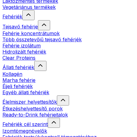
Laktózmentes termékek
Vegetáriánus termékek
Fehérjék
Tejsavó fehérje
Fehérje koncentrátumok
Több összetevőjű tejsavó fehérjék
Fehérje izolátum
Hidrolizált fehérjék
Clear Proteins
Állati fehérjék
Kollagén
Marha fehérje
Éjjeli fehérjék
Egyéb állati fehérjék
Élelmiszer helyettesítők
Étkezéshelyettesítő porok
Ready-to-Drink fehérjeitalok
Fehérjék cél szerint
Izomtömegnövelők