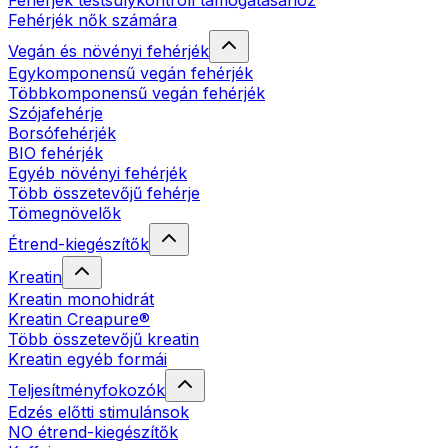
Fehérjék testsúlykontroll támogatásához
Fehérjék nők számára
Vegán és növényi fehérjék
Egykomponensű vegán fehérjék
Többkomponensű vegán fehérjék
Szójafehérje
Borsófehérjék
BIO fehérjék
Egyéb növényi fehérjék
Több összetevőjű fehérje
Tömegnövelők
Étrend-kiegészítők
Kreatin
Kreatin monohidrát
Kreatin Creapure®
Több összetevőjű kreatin
Kreatin egyéb formái
Teljesítményfokozók
Edzés előtti stimulánsok
NO étrend-kiegészítők