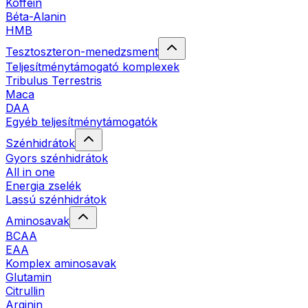
Koffein
Béta-Alanin
HMB
Tesztoszteron-menedzsment
Teljesítménytámogató komplexek
Tribulus Terrestris
Maca
DAA
Egyéb teljesítménytámogatók
Szénhidrátok
Gyors szénhidrátok
All in one
Energia zselék
Lassú szénhidrátok
Aminosavak
BCAA
EAA
Komplex aminosavak
Glutamin
Citrullin
Arginin