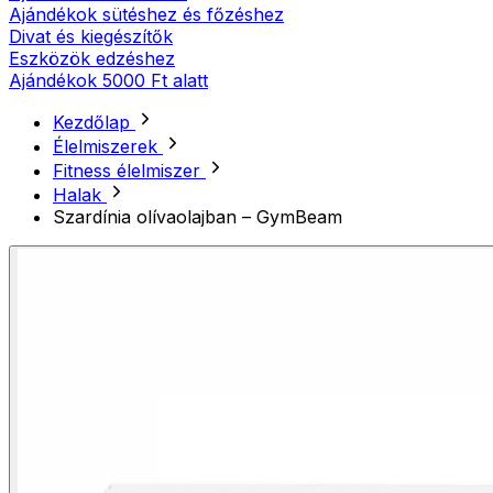
Ajándékok sütéshez és főzéshez
Divat és kiegészítők
Eszközök edzéshez
Ajándékok 5000 Ft alatt
Kezdőlap
Élelmiszerek
Fitness élelmiszer
Halak
Szardínia olívaolajban – GymBeam