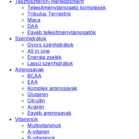
Tesztoszteron-menedzsment
Teljesítménytámogató komplexek
Tribulus Terrestris
Maca
DAA
Egyéb teljesítménytámogatók
Szénhidrátok
Gyors szénhidrátok
All in one
Energia zselék
Lassú szénhidrátok
Aminosavak
BCAA
EAA
Komplex aminosavak
Glutamin
Citrullin
Arginin
Egyéb aminosavak
Vitaminok
Multivitaminok
A-vitamin
B-vitaminok