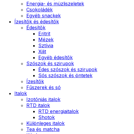
Energia- és müzliszeletek
Csokoládék
Egyéb snackek
Ízesítők és édesítők
Édesítők
Eritrit
Mézek
Sztívia
Xilit
Egyéb édesítők
Szószok és szirupok
Édes szószok és szirupok
Sós szószok és öntetek
Ízesítők
Fűszerek és só
Italok
Izotóniás italok
RTD italok
RTD energiaitalok
Shotok
Különleges italok
Tea és matcha