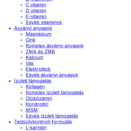
C vitamin
D vitamin
E-vitamin
Egyéb vitaminok
Ásványi anyagok
Magnézium
Cink
Komplex ásványi anyagok
ZMA és ZMB
Kalcium
Vas
Elektrolitok
Egyéb ásványi anyagok
Ízületi támogatás
Kollagén
Komplex ízületi támogatás
Glükózamin
Kondroitin
MSM
Egyéb ízületi támogatás
Testsúlykontroll-formulák
L-karnitin