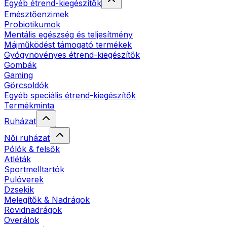
Egyéb étrend-kiegészítők
Emésztőenzimek
Probiotikumok
Mentális egészség és teljesítmény
Májműködést támogató termékek
Gyógynövényes étrend-kiegészítők
Gombák
Gaming
Görcsoldók
Egyéb speciális étrend-kiegészítők
Termékminta
Ruházat
Női ruházat
Pólók & felsők
Atléták
Sportmelltartók
Pulóverek
Dzsekik
Melegítők & Nadrágok
Rövidnadrágok
Overálok