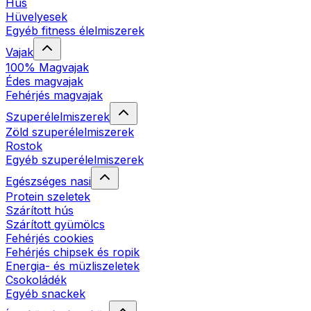
Hús
Hüvelyesek
Egyéb fitness élelmiszerek
Vajak
100% Magvajak
Édes magvajak
Fehérjés magvajak
Szuperélelmiszerek
Zöld szuperélelmiszerek
Rostok
Egyéb szuperélelmiszerek
Egészséges nasi
Protein szeletek
Szárított hús
Szárított gyümölcs
Fehérjés cookies
Fehérjés chipsek és ropik
Energia- és müzliszeletek
Csokoládék
Egyéb snackek