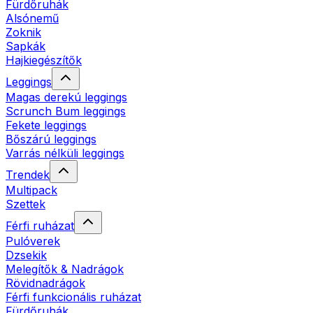
Fürdőruhák
Alsónemű
Zoknik
Sapkák
Hajkiegészítők
Leggings
Magas derekú leggings
Scrunch Bum leggings
Fekete leggings
Bőszárú leggings
Varrás nélküli leggings
Trendek
Multipack
Szettek
Férfi ruházat
Pulóverek
Dzsekik
Melegítők & Nadrágok
Rövidnadrágok
Férfi funkcionális ruházat
Fürdőruhák