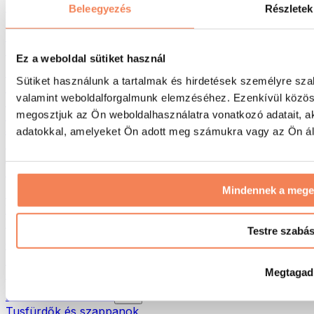
Táskák & hátizsákok
Beleegyezés
Részletek
Ételhordó táskák & kiegészítők
Edzőtáskák
Hátizsákok
Ez a weboldal sütiket használ
Tevékenység alapú kiegészítők
Sütiket használunk a tartalmak és hirdetések személyre sza
Futás
valamint weboldalforgalmunk elemzéséhez. Ezenkívül közöss
Küzdősportok
megosztjuk az Ön weboldalhasználatra vonatkozó adatait, a
Kerékpározás
Jóga és pilates
adatokkal, amelyeket Ön adott meg számukra vagy az Ön álta
Hidegterápia
Úszás
Túrázás
Mindennek a meg
Biohacking
Vörösfény-terápia
Vízszűrők és -kancsók
Testre szabá
Öko háztartás
Mosószerek
Megtagad
Tisztítószerek
Natúrkozmetikumok
Tusfürdők és szappanok