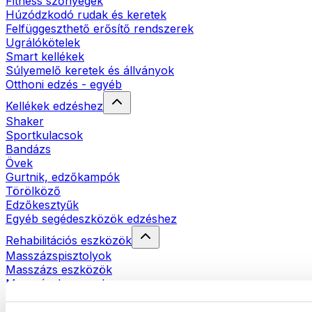
Fitness szőnyegek
Húzódzkodó rudak és keretek
Felfüggeszthető erősítő rendszerek
Ugrálókötelek
Smart kellékek
Súlyemelő keretek és állványok
Otthoni edzés - egyéb
Kellékek edzéshez
Shaker
Sportkulacsok
Bandázs
Övek
Gurtnik, edzőkampók
Törölköző
Edzőkesztyűk
Egyéb segédeszközök edzéshez
Rehabilitációs eszközök
Masszázspisztolyok
Masszázs eszközök
Masszázshengerek
Egyéb rehabilitációs eszközök