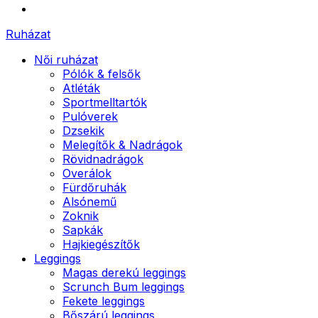
Ruházat
Női ruházat
Pólók & felsők
Atléták
Sportmelltartók
Pulóverek
Dzsekik
Melegítők & Nadrágok
Rövidnadrágok
Overálok
Fürdőruhák
Alsónemű
Zoknik
Sapkák
Hajkiegészítők
Leggings
Magas derekú leggings
Scrunch Bum leggings
Fekete leggings
Bőszárú leggings