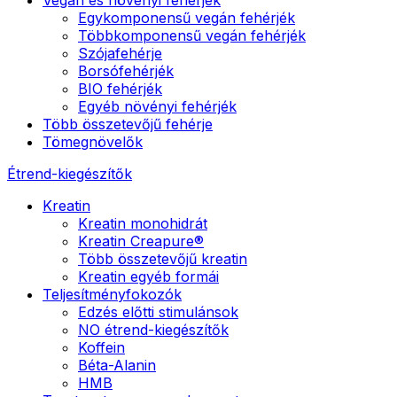
Egykomponensű vegán fehérjék
Többkomponensű vegán fehérjék
Szójafehérje
Borsófehérjék
BIO fehérjék
Egyéb növényi fehérjék
Több összetevőjű fehérje
Tömegnövelők
Étrend-kiegészítők
Kreatin
Kreatin monohidrát
Kreatin Creapure®
Több összetevőjű kreatin
Kreatin egyéb formái
Teljesítményfokozók
Edzés előtti stimulánsok
NO étrend-kiegészítők
Koffein
Béta-Alanin
HMB