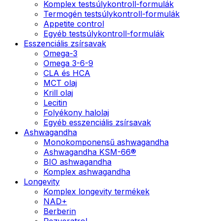
Komplex testsúlykontroll-formulák
Termogén testsúlykontroll-formulák
Appetite control
Egyéb testsúlykontroll-formulák
Esszenciális zsírsavak
Omega-3
Omega 3-6-9
CLA és HCA
MCT olaj
Krill olaj
Lecitin
Folyékony halolaj
Egyéb esszenciális zsírsavak
Ashwagandha
Monokomponensű ashwagandha
Ashwagandha KSM-66®
BIO ashwagandha
Komplex ashwagandha
Longevity
Komplex longevity termékek
NAD+
Berberin
Rezveratrol