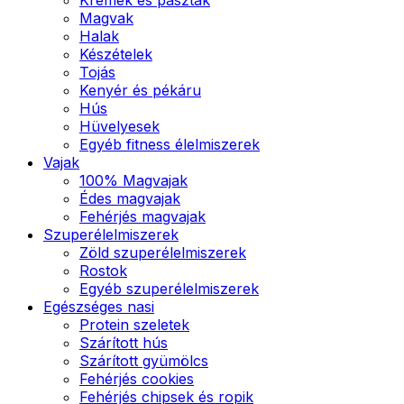
Magvak
Halak
Készételek
Tojás
Kenyér és pékáru
Hús
Hüvelyesek
Egyéb fitness élelmiszerek
Vajak
100% Magvajak
Édes magvajak
Fehérjés magvajak
Szuperélelmiszerek
Zöld szuperélelmiszerek
Rostok
Egyéb szuperélelmiszerek
Egészséges nasi
Protein szeletek
Szárított hús
Szárított gyümölcs
Fehérjés cookies
Fehérjés chipsek és ropik