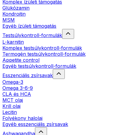
Komplex ízületi támogatás
Glükózamin
Kondroitin
MSM
Egyéb ízületi támogatás
Testsúlykontroll-formulák
L-karnitin
Komplex testsúlykontroll-formulák
Termogén testsúlykontroll-formulák
Appetite control
Egyéb testsúlykontroll-formulák
Esszenciális zsírsavak
Omega-3
Omega 3-6-9
CLA és HCA
MCT olaj
Krill olaj
Lecitin
Folyékony halolaj
Egyéb esszenciális zsírsavak
Ashwagandha