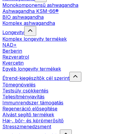
Monokomponensű ashwagandha
Ashwagandha KSM-66®
BIO ashwagandha
Komplex ashwagandha
Longevity
Komplex longevity termékek
NAD+
Berberin
Rezveratrol
Kvercetin
Egyéb longevity termékek
Étrend-kiegészítők cél szerint
Tömegnövelés
Testsúly csökkentés
Teljesítményjavítás
Immunrendszer támogatás
Regeneráció elősegítése
Alvást segítő termékek
Haj-, bőr- és körömerősítő
Stresszmenedzsment