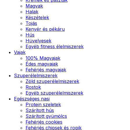
Magvak
Halak
Készételek
Tojás
Kenyér és pékáru
Hús
Hüvelyesek
Egyéb fitness élelmiszerek
Vajak
100% Magvajak
Édes magvajak
Fehérjés magvajak
Szuperélelmiszerek
Zöld szuperélelmiszerek
Rostok
Egyéb szuperélelmiszerek
Egészséges nasi
Protein szeletek
Szárított hús
Szárított gyümölcs
Fehérjés cookies
Fehérjés chipsek és ropik