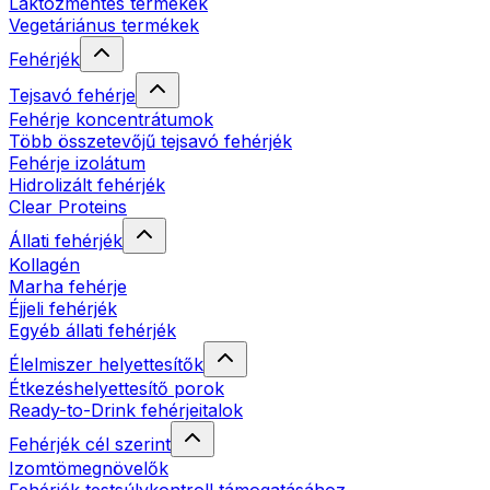
Laktózmentes termékek
Vegetáriánus termékek
Fehérjék
Tejsavó fehérje
Fehérje koncentrátumok
Több összetevőjű tejsavó fehérjék
Fehérje izolátum
Hidrolizált fehérjék
Clear Proteins
Állati fehérjék
Kollagén
Marha fehérje
Éjjeli fehérjék
Egyéb állati fehérjék
Élelmiszer helyettesítők
Étkezéshelyettesítő porok
Ready-to-Drink fehérjeitalok
Fehérjék cél szerint
Izomtömegnövelők