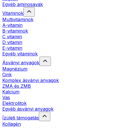
Egyéb aminosavak
Vitaminok
Multivitaminok
A-vitamin
B-vitaminok
C vitamin
D vitamin
E-vitamin
Egyéb vitaminok
Ásványi anyagok
Magnézium
Cink
Komplex ásványi anyagok
ZMA és ZMB
Kalcium
Vas
Elektrolitok
Egyéb ásványi anyagok
Ízületi támogatás
Kollagén