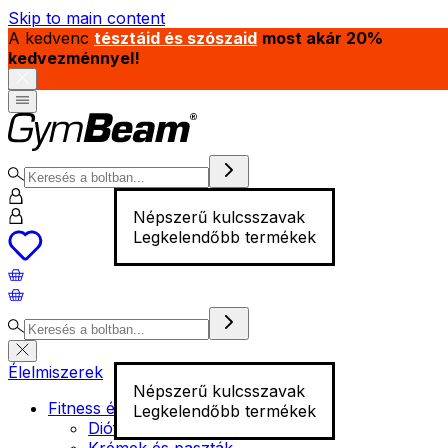
Skip to main content
A kedvenc
tésztáid és szószaid
most akár 20%
kedvezménnyel!
Népszerű kulcsszavak
Legkelendőbb termékek
Élelmiszerek
Népszerű kulcsszavak
Fitness élelmiszer
Legkelendőbb termékek
Diófélék
Krémek és paszták