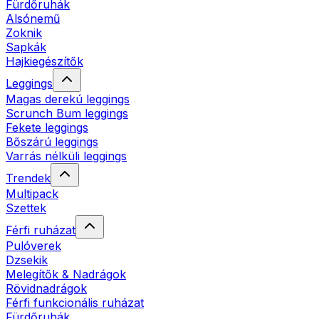
Fürdőruhák
Alsónemű
Zoknik
Sapkák
Hajkiegészítők
Leggings
Magas derekú leggings
Scrunch Bum leggings
Fekete leggings
Bőszárú leggings
Varrás nélküli leggings
Trendek
Multipack
Szettek
Férfi ruházat
Pulóverek
Dzsekik
Melegítők & Nadrágok
Rövidnadrágok
Férfi funkcionális ruházat
Fürdőruhák