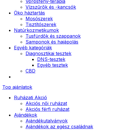
Vörösfény-terápia
Vízszűrők és -kancsók
Öko háztartás
Mosószerek
Tisztítószerek
Natúrkozmetikumok
Tusfürdők és szappanok
Samponok és hajápolás
Egyéb kategóriák
Diagnosztikai tesztek
DNS-tesztek
Egyéb tesztek
CBD
Top ajánlatok
Ruházati Akció
Akciós női ruházat
Akciós férfi ruházat
Ajándékok
Ajándékutalványok
Ajándékok az egész családnak