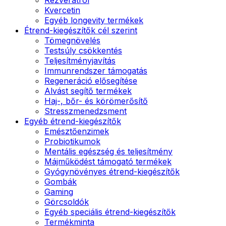
Kvercetin
Egyéb longevity termékek
Étrend-kiegészítők cél szerint
Tömegnövelés
Testsúly csökkentés
Teljesítményjavítás
Immunrendszer támogatás
Regeneráció elősegítése
Alvást segítő termékek
Haj-, bőr- és körömerősítő
Stresszmenedzsment
Egyéb étrend-kiegészítők
Emésztőenzimek
Probiotikumok
Mentális egészség és teljesítmény
Májműködést támogató termékek
Gyógynövényes étrend-kiegészítők
Gombák
Gaming
Görcsoldók
Egyéb speciális étrend-kiegészítők
Termékminta