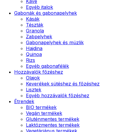
Kávé
Egyéb italok
Gabonák és gabonapelyhek
Kásák
Tészták
Granola
Zabpelyhek
Gabonapelyhek és müzlik
Hajdina
Quinoa
Rizs
Egyéb gabonafélék
Hozzávalók főzéshez
Olajok
Keverékek sütéshez és főzéshez
Lisztek
Egyéb hozzávalók főzéshez
Étrendek
BIO termékek
Vegán termékek
Gluténmentes termékek
Laktózmentes termékek
Vegetáriánus termékek