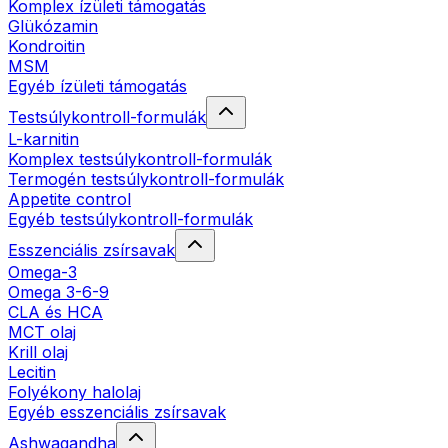
Komplex ízületi támogatás
Glükózamin
Kondroitin
MSM
Egyéb ízületi támogatás
Testsúlykontroll-formulák
L-karnitin
Komplex testsúlykontroll-formulák
Termogén testsúlykontroll-formulák
Appetite control
Egyéb testsúlykontroll-formulák
Esszenciális zsírsavak
Omega-3
Omega 3-6-9
CLA és HCA
MCT olaj
Krill olaj
Lecitin
Folyékony halolaj
Egyéb esszenciális zsírsavak
Ashwagandha