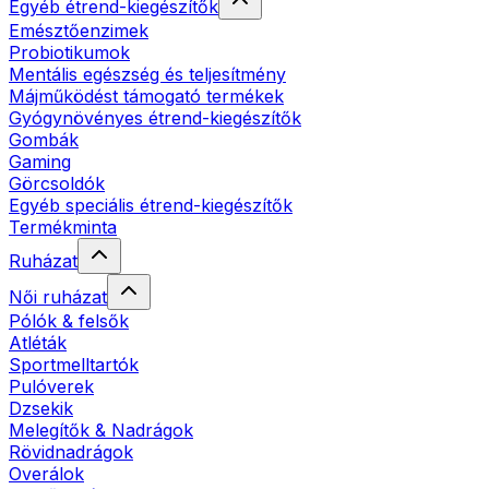
Egyéb étrend-kiegészítők
Emésztőenzimek
Probiotikumok
Mentális egészség és teljesítmény
Májműködést támogató termékek
Gyógynövényes étrend-kiegészítők
Gombák
Gaming
Görcsoldók
Egyéb speciális étrend-kiegészítők
Termékminta
Ruházat
Női ruházat
Pólók & felsők
Atléták
Sportmelltartók
Pulóverek
Dzsekik
Melegítők & Nadrágok
Rövidnadrágok
Overálok