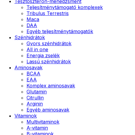
Tesztoszteron-menedzsment
Teljesítménytámogató komplexek
Tribulus Terrestris
Maca
DAA
Egyéb teljesítménytámogatók
Szénhidrátok
Gyors szénhidrátok
All in one
Energia zselék
Lassú szénhidrátok
Aminosavak
BCAA
EAA
Komplex aminosavak
Glutamin
Citrullin
Arginin
Egyéb aminosavak
Vitaminok
Multivitaminok
A-vitamin
B-vitaminok