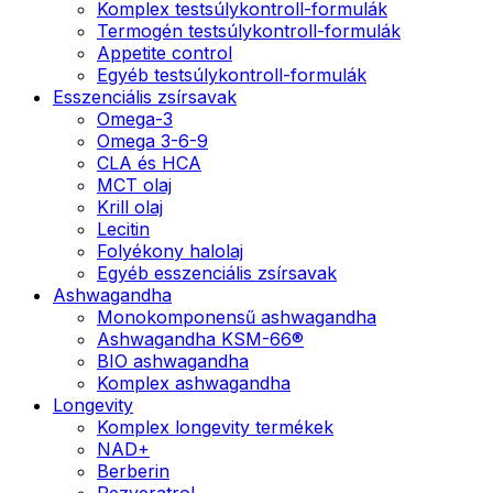
Komplex testsúlykontroll-formulák
Termogén testsúlykontroll-formulák
Appetite control
Egyéb testsúlykontroll-formulák
Esszenciális zsírsavak
Omega-3
Omega 3-6-9
CLA és HCA
MCT olaj
Krill olaj
Lecitin
Folyékony halolaj
Egyéb esszenciális zsírsavak
Ashwagandha
Monokomponensű ashwagandha
Ashwagandha KSM-66®
BIO ashwagandha
Komplex ashwagandha
Longevity
Komplex longevity termékek
NAD+
Berberin
Rezveratrol