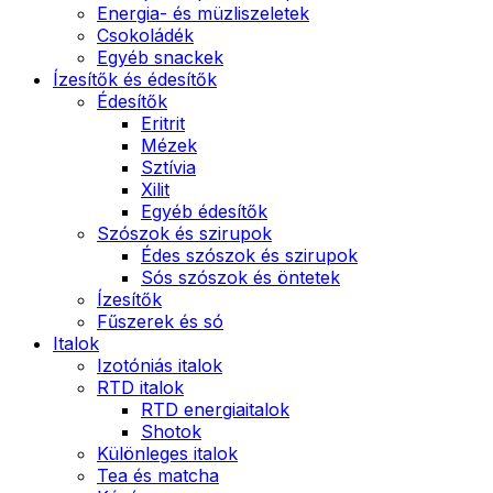
Energia- és müzliszeletek
Csokoládék
Egyéb snackek
Ízesítők és édesítők
Édesítők
Eritrit
Mézek
Sztívia
Xilit
Egyéb édesítők
Szószok és szirupok
Édes szószok és szirupok
Sós szószok és öntetek
Ízesítők
Fűszerek és só
Italok
Izotóniás italok
RTD italok
RTD energiaitalok
Shotok
Különleges italok
Tea és matcha