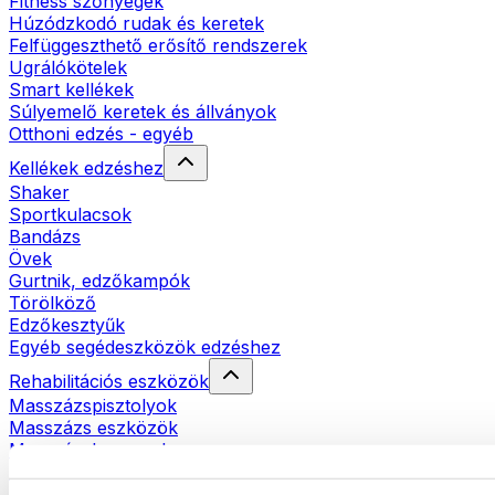
Fitness szőnyegek
Húzódzkodó rudak és keretek
Felfüggeszthető erősítő rendszerek
Ugrálókötelek
Smart kellékek
Súlyemelő keretek és állványok
Otthoni edzés - egyéb
Kellékek edzéshez
Shaker
Sportkulacsok
Bandázs
Övek
Gurtnik, edzőkampók
Törölköző
Edzőkesztyűk
Egyéb segédeszközök edzéshez
Rehabilitációs eszközök
Masszázspisztolyok
Masszázs eszközök
Masszázshengerek
Egyéb rehabilitációs eszközök