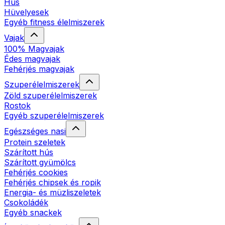
Hús
Hüvelyesek
Egyéb fitness élelmiszerek
Vajak
100% Magvajak
Édes magvajak
Fehérjés magvajak
Szuperélelmiszerek
Zöld szuperélelmiszerek
Rostok
Egyéb szuperélelmiszerek
Egészséges nasi
Protein szeletek
Szárított hús
Szárított gyümölcs
Fehérjés cookies
Fehérjés chipsek és ropik
Energia- és müzliszeletek
Csokoládék
Egyéb snackek