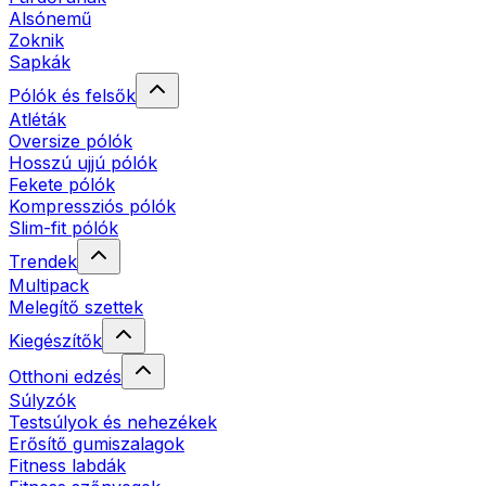
Alsónemű
Zoknik
Sapkák
Pólók és felsők
Atléták
Oversize pólók
Hosszú ujjú pólók
Fekete pólók
Kompressziós pólók
Slim-fit pólók
Trendek
Multipack
Melegítő szettek
Kiegészítők
Otthoni edzés
Súlyzók
Testsúlyok és nehezékek
Erősítő gumiszalagok
Fitness labdák