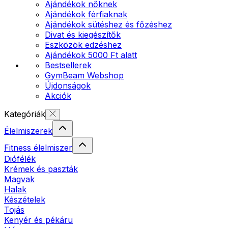
Ajándékok nőknek
Ajándékok férfiaknak
Ajándékok sütéshez és főzéshez
Divat és kiegészítők
Eszközök edzéshez
Ajándékok 5000 Ft alatt
Bestsellerek
GymBeam Webshop
Újdonságok
Akciók
Kategóriák
Élelmiszerek
Fitness élelmiszer
Diófélék
Krémek és paszták
Magvak
Halak
Készételek
Tojás
Kenyér és pékáru