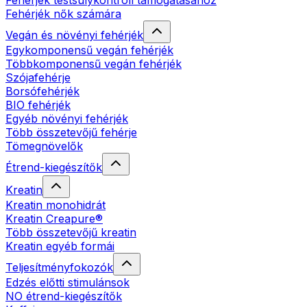
Fehérjék testsúlykontroll támogatásához
Fehérjék nők számára
Vegán és növényi fehérjék
Egykomponensű vegán fehérjék
Többkomponensű vegán fehérjék
Szójafehérje
Borsófehérjék
BIO fehérjék
Egyéb növényi fehérjék
Több összetevőjű fehérje
Tömegnövelők
Étrend-kiegészítők
Kreatin
Kreatin monohidrát
Kreatin Creapure®
Több összetevőjű kreatin
Kreatin egyéb formái
Teljesítményfokozók
Edzés előtti stimulánsok
NO étrend-kiegészítők