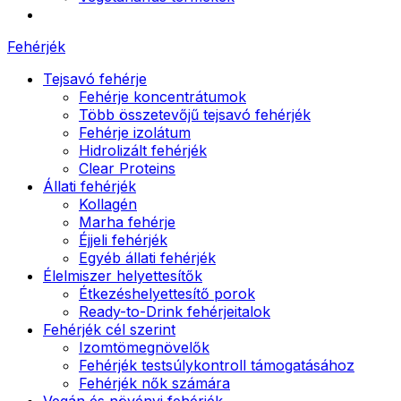
Fehérjék
Tejsavó fehérje
Fehérje koncentrátumok
Több összetevőjű tejsavó fehérjék
Fehérje izolátum
Hidrolizált fehérjék
Clear Proteins
Állati fehérjék
Kollagén
Marha fehérje
Éjjeli fehérjék
Egyéb állati fehérjék
Élelmiszer helyettesítők
Étkezéshelyettesítő porok
Ready-to-Drink fehérjeitalok
Fehérjék cél szerint
Izomtömegnövelők
Fehérjék testsúlykontroll támogatásához
Fehérjék nők számára
Vegán és növényi fehérjék