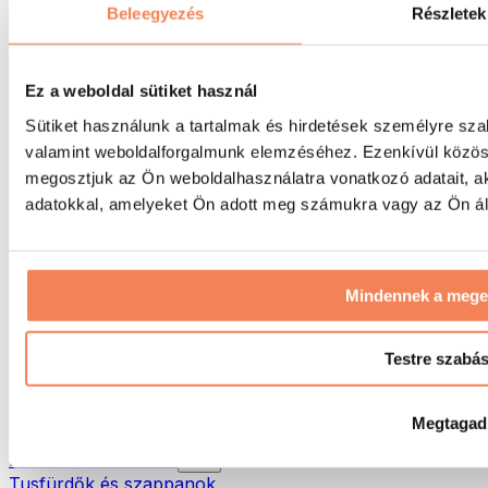
Táskák & hátizsákok
Beleegyezés
Részletek
Ételhordó táskák & kiegészítők
Edzőtáskák
Hátizsákok
Ez a weboldal sütiket használ
Tevékenység alapú kiegészítők
Sütiket használunk a tartalmak és hirdetések személyre sza
Futás
valamint weboldalforgalmunk elemzéséhez. Ezenkívül közöss
Küzdősportok
megosztjuk az Ön weboldalhasználatra vonatkozó adatait, a
Kerékpározás
Jóga és pilates
adatokkal, amelyeket Ön adott meg számukra vagy az Ön álta
Hidegterápia
Úszás
Túrázás
Mindennek a meg
Biohacking
Vörösfény-terápia
Vízszűrők és -kancsók
Testre szabá
Öko háztartás
Mosószerek
Megtagad
Tisztítószerek
Natúrkozmetikumok
Tusfürdők és szappanok