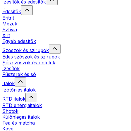
Ízesítők és édesítők
Édesítők
Eritrit
Mézek
Sztívia
Xilit
Egyéb édesítők
Szószok és szirupok
Édes szószok és szirupok
Sós szószok és öntetek
Ízesítők
Fűszerek és só
Italok
Izotóniás italok
RTD italok
RTD energiaitalok
Shotok
Különleges italok
Tea és matcha
Kávé