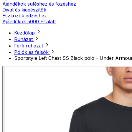
Ajándékok sütéshez és főzéshez
Divat és kiegészítők
Eszközök edzéshez
Ajándékok 5000 Ft alatt
Kezdőlap
Ruházat
Férfi ruházat
Pólók és felsők
Sportstyle Left Chest SS Black póló – Under Armou