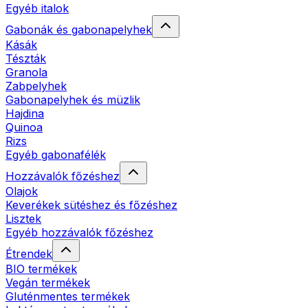
Egyéb italok
Gabonák és gabonapelyhek
Kásák
Tészták
Granola
Zabpelyhek
Gabonapelyhek és müzlik
Hajdina
Quinoa
Rizs
Egyéb gabonafélék
Hozzávalók főzéshez
Olajok
Keverékek sütéshez és főzéshez
Lisztek
Egyéb hozzávalók főzéshez
Étrendek
BIO termékek
Vegán termékek
Gluténmentes termékek