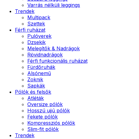
Varrás nélküli leggings
Trendek
Multipack
Szettek
Férfi ruházat
Pulóverek
Dzsekik
Melegítők & Nadrágok
Rövidnadrágok
Férfi funkcionális ruházat
Fürdőruhák
Alsónemű
Zoknik
Sapkák
Pólók és felsők
Atléták
Oversize pólók
Hosszú ujjú pólók
Fekete pólók
Kompressziós pólók
Slim-fit pólók
Trendek