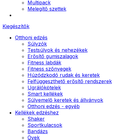
Multipack
Melegítő szettek
Kiegészítők
Otthoni edzés
Súlyzók
Testsúlyok és nehezékek
Erősítő gumiszalagok
Fitness labdák
Fitness szőnyegek
Húzódzkodó rudak és keretek
Felfüggeszthető erősítő rendszerek
Ugrálókötelek
Smart kellékek
Súlyemelő keretek és állványok
Otthoni edzés - egyéb
Kellékek edzéshez
Shaker
Sportkulacsok
Bandázs
Övek