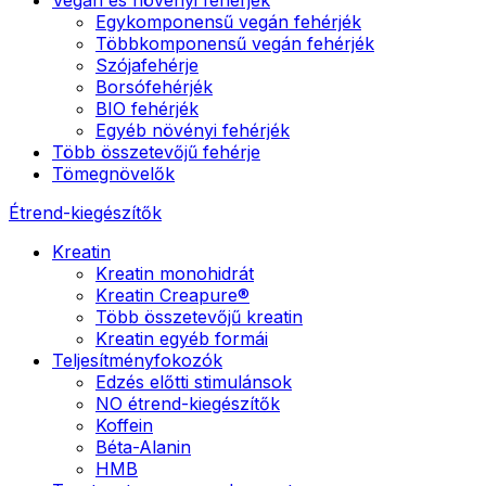
Egykomponensű vegán fehérjék
Többkomponensű vegán fehérjék
Szójafehérje
Borsófehérjék
BIO fehérjék
Egyéb növényi fehérjék
Több összetevőjű fehérje
Tömegnövelők
Étrend-kiegészítők
Kreatin
Kreatin monohidrát
Kreatin Creapure®
Több összetevőjű kreatin
Kreatin egyéb formái
Teljesítményfokozók
Edzés előtti stimulánsok
NO étrend-kiegészítők
Koffein
Béta-Alanin
HMB