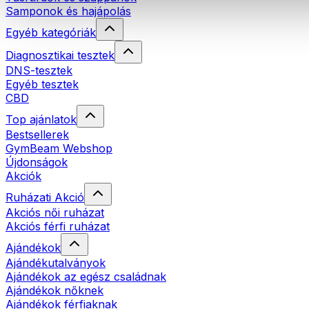
Samponok és hajápolás
Egyéb kategóriák
Diagnosztikai tesztek
DNS-tesztek
Egyéb tesztek
CBD
Top ajánlatok
Bestsellerek
GymBeam Webshop
Újdonságok
Akciók
Ruházati Akció
Akciós női ruházat
Akciós férfi ruházat
Ajándékok
Ajándékutalványok
Ajándékok az egész családnak
Ajándékok nőknek
Ajándékok férfiaknak