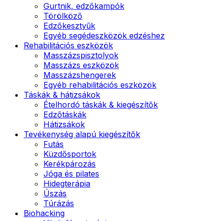
Gurtnik, edzőkampók
Törölköző
Edzőkesztyűk
Egyéb segédeszközök edzéshez
Rehabilitációs eszközök
Masszázspisztolyok
Masszázs eszközök
Masszázshengerek
Egyéb rehabilitációs eszközök
Táskák & hátizsákok
Ételhordó táskák & kiegészítők
Edzőtáskák
Hátizsákok
Tevékenység alapú kiegészítők
Futás
Küzdősportok
Kerékpározás
Jóga és pilates
Hidegterápia
Úszás
Túrázás
Biohacking