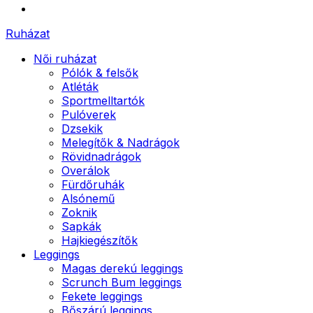
Ruházat
Női ruházat
Pólók & felsők
Atléták
Sportmelltartók
Pulóverek
Dzsekik
Melegítők & Nadrágok
Rövidnadrágok
Overálok
Fürdőruhák
Alsónemű
Zoknik
Sapkák
Hajkiegészítők
Leggings
Magas derekú leggings
Scrunch Bum leggings
Fekete leggings
Bőszárú leggings