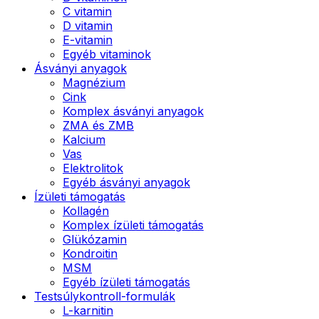
C vitamin
D vitamin
E-vitamin
Egyéb vitaminok
Ásványi anyagok
Magnézium
Cink
Komplex ásványi anyagok
ZMA és ZMB
Kalcium
Vas
Elektrolitok
Egyéb ásványi anyagok
Ízületi támogatás
Kollagén
Komplex ízületi támogatás
Glükózamin
Kondroitin
MSM
Egyéb ízületi támogatás
Testsúlykontroll-formulák
L-karnitin