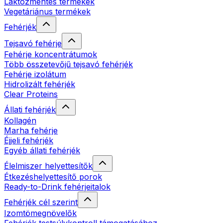
Laktózmentes termékek
Vegetáriánus termékek
Fehérjék
Tejsavó fehérje
Fehérje koncentrátumok
Több összetevőjű tejsavó fehérjék
Fehérje izolátum
Hidrolizált fehérjék
Clear Proteins
Állati fehérjék
Kollagén
Marha fehérje
Éjjeli fehérjék
Egyéb állati fehérjék
Élelmiszer helyettesítők
Étkezéshelyettesítő porok
Ready-to-Drink fehérjeitalok
Fehérjék cél szerint
Izomtömegnövelők