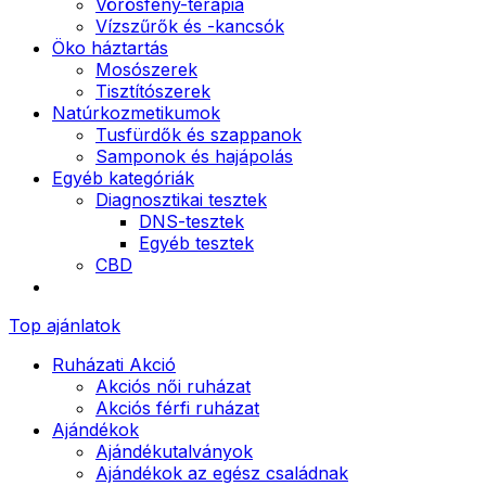
Vörösfény-terápia
Vízszűrők és -kancsók
Öko háztartás
Mosószerek
Tisztítószerek
Natúrkozmetikumok
Tusfürdők és szappanok
Samponok és hajápolás
Egyéb kategóriák
Diagnosztikai tesztek
DNS-tesztek
Egyéb tesztek
CBD
Top ajánlatok
Ruházati Akció
Akciós női ruházat
Akciós férfi ruházat
Ajándékok
Ajándékutalványok
Ajándékok az egész családnak