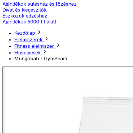
Ajándékok sütéshez és főzéshez
Divat és kiegészítők
Eszközök edzéshez
Ajándékok 5000 Ft alatt
Kezdőlap
Élelmiszerek
Fitness élelmiszer
Hüvelyesek
Mungóbab - GymBeam