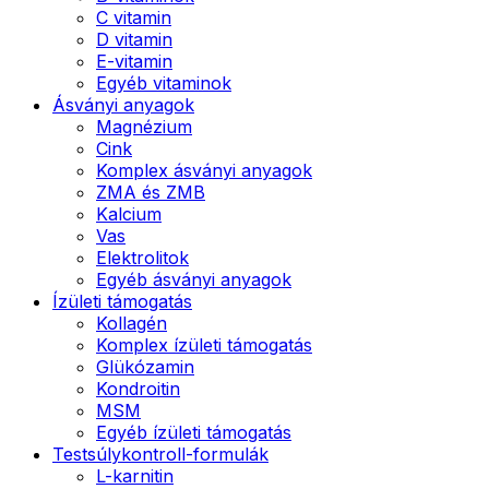
C vitamin
D vitamin
E-vitamin
Egyéb vitaminok
Ásványi anyagok
Magnézium
Cink
Komplex ásványi anyagok
ZMA és ZMB
Kalcium
Vas
Elektrolitok
Egyéb ásványi anyagok
Ízületi támogatás
Kollagén
Komplex ízületi támogatás
Glükózamin
Kondroitin
MSM
Egyéb ízületi támogatás
Testsúlykontroll-formulák
L-karnitin