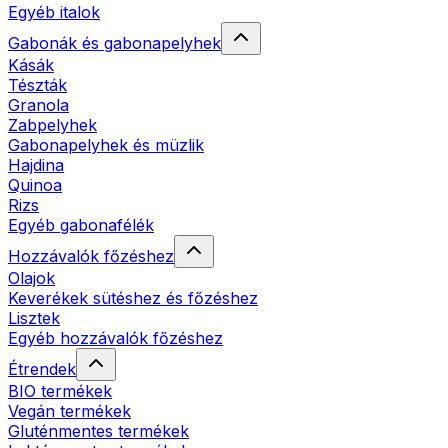
Egyéb italok
Gabonák és gabonapelyhek
Kásák
Tészták
Granola
Zabpelyhek
Gabonapelyhek és müzlik
Hajdina
Quinoa
Rizs
Egyéb gabonafélék
Hozzávalók főzéshez
Olajok
Keverékek sütéshez és főzéshez
Lisztek
Egyéb hozzávalók főzéshez
Étrendek
BIO termékek
Vegán termékek
Gluténmentes termékek