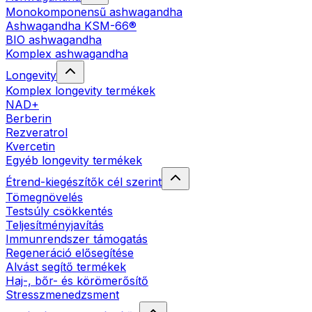
Monokomponensű ashwagandha
Ashwagandha KSM-66®
BIO ashwagandha
Komplex ashwagandha
Longevity
Komplex longevity termékek
NAD+
Berberin
Rezveratrol
Kvercetin
Egyéb longevity termékek
Étrend-kiegészítők cél szerint
Tömegnövelés
Testsúly csökkentés
Teljesítményjavítás
Immunrendszer támogatás
Regeneráció elősegítése
Alvást segítő termékek
Haj-, bőr- és körömerősítő
Stresszmenedzsment