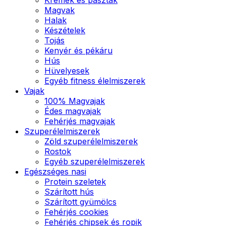
Magvak
Halak
Készételek
Tojás
Kenyér és pékáru
Hús
Hüvelyesek
Egyéb fitness élelmiszerek
Vajak
100% Magvajak
Édes magvajak
Fehérjés magvajak
Szuperélelmiszerek
Zöld szuperélelmiszerek
Rostok
Egyéb szuperélelmiszerek
Egészséges nasi
Protein szeletek
Szárított hús
Szárított gyümölcs
Fehérjés cookies
Fehérjés chipsek és ropik