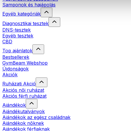
Samponok és hajápolás
Egyéb kategóriák
Diagnosztikai tesztek
DNS-tesztek
Egyéb tesztek
CBD
Top ajánlatok
Bestsellerek
GymBeam Webshop
Újdonságok
Akciók
Ruházati Akció
Akciós női ruházat
Akciós férfi ruházat
Ajándékok
Ajándékutalványok
Ajándékok az egész családnak
Ajándékok nőknek
Ajándékok férfiaknak