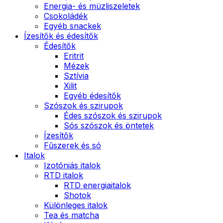
Energia- és müzliszeletek
Csokoládék
Egyéb snackek
Ízesítők és édesítők
Édesítők
Eritrit
Mézek
Sztívia
Xilit
Egyéb édesítők
Szószok és szirupok
Édes szószok és szirupok
Sós szószok és öntetek
Ízesítők
Fűszerek és só
Italok
Izotóniás italok
RTD italok
RTD energiaitalok
Shotok
Különleges italok
Tea és matcha