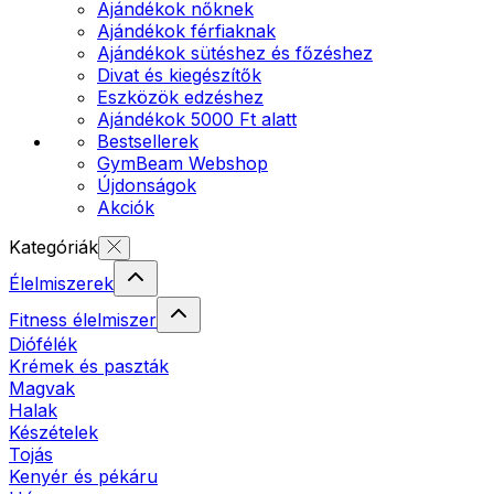
Ajándékok nőknek
Ajándékok férfiaknak
Ajándékok sütéshez és főzéshez
Divat és kiegészítők
Eszközök edzéshez
Ajándékok 5000 Ft alatt
Bestsellerek
GymBeam Webshop
Újdonságok
Akciók
Kategóriák
Élelmiszerek
Fitness élelmiszer
Diófélék
Krémek és paszták
Magvak
Halak
Készételek
Tojás
Kenyér és pékáru