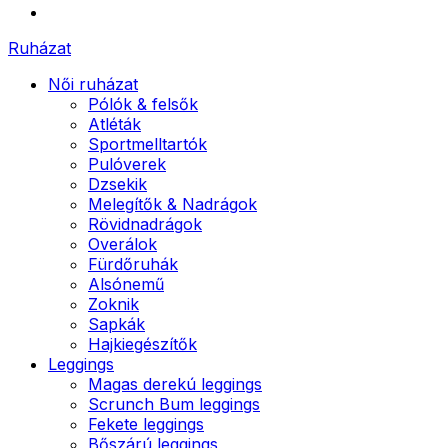
Ruházat
Női ruházat
Pólók & felsők
Atléták
Sportmelltartók
Pulóverek
Dzsekik
Melegítők & Nadrágok
Rövidnadrágok
Overálok
Fürdőruhák
Alsónemű
Zoknik
Sapkák
Hajkiegészítők
Leggings
Magas derekú leggings
Scrunch Bum leggings
Fekete leggings
Bőszárú leggings