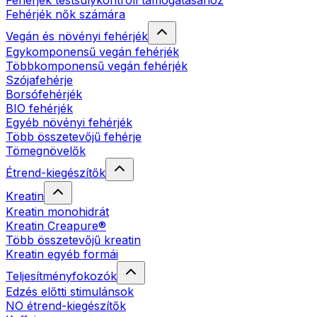
Fehérjék testsúlykontroll támogatásához
Fehérjék nők számára
Vegán és növényi fehérjék
Egykomponensű vegán fehérjék
Többkomponensű vegán fehérjék
Szójafehérje
Borsófehérjék
BIO fehérjék
Egyéb növényi fehérjék
Több összetevőjű fehérje
Tömegnövelők
Étrend-kiegészítők
Kreatin
Kreatin monohidrát
Kreatin Creapure®
Több összetevőjű kreatin
Kreatin egyéb formái
Teljesítményfokozók
Edzés előtti stimulánsok
NO étrend-kiegészítők