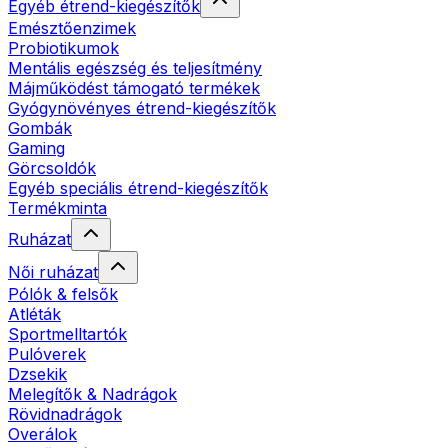
Egyéb étrend-kiegészítők
Emésztőenzimek
Probiotikumok
Mentális egészség és teljesítmény
Májműködést támogató termékek
Gyógynövényes étrend-kiegészítők
Gombák
Gaming
Görcsoldók
Egyéb speciális étrend-kiegészítők
Termékminta
Ruházat
Női ruházat
Pólók & felsők
Atléták
Sportmelltartók
Pulóverek
Dzsekik
Melegítők & Nadrágok
Rövidnadrágok
Overálok