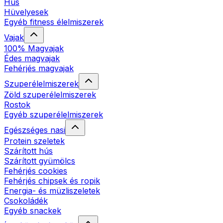
Hús
Hüvelyesek
Egyéb fitness élelmiszerek
Vajak
100% Magvajak
Édes magvajak
Fehérjés magvajak
Szuperélelmiszerek
Zöld szuperélelmiszerek
Rostok
Egyéb szuperélelmiszerek
Egészséges nasi
Protein szeletek
Szárított hús
Szárított gyümölcs
Fehérjés cookies
Fehérjés chipsek és ropik
Energia- és müzliszeletek
Csokoládék
Egyéb snackek