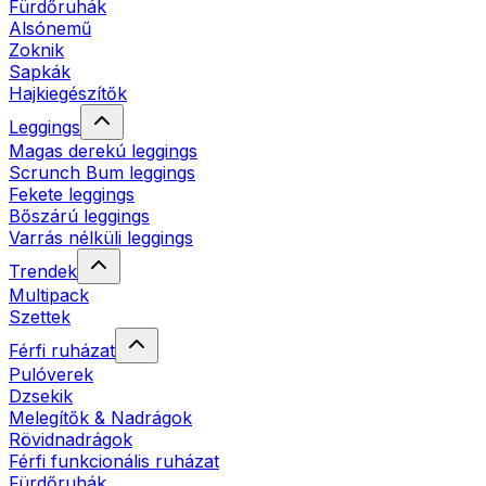
Fürdőruhák
Alsónemű
Zoknik
Sapkák
Hajkiegészítők
Leggings
Magas derekú leggings
Scrunch Bum leggings
Fekete leggings
Bőszárú leggings
Varrás nélküli leggings
Trendek
Multipack
Szettek
Férfi ruházat
Pulóverek
Dzsekik
Melegítők & Nadrágok
Rövidnadrágok
Férfi funkcionális ruházat
Fürdőruhák