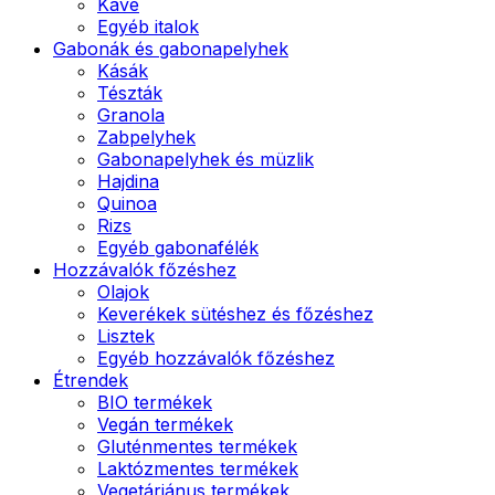
Kávé
Egyéb italok
Gabonák és gabonapelyhek
Kásák
Tészták
Granola
Zabpelyhek
Gabonapelyhek és müzlik
Hajdina
Quinoa
Rizs
Egyéb gabonafélék
Hozzávalók főzéshez
Olajok
Keverékek sütéshez és főzéshez
Lisztek
Egyéb hozzávalók főzéshez
Étrendek
BIO termékek
Vegán termékek
Gluténmentes termékek
Laktózmentes termékek
Vegetáriánus termékek