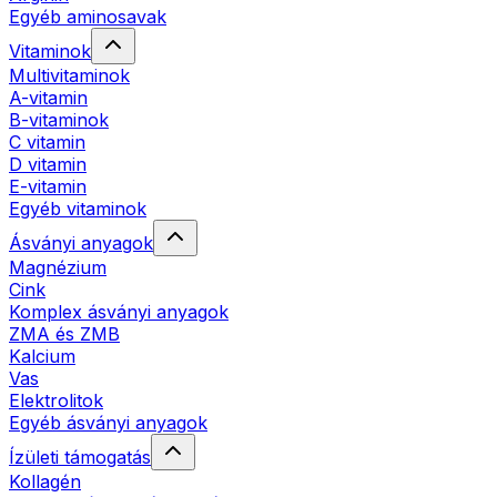
Egyéb aminosavak
Vitaminok
Multivitaminok
A-vitamin
B-vitaminok
C vitamin
D vitamin
E-vitamin
Egyéb vitaminok
Ásványi anyagok
Magnézium
Cink
Komplex ásványi anyagok
ZMA és ZMB
Kalcium
Vas
Elektrolitok
Egyéb ásványi anyagok
Ízületi támogatás
Kollagén