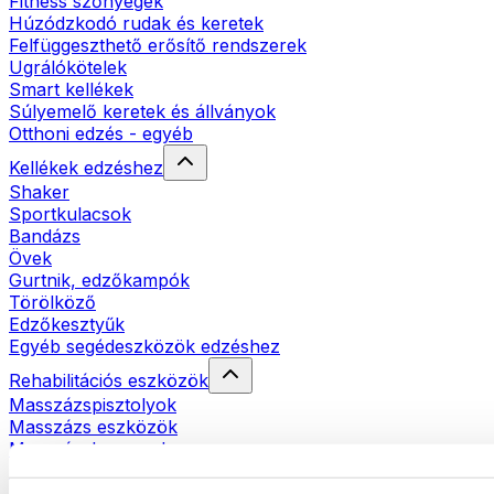
Fitness szőnyegek
Húzódzkodó rudak és keretek
Felfüggeszthető erősítő rendszerek
Ugrálókötelek
Smart kellékek
Súlyemelő keretek és állványok
Otthoni edzés - egyéb
Kellékek edzéshez
Shaker
Sportkulacsok
Bandázs
Övek
Gurtnik, edzőkampók
Törölköző
Edzőkesztyűk
Egyéb segédeszközök edzéshez
Rehabilitációs eszközök
Masszázspisztolyok
Masszázs eszközök
Masszázshengerek
Egyéb rehabilitációs eszközök