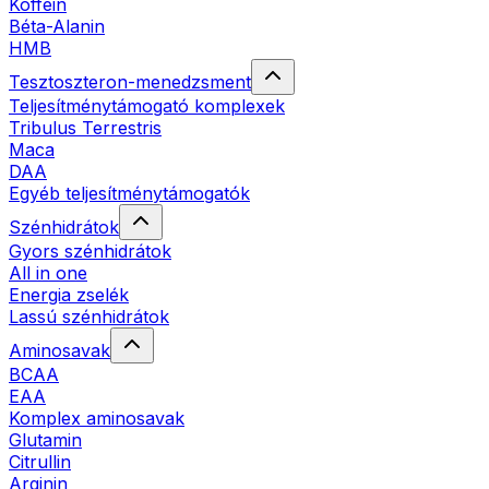
Koffein
Béta-Alanin
HMB
Tesztoszteron-menedzsment
Teljesítménytámogató komplexek
Tribulus Terrestris
Maca
DAA
Egyéb teljesítménytámogatók
Szénhidrátok
Gyors szénhidrátok
All in one
Energia zselék
Lassú szénhidrátok
Aminosavak
BCAA
EAA
Komplex aminosavak
Glutamin
Citrullin
Arginin