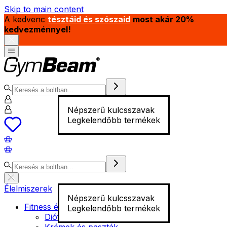
Skip to main content
A kedvenc
tésztáid és szószaid
most akár 20%
kedvezménnyel!
Népszerű kulcsszavak
Legkelendőbb termékek
Élelmiszerek
Népszerű kulcsszavak
Fitness élelmiszer
Legkelendőbb termékek
Diófélék
Krémek és paszták