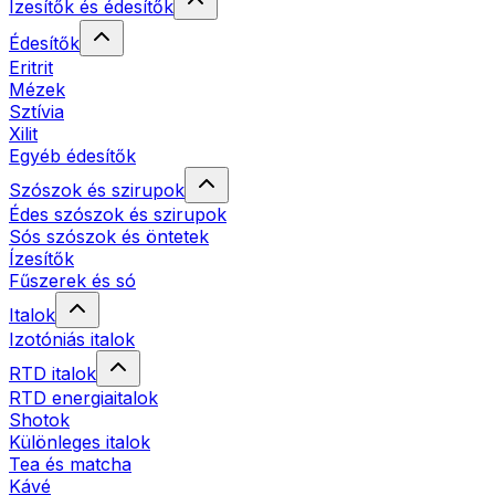
Ízesítők és édesítők
Édesítők
Eritrit
Mézek
Sztívia
Xilit
Egyéb édesítők
Szószok és szirupok
Édes szószok és szirupok
Sós szószok és öntetek
Ízesítők
Fűszerek és só
Italok
Izotóniás italok
RTD italok
RTD energiaitalok
Shotok
Különleges italok
Tea és matcha
Kávé