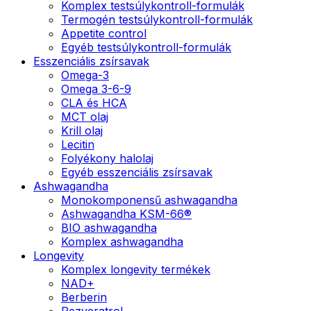
Komplex testsúlykontroll-formulák
Termogén testsúlykontroll-formulák
Appetite control
Egyéb testsúlykontroll-formulák
Esszenciális zsírsavak
Omega-3
Omega 3-6-9
CLA és HCA
MCT olaj
Krill olaj
Lecitin
Folyékony halolaj
Egyéb esszenciális zsírsavak
Ashwagandha
Monokomponensű ashwagandha
Ashwagandha KSM-66®
BIO ashwagandha
Komplex ashwagandha
Longevity
Komplex longevity termékek
NAD+
Berberin
Rezveratrol