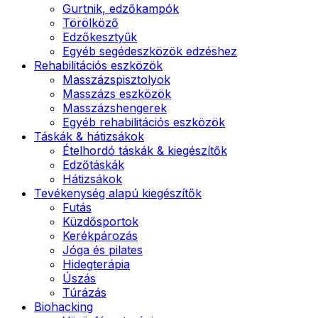
Gurtnik, edzőkampók
Törölköző
Edzőkesztyűk
Egyéb segédeszközök edzéshez
Rehabilitációs eszközök
Masszázspisztolyok
Masszázs eszközök
Masszázshengerek
Egyéb rehabilitációs eszközök
Táskák & hátizsákok
Ételhordó táskák & kiegészítők
Edzőtáskák
Hátizsákok
Tevékenység alapú kiegészítők
Futás
Küzdősportok
Kerékpározás
Jóga és pilates
Hidegterápia
Úszás
Túrázás
Biohacking