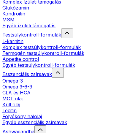
Komplex ízületi támogatás
Glükózamin
Kondroitin
MSM
Egyéb ízületi támogatás
Testsúlykontroll-formulák
L-karnitin
Komplex testsúlykontroll-formulák
Termogén testsúlykontroll-formulák
Appetite control
Egyéb testsúlykontroll-formulák
Esszenciális zsírsavak
Omega-3
Omega 3-6-9
CLA és HCA
MCT olaj
Krill olaj
Lecitin
Folyékony halolaj
Egyéb esszenciális zsírsavak
Ashwagandha