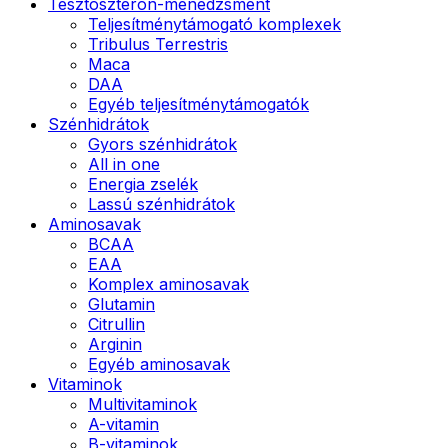
Tesztoszteron-menedzsment
Teljesítménytámogató komplexek
Tribulus Terrestris
Maca
DAA
Egyéb teljesítménytámogatók
Szénhidrátok
Gyors szénhidrátok
All in one
Energia zselék
Lassú szénhidrátok
Aminosavak
BCAA
EAA
Komplex aminosavak
Glutamin
Citrullin
Arginin
Egyéb aminosavak
Vitaminok
Multivitaminok
A-vitamin
B-vitaminok