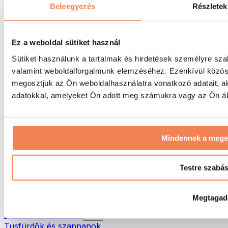
Táskák & hátizsákok
Beleegyezés
Részletek
Ételhordó táskák & kiegészítők
Edzőtáskák
Hátizsákok
Ez a weboldal sütiket használ
Tevékenység alapú kiegészítők
Sütiket használunk a tartalmak és hirdetések személyre sza
Futás
valamint weboldalforgalmunk elemzéséhez. Ezenkívül közöss
Küzdősportok
megosztjuk az Ön weboldalhasználatra vonatkozó adatait, a
Kerékpározás
Jóga és pilates
adatokkal, amelyeket Ön adott meg számukra vagy az Ön álta
Hidegterápia
Úszás
Túrázás
Mindennek a meg
Biohacking
Vörösfény-terápia
Vízszűrők és -kancsók
Testre szabá
Öko háztartás
Mosószerek
Megtagad
Tisztítószerek
Natúrkozmetikumok
Tusfürdők és szappanok