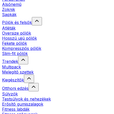
Alsónemű
Zoknik
Sapkák
Pólók és felsők
Atléták
Oversize pólók
Hosszú ujjú pólók
Fekete pólók
Kompressziós pólók
Slim-fit pólók
Trendek
Multipack
Melegítő szettek
Kiegészítők
Otthoni edzés
Súlyzók
Testsúlyok és nehezékek
Erősítő gumiszalagok
Fitness labdák