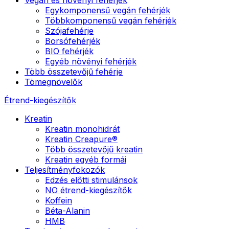
Egykomponensű vegán fehérjék
Többkomponensű vegán fehérjék
Szójafehérje
Borsófehérjék
BIO fehérjék
Egyéb növényi fehérjék
Több összetevőjű fehérje
Tömegnövelők
Étrend-kiegészítők
Kreatin
Kreatin monohidrát
Kreatin Creapure®
Több összetevőjű kreatin
Kreatin egyéb formái
Teljesítményfokozók
Edzés előtti stimulánsok
NO étrend-kiegészítők
Koffein
Béta-Alanin
HMB