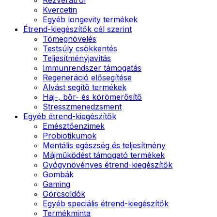
Kvercetin
Egyéb longevity termékek
Étrend-kiegészítők cél szerint
Tömegnövelés
Testsúly csökkentés
Teljesítményjavítás
Immunrendszer támogatás
Regeneráció elősegítése
Alvást segítő termékek
Haj-, bőr- és körömerősítő
Stresszmenedzsment
Egyéb étrend-kiegészítők
Emésztőenzimek
Probiotikumok
Mentális egészség és teljesítmény
Májműködést támogató termékek
Gyógynövényes étrend-kiegészítők
Gombák
Gaming
Görcsoldók
Egyéb speciális étrend-kiegészítők
Termékminta