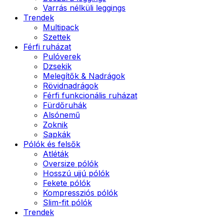
Varrás nélküli leggings
Trendek
Multipack
Szettek
Férfi ruházat
Pulóverek
Dzsekik
Melegítők & Nadrágok
Rövidnadrágok
Férfi funkcionális ruházat
Fürdőruhák
Alsónemű
Zoknik
Sapkák
Pólók és felsők
Atléták
Oversize pólók
Hosszú ujjú pólók
Fekete pólók
Kompressziós pólók
Slim-fit pólók
Trendek