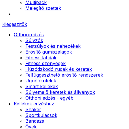
Multipack
Melegítő szettek
Kiegészítők
Otthoni edzés
Súlyzók
Testsúlyok és nehezékek
Erősítő gumiszalagok
Fitness labdák
Fitness szőnyegek
Húzódzkodó rudak és keretek
Felfüggeszthető erősítő rendszerek
Ugrálókötelek
Smart kellékek
Súlyemelő keretek és állványok
Otthoni edzés - egyéb
Kellékek edzéshez
Shaker
Sportkulacsok
Bandázs
Övek