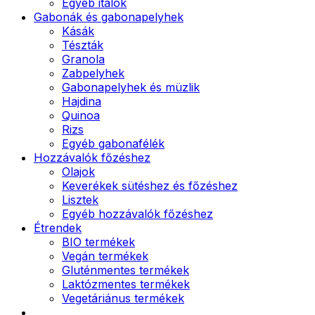
Egyéb italok
Gabonák és gabonapelyhek
Kásák
Tészták
Granola
Zabpelyhek
Gabonapelyhek és müzlik
Hajdina
Quinoa
Rizs
Egyéb gabonafélék
Hozzávalók főzéshez
Olajok
Keverékek sütéshez és főzéshez
Lisztek
Egyéb hozzávalók főzéshez
Étrendek
BIO termékek
Vegán termékek
Gluténmentes termékek
Laktózmentes termékek
Vegetáriánus termékek