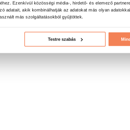
hez. Ezenkívül közösségi média-, hirdető- és elemező partner
zó adatait, akik kombinálhatják az adatokat más olyan adatokka
sznált más szolgáltatásokból gyűjtöttek.
Testre szabás
Min