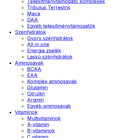
Teljesítménytámogató komplexek
Tribulus Terrestris
Maca
DAA
Egyéb teljesítménytámogatók
Szénhidrátok
Gyors szénhidrátok
All in one
Energia zselék
Lassú szénhidrátok
Aminosavak
BCAA
EAA
Komplex aminosavak
Glutamin
Citrullin
Arginin
Egyéb aminosavak
Vitaminok
Multivitaminok
A-vitamin
B-vitaminok
C vitamin