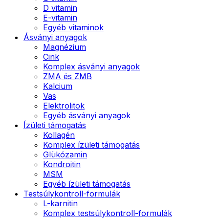
D vitamin
E-vitamin
Egyéb vitaminok
Ásványi anyagok
Magnézium
Cink
Komplex ásványi anyagok
ZMA és ZMB
Kalcium
Vas
Elektrolitok
Egyéb ásványi anyagok
Ízületi támogatás
Kollagén
Komplex ízületi támogatás
Glükózamin
Kondroitin
MSM
Egyéb ízületi támogatás
Testsúlykontroll-formulák
L-karnitin
Komplex testsúlykontroll-formulák