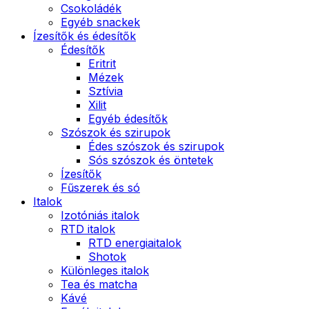
Csokoládék
Egyéb snackek
Ízesítők és édesítők
Édesítők
Eritrit
Mézek
Sztívia
Xilit
Egyéb édesítők
Szószok és szirupok
Édes szószok és szirupok
Sós szószok és öntetek
Ízesítők
Fűszerek és só
Italok
Izotóniás italok
RTD italok
RTD energiaitalok
Shotok
Különleges italok
Tea és matcha
Kávé