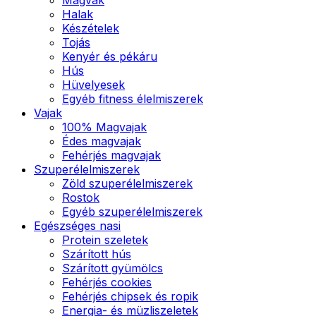
Halak
Készételek
Tojás
Kenyér és pékáru
Hús
Hüvelyesek
Egyéb fitness élelmiszerek
Vajak
100% Magvajak
Édes magvajak
Fehérjés magvajak
Szuperélelmiszerek
Zöld szuperélelmiszerek
Rostok
Egyéb szuperélelmiszerek
Egészséges nasi
Protein szeletek
Szárított hús
Szárított gyümölcs
Fehérjés cookies
Fehérjés chipsek és ropik
Energia- és müzliszeletek