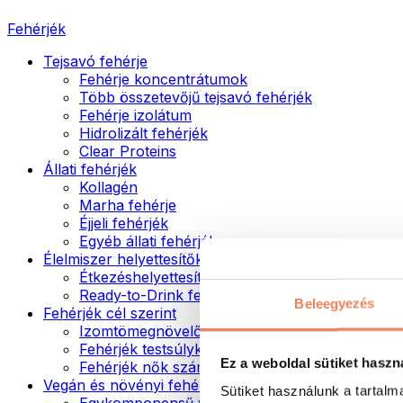
Fehérjék
Tejsavó fehérje
Fehérje koncentrátumok
Több összetevőjű tejsavó fehérjék
Fehérje izolátum
Hidrolizált fehérjék
Clear Proteins
Állati fehérjék
Kollagén
Marha fehérje
Éjjeli fehérjék
Egyéb állati fehérjék
Élelmiszer helyettesítők
Étkezéshelyettesítő porok
Ready-to-Drink fehérjeitalok
Beleegyezés
Fehérjék cél szerint
Izomtömegnövelők
Fehérjék testsúlykontroll támogatásához
Ez a weboldal sütiket haszn
Fehérjék nők számára
Vegán és növényi fehérjék
Sütiket használunk a tartal
Egykomponensű vegán fehérjék