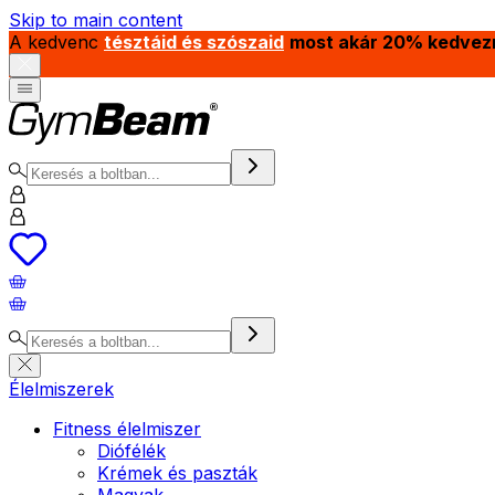
Skip to main content
A kedvenc
tésztáid és szószaid
most akár 20% kedvez
Élelmiszerek
Fitness élelmiszer
Diófélék
Krémek és paszták
Magvak