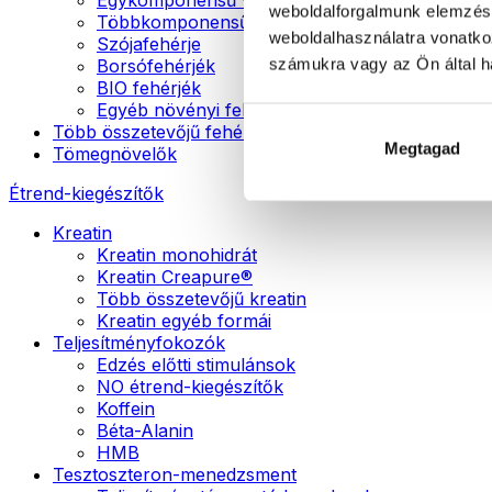
weboldalforgalmunk elemzésé
Többkomponensű vegán fehérjék
weboldalhasználatra vonatko
Szójafehérje
számukra vagy az Ön által ha
Borsófehérjék
BIO fehérjék
Egyéb növényi fehérjék
Több összetevőjű fehérje
Megtagad
Tömegnövelők
Étrend-kiegészítők
Kreatin
Kreatin monohidrát
Kreatin Creapure®
Több összetevőjű kreatin
Kreatin egyéb formái
Teljesítményfokozók
Edzés előtti stimulánsok
NO étrend-kiegészítők
Koffein
Béta-Alanin
HMB
Tesztoszteron-menedzsment