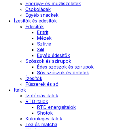
Energia- és müzliszeletek
Csokoládék
Egyéb snackek
Ízesítők és édesítők
Édesítők
Eritrit
Mézek
Sztívia
Xilit
Egyéb édesítők
Szószok és szirupok
Édes szószok és szirupok
Sós szószok és öntetek
Ízesítők
Fűszerek és só
Italok
Izotóniás italok
RTD italok
RTD energiaitalok
Shotok
Különleges italok
Tea és matcha