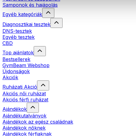
Samponok és hajápolás
Egyéb kategóriák
Diagnosztikai tesztek
DNS-tesztek
Egyéb tesztek
CBD
Top ajánlatok
Bestsellerek
GymBeam Webshop
Újdonságok
Akciók
Ruházati Akció
Akciós női ruházat
Akciós férfi ruházat
Ajándékok
Ajándékutalványok
Ajándékok az egész családnak
Ajándékok nőknek
Ajándékok férfiaknak