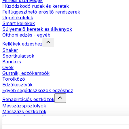
Fitness szőnyegek
Húzódzkodó rudak és keretek
Felfüggeszthető erősítő rendszerek
Ugrálókötelek
Smart kellékek
Súlyemelő keretek és állványok
Otthoni edzés - egyéb
Kellékek edzéshez
Shaker
Sportkulacsok
Bandázs
Övek
Gurtnik, edzőkampók
Törölköző
Edzőkesztyűk
Egyéb segédeszközök edzéshez
Rehabilitációs eszközök
Masszázspisztolyok
Masszázs eszközök
Masszázshengerek
Egyéb rehabilitációs eszközök