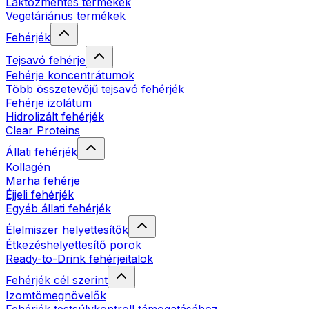
Laktózmentes termékek
Vegetáriánus termékek
Fehérjék
Tejsavó fehérje
Fehérje koncentrátumok
Több összetevőjű tejsavó fehérjék
Fehérje izolátum
Hidrolizált fehérjék
Clear Proteins
Állati fehérjék
Kollagén
Marha fehérje
Éjjeli fehérjék
Egyéb állati fehérjék
Élelmiszer helyettesítők
Étkezéshelyettesítő porok
Ready-to-Drink fehérjeitalok
Fehérjék cél szerint
Izomtömegnövelők