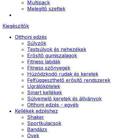
Multipack
Melegítő szettek
Kiegészítők
Otthoni edzés
Súlyzók
Testsúlyok és nehezékek
Erősítő gumiszalagok
Fitness labdák
Fitness szőnyegek
Húzódzkodó rudak és keretek
Felfüggeszthető erősítő rendszerek
Ugrálókötelek
Smart kellékek
Súlyemelő keretek és állványok
Otthoni edzés - egyéb
Kellékek edzéshez
Shaker
Sportkulacsok
Bandázs
Övek