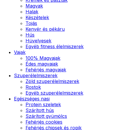
Magvak
Halak
Készételek
Tojás
Kenyér és pékáru
Hús
Hüvelyesek
Egyéb fitness élelmiszerek
Vajak
100% Magvajak
Édes magvajak
Fehérjés magvajak
Szuperélelmiszerek
Zöld szuperélelmiszerek
Rostok
Egyéb szuperélelmiszerek
Egészséges nasi
Protein szeletek
Szárított hús
Szárított gyümölcs
Fehérjés cookies
Fehérjés chipsek és ropik