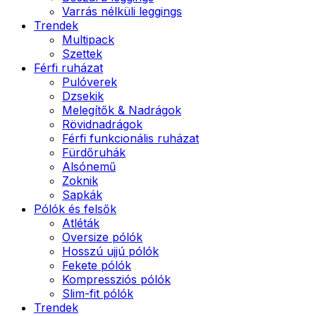
Varrás nélküli leggings
Trendek
Multipack
Szettek
Férfi ruházat
Pulóverek
Dzsekik
Melegítők & Nadrágok
Rövidnadrágok
Férfi funkcionális ruházat
Fürdőruhák
Alsónemű
Zoknik
Sapkák
Pólók és felsők
Atléták
Oversize pólók
Hosszú ujjú pólók
Fekete pólók
Kompressziós pólók
Slim-fit pólók
Trendek