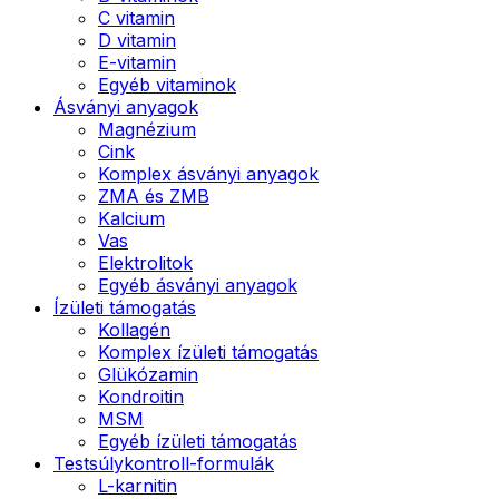
C vitamin
D vitamin
E-vitamin
Egyéb vitaminok
Ásványi anyagok
Magnézium
Cink
Komplex ásványi anyagok
ZMA és ZMB
Kalcium
Vas
Elektrolitok
Egyéb ásványi anyagok
Ízületi támogatás
Kollagén
Komplex ízületi támogatás
Glükózamin
Kondroitin
MSM
Egyéb ízületi támogatás
Testsúlykontroll-formulák
L-karnitin