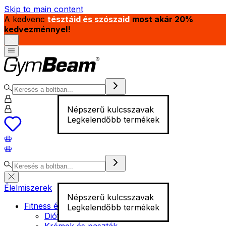
Skip to main content
A kedvenc
tésztáid és szószaid
most akár 20%
kedvezménnyel!
Népszerű kulcsszavak
Legkelendőbb termékek
Élelmiszerek
Népszerű kulcsszavak
Fitness élelmiszer
Legkelendőbb termékek
Diófélék
Krémek és paszták