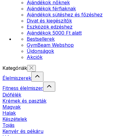
Ajándékok nőknek
Ajándékok férfiaknak
Ajándékok sütéshez és főzéshez
Divat és kiegészítők
Eszközök edzéshez
Ajándékok 5000 Ft alatt
Bestsellerek
GymBeam Webshop
Újdonságok
Akciók
Kategóriák
Élelmiszerek
Fitness élelmiszer
Diófélék
Krémek és paszták
Magvak
Halak
Készételek
Tojás
Kenyér és pékáru