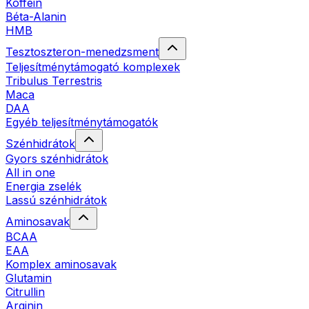
Koffein
Béta-Alanin
HMB
Tesztoszteron-menedzsment
Teljesítménytámogató komplexek
Tribulus Terrestris
Maca
DAA
Egyéb teljesítménytámogatók
Szénhidrátok
Gyors szénhidrátok
All in one
Energia zselék
Lassú szénhidrátok
Aminosavak
BCAA
EAA
Komplex aminosavak
Glutamin
Citrullin
Arginin