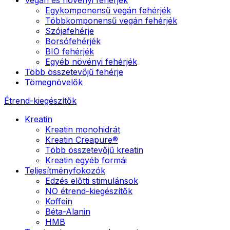
Egykomponensű vegán fehérjék
Többkomponensű vegán fehérjék
Szójafehérje
Borsófehérjék
BIO fehérjék
Egyéb növényi fehérjék
Több összetevőjű fehérje
Tömegnövelők
Étrend-kiegészítők
Kreatin
Kreatin monohidrát
Kreatin Creapure®
Több összetevőjű kreatin
Kreatin egyéb formái
Teljesítményfokozók
Edzés előtti stimulánsok
NO étrend-kiegészítők
Koffein
Béta-Alanin
HMB