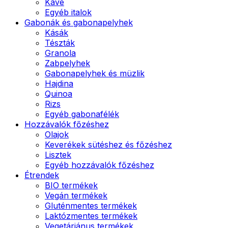
Kávé
Egyéb italok
Gabonák és gabonapelyhek
Kásák
Tészták
Granola
Zabpelyhek
Gabonapelyhek és müzlik
Hajdina
Quinoa
Rizs
Egyéb gabonafélék
Hozzávalók főzéshez
Olajok
Keverékek sütéshez és főzéshez
Lisztek
Egyéb hozzávalók főzéshez
Étrendek
BIO termékek
Vegán termékek
Gluténmentes termékek
Laktózmentes termékek
Vegetáriánus termékek