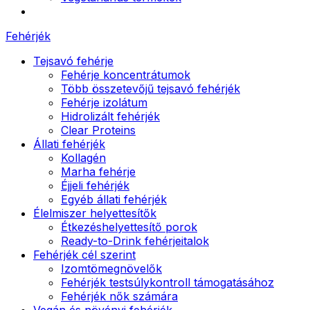
Fehérjék
Tejsavó fehérje
Fehérje koncentrátumok
Több összetevőjű tejsavó fehérjék
Fehérje izolátum
Hidrolizált fehérjék
Clear Proteins
Állati fehérjék
Kollagén
Marha fehérje
Éjjeli fehérjék
Egyéb állati fehérjék
Élelmiszer helyettesítők
Étkezéshelyettesítő porok
Ready-to-Drink fehérjeitalok
Fehérjék cél szerint
Izomtömegnövelők
Fehérjék testsúlykontroll támogatásához
Fehérjék nők számára
Vegán és növényi fehérjék