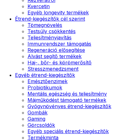
Kvercetin
Egyéb longevity termékek
Étrend-kiegészítők cél szerint
Tömegnövelés
Testsúly csökkentés
Teljesítményjavítás
Immunrendszer támogatás
Regeneráció elősegítése
Alvást segítő termékek
Haj-, bőr- és körömerősítő
Stresszmenedzsment
Egyéb étrend-kiegészítők
Emésztőenzimek
Probiotikumok
Mentális egészség és teljesítmény
Májműködést támogató termékek
Gyógynövényes étrend-kiegészítők
Gombák
Gaming
Görcsoldók
Egyéb speciális étrend-kiegészítők
Termékminta