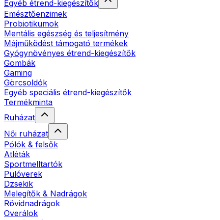
Egyéb étrend-kiegészítők
Emésztőenzimek
Probiotikumok
Mentális egészség és teljesítmény
Májműködést támogató termékek
Gyógynövényes étrend-kiegészítők
Gombák
Gaming
Görcsoldók
Egyéb speciális étrend-kiegészítők
Termékminta
Ruházat
Női ruházat
Pólók & felsők
Atléták
Sportmelltartók
Pulóverek
Dzsekik
Melegítők & Nadrágok
Rövidnadrágok
Overálok