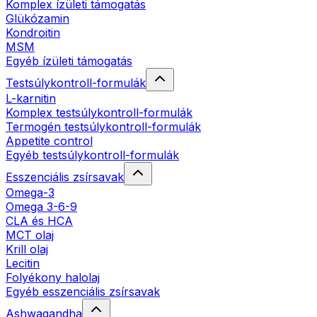
Komplex ízületi támogatás
Glükózamin
Kondroitin
MSM
Egyéb ízületi támogatás
Testsúlykontroll-formulák
L-karnitin
Komplex testsúlykontroll-formulák
Termogén testsúlykontroll-formulák
Appetite control
Egyéb testsúlykontroll-formulák
Esszenciális zsírsavak
Omega-3
Omega 3-6-9
CLA és HCA
MCT olaj
Krill olaj
Lecitin
Folyékony halolaj
Egyéb esszenciális zsírsavak
Ashwagandha