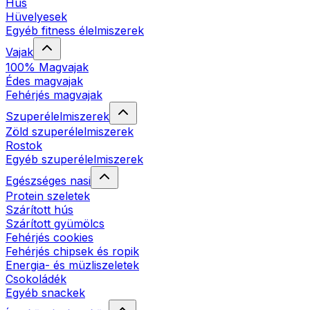
Hús
Hüvelyesek
Egyéb fitness élelmiszerek
Vajak
100% Magvajak
Édes magvajak
Fehérjés magvajak
Szuperélelmiszerek
Zöld szuperélelmiszerek
Rostok
Egyéb szuperélelmiszerek
Egészséges nasi
Protein szeletek
Szárított hús
Szárított gyümölcs
Fehérjés cookies
Fehérjés chipsek és ropik
Energia- és müzliszeletek
Csokoládék
Egyéb snackek