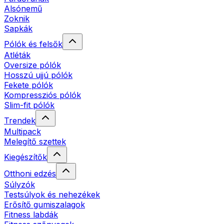
Alsónemű
Zoknik
Sapkák
Pólók és felsők
Atléták
Oversize pólók
Hosszú ujjú pólók
Fekete pólók
Kompressziós pólók
Slim-fit pólók
Trendek
Multipack
Melegítő szettek
Kiegészítők
Otthoni edzés
Súlyzók
Testsúlyok és nehezékek
Erősítő gumiszalagok
Fitness labdák