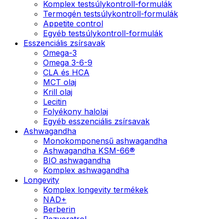
Komplex testsúlykontroll-formulák
Termogén testsúlykontroll-formulák
Appetite control
Egyéb testsúlykontroll-formulák
Esszenciális zsírsavak
Omega-3
Omega 3-6-9
CLA és HCA
MCT olaj
Krill olaj
Lecitin
Folyékony halolaj
Egyéb esszenciális zsírsavak
Ashwagandha
Monokomponensű ashwagandha
Ashwagandha KSM-66®
BIO ashwagandha
Komplex ashwagandha
Longevity
Komplex longevity termékek
NAD+
Berberin
Rezveratrol