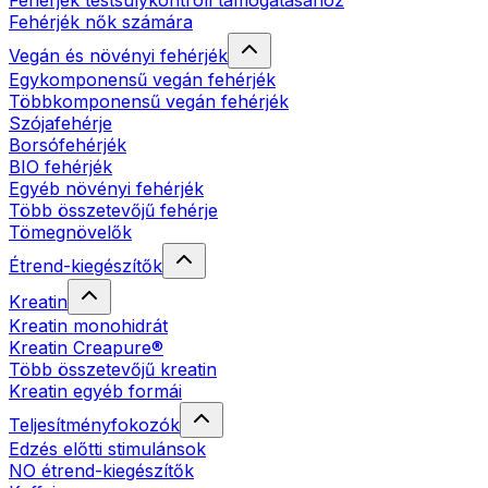
Fehérjék testsúlykontroll támogatásához
Fehérjék nők számára
Vegán és növényi fehérjék
Egykomponensű vegán fehérjék
Többkomponensű vegán fehérjék
Szójafehérje
Borsófehérjék
BIO fehérjék
Egyéb növényi fehérjék
Több összetevőjű fehérje
Tömegnövelők
Étrend-kiegészítők
Kreatin
Kreatin monohidrát
Kreatin Creapure®
Több összetevőjű kreatin
Kreatin egyéb formái
Teljesítményfokozók
Edzés előtti stimulánsok
NO étrend-kiegészítők