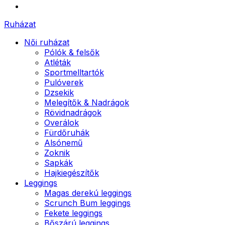
Ruházat
Női ruházat
Pólók & felsők
Atléták
Sportmelltartók
Pulóverek
Dzsekik
Melegítők & Nadrágok
Rövidnadrágok
Overálok
Fürdőruhák
Alsónemű
Zoknik
Sapkák
Hajkiegészítők
Leggings
Magas derekú leggings
Scrunch Bum leggings
Fekete leggings
Bőszárú leggings