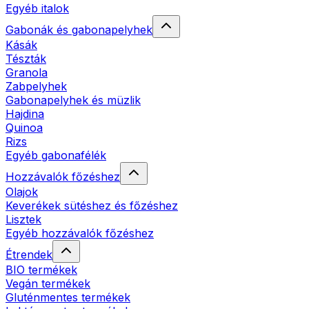
Egyéb italok
Gabonák és gabonapelyhek
Kásák
Tészták
Granola
Zabpelyhek
Gabonapelyhek és müzlik
Hajdina
Quinoa
Rizs
Egyéb gabonafélék
Hozzávalók főzéshez
Olajok
Keverékek sütéshez és főzéshez
Lisztek
Egyéb hozzávalók főzéshez
Étrendek
BIO termékek
Vegán termékek
Gluténmentes termékek