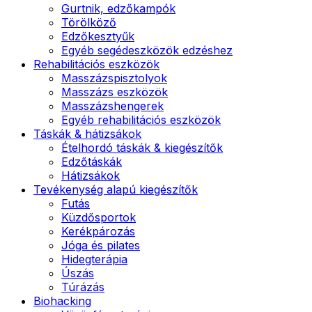
Gurtnik, edzőkampók
Törölköző
Edzőkesztyűk
Egyéb segédeszközök edzéshez
Rehabilitációs eszközök
Masszázspisztolyok
Masszázs eszközök
Masszázshengerek
Egyéb rehabilitációs eszközök
Táskák & hátizsákok
Ételhordó táskák & kiegészítők
Edzőtáskák
Hátizsákok
Tevékenység alapú kiegészítők
Futás
Küzdősportok
Kerékpározás
Jóga és pilates
Hidegterápia
Úszás
Túrázás
Biohacking