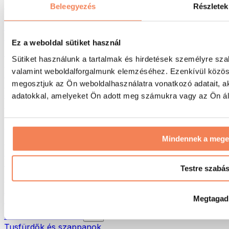
Táskák & hátizsákok
Beleegyezés
Részletek
Ételhordó táskák & kiegészítők
Edzőtáskák
Hátizsákok
Ez a weboldal sütiket használ
Tevékenység alapú kiegészítők
Sütiket használunk a tartalmak és hirdetések személyre sza
Futás
valamint weboldalforgalmunk elemzéséhez. Ezenkívül közöss
Küzdősportok
megosztjuk az Ön weboldalhasználatra vonatkozó adatait, a
Kerékpározás
Jóga és pilates
adatokkal, amelyeket Ön adott meg számukra vagy az Ön álta
Hidegterápia
Úszás
Túrázás
Mindennek a meg
Biohacking
Vörösfény-terápia
Vízszűrők és -kancsók
Testre szabá
Öko háztartás
Mosószerek
Megtagad
Tisztítószerek
Natúrkozmetikumok
Tusfürdők és szappanok