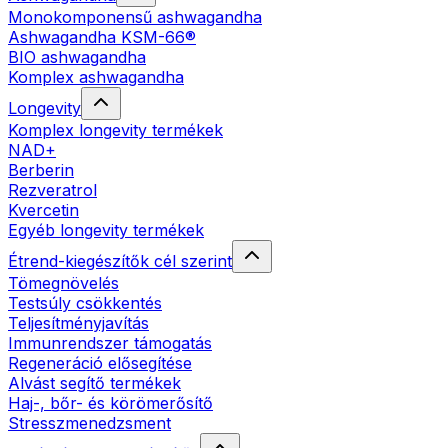
Monokomponensű ashwagandha
Ashwagandha KSM-66®
BIO ashwagandha
Komplex ashwagandha
Longevity
Komplex longevity termékek
NAD+
Berberin
Rezveratrol
Kvercetin
Egyéb longevity termékek
Étrend-kiegészítők cél szerint
Tömegnövelés
Testsúly csökkentés
Teljesítményjavítás
Immunrendszer támogatás
Regeneráció elősegítése
Alvást segítő termékek
Haj-, bőr- és körömerősítő
Stresszmenedzsment