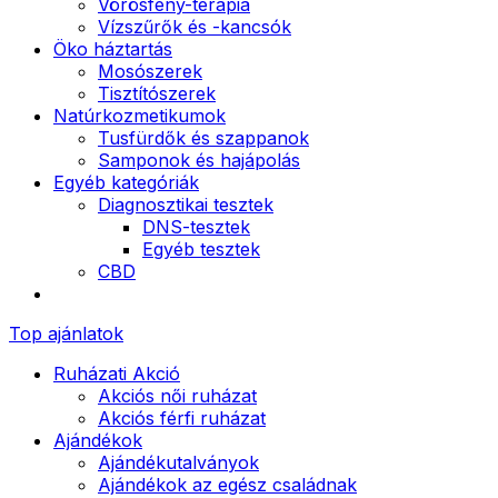
Vörösfény-terápia
Vízszűrők és -kancsók
Öko háztartás
Mosószerek
Tisztítószerek
Natúrkozmetikumok
Tusfürdők és szappanok
Samponok és hajápolás
Egyéb kategóriák
Diagnosztikai tesztek
DNS-tesztek
Egyéb tesztek
CBD
Top ajánlatok
Ruházati Akció
Akciós női ruházat
Akciós férfi ruházat
Ajándékok
Ajándékutalványok
Ajándékok az egész családnak