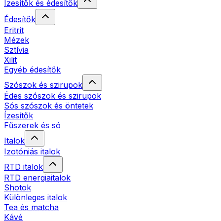
Ízesítők és édesítők
Édesítők
Eritrit
Mézek
Sztívia
Xilit
Egyéb édesítők
Szószok és szirupok
Édes szószok és szirupok
Sós szószok és öntetek
Ízesítők
Fűszerek és só
Italok
Izotóniás italok
RTD italok
RTD energiaitalok
Shotok
Különleges italok
Tea és matcha
Kávé