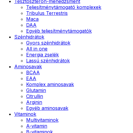
Tesztoszteron-menedzsment
Teljesítménytámogató komplexek
Tribulus Terrestris
Maca
DAA
Egyéb teljesítménytámogatók
Szénhidrátok
Gyors szénhidrátok
All in one
Energia zselék
Lassú szénhidrátok
Aminosavak
BCAA
EAA
Komplex aminosavak
Glutamin
Citrullin
Arginin
Egyéb aminosavak
Vitaminok
Multivitaminok
A-vitamin
B-vitaminok