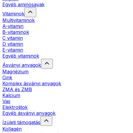
Egyéb aminosavak
Vitaminok
Multivitaminok
A-vitamin
B-vitaminok
C vitamin
D vitamin
E-vitamin
Egyéb vitaminok
Ásványi anyagok
Magnézium
Cink
Komplex ásványi anyagok
ZMA és ZMB
Kalcium
Vas
Elektrolitok
Egyéb ásványi anyagok
Ízületi támogatás
Kollagén