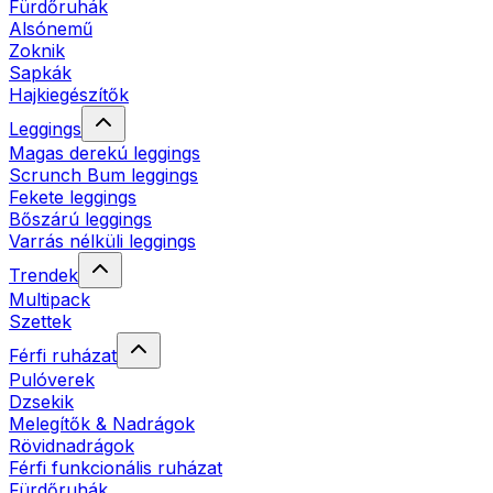
Fürdőruhák
Alsónemű
Zoknik
Sapkák
Hajkiegészítők
Leggings
Magas derekú leggings
Scrunch Bum leggings
Fekete leggings
Bőszárú leggings
Varrás nélküli leggings
Trendek
Multipack
Szettek
Férfi ruházat
Pulóverek
Dzsekik
Melegítők & Nadrágok
Rövidnadrágok
Férfi funkcionális ruházat
Fürdőruhák