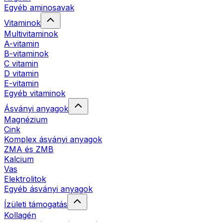
Egyéb aminosavak
Vitaminok
Multivitaminok
A-vitamin
B-vitaminok
C vitamin
D vitamin
E-vitamin
Egyéb vitaminok
Ásványi anyagok
Magnézium
Cink
Komplex ásványi anyagok
ZMA és ZMB
Kalcium
Vas
Elektrolitok
Egyéb ásványi anyagok
Ízületi támogatás
Kollagén