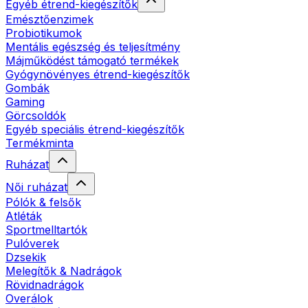
Egyéb étrend-kiegészítők
Emésztőenzimek
Probiotikumok
Mentális egészség és teljesítmény
Májműködést támogató termékek
Gyógynövényes étrend-kiegészítők
Gombák
Gaming
Görcsoldók
Egyéb speciális étrend-kiegészítők
Termékminta
Ruházat
Női ruházat
Pólók & felsők
Atléták
Sportmelltartók
Pulóverek
Dzsekik
Melegítők & Nadrágok
Rövidnadrágok
Overálok