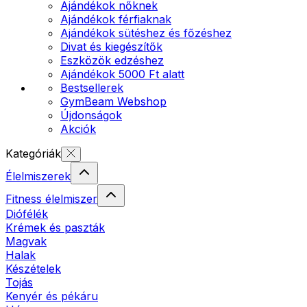
Ajándékok nőknek
Ajándékok férfiaknak
Ajándékok sütéshez és főzéshez
Divat és kiegészítők
Eszközök edzéshez
Ajándékok 5000 Ft alatt
Bestsellerek
GymBeam Webshop
Újdonságok
Akciók
Kategóriák
Élelmiszerek
Fitness élelmiszer
Diófélék
Krémek és paszták
Magvak
Halak
Készételek
Tojás
Kenyér és pékáru