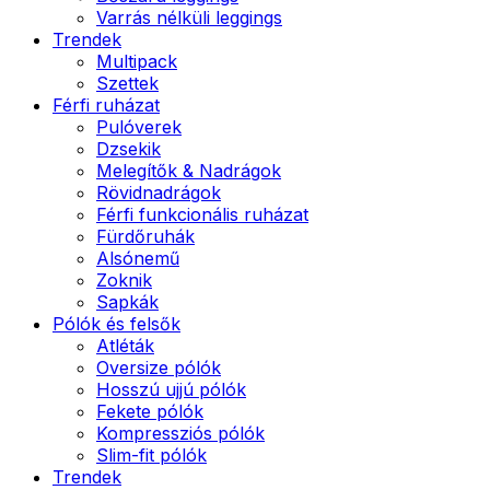
Varrás nélküli leggings
Trendek
Multipack
Szettek
Férfi ruházat
Pulóverek
Dzsekik
Melegítők & Nadrágok
Rövidnadrágok
Férfi funkcionális ruházat
Fürdőruhák
Alsónemű
Zoknik
Sapkák
Pólók és felsők
Atléták
Oversize pólók
Hosszú ujjú pólók
Fekete pólók
Kompressziós pólók
Slim-fit pólók
Trendek