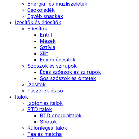
Energia- és müzliszeletek
Csokoládék
Egyéb snackek
Ízesítők és édesítők
Édesítők
Eritrit
Mézek
Sztívia
Xilit
Egyéb édesítők
Szószok és szirupok
Édes szószok és szirupok
Sós szószok és öntetek
Ízesítők
Fűszerek és só
Italok
Izotóniás italok
RTD italok
RTD energiaitalok
Shotok
Különleges italok
Tea és matcha