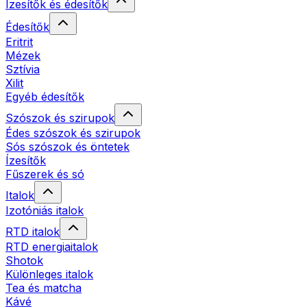
Ízesítők és édesítők
Édesítők
Eritrit
Mézek
Sztívia
Xilit
Egyéb édesítők
Szószok és szirupok
Édes szószok és szirupok
Sós szószok és öntetek
Ízesítők
Fűszerek és só
Italok
Izotóniás italok
RTD italok
RTD energiaitalok
Shotok
Különleges italok
Tea és matcha
Kávé