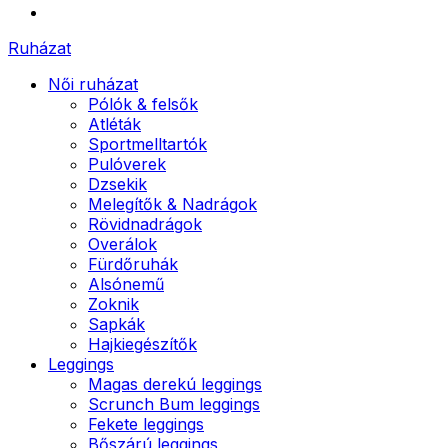
Ruházat
Női ruházat
Pólók & felsők
Atléták
Sportmelltartók
Pulóverek
Dzsekik
Melegítők & Nadrágok
Rövidnadrágok
Overálok
Fürdőruhák
Alsónemű
Zoknik
Sapkák
Hajkiegészítők
Leggings
Magas derekú leggings
Scrunch Bum leggings
Fekete leggings
Bőszárú leggings