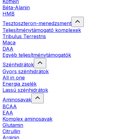
Koffein
Béta-Alanin
HMB
Tesztoszteron-menedzsment
Teljesítménytámogató komplexek
Tribulus Terrestris
Maca
DAA
Egyéb teljesítménytámogatók
Szénhidrátok
Gyors szénhidrátok
All in one
Energia zselék
Lassú szénhidrátok
Aminosavak
BCAA
EAA
Komplex aminosavak
Glutamin
Citrullin
Arginin