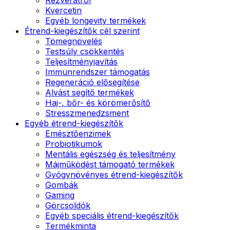
Kvercetin
Egyéb longevity termékek
Étrend-kiegészítők cél szerint
Tömegnövelés
Testsúly csökkentés
Teljesítményjavítás
Immunrendszer támogatás
Regeneráció elősegítése
Alvást segítő termékek
Haj-, bőr- és körömerősítő
Stresszmenedzsment
Egyéb étrend-kiegészítők
Emésztőenzimek
Probiotikumok
Mentális egészség és teljesítmény
Májműködést támogató termékek
Gyógynövényes étrend-kiegészítők
Gombák
Gaming
Görcsoldók
Egyéb speciális étrend-kiegészítők
Termékminta