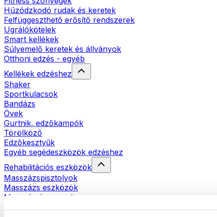
Fitness szőnyegek
Húzódzkodó rudak és keretek
Felfüggeszthető erősítő rendszerek
Ugrálókötelek
Smart kellékek
Súlyemelő keretek és állványok
Otthoni edzés - egyéb
Kellékek edzéshez
Shaker
Sportkulacsok
Bandázs
Övek
Gurtnik, edzőkampók
Törölköző
Edzőkesztyűk
Egyéb segédeszközök edzéshez
Rehabilitációs eszközök
Masszázspisztolyok
Masszázs eszközök
Masszázshengerek
Egyéb rehabilitációs eszközök