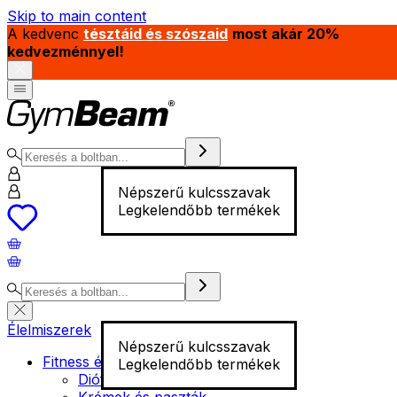
Skip to main content
A kedvenc
tésztáid és szószaid
most akár 20%
kedvezménnyel!
Népszerű kulcsszavak
Legkelendőbb termékek
Élelmiszerek
Népszerű kulcsszavak
Fitness élelmiszer
Legkelendőbb termékek
Diófélék
Krémek és paszták