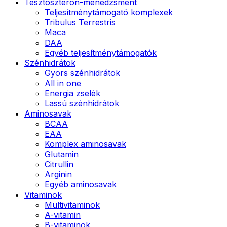
Tesztoszteron-menedzsment
Teljesítménytámogató komplexek
Tribulus Terrestris
Maca
DAA
Egyéb teljesítménytámogatók
Szénhidrátok
Gyors szénhidrátok
All in one
Energia zselék
Lassú szénhidrátok
Aminosavak
BCAA
EAA
Komplex aminosavak
Glutamin
Citrullin
Arginin
Egyéb aminosavak
Vitaminok
Multivitaminok
A-vitamin
B-vitaminok