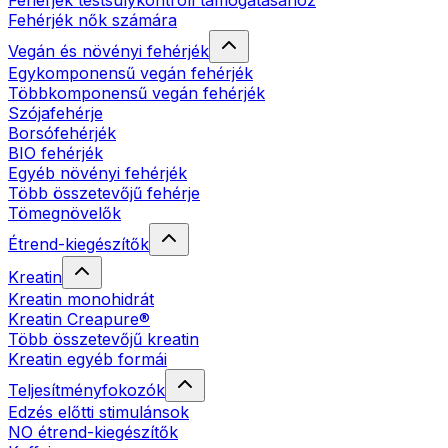
Fehérjék testsúlykontroll támogatásához
Fehérjék nők számára
Vegán és növényi fehérjék
Egykomponensű vegán fehérjék
Többkomponensű vegán fehérjék
Szójafehérje
Borsófehérjék
BIO fehérjék
Egyéb növényi fehérjék
Több összetevőjű fehérje
Tömegnövelők
Étrend-kiegészítők
Kreatin
Kreatin monohidrát
Kreatin Creapure®
Több összetevőjű kreatin
Kreatin egyéb formái
Teljesítményfokozók
Edzés előtti stimulánsok
NO étrend-kiegészítők