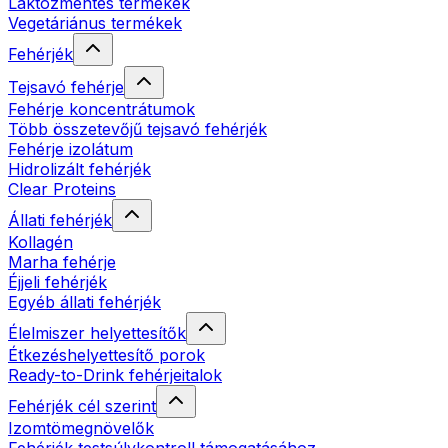
Laktózmentes termékek
Vegetáriánus termékek
Fehérjék
Tejsavó fehérje
Fehérje koncentrátumok
Több összetevőjű tejsavó fehérjék
Fehérje izolátum
Hidrolizált fehérjék
Clear Proteins
Állati fehérjék
Kollagén
Marha fehérje
Éjjeli fehérjék
Egyéb állati fehérjék
Élelmiszer helyettesítők
Étkezéshelyettesítő porok
Ready-to-Drink fehérjeitalok
Fehérjék cél szerint
Izomtömegnövelők