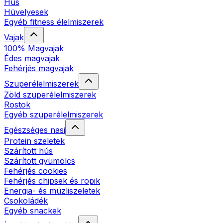
Hús
Hüvelyesek
Egyéb fitness élelmiszerek
Vajak
100% Magvajak
Édes magvajak
Fehérjés magvajak
Szuperélelmiszerek
Zöld szuperélelmiszerek
Rostok
Egyéb szuperélelmiszerek
Egészséges nasi
Protein szeletek
Szárított hús
Szárított gyümölcs
Fehérjés cookies
Fehérjés chipsek és ropik
Energia- és müzliszeletek
Csokoládék
Egyéb snackek