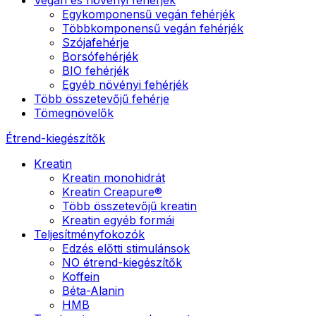
Egykomponensű vegán fehérjék
Többkomponensű vegán fehérjék
Szójafehérje
Borsófehérjék
BIO fehérjék
Egyéb növényi fehérjék
Több összetevőjű fehérje
Tömegnövelők
Étrend-kiegészítők
Kreatin
Kreatin monohidrát
Kreatin Creapure®
Több összetevőjű kreatin
Kreatin egyéb formái
Teljesítményfokozók
Edzés előtti stimulánsok
NO étrend-kiegészítők
Koffein
Béta-Alanin
HMB