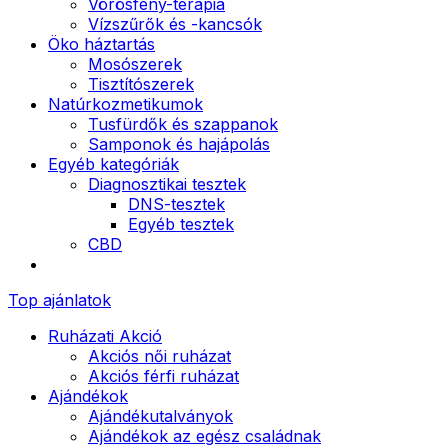
Vörösfény-terápia
Vízszűrők és -kancsók
Öko háztartás
Mosószerek
Tisztítószerek
Natúrkozmetikumok
Tusfürdők és szappanok
Samponok és hajápolás
Egyéb kategóriák
Diagnosztikai tesztek
DNS-tesztek
Egyéb tesztek
CBD
Top ajánlatok
Ruházati Akció
Akciós női ruházat
Akciós férfi ruházat
Ajándékok
Ajándékutalványok
Ajándékok az egész családnak