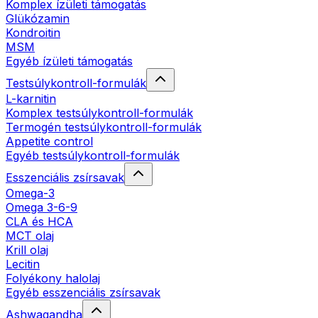
Komplex ízületi támogatás
Glükózamin
Kondroitin
MSM
Egyéb ízületi támogatás
Testsúlykontroll-formulák
L-karnitin
Komplex testsúlykontroll-formulák
Termogén testsúlykontroll-formulák
Appetite control
Egyéb testsúlykontroll-formulák
Esszenciális zsírsavak
Omega-3
Omega 3-6-9
CLA és HCA
MCT olaj
Krill olaj
Lecitin
Folyékony halolaj
Egyéb esszenciális zsírsavak
Ashwagandha