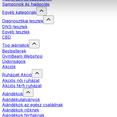
Samponok és hajápolás
Egyéb kategóriák
Diagnosztikai tesztek
DNS-tesztek
Egyéb tesztek
CBD
Top ajánlatok
Bestsellerek
GymBeam Webshop
Újdonságok
Akciók
Ruházati Akció
Akciós női ruházat
Akciós férfi ruházat
Ajándékok
Ajándékutalványok
Ajándékok az egész családnak
Ajándékok nőknek
Ajándékok férfiaknak