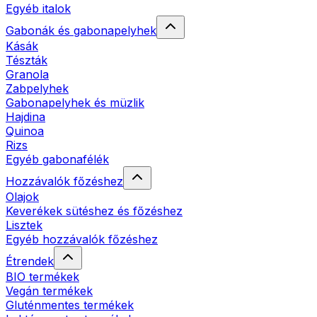
Egyéb italok
Gabonák és gabonapelyhek
Kásák
Tészták
Granola
Zabpelyhek
Gabonapelyhek és müzlik
Hajdina
Quinoa
Rizs
Egyéb gabonafélék
Hozzávalók főzéshez
Olajok
Keverékek sütéshez és főzéshez
Lisztek
Egyéb hozzávalók főzéshez
Étrendek
BIO termékek
Vegán termékek
Gluténmentes termékek