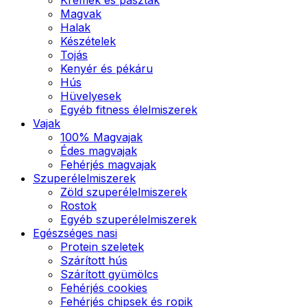
Magvak
Halak
Készételek
Tojás
Kenyér és pékáru
Hús
Hüvelyesek
Egyéb fitness élelmiszerek
Vajak
100% Magvajak
Édes magvajak
Fehérjés magvajak
Szuperélelmiszerek
Zöld szuperélelmiszerek
Rostok
Egyéb szuperélelmiszerek
Egészséges nasi
Protein szeletek
Szárított hús
Szárított gyümölcs
Fehérjés cookies
Fehérjés chipsek és ropik