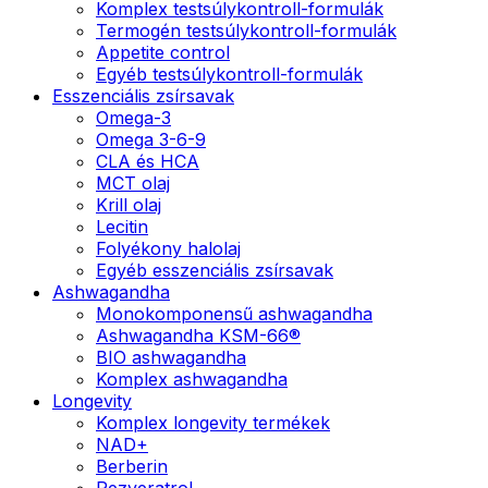
Komplex testsúlykontroll-formulák
Termogén testsúlykontroll-formulák
Appetite control
Egyéb testsúlykontroll-formulák
Esszenciális zsírsavak
Omega-3
Omega 3-6-9
CLA és HCA
MCT olaj
Krill olaj
Lecitin
Folyékony halolaj
Egyéb esszenciális zsírsavak
Ashwagandha
Monokomponensű ashwagandha
Ashwagandha KSM-66®
BIO ashwagandha
Komplex ashwagandha
Longevity
Komplex longevity termékek
NAD+
Berberin
Rezveratrol