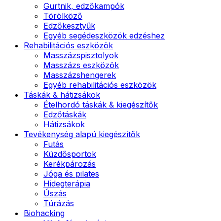
Gurtnik, edzőkampók
Törölköző
Edzőkesztyűk
Egyéb segédeszközök edzéshez
Rehabilitációs eszközök
Masszázspisztolyok
Masszázs eszközök
Masszázshengerek
Egyéb rehabilitációs eszközök
Táskák & hátizsákok
Ételhordó táskák & kiegészítők
Edzőtáskák
Hátizsákok
Tevékenység alapú kiegészítők
Futás
Küzdősportok
Kerékpározás
Jóga és pilates
Hidegterápia
Úszás
Túrázás
Biohacking