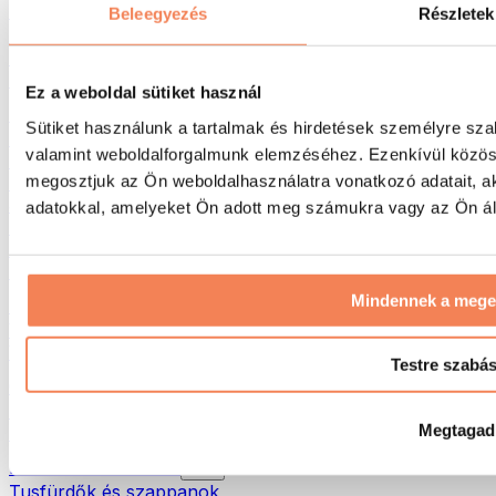
Táskák & hátizsákok
Beleegyezés
Részletek
Ételhordó táskák & kiegészítők
Edzőtáskák
Hátizsákok
Ez a weboldal sütiket használ
Tevékenység alapú kiegészítők
Sütiket használunk a tartalmak és hirdetések személyre sza
Futás
valamint weboldalforgalmunk elemzéséhez. Ezenkívül közöss
Küzdősportok
megosztjuk az Ön weboldalhasználatra vonatkozó adatait, a
Kerékpározás
Jóga és pilates
adatokkal, amelyeket Ön adott meg számukra vagy az Ön álta
Hidegterápia
Úszás
Túrázás
Mindennek a meg
Biohacking
Vörösfény-terápia
Vízszűrők és -kancsók
Testre szabá
Öko háztartás
Mosószerek
Megtagad
Tisztítószerek
Natúrkozmetikumok
Tusfürdők és szappanok