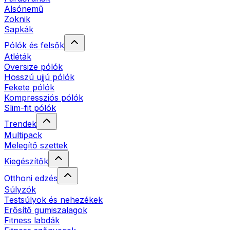
Alsónemű
Zoknik
Sapkák
Pólók és felsők
Atléták
Oversize pólók
Hosszú ujjú pólók
Fekete pólók
Kompressziós pólók
Slim-fit pólók
Trendek
Multipack
Melegítő szettek
Kiegészítők
Otthoni edzés
Súlyzók
Testsúlyok és nehezékek
Erősítő gumiszalagok
Fitness labdák