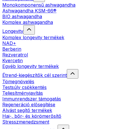
Monokomponensű ashwagandha
Ashwagandha KSM-66®
BIO ashwagandha
Komplex ashwagandha
Longevity
Komplex longevity termékek
NAD+
Berberin
Rezveratrol
Kvercetin
Egyéb longevity termékek
Étrend-kiegészítők cél szerint
Tömegnövelés
Testsúly csökkentés
Teljesítményjavítás
Immunrendszer támogatás
Regeneráció elősegítése
Alvást segítő termékek
Haj-, bőr- és körömerősítő
Stresszmenedzsment