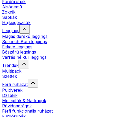
Fürdőruhák
Alsónemű
Zoknik
Sapkák
Hajkiegészítők
Leggings
Magas derekú leggings
Scrunch Bum leggings
Fekete leggings
Bőszárú leggings
Varrás nélküli leggings
Trendek
Multipack
Szettek
Férfi ruházat
Pulóverek
Dzsekik
Melegítők & Nadrágok
Rövidnadrágok
Férfi funkcionális ruházat
Fürdőruhák