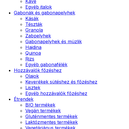
Kávé
Egyéb italok
Gabonák és gabonapelyhek
Kásák
Tészták
Granola
Zabpelyhek
Gabonapelyhek és müzlik
Hajdina
Quinoa
Rizs
Egyéb gabonafélék
Hozzávalók főzéshez
Olajok
Keverékek sütéshez és főzéshez
Lisztek
Egyéb hozzávalók főzéshez
Étrendek
BIO termékek
Vegán termékek
Gluténmentes termékek
Laktózmentes termékek
Vegetáriánus termékek