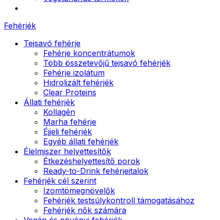
Fehérjék
Tejsavó fehérje
Fehérje koncentrátumok
Több összetevőjű tejsavó fehérjék
Fehérje izolátum
Hidrolizált fehérjék
Clear Proteins
Állati fehérjék
Kollagén
Marha fehérje
Éjjeli fehérjék
Egyéb állati fehérjék
Élelmiszer helyettesítők
Étkezéshelyettesítő porok
Ready-to-Drink fehérjeitalok
Fehérjék cél szerint
Izomtömegnövelők
Fehérjék testsúlykontroll támogatásához
Fehérjék nők számára
Vegán és növényi fehérjék