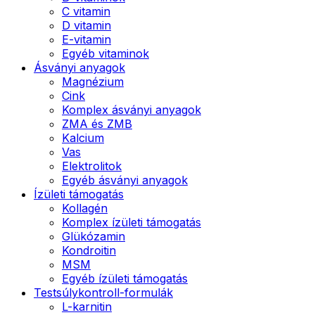
C vitamin
D vitamin
E-vitamin
Egyéb vitaminok
Ásványi anyagok
Magnézium
Cink
Komplex ásványi anyagok
ZMA és ZMB
Kalcium
Vas
Elektrolitok
Egyéb ásványi anyagok
Ízületi támogatás
Kollagén
Komplex ízületi támogatás
Glükózamin
Kondroitin
MSM
Egyéb ízületi támogatás
Testsúlykontroll-formulák
L-karnitin