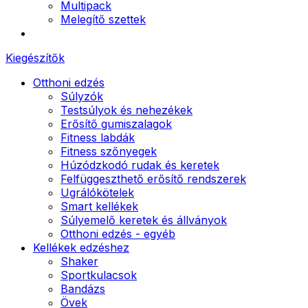
Multipack
Melegítő szettek
Kiegészítők
Otthoni edzés
Súlyzók
Testsúlyok és nehezékek
Erősítő gumiszalagok
Fitness labdák
Fitness szőnyegek
Húzódzkodó rudak és keretek
Felfüggeszthető erősítő rendszerek
Ugrálókötelek
Smart kellékek
Súlyemelő keretek és állványok
Otthoni edzés - egyéb
Kellékek edzéshez
Shaker
Sportkulacsok
Bandázs
Övek