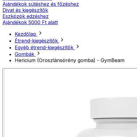
Ajándékok sütéshez és főzéshez
Divat és kiegészítők
Eszközök edzéshez
Ajándékok 5000 Ft alatt
Kezdőlap
Étrend-kiegészítők
Egyéb étrend-kiegészítők
Gombák
Hericium (Oroszlánsörény gomba) - GymBeam