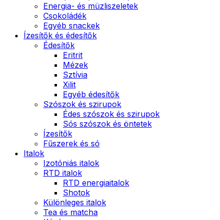
Energia- és müzliszeletek
Csokoládék
Egyéb snackek
Ízesítők és édesítők
Édesítők
Eritrit
Mézek
Sztívia
Xilit
Egyéb édesítők
Szószok és szirupok
Édes szószok és szirupok
Sós szószok és öntetek
Ízesítők
Fűszerek és só
Italok
Izotóniás italok
RTD italok
RTD energiaitalok
Shotok
Különleges italok
Tea és matcha