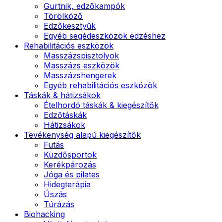
Gurtnik, edzőkampók
Törölköző
Edzőkesztyűk
Egyéb segédeszközök edzéshez
Rehabilitációs eszközök
Masszázspisztolyok
Masszázs eszközök
Masszázshengerek
Egyéb rehabilitációs eszközök
Táskák & hátizsákok
Ételhordó táskák & kiegészítők
Edzőtáskák
Hátizsákok
Tevékenység alapú kiegészítők
Futás
Küzdősportok
Kerékpározás
Jóga és pilates
Hidegterápia
Úszás
Túrázás
Biohacking