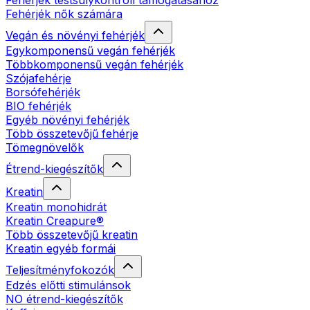
Fehérjék testsúlykontroll támogatásához
Fehérjék nők számára
Vegán és növényi fehérjék
Egykomponensű vegán fehérjék
Többkomponensű vegán fehérjék
Szójafehérje
Borsófehérjék
BIO fehérjék
Egyéb növényi fehérjék
Több összetevőjű fehérje
Tömegnövelők
Étrend-kiegészítők
Kreatin
Kreatin monohidrát
Kreatin Creapure®
Több összetevőjű kreatin
Kreatin egyéb formái
Teljesítményfokozók
Edzés előtti stimulánsok
NO étrend-kiegészítők