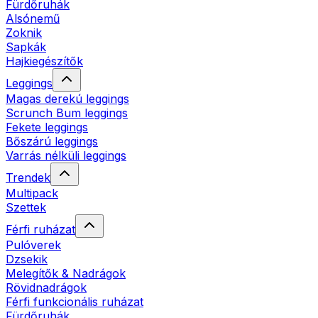
Fürdőruhák
Alsónemű
Zoknik
Sapkák
Hajkiegészítők
Leggings
Magas derekú leggings
Scrunch Bum leggings
Fekete leggings
Bőszárú leggings
Varrás nélküli leggings
Trendek
Multipack
Szettek
Férfi ruházat
Pulóverek
Dzsekik
Melegítők & Nadrágok
Rövidnadrágok
Férfi funkcionális ruházat
Fürdőruhák