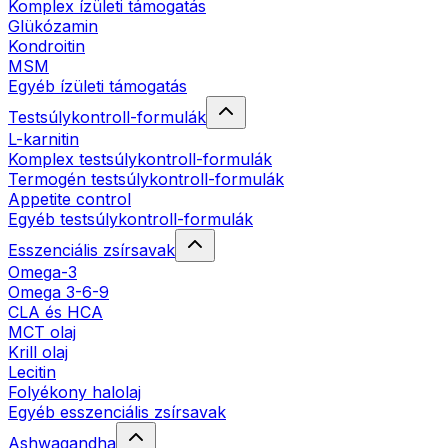
Komplex ízületi támogatás
Glükózamin
Kondroitin
MSM
Egyéb ízületi támogatás
Testsúlykontroll-formulák
L-karnitin
Komplex testsúlykontroll-formulák
Termogén testsúlykontroll-formulák
Appetite control
Egyéb testsúlykontroll-formulák
Esszenciális zsírsavak
Omega-3
Omega 3-6-9
CLA és HCA
MCT olaj
Krill olaj
Lecitin
Folyékony halolaj
Egyéb esszenciális zsírsavak
Ashwagandha