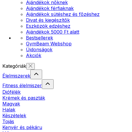
Ajándékok nőknek
Ajándékok férfiaknak
Ajándékok sütéshez és főzéshez
Divat és kiegészítők
Eszközök edzéshez
Ajándékok 5000 Ft alatt
Bestsellerek
GymBeam Webshop
Újdonságok
Akciók
Kategóriák
Élelmiszerek
Fitness élelmiszer
Diófélék
Krémek és paszták
Magvak
Halak
Készételek
Tojás
Kenyér és pékáru