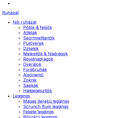
Ruházat
Női ruházat
Pólók & felsők
Atléták
Sportmelltartók
Pulóverek
Dzsekik
Melegítők & Nadrágok
Rövidnadrágok
Overálok
Fürdőruhák
Alsónemű
Zoknik
Sapkák
Hajkiegészítők
Leggings
Magas derekú leggings
Scrunch Bum leggings
Fekete leggings
Bőszárú leggings