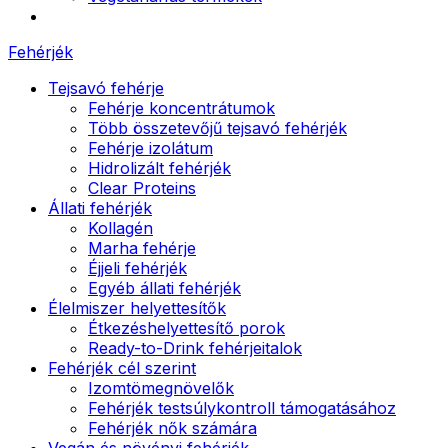
Fehérjék
Tejsavó fehérje
Fehérje koncentrátumok
Több összetevőjű tejsavó fehérjék
Fehérje izolátum
Hidrolizált fehérjék
Clear Proteins
Állati fehérjék
Kollagén
Marha fehérje
Éjjeli fehérjék
Egyéb állati fehérjék
Élelmiszer helyettesítők
Étkezéshelyettesítő porok
Ready-to-Drink fehérjeitalok
Fehérjék cél szerint
Izomtömegnövelők
Fehérjék testsúlykontroll támogatásához
Fehérjék nők számára
Vegán és növényi fehérjék