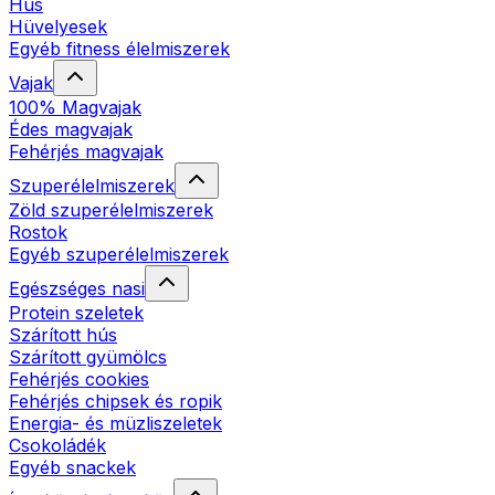
Hús
Hüvelyesek
Egyéb fitness élelmiszerek
Vajak
100% Magvajak
Édes magvajak
Fehérjés magvajak
Szuperélelmiszerek
Zöld szuperélelmiszerek
Rostok
Egyéb szuperélelmiszerek
Egészséges nasi
Protein szeletek
Szárított hús
Szárított gyümölcs
Fehérjés cookies
Fehérjés chipsek és ropik
Energia- és müzliszeletek
Csokoládék
Egyéb snackek