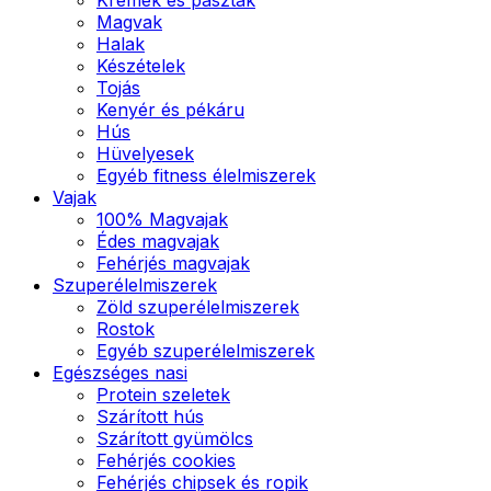
Magvak
Halak
Készételek
Tojás
Kenyér és pékáru
Hús
Hüvelyesek
Egyéb fitness élelmiszerek
Vajak
100% Magvajak
Édes magvajak
Fehérjés magvajak
Szuperélelmiszerek
Zöld szuperélelmiszerek
Rostok
Egyéb szuperélelmiszerek
Egészséges nasi
Protein szeletek
Szárított hús
Szárított gyümölcs
Fehérjés cookies
Fehérjés chipsek és ropik