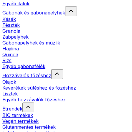
Egyéb italok
Gabonák és gabonapelyhek
Kásák
Tészták
Granola
Zabpelyhek
Gabonapelyhek és müzlik
Hajdina
Quinoa
Rizs
Egyéb gabonafélék
Hozzávalók főzéshez
Olajok
Keverékek sütéshez és főzéshez
Lisztek
Egyéb hozzávalók főzéshez
Étrendek
BIO termékek
Vegán termékek
Gluténmentes termékek