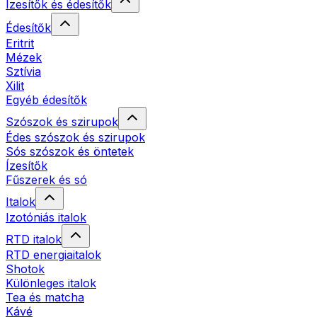
Ízesítők és édesítők
Édesítők
Eritrit
Mézek
Sztívia
Xilit
Egyéb édesítők
Szószok és szirupok
Édes szószok és szirupok
Sós szószok és öntetek
Ízesítők
Fűszerek és só
Italok
Izotóniás italok
RTD italok
RTD energiaitalok
Shotok
Különleges italok
Tea és matcha
Kávé