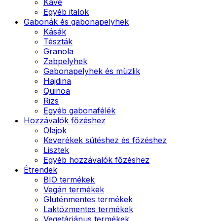
Kávé
Egyéb italok
Gabonák és gabonapelyhek
Kásák
Tészták
Granola
Zabpelyhek
Gabonapelyhek és müzlik
Hajdina
Quinoa
Rizs
Egyéb gabonafélék
Hozzávalók főzéshez
Olajok
Keverékek sütéshez és főzéshez
Lisztek
Egyéb hozzávalók főzéshez
Étrendek
BIO termékek
Vegán termékek
Gluténmentes termékek
Laktózmentes termékek
Vegetáriánus termékek