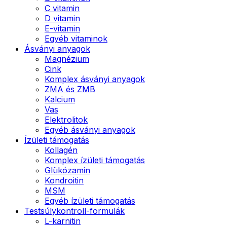
C vitamin
D vitamin
E-vitamin
Egyéb vitaminok
Ásványi anyagok
Magnézium
Cink
Komplex ásványi anyagok
ZMA és ZMB
Kalcium
Vas
Elektrolitok
Egyéb ásványi anyagok
Ízületi támogatás
Kollagén
Komplex ízületi támogatás
Glükózamin
Kondroitin
MSM
Egyéb ízületi támogatás
Testsúlykontroll-formulák
L-karnitin