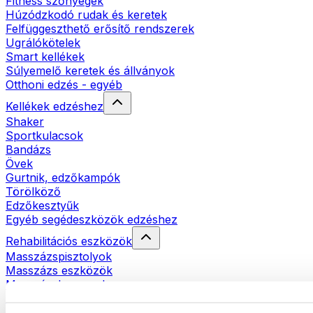
Fitness szőnyegek
Húzódzkodó rudak és keretek
Felfüggeszthető erősítő rendszerek
Ugrálókötelek
Smart kellékek
Súlyemelő keretek és állványok
Otthoni edzés - egyéb
Kellékek edzéshez
Shaker
Sportkulacsok
Bandázs
Övek
Gurtnik, edzőkampók
Törölköző
Edzőkesztyűk
Egyéb segédeszközök edzéshez
Rehabilitációs eszközök
Masszázspisztolyok
Masszázs eszközök
Masszázshengerek
Egyéb rehabilitációs eszközök