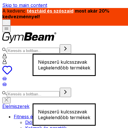
Skip to main content
A kedvenc
tésztáid és szószaid
most akár 20%
kedvezménnyel!
Népszerű kulcsszavak
Legkelendőbb termékek
Élelmiszerek
Népszerű kulcsszavak
Fitness élelmiszer
Legkelendőbb termékek
Diófélék
Krémek és paszták