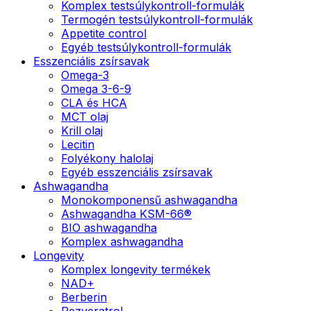
Komplex testsúlykontroll-formulák
Termogén testsúlykontroll-formulák
Appetite control
Egyéb testsúlykontroll-formulák
Esszenciális zsírsavak
Omega-3
Omega 3-6-9
CLA és HCA
MCT olaj
Krill olaj
Lecitin
Folyékony halolaj
Egyéb esszenciális zsírsavak
Ashwagandha
Monokomponensű ashwagandha
Ashwagandha KSM-66®
BIO ashwagandha
Komplex ashwagandha
Longevity
Komplex longevity termékek
NAD+
Berberin
Rezveratrol