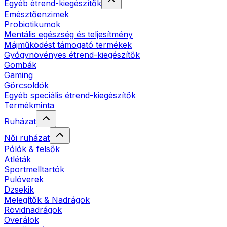
Egyéb étrend-kiegészítők
Emésztőenzimek
Probiotikumok
Mentális egészség és teljesítmény
Májműködést támogató termékek
Gyógynövényes étrend-kiegészítők
Gombák
Gaming
Görcsoldók
Egyéb speciális étrend-kiegészítők
Termékminta
Ruházat
Női ruházat
Pólók & felsők
Atléták
Sportmelltartók
Pulóverek
Dzsekik
Melegítők & Nadrágok
Rövidnadrágok
Overálok