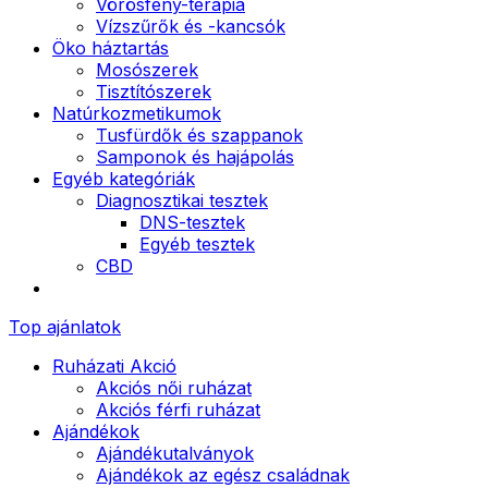
Vörösfény-terápia
Vízszűrők és -kancsók
Öko háztartás
Mosószerek
Tisztítószerek
Natúrkozmetikumok
Tusfürdők és szappanok
Samponok és hajápolás
Egyéb kategóriák
Diagnosztikai tesztek
DNS-tesztek
Egyéb tesztek
CBD
Top ajánlatok
Ruházati Akció
Akciós női ruházat
Akciós férfi ruházat
Ajándékok
Ajándékutalványok
Ajándékok az egész családnak