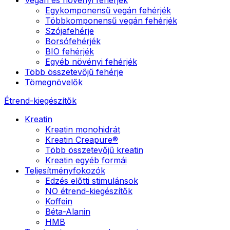
Egykomponensű vegán fehérjék
Többkomponensű vegán fehérjék
Szójafehérje
Borsófehérjék
BIO fehérjék
Egyéb növényi fehérjék
Több összetevőjű fehérje
Tömegnövelők
Étrend-kiegészítők
Kreatin
Kreatin monohidrát
Kreatin Creapure®
Több összetevőjű kreatin
Kreatin egyéb formái
Teljesítményfokozók
Edzés előtti stimulánsok
NO étrend-kiegészítők
Koffein
Béta-Alanin
HMB