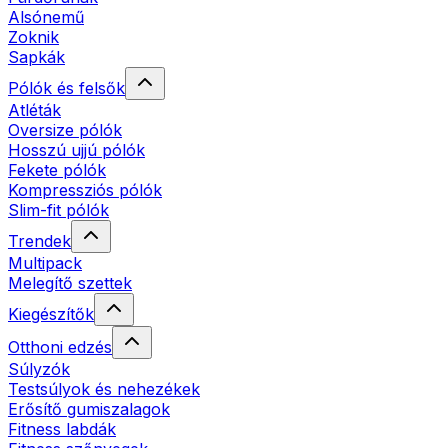
Alsónemű
Zoknik
Sapkák
Pólók és felsők
Atléták
Oversize pólók
Hosszú ujjú pólók
Fekete pólók
Kompressziós pólók
Slim-fit pólók
Trendek
Multipack
Melegítő szettek
Kiegészítők
Otthoni edzés
Súlyzók
Testsúlyok és nehezékek
Erősítő gumiszalagok
Fitness labdák