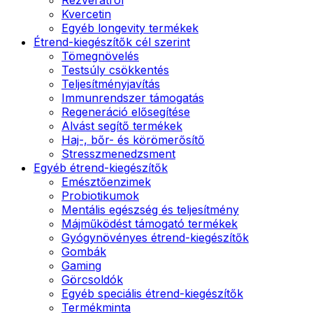
Kvercetin
Egyéb longevity termékek
Étrend-kiegészítők cél szerint
Tömegnövelés
Testsúly csökkentés
Teljesítményjavítás
Immunrendszer támogatás
Regeneráció elősegítése
Alvást segítő termékek
Haj-, bőr- és körömerősítő
Stresszmenedzsment
Egyéb étrend-kiegészítők
Emésztőenzimek
Probiotikumok
Mentális egészség és teljesítmény
Májműködést támogató termékek
Gyógynövényes étrend-kiegészítők
Gombák
Gaming
Görcsoldók
Egyéb speciális étrend-kiegészítők
Termékminta