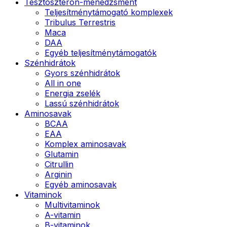
Tesztoszteron-menedzsment
Teljesítménytámogató komplexek
Tribulus Terrestris
Maca
DAA
Egyéb teljesítménytámogatók
Szénhidrátok
Gyors szénhidrátok
All in one
Energia zselék
Lassú szénhidrátok
Aminosavak
BCAA
EAA
Komplex aminosavak
Glutamin
Citrullin
Arginin
Egyéb aminosavak
Vitaminok
Multivitaminok
A-vitamin
B-vitaminok