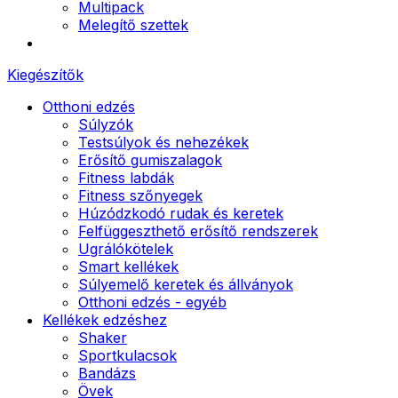
Multipack
Melegítő szettek
Kiegészítők
Otthoni edzés
Súlyzók
Testsúlyok és nehezékek
Erősítő gumiszalagok
Fitness labdák
Fitness szőnyegek
Húzódzkodó rudak és keretek
Felfüggeszthető erősítő rendszerek
Ugrálókötelek
Smart kellékek
Súlyemelő keretek és állványok
Otthoni edzés - egyéb
Kellékek edzéshez
Shaker
Sportkulacsok
Bandázs
Övek