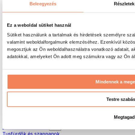
Táskák & hátizsákok
Beleegyezés
Részletek
Ételhordó táskák & kiegészítők
Edzőtáskák
Hátizsákok
Ez a weboldal sütiket használ
Tevékenység alapú kiegészítők
Sütiket használunk a tartalmak és hirdetések személyre sza
Futás
valamint weboldalforgalmunk elemzéséhez. Ezenkívül közöss
Küzdősportok
megosztjuk az Ön weboldalhasználatra vonatkozó adatait, a
Kerékpározás
Jóga és pilates
adatokkal, amelyeket Ön adott meg számukra vagy az Ön álta
Hidegterápia
Úszás
Túrázás
Mindennek a meg
Biohacking
Vörösfény-terápia
Vízszűrők és -kancsók
Testre szabá
Öko háztartás
Mosószerek
Megtagad
Tisztítószerek
Natúrkozmetikumok
Tusfürdők és szappanok