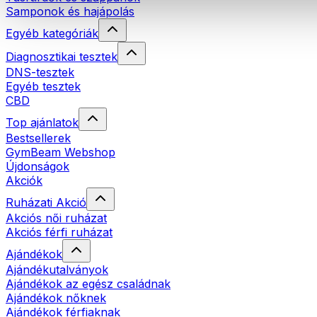
Samponok és hajápolás
Egyéb kategóriák
Diagnosztikai tesztek
DNS-tesztek
Egyéb tesztek
CBD
Top ajánlatok
Bestsellerek
GymBeam Webshop
Újdonságok
Akciók
Ruházati Akció
Akciós női ruházat
Akciós férfi ruházat
Ajándékok
Ajándékutalványok
Ajándékok az egész családnak
Ajándékok nőknek
Ajándékok férfiaknak