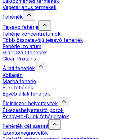
Laktózmentes termékek
Vegetáriánus termékek
Fehérjék
Tejsavó fehérje
Fehérje koncentrátumok
Több összetevőjű tejsavó fehérjék
Fehérje izolátum
Hidrolizált fehérjék
Clear Proteins
Állati fehérjék
Kollagén
Marha fehérje
Éjjeli fehérjék
Egyéb állati fehérjék
Élelmiszer helyettesítők
Étkezéshelyettesítő porok
Ready-to-Drink fehérjeitalok
Fehérjék cél szerint
Izomtömegnövelők