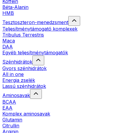
Koffein
Béta-Alanin
HMB
Tesztoszteron-menedzsment
Teljesítménytámogató komplexek
Tribulus Terrestris
Maca
DAA
Egyéb teljesítménytámogatók
Szénhidrátok
Gyors szénhidrátok
All in one
Energia zselék
Lassú szénhidrátok
Aminosavak
BCAA
EAA
Komplex aminosavak
Glutamin
Citrullin
Arginin