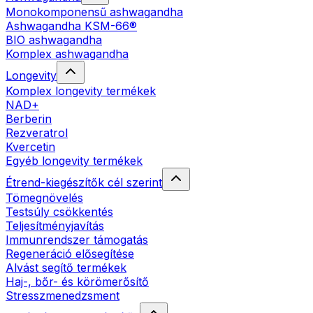
Monokomponensű ashwagandha
Ashwagandha KSM-66®
BIO ashwagandha
Komplex ashwagandha
Longevity
Komplex longevity termékek
NAD+
Berberin
Rezveratrol
Kvercetin
Egyéb longevity termékek
Étrend-kiegészítők cél szerint
Tömegnövelés
Testsúly csökkentés
Teljesítményjavítás
Immunrendszer támogatás
Regeneráció elősegítése
Alvást segítő termékek
Haj-, bőr- és körömerősítő
Stresszmenedzsment