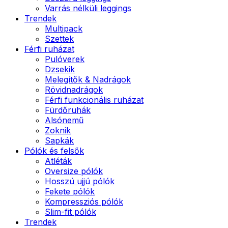
Varrás nélküli leggings
Trendek
Multipack
Szettek
Férfi ruházat
Pulóverek
Dzsekik
Melegítők & Nadrágok
Rövidnadrágok
Férfi funkcionális ruházat
Fürdőruhák
Alsónemű
Zoknik
Sapkák
Pólók és felsők
Atléták
Oversize pólók
Hosszú ujjú pólók
Fekete pólók
Kompressziós pólók
Slim-fit pólók
Trendek