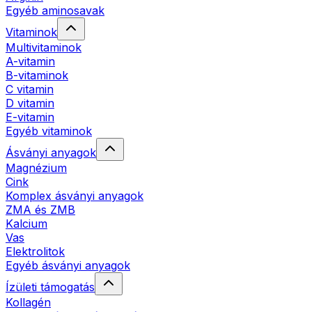
Egyéb aminosavak
Vitaminok
Multivitaminok
A-vitamin
B-vitaminok
C vitamin
D vitamin
E-vitamin
Egyéb vitaminok
Ásványi anyagok
Magnézium
Cink
Komplex ásványi anyagok
ZMA és ZMB
Kalcium
Vas
Elektrolitok
Egyéb ásványi anyagok
Ízületi támogatás
Kollagén