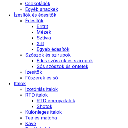
Csokoládék
Egyéb snackek
Ízesítők és édesítők
Édesítők
Eritrit
Mézek
Sztívia
Xilit
Egyéb édesítők
Szószok és szirupok
Édes szószok és szirupok
Sós szószok és öntetek
Ízesítők
Fűszerek és só
Italok
Izotóniás italok
RTD italok
RTD energiaitalok
Shotok
Különleges italok
Tea és matcha
Kávé