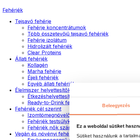
Fehérjék
Tejsavó fehérje
Fehérje koncentrátumok
Több összetevőjű tejsavó fehérjék
Fehérje izolátum
Hidrolizált fehérjék
Clear Proteins
Állati fehérjék
Kollagén
Marha fehérje
Éjjeli fehérjék
Egyéb állati fehérjék
Élelmiszer helyettesítők
Étkezéshelyettesítő porok
Ready-to-Drink fehérjeitalok
Beleegyezés
Fehérjék cél szerint
Izomtömegnövelők
Fehérjék testsúlykontroll támogatásához
Ez a weboldal sütiket haszn
Fehérjék nők számára
Vegán és növényi fehérjék
Sütiket használunk a tartal
Egykomponensű vegán fehérjék