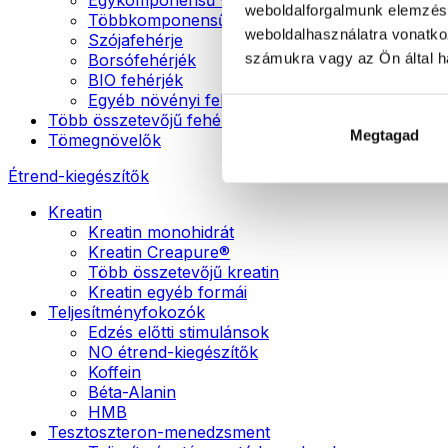
weboldalforgalmunk elemzésé
Többkomponensű vegán fehérjék
weboldalhasználatra vonatko
Szójafehérje
számukra vagy az Ön által ha
Borsófehérjék
BIO fehérjék
Egyéb növényi fehérjék
Több összetevőjű fehérje
Megtagad
Tömegnövelők
Étrend-kiegészítők
Kreatin
Kreatin monohidrát
Kreatin Creapure®
Több összetevőjű kreatin
Kreatin egyéb formái
Teljesítményfokozók
Edzés előtti stimulánsok
NO étrend-kiegészítők
Koffein
Béta-Alanin
HMB
Tesztoszteron-menedzsment