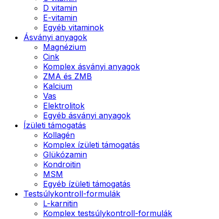
D vitamin
E-vitamin
Egyéb vitaminok
Ásványi anyagok
Magnézium
Cink
Komplex ásványi anyagok
ZMA és ZMB
Kalcium
Vas
Elektrolitok
Egyéb ásványi anyagok
Ízületi támogatás
Kollagén
Komplex ízületi támogatás
Glükózamin
Kondroitin
MSM
Egyéb ízületi támogatás
Testsúlykontroll-formulák
L-karnitin
Komplex testsúlykontroll-formulák