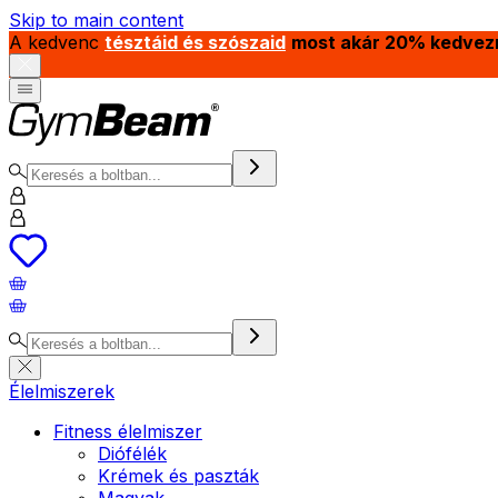
Skip to main content
A kedvenc
tésztáid és szószaid
most akár 20% kedvez
Élelmiszerek
Fitness élelmiszer
Diófélék
Krémek és paszták
Magvak