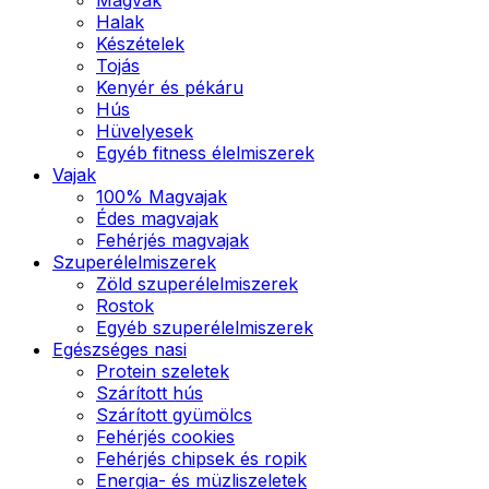
Halak
Készételek
Tojás
Kenyér és pékáru
Hús
Hüvelyesek
Egyéb fitness élelmiszerek
Vajak
100% Magvajak
Édes magvajak
Fehérjés magvajak
Szuperélelmiszerek
Zöld szuperélelmiszerek
Rostok
Egyéb szuperélelmiszerek
Egészséges nasi
Protein szeletek
Szárított hús
Szárított gyümölcs
Fehérjés cookies
Fehérjés chipsek és ropik
Energia- és müzliszeletek