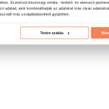
hez. Ezenkívül közösségi média-, hirdető- és elemező partner
zó adatait, akik kombinálhatják az adatokat más olyan adatokka
sznált más szolgáltatásokból gyűjtöttek.
Testre szabás
Min