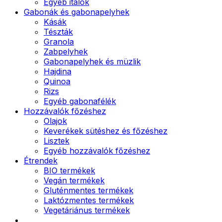
Egyéb italok
Gabonák és gabonapelyhek
Kásák
Tészták
Granola
Zabpelyhek
Gabonapelyhek és müzlik
Hajdina
Quinoa
Rizs
Egyéb gabonafélék
Hozzávalók főzéshez
Olajok
Keverékek sütéshez és főzéshez
Lisztek
Egyéb hozzávalók főzéshez
Étrendek
BIO termékek
Vegán termékek
Gluténmentes termékek
Laktózmentes termékek
Vegetáriánus termékek