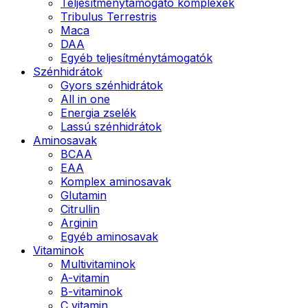
Teljesítménytámogató komplexek
Tribulus Terrestris
Maca
DAA
Egyéb teljesítménytámogatók
Szénhidrátok
Gyors szénhidrátok
All in one
Energia zselék
Lassú szénhidrátok
Aminosavak
BCAA
EAA
Komplex aminosavak
Glutamin
Citrullin
Arginin
Egyéb aminosavak
Vitaminok
Multivitaminok
A-vitamin
B-vitaminok
C vitamin