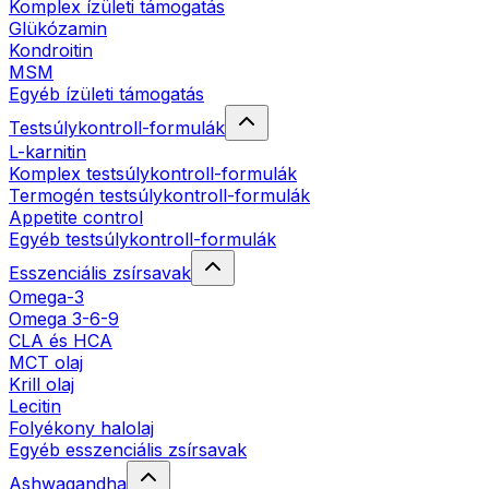
Komplex ízületi támogatás
Glükózamin
Kondroitin
MSM
Egyéb ízületi támogatás
Testsúlykontroll-formulák
L-karnitin
Komplex testsúlykontroll-formulák
Termogén testsúlykontroll-formulák
Appetite control
Egyéb testsúlykontroll-formulák
Esszenciális zsírsavak
Omega-3
Omega 3-6-9
CLA és HCA
MCT olaj
Krill olaj
Lecitin
Folyékony halolaj
Egyéb esszenciális zsírsavak
Ashwagandha