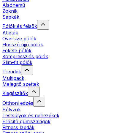
Alsónemű
Zoknik
Sapkák
Pólók és felsők
Atléták
Oversize pólók
Hosszú ujjú pólók
Fekete pólók
Kompressziós pólók
Slim-fit pólók
Trendek
Multipack
Melegítő szettek
Kiegészítők
Otthoni edzés
Súlyzók
Testsúlyok és nehezékek
Erősítő gumiszalagok
Fitness labdák