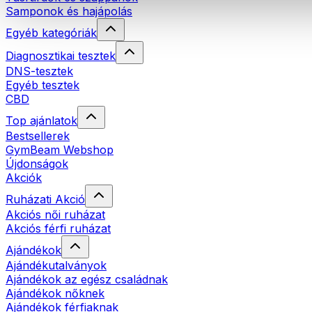
Samponok és hajápolás
Egyéb kategóriák
Diagnosztikai tesztek
DNS-tesztek
Egyéb tesztek
CBD
Top ajánlatok
Bestsellerek
GymBeam Webshop
Újdonságok
Akciók
Ruházati Akció
Akciós női ruházat
Akciós férfi ruházat
Ajándékok
Ajándékutalványok
Ajándékok az egész családnak
Ajándékok nőknek
Ajándékok férfiaknak