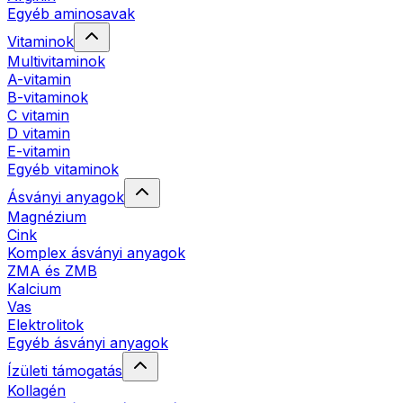
Egyéb aminosavak
Vitaminok
Multivitaminok
A-vitamin
B-vitaminok
C vitamin
D vitamin
E-vitamin
Egyéb vitaminok
Ásványi anyagok
Magnézium
Cink
Komplex ásványi anyagok
ZMA és ZMB
Kalcium
Vas
Elektrolitok
Egyéb ásványi anyagok
Ízületi támogatás
Kollagén