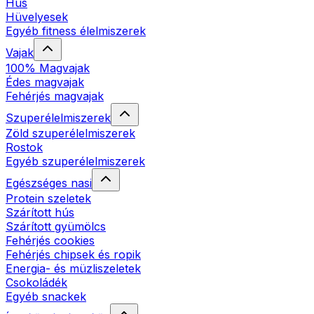
Hús
Hüvelyesek
Egyéb fitness élelmiszerek
Vajak
100% Magvajak
Édes magvajak
Fehérjés magvajak
Szuperélelmiszerek
Zöld szuperélelmiszerek
Rostok
Egyéb szuperélelmiszerek
Egészséges nasi
Protein szeletek
Szárított hús
Szárított gyümölcs
Fehérjés cookies
Fehérjés chipsek és ropik
Energia- és müzliszeletek
Csokoládék
Egyéb snackek