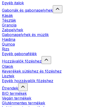
Egyéb italok
Gabonák és gabonapelyhek
Kásák
Tészták
Granola
Zabpelyhek
Gabonapelyhek és müzlik
Hajdina
Quinoa
Rizs
Egyéb gabonafélék
Hozzávalók főzéshez
Olajok
Keverékek sütéshez és főzéshez
Lisztek
Egyéb hozzávalók főzéshez
Étrendek
BIO termékek
Vegán termékek
Gluténmentes termékek