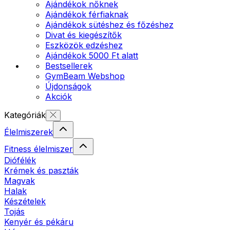
Ajándékok nőknek
Ajándékok férfiaknak
Ajándékok sütéshez és főzéshez
Divat és kiegészítők
Eszközök edzéshez
Ajándékok 5000 Ft alatt
Bestsellerek
GymBeam Webshop
Újdonságok
Akciók
Kategóriák
Élelmiszerek
Fitness élelmiszer
Diófélék
Krémek és paszták
Magvak
Halak
Készételek
Tojás
Kenyér és pékáru