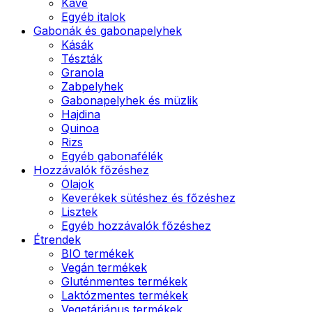
Kávé
Egyéb italok
Gabonák és gabonapelyhek
Kásák
Tészták
Granola
Zabpelyhek
Gabonapelyhek és müzlik
Hajdina
Quinoa
Rizs
Egyéb gabonafélék
Hozzávalók főzéshez
Olajok
Keverékek sütéshez és főzéshez
Lisztek
Egyéb hozzávalók főzéshez
Étrendek
BIO termékek
Vegán termékek
Gluténmentes termékek
Laktózmentes termékek
Vegetáriánus termékek