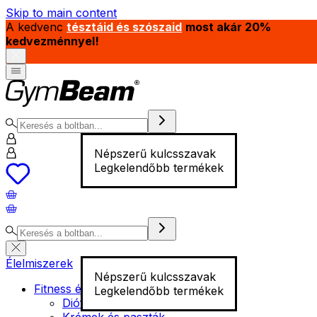
Skip to main content
A kedvenc
tésztáid és szószaid
most akár 20%
kedvezménnyel!
Népszerű kulcsszavak
Legkelendőbb termékek
Élelmiszerek
Népszerű kulcsszavak
Fitness élelmiszer
Legkelendőbb termékek
Diófélék
Krémek és paszták