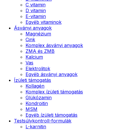
C vitamin
D vitamin
E-vitamin
Egyéb vitaminok
Ásványi anyagok
Magnézium
Cink
Komplex ásványi anyagok
ZMA és ZMB
Kalcium
Vas
Elektrolitok
Egyéb ásványi anyagok
Ízületi támogatás
Kollagén
Komplex ízületi támogatás
Glükózamin
Kondroitin
MSM
Egyéb ízületi támogatás
Testsúlykontroll-formulák
L-karnitin