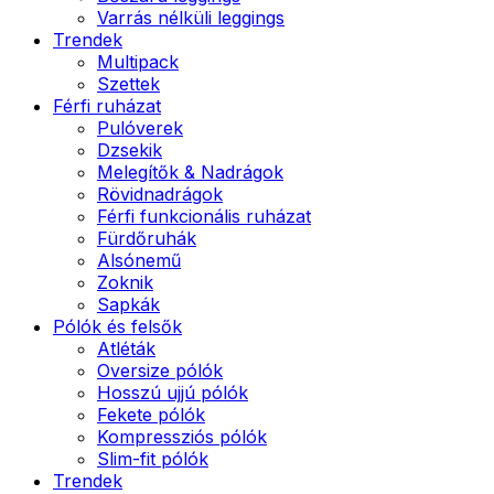
Varrás nélküli leggings
Trendek
Multipack
Szettek
Férfi ruházat
Pulóverek
Dzsekik
Melegítők & Nadrágok
Rövidnadrágok
Férfi funkcionális ruházat
Fürdőruhák
Alsónemű
Zoknik
Sapkák
Pólók és felsők
Atléták
Oversize pólók
Hosszú ujjú pólók
Fekete pólók
Kompressziós pólók
Slim-fit pólók
Trendek