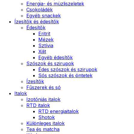
Energia- és müzliszeletek
Csokoládék
Egyéb snackek
Ízesítők és édesítők
Édesítők
Eritrit
Mézek
Sztívia
Xilit
Egyéb édesítők
Szószok és szirupok
Édes szószok és szirupok
Sós szószok és öntetek
Ízesítők
Fűszerek és só
Italok
Izotóniás italok
RTD italok
RTD energiaitalok
Shotok
Különleges italok
Tea és matcha