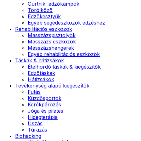
Gurtnik, edzőkampók
Törölköző
Edzőkesztyűk
Egyéb segédeszközök edzéshez
Rehabilitációs eszközök
Masszázspisztolyok
Masszázs eszközök
Masszázshengerek
Egyéb rehabilitációs eszközök
Táskák & hátizsákok
Ételhordó táskák & kiegészítők
Edzőtáskák
Hátizsákok
Tevékenység alapú kiegészítők
Futás
Küzdősportok
Kerékpározás
Jóga és pilates
Hidegterápia
Úszás
Túrázás
Biohacking