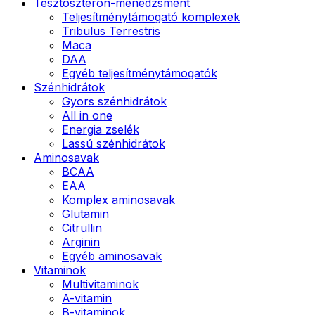
Tesztoszteron-menedzsment
Teljesítménytámogató komplexek
Tribulus Terrestris
Maca
DAA
Egyéb teljesítménytámogatók
Szénhidrátok
Gyors szénhidrátok
All in one
Energia zselék
Lassú szénhidrátok
Aminosavak
BCAA
EAA
Komplex aminosavak
Glutamin
Citrullin
Arginin
Egyéb aminosavak
Vitaminok
Multivitaminok
A-vitamin
B-vitaminok