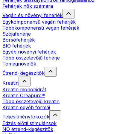
Fehérjék testsúlykontroll támogatásához
Fehérjék nők számára
Vegán és növényi fehérjék
Egykomponensű vegán fehérjék
Többkomponensű vegán fehérjék
Szójafehérje
Borsófehérjék
BIO fehérjék
Egyéb növényi fehérjék
Több összetevőjű fehérje
Tömegnövelők
Étrend-kiegészítők
Kreatin
Kreatin monohidrát
Kreatin Creapure®
Több összetevőjű kreatin
Kreatin egyéb formái
Teljesítményfokozók
Edzés előtti stimulánsok
NO étrend-kiegészítők