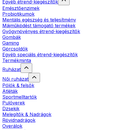
Egyéb étrend-kiegészítők
Emésztőenzimek
Probiotikumok
Mentális egészség és teljesítmény
Májműködést támogató termékek
Gyógynövényes étrend-kiegészítők
Gombák
Gaming
Görcsoldók
Egyéb speciális étrend-kiegészítők
Termékminta
Ruházat
Női ruházat
Pólók & felsők
Atléták
Sportmelltartók
Pulóverek
Dzsekik
Melegítők & Nadrágok
Rövidnadrágok
Overálok