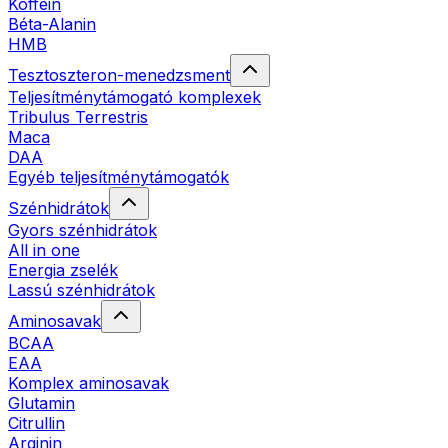
Koffein
Béta-Alanin
HMB
Tesztoszteron-menedzsment
Teljesítménytámogató komplexek
Tribulus Terrestris
Maca
DAA
Egyéb teljesítménytámogatók
Szénhidrátok
Gyors szénhidrátok
All in one
Energia zselék
Lassú szénhidrátok
Aminosavak
BCAA
EAA
Komplex aminosavak
Glutamin
Citrullin
Arginin