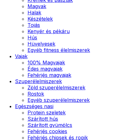
Magvak
Halak
Készételek
Tojás
Kenyér és pékáru
Hús
Hüvelyesek
Egyéb fitness élelmiszerek
Vajak
100% Magvajak
Édes magvajak
Fehérjés magvajak
Szuperélelmiszerek
Zöld szuperélelmiszerek
Rostok
Egyéb szuperélelmiszerek
Egészséges nasi
Protein szeletek
Szárított hús
Szárított gyümölcs
Fehérjés cookies
Fehérjés chipsek és ropik