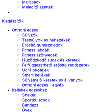
Multipack
Melegítő szettek
Kiegészítők
Otthoni edzés
Súlyzók
Testsúlyok és nehezékek
Erősítő gumiszalagok
Fitness labdák
Fitness szőnyegek
Húzódzkodó rudak és keretek
Felfüggeszthető erősítő rendszerek
Ugrálókötelek
Smart kellékek
Súlyemelő keretek és állványok
Otthoni edzés - egyéb
Kellékek edzéshez
Shaker
Sportkulacsok
Bandázs
Övek