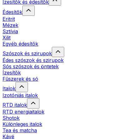
Ízesítők és édesítők
Édesítők
Eritrit
Mézek
Sztívia
Xilit
Egyéb édesítők
Szószok és szirupok
Édes szószok és szirupok
Sós szószok és öntetek
Ízesítők
Fűszerek és só
Italok
Izotóniás italok
RTD italok
RTD energiaitalok
Shotok
Különleges italok
Tea és matcha
Kávé