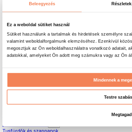
Táskák & hátizsákok
Beleegyezés
Részletek
Ételhordó táskák & kiegészítők
Edzőtáskák
Hátizsákok
Ez a weboldal sütiket használ
Tevékenység alapú kiegészítők
Sütiket használunk a tartalmak és hirdetések személyre sza
Futás
valamint weboldalforgalmunk elemzéséhez. Ezenkívül közöss
Küzdősportok
megosztjuk az Ön weboldalhasználatra vonatkozó adatait, a
Kerékpározás
Jóga és pilates
adatokkal, amelyeket Ön adott meg számukra vagy az Ön álta
Hidegterápia
Úszás
Túrázás
Mindennek a meg
Biohacking
Vörösfény-terápia
Vízszűrők és -kancsók
Testre szabá
Öko háztartás
Mosószerek
Megtagad
Tisztítószerek
Natúrkozmetikumok
Tusfürdők és szappanok