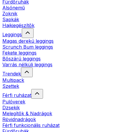
Fürdőruhák
Alsónemű
Zoknik
Sapkák
Hajkiegészítők
Leggings
Magas derekú leggings
Scrunch Bum leggings
Fekete leggings
Bőszárú leggings
Varrás nélküli leggings
Trendek
Multipack
Szettek
Férfi ruházat
Pulóverek
Dzsekik
Melegítők & Nadrágok
Rövidnadrágok
Férfi funkcionális ruházat
Fürdőruhák