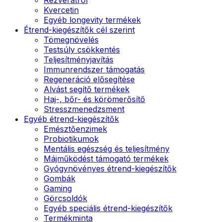
Kvercetin
Egyéb longevity termékek
Étrend-kiegészítők cél szerint
Tömegnövelés
Testsúly csökkentés
Teljesítményjavítás
Immunrendszer támogatás
Regeneráció elősegítése
Alvást segítő termékek
Haj-, bőr- és körömerősítő
Stresszmenedzsment
Egyéb étrend-kiegészítők
Emésztőenzimek
Probiotikumok
Mentális egészség és teljesítmény
Májműködést támogató termékek
Gyógynövényes étrend-kiegészítők
Gombák
Gaming
Görcsoldók
Egyéb speciális étrend-kiegészítők
Termékminta