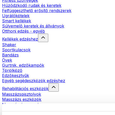
Fitness szőnyegek
Húzódzkodó rudak és keretek
Felfüggeszthető erősítő rendszerek
Ugrálókötelek
Smart kellékek
Súlyemelő keretek és állványok
Otthoni edzés - egyéb
Kellékek edzéshez
Shaker
Sportkulacsok
Bandázs
Övek
Gurtnik, edzőkampók
Törölköző
Edzőkesztyűk
Egyéb segédeszközök edzéshez
Rehabilitációs eszközök
Masszázspisztolyok
Masszázs eszközök
Masszázshengerek
Egyéb rehabilitációs eszközök