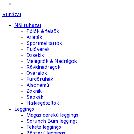
Ruházat
Női ruházat
Pólók & felsők
Atléták
Sportmelltartók
Pulóverek
Dzsekik
Melegítők & Nadrágok
Rövidnadrágok
Overálok
Fürdőruhák
Alsónemű
Zoknik
Sapkák
Hajkiegészítők
Leggings
Magas derekú leggings
Scrunch Bum leggings
Fekete leggings
Bőszárú leggings