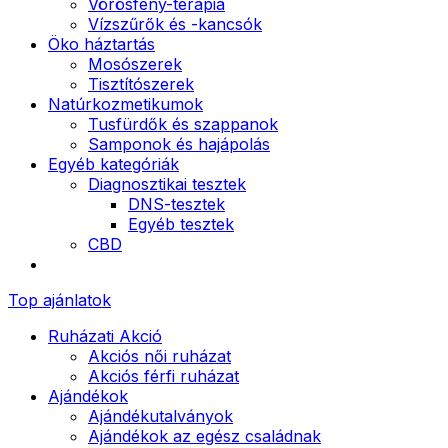
Vörösfény-terápia
Vízszűrők és -kancsók
Öko háztartás
Mosószerek
Tisztítószerek
Natúrkozmetikumok
Tusfürdők és szappanok
Samponok és hajápolás
Egyéb kategóriák
Diagnosztikai tesztek
DNS-tesztek
Egyéb tesztek
CBD
Top ajánlatok
Ruházati Akció
Akciós női ruházat
Akciós férfi ruházat
Ajándékok
Ajándékutalványok
Ajándékok az egész családnak