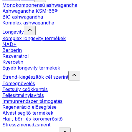
Monokomponensű ashwagandha
Ashwagandha KSM-66®
BIO ashwagandha
Komplex ashwagandha
Longevity
Komplex longevity termékek
NAD+
Berberin
Rezveratrol
Kvercetin
Egyéb longevity termékek
Étrend-kiegészítők cél szerint
Tömegnövelés
Testsúly csökkentés
Teljesítményjavítás
Immunrendszer támogatás
Regeneráció elősegítése
Alvást segítő termékek
Haj-, bőr- és körömerősítő
Stresszmenedzsment