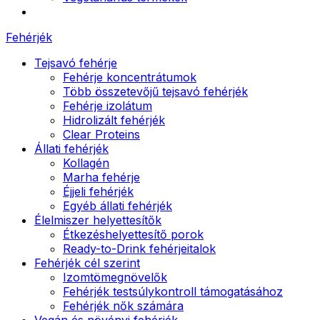
Fehérjék
Tejsavó fehérje
Fehérje koncentrátumok
Több összetevőjű tejsavó fehérjék
Fehérje izolátum
Hidrolizált fehérjék
Clear Proteins
Állati fehérjék
Kollagén
Marha fehérje
Éjjeli fehérjék
Egyéb állati fehérjék
Élelmiszer helyettesítők
Étkezéshelyettesítő porok
Ready-to-Drink fehérjeitalok
Fehérjék cél szerint
Izomtömegnövelők
Fehérjék testsúlykontroll támogatásához
Fehérjék nők számára
Vegán és növényi fehérjék