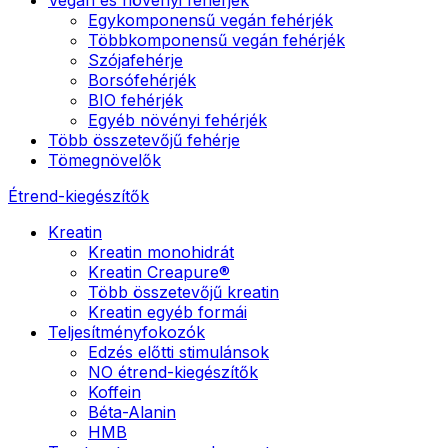
Egykomponensű vegán fehérjék
Többkomponensű vegán fehérjék
Szójafehérje
Borsófehérjék
BIO fehérjék
Egyéb növényi fehérjék
Több összetevőjű fehérje
Tömegnövelők
Étrend-kiegészítők
Kreatin
Kreatin monohidrát
Kreatin Creapure®
Több összetevőjű kreatin
Kreatin egyéb formái
Teljesítményfokozók
Edzés előtti stimulánsok
NO étrend-kiegészítők
Koffein
Béta-Alanin
HMB