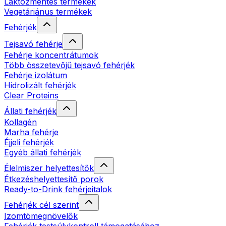
Laktózmentes termékek
Vegetáriánus termékek
Fehérjék
Tejsavó fehérje
Fehérje koncentrátumok
Több összetevőjű tejsavó fehérjék
Fehérje izolátum
Hidrolizált fehérjék
Clear Proteins
Állati fehérjék
Kollagén
Marha fehérje
Éjjeli fehérjék
Egyéb állati fehérjék
Élelmiszer helyettesítők
Étkezéshelyettesítő porok
Ready-to-Drink fehérjeitalok
Fehérjék cél szerint
Izomtömegnövelők