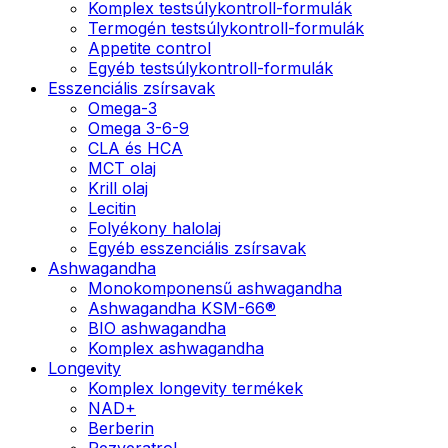
Komplex testsúlykontroll-formulák
Termogén testsúlykontroll-formulák
Appetite control
Egyéb testsúlykontroll-formulák
Esszenciális zsírsavak
Omega-3
Omega 3-6-9
CLA és HCA
MCT olaj
Krill olaj
Lecitin
Folyékony halolaj
Egyéb esszenciális zsírsavak
Ashwagandha
Monokomponensű ashwagandha
Ashwagandha KSM-66®
BIO ashwagandha
Komplex ashwagandha
Longevity
Komplex longevity termékek
NAD+
Berberin
Rezveratrol