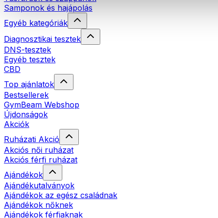
Samponok és hajápolás
Egyéb kategóriák
Diagnosztikai tesztek
DNS-tesztek
Egyéb tesztek
CBD
Top ajánlatok
Bestsellerek
GymBeam Webshop
Újdonságok
Akciók
Ruházati Akció
Akciós női ruházat
Akciós férfi ruházat
Ajándékok
Ajándékutalványok
Ajándékok az egész családnak
Ajándékok nőknek
Ajándékok férfiaknak