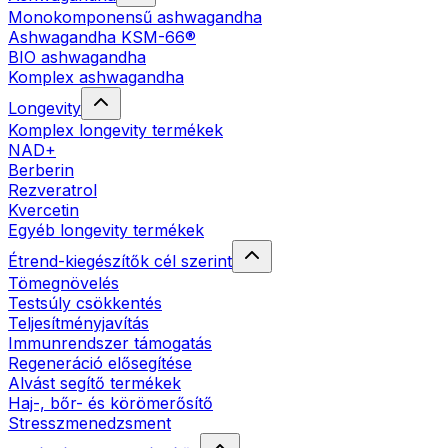
Monokomponensű ashwagandha
Ashwagandha KSM-66®
BIO ashwagandha
Komplex ashwagandha
Longevity
Komplex longevity termékek
NAD+
Berberin
Rezveratrol
Kvercetin
Egyéb longevity termékek
Étrend-kiegészítők cél szerint
Tömegnövelés
Testsúly csökkentés
Teljesítményjavítás
Immunrendszer támogatás
Regeneráció elősegítése
Alvást segítő termékek
Haj-, bőr- és körömerősítő
Stresszmenedzsment