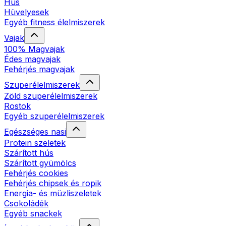
Hús
Hüvelyesek
Egyéb fitness élelmiszerek
Vajak
100% Magvajak
Édes magvajak
Fehérjés magvajak
Szuperélelmiszerek
Zöld szuperélelmiszerek
Rostok
Egyéb szuperélelmiszerek
Egészséges nasi
Protein szeletek
Szárított hús
Szárított gyümölcs
Fehérjés cookies
Fehérjés chipsek és ropik
Energia- és müzliszeletek
Csokoládék
Egyéb snackek