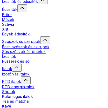
Ízesítők és édesítők
Édesítők
Eritrit
Mézek
Sztívia
Xilit
Egyéb édesítők
Szószok és szirupok
Édes szószok és szirupok
Sós szószok és öntetek
Ízesítők
Fűszerek és só
Italok
Izotóniás italok
RTD italok
RTD energiaitalok
Shotok
Különleges italok
Tea és matcha
Kávé