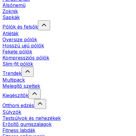
Alsónemű
Zoknik
Sapkák
Pólók és felsők
Atléták
Oversize pólók
Hosszú ujjú pólók
Fekete pólók
Kompressziós pólók
Slim-fit pólók
Trendek
Multipack
Melegítő szettek
Kiegészítők
Otthoni edzés
Súlyzók
Testsúlyok és nehezékek
Erősítő gumiszalagok
Fitness labdák