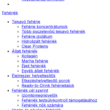
Fehérjék
Tejsavó fehérje
Fehérje koncentrátumok
Több összetevőjű tejsavó fehérjék
Fehérje izolátum
Hidrolizált fehérjék
Clear Proteins
Állati fehérjék
Kollagén
Marha fehérje
Éjjeli fehérjék
Egyéb állati fehérjék
Élelmiszer helyettesítők
Étkezéshelyettesítő porok
Ready-to-Drink fehérjeitalok
Fehérjék cél szerint
Izomtömegnövelők
Fehérjék testsúlykontroll támogatásához
Fehérjék nők számára
Vegán és növényi fehérjék