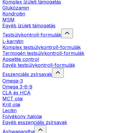
Komplex ízületi támogatás
Glükózamin
Kondroitin
MSM
Egyéb ízületi támogatás
Testsúlykontroll-formulák
L-karnitin
Komplex testsúlykontroll-formulák
Termogén testsúlykontroll-formulák
Appetite control
Egyéb testsúlykontroll-formulák
Esszenciális zsírsavak
Omega-3
Omega 3-6-9
CLA és HCA
MCT olaj
Krill olaj
Lecitin
Folyékony halolaj
Egyéb esszenciális zsírsavak
Ashwagandha