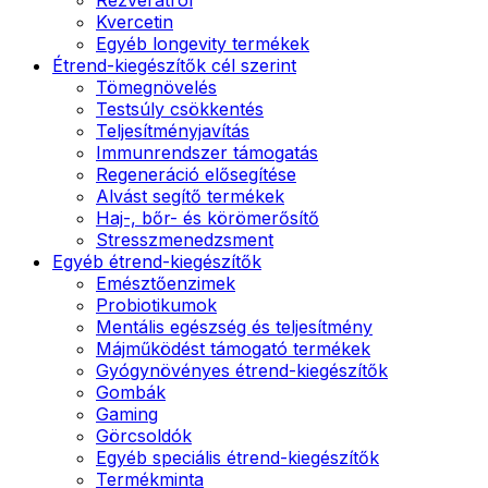
Kvercetin
Egyéb longevity termékek
Étrend-kiegészítők cél szerint
Tömegnövelés
Testsúly csökkentés
Teljesítményjavítás
Immunrendszer támogatás
Regeneráció elősegítése
Alvást segítő termékek
Haj-, bőr- és körömerősítő
Stresszmenedzsment
Egyéb étrend-kiegészítők
Emésztőenzimek
Probiotikumok
Mentális egészség és teljesítmény
Májműködést támogató termékek
Gyógynövényes étrend-kiegészítők
Gombák
Gaming
Görcsoldók
Egyéb speciális étrend-kiegészítők
Termékminta