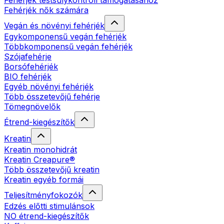
Fehérjék testsúlykontroll támogatásához
Fehérjék nők számára
Vegán és növényi fehérjék
Egykomponensű vegán fehérjék
Többkomponensű vegán fehérjék
Szójafehérje
Borsófehérjék
BIO fehérjék
Egyéb növényi fehérjék
Több összetevőjű fehérje
Tömegnövelők
Étrend-kiegészítők
Kreatin
Kreatin monohidrát
Kreatin Creapure®
Több összetevőjű kreatin
Kreatin egyéb formái
Teljesítményfokozók
Edzés előtti stimulánsok
NO étrend-kiegészítők