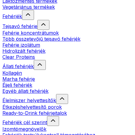
Laktózmentes termékek
Vegetáriánus termékek
Fehérjék
Tejsavó fehérje
Fehérje koncentrátumok
Több összetevőjű tejsavó fehérjék
Fehérje izolátum
Hidrolizált fehérjék
Clear Proteins
Állati fehérjék
Kollagén
Marha fehérje
Éjjeli fehérjék
Egyéb állati fehérjék
Élelmiszer helyettesítők
Étkezéshelyettesítő porok
Ready-to-Drink fehérjeitalok
Fehérjék cél szerint
Izomtömegnövelők