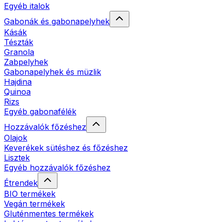
Egyéb italok
Gabonák és gabonapelyhek
Kásák
Tészták
Granola
Zabpelyhek
Gabonapelyhek és müzlik
Hajdina
Quinoa
Rizs
Egyéb gabonafélék
Hozzávalók főzéshez
Olajok
Keverékek sütéshez és főzéshez
Lisztek
Egyéb hozzávalók főzéshez
Étrendek
BIO termékek
Vegán termékek
Gluténmentes termékek