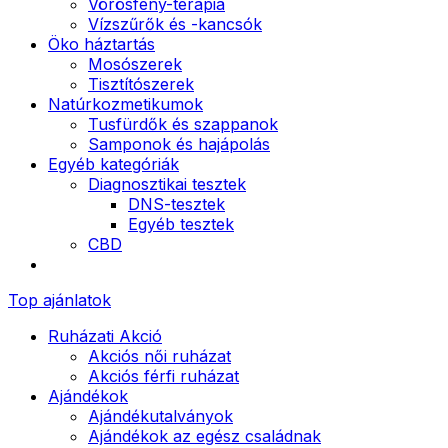
Vörösfény-terápia
Vízszűrők és -kancsók
Öko háztartás
Mosószerek
Tisztítószerek
Natúrkozmetikumok
Tusfürdők és szappanok
Samponok és hajápolás
Egyéb kategóriák
Diagnosztikai tesztek
DNS-tesztek
Egyéb tesztek
CBD
Top ajánlatok
Ruházati Akció
Akciós női ruházat
Akciós férfi ruházat
Ajándékok
Ajándékutalványok
Ajándékok az egész családnak