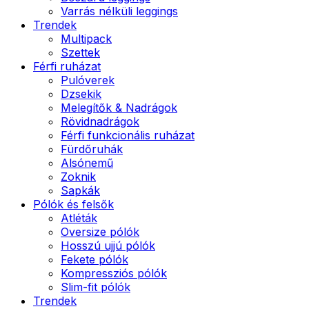
Varrás nélküli leggings
Trendek
Multipack
Szettek
Férfi ruházat
Pulóverek
Dzsekik
Melegítők & Nadrágok
Rövidnadrágok
Férfi funkcionális ruházat
Fürdőruhák
Alsónemű
Zoknik
Sapkák
Pólók és felsők
Atléták
Oversize pólók
Hosszú ujjú pólók
Fekete pólók
Kompressziós pólók
Slim-fit pólók
Trendek