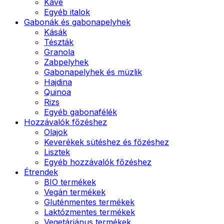
Kávé
Egyéb italok
Gabonák és gabonapelyhek
Kásák
Tészták
Granola
Zabpelyhek
Gabonapelyhek és müzlik
Hajdina
Quinoa
Rizs
Egyéb gabonafélék
Hozzávalók főzéshez
Olajok
Keverékek sütéshez és főzéshez
Lisztek
Egyéb hozzávalók főzéshez
Étrendek
BIO termékek
Vegán termékek
Gluténmentes termékek
Laktózmentes termékek
Vegetáriánus termékek