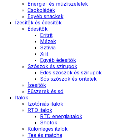
Energia- és müzliszeletek
Csokoládék
Egyéb snackek
Ízesítők és édesítők
Édesítők
Eritrit
Mézek
Sztívia
Xilit
Egyéb édesítők
Szószok és szirupok
Édes szószok és szirupok
Sós szószok és öntetek
Ízesítők
Fűszerek és só
Italok
Izotóniás italok
RTD italok
RTD energiaitalok
Shotok
Különleges italok
Tea és matcha