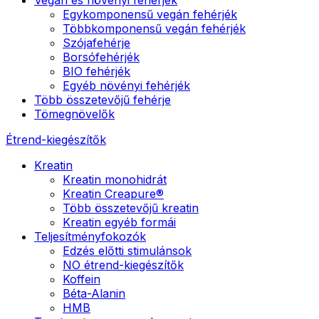
Egykomponensű vegán fehérjék
Többkomponensű vegán fehérjék
Szójafehérje
Borsófehérjék
BIO fehérjék
Egyéb növényi fehérjék
Több összetevőjű fehérje
Tömegnövelők
Étrend-kiegészítők
Kreatin
Kreatin monohidrát
Kreatin Creapure®
Több összetevőjű kreatin
Kreatin egyéb formái
Teljesítményfokozók
Edzés előtti stimulánsok
NO étrend-kiegészítők
Koffein
Béta-Alanin
HMB