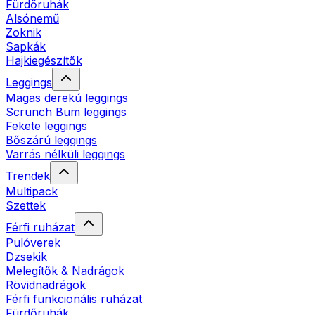
Fürdőruhák
Alsónemű
Zoknik
Sapkák
Hajkiegészítők
Leggings
Magas derekú leggings
Scrunch Bum leggings
Fekete leggings
Bőszárú leggings
Varrás nélküli leggings
Trendek
Multipack
Szettek
Férfi ruházat
Pulóverek
Dzsekik
Melegítők & Nadrágok
Rövidnadrágok
Férfi funkcionális ruházat
Fürdőruhák