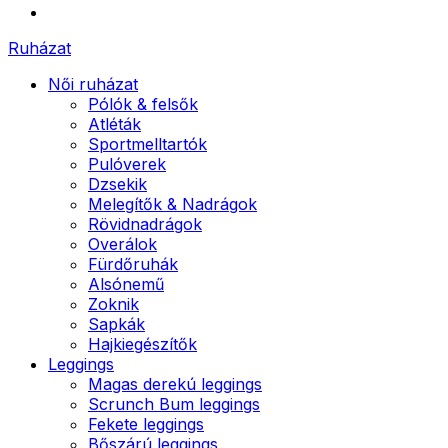
Ruházat
Női ruházat
Pólók & felsők
Atléták
Sportmelltartók
Pulóverek
Dzsekik
Melegítők & Nadrágok
Rövidnadrágok
Overálok
Fürdőruhák
Alsónemű
Zoknik
Sapkák
Hajkiegészítők
Leggings
Magas derekú leggings
Scrunch Bum leggings
Fekete leggings
Bőszárú leggings