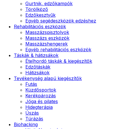
Gurtnik, edzőkampók
Törölköző
Edzőkesztyűk
Egyéb segédeszközök edzéshez
Rehabilitációs eszközök
Masszázspisztolyok
Masszázs eszközök
Masszázshengerek
Egyéb rehabilitációs eszközök
Táskák & hátizsákok
Ételhordó táskák & kiegészítők
Edzőtáskák
Hátizsákok
Tevékenység alapú kiegészítők
Futás
Küzdősportok
Kerékpározás
Jóga és pilates
Hidegterápia
Úszás
Túrázás
Biohacking