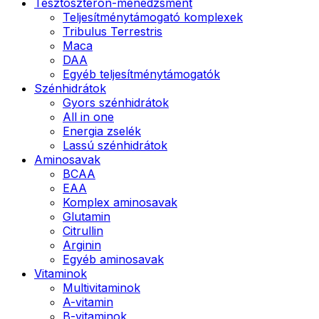
Tesztoszteron-menedzsment
Teljesítménytámogató komplexek
Tribulus Terrestris
Maca
DAA
Egyéb teljesítménytámogatók
Szénhidrátok
Gyors szénhidrátok
All in one
Energia zselék
Lassú szénhidrátok
Aminosavak
BCAA
EAA
Komplex aminosavak
Glutamin
Citrullin
Arginin
Egyéb aminosavak
Vitaminok
Multivitaminok
A-vitamin
B-vitaminok