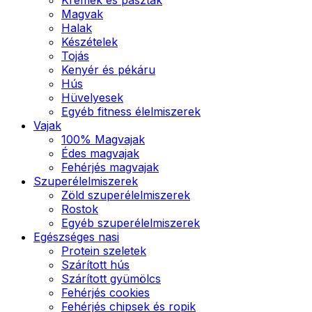
Magvak
Halak
Készételek
Tojás
Kenyér és pékáru
Hús
Hüvelyesek
Egyéb fitness élelmiszerek
Vajak
100% Magvajak
Édes magvajak
Fehérjés magvajak
Szuperélelmiszerek
Zöld szuperélelmiszerek
Rostok
Egyéb szuperélelmiszerek
Egészséges nasi
Protein szeletek
Szárított hús
Szárított gyümölcs
Fehérjés cookies
Fehérjés chipsek és ropik