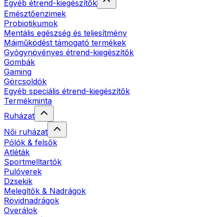
Egyéb étrend-kiegészítők
Emésztőenzimek
Probiotikumok
Mentális egészség és teljesítmény
Májműködést támogató termékek
Gyógynövényes étrend-kiegészítők
Gombák
Gaming
Görcsoldók
Egyéb speciális étrend-kiegészítők
Termékminta
Ruházat
Női ruházat
Pólók & felsők
Atléták
Sportmelltartók
Pulóverek
Dzsekik
Melegítők & Nadrágok
Rövidnadrágok
Overálok