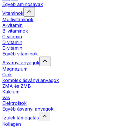
Egyéb aminosavak
Vitaminok
Multivitaminok
A-vitamin
B-vitaminok
C vitamin
D vitamin
E-vitamin
Egyéb vitaminok
Ásványi anyagok
Magnézium
Cink
Komplex ásványi anyagok
ZMA és ZMB
Kalcium
Vas
Elektrolitok
Egyéb ásványi anyagok
Ízületi támogatás
Kollagén