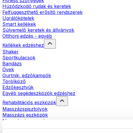
Fitness szőnyegek
Húzódzkodó rudak és keretek
Felfüggeszthető erősítő rendszerek
Ugrálókötelek
Smart kellékek
Súlyemelő keretek és állványok
Otthoni edzés - egyéb
Kellékek edzéshez
Shaker
Sportkulacsok
Bandázs
Övek
Gurtnik, edzőkampók
Törölköző
Edzőkesztyűk
Egyéb segédeszközök edzéshez
Rehabilitációs eszközök
Masszázspisztolyok
Masszázs eszközök
Masszázshengerek
Egyéb rehabilitációs eszközök