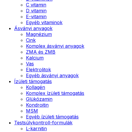
C vitamin
D vitamin
E-vitamin
Egyéb vitaminok
Ásványi anyagok
Magnézium
Cink
Komplex ásványi anyagok
ZMA és ZMB
Kalcium
Vas
Elektrolitok
Egyéb ásványi anyagok
Ízületi támogatás
Kollagén
Komplex ízületi támogatás
Glükózamin
Kondroitin
MSM
Egyéb ízületi támogatás
Testsúlykontroll-formulák
L-karnitin