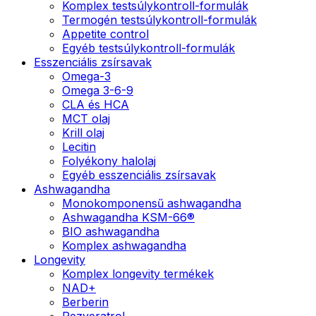
Komplex testsúlykontroll-formulák
Termogén testsúlykontroll-formulák
Appetite control
Egyéb testsúlykontroll-formulák
Esszenciális zsírsavak
Omega-3
Omega 3-6-9
CLA és HCA
MCT olaj
Krill olaj
Lecitin
Folyékony halolaj
Egyéb esszenciális zsírsavak
Ashwagandha
Monokomponensű ashwagandha
Ashwagandha KSM-66®
BIO ashwagandha
Komplex ashwagandha
Longevity
Komplex longevity termékek
NAD+
Berberin
Rezveratrol