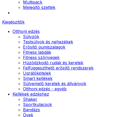
Multipack
Melegítő szettek
Kiegészítők
Otthoni edzés
Súlyzók
Testsúlyok és nehezékek
Erősítő gumiszalagok
Fitness labdák
Fitness szőnyegek
Húzódzkodó rudak és keretek
Felfüggeszthető erősítő rendszerek
Ugrálókötelek
Smart kellékek
Súlyemelő keretek és állványok
Otthoni edzés - egyéb
Kellékek edzéshez
Shaker
Sportkulacsok
Bandázs
Övek