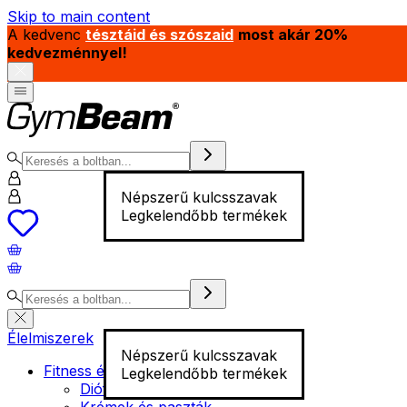
Skip to main content
A kedvenc
tésztáid és szószaid
most akár 20%
kedvezménnyel!
Népszerű kulcsszavak
Legkelendőbb termékek
Élelmiszerek
Népszerű kulcsszavak
Fitness élelmiszer
Legkelendőbb termékek
Diófélék
Krémek és paszták