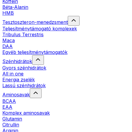
Koffein
Béta-Alanin
HMB
Tesztoszteron-menedzsment
Teljesítménytámogató komplexek
Tribulus Terrestris
Maca
DAA
Egyéb teljesítménytámogatók
Szénhidrátok
Gyors szénhidrátok
All in one
Energia zselék
Lassú szénhidrátok
Aminosavak
BCAA
EAA
Komplex aminosavak
Glutamin
Citrullin
Arginin