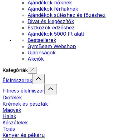
Ajándékok nőknek
Ajándékok férfiaknak
Ajándékok sütéshez és főzéshez
Divat és kiegészítők
Eszközök edzéshez
Ajándékok 5000 Ft alatt
Bestsellerek
GymBeam Webshop
Újdonságok
Akciók
Kategóriák
Élelmiszerek
Fitness élelmiszer
Diófélék
Krémek és paszták
Magvak
Halak
Készételek
Tojás
Kenyér és pékáru