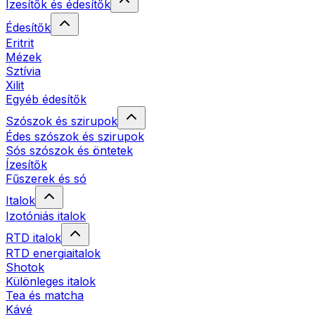
Ízesítők és édesítők
Édesítők
Eritrit
Mézek
Sztívia
Xilit
Egyéb édesítők
Szószok és szirupok
Édes szószok és szirupok
Sós szószok és öntetek
Ízesítők
Fűszerek és só
Italok
Izotóniás italok
RTD italok
RTD energiaitalok
Shotok
Különleges italok
Tea és matcha
Kávé