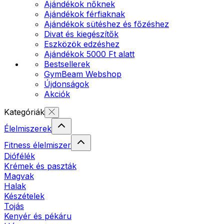
Ajándékok nőknek
Ajándékok férfiaknak
Ajándékok sütéshez és főzéshez
Divat és kiegészítők
Eszközök edzéshez
Ajándékok 5000 Ft alatt
Bestsellerek
GymBeam Webshop
Újdonságok
Akciók
Kategóriák
Élelmiszerek
Fitness élelmiszer
Diófélék
Krémek és paszták
Magvak
Halak
Készételek
Tojás
Kenyér és pékáru