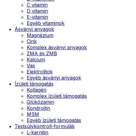
C vitamin
D vitamin
E-vitamin
Egyéb vitaminok
Ásványi anyagok
Magnézium
Cink
Komplex ásványi anyagok
ZMA és ZMB
Kalcium
Vas
Elektrolitok
Egyéb ásványi anyagok
Ízületi támogatás
Kollagén
Komplex ízületi támogatás
Glükózamin
Kondroitin
MSM
Egyéb ízületi támogatás
Testsúlykontroll-formulák
L-karnitin