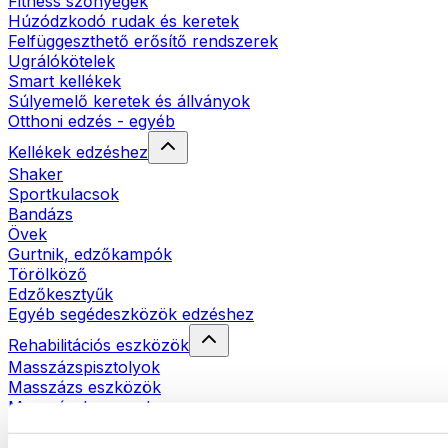
Fitness szőnyegek
Húzódzkodó rudak és keretek
Felfüggeszthető erősítő rendszerek
Ugrálókötelek
Smart kellékek
Súlyemelő keretek és állványok
Otthoni edzés - egyéb
Kellékek edzéshez
Shaker
Sportkulacsok
Bandázs
Övek
Gurtnik, edzőkampók
Törölköző
Edzőkesztyűk
Egyéb segédeszközök edzéshez
Rehabilitációs eszközök
Masszázspisztolyok
Masszázs eszközök
Masszázshengerek
Egyéb rehabilitációs eszközök