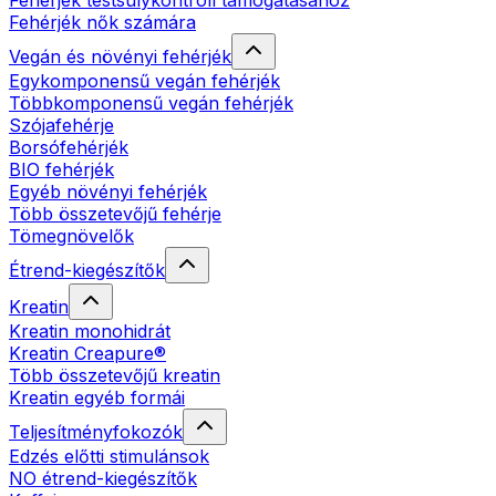
Fehérjék testsúlykontroll támogatásához
Fehérjék nők számára
Vegán és növényi fehérjék
Egykomponensű vegán fehérjék
Többkomponensű vegán fehérjék
Szójafehérje
Borsófehérjék
BIO fehérjék
Egyéb növényi fehérjék
Több összetevőjű fehérje
Tömegnövelők
Étrend-kiegészítők
Kreatin
Kreatin monohidrát
Kreatin Creapure®
Több összetevőjű kreatin
Kreatin egyéb formái
Teljesítményfokozók
Edzés előtti stimulánsok
NO étrend-kiegészítők