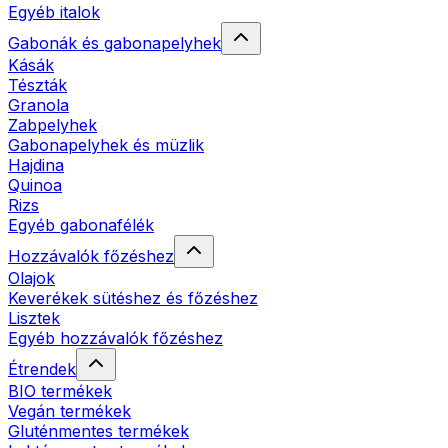
Egyéb italok
Gabonák és gabonapelyhek
Kásák
Tészták
Granola
Zabpelyhek
Gabonapelyhek és müzlik
Hajdina
Quinoa
Rizs
Egyéb gabonafélék
Hozzávalók főzéshez
Olajok
Keverékek sütéshez és főzéshez
Lisztek
Egyéb hozzávalók főzéshez
Étrendek
BIO termékek
Vegán termékek
Gluténmentes termékek