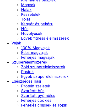
Magvak
Halak
Készételek
Tojás
Kenyér és pékáru
Hús
Hüvelyesek
Egyéb fitness élelmiszerek
Vajak
100% Magvajak
Édes magvajak
Fehérjés magvajak
Szuperélelmiszerek
Zöld szuperélelmiszerek
Rostok
Egyéb szuperélelmiszerek
Egészséges nasi
Protein szeletek
Szárított hús
Szárított gyümölcs
Fehérjés cookies
Fehérjés chipsek és ropik