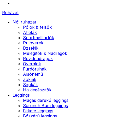
Ruházat
Női ruházat
Pólók & felsők
Atléták
Sportmelltartók
Pulóverek
Dzsekik
Melegítők & Nadrágok
Rövidnadrágok
Overálok
Fürdőruhák
Alsónemű
Zoknik
Sapkák
Hajkiegészítők
Leggings
Magas derekú leggings
Scrunch Bum leggings
Fekete leggings
Bőszárú leggings