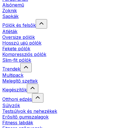
Alsónemű
Zoknik
Sapkák
Pólók és felsők
Atléták
Oversize pólók
Hosszú ujjú pólók
Fekete pólók
Kompressziós pólók
Slim-fit pólók
Trendek
Multipack
Melegítő szettek
Kiegészítők
Otthoni edzés
Súlyzók
Testsúlyok és nehezékek
Erősítő gumiszalagok
Fitness labdák