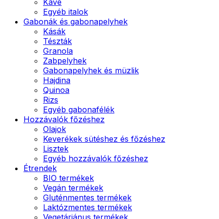
Kávé
Egyéb italok
Gabonák és gabonapelyhek
Kásák
Tészták
Granola
Zabpelyhek
Gabonapelyhek és müzlik
Hajdina
Quinoa
Rizs
Egyéb gabonafélék
Hozzávalók főzéshez
Olajok
Keverékek sütéshez és főzéshez
Lisztek
Egyéb hozzávalók főzéshez
Étrendek
BIO termékek
Vegán termékek
Gluténmentes termékek
Laktózmentes termékek
Vegetáriánus termékek