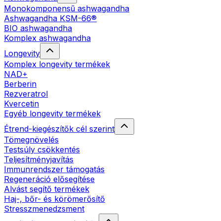
Monokomponensű ashwagandha
Ashwagandha KSM-66®
BIO ashwagandha
Komplex ashwagandha
Longevity
Komplex longevity termékek
NAD+
Berberin
Rezveratrol
Kvercetin
Egyéb longevity termékek
Étrend-kiegészítők cél szerint
Tömegnövelés
Testsúly csökkentés
Teljesítményjavítás
Immunrendszer támogatás
Regeneráció elősegítése
Alvást segítő termékek
Haj-, bőr- és körömerősítő
Stresszmenedzsment