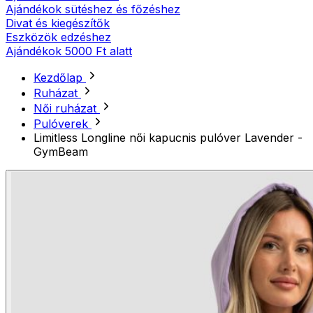
Ajándékok sütéshez és főzéshez
Divat és kiegészítők
Eszközök edzéshez
Ajándékok 5000 Ft alatt
Kezdőlap
Ruházat
Női ruházat
Pulóverek
Limitless Longline női kapucnis pulóver Lavender -
GymBeam