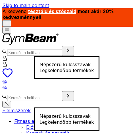
Skip to main content
A kedvenc
tésztáid és szószaid
most akár 20%
kedvezménnyel!
Népszerű kulcsszavak
Legkelendőbb termékek
Élelmiszerek
Népszerű kulcsszavak
Fitness élelmiszer
Legkelendőbb termékek
Diófélék
Krémek és paszták