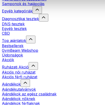
Samponok és hajápolás
Egyéb kategóriák
Diagnosztikai tesztek
DNS-tesztek
Egyéb tesztek
CBD
Top ajánlatok
Bestsellerek
GymBeam Webshop
Újdonságok
Akciók
Ruházati Akció
Akciós női ruházat
Akciós férfi ruházat
Ajándékok
Ajándékutalványok
Ajándékok az egész családnak
Ajándékok nőknek
Ajándékok férfiaknak