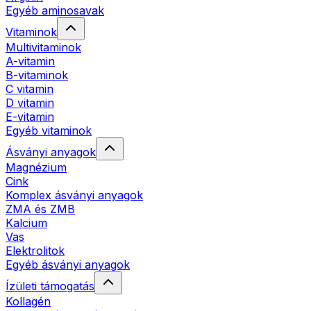
Egyéb aminosavak
Vitaminok
Multivitaminok
A-vitamin
B-vitaminok
C vitamin
D vitamin
E-vitamin
Egyéb vitaminok
Ásványi anyagok
Magnézium
Cink
Komplex ásványi anyagok
ZMA és ZMB
Kalcium
Vas
Elektrolitok
Egyéb ásványi anyagok
Ízületi támogatás
Kollagén