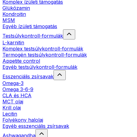
Komplex ízületi támogatás
Glükózamin
Kondroitin
MSM
Egyéb ízületi támogatás
Testsúlykontroll-formulák
L-karnitin
Komplex testsúlykontroll-formulák
Termogén testsúlykontroll-formulák
Appetite control
Egyéb testsúlykontroll-formulák
Esszenciális zsírsavak
Omega-3
Omega 3-6-9
CLA és HCA
MCT olaj
Krill olaj
Lecitin
Folyékony halolaj
Egyéb esszenciális zsírsavak
Ashwagandha