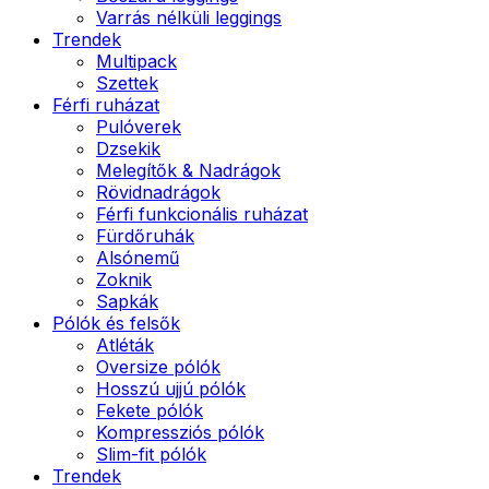
Varrás nélküli leggings
Trendek
Multipack
Szettek
Férfi ruházat
Pulóverek
Dzsekik
Melegítők & Nadrágok
Rövidnadrágok
Férfi funkcionális ruházat
Fürdőruhák
Alsónemű
Zoknik
Sapkák
Pólók és felsők
Atléták
Oversize pólók
Hosszú ujjú pólók
Fekete pólók
Kompressziós pólók
Slim-fit pólók
Trendek