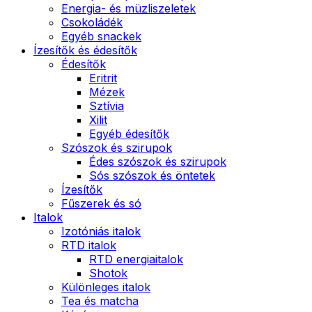
Energia- és müzliszeletek
Csokoládék
Egyéb snackek
Ízesítők és édesítők
Édesítők
Eritrit
Mézek
Sztívia
Xilit
Egyéb édesítők
Szószok és szirupok
Édes szószok és szirupok
Sós szószok és öntetek
Ízesítők
Fűszerek és só
Italok
Izotóniás italok
RTD italok
RTD energiaitalok
Shotok
Különleges italok
Tea és matcha