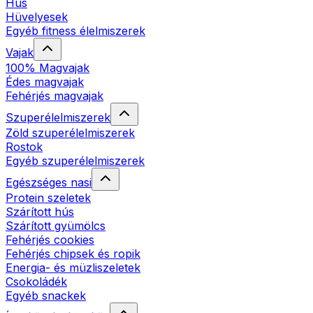
Hús
Hüvelyesek
Egyéb fitness élelmiszerek
Vajak
100% Magvajak
Édes magvajak
Fehérjés magvajak
Szuperélelmiszerek
Zöld szuperélelmiszerek
Rostok
Egyéb szuperélelmiszerek
Egészséges nasi
Protein szeletek
Szárított hús
Szárított gyümölcs
Fehérjés cookies
Fehérjés chipsek és ropik
Energia- és müzliszeletek
Csokoládék
Egyéb snackek