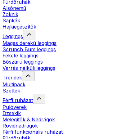
Fürdőruhák
Alsónemű
Zoknik
Sapkák
Hajkiegészítők
Leggings
Magas derekú leggings
Scrunch Bum leggings
Fekete leggings
Bőszárú leggings
Varrás nélküli leggings
Trendek
Multipack
Szettek
Férfi ruházat
Pulóverek
Dzsekik
Melegítők & Nadrágok
Rövidnadrágok
Férfi funkcionális ruházat
Fürdőruhák