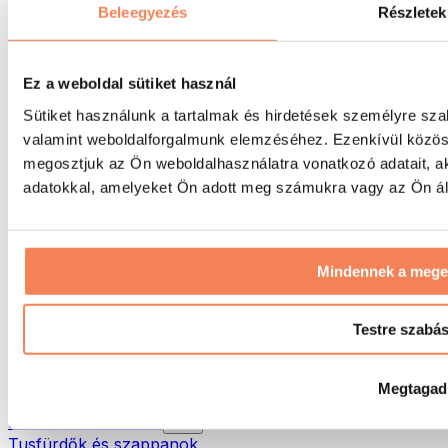
Táskák & hátizsákok
Beleegyezés
Részletek
Ételhordó táskák & kiegészítők
Edzőtáskák
Hátizsákok
Ez a weboldal sütiket használ
Tevékenység alapú kiegészítők
Sütiket használunk a tartalmak és hirdetések személyre sza
Futás
valamint weboldalforgalmunk elemzéséhez. Ezenkívül közöss
Küzdősportok
megosztjuk az Ön weboldalhasználatra vonatkozó adatait, a
Kerékpározás
Jóga és pilates
adatokkal, amelyeket Ön adott meg számukra vagy az Ön álta
Hidegterápia
Úszás
Túrázás
Mindennek a meg
Biohacking
Vörösfény-terápia
Vízszűrők és -kancsók
Testre szabá
Öko háztartás
Mosószerek
Megtagad
Tisztítószerek
Natúrkozmetikumok
Tusfürdők és szappanok