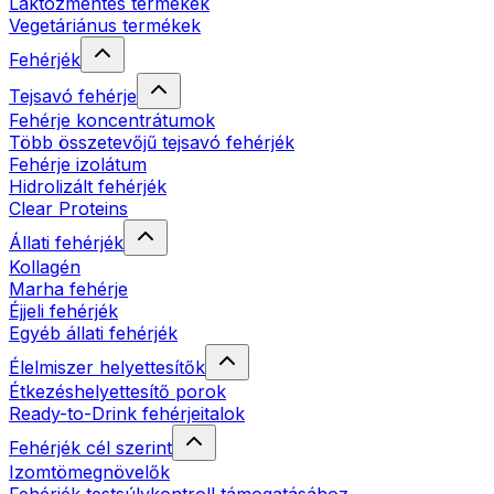
Laktózmentes termékek
Vegetáriánus termékek
Fehérjék
Tejsavó fehérje
Fehérje koncentrátumok
Több összetevőjű tejsavó fehérjék
Fehérje izolátum
Hidrolizált fehérjék
Clear Proteins
Állati fehérjék
Kollagén
Marha fehérje
Éjjeli fehérjék
Egyéb állati fehérjék
Élelmiszer helyettesítők
Étkezéshelyettesítő porok
Ready-to-Drink fehérjeitalok
Fehérjék cél szerint
Izomtömegnövelők