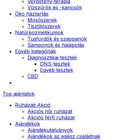
Vörösfény-terápia
Vízszűrők és -kancsók
Öko háztartás
Mosószerek
Tisztítószerek
Natúrkozmetikumok
Tusfürdők és szappanok
Samponok és hajápolás
Egyéb kategóriák
Diagnosztikai tesztek
DNS-tesztek
Egyéb tesztek
CBD
Top ajánlatok
Ruházati Akció
Akciós női ruházat
Akciós férfi ruházat
Ajándékok
Ajándékutalványok
Ajándékok az egész családnak