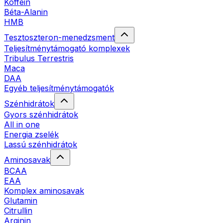
Koffein
Béta-Alanin
HMB
Tesztoszteron-menedzsment
Teljesítménytámogató komplexek
Tribulus Terrestris
Maca
DAA
Egyéb teljesítménytámogatók
Szénhidrátok
Gyors szénhidrátok
All in one
Energia zselék
Lassú szénhidrátok
Aminosavak
BCAA
EAA
Komplex aminosavak
Glutamin
Citrullin
Arginin