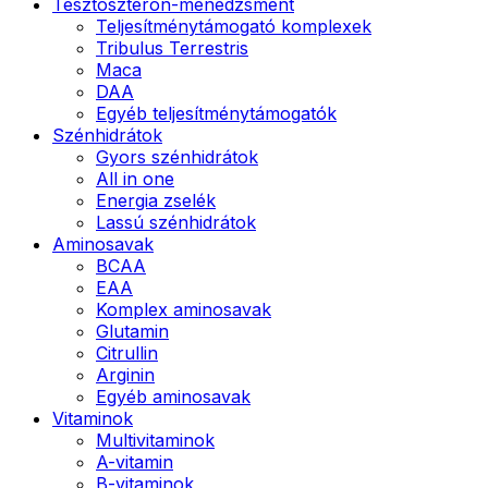
Tesztoszteron-menedzsment
Teljesítménytámogató komplexek
Tribulus Terrestris
Maca
DAA
Egyéb teljesítménytámogatók
Szénhidrátok
Gyors szénhidrátok
All in one
Energia zselék
Lassú szénhidrátok
Aminosavak
BCAA
EAA
Komplex aminosavak
Glutamin
Citrullin
Arginin
Egyéb aminosavak
Vitaminok
Multivitaminok
A-vitamin
B-vitaminok