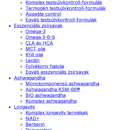
Komplex testsúlykontroll-formulák
Termogén testsúlykontroll-formulák
Appetite control
Egyéb testsúlykontroll-formulák
Esszenciális zsírsavak
Omega-3
Omega 3-6-9
CLA és HCA
MCT olaj
Krill olaj
Lecitin
Folyékony halolaj
Egyéb esszenciális zsírsavak
Ashwagandha
Monokomponensű ashwagandha
Ashwagandha KSM-66®
BIO ashwagandha
Komplex ashwagandha
Longevity
Komplex longevity termékek
NAD+
Berberin
Rezveratrol