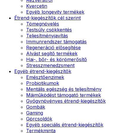
Kvercetin
Egyéb longevity termékek
Étrend-kiegészítők cél szerint
Tömegnövelés
Testsúly csökkentés
Teljesítményjavítás
Immunrendszer támogatás
Regeneráció elősegítése
Alvást segítő termékek
Haj-, bőr- és körömerősítő
Stresszmenedzsment
Egyéb étrend-kiegészítők
Emésztőenzimek
Probiotikumok
Mentális egészség és teljesítmény
Májműködést támogató termékek
Gyógynövényes étrend-kiegészítők
Gombák
Gaming
Görcsoldók
Egyéb speciális étrend-kiegészítők
Termékminta