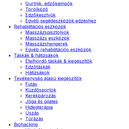
Gurtnik, edzőkampók
Törölköző
Edzőkesztyűk
Egyéb segédeszközök edzéshez
Rehabilitációs eszközök
Masszázspisztolyok
Masszázs eszközök
Masszázshengerek
Egyéb rehabilitációs eszközök
Táskák & hátizsákok
Ételhordó táskák & kiegészítők
Edzőtáskák
Hátizsákok
Tevékenység alapú kiegészítők
Futás
Küzdősportok
Kerékpározás
Jóga és pilates
Hidegterápia
Úszás
Túrázás
Biohacking