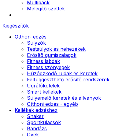
Multipack
Melegítő szettek
Kiegészítők
Otthoni edzés
Súlyzók
Testsúlyok és nehezékek
Erősítő gumiszalagok
Fitness labdák
Fitness szőnyegek
Húzódzkodó rudak és keretek
Felfüggeszthető erősítő rendszerek
Ugrálókötelek
Smart kellékek
Súlyemelő keretek és állványok
Otthoni edzés - egyéb
Kellékek edzéshez
Shaker
Sportkulacsok
Bandázs
Övek