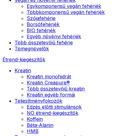
Egykomponensű vegán fehérjék
Többkomponensű vegán fehérjék
Szójafehérje
Borsófehérjék
BIO fehérjék
Egyéb növényi fehérjék
Több összetevőjű fehérje
Tömegnövelők
Étrend-kiegészítők
Kreatin
Kreatin monohidrát
Kreatin Creapure®
Több összetevőjű kreatin
Kreatin egyéb formái
Teljesítményfokozók
Edzés előtti stimulánsok
NO étrend-kiegészítők
Koffein
Béta-Alanin
HMB