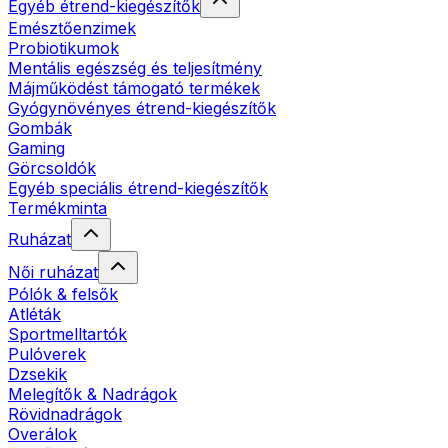
Egyéb étrend-kiegészítők
Emésztőenzimek
Probiotikumok
Mentális egészség és teljesítmény
Májműködést támogató termékek
Gyógynövényes étrend-kiegészítők
Gombák
Gaming
Görcsoldók
Egyéb speciális étrend-kiegészítők
Termékminta
Ruházat
Női ruházat
Pólók & felsők
Atléták
Sportmelltartók
Pulóverek
Dzsekik
Melegítők & Nadrágok
Rövidnadrágok
Overálok