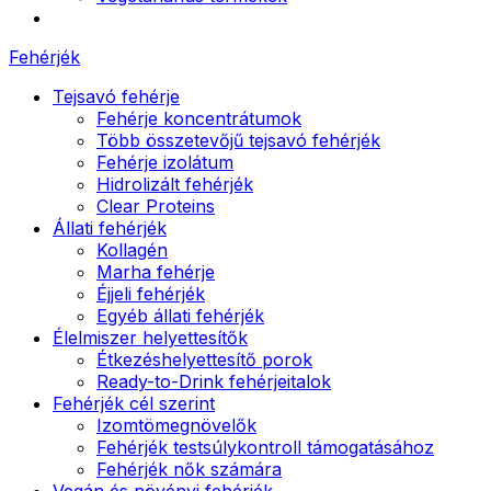
Fehérjék
Tejsavó fehérje
Fehérje koncentrátumok
Több összetevőjű tejsavó fehérjék
Fehérje izolátum
Hidrolizált fehérjék
Clear Proteins
Állati fehérjék
Kollagén
Marha fehérje
Éjjeli fehérjék
Egyéb állati fehérjék
Élelmiszer helyettesítők
Étkezéshelyettesítő porok
Ready-to-Drink fehérjeitalok
Fehérjék cél szerint
Izomtömegnövelők
Fehérjék testsúlykontroll támogatásához
Fehérjék nők számára
Vegán és növényi fehérjék