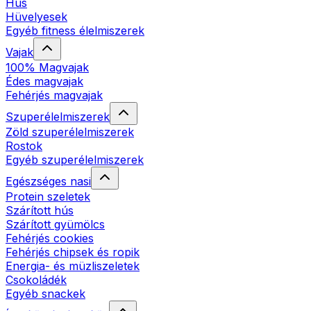
Hús
Hüvelyesek
Egyéb fitness élelmiszerek
Vajak
100% Magvajak
Édes magvajak
Fehérjés magvajak
Szuperélelmiszerek
Zöld szuperélelmiszerek
Rostok
Egyéb szuperélelmiszerek
Egészséges nasi
Protein szeletek
Szárított hús
Szárított gyümölcs
Fehérjés cookies
Fehérjés chipsek és ropik
Energia- és müzliszeletek
Csokoládék
Egyéb snackek