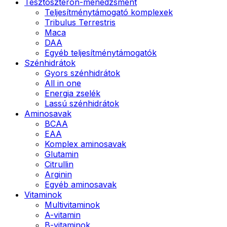
Tesztoszteron-menedzsment
Teljesítménytámogató komplexek
Tribulus Terrestris
Maca
DAA
Egyéb teljesítménytámogatók
Szénhidrátok
Gyors szénhidrátok
All in one
Energia zselék
Lassú szénhidrátok
Aminosavak
BCAA
EAA
Komplex aminosavak
Glutamin
Citrullin
Arginin
Egyéb aminosavak
Vitaminok
Multivitaminok
A-vitamin
B-vitaminok