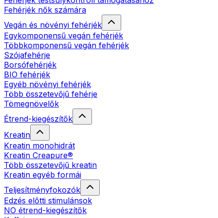
Fehérjék testsúlykontroll támogatásához
Fehérjék nők számára
Vegán és növényi fehérjék
Egykomponensű vegán fehérjék
Többkomponensű vegán fehérjék
Szójafehérje
Borsófehérjék
BIO fehérjék
Egyéb növényi fehérjék
Több összetevőjű fehérje
Tömegnövelők
Étrend-kiegészítők
Kreatin
Kreatin monohidrát
Kreatin Creapure®
Több összetevőjű kreatin
Kreatin egyéb formái
Teljesítményfokozók
Edzés előtti stimulánsok
NO étrend-kiegészítők