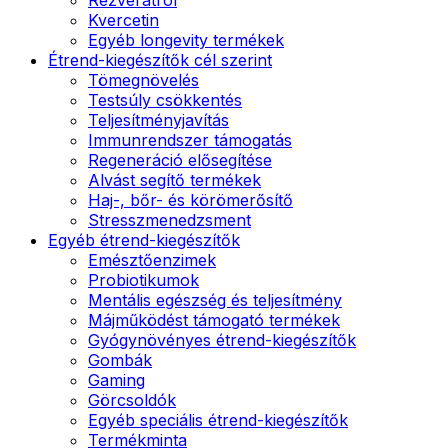
Kvercetin
Egyéb longevity termékek
Étrend-kiegészítők cél szerint
Tömegnövelés
Testsúly csökkentés
Teljesítményjavítás
Immunrendszer támogatás
Regeneráció elősegítése
Alvást segítő termékek
Haj-, bőr- és körömerősítő
Stresszmenedzsment
Egyéb étrend-kiegészítők
Emésztőenzimek
Probiotikumok
Mentális egészség és teljesítmény
Májműködést támogató termékek
Gyógynövényes étrend-kiegészítők
Gombák
Gaming
Görcsoldók
Egyéb speciális étrend-kiegészítők
Termékminta