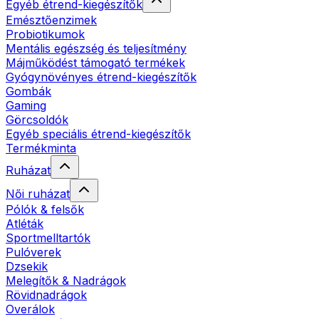
Egyéb étrend-kiegészítők
Emésztőenzimek
Probiotikumok
Mentális egészség és teljesítmény
Májműködést támogató termékek
Gyógynövényes étrend-kiegészítők
Gombák
Gaming
Görcsoldók
Egyéb speciális étrend-kiegészítők
Termékminta
Ruházat
Női ruházat
Pólók & felsők
Atléták
Sportmelltartók
Pulóverek
Dzsekik
Melegítők & Nadrágok
Rövidnadrágok
Overálok