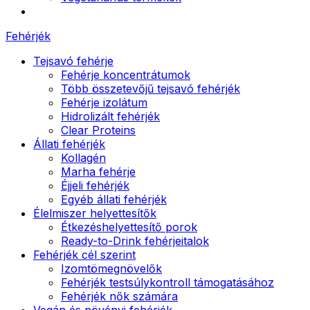
Fehérjék
Tejsavó fehérje
Fehérje koncentrátumok
Több összetevőjű tejsavó fehérjék
Fehérje izolátum
Hidrolizált fehérjék
Clear Proteins
Állati fehérjék
Kollagén
Marha fehérje
Éjjeli fehérjék
Egyéb állati fehérjék
Élelmiszer helyettesítők
Étkezéshelyettesítő porok
Ready-to-Drink fehérjeitalok
Fehérjék cél szerint
Izomtömegnövelők
Fehérjék testsúlykontroll támogatásához
Fehérjék nők számára
Vegán és növényi fehérjék