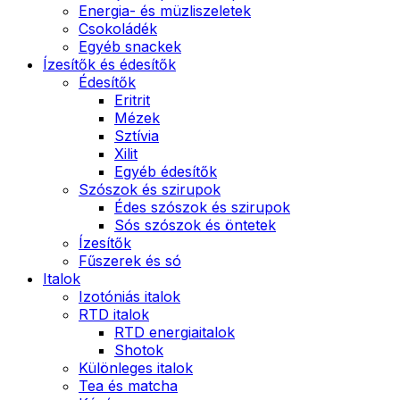
Energia- és müzliszeletek
Csokoládék
Egyéb snackek
Ízesítők és édesítők
Édesítők
Eritrit
Mézek
Sztívia
Xilit
Egyéb édesítők
Szószok és szirupok
Édes szószok és szirupok
Sós szószok és öntetek
Ízesítők
Fűszerek és só
Italok
Izotóniás italok
RTD italok
RTD energiaitalok
Shotok
Különleges italok
Tea és matcha