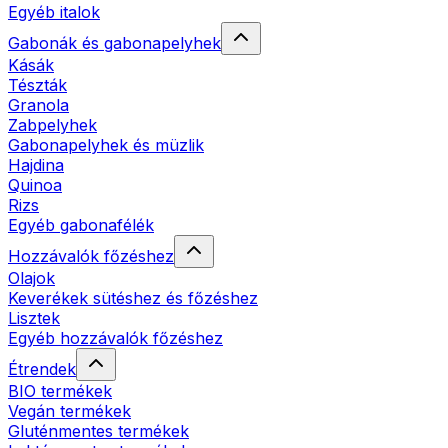
Egyéb italok
Gabonák és gabonapelyhek
Kásák
Tészták
Granola
Zabpelyhek
Gabonapelyhek és müzlik
Hajdina
Quinoa
Rizs
Egyéb gabonafélék
Hozzávalók főzéshez
Olajok
Keverékek sütéshez és főzéshez
Lisztek
Egyéb hozzávalók főzéshez
Étrendek
BIO termékek
Vegán termékek
Gluténmentes termékek