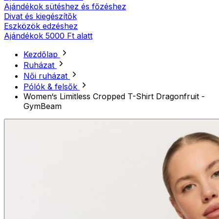
Ajándékok sütéshez és főzéshez
Divat és kiegészítők
Eszközök edzéshez
Ajándékok 5000 Ft alatt
Kezdőlap
Ruházat
Női ruházat
Pólók & felsők
Women‘s Limitless Cropped T-Shirt Dragonfruit -
GymBeam