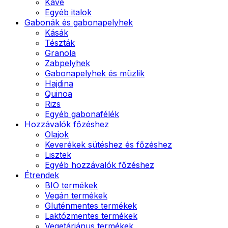
Kávé
Egyéb italok
Gabonák és gabonapelyhek
Kásák
Tészták
Granola
Zabpelyhek
Gabonapelyhek és müzlik
Hajdina
Quinoa
Rizs
Egyéb gabonafélék
Hozzávalók főzéshez
Olajok
Keverékek sütéshez és főzéshez
Lisztek
Egyéb hozzávalók főzéshez
Étrendek
BIO termékek
Vegán termékek
Gluténmentes termékek
Laktózmentes termékek
Vegetáriánus termékek