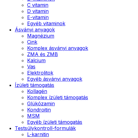
C vitamin
D vitamin
E-vitamin
Egyéb vitaminok
Ásványi anyagok
Magnézium
Cink
Komplex ásványi anyagok
ZMA és ZMB
Kalcium
Vas
Elektrolitok
Egyéb ásványi anyagok
Ízületi támogatás
Kollagén
Komplex ízületi támogatás
Glükózamin
Kondroitin
MSM
Egyéb ízületi támogatás
Testsúlykontroll-formulák
L-karnitin