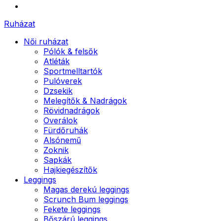
Ruházat
Női ruházat
Pólók & felsők
Atléták
Sportmelltartók
Pulóverek
Dzsekik
Melegítők & Nadrágok
Rövidnadrágok
Overálok
Fürdőruhák
Alsónemű
Zoknik
Sapkák
Hajkiegészítők
Leggings
Magas derekú leggings
Scrunch Bum leggings
Fekete leggings
Bőszárú leggings