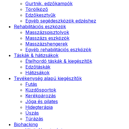
Gurtnik, edzőkampók
Törölköző
Edzőkesztyűk
Egyéb segédeszközök edzéshez
Rehabilitációs eszközök
Masszázspisztolyok
Masszázs eszközök
Masszázshengerek
Egyéb rehabilitációs eszközök
Táskák & hátizsákok
Ételhordó táskák & kiegészítők
Edzőtáskák
Hátizsákok
Tevékenység alapú kiegészítők
Futás
Küzdősportok
Kerékpározás
Jóga és pilates
Hidegterápia
Úszás
Túrázás
Biohacking