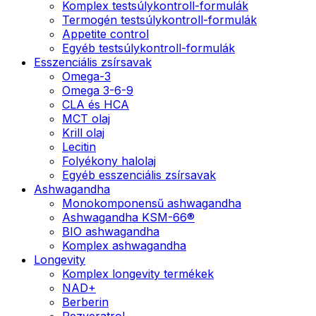
Komplex testsúlykontroll-formulák
Termogén testsúlykontroll-formulák
Appetite control
Egyéb testsúlykontroll-formulák
Esszenciális zsírsavak
Omega-3
Omega 3-6-9
CLA és HCA
MCT olaj
Krill olaj
Lecitin
Folyékony halolaj
Egyéb esszenciális zsírsavak
Ashwagandha
Monokomponensű ashwagandha
Ashwagandha KSM-66®
BIO ashwagandha
Komplex ashwagandha
Longevity
Komplex longevity termékek
NAD+
Berberin
Rezveratrol