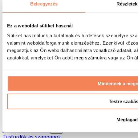
Táskák & hátizsákok
Beleegyezés
Részletek
Ételhordó táskák & kiegészítők
Edzőtáskák
Hátizsákok
Ez a weboldal sütiket használ
Tevékenység alapú kiegészítők
Sütiket használunk a tartalmak és hirdetések személyre sza
Futás
valamint weboldalforgalmunk elemzéséhez. Ezenkívül közöss
Küzdősportok
megosztjuk az Ön weboldalhasználatra vonatkozó adatait, a
Kerékpározás
Jóga és pilates
adatokkal, amelyeket Ön adott meg számukra vagy az Ön álta
Hidegterápia
Úszás
Túrázás
Mindennek a meg
Biohacking
Vörösfény-terápia
Vízszűrők és -kancsók
Testre szabá
Öko háztartás
Mosószerek
Megtagad
Tisztítószerek
Natúrkozmetikumok
Tusfürdők és szappanok