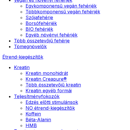
Egykomponensű vegán fehérjék
Többkomponensű vegán fehérjék
Szójafehérje
Borsófehérjék
BIO fehérjék
Egyéb növényi fehérjék
Több összetevőjű fehérje
Tömegnövelők
Étrend-kiegészítők
Kreatin
Kreatin monohidrát
Kreatin Creapure®
Több összetevőjű kreatin
Kreatin egyéb formái
Teljesítményfokozók
Edzés előtti stimulánsok
NO étrend-kiegészítők
Koffein
Béta-Alanin
HMB