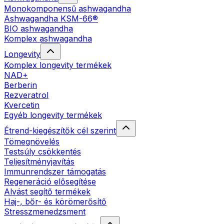
Monokomponensű ashwagandha
Ashwagandha KSM-66®
BIO ashwagandha
Komplex ashwagandha
Longevity
Komplex longevity termékek
NAD+
Berberin
Rezveratrol
Kvercetin
Egyéb longevity termékek
Étrend-kiegészítők cél szerint
Tömegnövelés
Testsúly csökkentés
Teljesítményjavítás
Immunrendszer támogatás
Regeneráció elősegítése
Alvást segítő termékek
Haj-, bőr- és körömerősítő
Stresszmenedzsment