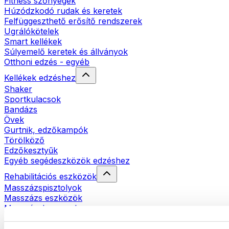
Fitness szőnyegek
Húzódzkodó rudak és keretek
Felfüggeszthető erősítő rendszerek
Ugrálókötelek
Smart kellékek
Súlyemelő keretek és állványok
Otthoni edzés - egyéb
Kellékek edzéshez
Shaker
Sportkulacsok
Bandázs
Övek
Gurtnik, edzőkampók
Törölköző
Edzőkesztyűk
Egyéb segédeszközök edzéshez
Rehabilitációs eszközök
Masszázspisztolyok
Masszázs eszközök
Masszázshengerek
Egyéb rehabilitációs eszközök