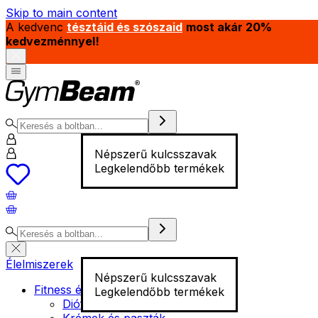
Skip to main content
A kedvenc
tésztáid és szószaid
most akár 20%
kedvezménnyel!
Népszerű kulcsszavak
Legkelendőbb termékek
Élelmiszerek
Népszerű kulcsszavak
Fitness élelmiszer
Legkelendőbb termékek
Diófélék
Krémek és paszták