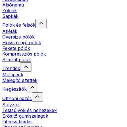
Alsónemű
Zoknik
Sapkák
Pólók és felsők
Atléták
Oversize pólók
Hosszú ujjú pólók
Fekete pólók
Kompressziós pólók
Slim-fit pólók
Trendek
Multipack
Melegítő szettek
Kiegészítők
Otthoni edzés
Súlyzók
Testsúlyok és nehezékek
Erősítő gumiszalagok
Fitness labdák