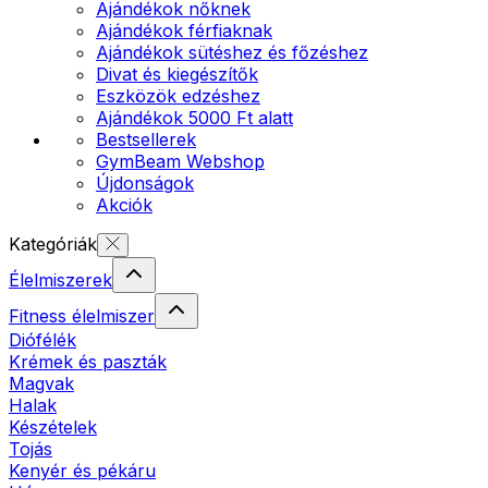
Ajándékok nőknek
Ajándékok férfiaknak
Ajándékok sütéshez és főzéshez
Divat és kiegészítők
Eszközök edzéshez
Ajándékok 5000 Ft alatt
Bestsellerek
GymBeam Webshop
Újdonságok
Akciók
Kategóriák
Élelmiszerek
Fitness élelmiszer
Diófélék
Krémek és paszták
Magvak
Halak
Készételek
Tojás
Kenyér és pékáru