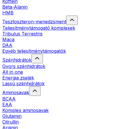
Koffein
Béta-Alanin
HMB
Tesztoszteron-menedzsment
Teljesítménytámogató komplexek
Tribulus Terrestris
Maca
DAA
Egyéb teljesítménytámogatók
Szénhidrátok
Gyors szénhidrátok
All in one
Energia zselék
Lassú szénhidrátok
Aminosavak
BCAA
EAA
Komplex aminosavak
Glutamin
Citrullin
Arginin