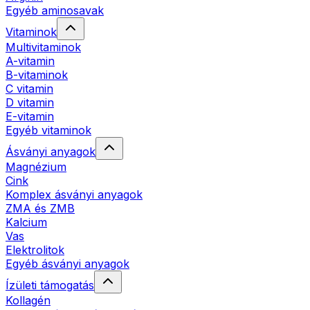
Egyéb aminosavak
Vitaminok
Multivitaminok
A-vitamin
B-vitaminok
C vitamin
D vitamin
E-vitamin
Egyéb vitaminok
Ásványi anyagok
Magnézium
Cink
Komplex ásványi anyagok
ZMA és ZMB
Kalcium
Vas
Elektrolitok
Egyéb ásványi anyagok
Ízületi támogatás
Kollagén