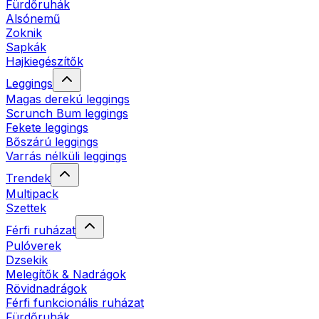
Fürdőruhák
Alsónemű
Zoknik
Sapkák
Hajkiegészítők
Leggings
Magas derekú leggings
Scrunch Bum leggings
Fekete leggings
Bőszárú leggings
Varrás nélküli leggings
Trendek
Multipack
Szettek
Férfi ruházat
Pulóverek
Dzsekik
Melegítők & Nadrágok
Rövidnadrágok
Férfi funkcionális ruházat
Fürdőruhák