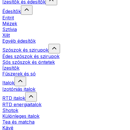
Ízesítők és édesítők
Édesítők
Eritrit
Mézek
Sztívia
Xilit
Egyéb édesítők
Szószok és szirupok
Édes szószok és szirupok
Sós szószok és öntetek
Ízesítők
Fűszerek és só
Italok
Izotóniás italok
RTD italok
RTD energiaitalok
Shotok
Különleges italok
Tea és matcha
Kávé