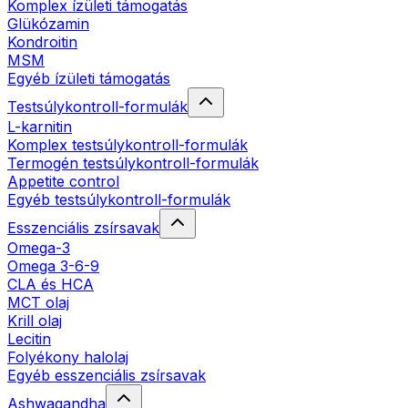
Komplex ízületi támogatás
Glükózamin
Kondroitin
MSM
Egyéb ízületi támogatás
Testsúlykontroll-formulák
L-karnitin
Komplex testsúlykontroll-formulák
Termogén testsúlykontroll-formulák
Appetite control
Egyéb testsúlykontroll-formulák
Esszenciális zsírsavak
Omega-3
Omega 3-6-9
CLA és HCA
MCT olaj
Krill olaj
Lecitin
Folyékony halolaj
Egyéb esszenciális zsírsavak
Ashwagandha