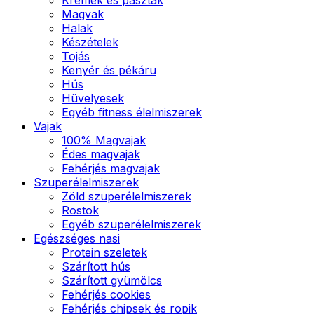
Magvak
Halak
Készételek
Tojás
Kenyér és pékáru
Hús
Hüvelyesek
Egyéb fitness élelmiszerek
Vajak
100% Magvajak
Édes magvajak
Fehérjés magvajak
Szuperélelmiszerek
Zöld szuperélelmiszerek
Rostok
Egyéb szuperélelmiszerek
Egészséges nasi
Protein szeletek
Szárított hús
Szárított gyümölcs
Fehérjés cookies
Fehérjés chipsek és ropik