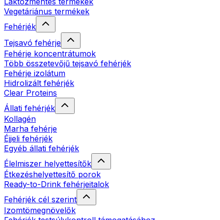
Laktózmentes termékek
Vegetáriánus termékek
Fehérjék
Tejsavó fehérje
Fehérje koncentrátumok
Több összetevőjű tejsavó fehérjék
Fehérje izolátum
Hidrolizált fehérjék
Clear Proteins
Állati fehérjék
Kollagén
Marha fehérje
Éjjeli fehérjék
Egyéb állati fehérjék
Élelmiszer helyettesítők
Étkezéshelyettesítő porok
Ready-to-Drink fehérjeitalok
Fehérjék cél szerint
Izomtömegnövelők