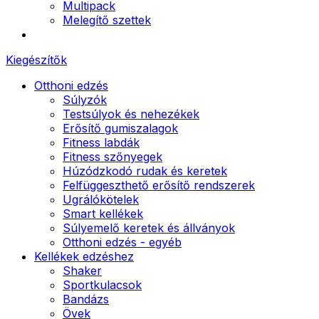
Multipack
Melegítő szettek
Kiegészítők
Otthoni edzés
Súlyzók
Testsúlyok és nehezékek
Erősítő gumiszalagok
Fitness labdák
Fitness szőnyegek
Húzódzkodó rudak és keretek
Felfüggeszthető erősítő rendszerek
Ugrálókötelek
Smart kellékek
Súlyemelő keretek és állványok
Otthoni edzés - egyéb
Kellékek edzéshez
Shaker
Sportkulacsok
Bandázs
Övek