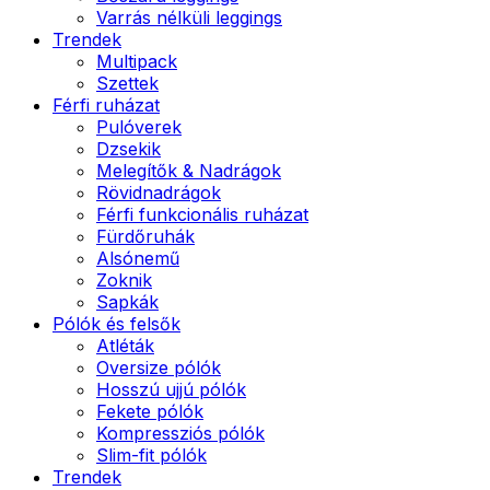
Varrás nélküli leggings
Trendek
Multipack
Szettek
Férfi ruházat
Pulóverek
Dzsekik
Melegítők & Nadrágok
Rövidnadrágok
Férfi funkcionális ruházat
Fürdőruhák
Alsónemű
Zoknik
Sapkák
Pólók és felsők
Atléták
Oversize pólók
Hosszú ujjú pólók
Fekete pólók
Kompressziós pólók
Slim-fit pólók
Trendek