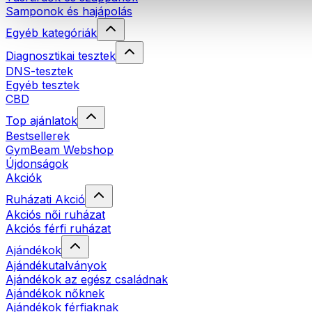
Samponok és hajápolás
Egyéb kategóriák
Diagnosztikai tesztek
DNS-tesztek
Egyéb tesztek
CBD
Top ajánlatok
Bestsellerek
GymBeam Webshop
Újdonságok
Akciók
Ruházati Akció
Akciós női ruházat
Akciós férfi ruházat
Ajándékok
Ajándékutalványok
Ajándékok az egész családnak
Ajándékok nőknek
Ajándékok férfiaknak