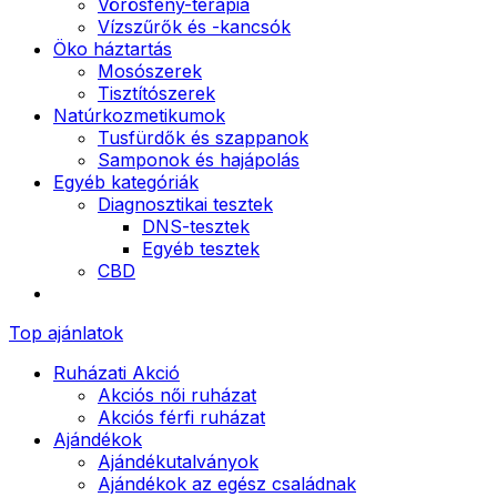
Vörösfény-terápia
Vízszűrők és -kancsók
Öko háztartás
Mosószerek
Tisztítószerek
Natúrkozmetikumok
Tusfürdők és szappanok
Samponok és hajápolás
Egyéb kategóriák
Diagnosztikai tesztek
DNS-tesztek
Egyéb tesztek
CBD
Top ajánlatok
Ruházati Akció
Akciós női ruházat
Akciós férfi ruházat
Ajándékok
Ajándékutalványok
Ajándékok az egész családnak