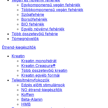
Egykomponensű vegán fehérjék
Többkomponensű vegán fehérjék
Szójafehérje
Borsófehérjék
BIO fehérjék
Egyéb növényi fehérjék
Több összetevőjű fehérje
Tömegnövelők
Étrend-kiegészítők
Kreatin
Kreatin monohidrát
Kreatin Creapure®
Több összetevőjű kreatin
Kreatin egyéb formái
Teljesítményfokozók
Edzés előtti stimulánsok
NO étrend-kiegészítők
Koffein
Béta-Alanin
HMB