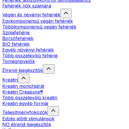
Fehérjék testsúlykontroll támogatásához
Fehérjék nők számára
Vegán és növényi fehérjék
Egykomponensű vegán fehérjék
Többkomponensű vegán fehérjék
Szójafehérje
Borsófehérjék
BIO fehérjék
Egyéb növényi fehérjék
Több összetevőjű fehérje
Tömegnövelők
Étrend-kiegészítők
Kreatin
Kreatin monohidrát
Kreatin Creapure®
Több összetevőjű kreatin
Kreatin egyéb formái
Teljesítményfokozók
Edzés előtti stimulánsok
NO étrend-kiegészítők