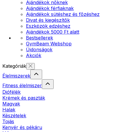
Ajándékok nőknek
Ajándékok férfiaknak
Ajándékok sütéshez és főzéshez
Divat és kiegészítők
Eszközök edzéshez
Ajándékok 5000 Ft alatt
Bestsellerek
GymBeam Webshop
Újdonságok
Akciók
Kategóriák
Élelmiszerek
Fitness élelmiszer
Diófélék
Krémek és paszták
Magvak
Halak
Készételek
Tojás
Kenyér és pékáru