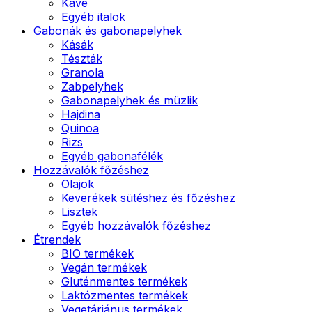
Kávé
Egyéb italok
Gabonák és gabonapelyhek
Kásák
Tészták
Granola
Zabpelyhek
Gabonapelyhek és müzlik
Hajdina
Quinoa
Rizs
Egyéb gabonafélék
Hozzávalók főzéshez
Olajok
Keverékek sütéshez és főzéshez
Lisztek
Egyéb hozzávalók főzéshez
Étrendek
BIO termékek
Vegán termékek
Gluténmentes termékek
Laktózmentes termékek
Vegetáriánus termékek