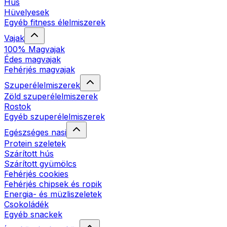
Hús
Hüvelyesek
Egyéb fitness élelmiszerek
Vajak
100% Magvajak
Édes magvajak
Fehérjés magvajak
Szuperélelmiszerek
Zöld szuperélelmiszerek
Rostok
Egyéb szuperélelmiszerek
Egészséges nasi
Protein szeletek
Szárított hús
Szárított gyümölcs
Fehérjés cookies
Fehérjés chipsek és ropik
Energia- és müzliszeletek
Csokoládék
Egyéb snackek