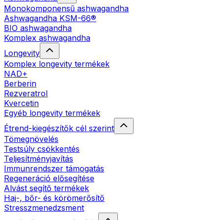
Monokomponensű ashwagandha
Ashwagandha KSM-66®
BIO ashwagandha
Komplex ashwagandha
Longevity
Komplex longevity termékek
NAD+
Berberin
Rezveratrol
Kvercetin
Egyéb longevity termékek
Étrend-kiegészítők cél szerint
Tömegnövelés
Testsúly csökkentés
Teljesítményjavítás
Immunrendszer támogatás
Regeneráció elősegítése
Alvást segítő termékek
Haj-, bőr- és körömerősítő
Stresszmenedzsment