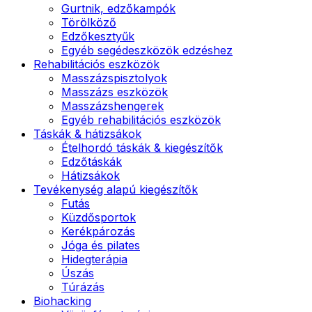
Gurtnik, edzőkampók
Törölköző
Edzőkesztyűk
Egyéb segédeszközök edzéshez
Rehabilitációs eszközök
Masszázspisztolyok
Masszázs eszközök
Masszázshengerek
Egyéb rehabilitációs eszközök
Táskák & hátizsákok
Ételhordó táskák & kiegészítők
Edzőtáskák
Hátizsákok
Tevékenység alapú kiegészítők
Futás
Küzdősportok
Kerékpározás
Jóga és pilates
Hidegterápia
Úszás
Túrázás
Biohacking