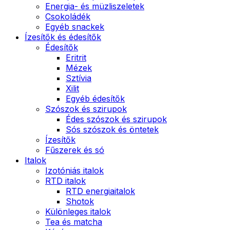
Energia- és müzliszeletek
Csokoládék
Egyéb snackek
Ízesítők és édesítők
Édesítők
Eritrit
Mézek
Sztívia
Xilit
Egyéb édesítők
Szószok és szirupok
Édes szószok és szirupok
Sós szószok és öntetek
Ízesítők
Fűszerek és só
Italok
Izotóniás italok
RTD italok
RTD energiaitalok
Shotok
Különleges italok
Tea és matcha