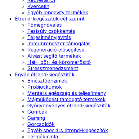
Kvercetin
Egyéb longevity termékek
Étrend-kiegészítők cél szerint
Tömegnövelés
Testsúly csökkentés
Teljesítményjavítás
Immunrendszer támogatás
Regeneráció elősegítése
Alvást segítő termékek
Haj-, bőr- és körömerősítő
Stresszmenedzsment
Egyéb étrend-kiegészítők
Emésztőenzimek
Probiotikumok
Mentális egészség és teljesítmény
Májműködést támogató termékek
Gyógynövényes étrend-kiegészítők
Gombák
Gaming
Görcsoldók
Egyéb speciális étrend-kiegészítők
Termékminta