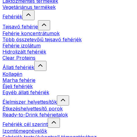
Laktózmentes termékek
Vegetáriánus termékek
Fehérjék
Tejsavó fehérje
Fehérje koncentrátumok
Több összetevőjű tejsavó fehérjék
Fehérje izolátum
Hidrolizált fehérjék
Clear Proteins
Állati fehérjék
Kollagén
Marha fehérje
Éjjeli fehérjék
Egyéb állati fehérjék
Élelmiszer helyettesítők
Étkezéshelyettesítő porok
Ready-to-Drink fehérjeitalok
Fehérjék cél szerint
Izomtömegnövelők