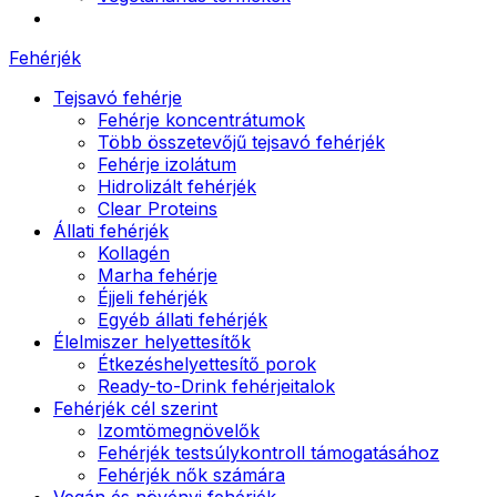
Fehérjék
Tejsavó fehérje
Fehérje koncentrátumok
Több összetevőjű tejsavó fehérjék
Fehérje izolátum
Hidrolizált fehérjék
Clear Proteins
Állati fehérjék
Kollagén
Marha fehérje
Éjjeli fehérjék
Egyéb állati fehérjék
Élelmiszer helyettesítők
Étkezéshelyettesítő porok
Ready-to-Drink fehérjeitalok
Fehérjék cél szerint
Izomtömegnövelők
Fehérjék testsúlykontroll támogatásához
Fehérjék nők számára
Vegán és növényi fehérjék