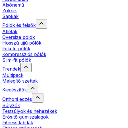
Alsónemű
Zoknik
Sapkák
Pólók és felsők
Atléták
Oversize pólók
Hosszú ujjú pólók
Fekete pólók
Kompressziós pólók
Slim-fit pólók
Trendek
Multipack
Melegítő szettek
Kiegészítők
Otthoni edzés
Súlyzók
Testsúlyok és nehezékek
Erősítő gumiszalagok
Fitness labdák