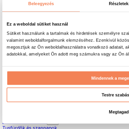
Táskák & hátizsákok
Beleegyezés
Részletek
Ételhordó táskák & kiegészítők
Edzőtáskák
Hátizsákok
Ez a weboldal sütiket használ
Tevékenység alapú kiegészítők
Sütiket használunk a tartalmak és hirdetések személyre sza
Futás
valamint weboldalforgalmunk elemzéséhez. Ezenkívül közöss
Küzdősportok
megosztjuk az Ön weboldalhasználatra vonatkozó adatait, a
Kerékpározás
Jóga és pilates
adatokkal, amelyeket Ön adott meg számukra vagy az Ön álta
Hidegterápia
Úszás
Túrázás
Mindennek a meg
Biohacking
Vörösfény-terápia
Vízszűrők és -kancsók
Testre szabá
Öko háztartás
Mosószerek
Megtagad
Tisztítószerek
Natúrkozmetikumok
Tusfürdők és szappanok