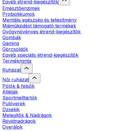
Egyéb étrend-kiegészítők
Emésztőenzimek
Probiotikumok
Mentális egészség és teljesítmény
Májműködést támogató termékek
Gyógynövényes étrend-kiegészítők
Gombák
Gaming
Görcsoldók
Egyéb speciális étrend-kiegészítők
Termékminta
Ruházat
Női ruházat
Pólók & felsők
Atléták
Sportmelltartók
Pulóverek
Dzsekik
Melegítők & Nadrágok
Rövidnadrágok
Overálok