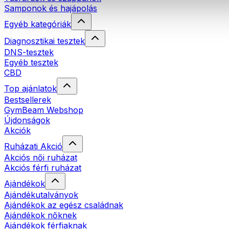
Samponok és hajápolás
Egyéb kategóriák
Diagnosztikai tesztek
DNS-tesztek
Egyéb tesztek
CBD
Top ajánlatok
Bestsellerek
GymBeam Webshop
Újdonságok
Akciók
Ruházati Akció
Akciós női ruházat
Akciós férfi ruházat
Ajándékok
Ajándékutalványok
Ajándékok az egész családnak
Ajándékok nőknek
Ajándékok férfiaknak