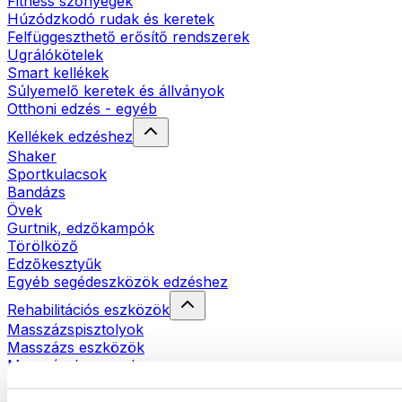
Fitness szőnyegek
Húzódzkodó rudak és keretek
Felfüggeszthető erősítő rendszerek
Ugrálókötelek
Smart kellékek
Súlyemelő keretek és állványok
Otthoni edzés - egyéb
Kellékek edzéshez
Shaker
Sportkulacsok
Bandázs
Övek
Gurtnik, edzőkampók
Törölköző
Edzőkesztyűk
Egyéb segédeszközök edzéshez
Rehabilitációs eszközök
Masszázspisztolyok
Masszázs eszközök
Masszázshengerek
Egyéb rehabilitációs eszközök