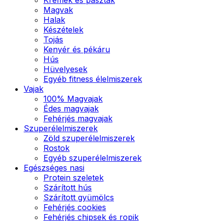
Magvak
Halak
Készételek
Tojás
Kenyér és pékáru
Hús
Hüvelyesek
Egyéb fitness élelmiszerek
Vajak
100% Magvajak
Édes magvajak
Fehérjés magvajak
Szuperélelmiszerek
Zöld szuperélelmiszerek
Rostok
Egyéb szuperélelmiszerek
Egészséges nasi
Protein szeletek
Szárított hús
Szárított gyümölcs
Fehérjés cookies
Fehérjés chipsek és ropik