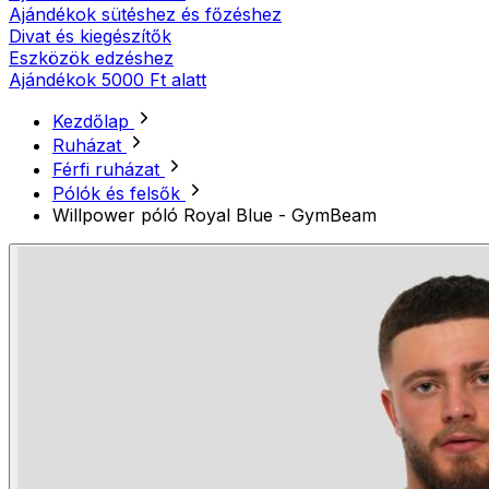
Ajándékok sütéshez és főzéshez
Divat és kiegészítők
Eszközök edzéshez
Ajándékok 5000 Ft alatt
Kezdőlap
Ruházat
Férfi ruházat
Pólók és felsők
Willpower póló Royal Blue - GymBeam