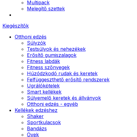
Multipack
Melegítő szettek
Kiegészítők
Otthoni edzés
Súlyzók
Testsúlyok és nehezékek
Erősítő gumiszalagok
Fitness labdák
Fitness szőnyegek
Húzódzkodó rudak és keretek
Felfüggeszthető erősítő rendszerek
Ugrálókötelek
Smart kellékek
Súlyemelő keretek és állványok
Otthoni edzés - egyéb
Kellékek edzéshez
Shaker
Sportkulacsok
Bandázs
Övek