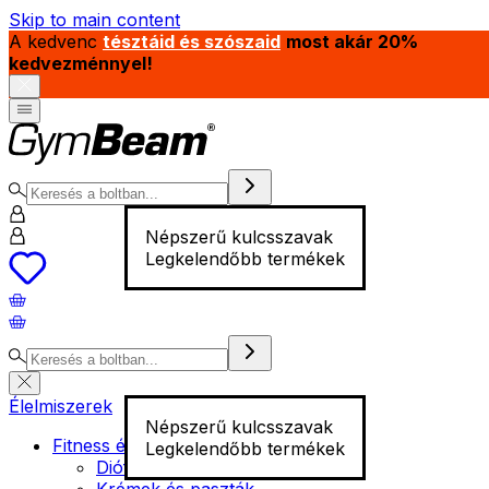
Skip to main content
A kedvenc
tésztáid és szószaid
most akár 20%
kedvezménnyel!
Népszerű kulcsszavak
Legkelendőbb termékek
Élelmiszerek
Népszerű kulcsszavak
Fitness élelmiszer
Legkelendőbb termékek
Diófélék
Krémek és paszták