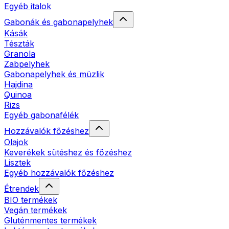
Egyéb italok
Gabonák és gabonapelyhek
Kásák
Tészták
Granola
Zabpelyhek
Gabonapelyhek és müzlik
Hajdina
Quinoa
Rizs
Egyéb gabonafélék
Hozzávalók főzéshez
Olajok
Keverékek sütéshez és főzéshez
Lisztek
Egyéb hozzávalók főzéshez
Étrendek
BIO termékek
Vegán termékek
Gluténmentes termékek