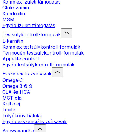
Komplex ízületi támogatás
Glükózamin
Kondroitin
MSM
Egyéb ízületi támogatás
Testsúlykontroll-formulák
L-karnitin
Komplex testsúlykontroll-formulák
Termogén testsúlykontroll-formulák
Appetite control
Egyéb testsúlykontroll-formulák
Esszenciális zsírsavak
Omega-3
Omega 3-6-9
CLA és HCA
MCT olaj
Krill olaj
Lecitin
Folyékony halolaj
Egyéb esszenciális zsírsavak
Ashwagandha