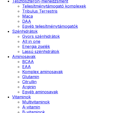
Tesztoszteron-menedzsment
Teljesítménytámogató komplexek
Tribulus Terrestris
Maca
DAA
Egyéb teljesítménytámogatók
Szénhidrátok
Gyors szénhidrátok
All in one
Energia zselék
Lassú szénhidrátok
Aminosavak
BCAA
EAA
Komplex aminosavak
Glutamin
Citrullin
Arginin
Egyéb aminosavak
Vitaminok
Multivitaminok
A-vitamin
B-vitaminok