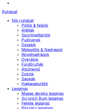
Ruházat
Női ruházat
Pólók & felsők
Atléták
Sportmelltartók
Pulóverek
Dzsekik
Melegítők & Nadrágok
Rövidnadrágok
Overálok
Fürdőruhák
Alsónemű
Zoknik
Sapkák
Hajkiegészítők
Leggings
Magas derekú leggings
Scrunch Bum leggings
Fekete leggings
Bőszárú leggings