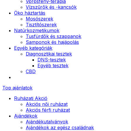
Vörösfény-terápia
Vízszűrők és -kancsók
Öko háztartás
Mosószerek
Tisztítószerek
Natúrkozmetikumok
Tusfürdők és szappanok
Samponok és hajápolás
Egyéb kategóriák
Diagnosztikai tesztek
DNS-tesztek
Egyéb tesztek
CBD
Top ajánlatok
Ruházati Akció
Akciós női ruházat
Akciós férfi ruházat
Ajándékok
Ajándékutalványok
Ajándékok az egész családnak