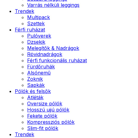
Varrás nélküli leggings
Trendek
Multipack
Szettek
Férfi ruházat
Pulóverek
Dzsekik
Melegítők & Nadrágok
Rövidnadrágok
Férfi funkcionális ruházat
Fürdőruhák
Alsónemű
Zoknik
Sapkák
Pólók és felsők
Atléták
Oversize pólók
Hosszú ujjú pólók
Fekete pólók
Kompressziós pólók
Slim-fit pólók
Trendek