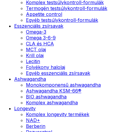
Komplex testsúlykontroll-formulák
Termogén testsúlykontroll-formulák
Appetite control
Egyéb testsúlykontroll-formulák
Esszenciális zsírsavak
Omega-3
Omega 3-6-9
CLA és HCA
MCT olaj
Krill olaj
Lecitin
Folyékony halolaj
Egyéb esszenciális zsírsavak
Ashwagandha
Monokomponensű ashwagandha
Ashwagandha KSM-66®
BIO ashwagandha
Komplex ashwagandha
Longevity
Komplex longevity termékek
NAD+
Berberin
Rezveratrol