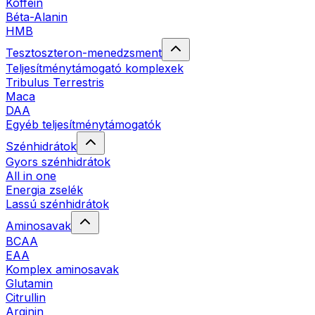
Koffein
Béta-Alanin
HMB
Tesztoszteron-menedzsment
Teljesítménytámogató komplexek
Tribulus Terrestris
Maca
DAA
Egyéb teljesítménytámogatók
Szénhidrátok
Gyors szénhidrátok
All in one
Energia zselék
Lassú szénhidrátok
Aminosavak
BCAA
EAA
Komplex aminosavak
Glutamin
Citrullin
Arginin