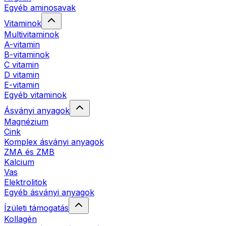
Egyéb aminosavak
Vitaminok
Multivitaminok
A-vitamin
B-vitaminok
C vitamin
D vitamin
E-vitamin
Egyéb vitaminok
Ásványi anyagok
Magnézium
Cink
Komplex ásványi anyagok
ZMA és ZMB
Kalcium
Vas
Elektrolitok
Egyéb ásványi anyagok
Ízületi támogatás
Kollagén