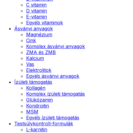
C vitamin
D vitamin
E-vitamin
Egyéb vitaminok
Ásványi anyagok
Magnézium
Cink
Komplex ásványi anyagok
ZMA és ZMB
Kalcium
Vas
Elektrolitok
Egyéb ásványi anyagok
Ízületi támogatás
Kollagén
Komplex ízületi támogatás
Glükózamin
Kondroitin
MSM
Egyéb ízületi támogatás
Testsúlykontroll-formulák
L-karnitin