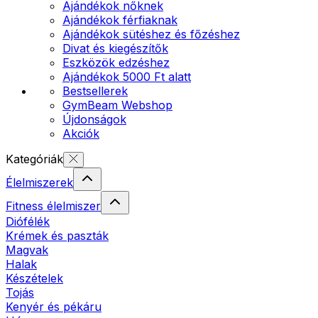
Ajándékok nőknek
Ajándékok férfiaknak
Ajándékok sütéshez és főzéshez
Divat és kiegészítők
Eszközök edzéshez
Ajándékok 5000 Ft alatt
Bestsellerek
GymBeam Webshop
Újdonságok
Akciók
Kategóriák
Élelmiszerek
Fitness élelmiszer
Diófélék
Krémek és paszták
Magvak
Halak
Készételek
Tojás
Kenyér és pékáru