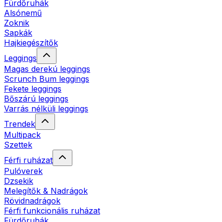
Fürdőruhák
Alsónemű
Zoknik
Sapkák
Hajkiegészítők
Leggings
Magas derekú leggings
Scrunch Bum leggings
Fekete leggings
Bőszárú leggings
Varrás nélküli leggings
Trendek
Multipack
Szettek
Férfi ruházat
Pulóverek
Dzsekik
Melegítők & Nadrágok
Rövidnadrágok
Férfi funkcionális ruházat
Fürdőruhák