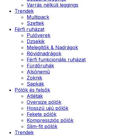
Varrás nélküli leggings
Trendek
Multipack
Szettek
Férfi ruházat
Pulóverek
Dzsekik
Melegítők & Nadrágok
Rövidnadrágok
Férfi funkcionális ruházat
Fürdőruhák
Alsónemű
Zoknik
Sapkák
Pólók és felsők
Atléták
Oversize pólók
Hosszú ujjú pólók
Fekete pólók
Kompressziós pólók
Slim-fit pólók
Trendek