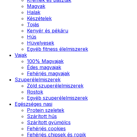
Magvak
Halak
Készételek
Tojás
Kenyér és pékáru
Hús
Hüvelyesek
Egyéb fitness élelmiszerek
Vajak
100% Magvajak
Édes magvajak
Fehérjés magvajak
Szuperélelmiszerek
Zöld szuperélelmiszerek
Rostok
Egyéb szuperélelmiszerek
Egészséges nasi
Protein szeletek
Szárított hús
Szárított gyümölcs
Fehérjés cookies
Fehérjés chipsek és ropik