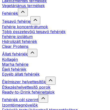
Laktózmentes termékek
Vegetáriánus termékek
Fehérjék
Tejsavó fehérje
Fehérje koncentrátumok
Több összetevőjű tejsavó fehérjék
Fehérje izolátum
Hidrolizált fehérjék
Clear Proteins
Állati fehérjék
Kollagén
Marha fehérje
Éjjeli fehérjék
Egyéb állati fehérjék
Élelmiszer helyettesítők
Étkezéshelyettesítő porok
Ready-to-Drink fehérjeitalok
Fehérjék cél szerint
Izomtömegnövelők