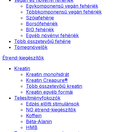
Egykomponensű vegán fehérjék
Többkomponensű vegán fehérjék
Szójafehérje
Borsófehérjék
BIO fehérjék
Egyéb növényi fehérjék
Több összetevőjű fehérje
Tömegnövelők
Étrend-kiegészítők
Kreatin
Kreatin monohidrát
Kreatin Creapure®
Több összetevőjű kreatin
Kreatin egyéb formái
Teljesítményfokozók
Edzés előtti stimulánsok
NO étrend-kiegészítők
Koffein
Béta-Alanin
HMB