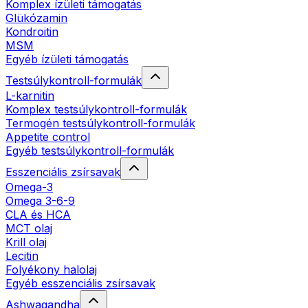
Komplex ízületi támogatás
Glükózamin
Kondroitin
MSM
Egyéb ízületi támogatás
Testsúlykontroll-formulák
L-karnitin
Komplex testsúlykontroll-formulák
Termogén testsúlykontroll-formulák
Appetite control
Egyéb testsúlykontroll-formulák
Esszenciális zsírsavak
Omega-3
Omega 3-6-9
CLA és HCA
MCT olaj
Krill olaj
Lecitin
Folyékony halolaj
Egyéb esszenciális zsírsavak
Ashwagandha