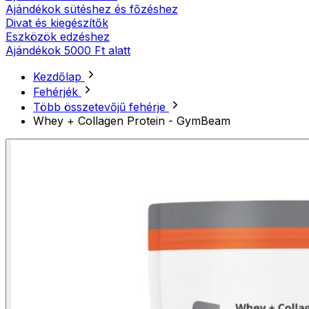
Ajándékok sütéshez és főzéshez
Divat és kiegészítők
Eszközök edzéshez
Ajándékok 5000 Ft alatt
Kezdőlap
Fehérjék
Több összetevőjű fehérje
Whey + Collagen Protein - GymBeam