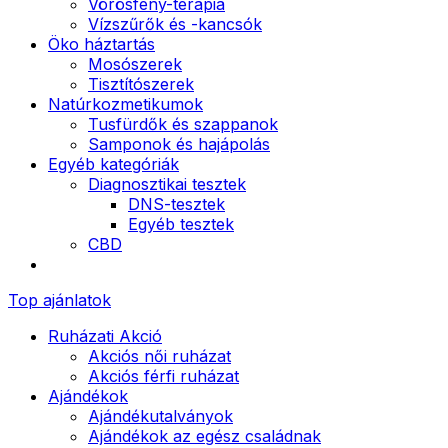
Vörösfény-terápia
Vízszűrők és -kancsók
Öko háztartás
Mosószerek
Tisztítószerek
Natúrkozmetikumok
Tusfürdők és szappanok
Samponok és hajápolás
Egyéb kategóriák
Diagnosztikai tesztek
DNS-tesztek
Egyéb tesztek
CBD
Top ajánlatok
Ruházati Akció
Akciós női ruházat
Akciós férfi ruházat
Ajándékok
Ajándékutalványok
Ajándékok az egész családnak