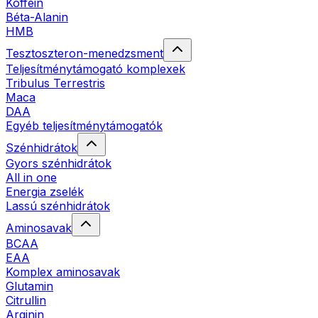
Koffein
Béta-Alanin
HMB
Tesztoszteron-menedzsment
Teljesítménytámogató komplexek
Tribulus Terrestris
Maca
DAA
Egyéb teljesítménytámogatók
Szénhidrátok
Gyors szénhidrátok
All in one
Energia zselék
Lassú szénhidrátok
Aminosavak
BCAA
EAA
Komplex aminosavak
Glutamin
Citrullin
Arginin