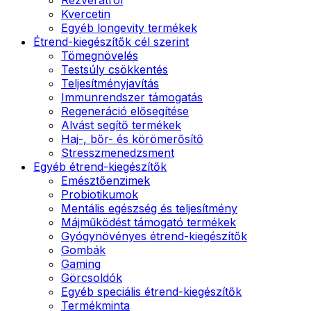
Kvercetin
Egyéb longevity termékek
Étrend-kiegészítők cél szerint
Tömegnövelés
Testsúly csökkentés
Teljesítményjavítás
Immunrendszer támogatás
Regeneráció elősegítése
Alvást segítő termékek
Haj-, bőr- és körömerősítő
Stresszmenedzsment
Egyéb étrend-kiegészítők
Emésztőenzimek
Probiotikumok
Mentális egészség és teljesítmény
Májműködést támogató termékek
Gyógynövényes étrend-kiegészítők
Gombák
Gaming
Görcsoldók
Egyéb speciális étrend-kiegészítők
Termékminta