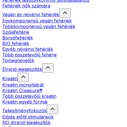
Fehérjék testsúlykontroll támogatásához
Fehérjék nők számára
Vegán és növényi fehérjék
Egykomponensű vegán fehérjék
Többkomponensű vegán fehérjék
Szójafehérje
Borsófehérjék
BIO fehérjék
Egyéb növényi fehérjék
Több összetevőjű fehérje
Tömegnövelők
Étrend-kiegészítők
Kreatin
Kreatin monohidrát
Kreatin Creapure®
Több összetevőjű kreatin
Kreatin egyéb formái
Teljesítményfokozók
Edzés előtti stimulánsok
NO étrend-kiegészítők