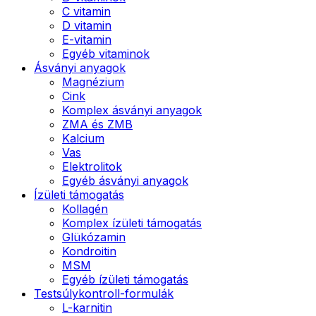
C vitamin
D vitamin
E-vitamin
Egyéb vitaminok
Ásványi anyagok
Magnézium
Cink
Komplex ásványi anyagok
ZMA és ZMB
Kalcium
Vas
Elektrolitok
Egyéb ásványi anyagok
Ízületi támogatás
Kollagén
Komplex ízületi támogatás
Glükózamin
Kondroitin
MSM
Egyéb ízületi támogatás
Testsúlykontroll-formulák
L-karnitin