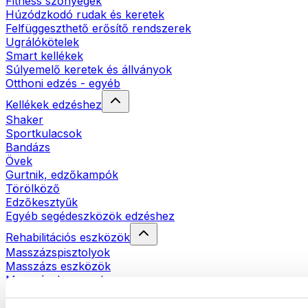
Fitness szőnyegek
Húzódzkodó rudak és keretek
Felfüggeszthető erősítő rendszerek
Ugrálókötelek
Smart kellékek
Súlyemelő keretek és állványok
Otthoni edzés - egyéb
Kellékek edzéshez
Shaker
Sportkulacsok
Bandázs
Övek
Gurtnik, edzőkampók
Törölköző
Edzőkesztyűk
Egyéb segédeszközök edzéshez
Rehabilitációs eszközök
Masszázspisztolyok
Masszázs eszközök
Masszázshengerek
Egyéb rehabilitációs eszközök