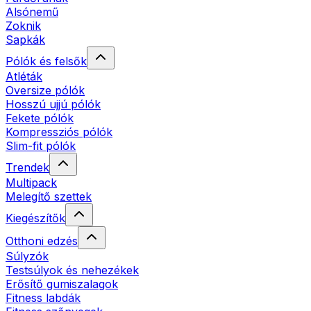
Alsónemű
Zoknik
Sapkák
Pólók és felsők
Atléták
Oversize pólók
Hosszú ujjú pólók
Fekete pólók
Kompressziós pólók
Slim-fit pólók
Trendek
Multipack
Melegítő szettek
Kiegészítők
Otthoni edzés
Súlyzók
Testsúlyok és nehezékek
Erősítő gumiszalagok
Fitness labdák