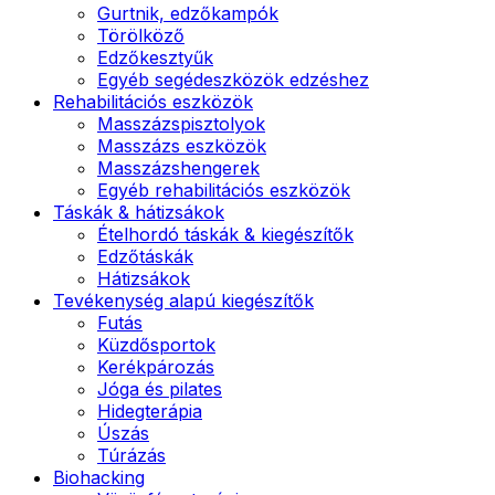
Gurtnik, edzőkampók
Törölköző
Edzőkesztyűk
Egyéb segédeszközök edzéshez
Rehabilitációs eszközök
Masszázspisztolyok
Masszázs eszközök
Masszázshengerek
Egyéb rehabilitációs eszközök
Táskák & hátizsákok
Ételhordó táskák & kiegészítők
Edzőtáskák
Hátizsákok
Tevékenység alapú kiegészítők
Futás
Küzdősportok
Kerékpározás
Jóga és pilates
Hidegterápia
Úszás
Túrázás
Biohacking