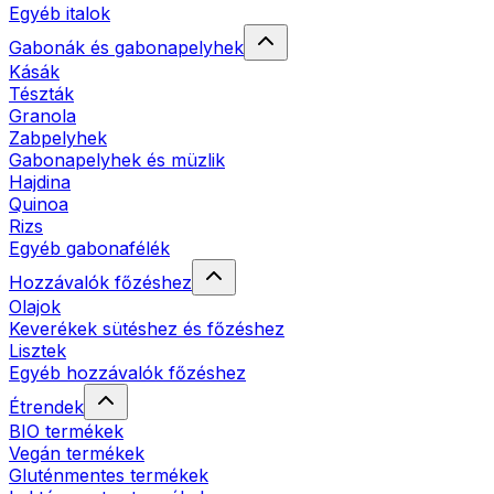
Egyéb italok
Gabonák és gabonapelyhek
Kásák
Tészták
Granola
Zabpelyhek
Gabonapelyhek és müzlik
Hajdina
Quinoa
Rizs
Egyéb gabonafélék
Hozzávalók főzéshez
Olajok
Keverékek sütéshez és főzéshez
Lisztek
Egyéb hozzávalók főzéshez
Étrendek
BIO termékek
Vegán termékek
Gluténmentes termékek