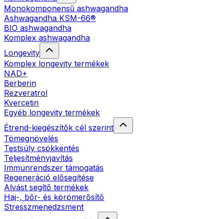
Monokomponensű ashwagandha
Ashwagandha KSM-66®
BIO ashwagandha
Komplex ashwagandha
Longevity
Komplex longevity termékek
NAD+
Berberin
Rezveratrol
Kvercetin
Egyéb longevity termékek
Étrend-kiegészítők cél szerint
Tömegnövelés
Testsúly csökkentés
Teljesítményjavítás
Immunrendszer támogatás
Regeneráció elősegítése
Alvást segítő termékek
Haj-, bőr- és körömerősítő
Stresszmenedzsment