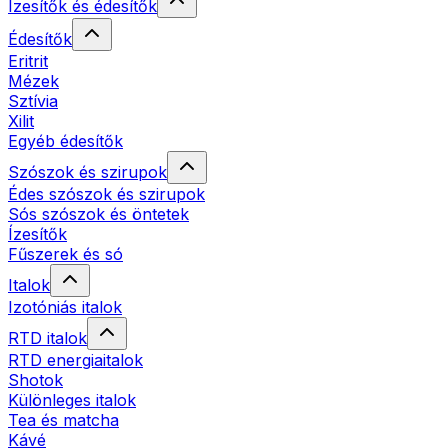
Ízesítők és édesítők
Édesítők
Eritrit
Mézek
Sztívia
Xilit
Egyéb édesítők
Szószok és szirupok
Édes szószok és szirupok
Sós szószok és öntetek
Ízesítők
Fűszerek és só
Italok
Izotóniás italok
RTD italok
RTD energiaitalok
Shotok
Különleges italok
Tea és matcha
Kávé