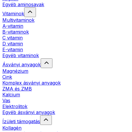
Egyéb aminosavak
Vitaminok
Multivitaminok
A-vitamin
B-vitaminok
C vitamin
D vitamin
E-vitamin
Egyéb vitaminok
Ásványi anyagok
Magnézium
Cink
Komplex ásványi anyagok
ZMA és ZMB
Kalcium
Vas
Elektrolitok
Egyéb ásványi anyagok
Ízületi támogatás
Kollagén