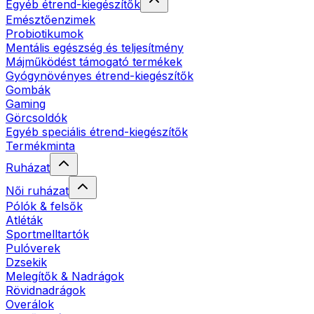
Egyéb étrend-kiegészítők
Emésztőenzimek
Probiotikumok
Mentális egészség és teljesítmény
Májműködést támogató termékek
Gyógynövényes étrend-kiegészítők
Gombák
Gaming
Görcsoldók
Egyéb speciális étrend-kiegészítők
Termékminta
Ruházat
Női ruházat
Pólók & felsők
Atléták
Sportmelltartók
Pulóverek
Dzsekik
Melegítők & Nadrágok
Rövidnadrágok
Overálok