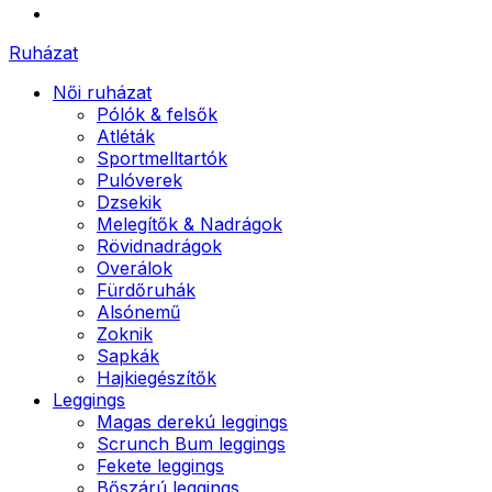
Ruházat
Női ruházat
Pólók & felsők
Atléták
Sportmelltartók
Pulóverek
Dzsekik
Melegítők & Nadrágok
Rövidnadrágok
Overálok
Fürdőruhák
Alsónemű
Zoknik
Sapkák
Hajkiegészítők
Leggings
Magas derekú leggings
Scrunch Bum leggings
Fekete leggings
Bőszárú leggings