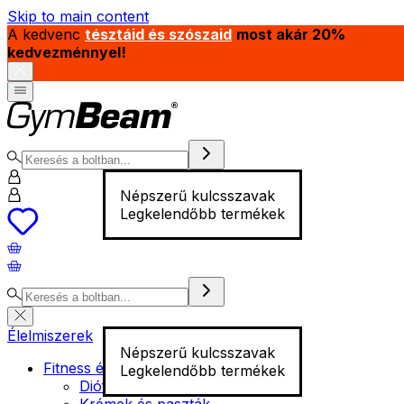
Skip to main content
A kedvenc
tésztáid és szószaid
most akár 20%
kedvezménnyel!
Népszerű kulcsszavak
Legkelendőbb termékek
Élelmiszerek
Népszerű kulcsszavak
Fitness élelmiszer
Legkelendőbb termékek
Diófélék
Krémek és paszták