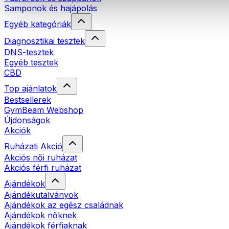
Samponok és hajápolás
Egyéb kategóriák
Diagnosztikai tesztek
DNS-tesztek
Egyéb tesztek
CBD
Top ajánlatok
Bestsellerek
GymBeam Webshop
Újdonságok
Akciók
Ruházati Akció
Akciós női ruházat
Akciós férfi ruházat
Ajándékok
Ajándékutalványok
Ajándékok az egész családnak
Ajándékok nőknek
Ajándékok férfiaknak