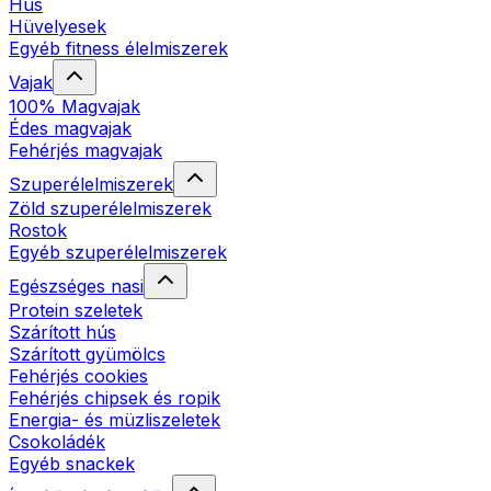
Hús
Hüvelyesek
Egyéb fitness élelmiszerek
Vajak
100% Magvajak
Édes magvajak
Fehérjés magvajak
Szuperélelmiszerek
Zöld szuperélelmiszerek
Rostok
Egyéb szuperélelmiszerek
Egészséges nasi
Protein szeletek
Szárított hús
Szárított gyümölcs
Fehérjés cookies
Fehérjés chipsek és ropik
Energia- és müzliszeletek
Csokoládék
Egyéb snackek