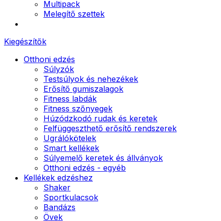
Multipack
Melegítő szettek
Kiegészítők
Otthoni edzés
Súlyzók
Testsúlyok és nehezékek
Erősítő gumiszalagok
Fitness labdák
Fitness szőnyegek
Húzódzkodó rudak és keretek
Felfüggeszthető erősítő rendszerek
Ugrálókötelek
Smart kellékek
Súlyemelő keretek és állványok
Otthoni edzés - egyéb
Kellékek edzéshez
Shaker
Sportkulacsok
Bandázs
Övek