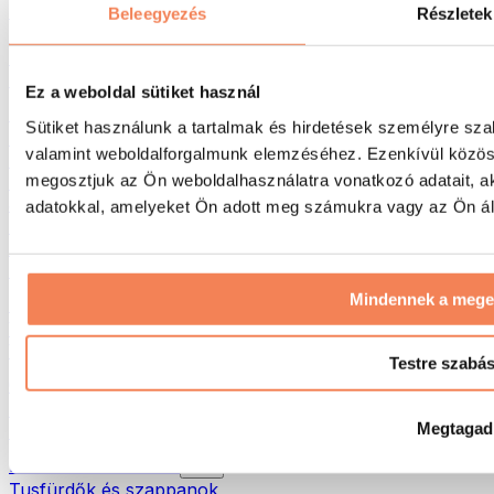
Táskák & hátizsákok
Beleegyezés
Részletek
Ételhordó táskák & kiegészítők
Edzőtáskák
Hátizsákok
Ez a weboldal sütiket használ
Tevékenység alapú kiegészítők
Sütiket használunk a tartalmak és hirdetések személyre sza
Futás
valamint weboldalforgalmunk elemzéséhez. Ezenkívül közöss
Küzdősportok
megosztjuk az Ön weboldalhasználatra vonatkozó adatait, a
Kerékpározás
Jóga és pilates
adatokkal, amelyeket Ön adott meg számukra vagy az Ön álta
Hidegterápia
Úszás
Túrázás
Mindennek a meg
Biohacking
Vörösfény-terápia
Vízszűrők és -kancsók
Testre szabá
Öko háztartás
Mosószerek
Megtagad
Tisztítószerek
Natúrkozmetikumok
Tusfürdők és szappanok