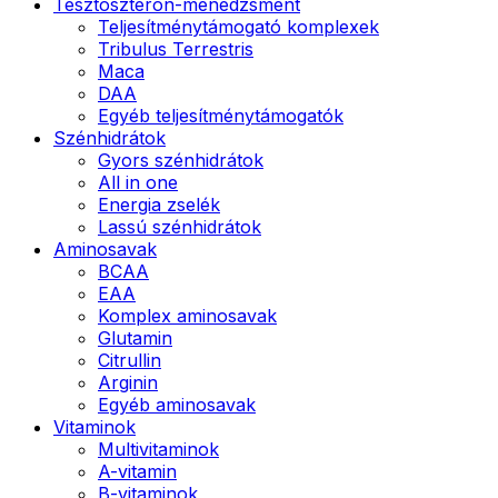
Tesztoszteron-menedzsment
Teljesítménytámogató komplexek
Tribulus Terrestris
Maca
DAA
Egyéb teljesítménytámogatók
Szénhidrátok
Gyors szénhidrátok
All in one
Energia zselék
Lassú szénhidrátok
Aminosavak
BCAA
EAA
Komplex aminosavak
Glutamin
Citrullin
Arginin
Egyéb aminosavak
Vitaminok
Multivitaminok
A-vitamin
B-vitaminok