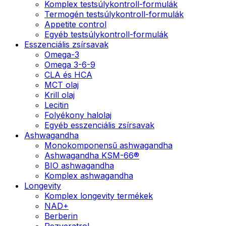
Komplex testsúlykontroll-formulák
Termogén testsúlykontroll-formulák
Appetite control
Egyéb testsúlykontroll-formulák
Esszenciális zsírsavak
Omega-3
Omega 3-6-9
CLA és HCA
MCT olaj
Krill olaj
Lecitin
Folyékony halolaj
Egyéb esszenciális zsírsavak
Ashwagandha
Monokomponensű ashwagandha
Ashwagandha KSM-66®
BIO ashwagandha
Komplex ashwagandha
Longevity
Komplex longevity termékek
NAD+
Berberin
Rezveratrol