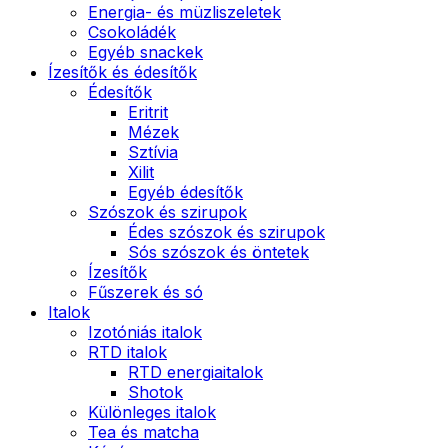
Energia- és müzliszeletek
Csokoládék
Egyéb snackek
Ízesítők és édesítők
Édesítők
Eritrit
Mézek
Sztívia
Xilit
Egyéb édesítők
Szószok és szirupok
Édes szószok és szirupok
Sós szószok és öntetek
Ízesítők
Fűszerek és só
Italok
Izotóniás italok
RTD italok
RTD energiaitalok
Shotok
Különleges italok
Tea és matcha