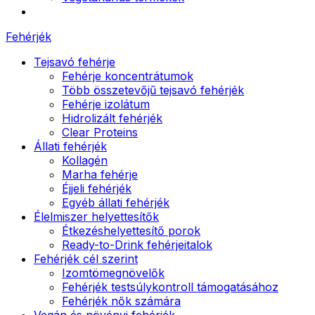
Fehérjék
Tejsavó fehérje
Fehérje koncentrátumok
Több összetevőjű tejsavó fehérjék
Fehérje izolátum
Hidrolizált fehérjék
Clear Proteins
Állati fehérjék
Kollagén
Marha fehérje
Éjjeli fehérjék
Egyéb állati fehérjék
Élelmiszer helyettesítők
Étkezéshelyettesítő porok
Ready-to-Drink fehérjeitalok
Fehérjék cél szerint
Izomtömegnövelők
Fehérjék testsúlykontroll támogatásához
Fehérjék nők számára
Vegán és növényi fehérjék