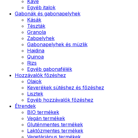
Kávé
Egyéb italok
Gabonák és gabonapelyhek
Kásák
Tészták
Granola
Zabpelyhek
Gabonapelyhek és müzlik
Hajdina
Quinoa
Rizs
Egyéb gabonafélék
Hozzávalók főzéshez
Olajok
Keverékek sütéshez és főzéshez
Lisztek
Egyéb hozzávalók főzéshez
Étrendek
BIO termékek
Vegán termékek
Gluténmentes termékek
Laktózmentes termékek
Vegetáriánus termékek