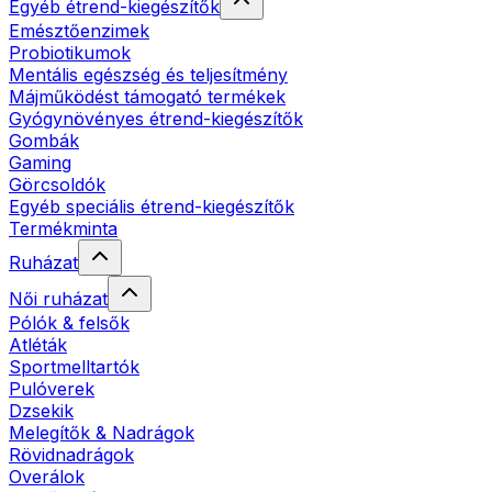
Egyéb étrend-kiegészítők
Emésztőenzimek
Probiotikumok
Mentális egészség és teljesítmény
Májműködést támogató termékek
Gyógynövényes étrend-kiegészítők
Gombák
Gaming
Görcsoldók
Egyéb speciális étrend-kiegészítők
Termékminta
Ruházat
Női ruházat
Pólók & felsők
Atléták
Sportmelltartók
Pulóverek
Dzsekik
Melegítők & Nadrágok
Rövidnadrágok
Overálok