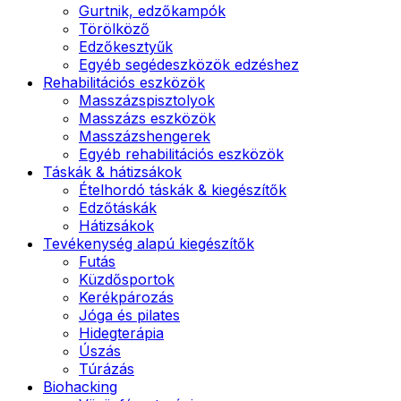
Gurtnik, edzőkampók
Törölköző
Edzőkesztyűk
Egyéb segédeszközök edzéshez
Rehabilitációs eszközök
Masszázspisztolyok
Masszázs eszközök
Masszázshengerek
Egyéb rehabilitációs eszközök
Táskák & hátizsákok
Ételhordó táskák & kiegészítők
Edzőtáskák
Hátizsákok
Tevékenység alapú kiegészítők
Futás
Küzdősportok
Kerékpározás
Jóga és pilates
Hidegterápia
Úszás
Túrázás
Biohacking