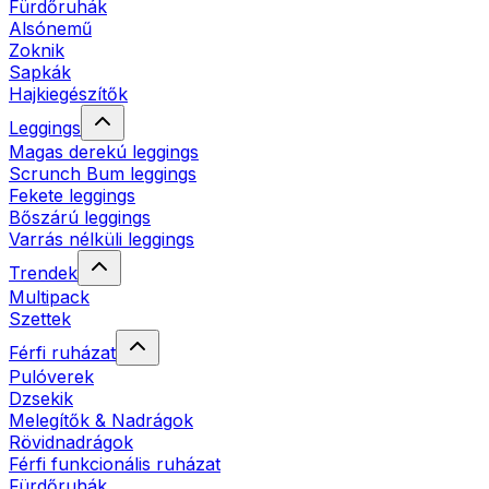
Fürdőruhák
Alsónemű
Zoknik
Sapkák
Hajkiegészítők
Leggings
Magas derekú leggings
Scrunch Bum leggings
Fekete leggings
Bőszárú leggings
Varrás nélküli leggings
Trendek
Multipack
Szettek
Férfi ruházat
Pulóverek
Dzsekik
Melegítők & Nadrágok
Rövidnadrágok
Férfi funkcionális ruházat
Fürdőruhák