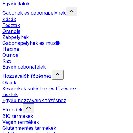
Egyéb italok
Gabonák és gabonapelyhek
Kásák
Tészták
Granola
Zabpelyhek
Gabonapelyhek és müzlik
Hajdina
Quinoa
Rizs
Egyéb gabonafélék
Hozzávalók főzéshez
Olajok
Keverékek sütéshez és főzéshez
Lisztek
Egyéb hozzávalók főzéshez
Étrendek
BIO termékek
Vegán termékek
Gluténmentes termékek