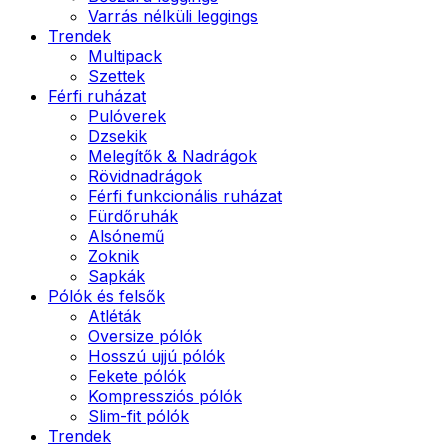
Varrás nélküli leggings
Trendek
Multipack
Szettek
Férfi ruházat
Pulóverek
Dzsekik
Melegítők & Nadrágok
Rövidnadrágok
Férfi funkcionális ruházat
Fürdőruhák
Alsónemű
Zoknik
Sapkák
Pólók és felsők
Atléták
Oversize pólók
Hosszú ujjú pólók
Fekete pólók
Kompressziós pólók
Slim-fit pólók
Trendek