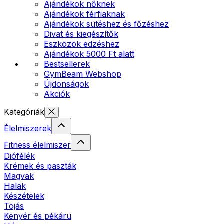
Ajándékok nőknek
Ajándékok férfiaknak
Ajándékok sütéshez és főzéshez
Divat és kiegészítők
Eszközök edzéshez
Ajándékok 5000 Ft alatt
Bestsellerek
GymBeam Webshop
Újdonságok
Akciók
Kategóriák
Élelmiszerek
Fitness élelmiszer
Diófélék
Krémek és paszták
Magvak
Halak
Készételek
Tojás
Kenyér és pékáru