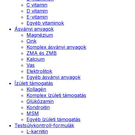
C vitamin
D vitamin
E-vitamin
Egyéb vitaminok
Ásványi anyagok
Magnézium
Cink
Komplex ásványi anyagok
ZMA és ZMB
Kalcium
Vas
Elektrolitok
Egyéb ásványi anyagok
Ízületi támogatás
Kollagén
Komplex ízületi támogatás
Glükózamin
Kondroitin
MSM
Egyéb ízületi támogatás
Testsúlykontroll-formulák
L-karnitin