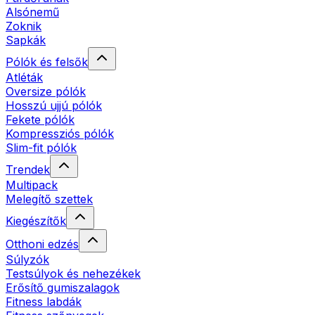
Alsónemű
Zoknik
Sapkák
Pólók és felsők
Atléták
Oversize pólók
Hosszú ujjú pólók
Fekete pólók
Kompressziós pólók
Slim-fit pólók
Trendek
Multipack
Melegítő szettek
Kiegészítők
Otthoni edzés
Súlyzók
Testsúlyok és nehezékek
Erősítő gumiszalagok
Fitness labdák