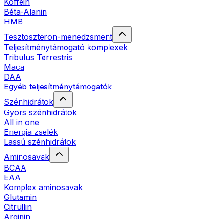
Koffein
Béta-Alanin
HMB
Tesztoszteron-menedzsment
Teljesítménytámogató komplexek
Tribulus Terrestris
Maca
DAA
Egyéb teljesítménytámogatók
Szénhidrátok
Gyors szénhidrátok
All in one
Energia zselék
Lassú szénhidrátok
Aminosavak
BCAA
EAA
Komplex aminosavak
Glutamin
Citrullin
Arginin