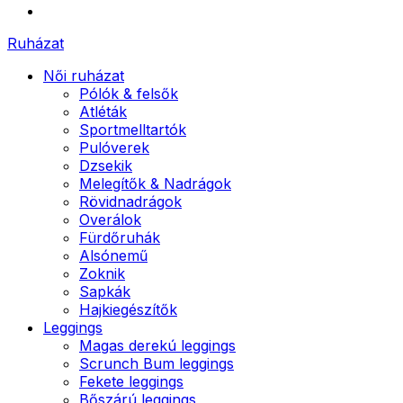
Ruházat
Női ruházat
Pólók & felsők
Atléták
Sportmelltartók
Pulóverek
Dzsekik
Melegítők & Nadrágok
Rövidnadrágok
Overálok
Fürdőruhák
Alsónemű
Zoknik
Sapkák
Hajkiegészítők
Leggings
Magas derekú leggings
Scrunch Bum leggings
Fekete leggings
Bőszárú leggings