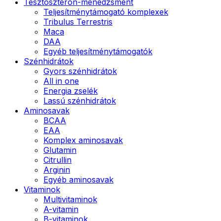
Tesztoszteron-menedzsment
Teljesítménytámogató komplexek
Tribulus Terrestris
Maca
DAA
Egyéb teljesítménytámogatók
Szénhidrátok
Gyors szénhidrátok
All in one
Energia zselék
Lassú szénhidrátok
Aminosavak
BCAA
EAA
Komplex aminosavak
Glutamin
Citrullin
Arginin
Egyéb aminosavak
Vitaminok
Multivitaminok
A-vitamin
B-vitaminok