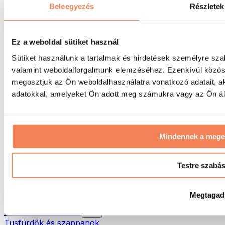
Táskák & hátizsákok
Beleegyezés
Részletek
Ételhordó táskák & kiegészítők
Edzőtáskák
Hátizsákok
Ez a weboldal sütiket használ
Tevékenység alapú kiegészítők
Sütiket használunk a tartalmak és hirdetések személyre sza
Futás
valamint weboldalforgalmunk elemzéséhez. Ezenkívül közöss
Küzdősportok
megosztjuk az Ön weboldalhasználatra vonatkozó adatait, a
Kerékpározás
Jóga és pilates
adatokkal, amelyeket Ön adott meg számukra vagy az Ön álta
Hidegterápia
Úszás
Túrázás
Mindennek a meg
Biohacking
Vörösfény-terápia
Vízszűrők és -kancsók
Testre szabá
Öko háztartás
Mosószerek
Megtagad
Tisztítószerek
Natúrkozmetikumok
Tusfürdők és szappanok