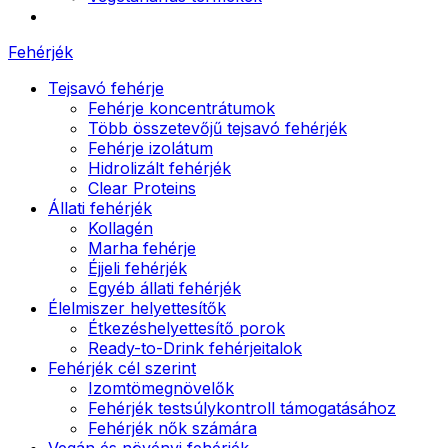
Fehérjék
Tejsavó fehérje
Fehérje koncentrátumok
Több összetevőjű tejsavó fehérjék
Fehérje izolátum
Hidrolizált fehérjék
Clear Proteins
Állati fehérjék
Kollagén
Marha fehérje
Éjjeli fehérjék
Egyéb állati fehérjék
Élelmiszer helyettesítők
Étkezéshelyettesítő porok
Ready-to-Drink fehérjeitalok
Fehérjék cél szerint
Izomtömegnövelők
Fehérjék testsúlykontroll támogatásához
Fehérjék nők számára
Vegán és növényi fehérjék