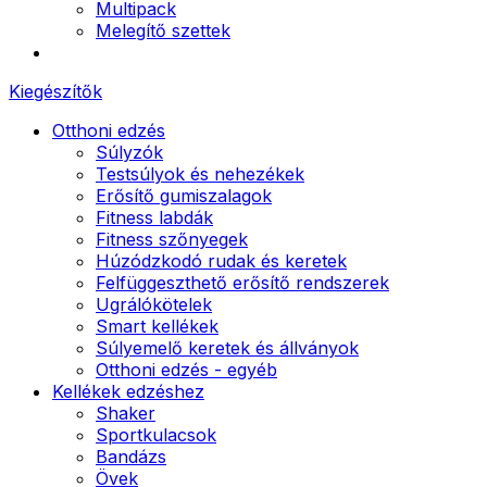
Multipack
Melegítő szettek
Kiegészítők
Otthoni edzés
Súlyzók
Testsúlyok és nehezékek
Erősítő gumiszalagok
Fitness labdák
Fitness szőnyegek
Húzódzkodó rudak és keretek
Felfüggeszthető erősítő rendszerek
Ugrálókötelek
Smart kellékek
Súlyemelő keretek és állványok
Otthoni edzés - egyéb
Kellékek edzéshez
Shaker
Sportkulacsok
Bandázs
Övek