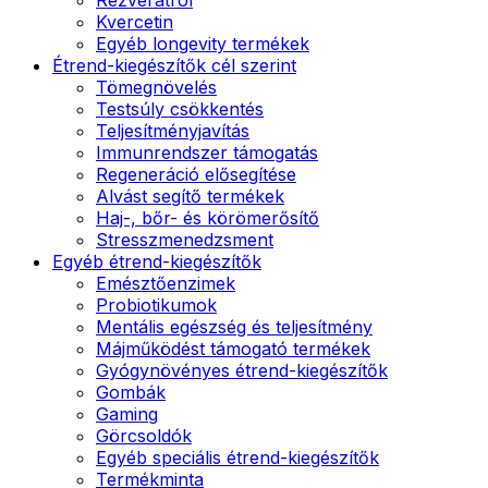
Kvercetin
Egyéb longevity termékek
Étrend-kiegészítők cél szerint
Tömegnövelés
Testsúly csökkentés
Teljesítményjavítás
Immunrendszer támogatás
Regeneráció elősegítése
Alvást segítő termékek
Haj-, bőr- és körömerősítő
Stresszmenedzsment
Egyéb étrend-kiegészítők
Emésztőenzimek
Probiotikumok
Mentális egészség és teljesítmény
Májműködést támogató termékek
Gyógynövényes étrend-kiegészítők
Gombák
Gaming
Görcsoldók
Egyéb speciális étrend-kiegészítők
Termékminta