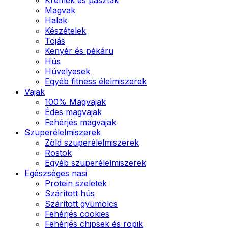
Magvak
Halak
Készételek
Tojás
Kenyér és pékáru
Hús
Hüvelyesek
Egyéb fitness élelmiszerek
Vajak
100% Magvajak
Édes magvajak
Fehérjés magvajak
Szuperélelmiszerek
Zöld szuperélelmiszerek
Rostok
Egyéb szuperélelmiszerek
Egészséges nasi
Protein szeletek
Szárított hús
Szárított gyümölcs
Fehérjés cookies
Fehérjés chipsek és ropik