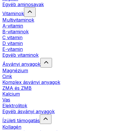
Egyéb aminosavak
Vitaminok
Multivitaminok
A-vitamin
B-vitaminok
C vitamin
D vitamin
E-vitamin
Egyéb vitaminok
Ásványi anyagok
Magnézium
Cink
Komplex ásványi anyagok
ZMA és ZMB
Kalcium
Vas
Elektrolitok
Egyéb ásványi anyagok
Ízületi támogatás
Kollagén