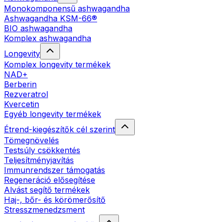
Monokomponensű ashwagandha
Ashwagandha KSM-66®
BIO ashwagandha
Komplex ashwagandha
Longevity
Komplex longevity termékek
NAD+
Berberin
Rezveratrol
Kvercetin
Egyéb longevity termékek
Étrend-kiegészítők cél szerint
Tömegnövelés
Testsúly csökkentés
Teljesítményjavítás
Immunrendszer támogatás
Regeneráció elősegítése
Alvást segítő termékek
Haj-, bőr- és körömerősítő
Stresszmenedzsment