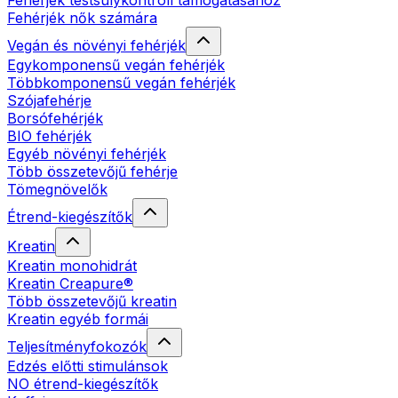
Fehérjék testsúlykontroll támogatásához
Fehérjék nők számára
Vegán és növényi fehérjék
Egykomponensű vegán fehérjék
Többkomponensű vegán fehérjék
Szójafehérje
Borsófehérjék
BIO fehérjék
Egyéb növényi fehérjék
Több összetevőjű fehérje
Tömegnövelők
Étrend-kiegészítők
Kreatin
Kreatin monohidrát
Kreatin Creapure®
Több összetevőjű kreatin
Kreatin egyéb formái
Teljesítményfokozók
Edzés előtti stimulánsok
NO étrend-kiegészítők