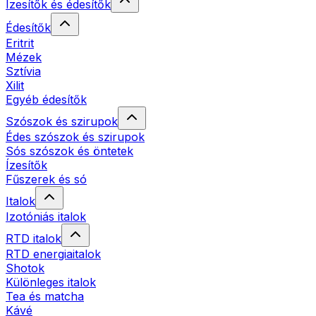
Ízesítők és édesítők
Édesítők
Eritrit
Mézek
Sztívia
Xilit
Egyéb édesítők
Szószok és szirupok
Édes szószok és szirupok
Sós szószok és öntetek
Ízesítők
Fűszerek és só
Italok
Izotóniás italok
RTD italok
RTD energiaitalok
Shotok
Különleges italok
Tea és matcha
Kávé