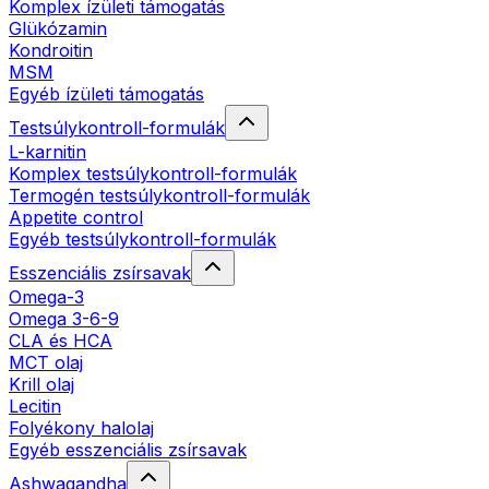
Komplex ízületi támogatás
Glükózamin
Kondroitin
MSM
Egyéb ízületi támogatás
Testsúlykontroll-formulák
L-karnitin
Komplex testsúlykontroll-formulák
Termogén testsúlykontroll-formulák
Appetite control
Egyéb testsúlykontroll-formulák
Esszenciális zsírsavak
Omega-3
Omega 3-6-9
CLA és HCA
MCT olaj
Krill olaj
Lecitin
Folyékony halolaj
Egyéb esszenciális zsírsavak
Ashwagandha