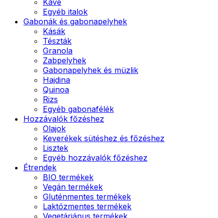
Kávé
Egyéb italok
Gabonák és gabonapelyhek
Kásák
Tészták
Granola
Zabpelyhek
Gabonapelyhek és müzlik
Hajdina
Quinoa
Rizs
Egyéb gabonafélék
Hozzávalók főzéshez
Olajok
Keverékek sütéshez és főzéshez
Lisztek
Egyéb hozzávalók főzéshez
Étrendek
BIO termékek
Vegán termékek
Gluténmentes termékek
Laktózmentes termékek
Vegetáriánus termékek