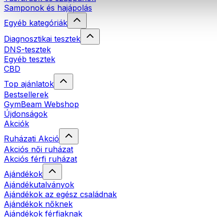
Samponok és hajápolás
Egyéb kategóriák
Diagnosztikai tesztek
DNS-tesztek
Egyéb tesztek
CBD
Top ajánlatok
Bestsellerek
GymBeam Webshop
Újdonságok
Akciók
Ruházati Akció
Akciós női ruházat
Akciós férfi ruházat
Ajándékok
Ajándékutalványok
Ajándékok az egész családnak
Ajándékok nőknek
Ajándékok férfiaknak