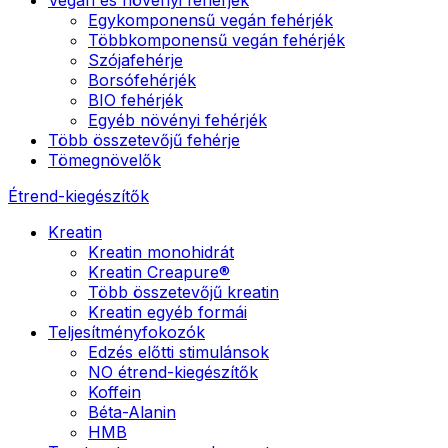
Egykomponensű vegán fehérjék
Többkomponensű vegán fehérjék
Szójafehérje
Borsófehérjék
BIO fehérjék
Egyéb növényi fehérjék
Több összetevőjű fehérje
Tömegnövelők
Étrend-kiegészítők
Kreatin
Kreatin monohidrát
Kreatin Creapure®
Több összetevőjű kreatin
Kreatin egyéb formái
Teljesítményfokozók
Edzés előtti stimulánsok
NO étrend-kiegészítők
Koffein
Béta-Alanin
HMB