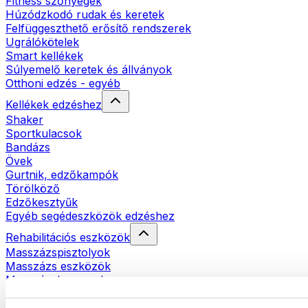
Fitness szőnyegek
Húzódzkodó rudak és keretek
Felfüggeszthető erősítő rendszerek
Ugrálókötelek
Smart kellékek
Súlyemelő keretek és állványok
Otthoni edzés - egyéb
Kellékek edzéshez
Shaker
Sportkulacsok
Bandázs
Övek
Gurtnik, edzőkampók
Törölköző
Edzőkesztyűk
Egyéb segédeszközök edzéshez
Rehabilitációs eszközök
Masszázspisztolyok
Masszázs eszközök
Masszázshengerek
Egyéb rehabilitációs eszközök