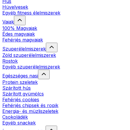
Hús
Hüvelyesek
Egyéb fitness élelmiszerek
Vajak
100% Magvajak
Édes magvajak
Fehérjés magvajak
Szuperélelmiszerek
Zöld szuperélelmiszerek
Rostok
Egyéb szuperélelmiszerek
Egészséges nasi
Protein szeletek
Szárított hús
Szárított gyümölcs
Fehérjés cookies
Fehérjés chipsek és ropik
Energia- és müzliszeletek
Csokoládék
Egyéb snackek