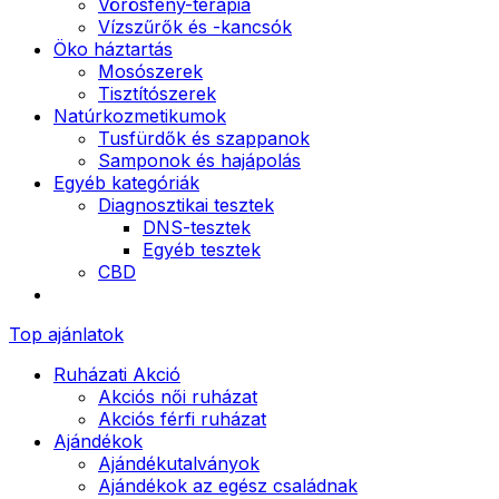
Vörösfény-terápia
Vízszűrők és -kancsók
Öko háztartás
Mosószerek
Tisztítószerek
Natúrkozmetikumok
Tusfürdők és szappanok
Samponok és hajápolás
Egyéb kategóriák
Diagnosztikai tesztek
DNS-tesztek
Egyéb tesztek
CBD
Top ajánlatok
Ruházati Akció
Akciós női ruházat
Akciós férfi ruházat
Ajándékok
Ajándékutalványok
Ajándékok az egész családnak