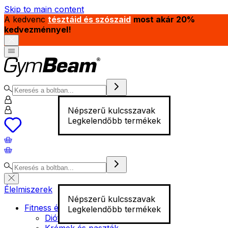
Skip to main content
A kedvenc
tésztáid és szószaid
most akár 20%
kedvezménnyel!
Népszerű kulcsszavak
Legkelendőbb termékek
Élelmiszerek
Népszerű kulcsszavak
Fitness élelmiszer
Legkelendőbb termékek
Diófélék
Krémek és paszták