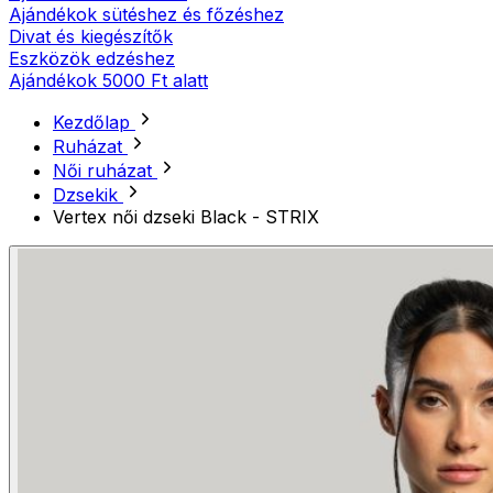
Ajándékok sütéshez és főzéshez
Divat és kiegészítők
Eszközök edzéshez
Ajándékok 5000 Ft alatt
Kezdőlap
Ruházat
Női ruházat
Dzsekik
Vertex női dzseki Black - STRIX