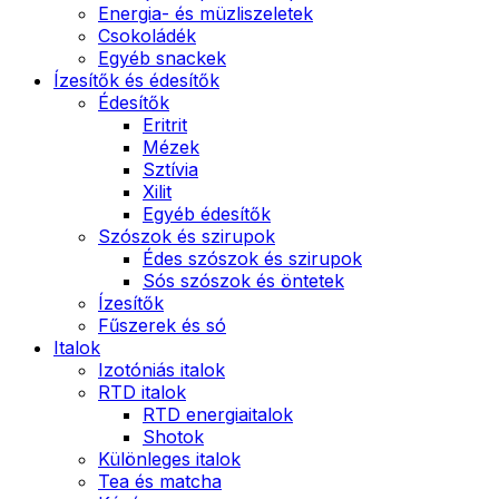
Energia- és müzliszeletek
Csokoládék
Egyéb snackek
Ízesítők és édesítők
Édesítők
Eritrit
Mézek
Sztívia
Xilit
Egyéb édesítők
Szószok és szirupok
Édes szószok és szirupok
Sós szószok és öntetek
Ízesítők
Fűszerek és só
Italok
Izotóniás italok
RTD italok
RTD energiaitalok
Shotok
Különleges italok
Tea és matcha