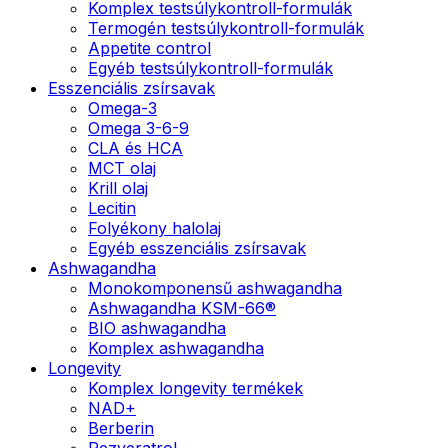
Komplex testsúlykontroll-formulák
Termogén testsúlykontroll-formulák
Appetite control
Egyéb testsúlykontroll-formulák
Esszenciális zsírsavak
Omega-3
Omega 3-6-9
CLA és HCA
MCT olaj
Krill olaj
Lecitin
Folyékony halolaj
Egyéb esszenciális zsírsavak
Ashwagandha
Monokomponensű ashwagandha
Ashwagandha KSM-66®
BIO ashwagandha
Komplex ashwagandha
Longevity
Komplex longevity termékek
NAD+
Berberin
Rezveratrol