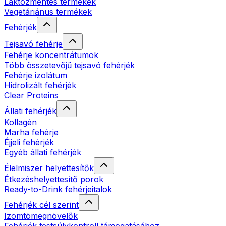
Laktózmentes termékek
Vegetáriánus termékek
Fehérjék
Tejsavó fehérje
Fehérje koncentrátumok
Több összetevőjű tejsavó fehérjék
Fehérje izolátum
Hidrolizált fehérjék
Clear Proteins
Állati fehérjék
Kollagén
Marha fehérje
Éjjeli fehérjék
Egyéb állati fehérjék
Élelmiszer helyettesítők
Étkezéshelyettesítő porok
Ready-to-Drink fehérjeitalok
Fehérjék cél szerint
Izomtömegnövelők