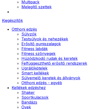
Multipack
Melegítő szettek
Kiegészítők
Otthoni edzés
Súlyzók
Testsúlyok és nehezékek
Erősítő gumiszalagok
Fitness labdák
Fitness szőnyegek
Húzódzkodó rudak és keretek
Felfüggeszthető erősítő rendszerek
Ugrálókötelek
Smart kellékek
Súlyemelő keretek és állványok
Otthoni edzés - egyéb
Kellékek edzéshez
Shaker
Sportkulacsok
Bandázs
Övek