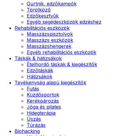
Gurtnik, edzőkampók
Törölköző
Edzőkesztyűk
Egyéb segédeszközök edzéshez
Rehabilitációs eszközök
Masszázspisztolyok
Masszázs eszközök
Masszázshengerek
Egyéb rehabilitációs eszközök
Táskák & hátizsákok
Ételhordó táskák & kiegészítők
Edzőtáskák
Hátizsákok
Tevékenység alapú kiegészítők
Futás
Küzdősportok
Kerékpározás
Jóga és pilates
Hidegterápia
Úszás
Túrázás
Biohacking