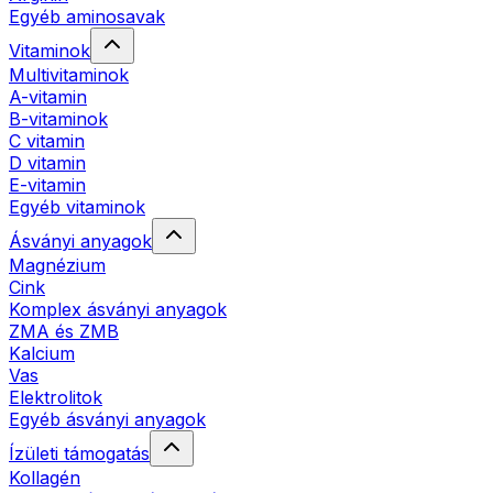
Egyéb aminosavak
Vitaminok
Multivitaminok
A-vitamin
B-vitaminok
C vitamin
D vitamin
E-vitamin
Egyéb vitaminok
Ásványi anyagok
Magnézium
Cink
Komplex ásványi anyagok
ZMA és ZMB
Kalcium
Vas
Elektrolitok
Egyéb ásványi anyagok
Ízületi támogatás
Kollagén