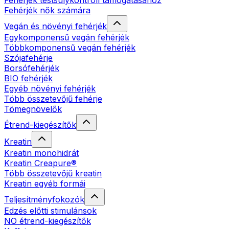
Fehérjék testsúlykontroll támogatásához
Fehérjék nők számára
Vegán és növényi fehérjék
Egykomponensű vegán fehérjék
Többkomponensű vegán fehérjék
Szójafehérje
Borsófehérjék
BIO fehérjék
Egyéb növényi fehérjék
Több összetevőjű fehérje
Tömegnövelők
Étrend-kiegészítők
Kreatin
Kreatin monohidrát
Kreatin Creapure®
Több összetevőjű kreatin
Kreatin egyéb formái
Teljesítményfokozók
Edzés előtti stimulánsok
NO étrend-kiegészítők