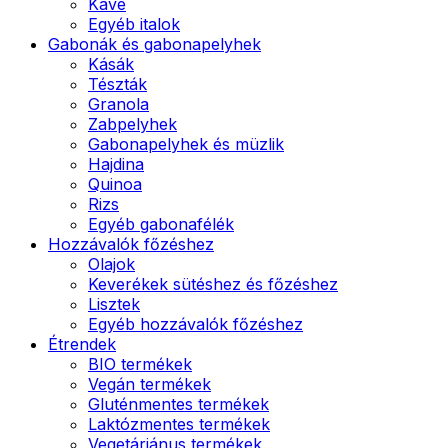
Kávé
Egyéb italok
Gabonák és gabonapelyhek
Kásák
Tészták
Granola
Zabpelyhek
Gabonapelyhek és müzlik
Hajdina
Quinoa
Rizs
Egyéb gabonafélék
Hozzávalók főzéshez
Olajok
Keverékek sütéshez és főzéshez
Lisztek
Egyéb hozzávalók főzéshez
Étrendek
BIO termékek
Vegán termékek
Gluténmentes termékek
Laktózmentes termékek
Vegetáriánus termékek