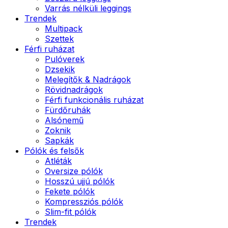
Varrás nélküli leggings
Trendek
Multipack
Szettek
Férfi ruházat
Pulóverek
Dzsekik
Melegítők & Nadrágok
Rövidnadrágok
Férfi funkcionális ruházat
Fürdőruhák
Alsónemű
Zoknik
Sapkák
Pólók és felsők
Atléták
Oversize pólók
Hosszú ujjú pólók
Fekete pólók
Kompressziós pólók
Slim-fit pólók
Trendek