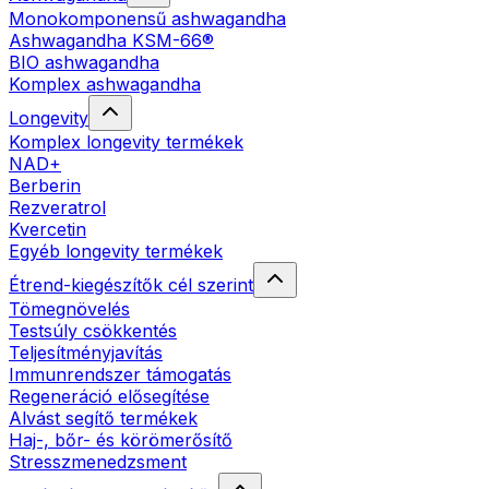
Monokomponensű ashwagandha
Ashwagandha KSM-66®
BIO ashwagandha
Komplex ashwagandha
Longevity
Komplex longevity termékek
NAD+
Berberin
Rezveratrol
Kvercetin
Egyéb longevity termékek
Étrend-kiegészítők cél szerint
Tömegnövelés
Testsúly csökkentés
Teljesítményjavítás
Immunrendszer támogatás
Regeneráció elősegítése
Alvást segítő termékek
Haj-, bőr- és körömerősítő
Stresszmenedzsment