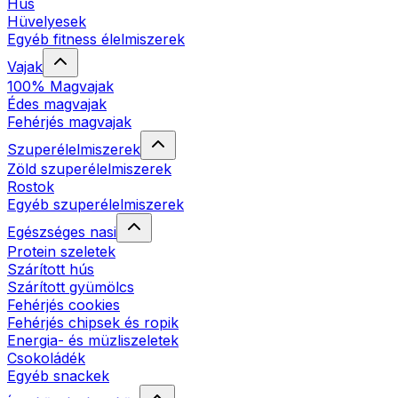
Hús
Hüvelyesek
Egyéb fitness élelmiszerek
Vajak
100% Magvajak
Édes magvajak
Fehérjés magvajak
Szuperélelmiszerek
Zöld szuperélelmiszerek
Rostok
Egyéb szuperélelmiszerek
Egészséges nasi
Protein szeletek
Szárított hús
Szárított gyümölcs
Fehérjés cookies
Fehérjés chipsek és ropik
Energia- és müzliszeletek
Csokoládék
Egyéb snackek