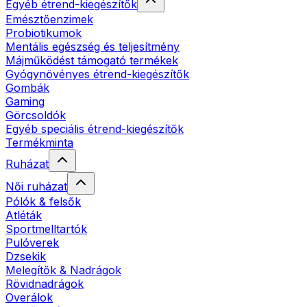
Egyéb étrend-kiegészítők
Emésztőenzimek
Probiotikumok
Mentális egészség és teljesítmény
Májműködést támogató termékek
Gyógynövényes étrend-kiegészítők
Gombák
Gaming
Görcsoldók
Egyéb speciális étrend-kiegészítők
Termékminta
Ruházat
Női ruházat
Pólók & felsők
Atléták
Sportmelltartók
Pulóverek
Dzsekik
Melegítők & Nadrágok
Rövidnadrágok
Overálok