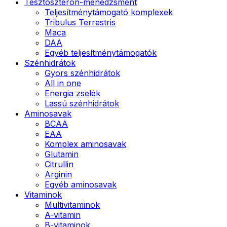
Tesztoszteron-menedzsment
Teljesítménytámogató komplexek
Tribulus Terrestris
Maca
DAA
Egyéb teljesítménytámogatók
Szénhidrátok
Gyors szénhidrátok
All in one
Energia zselék
Lassú szénhidrátok
Aminosavak
BCAA
EAA
Komplex aminosavak
Glutamin
Citrullin
Arginin
Egyéb aminosavak
Vitaminok
Multivitaminok
A-vitamin
B-vitaminok