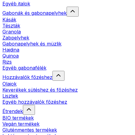
Egyéb italok
Gabonák és gabonapelyhek
Kásák
Tészták
Granola
Zabpelyhek
Gabonapelyhek és müzlik
Hajdina
Quinoa
Rizs
Egyéb gabonafélék
Hozzávalók főzéshez
Olajok
Keverékek sütéshez és főzéshez
Lisztek
Egyéb hozzávalók főzéshez
Étrendek
BIO termékek
Vegán termékek
Gluténmentes termékek