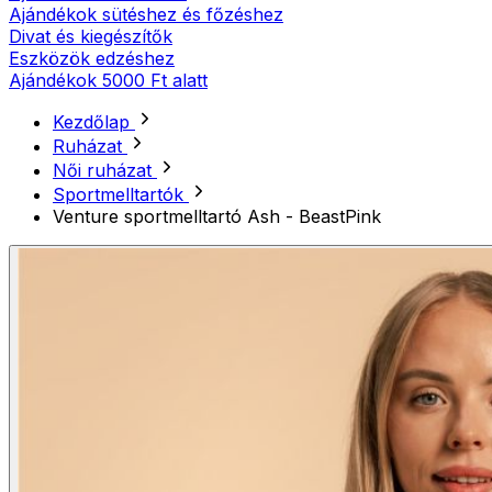
Ajándékok sütéshez és főzéshez
Divat és kiegészítők
Eszközök edzéshez
Ajándékok 5000 Ft alatt
Kezdőlap
Ruházat
Női ruházat
Sportmelltartók
Venture sportmelltartó Ash - BeastPink