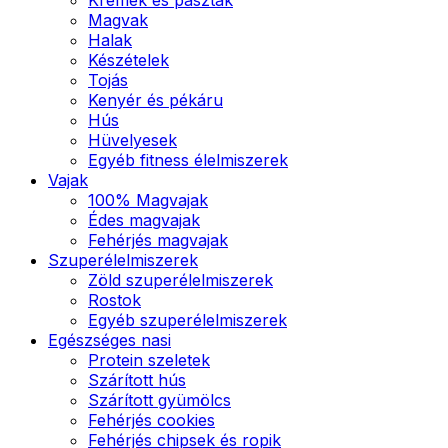
Magvak
Halak
Készételek
Tojás
Kenyér és pékáru
Hús
Hüvelyesek
Egyéb fitness élelmiszerek
Vajak
100% Magvajak
Édes magvajak
Fehérjés magvajak
Szuperélelmiszerek
Zöld szuperélelmiszerek
Rostok
Egyéb szuperélelmiszerek
Egészséges nasi
Protein szeletek
Szárított hús
Szárított gyümölcs
Fehérjés cookies
Fehérjés chipsek és ropik