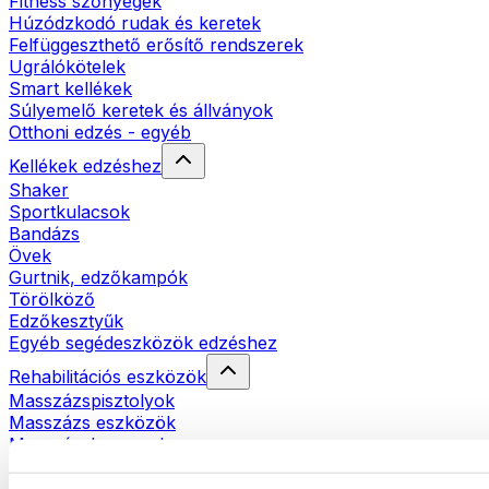
Fitness szőnyegek
Húzódzkodó rudak és keretek
Felfüggeszthető erősítő rendszerek
Ugrálókötelek
Smart kellékek
Súlyemelő keretek és állványok
Otthoni edzés - egyéb
Kellékek edzéshez
Shaker
Sportkulacsok
Bandázs
Övek
Gurtnik, edzőkampók
Törölköző
Edzőkesztyűk
Egyéb segédeszközök edzéshez
Rehabilitációs eszközök
Masszázspisztolyok
Masszázs eszközök
Masszázshengerek
Egyéb rehabilitációs eszközök