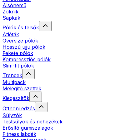
Alsónemű
Zoknik
Sapkák
Pólók és felsők
Atléták
Oversize pólók
Hosszú ujjú pólók
Fekete pólók
Kompressziós pólók
Slim-fit pólók
Trendek
Multipack
Melegítő szettek
Kiegészítők
Otthoni edzés
Súlyzók
Testsúlyok és nehezékek
Erősítő gumiszalagok
Fitness labdák