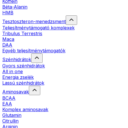
Koffein
Béta-Alanin
HMB
Tesztoszteron-menedzsment
Teljesítménytámogató komplexek
Tribulus Terrestris
Maca
DAA
Egyéb teljesítménytámogatók
Szénhidrátok
Gyors szénhidrátok
All in one
Energia zselék
Lassú szénhidrátok
Aminosavak
BCAA
EAA
Komplex aminosavak
Glutamin
Citrullin
Arginin