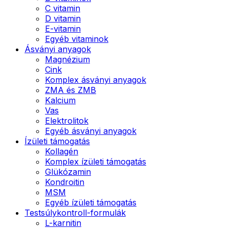
C vitamin
D vitamin
E-vitamin
Egyéb vitaminok
Ásványi anyagok
Magnézium
Cink
Komplex ásványi anyagok
ZMA és ZMB
Kalcium
Vas
Elektrolitok
Egyéb ásványi anyagok
Ízületi támogatás
Kollagén
Komplex ízületi támogatás
Glükózamin
Kondroitin
MSM
Egyéb ízületi támogatás
Testsúlykontroll-formulák
L-karnitin