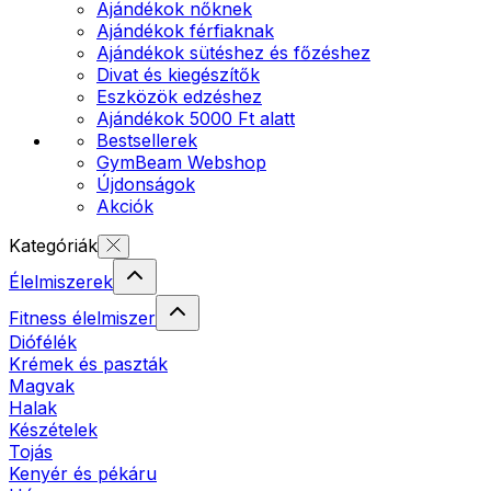
Ajándékok nőknek
Ajándékok férfiaknak
Ajándékok sütéshez és főzéshez
Divat és kiegészítők
Eszközök edzéshez
Ajándékok 5000 Ft alatt
Bestsellerek
GymBeam Webshop
Újdonságok
Akciók
Kategóriák
Élelmiszerek
Fitness élelmiszer
Diófélék
Krémek és paszták
Magvak
Halak
Készételek
Tojás
Kenyér és pékáru