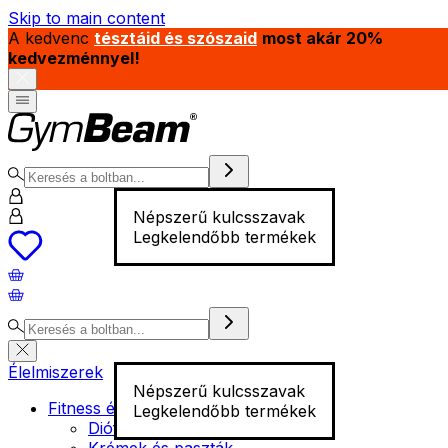
Skip to main content
A kedvenc
tésztáid és szószaid
most akár 20%
kedvezménnyel!
Népszerű kulcsszavak
Legkelendőbb termékek
Élelmiszerek
Népszerű kulcsszavak
Fitness élelmiszer
Legkelendőbb termékek
Diófélék
Krémek és paszták