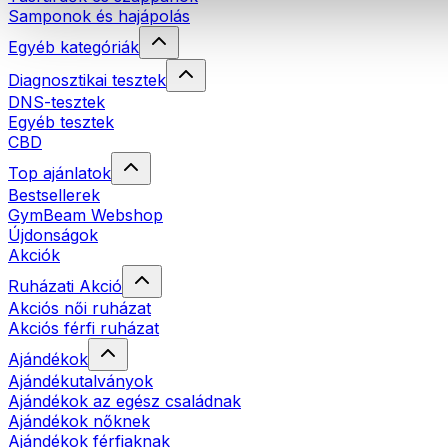
Samponok és hajápolás
Egyéb kategóriák
Diagnosztikai tesztek
DNS-tesztek
Egyéb tesztek
CBD
Top ajánlatok
Bestsellerek
GymBeam Webshop
Újdonságok
Akciók
Ruházati Akció
Akciós női ruházat
Akciós férfi ruházat
Ajándékok
Ajándékutalványok
Ajándékok az egész családnak
Ajándékok nőknek
Ajándékok férfiaknak