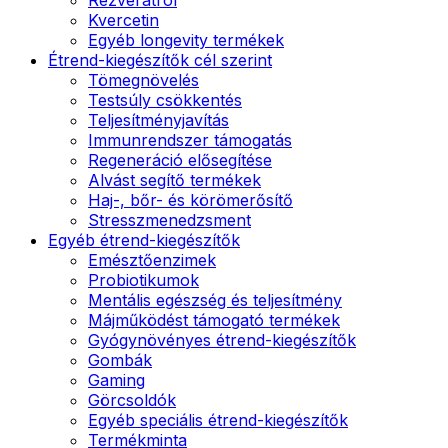
Kvercetin
Egyéb longevity termékek
Étrend-kiegészítők cél szerint
Tömegnövelés
Testsúly csökkentés
Teljesítményjavítás
Immunrendszer támogatás
Regeneráció elősegítése
Alvást segítő termékek
Haj-, bőr- és körömerősítő
Stresszmenedzsment
Egyéb étrend-kiegészítők
Emésztőenzimek
Probiotikumok
Mentális egészség és teljesítmény
Májműködést támogató termékek
Gyógynövényes étrend-kiegészítők
Gombák
Gaming
Görcsoldók
Egyéb speciális étrend-kiegészítők
Termékminta