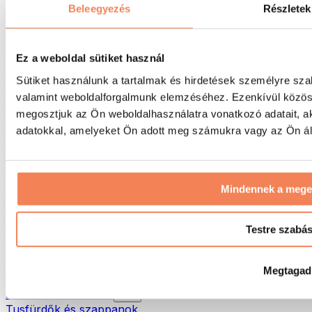
Táskák & hátizsákok
Beleegyezés
Részletek
Ételhordó táskák & kiegészítők
Edzőtáskák
Hátizsákok
Ez a weboldal sütiket használ
Tevékenység alapú kiegészítők
Sütiket használunk a tartalmak és hirdetések személyre sza
Futás
valamint weboldalforgalmunk elemzéséhez. Ezenkívül közöss
Küzdősportok
megosztjuk az Ön weboldalhasználatra vonatkozó adatait, a
Kerékpározás
Jóga és pilates
adatokkal, amelyeket Ön adott meg számukra vagy az Ön álta
Hidegterápia
Úszás
Túrázás
Mindennek a meg
Biohacking
Vörösfény-terápia
Vízszűrők és -kancsók
Testre szabá
Öko háztartás
Mosószerek
Megtagad
Tisztítószerek
Natúrkozmetikumok
Tusfürdők és szappanok