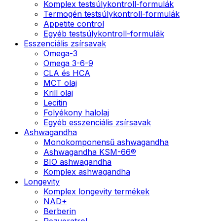
Komplex testsúlykontroll-formulák
Termogén testsúlykontroll-formulák
Appetite control
Egyéb testsúlykontroll-formulák
Esszenciális zsírsavak
Omega-3
Omega 3-6-9
CLA és HCA
MCT olaj
Krill olaj
Lecitin
Folyékony halolaj
Egyéb esszenciális zsírsavak
Ashwagandha
Monokomponensű ashwagandha
Ashwagandha KSM-66®
BIO ashwagandha
Komplex ashwagandha
Longevity
Komplex longevity termékek
NAD+
Berberin
Rezveratrol