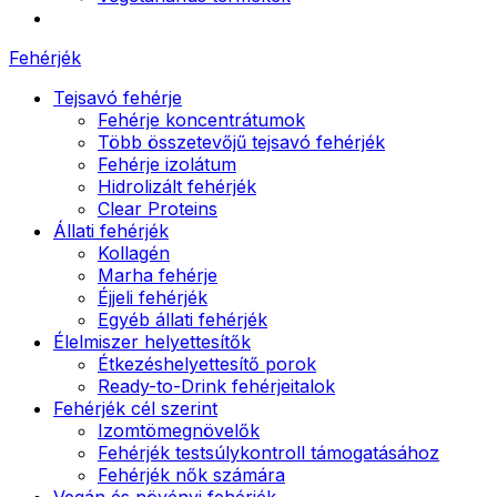
Fehérjék
Tejsavó fehérje
Fehérje koncentrátumok
Több összetevőjű tejsavó fehérjék
Fehérje izolátum
Hidrolizált fehérjék
Clear Proteins
Állati fehérjék
Kollagén
Marha fehérje
Éjjeli fehérjék
Egyéb állati fehérjék
Élelmiszer helyettesítők
Étkezéshelyettesítő porok
Ready-to-Drink fehérjeitalok
Fehérjék cél szerint
Izomtömegnövelők
Fehérjék testsúlykontroll támogatásához
Fehérjék nők számára
Vegán és növényi fehérjék