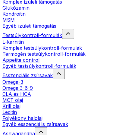
Komplex ízületi támogatás
Glükózamin
Kondroitin
MSM
Egyéb ízületi támogatás
Testsúlykontroll-formulák
L-karnitin
Komplex testsúlykontroll-formulák
Termogén testsúlykontroll-formulák
Appetite control
Egyéb testsúlykontroll-formulák
Esszenciális zsírsavak
Omega-3
Omega 3-6-9
CLA és HCA
MCT olaj
Krill olaj
Lecitin
Folyékony halolaj
Egyéb esszenciális zsírsavak
Ashwagandha