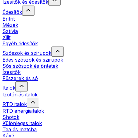
Ízesítők és édesítők
Édesítők
Eritrit
Mézek
Sztívia
Xilit
Egyéb édesítők
Szószok és szirupok
Édes szószok és szirupok
Sós szószok és öntetek
Ízesítők
Fűszerek és só
Italok
Izotóniás italok
RTD italok
RTD energiaitalok
Shotok
Különleges italok
Tea és matcha
Kávé