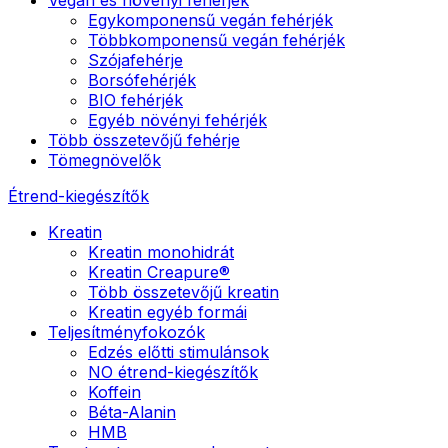
Egykomponensű vegán fehérjék
Többkomponensű vegán fehérjék
Szójafehérje
Borsófehérjék
BIO fehérjék
Egyéb növényi fehérjék
Több összetevőjű fehérje
Tömegnövelők
Étrend-kiegészítők
Kreatin
Kreatin monohidrát
Kreatin Creapure®
Több összetevőjű kreatin
Kreatin egyéb formái
Teljesítményfokozók
Edzés előtti stimulánsok
NO étrend-kiegészítők
Koffein
Béta-Alanin
HMB