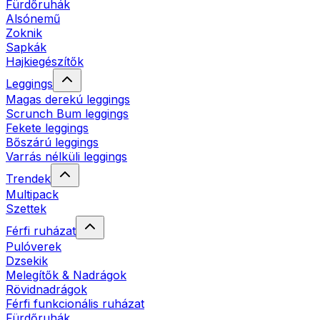
Fürdőruhák
Alsónemű
Zoknik
Sapkák
Hajkiegészítők
Leggings
Magas derekú leggings
Scrunch Bum leggings
Fekete leggings
Bőszárú leggings
Varrás nélküli leggings
Trendek
Multipack
Szettek
Férfi ruházat
Pulóverek
Dzsekik
Melegítők & Nadrágok
Rövidnadrágok
Férfi funkcionális ruházat
Fürdőruhák