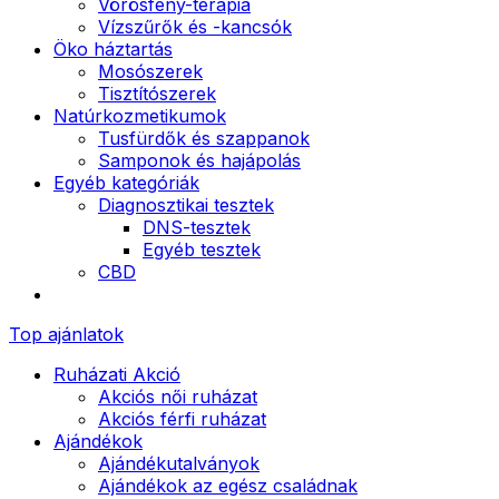
Vörösfény-terápia
Vízszűrők és -kancsók
Öko háztartás
Mosószerek
Tisztítószerek
Natúrkozmetikumok
Tusfürdők és szappanok
Samponok és hajápolás
Egyéb kategóriák
Diagnosztikai tesztek
DNS-tesztek
Egyéb tesztek
CBD
Top ajánlatok
Ruházati Akció
Akciós női ruházat
Akciós férfi ruházat
Ajándékok
Ajándékutalványok
Ajándékok az egész családnak