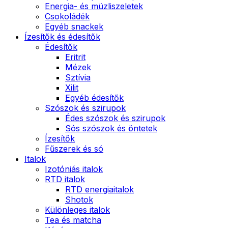
Energia- és müzliszeletek
Csokoládék
Egyéb snackek
Ízesítők és édesítők
Édesítők
Eritrit
Mézek
Sztívia
Xilit
Egyéb édesítők
Szószok és szirupok
Édes szószok és szirupok
Sós szószok és öntetek
Ízesítők
Fűszerek és só
Italok
Izotóniás italok
RTD italok
RTD energiaitalok
Shotok
Különleges italok
Tea és matcha