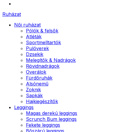
Ruházat
Női ruházat
Pólók & felsők
Atléták
Sportmelltartók
Pulóverek
Dzsekik
Melegítők & Nadrágok
Rövidnadrágok
Overálok
Fürdőruhák
Alsónemű
Zoknik
Sapkák
Hajkiegészítők
Leggings
Magas derekú leggings
Scrunch Bum leggings
Fekete leggings
Bőszárú leggings