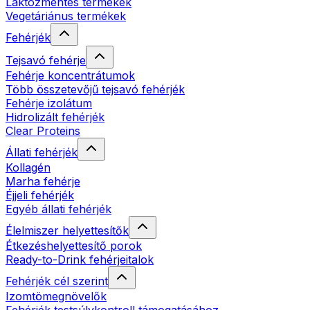
Laktózmentes termékek
Vegetáriánus termékek
Fehérjék
Tejsavó fehérje
Fehérje koncentrátumok
Több összetevőjű tejsavó fehérjék
Fehérje izolátum
Hidrolizált fehérjék
Clear Proteins
Állati fehérjék
Kollagén
Marha fehérje
Éjjeli fehérjék
Egyéb állati fehérjék
Élelmiszer helyettesítők
Étkezéshelyettesítő porok
Ready-to-Drink fehérjeitalok
Fehérjék cél szerint
Izomtömegnövelők