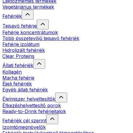
Laktózmentes termékek
Vegetáriánus termékek
Fehérjék
Tejsavó fehérje
Fehérje koncentrátumok
Több összetevőjű tejsavó fehérjék
Fehérje izolátum
Hidrolizált fehérjék
Clear Proteins
Állati fehérjék
Kollagén
Marha fehérje
Éjjeli fehérjék
Egyéb állati fehérjék
Élelmiszer helyettesítők
Étkezéshelyettesítő porok
Ready-to-Drink fehérjeitalok
Fehérjék cél szerint
Izomtömegnövelők