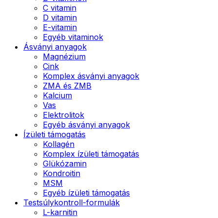
C vitamin
D vitamin
E-vitamin
Egyéb vitaminok
Ásványi anyagok
Magnézium
Cink
Komplex ásványi anyagok
ZMA és ZMB
Kalcium
Vas
Elektrolitok
Egyéb ásványi anyagok
Ízületi támogatás
Kollagén
Komplex ízületi támogatás
Glükózamin
Kondroitin
MSM
Egyéb ízületi támogatás
Testsúlykontroll-formulák
L-karnitin