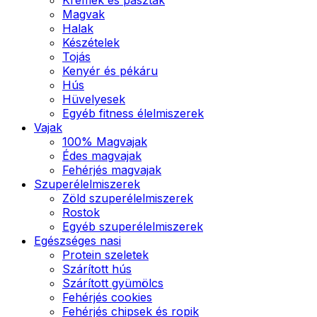
Magvak
Halak
Készételek
Tojás
Kenyér és pékáru
Hús
Hüvelyesek
Egyéb fitness élelmiszerek
Vajak
100% Magvajak
Édes magvajak
Fehérjés magvajak
Szuperélelmiszerek
Zöld szuperélelmiszerek
Rostok
Egyéb szuperélelmiszerek
Egészséges nasi
Protein szeletek
Szárított hús
Szárított gyümölcs
Fehérjés cookies
Fehérjés chipsek és ropik