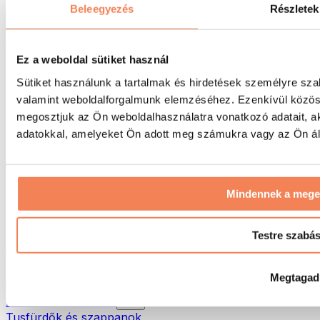
Táskák & hátizsákok
Beleegyezés
Részletek
Ételhordó táskák & kiegészítők
Edzőtáskák
Hátizsákok
Ez a weboldal sütiket használ
Tevékenység alapú kiegészítők
Sütiket használunk a tartalmak és hirdetések személyre sza
Futás
valamint weboldalforgalmunk elemzéséhez. Ezenkívül közöss
Küzdősportok
megosztjuk az Ön weboldalhasználatra vonatkozó adatait, a
Kerékpározás
Jóga és pilates
adatokkal, amelyeket Ön adott meg számukra vagy az Ön álta
Hidegterápia
Úszás
Túrázás
Mindennek a meg
Biohacking
Vörösfény-terápia
Vízszűrők és -kancsók
Testre szabá
Öko háztartás
Mosószerek
Megtagad
Tisztítószerek
Natúrkozmetikumok
Tusfürdők és szappanok