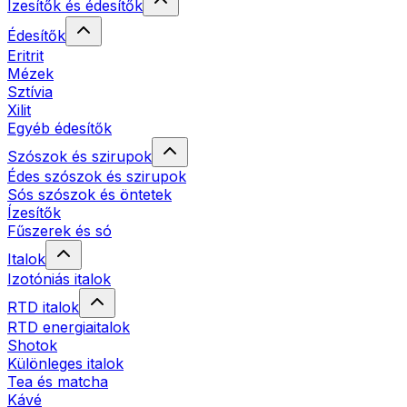
Ízesítők és édesítők
Édesítők
Eritrit
Mézek
Sztívia
Xilit
Egyéb édesítők
Szószok és szirupok
Édes szószok és szirupok
Sós szószok és öntetek
Ízesítők
Fűszerek és só
Italok
Izotóniás italok
RTD italok
RTD energiaitalok
Shotok
Különleges italok
Tea és matcha
Kávé