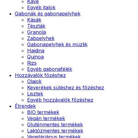
Kávé
Egyéb italok
Gabonák és gabonapelyhek
Kásák
Tészták
Granola
Zabpelyhek
Gabonapelyhek és müzlik
Hajdina
Quinoa
Rizs
Egyéb gabonafélék
Hozzávalók főzéshez
Olajok
Keverékek sütéshez és főzéshez
Lisztek
Egyéb hozzávalók főzéshez
Étrendek
BIO termékek
Vegán termékek
Gluténmentes termékek
Laktózmentes termékek
Vegetáriánus termékek