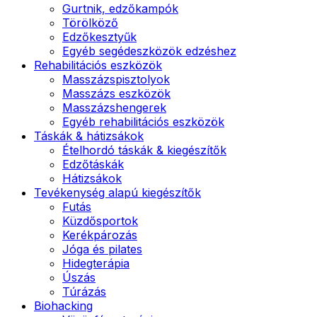
Gurtnik, edzőkampók
Törölköző
Edzőkesztyűk
Egyéb segédeszközök edzéshez
Rehabilitációs eszközök
Masszázspisztolyok
Masszázs eszközök
Masszázshengerek
Egyéb rehabilitációs eszközök
Táskák & hátizsákok
Ételhordó táskák & kiegészítők
Edzőtáskák
Hátizsákok
Tevékenység alapú kiegészítők
Futás
Küzdősportok
Kerékpározás
Jóga és pilates
Hidegterápia
Úszás
Túrázás
Biohacking