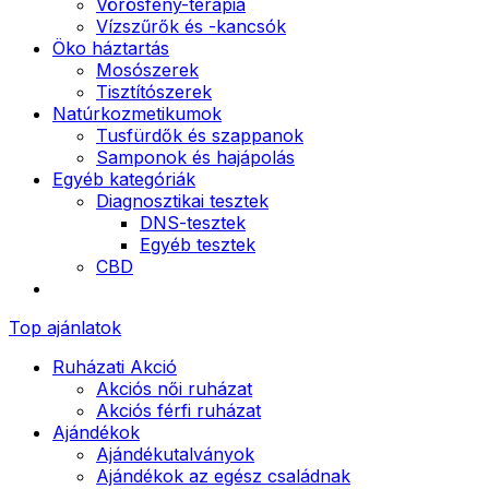
Vörösfény-terápia
Vízszűrők és -kancsók
Öko háztartás
Mosószerek
Tisztítószerek
Natúrkozmetikumok
Tusfürdők és szappanok
Samponok és hajápolás
Egyéb kategóriák
Diagnosztikai tesztek
DNS-tesztek
Egyéb tesztek
CBD
Top ajánlatok
Ruházati Akció
Akciós női ruházat
Akciós férfi ruházat
Ajándékok
Ajándékutalványok
Ajándékok az egész családnak