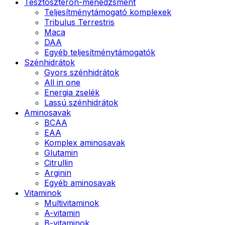
Tesztoszteron-menedzsment
Teljesítménytámogató komplexek
Tribulus Terrestris
Maca
DAA
Egyéb teljesítménytámogatók
Szénhidrátok
Gyors szénhidrátok
All in one
Energia zselék
Lassú szénhidrátok
Aminosavak
BCAA
EAA
Komplex aminosavak
Glutamin
Citrullin
Arginin
Egyéb aminosavak
Vitaminok
Multivitaminok
A-vitamin
B-vitaminok