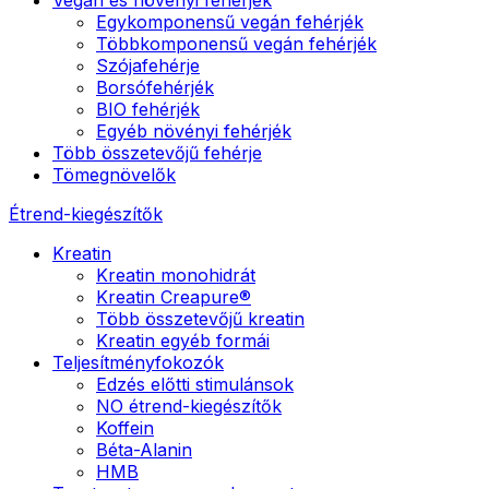
Egykomponensű vegán fehérjék
Többkomponensű vegán fehérjék
Szójafehérje
Borsófehérjék
BIO fehérjék
Egyéb növényi fehérjék
Több összetevőjű fehérje
Tömegnövelők
Étrend-kiegészítők
Kreatin
Kreatin monohidrát
Kreatin Creapure®
Több összetevőjű kreatin
Kreatin egyéb formái
Teljesítményfokozók
Edzés előtti stimulánsok
NO étrend-kiegészítők
Koffein
Béta-Alanin
HMB