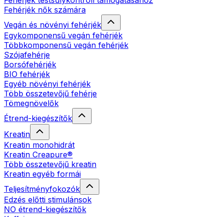
Fehérjék testsúlykontroll támogatásához
Fehérjék nők számára
Vegán és növényi fehérjék
Egykomponensű vegán fehérjék
Többkomponensű vegán fehérjék
Szójafehérje
Borsófehérjék
BIO fehérjék
Egyéb növényi fehérjék
Több összetevőjű fehérje
Tömegnövelők
Étrend-kiegészítők
Kreatin
Kreatin monohidrát
Kreatin Creapure®
Több összetevőjű kreatin
Kreatin egyéb formái
Teljesítményfokozók
Edzés előtti stimulánsok
NO étrend-kiegészítők