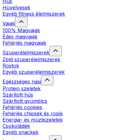
Hús
Hüvelyesek
Egyéb fitness élelmiszerek
Vajak
100% Magvajak
Édes magvajak
Fehérjés magvajak
Szuperélelmiszerek
Zöld szuperélelmiszerek
Rostok
Egyéb szuperélelmiszerek
Egészséges nasi
Protein szeletek
Szárított hús
Szárított gyümölcs
Fehérjés cookies
Fehérjés chipsek és ropik
Energia- és müzliszeletek
Csokoládék
Egyéb snackek