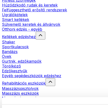
Fitness szőnyegek
Húzódzkodó rudak és keretek
Felfüggeszthető erősítő rendszerek
Ugrálókötelek
Smart kellékek
Súlyemelő keretek és állványok
Otthoni edzés - egyéb
Kellékek edzéshez
Shaker
Sportkulacsok
Bandázs
Övek
Gurtnik, edzőkampók
Törölköző
Edzőkesztyűk
Egyéb segédeszközök edzéshez
Rehabilitációs eszközök
Masszázspisztolyok
Masszázs eszközök
Masszázshengerek
Egyéb rehabilitációs eszközök