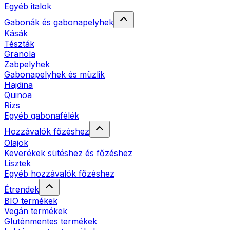
Egyéb italok
Gabonák és gabonapelyhek
Kásák
Tészták
Granola
Zabpelyhek
Gabonapelyhek és müzlik
Hajdina
Quinoa
Rizs
Egyéb gabonafélék
Hozzávalók főzéshez
Olajok
Keverékek sütéshez és főzéshez
Lisztek
Egyéb hozzávalók főzéshez
Étrendek
BIO termékek
Vegán termékek
Gluténmentes termékek