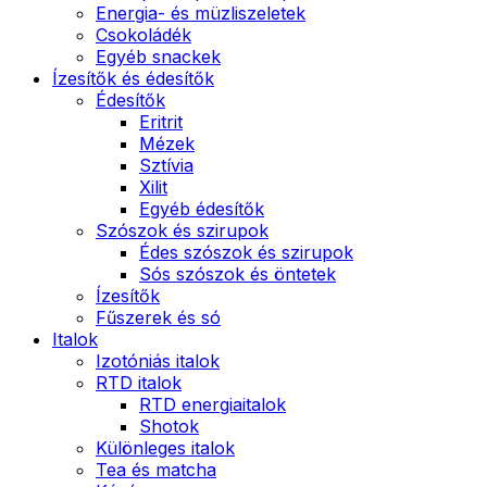
Energia- és müzliszeletek
Csokoládék
Egyéb snackek
Ízesítők és édesítők
Édesítők
Eritrit
Mézek
Sztívia
Xilit
Egyéb édesítők
Szószok és szirupok
Édes szószok és szirupok
Sós szószok és öntetek
Ízesítők
Fűszerek és só
Italok
Izotóniás italok
RTD italok
RTD energiaitalok
Shotok
Különleges italok
Tea és matcha