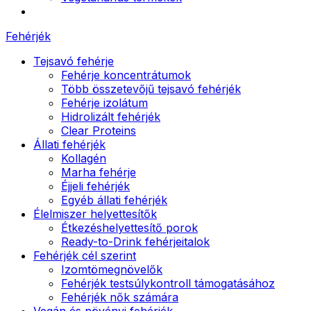
Fehérjék
Tejsavó fehérje
Fehérje koncentrátumok
Több összetevőjű tejsavó fehérjék
Fehérje izolátum
Hidrolizált fehérjék
Clear Proteins
Állati fehérjék
Kollagén
Marha fehérje
Éjjeli fehérjék
Egyéb állati fehérjék
Élelmiszer helyettesítők
Étkezéshelyettesítő porok
Ready-to-Drink fehérjeitalok
Fehérjék cél szerint
Izomtömegnövelők
Fehérjék testsúlykontroll támogatásához
Fehérjék nők számára
Vegán és növényi fehérjék