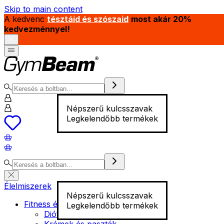
Skip to main content
A kedvenc
tésztáid és szószaid
most akár 20%
kedvezménnyel!
Népszerű kulcsszavak
Legkelendőbb termékek
Élelmiszerek
Népszerű kulcsszavak
Fitness élelmiszer
Legkelendőbb termékek
Diófélék
Krémek és paszták