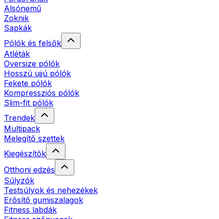
Alsónemű
Zoknik
Sapkák
Pólók és felsők
Atléták
Oversize pólók
Hosszú ujjú pólók
Fekete pólók
Kompressziós pólók
Slim-fit pólók
Trendek
Multipack
Melegítő szettek
Kiegészítők
Otthoni edzés
Súlyzók
Testsúlyok és nehezékek
Erősítő gumiszalagok
Fitness labdák