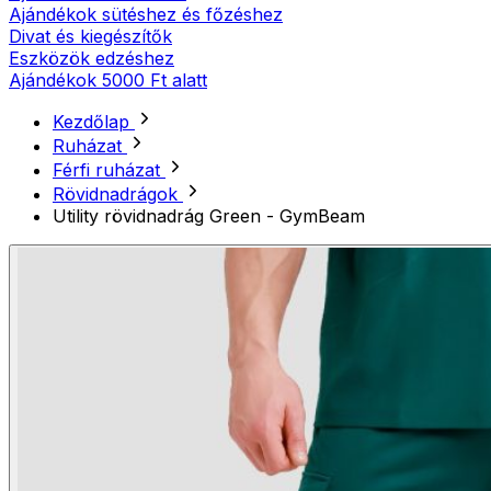
Ajándékok sütéshez és főzéshez
Divat és kiegészítők
Eszközök edzéshez
Ajándékok 5000 Ft alatt
Kezdőlap
Ruházat
Férfi ruházat
Rövidnadrágok
Utility rövidnadrág Green - GymBeam