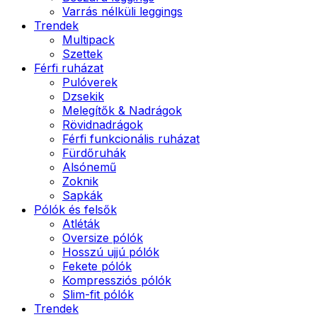
Varrás nélküli leggings
Trendek
Multipack
Szettek
Férfi ruházat
Pulóverek
Dzsekik
Melegítők & Nadrágok
Rövidnadrágok
Férfi funkcionális ruházat
Fürdőruhák
Alsónemű
Zoknik
Sapkák
Pólók és felsők
Atléták
Oversize pólók
Hosszú ujjú pólók
Fekete pólók
Kompressziós pólók
Slim-fit pólók
Trendek