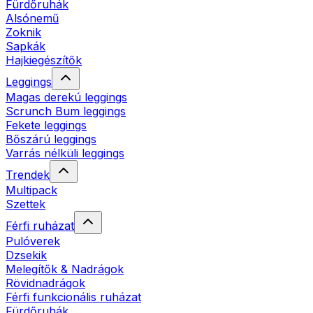
Fürdőruhák
Alsónemű
Zoknik
Sapkák
Hajkiegészítők
Leggings
Magas derekú leggings
Scrunch Bum leggings
Fekete leggings
Bőszárú leggings
Varrás nélküli leggings
Trendek
Multipack
Szettek
Férfi ruházat
Pulóverek
Dzsekik
Melegítők & Nadrágok
Rövidnadrágok
Férfi funkcionális ruházat
Fürdőruhák