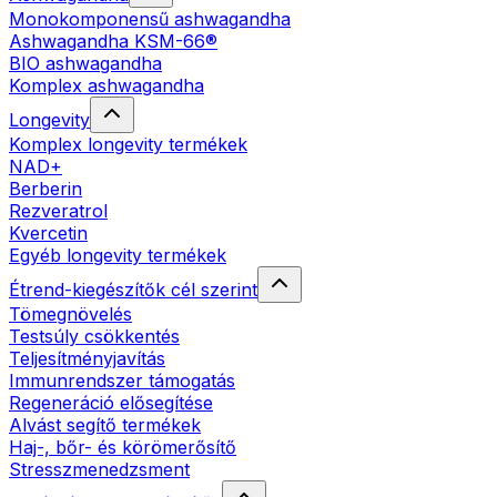
Monokomponensű ashwagandha
Ashwagandha KSM-66®
BIO ashwagandha
Komplex ashwagandha
Longevity
Komplex longevity termékek
NAD+
Berberin
Rezveratrol
Kvercetin
Egyéb longevity termékek
Étrend-kiegészítők cél szerint
Tömegnövelés
Testsúly csökkentés
Teljesítményjavítás
Immunrendszer támogatás
Regeneráció elősegítése
Alvást segítő termékek
Haj-, bőr- és körömerősítő
Stresszmenedzsment