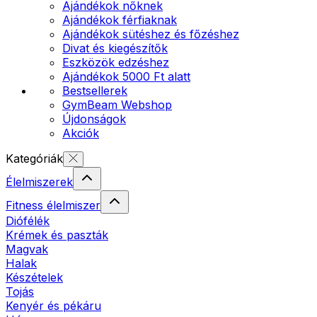
Ajándékok nőknek
Ajándékok férfiaknak
Ajándékok sütéshez és főzéshez
Divat és kiegészítők
Eszközök edzéshez
Ajándékok 5000 Ft alatt
Bestsellerek
GymBeam Webshop
Újdonságok
Akciók
Kategóriák
Élelmiszerek
Fitness élelmiszer
Diófélék
Krémek és paszták
Magvak
Halak
Készételek
Tojás
Kenyér és pékáru