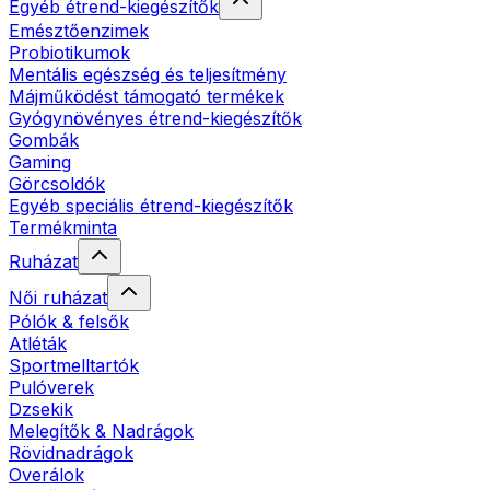
Egyéb étrend-kiegészítők
Emésztőenzimek
Probiotikumok
Mentális egészség és teljesítmény
Májműködést támogató termékek
Gyógynövényes étrend-kiegészítők
Gombák
Gaming
Görcsoldók
Egyéb speciális étrend-kiegészítők
Termékminta
Ruházat
Női ruházat
Pólók & felsők
Atléták
Sportmelltartók
Pulóverek
Dzsekik
Melegítők & Nadrágok
Rövidnadrágok
Overálok