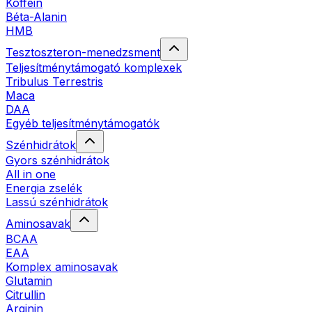
Koffein
Béta-Alanin
HMB
Tesztoszteron-menedzsment
Teljesítménytámogató komplexek
Tribulus Terrestris
Maca
DAA
Egyéb teljesítménytámogatók
Szénhidrátok
Gyors szénhidrátok
All in one
Energia zselék
Lassú szénhidrátok
Aminosavak
BCAA
EAA
Komplex aminosavak
Glutamin
Citrullin
Arginin