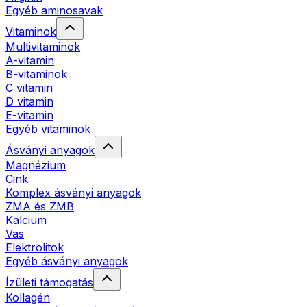
Egyéb aminosavak
Vitaminok
Multivitaminok
A-vitamin
B-vitaminok
C vitamin
D vitamin
E-vitamin
Egyéb vitaminok
Ásványi anyagok
Magnézium
Cink
Komplex ásványi anyagok
ZMA és ZMB
Kalcium
Vas
Elektrolitok
Egyéb ásványi anyagok
Ízületi támogatás
Kollagén