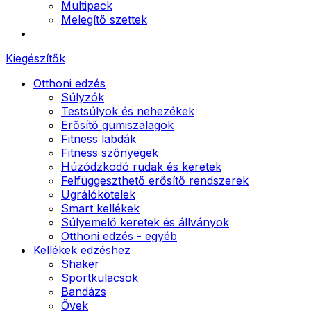
Multipack
Melegítő szettek
Kiegészítők
Otthoni edzés
Súlyzók
Testsúlyok és nehezékek
Erősítő gumiszalagok
Fitness labdák
Fitness szőnyegek
Húzódzkodó rudak és keretek
Felfüggeszthető erősítő rendszerek
Ugrálókötelek
Smart kellékek
Súlyemelő keretek és állványok
Otthoni edzés - egyéb
Kellékek edzéshez
Shaker
Sportkulacsok
Bandázs
Övek