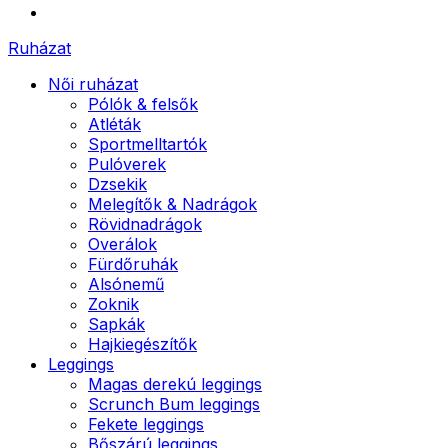
Ruházat
Női ruházat
Pólók & felsők
Atléták
Sportmelltartók
Pulóverek
Dzsekik
Melegítők & Nadrágok
Rövidnadrágok
Overálok
Fürdőruhák
Alsónemű
Zoknik
Sapkák
Hajkiegészítők
Leggings
Magas derekú leggings
Scrunch Bum leggings
Fekete leggings
Bőszárú leggings