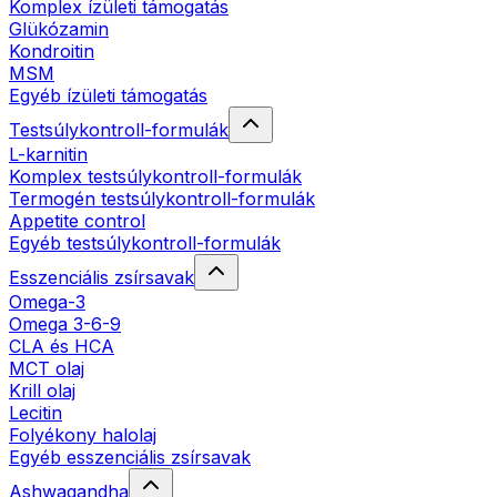
Komplex ízületi támogatás
Glükózamin
Kondroitin
MSM
Egyéb ízületi támogatás
Testsúlykontroll-formulák
L-karnitin
Komplex testsúlykontroll-formulák
Termogén testsúlykontroll-formulák
Appetite control
Egyéb testsúlykontroll-formulák
Esszenciális zsírsavak
Omega-3
Omega 3-6-9
CLA és HCA
MCT olaj
Krill olaj
Lecitin
Folyékony halolaj
Egyéb esszenciális zsírsavak
Ashwagandha