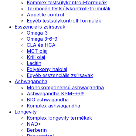
Komplex testsúlykontroll-formulák
Termogén testsúlykontroll-formulák
Appetite control
Egyéb testsúlykontroll-formulák
Esszenciális zsírsavak
Omega-3
Omega 3-6-9
CLA és HCA
MCT olaj
Krill olaj
Lecitin
Folyékony halolaj
Egyéb esszenciális zsírsavak
Ashwagandha
Monokomponensű ashwagandha
Ashwagandha KSM-66®
BIO ashwagandha
Komplex ashwagandha
Longevity
Komplex longevity termékek
NAD+
Berberin
Rezveratrol