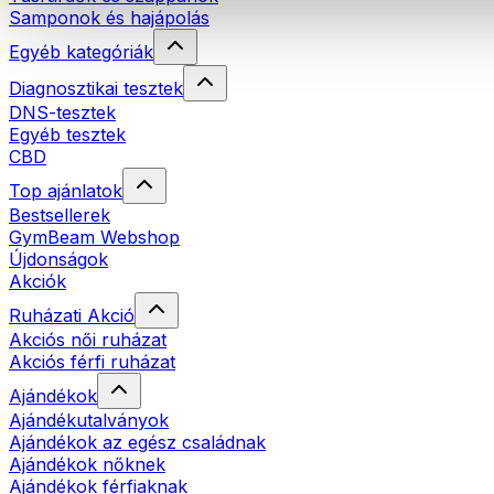
Samponok és hajápolás
Egyéb kategóriák
Diagnosztikai tesztek
DNS-tesztek
Egyéb tesztek
CBD
Top ajánlatok
Bestsellerek
GymBeam Webshop
Újdonságok
Akciók
Ruházati Akció
Akciós női ruházat
Akciós férfi ruházat
Ajándékok
Ajándékutalványok
Ajándékok az egész családnak
Ajándékok nőknek
Ajándékok férfiaknak