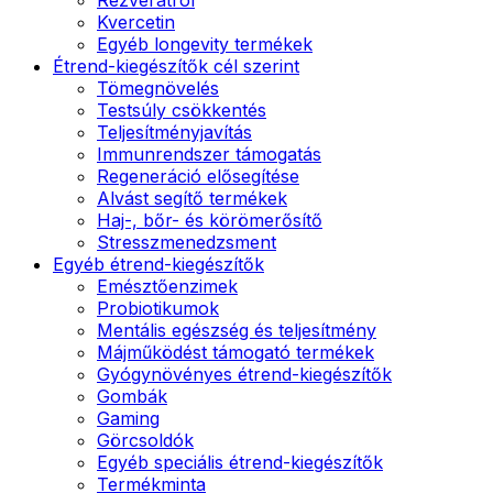
Kvercetin
Egyéb longevity termékek
Étrend-kiegészítők cél szerint
Tömegnövelés
Testsúly csökkentés
Teljesítményjavítás
Immunrendszer támogatás
Regeneráció elősegítése
Alvást segítő termékek
Haj-, bőr- és körömerősítő
Stresszmenedzsment
Egyéb étrend-kiegészítők
Emésztőenzimek
Probiotikumok
Mentális egészség és teljesítmény
Májműködést támogató termékek
Gyógynövényes étrend-kiegészítők
Gombák
Gaming
Görcsoldók
Egyéb speciális étrend-kiegészítők
Termékminta