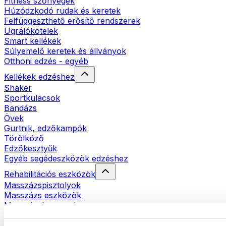
Fitness szőnyegek
Húzódzkodó rudak és keretek
Felfüggeszthető erősítő rendszerek
Ugrálókötelek
Smart kellékek
Súlyemelő keretek és állványok
Otthoni edzés - egyéb
Kellékek edzéshez
Shaker
Sportkulacsok
Bandázs
Övek
Gurtnik, edzőkampók
Törölköző
Edzőkesztyűk
Egyéb segédeszközök edzéshez
Rehabilitációs eszközök
Masszázspisztolyok
Masszázs eszközök
Masszázshengerek
Egyéb rehabilitációs eszközök