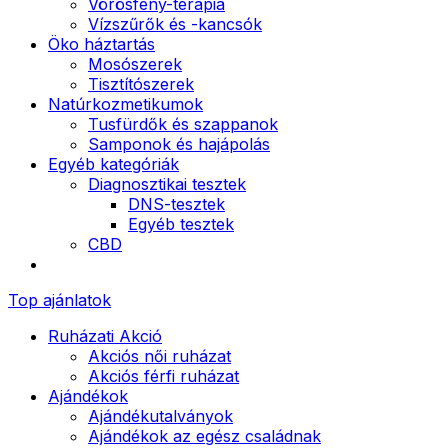
Vörösfény-terápia
Vízszűrők és -kancsók
Öko háztartás
Mosószerek
Tisztítószerek
Natúrkozmetikumok
Tusfürdők és szappanok
Samponok és hajápolás
Egyéb kategóriák
Diagnosztikai tesztek
DNS-tesztek
Egyéb tesztek
CBD
Top ajánlatok
Ruházati Akció
Akciós női ruházat
Akciós férfi ruházat
Ajándékok
Ajándékutalványok
Ajándékok az egész családnak