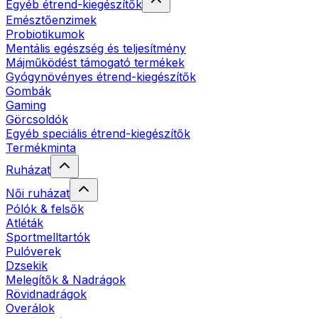
Egyéb étrend-kiegészítők
Emésztőenzimek
Probiotikumok
Mentális egészség és teljesítmény
Májműködést támogató termékek
Gyógynövényes étrend-kiegészítők
Gombák
Gaming
Görcsoldók
Egyéb speciális étrend-kiegészítők
Termékminta
Ruházat
Női ruházat
Pólók & felsők
Atléták
Sportmelltartók
Pulóverek
Dzsekik
Melegítők & Nadrágok
Rövidnadrágok
Overálok