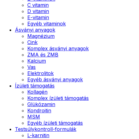
C vitamin
D vitamin
E-vitamin
Egyéb vitaminok
Ásványi anyagok
Magnézium
Cink
Komplex ásványi anyagok
ZMA és ZMB
Kalcium
Vas
Elektrolitok
Egyéb ásványi anyagok
Ízületi támogatás
Kollagén
Komplex ízületi támogatás
Glükózamin
Kondroitin
MSM
Egyéb ízületi támogatás
Testsúlykontroll-formulák
L-karnitin