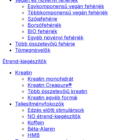
Egykomponensű vegán fehérjék
Többkomponensű vegán fehérjék
Szójafehérje
Borsófehérjék
BIO fehérjék
Egyéb növényi fehérjék
Több összetevőjű fehérje
Tömegnövelők
Étrend-kiegészítők
Kreatin
Kreatin monohidrát
Kreatin Creapure®
Több összetevőjű kreatin
Kreatin egyéb formái
Teljesítményfokozók
Edzés előtti stimulánsok
NO étrend-kiegészítők
Koffein
Béta-Alanin
HMB