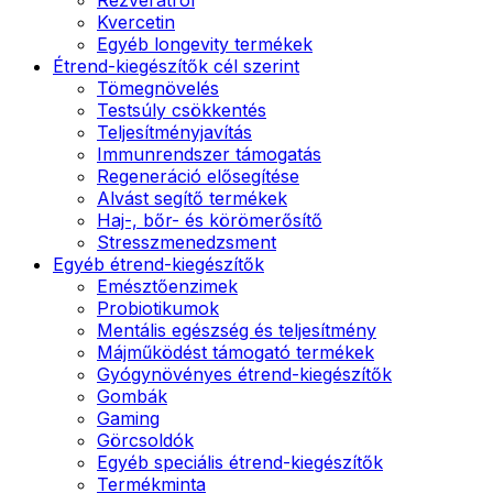
Kvercetin
Egyéb longevity termékek
Étrend-kiegészítők cél szerint
Tömegnövelés
Testsúly csökkentés
Teljesítményjavítás
Immunrendszer támogatás
Regeneráció elősegítése
Alvást segítő termékek
Haj-, bőr- és körömerősítő
Stresszmenedzsment
Egyéb étrend-kiegészítők
Emésztőenzimek
Probiotikumok
Mentális egészség és teljesítmény
Májműködést támogató termékek
Gyógynövényes étrend-kiegészítők
Gombák
Gaming
Görcsoldók
Egyéb speciális étrend-kiegészítők
Termékminta