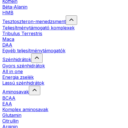
Koffein
Béta-Alanin
HMB
Tesztoszteron-menedzsment
Teljesítménytámogató komplexek
Tribulus Terrestris
Maca
DAA
Egyéb teljesítménytámogatók
Szénhidrátok
Gyors szénhidrátok
All in one
Energia zselék
Lassú szénhidrátok
Aminosavak
BCAA
EAA
Komplex aminosavak
Glutamin
Citrullin
Arginin