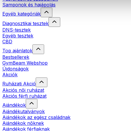
Samponok és hajápolás
Egyéb kategóriák
Diagnosztikai tesztek
DNS-tesztek
Egyéb tesztek
CBD
Top ajánlatok
Bestsellerek
GymBeam Webshop
Újdonságok
Akciók
Ruházati Akció
Akciós női ruházat
Akciós férfi ruházat
Ajándékok
Ajándékutalványok
Ajándékok az egész családnak
Ajándékok nőknek
Ajándékok férfiaknak