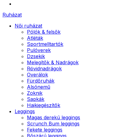
Ruházat
Női ruházat
Pólók & felsők
Atléták
Sportmelltartók
Pulóverek
Dzsekik
Melegítők & Nadrágok
Rövidnadrágok
Overálok
Fürdőruhák
Alsónemű
Zoknik
Sapkák
Hajkiegészítők
Leggings
Magas derekú leggings
Scrunch Bum leggings
Fekete leggings
Bőszárú leggings