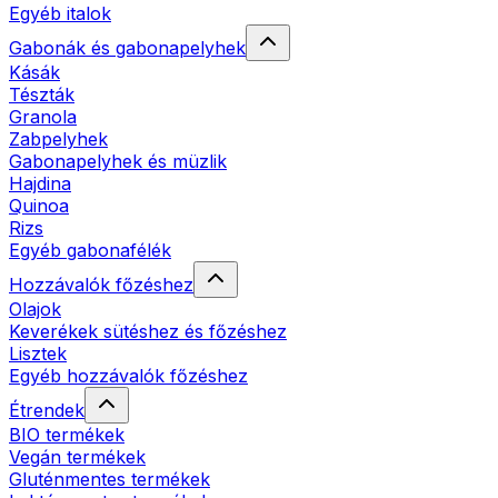
Egyéb italok
Gabonák és gabonapelyhek
Kásák
Tészták
Granola
Zabpelyhek
Gabonapelyhek és müzlik
Hajdina
Quinoa
Rizs
Egyéb gabonafélék
Hozzávalók főzéshez
Olajok
Keverékek sütéshez és főzéshez
Lisztek
Egyéb hozzávalók főzéshez
Étrendek
BIO termékek
Vegán termékek
Gluténmentes termékek