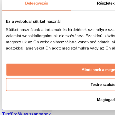
Táskák & hátizsákok
Beleegyezés
Részletek
Ételhordó táskák & kiegészítők
Edzőtáskák
Hátizsákok
Ez a weboldal sütiket használ
Tevékenység alapú kiegészítők
Sütiket használunk a tartalmak és hirdetések személyre sza
Futás
valamint weboldalforgalmunk elemzéséhez. Ezenkívül közöss
Küzdősportok
megosztjuk az Ön weboldalhasználatra vonatkozó adatait, a
Kerékpározás
Jóga és pilates
adatokkal, amelyeket Ön adott meg számukra vagy az Ön álta
Hidegterápia
Úszás
Túrázás
Mindennek a meg
Biohacking
Vörösfény-terápia
Vízszűrők és -kancsók
Testre szabá
Öko háztartás
Mosószerek
Megtagad
Tisztítószerek
Natúrkozmetikumok
Tusfürdők és szappanok