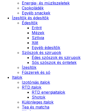
Energia- és müzliszeletek
Csokoládék
Egyéb snackek
Ízesítők és édesítők
Édesítők
Eritrit
Mézek
Sztívia
Xilit
Egyéb édesítők
Szószok és szirupok
Édes szószok és szirupok
Sós szószok és öntetek
Ízesítők
Fűszerek és só
Italok
Izotóniás italok
RTD italok
RTD energiaitalok
Shotok
Különleges italok
Tea és matcha