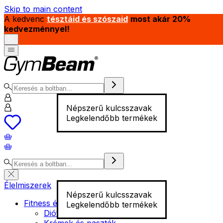
Skip to main content
A kedvenc
tésztáid és szószaid
most akár 20%
kedvezménnyel!
Népszerű kulcsszavak
Legkelendőbb termékek
Élelmiszerek
Népszerű kulcsszavak
Fitness élelmiszer
Legkelendőbb termékek
Diófélék
Krémek és paszták