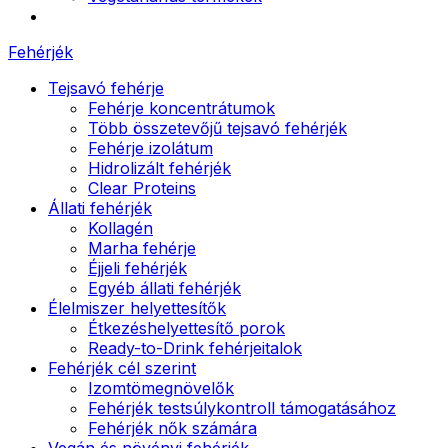
Fehérjék
Tejsavó fehérje
Fehérje koncentrátumok
Több összetevőjű tejsavó fehérjék
Fehérje izolátum
Hidrolizált fehérjék
Clear Proteins
Állati fehérjék
Kollagén
Marha fehérje
Éjjeli fehérjék
Egyéb állati fehérjék
Élelmiszer helyettesítők
Étkezéshelyettesítő porok
Ready-to-Drink fehérjeitalok
Fehérjék cél szerint
Izomtömegnövelők
Fehérjék testsúlykontroll támogatásához
Fehérjék nők számára
Vegán és növényi fehérjék