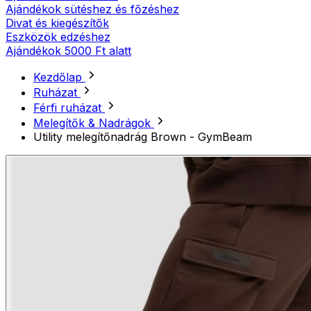
Ajándékok sütéshez és főzéshez
Divat és kiegészítők
Eszközök edzéshez
Ajándékok 5000 Ft alatt
Kezdőlap
Ruházat
Férfi ruházat
Melegítők & Nadrágok
Utility melegítőnadrág Brown - GymBeam