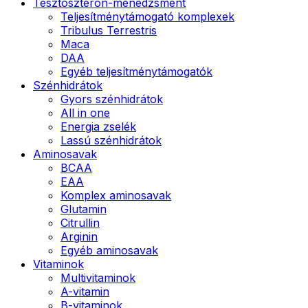
Tesztoszteron-menedzsment
Teljesítménytámogató komplexek
Tribulus Terrestris
Maca
DAA
Egyéb teljesítménytámogatók
Szénhidrátok
Gyors szénhidrátok
All in one
Energia zselék
Lassú szénhidrátok
Aminosavak
BCAA
EAA
Komplex aminosavak
Glutamin
Citrullin
Arginin
Egyéb aminosavak
Vitaminok
Multivitaminok
A-vitamin
B-vitaminok