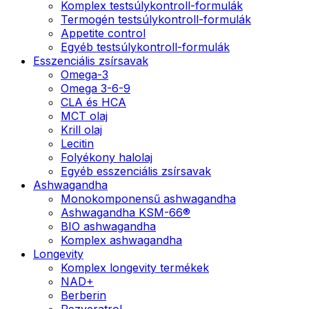
Komplex testsúlykontroll-formulák
Termogén testsúlykontroll-formulák
Appetite control
Egyéb testsúlykontroll-formulák
Esszenciális zsírsavak
Omega-3
Omega 3-6-9
CLA és HCA
MCT olaj
Krill olaj
Lecitin
Folyékony halolaj
Egyéb esszenciális zsírsavak
Ashwagandha
Monokomponensű ashwagandha
Ashwagandha KSM-66®
BIO ashwagandha
Komplex ashwagandha
Longevity
Komplex longevity termékek
NAD+
Berberin
Rezveratrol