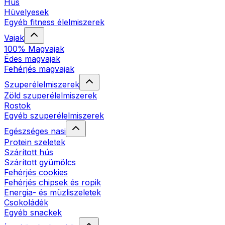
Hús
Hüvelyesek
Egyéb fitness élelmiszerek
Vajak
100% Magvajak
Édes magvajak
Fehérjés magvajak
Szuperélelmiszerek
Zöld szuperélelmiszerek
Rostok
Egyéb szuperélelmiszerek
Egészséges nasi
Protein szeletek
Szárított hús
Szárított gyümölcs
Fehérjés cookies
Fehérjés chipsek és ropik
Energia- és müzliszeletek
Csokoládék
Egyéb snackek