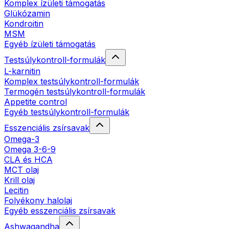
Komplex ízületi támogatás
Glükózamin
Kondroitin
MSM
Egyéb ízületi támogatás
Testsúlykontroll-formulák
L-karnitin
Komplex testsúlykontroll-formulák
Termogén testsúlykontroll-formulák
Appetite control
Egyéb testsúlykontroll-formulák
Esszenciális zsírsavak
Omega-3
Omega 3-6-9
CLA és HCA
MCT olaj
Krill olaj
Lecitin
Folyékony halolaj
Egyéb esszenciális zsírsavak
Ashwagandha