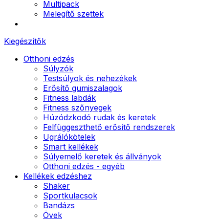
Multipack
Melegítő szettek
Kiegészítők
Otthoni edzés
Súlyzók
Testsúlyok és nehezékek
Erősítő gumiszalagok
Fitness labdák
Fitness szőnyegek
Húzódzkodó rudak és keretek
Felfüggeszthető erősítő rendszerek
Ugrálókötelek
Smart kellékek
Súlyemelő keretek és állványok
Otthoni edzés - egyéb
Kellékek edzéshez
Shaker
Sportkulacsok
Bandázs
Övek