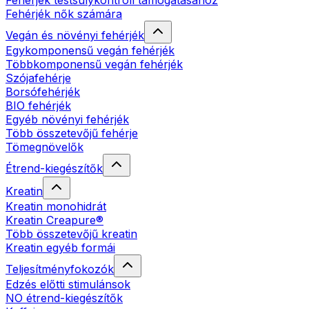
Fehérjék testsúlykontroll támogatásához
Fehérjék nők számára
Vegán és növényi fehérjék
Egykomponensű vegán fehérjék
Többkomponensű vegán fehérjék
Szójafehérje
Borsófehérjék
BIO fehérjék
Egyéb növényi fehérjék
Több összetevőjű fehérje
Tömegnövelők
Étrend-kiegészítők
Kreatin
Kreatin monohidrát
Kreatin Creapure®
Több összetevőjű kreatin
Kreatin egyéb formái
Teljesítményfokozók
Edzés előtti stimulánsok
NO étrend-kiegészítők