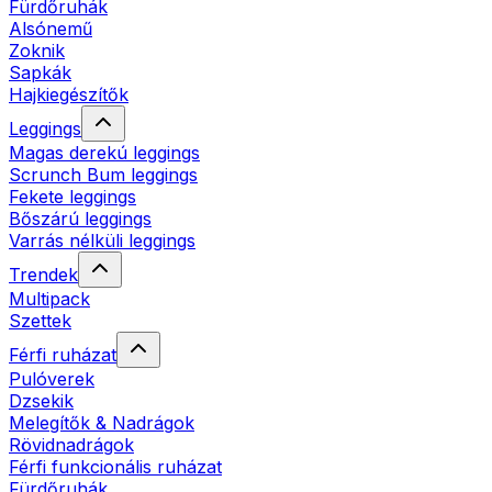
Fürdőruhák
Alsónemű
Zoknik
Sapkák
Hajkiegészítők
Leggings
Magas derekú leggings
Scrunch Bum leggings
Fekete leggings
Bőszárú leggings
Varrás nélküli leggings
Trendek
Multipack
Szettek
Férfi ruházat
Pulóverek
Dzsekik
Melegítők & Nadrágok
Rövidnadrágok
Férfi funkcionális ruházat
Fürdőruhák