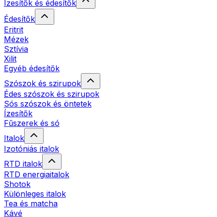
Ízesítők és édesítők
Édesítők
Eritrit
Mézek
Sztívia
Xilit
Egyéb édesítők
Szószok és szirupok
Édes szószok és szirupok
Sós szószok és öntetek
Ízesítők
Fűszerek és só
Italok
Izotóniás italok
RTD italok
RTD energiaitalok
Shotok
Különleges italok
Tea és matcha
Kávé