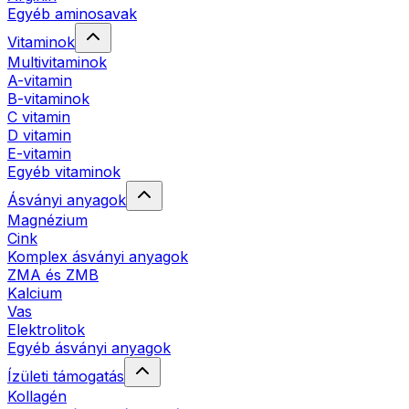
Egyéb aminosavak
Vitaminok
Multivitaminok
A-vitamin
B-vitaminok
C vitamin
D vitamin
E-vitamin
Egyéb vitaminok
Ásványi anyagok
Magnézium
Cink
Komplex ásványi anyagok
ZMA és ZMB
Kalcium
Vas
Elektrolitok
Egyéb ásványi anyagok
Ízületi támogatás
Kollagén