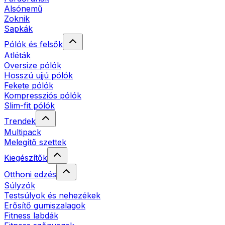
Alsónemű
Zoknik
Sapkák
Pólók és felsők
Atléták
Oversize pólók
Hosszú ujjú pólók
Fekete pólók
Kompressziós pólók
Slim-fit pólók
Trendek
Multipack
Melegítő szettek
Kiegészítők
Otthoni edzés
Súlyzók
Testsúlyok és nehezékek
Erősítő gumiszalagok
Fitness labdák