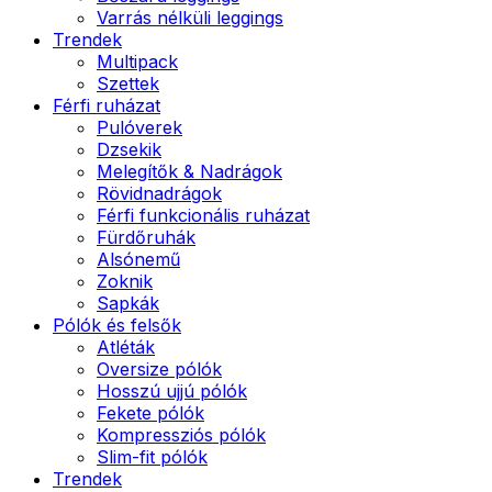
Varrás nélküli leggings
Trendek
Multipack
Szettek
Férfi ruházat
Pulóverek
Dzsekik
Melegítők & Nadrágok
Rövidnadrágok
Férfi funkcionális ruházat
Fürdőruhák
Alsónemű
Zoknik
Sapkák
Pólók és felsők
Atléták
Oversize pólók
Hosszú ujjú pólók
Fekete pólók
Kompressziós pólók
Slim-fit pólók
Trendek