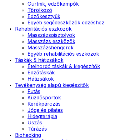
Gurtnik, edzőkampók
Törölköző
Edzőkesztyűk
Egyéb segédeszközök edzéshez
Rehabilitációs eszközök
Masszázspisztolyok
Masszázs eszközök
Masszázshengerek
Egyéb rehabilitációs eszközök
Táskák & hátizsákok
Ételhordó táskák & kiegészítők
Edzőtáskák
Hátizsákok
Tevékenység alapú kiegészítők
Futás
Küzdősportok
Kerékpározás
Jóga és pilates
Hidegterápia
Úszás
Túrázás
Biohacking