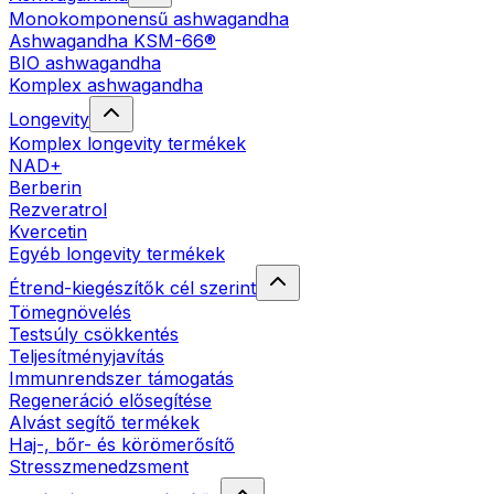
Monokomponensű ashwagandha
Ashwagandha KSM-66®
BIO ashwagandha
Komplex ashwagandha
Longevity
Komplex longevity termékek
NAD+
Berberin
Rezveratrol
Kvercetin
Egyéb longevity termékek
Étrend-kiegészítők cél szerint
Tömegnövelés
Testsúly csökkentés
Teljesítményjavítás
Immunrendszer támogatás
Regeneráció elősegítése
Alvást segítő termékek
Haj-, bőr- és körömerősítő
Stresszmenedzsment