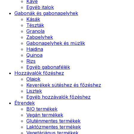
Kávé
Egyéb italok
Gabonák és gabonapelyhek
Kásák
Tészták
Granola
Zabpelyhek
Gabonapelyhek és müzlik
Hajdina
Quinoa
Rizs
Egyéb gabonafélék
Hozzávalók főzéshez
Olajok
Keverékek sütéshez és főzéshez
Lisztek
Egyéb hozzávalók főzéshez
Étrendek
BIO termékek
Vegán termékek
Gluténmentes termékek
Laktózmentes termékek
Vegetáriánus termékek