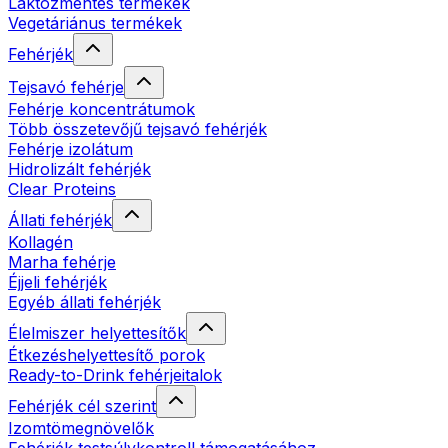
Laktózmentes termékek
Vegetáriánus termékek
Fehérjék
Tejsavó fehérje
Fehérje koncentrátumok
Több összetevőjű tejsavó fehérjék
Fehérje izolátum
Hidrolizált fehérjék
Clear Proteins
Állati fehérjék
Kollagén
Marha fehérje
Éjjeli fehérjék
Egyéb állati fehérjék
Élelmiszer helyettesítők
Étkezéshelyettesítő porok
Ready-to-Drink fehérjeitalok
Fehérjék cél szerint
Izomtömegnövelők