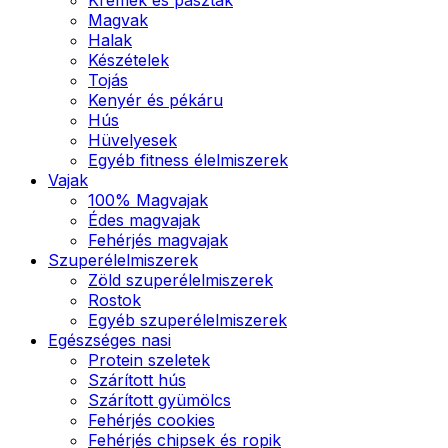
Magvak
Halak
Készételek
Tojás
Kenyér és pékáru
Hús
Hüvelyesek
Egyéb fitness élelmiszerek
Vajak
100% Magvajak
Édes magvajak
Fehérjés magvajak
Szuperélelmiszerek
Zöld szuperélelmiszerek
Rostok
Egyéb szuperélelmiszerek
Egészséges nasi
Protein szeletek
Szárított hús
Szárított gyümölcs
Fehérjés cookies
Fehérjés chipsek és ropik