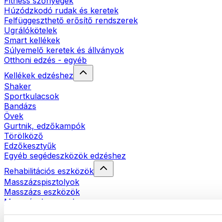
Fitness szőnyegek
Húzódzkodó rudak és keretek
Felfüggeszthető erősítő rendszerek
Ugrálókötelek
Smart kellékek
Súlyemelő keretek és állványok
Otthoni edzés - egyéb
Kellékek edzéshez
Shaker
Sportkulacsok
Bandázs
Övek
Gurtnik, edzőkampók
Törölköző
Edzőkesztyűk
Egyéb segédeszközök edzéshez
Rehabilitációs eszközök
Masszázspisztolyok
Masszázs eszközök
Masszázshengerek
Egyéb rehabilitációs eszközök