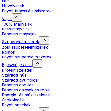
Hús
Hüvelyesek
Egyéb fitness élelmiszerek
Vajak
100% Magvajak
Édes magvajak
Fehérjés magvajak
Szuperélelmiszerek
Zöld szuperélelmiszerek
Rostok
Egyéb szuperélelmiszerek
Egészséges nasi
Protein szeletek
Szárított hús
Szárított gyümölcs
Fehérjés cookies
Fehérjés chipsek és ropik
Energia- és müzliszeletek
Csokoládék
Egyéb snackek