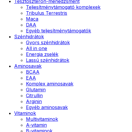
Tesztoszteron-menedzsment
Teljesítménytámogató komplexek
Tribulus Terrestris
Maca
DAA
Egyéb teljesítménytámogatók
Szénhidrátok
Gyors szénhidrátok
All in one
Energia zselék
Lassú szénhidrátok
Aminosavak
BCAA
EAA
Komplex aminosavak
Glutamin
Citrullin
Arginin
Egyéb aminosavak
Vitaminok
Multivitaminok
A-vitamin
B-vitaminok