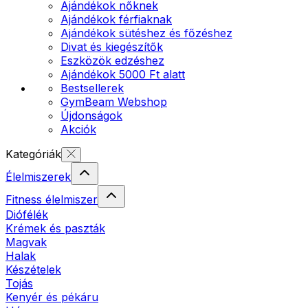
Ajándékok nőknek
Ajándékok férfiaknak
Ajándékok sütéshez és főzéshez
Divat és kiegészítők
Eszközök edzéshez
Ajándékok 5000 Ft alatt
Bestsellerek
GymBeam Webshop
Újdonságok
Akciók
Kategóriák
Élelmiszerek
Fitness élelmiszer
Diófélék
Krémek és paszták
Magvak
Halak
Készételek
Tojás
Kenyér és pékáru