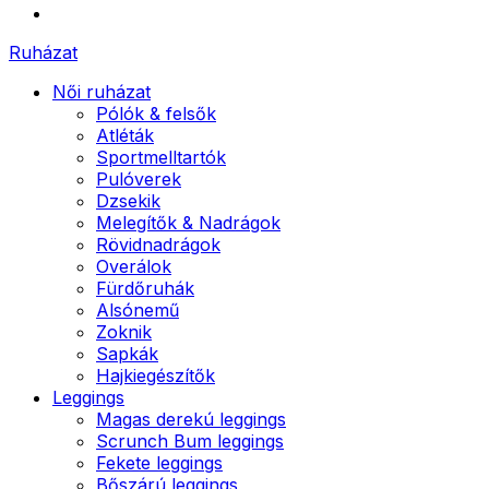
Ruházat
Női ruházat
Pólók & felsők
Atléták
Sportmelltartók
Pulóverek
Dzsekik
Melegítők & Nadrágok
Rövidnadrágok
Overálok
Fürdőruhák
Alsónemű
Zoknik
Sapkák
Hajkiegészítők
Leggings
Magas derekú leggings
Scrunch Bum leggings
Fekete leggings
Bőszárú leggings