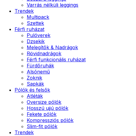
Varrás nélküli leggings
Trendek
Multipack
Szettek
Férfi ruházat
Pulóverek
Dzsekik
Melegítők & Nadrágok
Rövidnadrágok
Férfi funkcionális ruházat
Fürdőruhák
Alsónemű
Zoknik
Sapkák
Pólók és felsők
Atléták
Oversize pólók
Hosszú ujjú pólók
Fekete pólók
Kompressziós pólók
Slim-fit pólók
Trendek