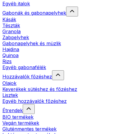
Egyéb italok
Gabonák és gabonapelyhek
Kásák
Tészták
Granola
Zabpelyhek
Gabonapelyhek és müzlik
Hajdina
Quinoa
Rizs
Egyéb gabonafélék
Hozzávalók főzéshez
Olajok
Keverékek sütéshez és főzéshez
Lisztek
Egyéb hozzávalók főzéshez
Étrendek
BIO termékek
Vegán termékek
Gluténmentes termékek