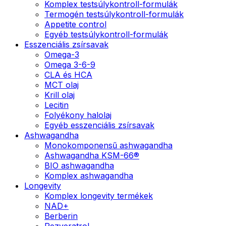
Komplex testsúlykontroll-formulák
Termogén testsúlykontroll-formulák
Appetite control
Egyéb testsúlykontroll-formulák
Esszenciális zsírsavak
Omega-3
Omega 3-6-9
CLA és HCA
MCT olaj
Krill olaj
Lecitin
Folyékony halolaj
Egyéb esszenciális zsírsavak
Ashwagandha
Monokomponensű ashwagandha
Ashwagandha KSM-66®
BIO ashwagandha
Komplex ashwagandha
Longevity
Komplex longevity termékek
NAD+
Berberin
Rezveratrol