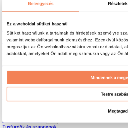
Táskák & hátizsákok
Beleegyezés
Részletek
Ételhordó táskák & kiegészítők
Edzőtáskák
Hátizsákok
Ez a weboldal sütiket használ
Tevékenység alapú kiegészítők
Sütiket használunk a tartalmak és hirdetések személyre sza
Futás
valamint weboldalforgalmunk elemzéséhez. Ezenkívül közöss
Küzdősportok
megosztjuk az Ön weboldalhasználatra vonatkozó adatait, a
Kerékpározás
Jóga és pilates
adatokkal, amelyeket Ön adott meg számukra vagy az Ön álta
Hidegterápia
Úszás
Túrázás
Mindennek a meg
Biohacking
Vörösfény-terápia
Vízszűrők és -kancsók
Testre szabá
Öko háztartás
Mosószerek
Megtagad
Tisztítószerek
Natúrkozmetikumok
Tusfürdők és szappanok