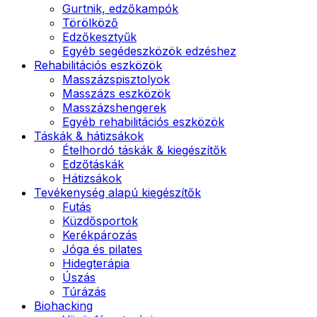
Gurtnik, edzőkampók
Törölköző
Edzőkesztyűk
Egyéb segédeszközök edzéshez
Rehabilitációs eszközök
Masszázspisztolyok
Masszázs eszközök
Masszázshengerek
Egyéb rehabilitációs eszközök
Táskák & hátizsákok
Ételhordó táskák & kiegészítők
Edzőtáskák
Hátizsákok
Tevékenység alapú kiegészítők
Futás
Küzdősportok
Kerékpározás
Jóga és pilates
Hidegterápia
Úszás
Túrázás
Biohacking