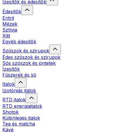
Ízesítők és édesítők
Édesítők
Eritrit
Mézek
Sztívia
Xilit
Egyéb édesítők
Szószok és szirupok
Édes szószok és szirupok
Sós szószok és öntetek
Ízesítők
Fűszerek és só
Italok
Izotóniás italok
RTD italok
RTD energiaitalok
Shotok
Különleges italok
Tea és matcha
Kávé