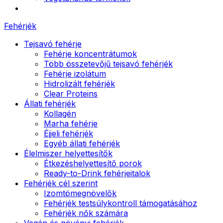
Fehérjék
Tejsavó fehérje
Fehérje koncentrátumok
Több összetevőjű tejsavó fehérjék
Fehérje izolátum
Hidrolizált fehérjék
Clear Proteins
Állati fehérjék
Kollagén
Marha fehérje
Éjjeli fehérjék
Egyéb állati fehérjék
Élelmiszer helyettesítők
Étkezéshelyettesítő porok
Ready-to-Drink fehérjeitalok
Fehérjék cél szerint
Izomtömegnövelők
Fehérjék testsúlykontroll támogatásához
Fehérjék nők számára
Vegán és növényi fehérjék