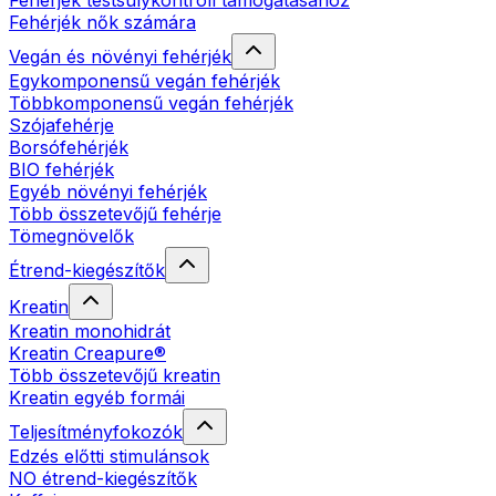
Fehérjék testsúlykontroll támogatásához
Fehérjék nők számára
Vegán és növényi fehérjék
Egykomponensű vegán fehérjék
Többkomponensű vegán fehérjék
Szójafehérje
Borsófehérjék
BIO fehérjék
Egyéb növényi fehérjék
Több összetevőjű fehérje
Tömegnövelők
Étrend-kiegészítők
Kreatin
Kreatin monohidrát
Kreatin Creapure®
Több összetevőjű kreatin
Kreatin egyéb formái
Teljesítményfokozók
Edzés előtti stimulánsok
NO étrend-kiegészítők