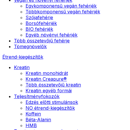
Egykomponensű vegán fehérjék
Többkomponensű vegán fehérjék
Szójafehérje
Borsófehérjék
BIO fehérjék
Egyéb növényi fehérjék
Több összetevőjű fehérje
Tömegnövelők
Étrend-kiegészítők
Kreatin
Kreatin monohidrát
Kreatin Creapure®
Több összetevőjű kreatin
Kreatin egyéb formái
Teljesítményfokozók
Edzés előtti stimulánsok
NO étrend-kiegészítők
Koffein
Béta-Alanin
HMB