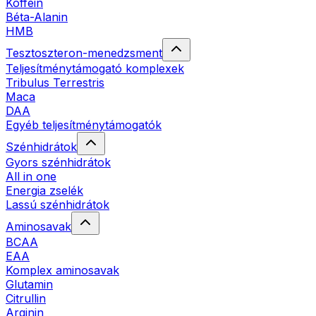
Koffein
Béta-Alanin
HMB
Tesztoszteron-menedzsment
Teljesítménytámogató komplexek
Tribulus Terrestris
Maca
DAA
Egyéb teljesítménytámogatók
Szénhidrátok
Gyors szénhidrátok
All in one
Energia zselék
Lassú szénhidrátok
Aminosavak
BCAA
EAA
Komplex aminosavak
Glutamin
Citrullin
Arginin