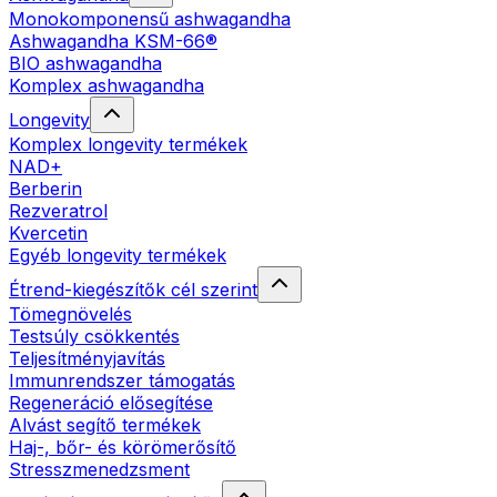
Monokomponensű ashwagandha
Ashwagandha KSM-66®
BIO ashwagandha
Komplex ashwagandha
Longevity
Komplex longevity termékek
NAD+
Berberin
Rezveratrol
Kvercetin
Egyéb longevity termékek
Étrend-kiegészítők cél szerint
Tömegnövelés
Testsúly csökkentés
Teljesítményjavítás
Immunrendszer támogatás
Regeneráció elősegítése
Alvást segítő termékek
Haj-, bőr- és körömerősítő
Stresszmenedzsment