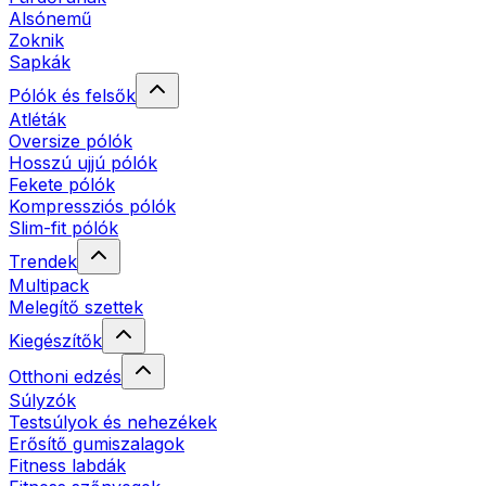
Alsónemű
Zoknik
Sapkák
Pólók és felsők
Atléták
Oversize pólók
Hosszú ujjú pólók
Fekete pólók
Kompressziós pólók
Slim-fit pólók
Trendek
Multipack
Melegítő szettek
Kiegészítők
Otthoni edzés
Súlyzók
Testsúlyok és nehezékek
Erősítő gumiszalagok
Fitness labdák