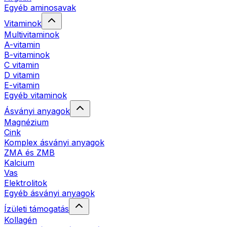
Egyéb aminosavak
Vitaminok
Multivitaminok
A-vitamin
B-vitaminok
C vitamin
D vitamin
E-vitamin
Egyéb vitaminok
Ásványi anyagok
Magnézium
Cink
Komplex ásványi anyagok
ZMA és ZMB
Kalcium
Vas
Elektrolitok
Egyéb ásványi anyagok
Ízületi támogatás
Kollagén