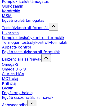
Komplex ízületi támogatás
Glükózamin
Kondroitin
MSM
Egyéb ízületi támogatás
Testsúlykontroll-formulák
L-karnitin
Komplex testsúlykontroll-formulák
Termogén testsúlykontroll-formulák
Appetite control
Egyéb testsúlykontroll-formulák
Esszenciális zsírsavak
Omega-3
Omega 3-6-9
CLA és HCA
MCT olaj
Krill olaj
Lecitin
Folyékony halolaj
Egyéb esszenciális zsírsavak
Ashwagandha