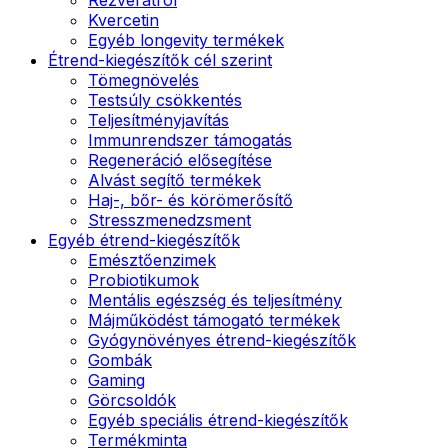
Kvercetin
Egyéb longevity termékek
Étrend-kiegészítők cél szerint
Tömegnövelés
Testsúly csökkentés
Teljesítményjavítás
Immunrendszer támogatás
Regeneráció elősegítése
Alvást segítő termékek
Haj-, bőr- és körömerősítő
Stresszmenedzsment
Egyéb étrend-kiegészítők
Emésztőenzimek
Probiotikumok
Mentális egészség és teljesítmény
Májműködést támogató termékek
Gyógynövényes étrend-kiegészítők
Gombák
Gaming
Görcsoldók
Egyéb speciális étrend-kiegészítők
Termékminta