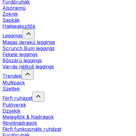
Fürdőruhák
Alsónemű
Zoknik
Sapkák
Hajkiegészítők
Leggings
Magas derekú leggings
Scrunch Bum leggings
Fekete leggings
Bőszárú leggings
Varrás nélküli leggings
Trendek
Multipack
Szettek
Férfi ruházat
Pulóverek
Dzsekik
Melegítők & Nadrágok
Rövidnadrágok
Férfi funkcionális ruházat
Fürdőruhák