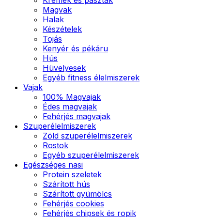
Magvak
Halak
Készételek
Tojás
Kenyér és pékáru
Hús
Hüvelyesek
Egyéb fitness élelmiszerek
Vajak
100% Magvajak
Édes magvajak
Fehérjés magvajak
Szuperélelmiszerek
Zöld szuperélelmiszerek
Rostok
Egyéb szuperélelmiszerek
Egészséges nasi
Protein szeletek
Szárított hús
Szárított gyümölcs
Fehérjés cookies
Fehérjés chipsek és ropik