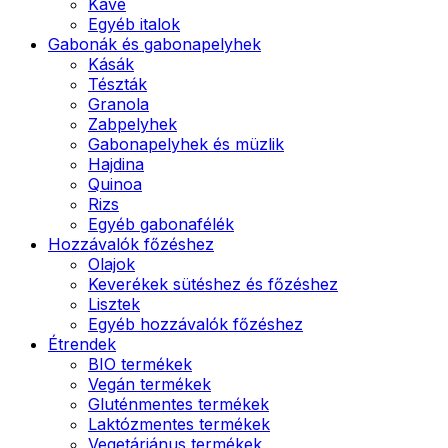
Kávé
Egyéb italok
Gabonák és gabonapelyhek
Kásák
Tészták
Granola
Zabpelyhek
Gabonapelyhek és müzlik
Hajdina
Quinoa
Rizs
Egyéb gabonafélék
Hozzávalók főzéshez
Olajok
Keverékek sütéshez és főzéshez
Lisztek
Egyéb hozzávalók főzéshez
Étrendek
BIO termékek
Vegán termékek
Gluténmentes termékek
Laktózmentes termékek
Vegetáriánus termékek