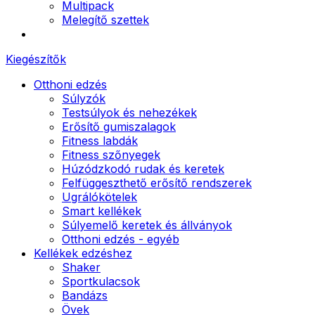
Multipack
Melegítő szettek
Kiegészítők
Otthoni edzés
Súlyzók
Testsúlyok és nehezékek
Erősítő gumiszalagok
Fitness labdák
Fitness szőnyegek
Húzódzkodó rudak és keretek
Felfüggeszthető erősítő rendszerek
Ugrálókötelek
Smart kellékek
Súlyemelő keretek és állványok
Otthoni edzés - egyéb
Kellékek edzéshez
Shaker
Sportkulacsok
Bandázs
Övek