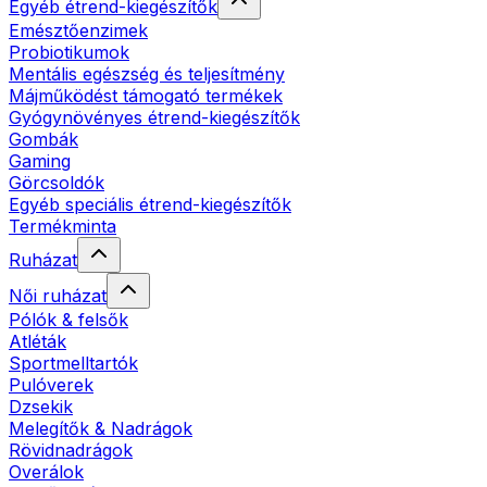
Egyéb étrend-kiegészítők
Emésztőenzimek
Probiotikumok
Mentális egészség és teljesítmény
Májműködést támogató termékek
Gyógynövényes étrend-kiegészítők
Gombák
Gaming
Görcsoldók
Egyéb speciális étrend-kiegészítők
Termékminta
Ruházat
Női ruházat
Pólók & felsők
Atléták
Sportmelltartók
Pulóverek
Dzsekik
Melegítők & Nadrágok
Rövidnadrágok
Overálok