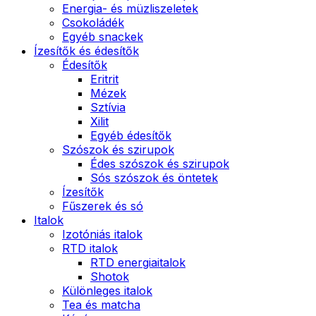
Energia- és müzliszeletek
Csokoládék
Egyéb snackek
Ízesítők és édesítők
Édesítők
Eritrit
Mézek
Sztívia
Xilit
Egyéb édesítők
Szószok és szirupok
Édes szószok és szirupok
Sós szószok és öntetek
Ízesítők
Fűszerek és só
Italok
Izotóniás italok
RTD italok
RTD energiaitalok
Shotok
Különleges italok
Tea és matcha