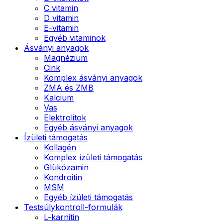
C vitamin
D vitamin
E-vitamin
Egyéb vitaminok
Ásványi anyagok
Magnézium
Cink
Komplex ásványi anyagok
ZMA és ZMB
Kalcium
Vas
Elektrolitok
Egyéb ásványi anyagok
Ízületi támogatás
Kollagén
Komplex ízületi támogatás
Glükózamin
Kondroitin
MSM
Egyéb ízületi támogatás
Testsúlykontroll-formulák
L-karnitin