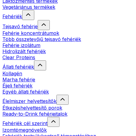
Laktózmentes termékek
Vegetáriánus termékek
Fehérjék
Tejsavó fehérje
Fehérje koncentrátumok
Több összetevőjű tejsavó fehérjék
Fehérje izolátum
Hidrolizált fehérjék
Clear Proteins
Állati fehérjék
Kollagén
Marha fehérje
Éjjeli fehérjék
Egyéb állati fehérjék
Élelmiszer helyettesítők
Étkezéshelyettesítő porok
Ready-to-Drink fehérjeitalok
Fehérjék cél szerint
Izomtömegnövelők