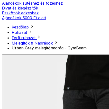
Ajándékok sütéshez és főzéshez
Divat és kiegészítők
Eszközök edzéshez
Ajándékok 5000 Ft alatt
Kezdőlap
Ruházat
Férfi ruházat
Melegítők & Nadrágok
Urban Grey melegítőnadrág - GymBeam