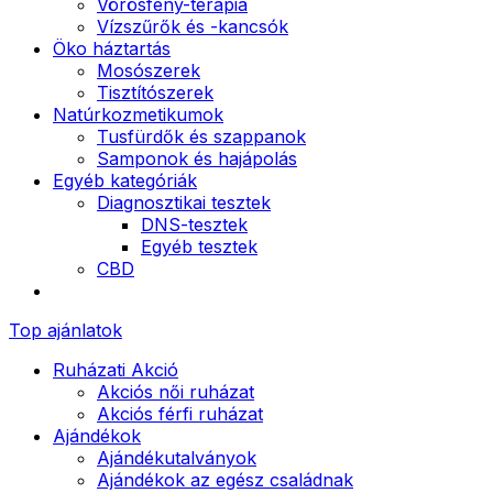
Vörösfény-terápia
Vízszűrők és -kancsók
Öko háztartás
Mosószerek
Tisztítószerek
Natúrkozmetikumok
Tusfürdők és szappanok
Samponok és hajápolás
Egyéb kategóriák
Diagnosztikai tesztek
DNS-tesztek
Egyéb tesztek
CBD
Top ajánlatok
Ruházati Akció
Akciós női ruházat
Akciós férfi ruházat
Ajándékok
Ajándékutalványok
Ajándékok az egész családnak