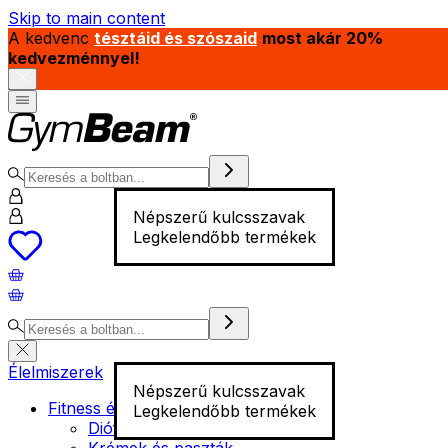
Skip to main content
A kedvenc
tésztáid és szószaid
most akár 20%
kedvezménnyel!
Népszerű kulcsszavak
Legkelendőbb termékek
Élelmiszerek
Népszerű kulcsszavak
Fitness élelmiszer
Legkelendőbb termékek
Diófélék
Krémek és paszták