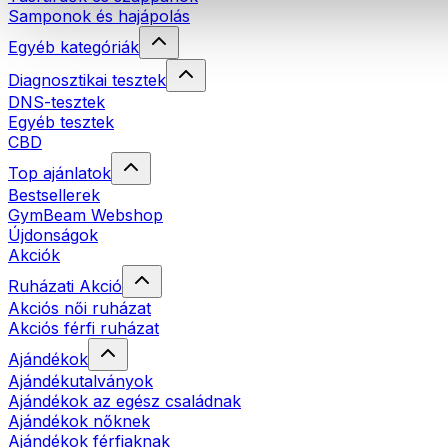
Samponok és hajápolás
Egyéb kategóriák
Diagnosztikai tesztek
DNS-tesztek
Egyéb tesztek
CBD
Top ajánlatok
Bestsellerek
GymBeam Webshop
Újdonságok
Akciók
Ruházati Akció
Akciós női ruházat
Akciós férfi ruházat
Ajándékok
Ajándékutalványok
Ajándékok az egész családnak
Ajándékok nőknek
Ajándékok férfiaknak