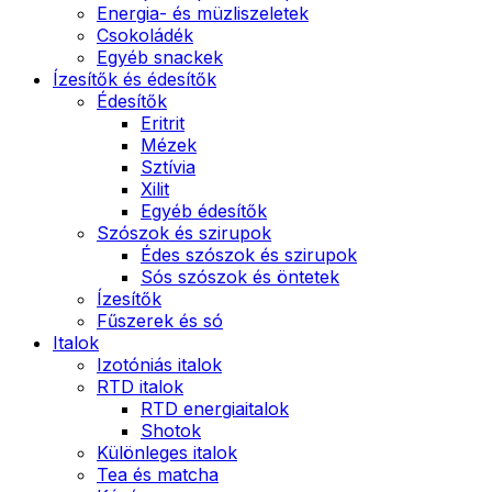
Energia- és müzliszeletek
Csokoládék
Egyéb snackek
Ízesítők és édesítők
Édesítők
Eritrit
Mézek
Sztívia
Xilit
Egyéb édesítők
Szószok és szirupok
Édes szószok és szirupok
Sós szószok és öntetek
Ízesítők
Fűszerek és só
Italok
Izotóniás italok
RTD italok
RTD energiaitalok
Shotok
Különleges italok
Tea és matcha