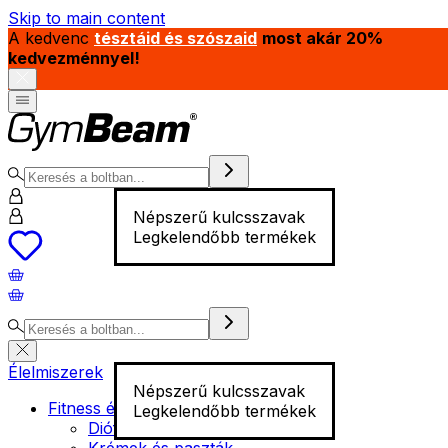
Skip to main content
A kedvenc
tésztáid és szószaid
most akár 20%
kedvezménnyel!
Népszerű kulcsszavak
Legkelendőbb termékek
Élelmiszerek
Népszerű kulcsszavak
Fitness élelmiszer
Legkelendőbb termékek
Diófélék
Krémek és paszták