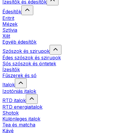
Ízesítők és édesítők
Édesítők
Eritrit
Mézek
Sztívia
Xilit
Egyéb édesítők
Szószok és szirupok
Édes szószok és szirupok
Sós szószok és öntetek
Ízesítők
Fűszerek és só
Italok
Izotóniás italok
RTD italok
RTD energiaitalok
Shotok
Különleges italok
Tea és matcha
Kávé