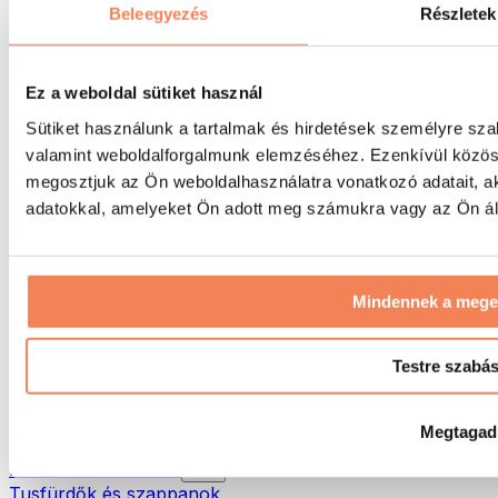
Táskák & hátizsákok
Beleegyezés
Részletek
Ételhordó táskák & kiegészítők
Edzőtáskák
Hátizsákok
Ez a weboldal sütiket használ
Tevékenység alapú kiegészítők
Sütiket használunk a tartalmak és hirdetések személyre sza
Futás
valamint weboldalforgalmunk elemzéséhez. Ezenkívül közöss
Küzdősportok
megosztjuk az Ön weboldalhasználatra vonatkozó adatait, a
Kerékpározás
Jóga és pilates
adatokkal, amelyeket Ön adott meg számukra vagy az Ön álta
Hidegterápia
Úszás
Túrázás
Mindennek a meg
Biohacking
Vörösfény-terápia
Vízszűrők és -kancsók
Testre szabá
Öko háztartás
Mosószerek
Megtagad
Tisztítószerek
Natúrkozmetikumok
Tusfürdők és szappanok