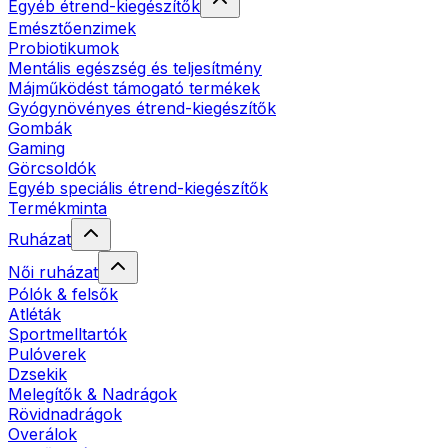
Egyéb étrend-kiegészítők
Emésztőenzimek
Probiotikumok
Mentális egészség és teljesítmény
Májműködést támogató termékek
Gyógynövényes étrend-kiegészítők
Gombák
Gaming
Görcsoldók
Egyéb speciális étrend-kiegészítők
Termékminta
Ruházat
Női ruházat
Pólók & felsők
Atléták
Sportmelltartók
Pulóverek
Dzsekik
Melegítők & Nadrágok
Rövidnadrágok
Overálok