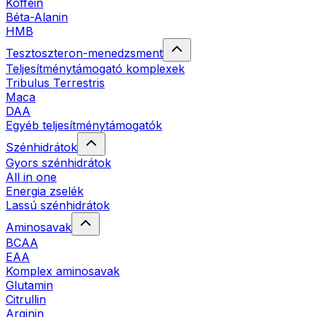
Koffein
Béta-Alanin
HMB
Tesztoszteron-menedzsment
Teljesítménytámogató komplexek
Tribulus Terrestris
Maca
DAA
Egyéb teljesítménytámogatók
Szénhidrátok
Gyors szénhidrátok
All in one
Energia zselék
Lassú szénhidrátok
Aminosavak
BCAA
EAA
Komplex aminosavak
Glutamin
Citrullin
Arginin