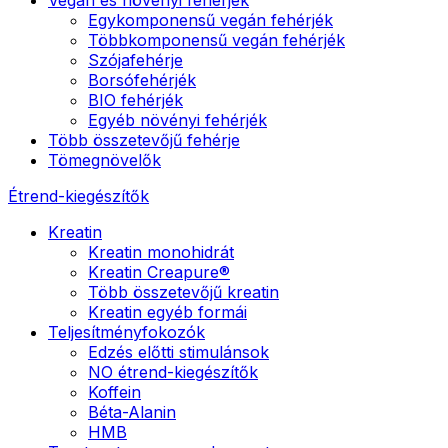
Egykomponensű vegán fehérjék
Többkomponensű vegán fehérjék
Szójafehérje
Borsófehérjék
BIO fehérjék
Egyéb növényi fehérjék
Több összetevőjű fehérje
Tömegnövelők
Étrend-kiegészítők
Kreatin
Kreatin monohidrát
Kreatin Creapure®
Több összetevőjű kreatin
Kreatin egyéb formái
Teljesítményfokozók
Edzés előtti stimulánsok
NO étrend-kiegészítők
Koffein
Béta-Alanin
HMB