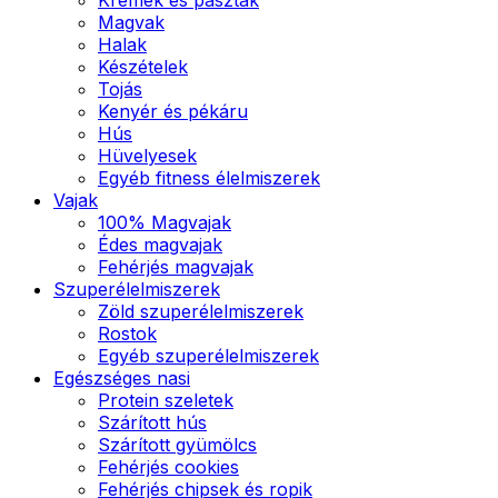
Magvak
Halak
Készételek
Tojás
Kenyér és pékáru
Hús
Hüvelyesek
Egyéb fitness élelmiszerek
Vajak
100% Magvajak
Édes magvajak
Fehérjés magvajak
Szuperélelmiszerek
Zöld szuperélelmiszerek
Rostok
Egyéb szuperélelmiszerek
Egészséges nasi
Protein szeletek
Szárított hús
Szárított gyümölcs
Fehérjés cookies
Fehérjés chipsek és ropik