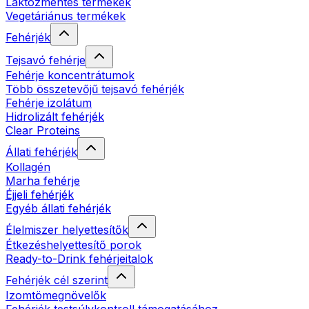
Laktózmentes termékek
Vegetáriánus termékek
Fehérjék
Tejsavó fehérje
Fehérje koncentrátumok
Több összetevőjű tejsavó fehérjék
Fehérje izolátum
Hidrolizált fehérjék
Clear Proteins
Állati fehérjék
Kollagén
Marha fehérje
Éjjeli fehérjék
Egyéb állati fehérjék
Élelmiszer helyettesítők
Étkezéshelyettesítő porok
Ready-to-Drink fehérjeitalok
Fehérjék cél szerint
Izomtömegnövelők