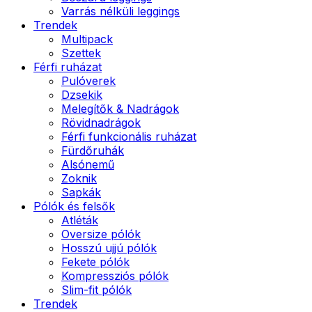
Varrás nélküli leggings
Trendek
Multipack
Szettek
Férfi ruházat
Pulóverek
Dzsekik
Melegítők & Nadrágok
Rövidnadrágok
Férfi funkcionális ruházat
Fürdőruhák
Alsónemű
Zoknik
Sapkák
Pólók és felsők
Atléták
Oversize pólók
Hosszú ujjú pólók
Fekete pólók
Kompressziós pólók
Slim-fit pólók
Trendek