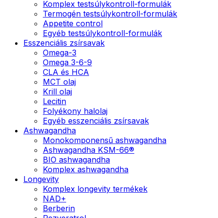
Komplex testsúlykontroll-formulák
Termogén testsúlykontroll-formulák
Appetite control
Egyéb testsúlykontroll-formulák
Esszenciális zsírsavak
Omega-3
Omega 3-6-9
CLA és HCA
MCT olaj
Krill olaj
Lecitin
Folyékony halolaj
Egyéb esszenciális zsírsavak
Ashwagandha
Monokomponensű ashwagandha
Ashwagandha KSM-66®
BIO ashwagandha
Komplex ashwagandha
Longevity
Komplex longevity termékek
NAD+
Berberin
Rezveratrol