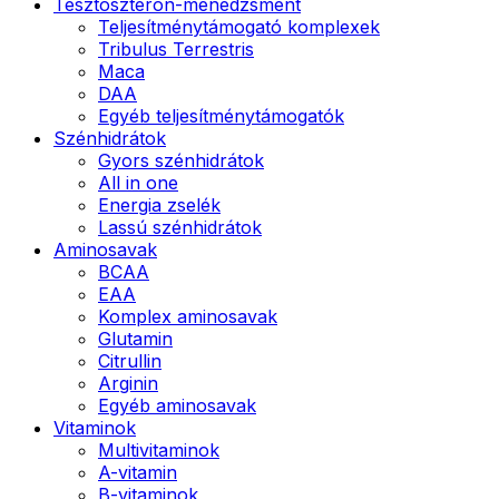
Tesztoszteron-menedzsment
Teljesítménytámogató komplexek
Tribulus Terrestris
Maca
DAA
Egyéb teljesítménytámogatók
Szénhidrátok
Gyors szénhidrátok
All in one
Energia zselék
Lassú szénhidrátok
Aminosavak
BCAA
EAA
Komplex aminosavak
Glutamin
Citrullin
Arginin
Egyéb aminosavak
Vitaminok
Multivitaminok
A-vitamin
B-vitaminok