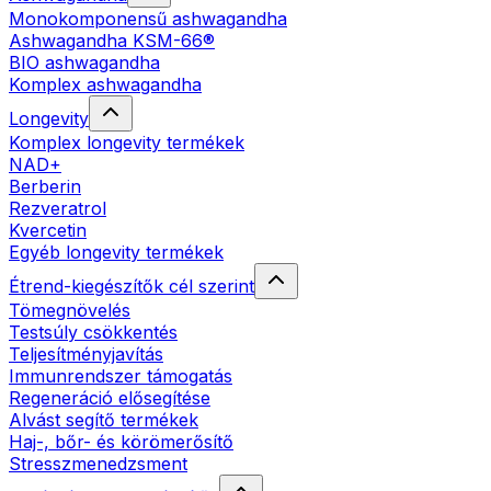
Monokomponensű ashwagandha
Ashwagandha KSM-66®
BIO ashwagandha
Komplex ashwagandha
Longevity
Komplex longevity termékek
NAD+
Berberin
Rezveratrol
Kvercetin
Egyéb longevity termékek
Étrend-kiegészítők cél szerint
Tömegnövelés
Testsúly csökkentés
Teljesítményjavítás
Immunrendszer támogatás
Regeneráció elősegítése
Alvást segítő termékek
Haj-, bőr- és körömerősítő
Stresszmenedzsment