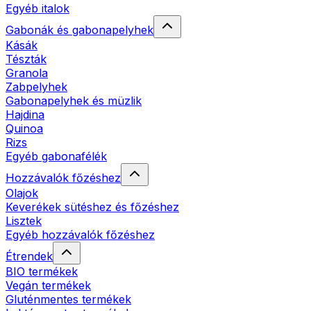
Egyéb italok
Gabonák és gabonapelyhek
Kásák
Tészták
Granola
Zabpelyhek
Gabonapelyhek és müzlik
Hajdina
Quinoa
Rizs
Egyéb gabonafélék
Hozzávalók főzéshez
Olajok
Keverékek sütéshez és főzéshez
Lisztek
Egyéb hozzávalók főzéshez
Étrendek
BIO termékek
Vegán termékek
Gluténmentes termékek