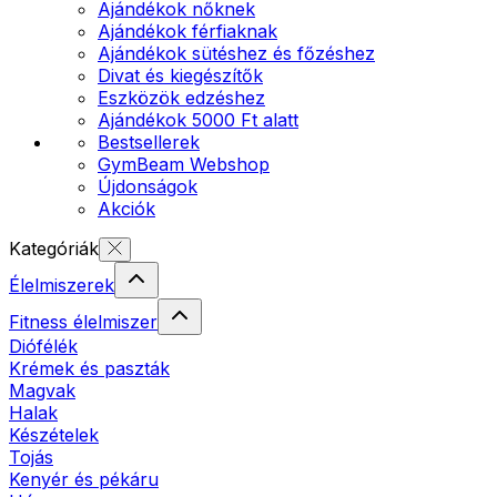
Ajándékok nőknek
Ajándékok férfiaknak
Ajándékok sütéshez és főzéshez
Divat és kiegészítők
Eszközök edzéshez
Ajándékok 5000 Ft alatt
Bestsellerek
GymBeam Webshop
Újdonságok
Akciók
Kategóriák
Élelmiszerek
Fitness élelmiszer
Diófélék
Krémek és paszták
Magvak
Halak
Készételek
Tojás
Kenyér és pékáru