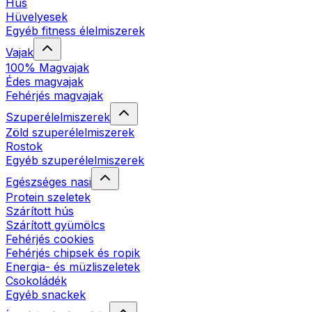
Hús
Hüvelyesek
Egyéb fitness élelmiszerek
Vajak
100% Magvajak
Édes magvajak
Fehérjés magvajak
Szuperélelmiszerek
Zöld szuperélelmiszerek
Rostok
Egyéb szuperélelmiszerek
Egészséges nasi
Protein szeletek
Szárított hús
Szárított gyümölcs
Fehérjés cookies
Fehérjés chipsek és ropik
Energia- és müzliszeletek
Csokoládék
Egyéb snackek