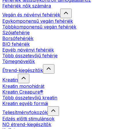
Fehérjék testsúlykontroll támogatásához
Fehérjék nők számára
Vegán és növényi fehérjék
Egykomponensű vegán fehérjék
Többkomponensű vegán fehérjék
Szójafehérje
Borsófehérjék
BIO fehérjék
Egyéb növényi fehérjék
Több összetevőjű fehérje
Tömegnövelők
Étrend-kiegészítők
Kreatin
Kreatin monohidrát
Kreatin Creapure®
Több összetevőjű kreatin
Kreatin egyéb formái
Teljesítményfokozók
Edzés előtti stimulánsok
NO étrend-kiegészítők