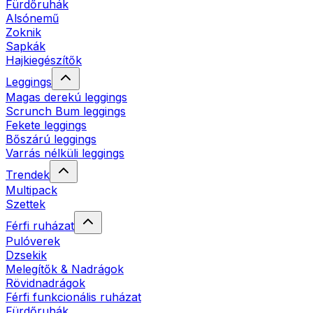
Fürdőruhák
Alsónemű
Zoknik
Sapkák
Hajkiegészítők
Leggings
Magas derekú leggings
Scrunch Bum leggings
Fekete leggings
Bőszárú leggings
Varrás nélküli leggings
Trendek
Multipack
Szettek
Férfi ruházat
Pulóverek
Dzsekik
Melegítők & Nadrágok
Rövidnadrágok
Férfi funkcionális ruházat
Fürdőruhák