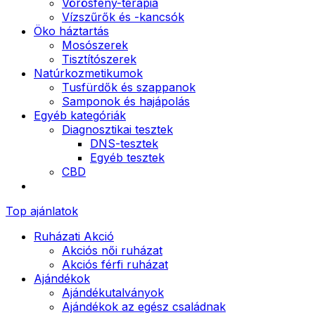
Vörösfény-terápia
Vízszűrők és -kancsók
Öko háztartás
Mosószerek
Tisztítószerek
Natúrkozmetikumok
Tusfürdők és szappanok
Samponok és hajápolás
Egyéb kategóriák
Diagnosztikai tesztek
DNS-tesztek
Egyéb tesztek
CBD
Top ajánlatok
Ruházati Akció
Akciós női ruházat
Akciós férfi ruházat
Ajándékok
Ajándékutalványok
Ajándékok az egész családnak