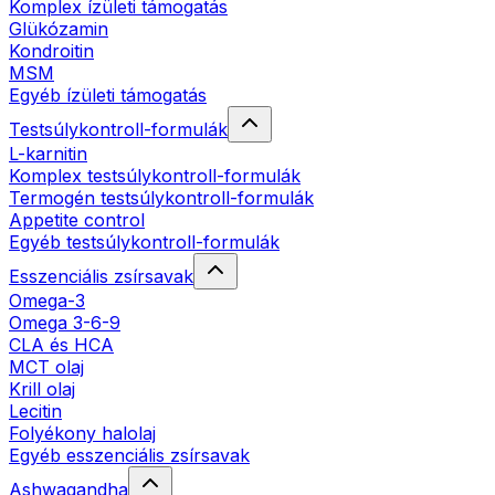
Komplex ízületi támogatás
Glükózamin
Kondroitin
MSM
Egyéb ízületi támogatás
Testsúlykontroll-formulák
L-karnitin
Komplex testsúlykontroll-formulák
Termogén testsúlykontroll-formulák
Appetite control
Egyéb testsúlykontroll-formulák
Esszenciális zsírsavak
Omega-3
Omega 3-6-9
CLA és HCA
MCT olaj
Krill olaj
Lecitin
Folyékony halolaj
Egyéb esszenciális zsírsavak
Ashwagandha