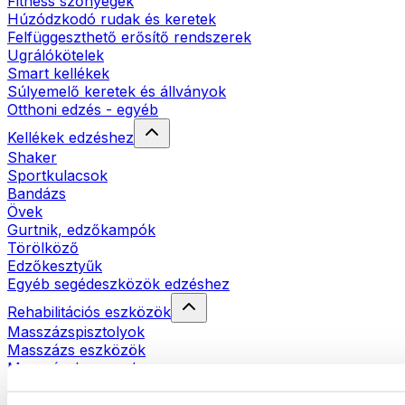
Fitness szőnyegek
Húzódzkodó rudak és keretek
Felfüggeszthető erősítő rendszerek
Ugrálókötelek
Smart kellékek
Súlyemelő keretek és állványok
Otthoni edzés - egyéb
Kellékek edzéshez
Shaker
Sportkulacsok
Bandázs
Övek
Gurtnik, edzőkampók
Törölköző
Edzőkesztyűk
Egyéb segédeszközök edzéshez
Rehabilitációs eszközök
Masszázspisztolyok
Masszázs eszközök
Masszázshengerek
Egyéb rehabilitációs eszközök