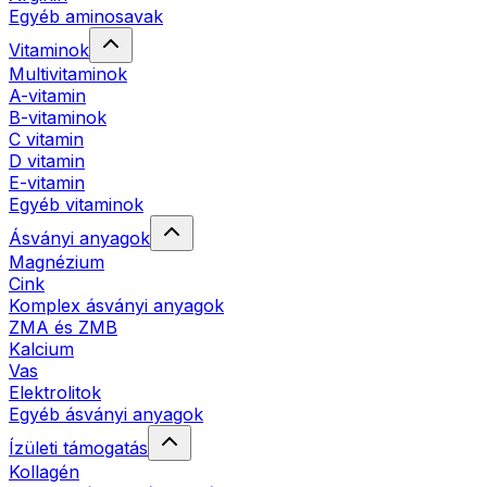
Egyéb aminosavak
Vitaminok
Multivitaminok
A-vitamin
B-vitaminok
C vitamin
D vitamin
E-vitamin
Egyéb vitaminok
Ásványi anyagok
Magnézium
Cink
Komplex ásványi anyagok
ZMA és ZMB
Kalcium
Vas
Elektrolitok
Egyéb ásványi anyagok
Ízületi támogatás
Kollagén