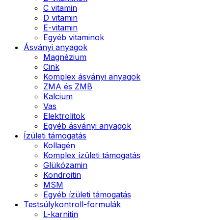
C vitamin
D vitamin
E-vitamin
Egyéb vitaminok
Ásványi anyagok
Magnézium
Cink
Komplex ásványi anyagok
ZMA és ZMB
Kalcium
Vas
Elektrolitok
Egyéb ásványi anyagok
Ízületi támogatás
Kollagén
Komplex ízületi támogatás
Glükózamin
Kondroitin
MSM
Egyéb ízületi támogatás
Testsúlykontroll-formulák
L-karnitin