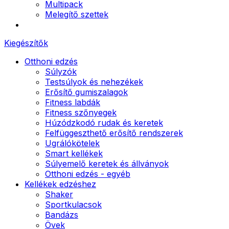
Multipack
Melegítő szettek
Kiegészítők
Otthoni edzés
Súlyzók
Testsúlyok és nehezékek
Erősítő gumiszalagok
Fitness labdák
Fitness szőnyegek
Húzódzkodó rudak és keretek
Felfüggeszthető erősítő rendszerek
Ugrálókötelek
Smart kellékek
Súlyemelő keretek és állványok
Otthoni edzés - egyéb
Kellékek edzéshez
Shaker
Sportkulacsok
Bandázs
Övek