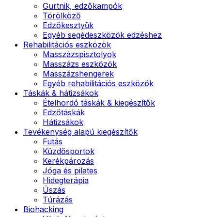
Gurtnik, edzőkampók
Törölköző
Edzőkesztyűk
Egyéb segédeszközök edzéshez
Rehabilitációs eszközök
Masszázspisztolyok
Masszázs eszközök
Masszázshengerek
Egyéb rehabilitációs eszközök
Táskák & hátizsákok
Ételhordó táskák & kiegészítők
Edzőtáskák
Hátizsákok
Tevékenység alapú kiegészítők
Futás
Küzdősportok
Kerékpározás
Jóga és pilates
Hidegterápia
Úszás
Túrázás
Biohacking