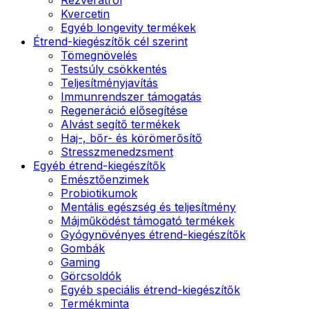
Kvercetin
Egyéb longevity termékek
Étrend-kiegészítők cél szerint
Tömegnövelés
Testsúly csökkentés
Teljesítményjavítás
Immunrendszer támogatás
Regeneráció elősegítése
Alvást segítő termékek
Haj-, bőr- és körömerősítő
Stresszmenedzsment
Egyéb étrend-kiegészítők
Emésztőenzimek
Probiotikumok
Mentális egészség és teljesítmény
Májműködést támogató termékek
Gyógynövényes étrend-kiegészítők
Gombák
Gaming
Görcsoldók
Egyéb speciális étrend-kiegészítők
Termékminta