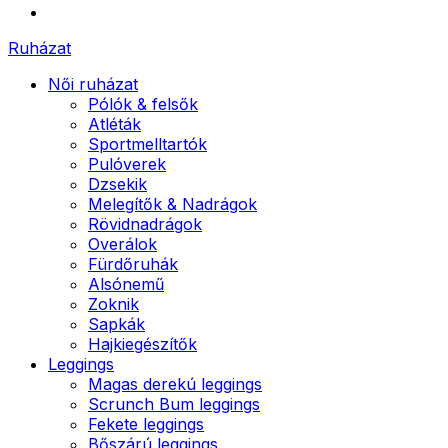
Ruházat
Női ruházat
Pólók & felsők
Atléták
Sportmelltartók
Pulóverek
Dzsekik
Melegítők & Nadrágok
Rövidnadrágok
Overálok
Fürdőruhák
Alsónemű
Zoknik
Sapkák
Hajkiegészítők
Leggings
Magas derekú leggings
Scrunch Bum leggings
Fekete leggings
Bőszárú leggings