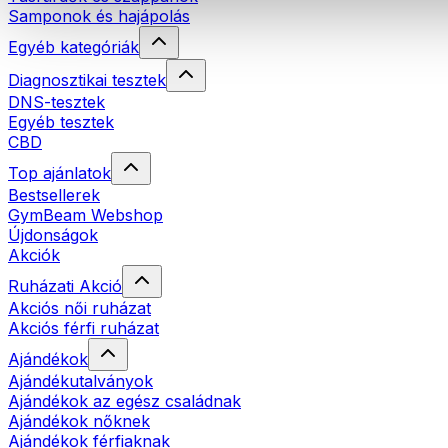
Samponok és hajápolás
Egyéb kategóriák
Diagnosztikai tesztek
DNS-tesztek
Egyéb tesztek
CBD
Top ajánlatok
Bestsellerek
GymBeam Webshop
Újdonságok
Akciók
Ruházati Akció
Akciós női ruházat
Akciós férfi ruházat
Ajándékok
Ajándékutalványok
Ajándékok az egész családnak
Ajándékok nőknek
Ajándékok férfiaknak