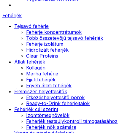
Fehérjék
Tejsavó fehérje
Fehérje koncentrátumok
Több összetevőjű tejsavó fehérjék
Fehérje izolátum
Hidrolizált fehérjék
Clear Proteins
Állati fehérjék
Kollagén
Marha fehérje
Éjjeli fehérjék
Egyéb állati fehérjék
Élelmiszer helyettesítők
Étkezéshelyettesítő porok
Ready-to-Drink fehérjeitalok
Fehérjék cél szerint
Izomtömegnövelők
Fehérjék testsúlykontroll támogatásához
Fehérjék nők számára
Vegán és növényi fehérjék