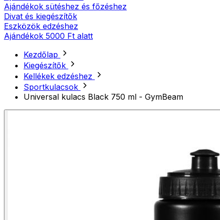
Ajándékok sütéshez és főzéshez
Divat és kiegészítők
Eszközök edzéshez
Ajándékok 5000 Ft alatt
Kezdőlap
Kiegészítők
Kellékek edzéshez
Sportkulacsok
Universal kulacs Black 750 ml - GymBeam