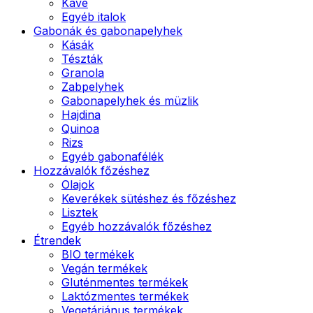
Kávé
Egyéb italok
Gabonák és gabonapelyhek
Kásák
Tészták
Granola
Zabpelyhek
Gabonapelyhek és müzlik
Hajdina
Quinoa
Rizs
Egyéb gabonafélék
Hozzávalók főzéshez
Olajok
Keverékek sütéshez és főzéshez
Lisztek
Egyéb hozzávalók főzéshez
Étrendek
BIO termékek
Vegán termékek
Gluténmentes termékek
Laktózmentes termékek
Vegetáriánus termékek