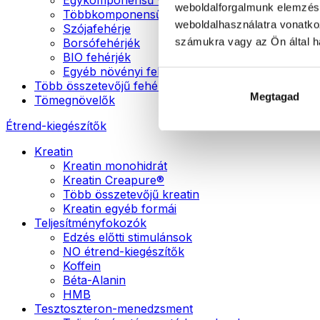
weboldalforgalmunk elemzésé
Többkomponensű vegán fehérjék
weboldalhasználatra vonatko
Szójafehérje
számukra vagy az Ön által ha
Borsófehérjék
BIO fehérjék
Egyéb növényi fehérjék
Több összetevőjű fehérje
Megtagad
Tömegnövelők
Étrend-kiegészítők
Kreatin
Kreatin monohidrát
Kreatin Creapure®
Több összetevőjű kreatin
Kreatin egyéb formái
Teljesítményfokozók
Edzés előtti stimulánsok
NO étrend-kiegészítők
Koffein
Béta-Alanin
HMB
Tesztoszteron-menedzsment