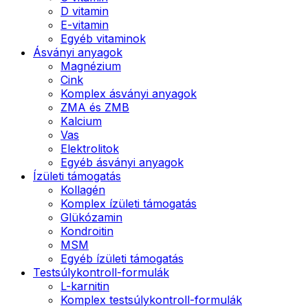
D vitamin
E-vitamin
Egyéb vitaminok
Ásványi anyagok
Magnézium
Cink
Komplex ásványi anyagok
ZMA és ZMB
Kalcium
Vas
Elektrolitok
Egyéb ásványi anyagok
Ízületi támogatás
Kollagén
Komplex ízületi támogatás
Glükózamin
Kondroitin
MSM
Egyéb ízületi támogatás
Testsúlykontroll-formulák
L-karnitin
Komplex testsúlykontroll-formulák