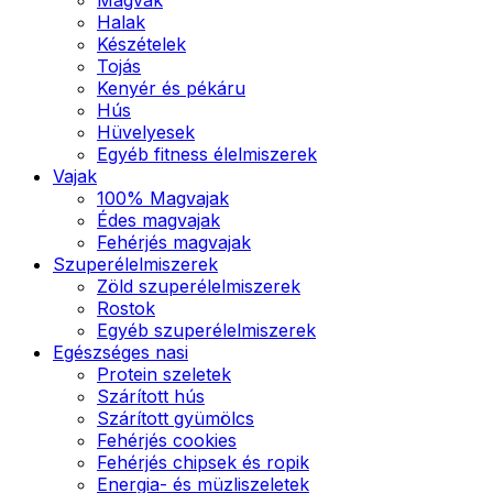
Halak
Készételek
Tojás
Kenyér és pékáru
Hús
Hüvelyesek
Egyéb fitness élelmiszerek
Vajak
100% Magvajak
Édes magvajak
Fehérjés magvajak
Szuperélelmiszerek
Zöld szuperélelmiszerek
Rostok
Egyéb szuperélelmiszerek
Egészséges nasi
Protein szeletek
Szárított hús
Szárított gyümölcs
Fehérjés cookies
Fehérjés chipsek és ropik
Energia- és müzliszeletek