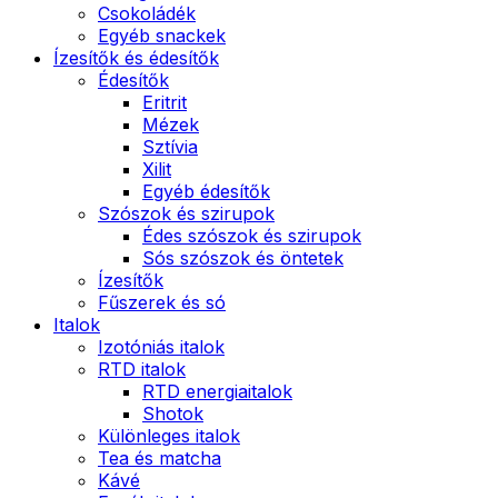
Csokoládék
Egyéb snackek
Ízesítők és édesítők
Édesítők
Eritrit
Mézek
Sztívia
Xilit
Egyéb édesítők
Szószok és szirupok
Édes szószok és szirupok
Sós szószok és öntetek
Ízesítők
Fűszerek és só
Italok
Izotóniás italok
RTD italok
RTD energiaitalok
Shotok
Különleges italok
Tea és matcha
Kávé