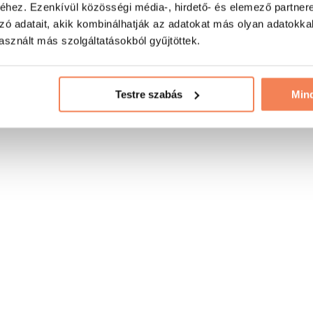
hez. Ezenkívül közösségi média-, hirdető- és elemező partner
zó adatait, akik kombinálhatják az adatokat más olyan adatokka
sznált más szolgáltatásokból gyűjtöttek.
Testre szabás
Min