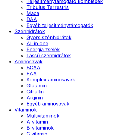
Teljesítménytámogató komplexek
Tribulus Terrestris
Maca
DAA
Egyéb teljesítménytámogatók
Szénhidrátok
Gyors szénhidrátok
All in one
Energia zselék
Lassú szénhidrátok
Aminosavak
BCAA
EAA
Komplex aminosavak
Glutamin
Citrullin
Arginin
Egyéb aminosavak
Vitaminok
Multivitaminok
A-vitamin
B-vitaminok
C vitamin