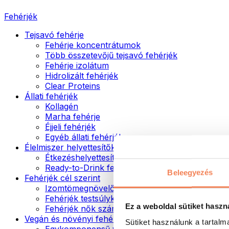
Fehérjék
Tejsavó fehérje
Fehérje koncentrátumok
Több összetevőjű tejsavó fehérjék
Fehérje izolátum
Hidrolizált fehérjék
Clear Proteins
Állati fehérjék
Kollagén
Marha fehérje
Éjjeli fehérjék
Egyéb állati fehérjék
Élelmiszer helyettesítők
Étkezéshelyettesítő porok
Ready-to-Drink fehérjeitalok
Beleegyezés
Fehérjék cél szerint
Izomtömegnövelők
Fehérjék testsúlykontroll támogatásához
Ez a weboldal sütiket haszn
Fehérjék nők számára
Vegán és növényi fehérjék
Sütiket használunk a tartal
Egykomponensű vegán fehérjék