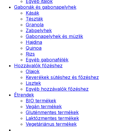
Egyéb italok
Gabonák és gabonapelyhek
Kásák
Tészták
Granola
Zabpelyhek
Gabonapelyhek és müzlik
Hajdina
Quinoa
Rizs
Egyéb gabonafélék
Hozzávalók főzéshez
Olajok
Keverékek sütéshez és főzéshez
Lisztek
Egyéb hozzávalók főzéshez
Étrendek
BIO termékek
Vegán termékek
Gluténmentes termékek
Laktózmentes termékek
Vegetáriánus termékek