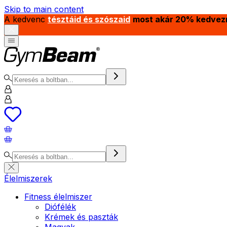
Skip to main content
A kedvenc
tésztáid és szószaid
most akár 20% kedvez
Élelmiszerek
Fitness élelmiszer
Diófélék
Krémek és paszták
Magvak