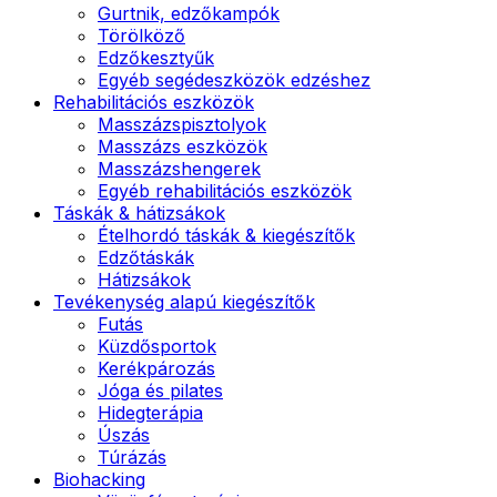
Gurtnik, edzőkampók
Törölköző
Edzőkesztyűk
Egyéb segédeszközök edzéshez
Rehabilitációs eszközök
Masszázspisztolyok
Masszázs eszközök
Masszázshengerek
Egyéb rehabilitációs eszközök
Táskák & hátizsákok
Ételhordó táskák & kiegészítők
Edzőtáskák
Hátizsákok
Tevékenység alapú kiegészítők
Futás
Küzdősportok
Kerékpározás
Jóga és pilates
Hidegterápia
Úszás
Túrázás
Biohacking