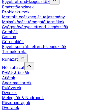
Egyéb étrend-kiegészítők
Emésztőenzimek
Probiotikumok
Mentális egészség és teljesítmény
Májműködést támogató termékek
Gyógynövényes étrend-kiegészítők
Gombák
Gaming
Görcsoldók
Egyéb speciális étrend-kiegészítők
Termékminta
Ruházat
Női ruházat
Pólók & felsők
Atléták
Sportmelltartók
Pulóverek
Dzsekik
Melegítők & Nadrágok
Rövidnadrágok
Overálok