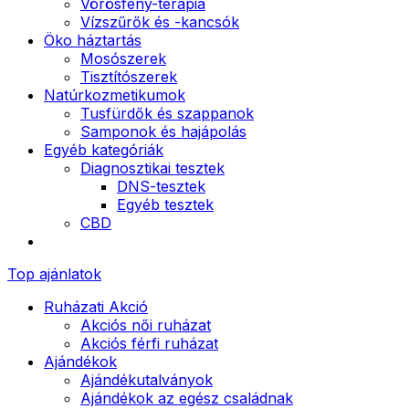
Vörösfény-terápia
Vízszűrők és -kancsók
Öko háztartás
Mosószerek
Tisztítószerek
Natúrkozmetikumok
Tusfürdők és szappanok
Samponok és hajápolás
Egyéb kategóriák
Diagnosztikai tesztek
DNS-tesztek
Egyéb tesztek
CBD
Top ajánlatok
Ruházati Akció
Akciós női ruházat
Akciós férfi ruházat
Ajándékok
Ajándékutalványok
Ajándékok az egész családnak