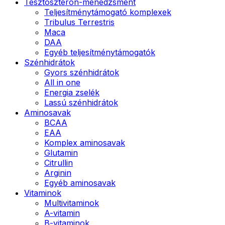
Tesztoszteron-menedzsment
Teljesítménytámogató komplexek
Tribulus Terrestris
Maca
DAA
Egyéb teljesítménytámogatók
Szénhidrátok
Gyors szénhidrátok
All in one
Energia zselék
Lassú szénhidrátok
Aminosavak
BCAA
EAA
Komplex aminosavak
Glutamin
Citrullin
Arginin
Egyéb aminosavak
Vitaminok
Multivitaminok
A-vitamin
B-vitaminok