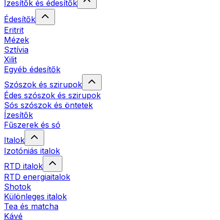
Ízesítők és édesítők
Édesítők
Eritrit
Mézek
Sztívia
Xilit
Egyéb édesítők
Szószok és szirupok
Édes szószok és szirupok
Sós szószok és öntetek
Ízesítők
Fűszerek és só
Italok
Izotóniás italok
RTD italok
RTD energiaitalok
Shotok
Különleges italok
Tea és matcha
Kávé