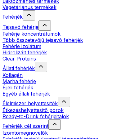
Laktózmentes termékek
Vegetáriánus termékek
Fehérjék
Tejsavó fehérje
Fehérje koncentrátumok
Több összetevőjű tejsavó fehérjék
Fehérje izolátum
Hidrolizált fehérjék
Clear Proteins
Állati fehérjék
Kollagén
Marha fehérje
Éjjeli fehérjék
Egyéb állati fehérjék
Élelmiszer helyettesítők
Étkezéshelyettesítő porok
Ready-to-Drink fehérjeitalok
Fehérjék cél szerint
Izomtömegnövelők