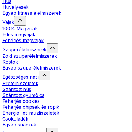
Hús
Hüvelyesek
Egyéb fitness élelmiszerek
Vajak
100% Magvajak
Édes magvajak
Fehérjés magvajak
Szuperélelmiszerek
Zöld szuperélelmiszerek
Rostok
Egyéb szuperélelmiszerek
Egészséges nasi
Protein szeletek
Szárított hús
Szárított gyümölcs
Fehérjés cookies
Fehérjés chipsek és ropik
Energia- és müzliszeletek
Csokoládék
Egyéb snackek