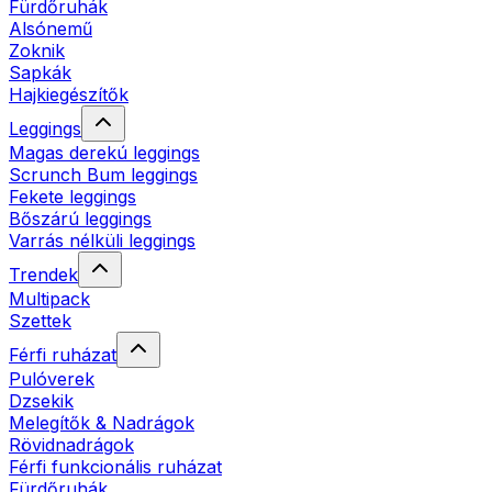
Fürdőruhák
Alsónemű
Zoknik
Sapkák
Hajkiegészítők
Leggings
Magas derekú leggings
Scrunch Bum leggings
Fekete leggings
Bőszárú leggings
Varrás nélküli leggings
Trendek
Multipack
Szettek
Férfi ruházat
Pulóverek
Dzsekik
Melegítők & Nadrágok
Rövidnadrágok
Férfi funkcionális ruházat
Fürdőruhák