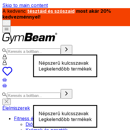
Skip to main content
A kedvenc
tésztáid és szószaid
most akár 20%
kedvezménnyel!
Népszerű kulcsszavak
Legkelendőbb termékek
Élelmiszerek
Népszerű kulcsszavak
Fitness élelmiszer
Legkelendőbb termékek
Diófélék
Krémek és paszták