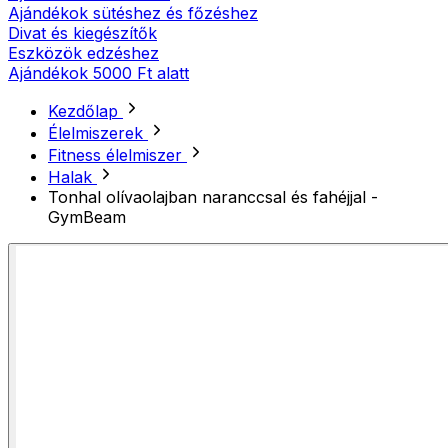
Ajándékok sütéshez és főzéshez
Divat és kiegészítők
Eszközök edzéshez
Ajándékok 5000 Ft alatt
Kezdőlap
Élelmiszerek
Fitness élelmiszer
Halak
Tonhal olívaolajban naranccsal és fahéjjal -
GymBeam