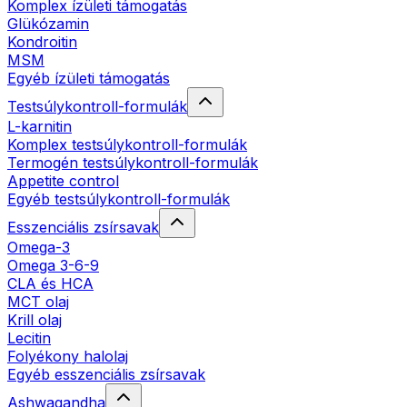
Komplex ízületi támogatás
Glükózamin
Kondroitin
MSM
Egyéb ízületi támogatás
Testsúlykontroll-formulák
L-karnitin
Komplex testsúlykontroll-formulák
Termogén testsúlykontroll-formulák
Appetite control
Egyéb testsúlykontroll-formulák
Esszenciális zsírsavak
Omega-3
Omega 3-6-9
CLA és HCA
MCT olaj
Krill olaj
Lecitin
Folyékony halolaj
Egyéb esszenciális zsírsavak
Ashwagandha