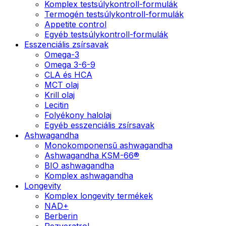
Komplex testsúlykontroll-formulák
Termogén testsúlykontroll-formulák
Appetite control
Egyéb testsúlykontroll-formulák
Esszenciális zsírsavak
Omega-3
Omega 3-6-9
CLA és HCA
MCT olaj
Krill olaj
Lecitin
Folyékony halolaj
Egyéb esszenciális zsírsavak
Ashwagandha
Monokomponensű ashwagandha
Ashwagandha KSM-66®
BIO ashwagandha
Komplex ashwagandha
Longevity
Komplex longevity termékek
NAD+
Berberin
Rezveratrol