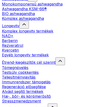
Monokomponensű ashwagandha
Ashwagandha KSM-66®
BIO ashwagandha
Komplex ashwagandha
Longevity
Komplex longevity termékek
NAD+
Berberin
Rezveratrol
Kvercetin
Egyéb longevity termékek
Étrend-kiegészítők cél szerint
Tömegnövelés
Testsúly csökkentés
Teljesítményjavítás
Immunrendszer támogatás
Regeneráció elősegítése
Alvást segítő termékek
Haj-, bőr- és körömerősítő
Stresszmenedzsment