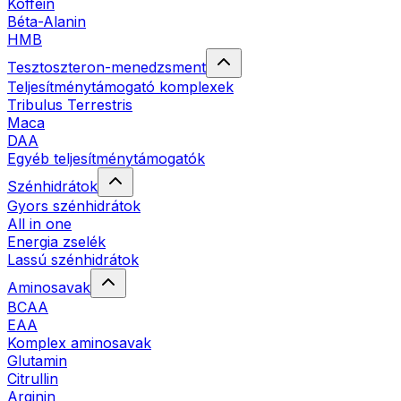
Koffein
Béta-Alanin
HMB
Tesztoszteron-menedzsment
Teljesítménytámogató komplexek
Tribulus Terrestris
Maca
DAA
Egyéb teljesítménytámogatók
Szénhidrátok
Gyors szénhidrátok
All in one
Energia zselék
Lassú szénhidrátok
Aminosavak
BCAA
EAA
Komplex aminosavak
Glutamin
Citrullin
Arginin