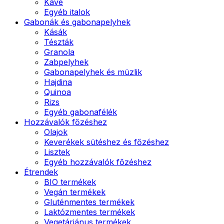
Kávé
Egyéb italok
Gabonák és gabonapelyhek
Kásák
Tészták
Granola
Zabpelyhek
Gabonapelyhek és müzlik
Hajdina
Quinoa
Rizs
Egyéb gabonafélék
Hozzávalók főzéshez
Olajok
Keverékek sütéshez és főzéshez
Lisztek
Egyéb hozzávalók főzéshez
Étrendek
BIO termékek
Vegán termékek
Gluténmentes termékek
Laktózmentes termékek
Vegetáriánus termékek