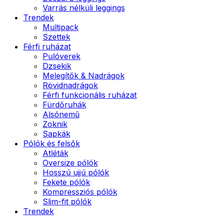
Varrás nélküli leggings
Trendek
Multipack
Szettek
Férfi ruházat
Pulóverek
Dzsekik
Melegítők & Nadrágok
Rövidnadrágok
Férfi funkcionális ruházat
Fürdőruhák
Alsónemű
Zoknik
Sapkák
Pólók és felsők
Atléták
Oversize pólók
Hosszú ujjú pólók
Fekete pólók
Kompressziós pólók
Slim-fit pólók
Trendek