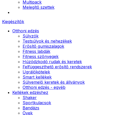
Multipack
Melegítő szettek
Kiegészítők
Otthoni edzés
Súlyzók
Testsúlyok és nehezékek
Erősítő gumiszalagok
Fitness labdák
Fitness szőnyegek
Húzódzkodó rudak és keretek
Felfüggeszthető erősítő rendszerek
Ugrálókötelek
Smart kellékek
Súlyemelő keretek és állványok
Otthoni edzés - egyéb
Kellékek edzéshez
Shaker
Sportkulacsok
Bandázs
Övek