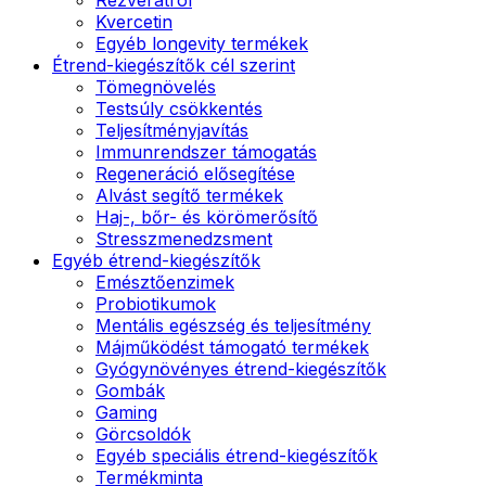
Kvercetin
Egyéb longevity termékek
Étrend-kiegészítők cél szerint
Tömegnövelés
Testsúly csökkentés
Teljesítményjavítás
Immunrendszer támogatás
Regeneráció elősegítése
Alvást segítő termékek
Haj-, bőr- és körömerősítő
Stresszmenedzsment
Egyéb étrend-kiegészítők
Emésztőenzimek
Probiotikumok
Mentális egészség és teljesítmény
Májműködést támogató termékek
Gyógynövényes étrend-kiegészítők
Gombák
Gaming
Görcsoldók
Egyéb speciális étrend-kiegészítők
Termékminta