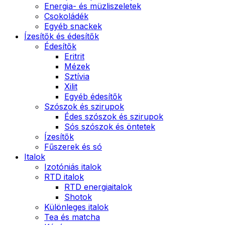
Energia- és müzliszeletek
Csokoládék
Egyéb snackek
Ízesítők és édesítők
Édesítők
Eritrit
Mézek
Sztívia
Xilit
Egyéb édesítők
Szószok és szirupok
Édes szószok és szirupok
Sós szószok és öntetek
Ízesítők
Fűszerek és só
Italok
Izotóniás italok
RTD italok
RTD energiaitalok
Shotok
Különleges italok
Tea és matcha