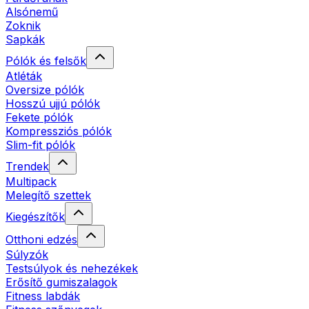
Alsónemű
Zoknik
Sapkák
Pólók és felsők
Atléták
Oversize pólók
Hosszú ujjú pólók
Fekete pólók
Kompressziós pólók
Slim-fit pólók
Trendek
Multipack
Melegítő szettek
Kiegészítők
Otthoni edzés
Súlyzók
Testsúlyok és nehezékek
Erősítő gumiszalagok
Fitness labdák