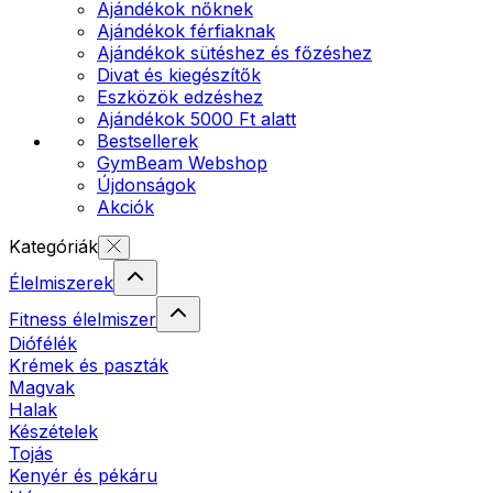
Ajándékok nőknek
Ajándékok férfiaknak
Ajándékok sütéshez és főzéshez
Divat és kiegészítők
Eszközök edzéshez
Ajándékok 5000 Ft alatt
Bestsellerek
GymBeam Webshop
Újdonságok
Akciók
Kategóriák
Élelmiszerek
Fitness élelmiszer
Diófélék
Krémek és paszták
Magvak
Halak
Készételek
Tojás
Kenyér és pékáru