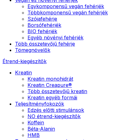
Egykomponensű vegán fehérjék
Többkomponensű vegán fehérjék
Szójafehérje
Borsófehérjék
BIO fehérjék
Egyéb növényi fehérjék
Több összetevőjű fehérje
Tömegnövelők
Étrend-kiegészítők
Kreatin
Kreatin monohidrát
Kreatin Creapure®
Több összetevőjű kreatin
Kreatin egyéb formái
Teljesítményfokozók
Edzés előtti stimulánsok
NO étrend-kiegészítők
Koffein
Béta-Alanin
HMB