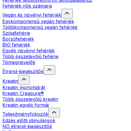
Fehérjék testsúlykontroll támogatásához
Fehérjék nők számára
Vegán és növényi fehérjék
Egykomponensű vegán fehérjék
Többkomponensű vegán fehérjék
Szójafehérje
Borsófehérjék
BIO fehérjék
Egyéb növényi fehérjék
Több összetevőjű fehérje
Tömegnövelők
Étrend-kiegészítők
Kreatin
Kreatin monohidrát
Kreatin Creapure®
Több összetevőjű kreatin
Kreatin egyéb formái
Teljesítményfokozók
Edzés előtti stimulánsok
NO étrend-kiegészítők