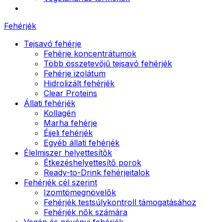
Fehérjék
Tejsavó fehérje
Fehérje koncentrátumok
Több összetevőjű tejsavó fehérjék
Fehérje izolátum
Hidrolizált fehérjék
Clear Proteins
Állati fehérjék
Kollagén
Marha fehérje
Éjjeli fehérjék
Egyéb állati fehérjék
Élelmiszer helyettesítők
Étkezéshelyettesítő porok
Ready-to-Drink fehérjeitalok
Fehérjék cél szerint
Izomtömegnövelők
Fehérjék testsúlykontroll támogatásához
Fehérjék nők számára
Vegán és növényi fehérjék