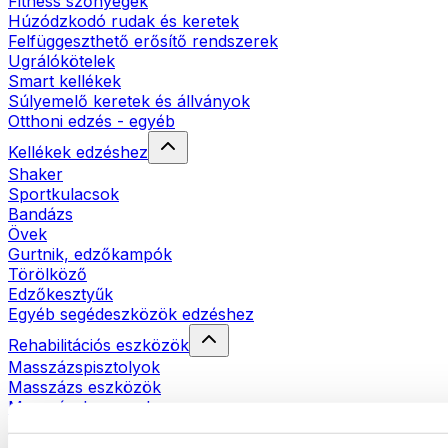
Fitness szőnyegek
Húzódzkodó rudak és keretek
Felfüggeszthető erősítő rendszerek
Ugrálókötelek
Smart kellékek
Súlyemelő keretek és állványok
Otthoni edzés - egyéb
Kellékek edzéshez
Shaker
Sportkulacsok
Bandázs
Övek
Gurtnik, edzőkampók
Törölköző
Edzőkesztyűk
Egyéb segédeszközök edzéshez
Rehabilitációs eszközök
Masszázspisztolyok
Masszázs eszközök
Masszázshengerek
Egyéb rehabilitációs eszközök