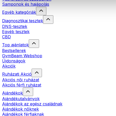
Samponok és hajápolás
Egyéb kategóriák
Diagnosztikai tesztek
DNS-tesztek
Egyéb tesztek
CBD
Top ajánlatok
Bestsellerek
GymBeam Webshop
Újdonságok
Akciók
Ruházati Akció
Akciós női ruházat
Akciós férfi ruházat
Ajándékok
Ajándékutalványok
Ajándékok az egész családnak
Ajándékok nőknek
Ajándékok férfiaknak