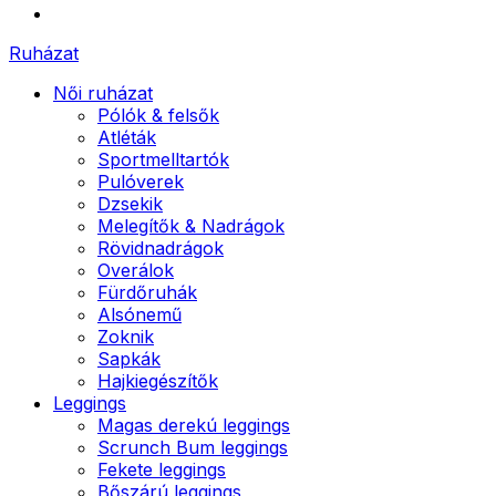
Ruházat
Női ruházat
Pólók & felsők
Atléták
Sportmelltartók
Pulóverek
Dzsekik
Melegítők & Nadrágok
Rövidnadrágok
Overálok
Fürdőruhák
Alsónemű
Zoknik
Sapkák
Hajkiegészítők
Leggings
Magas derekú leggings
Scrunch Bum leggings
Fekete leggings
Bőszárú leggings