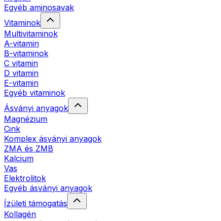
Egyéb aminosavak
Vitaminok
Multivitaminok
A-vitamin
B-vitaminok
C vitamin
D vitamin
E-vitamin
Egyéb vitaminok
Ásványi anyagok
Magnézium
Cink
Komplex ásványi anyagok
ZMA és ZMB
Kalcium
Vas
Elektrolitok
Egyéb ásványi anyagok
Ízületi támogatás
Kollagén