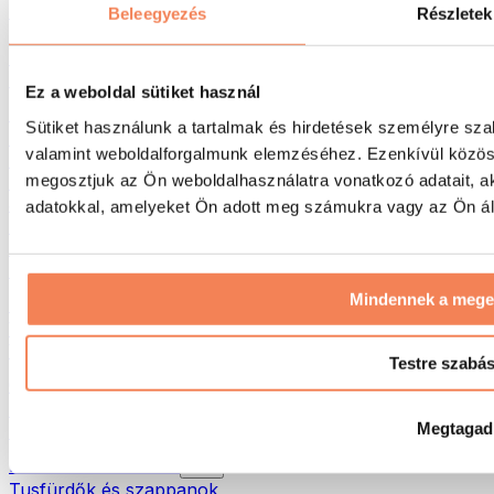
Táskák & hátizsákok
Beleegyezés
Részletek
Ételhordó táskák & kiegészítők
Edzőtáskák
Hátizsákok
Ez a weboldal sütiket használ
Tevékenység alapú kiegészítők
Sütiket használunk a tartalmak és hirdetések személyre sza
Futás
valamint weboldalforgalmunk elemzéséhez. Ezenkívül közöss
Küzdősportok
megosztjuk az Ön weboldalhasználatra vonatkozó adatait, a
Kerékpározás
Jóga és pilates
adatokkal, amelyeket Ön adott meg számukra vagy az Ön álta
Hidegterápia
Úszás
Túrázás
Mindennek a meg
Biohacking
Vörösfény-terápia
Vízszűrők és -kancsók
Testre szabá
Öko háztartás
Mosószerek
Megtagad
Tisztítószerek
Natúrkozmetikumok
Tusfürdők és szappanok