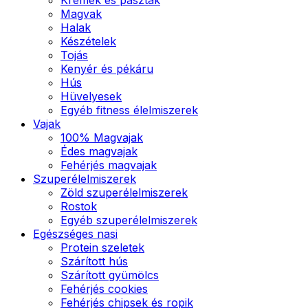
Magvak
Halak
Készételek
Tojás
Kenyér és pékáru
Hús
Hüvelyesek
Egyéb fitness élelmiszerek
Vajak
100% Magvajak
Édes magvajak
Fehérjés magvajak
Szuperélelmiszerek
Zöld szuperélelmiszerek
Rostok
Egyéb szuperélelmiszerek
Egészséges nasi
Protein szeletek
Szárított hús
Szárított gyümölcs
Fehérjés cookies
Fehérjés chipsek és ropik