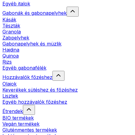
Egyéb italok
Gabonák és gabonapelyhek
Kásák
Tészták
Granola
Zabpelyhek
Gabonapelyhek és müzlik
Hajdina
Quinoa
Rizs
Egyéb gabonafélék
Hozzávalók főzéshez
Olajok
Keverékek sütéshez és főzéshez
Lisztek
Egyéb hozzávalók főzéshez
Étrendek
BIO termékek
Vegán termékek
Gluténmentes termékek