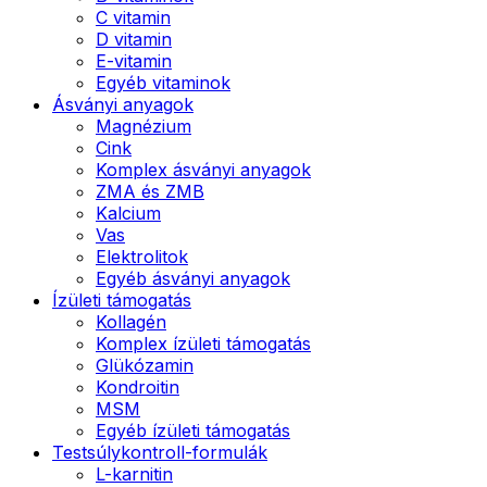
C vitamin
D vitamin
E-vitamin
Egyéb vitaminok
Ásványi anyagok
Magnézium
Cink
Komplex ásványi anyagok
ZMA és ZMB
Kalcium
Vas
Elektrolitok
Egyéb ásványi anyagok
Ízületi támogatás
Kollagén
Komplex ízületi támogatás
Glükózamin
Kondroitin
MSM
Egyéb ízületi támogatás
Testsúlykontroll-formulák
L-karnitin