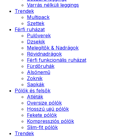
Varrás nélküli leggings
Trendek
Multipack
Szettek
Férfi ruházat
Pulóverek
Dzsekik
Melegítők & Nadrágok
Rövidnadrágok
Férfi funkcionális ruházat
Fürdőruhák
Alsónemű
Zoknik
Sapkák
Pólók és felsők
Atléták
Oversize pólók
Hosszú ujjú pólók
Fekete pólók
Kompressziós pólók
Slim-fit pólók
Trendek