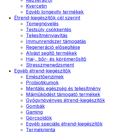
Kvercetin
Egyéb longevity termékek
Étrend-kiegészítők cél szerint
Tömegnövelés
Testsúly csökkentés
Teljesítményjavítás
Immunrendszer támogatás
Regeneráció elősegítése
Alvást segítő termékek
Haj-, bőr- és körömerősítő
Stresszmenedzsment
Egyéb étrend-kiegészítők
Emésztőenzimek
Probiotikumok
Mentális egészség és teljesítmény
Májműködést támogató termékek
Gyógynövényes étrend-kiegészítők
Gombák
Gaming
Görcsoldók
Egyéb speciális étrend-kiegészítők
Termékminta