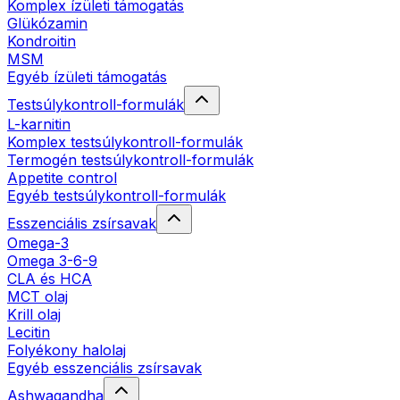
Komplex ízületi támogatás
Glükózamin
Kondroitin
MSM
Egyéb ízületi támogatás
Testsúlykontroll-formulák
L-karnitin
Komplex testsúlykontroll-formulák
Termogén testsúlykontroll-formulák
Appetite control
Egyéb testsúlykontroll-formulák
Esszenciális zsírsavak
Omega-3
Omega 3-6-9
CLA és HCA
MCT olaj
Krill olaj
Lecitin
Folyékony halolaj
Egyéb esszenciális zsírsavak
Ashwagandha