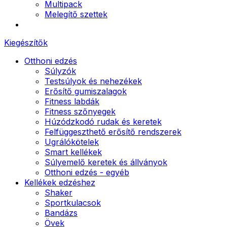
Multipack
Melegítő szettek
Kiegészítők
Otthoni edzés
Súlyzók
Testsúlyok és nehezékek
Erősítő gumiszalagok
Fitness labdák
Fitness szőnyegek
Húzódzkodó rudak és keretek
Felfüggeszthető erősítő rendszerek
Ugrálókötelek
Smart kellékek
Súlyemelő keretek és állványok
Otthoni edzés - egyéb
Kellékek edzéshez
Shaker
Sportkulacsok
Bandázs
Övek