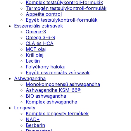
Komplex testsúlykontroll-formulák
Termogén testsúlykontroll-formulák
Appetite control
Egyéb testsúlykontroll-formulák
Esszenciális zsírsavak
Omega-3
Omega 3-6-9
CLA és HCA
MCT olaj
Krill olaj
Lecitin
Folyékony halolaj
Egyéb esszenciális zsírsavak
Ashwagandha
Monokomponensű ashwagandha
Ashwagandha KSM-66®
BIO ashwagandha
Komplex ashwagandha
Longevity
Komplex longevity termékek
NAD+
Berberin
Rezveratrol