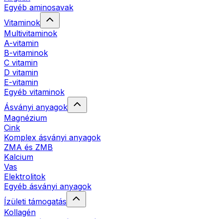
Egyéb aminosavak
Vitaminok
Multivitaminok
A-vitamin
B-vitaminok
C vitamin
D vitamin
E-vitamin
Egyéb vitaminok
Ásványi anyagok
Magnézium
Cink
Komplex ásványi anyagok
ZMA és ZMB
Kalcium
Vas
Elektrolitok
Egyéb ásványi anyagok
Ízületi támogatás
Kollagén