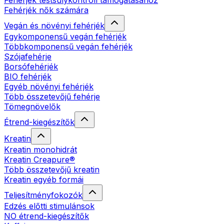
Fehérjék testsúlykontroll támogatásához
Fehérjék nők számára
Vegán és növényi fehérjék
Egykomponensű vegán fehérjék
Többkomponensű vegán fehérjék
Szójafehérje
Borsófehérjék
BIO fehérjék
Egyéb növényi fehérjék
Több összetevőjű fehérje
Tömegnövelők
Étrend-kiegészítők
Kreatin
Kreatin monohidrát
Kreatin Creapure®
Több összetevőjű kreatin
Kreatin egyéb formái
Teljesítményfokozók
Edzés előtti stimulánsok
NO étrend-kiegészítők