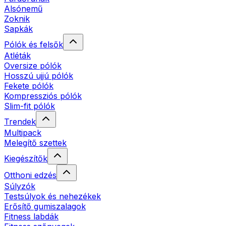
Alsónemű
Zoknik
Sapkák
Pólók és felsők
Atléták
Oversize pólók
Hosszú ujjú pólók
Fekete pólók
Kompressziós pólók
Slim-fit pólók
Trendek
Multipack
Melegítő szettek
Kiegészítők
Otthoni edzés
Súlyzók
Testsúlyok és nehezékek
Erősítő gumiszalagok
Fitness labdák