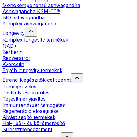
Monokomponensű ashwagandha
Ashwagandha KSM-66®
BIO ashwagandha
Komplex ashwagandha
Longevity
Komplex longevity termékek
NAD+
Berberin
Rezveratrol
Kvercetin
Egyéb longevity termékek
Étrend-kiegészítők cél szerint
Tömegnövelés
Testsúly csökkentés
Teljesítményjavítás
Immunrendszer támogatás
Regeneráció elősegítése
Alvást segítő termékek
Haj-, bőr- és körömerősítő
Stresszmenedzsment