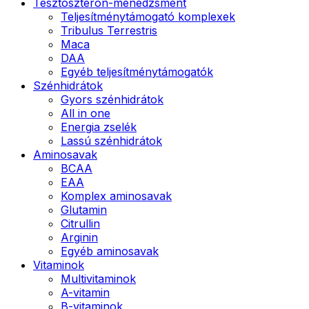
Tesztoszteron-menedzsment
Teljesítménytámogató komplexek
Tribulus Terrestris
Maca
DAA
Egyéb teljesítménytámogatók
Szénhidrátok
Gyors szénhidrátok
All in one
Energia zselék
Lassú szénhidrátok
Aminosavak
BCAA
EAA
Komplex aminosavak
Glutamin
Citrullin
Arginin
Egyéb aminosavak
Vitaminok
Multivitaminok
A-vitamin
B-vitaminok