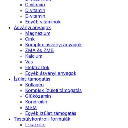
C vitamin
D vitamin
E-vitamin
Egyéb vitaminok
Ásványi anyagok
Magnézium
Cink
Komplex ásványi anyagok
ZMA és ZMB
Kalcium
Vas
Elektrolitok
Egyéb ásványi anyagok
Ízületi támogatás
Kollagén
Komplex ízületi támogatás
Glükózamin
Kondroitin
MSM
Egyéb ízületi támogatás
Testsúlykontroll-formulák
L-karnitin