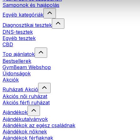
Samponok és hajápolás
Egyéb kategóriák
Diagnosztikai tesztek
DNS-tesztek
Egyéb tesztek
CBD
Top ajánlatok
Bestsellerek
GymBeam Webshop
Újdonságok
Akciók
Ruházati Akció
Akciós női ruházat
Akciós férfi ruházat
Ajándékok
Ajándékutalványok
Ajándékok az egész családnak
Ajándékok nőknek
Ajándékok férfiaknak