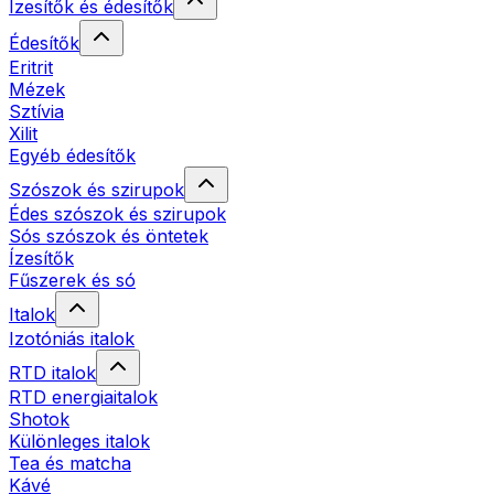
Ízesítők és édesítők
Édesítők
Eritrit
Mézek
Sztívia
Xilit
Egyéb édesítők
Szószok és szirupok
Édes szószok és szirupok
Sós szószok és öntetek
Ízesítők
Fűszerek és só
Italok
Izotóniás italok
RTD italok
RTD energiaitalok
Shotok
Különleges italok
Tea és matcha
Kávé