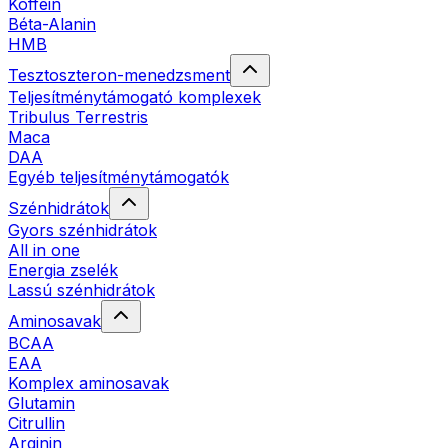
Koffein
Béta-Alanin
HMB
Tesztoszteron-menedzsment
Teljesítménytámogató komplexek
Tribulus Terrestris
Maca
DAA
Egyéb teljesítménytámogatók
Szénhidrátok
Gyors szénhidrátok
All in one
Energia zselék
Lassú szénhidrátok
Aminosavak
BCAA
EAA
Komplex aminosavak
Glutamin
Citrullin
Arginin