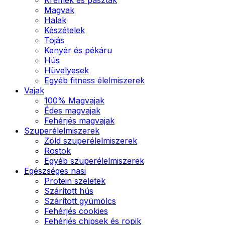
Magvak
Halak
Készételek
Tojás
Kenyér és pékáru
Hús
Hüvelyesek
Egyéb fitness élelmiszerek
Vajak
100% Magvajak
Édes magvajak
Fehérjés magvajak
Szuperélelmiszerek
Zöld szuperélelmiszerek
Rostok
Egyéb szuperélelmiszerek
Egészséges nasi
Protein szeletek
Szárított hús
Szárított gyümölcs
Fehérjés cookies
Fehérjés chipsek és ropik