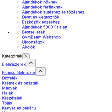
Ajándékok nőknek
Ajándékok férfiaknak
Ajándékok sütéshez és főzéshez
Divat és kiegészítők
Eszközök edzéshez
Ajándékok 5000 Ft alatt
Bestsellerek
GymBeam Webshop
Újdonságok
Akciók
Kategóriák
Élelmiszerek
Fitness élelmiszer
Diófélék
Krémek és paszták
Magvak
Halak
Készételek
Tojás
Kenyér és pékáru