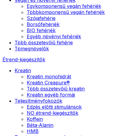
Egykomponensű vegán fehérjék
Többkomponensű vegán fehérjék
Szójafehérje
Borsófehérjék
BIO fehérjék
Egyéb növényi fehérjék
Több összetevőjű fehérje
Tömegnövelők
Étrend-kiegészítők
Kreatin
Kreatin monohidrát
Kreatin Creapure®
Több összetevőjű kreatin
Kreatin egyéb formái
Teljesítményfokozók
Edzés előtti stimulánsok
NO étrend-kiegészítők
Koffein
Béta-Alanin
HMB