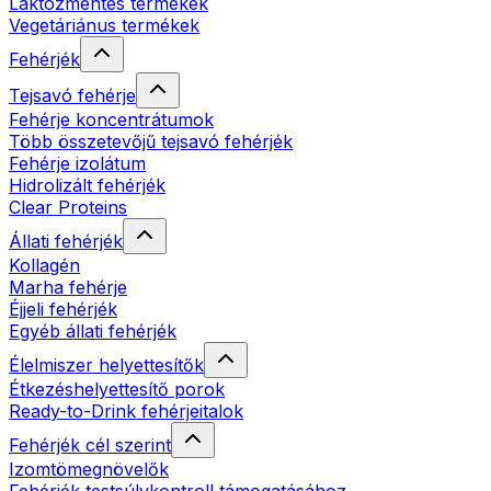
Laktózmentes termékek
Vegetáriánus termékek
Fehérjék
Tejsavó fehérje
Fehérje koncentrátumok
Több összetevőjű tejsavó fehérjék
Fehérje izolátum
Hidrolizált fehérjék
Clear Proteins
Állati fehérjék
Kollagén
Marha fehérje
Éjjeli fehérjék
Egyéb állati fehérjék
Élelmiszer helyettesítők
Étkezéshelyettesítő porok
Ready-to-Drink fehérjeitalok
Fehérjék cél szerint
Izomtömegnövelők