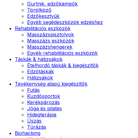
Gurtnik, edzőkampók
Törölköző
Edzőkesztyűk
Egyéb segédeszközök edzéshez
Rehabilitációs eszközök
Masszázspisztolyok
Masszázs eszközök
Masszázshengerek
Egyéb rehabilitációs eszközök
Táskák & hátizsákok
Ételhordó táskák & kiegészítők
Edzőtáskák
Hátizsákok
Tevékenység alapú kiegészítők
Futás
Küzdősportok
Kerékpározás
Jóga és pilates
Hidegterápia
Úszás
Túrázás
Biohacking