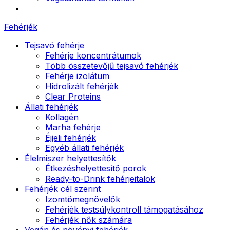
Fehérjék
Tejsavó fehérje
Fehérje koncentrátumok
Több összetevőjű tejsavó fehérjék
Fehérje izolátum
Hidrolizált fehérjék
Clear Proteins
Állati fehérjék
Kollagén
Marha fehérje
Éjjeli fehérjék
Egyéb állati fehérjék
Élelmiszer helyettesítők
Étkezéshelyettesítő porok
Ready-to-Drink fehérjeitalok
Fehérjék cél szerint
Izomtömegnövelők
Fehérjék testsúlykontroll támogatásához
Fehérjék nők számára
Vegán és növényi fehérjék