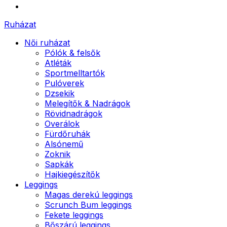
Ruházat
Női ruházat
Pólók & felsők
Atléták
Sportmelltartók
Pulóverek
Dzsekik
Melegítők & Nadrágok
Rövidnadrágok
Overálok
Fürdőruhák
Alsónemű
Zoknik
Sapkák
Hajkiegészítők
Leggings
Magas derekú leggings
Scrunch Bum leggings
Fekete leggings
Bőszárú leggings