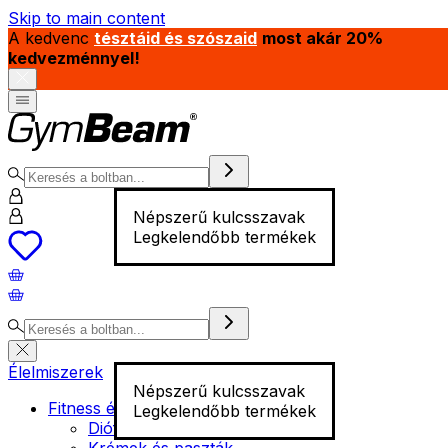
Skip to main content
A kedvenc
tésztáid és szószaid
most akár 20%
kedvezménnyel!
Népszerű kulcsszavak
Legkelendőbb termékek
Élelmiszerek
Népszerű kulcsszavak
Fitness élelmiszer
Legkelendőbb termékek
Diófélék
Krémek és paszták