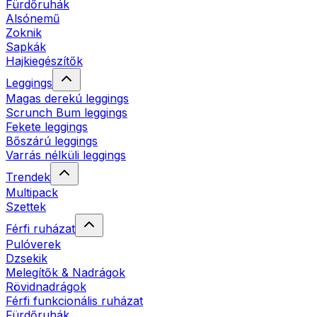
Fürdőruhák
Alsónemű
Zoknik
Sapkák
Hajkiegészítők
Leggings
Magas derekú leggings
Scrunch Bum leggings
Fekete leggings
Bőszárú leggings
Varrás nélküli leggings
Trendek
Multipack
Szettek
Férfi ruházat
Pulóverek
Dzsekik
Melegítők & Nadrágok
Rövidnadrágok
Férfi funkcionális ruházat
Fürdőruhák