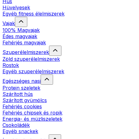
Hús
Hüvelyesek
Egyéb fitness élelmiszerek
Vajak
100% Magvajak
Édes magvajak
Fehérjés magvajak
Szuperélelmiszerek
Zöld szuperélelmiszerek
Rostok
Egyéb szuperélelmiszerek
Egészséges nasi
Protein szeletek
Szárított hús
Szárított gyümölcs
Fehérjés cookies
Fehérjés chipsek és ropik
Energia- és müzliszeletek
Csokoládék
Egyéb snackek