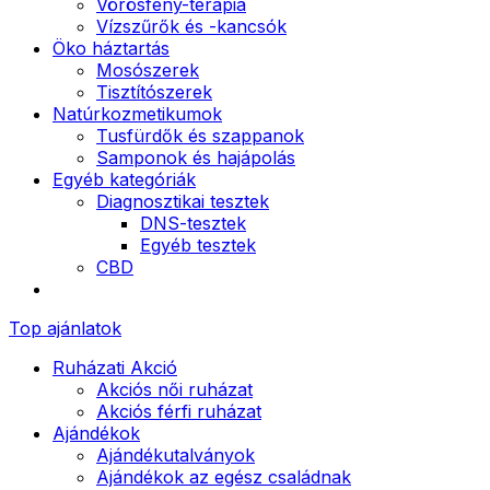
Vörösfény-terápia
Vízszűrők és -kancsók
Öko háztartás
Mosószerek
Tisztítószerek
Natúrkozmetikumok
Tusfürdők és szappanok
Samponok és hajápolás
Egyéb kategóriák
Diagnosztikai tesztek
DNS-tesztek
Egyéb tesztek
CBD
Top ajánlatok
Ruházati Akció
Akciós női ruházat
Akciós férfi ruházat
Ajándékok
Ajándékutalványok
Ajándékok az egész családnak