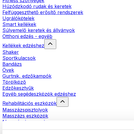
Fitness szőnyegek
Húzódzkodó rudak és keretek
Felfüggeszthető erősítő rendszerek
Ugrálókötelek
Smart kellékek
Súlyemelő keretek és állványok
Otthoni edzés - egyéb
Kellékek edzéshez
Shaker
Sportkulacsok
Bandázs
Övek
Gurtnik, edzőkampók
Törölköző
Edzőkesztyűk
Egyéb segédeszközök edzéshez
Rehabilitációs eszközök
Masszázspisztolyok
Masszázs eszközök
Masszázshengerek
Egyéb rehabilitációs eszközök