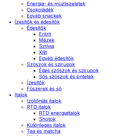
Energia- és müzliszeletek
Csokoládék
Egyéb snackek
Ízesítők és édesítők
Édesítők
Eritrit
Mézek
Sztívia
Xilit
Egyéb édesítők
Szószok és szirupok
Édes szószok és szirupok
Sós szószok és öntetek
Ízesítők
Fűszerek és só
Italok
Izotóniás italok
RTD italok
RTD energiaitalok
Shotok
Különleges italok
Tea és matcha