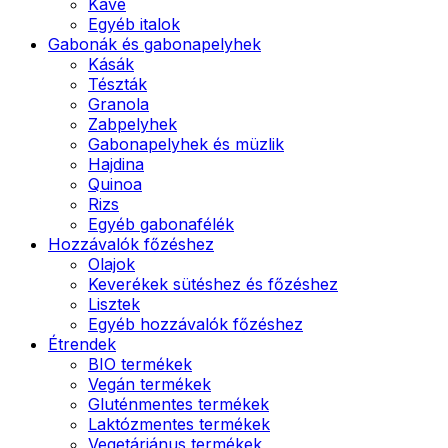
Kávé
Egyéb italok
Gabonák és gabonapelyhek
Kásák
Tészták
Granola
Zabpelyhek
Gabonapelyhek és müzlik
Hajdina
Quinoa
Rizs
Egyéb gabonafélék
Hozzávalók főzéshez
Olajok
Keverékek sütéshez és főzéshez
Lisztek
Egyéb hozzávalók főzéshez
Étrendek
BIO termékek
Vegán termékek
Gluténmentes termékek
Laktózmentes termékek
Vegetáriánus termékek