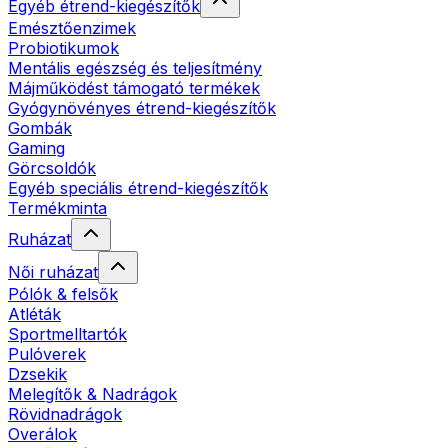
Egyéb étrend-kiegészítők
Emésztőenzimek
Probiotikumok
Mentális egészség és teljesítmény
Májműködést támogató termékek
Gyógynövényes étrend-kiegészítők
Gombák
Gaming
Görcsoldók
Egyéb speciális étrend-kiegészítők
Termékminta
Ruházat
Női ruházat
Pólók & felsők
Atléták
Sportmelltartók
Pulóverek
Dzsekik
Melegítők & Nadrágok
Rövidnadrágok
Overálok