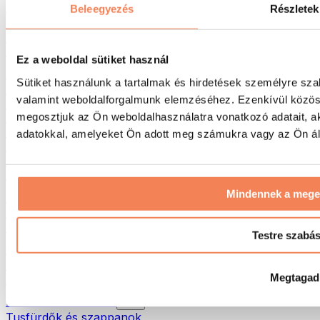
Táskák & hátizsákok
Beleegyezés
Részletek
Ételhordó táskák & kiegészítők
Edzőtáskák
Hátizsákok
Ez a weboldal sütiket használ
Tevékenység alapú kiegészítők
Sütiket használunk a tartalmak és hirdetések személyre sza
Futás
valamint weboldalforgalmunk elemzéséhez. Ezenkívül közöss
Küzdősportok
megosztjuk az Ön weboldalhasználatra vonatkozó adatait, a
Kerékpározás
Jóga és pilates
adatokkal, amelyeket Ön adott meg számukra vagy az Ön álta
Hidegterápia
Úszás
Túrázás
Mindennek a meg
Biohacking
Vörösfény-terápia
Vízszűrők és -kancsók
Testre szabá
Öko háztartás
Mosószerek
Megtagad
Tisztítószerek
Natúrkozmetikumok
Tusfürdők és szappanok