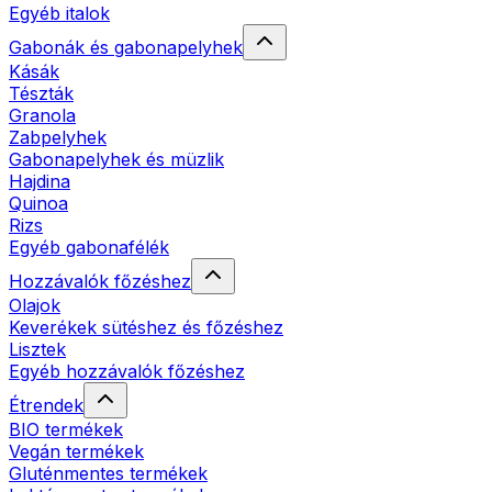
Egyéb italok
Gabonák és gabonapelyhek
Kásák
Tészták
Granola
Zabpelyhek
Gabonapelyhek és müzlik
Hajdina
Quinoa
Rizs
Egyéb gabonafélék
Hozzávalók főzéshez
Olajok
Keverékek sütéshez és főzéshez
Lisztek
Egyéb hozzávalók főzéshez
Étrendek
BIO termékek
Vegán termékek
Gluténmentes termékek