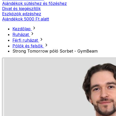
Ajándékok sütéshez és főzéshez
Divat és kiegészítők
Eszközök edzéshez
Ajándékok 5000 Ft alatt
Kezdőlap
Ruházat
Férfi ruházat
Pólók és felsők
Strong Tomorrow póló Sorbet - GymBeam