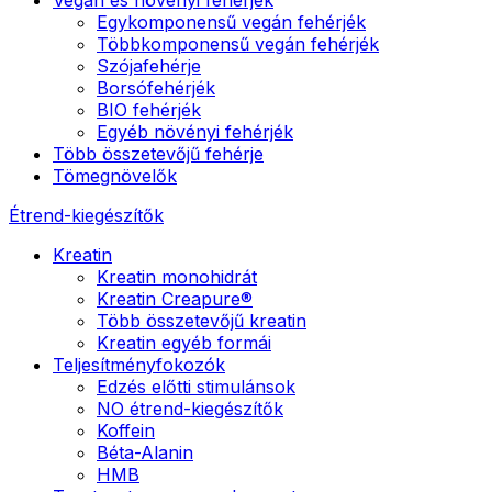
Egykomponensű vegán fehérjék
Többkomponensű vegán fehérjék
Szójafehérje
Borsófehérjék
BIO fehérjék
Egyéb növényi fehérjék
Több összetevőjű fehérje
Tömegnövelők
Étrend-kiegészítők
Kreatin
Kreatin monohidrát
Kreatin Creapure®
Több összetevőjű kreatin
Kreatin egyéb formái
Teljesítményfokozók
Edzés előtti stimulánsok
NO étrend-kiegészítők
Koffein
Béta-Alanin
HMB