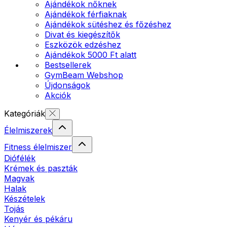
Ajándékok nőknek
Ajándékok férfiaknak
Ajándékok sütéshez és főzéshez
Divat és kiegészítők
Eszközök edzéshez
Ajándékok 5000 Ft alatt
Bestsellerek
GymBeam Webshop
Újdonságok
Akciók
Kategóriák
Élelmiszerek
Fitness élelmiszer
Diófélék
Krémek és paszták
Magvak
Halak
Készételek
Tojás
Kenyér és pékáru