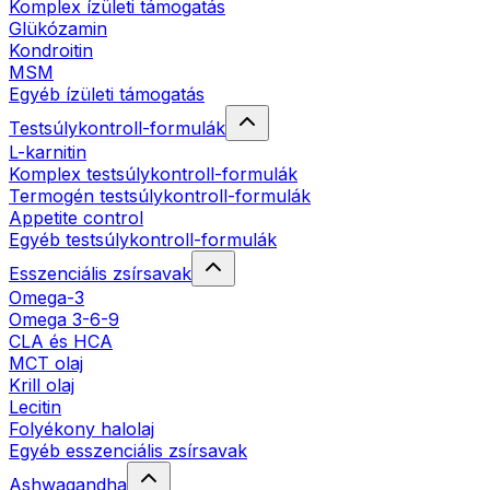
Komplex ízületi támogatás
Glükózamin
Kondroitin
MSM
Egyéb ízületi támogatás
Testsúlykontroll-formulák
L-karnitin
Komplex testsúlykontroll-formulák
Termogén testsúlykontroll-formulák
Appetite control
Egyéb testsúlykontroll-formulák
Esszenciális zsírsavak
Omega-3
Omega 3-6-9
CLA és HCA
MCT olaj
Krill olaj
Lecitin
Folyékony halolaj
Egyéb esszenciális zsírsavak
Ashwagandha