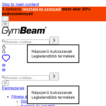
Skip to main content
A kedvenc
tésztáid és szószaid
most akár 20%
kedvezménnyel!
Népszerű kulcsszavak
Legkelendőbb termékek
Élelmiszerek
Népszerű kulcsszavak
Fitness élelmiszer
Legkelendőbb termékek
Diófélék
Krémek és paszták