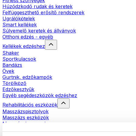
Fitness szőnyegek
Húzódzkodó rudak és keretek
Felfüggeszthető erősítő rendszerek
Ugrálókötelek
Smart kellékek
Súlyemelő keretek és állványok
Otthoni edzés - egyéb
Kellékek edzéshez
Shaker
Sportkulacsok
Bandázs
Övek
Gurtnik, edzőkampók
Törölköző
Edzőkesztyűk
Egyéb segédeszközök edzéshez
Rehabilitációs eszközök
Masszázspisztolyok
Masszázs eszközök
Masszázshengerek
Egyéb rehabilitációs eszközök