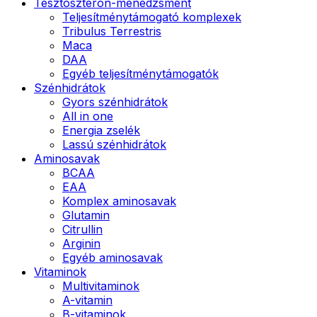
Tesztoszteron-menedzsment
Teljesítménytámogató komplexek
Tribulus Terrestris
Maca
DAA
Egyéb teljesítménytámogatók
Szénhidrátok
Gyors szénhidrátok
All in one
Energia zselék
Lassú szénhidrátok
Aminosavak
BCAA
EAA
Komplex aminosavak
Glutamin
Citrullin
Arginin
Egyéb aminosavak
Vitaminok
Multivitaminok
A-vitamin
B-vitaminok