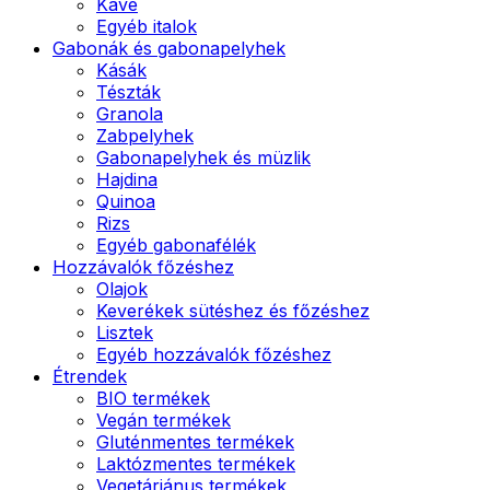
Kávé
Egyéb italok
Gabonák és gabonapelyhek
Kásák
Tészták
Granola
Zabpelyhek
Gabonapelyhek és müzlik
Hajdina
Quinoa
Rizs
Egyéb gabonafélék
Hozzávalók főzéshez
Olajok
Keverékek sütéshez és főzéshez
Lisztek
Egyéb hozzávalók főzéshez
Étrendek
BIO termékek
Vegán termékek
Gluténmentes termékek
Laktózmentes termékek
Vegetáriánus termékek