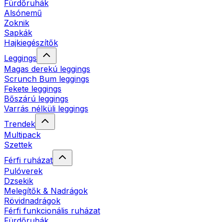
Fürdőruhák
Alsónemű
Zoknik
Sapkák
Hajkiegészítők
Leggings
Magas derekú leggings
Scrunch Bum leggings
Fekete leggings
Bőszárú leggings
Varrás nélküli leggings
Trendek
Multipack
Szettek
Férfi ruházat
Pulóverek
Dzsekik
Melegítők & Nadrágok
Rövidnadrágok
Férfi funkcionális ruházat
Fürdőruhák