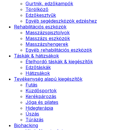
Gurtnik, edzőkampók
Törölköző
Edzőkesztyűk
Egyéb segédeszközök edzéshez
Rehabilitációs eszközök
Masszázspisztolyok
Masszázs eszközök
Masszázshengerek
Egyéb rehabilitációs eszközök
Táskák & hátizsákok
Ételhordó táskák & kiegészítők
Edzőtáskák
Hátizsákok
Tevékenység alapú kiegészítők
Futás
Küzdősportok
Kerékpározás
Jóga és pilates
Hidegterápia
Úszás
Túrázás
Biohacking