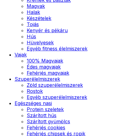
Magvak
Halak
Készételek
Tojás
Kenyér és pékáru
Hús
Hüvelyesek
Egyéb fitness élelmiszerek
Vajak
100% Magvajak
Édes magvajak
Fehérjés magvajak
Szuperélelmiszerek
Zöld szuperélelmiszerek
Rostok
Egyéb szuperélelmiszerek
Egészséges nasi
Protein szeletek
Szárított hús
Szárított gyümölcs
Fehérjés cookies
Fehérjés chipsek és ropik