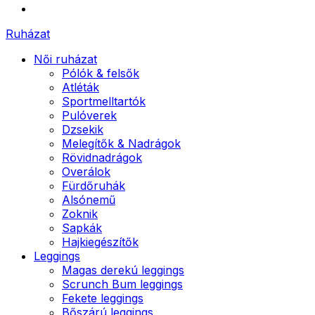
Ruházat
Női ruházat
Pólók & felsők
Atléták
Sportmelltartók
Pulóverek
Dzsekik
Melegítők & Nadrágok
Rövidnadrágok
Overálok
Fürdőruhák
Alsónemű
Zoknik
Sapkák
Hajkiegészítők
Leggings
Magas derekú leggings
Scrunch Bum leggings
Fekete leggings
Bőszárú leggings