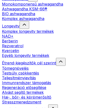
Monokomponensű ashwagandha
Ashwagandha KSM-66®
BIO ashwagandha
Komplex ashwagandha
Longevity
Komplex longevity termékek
NAD+
Berberin
Rezveratrol
Kvercetin
Egyéb longevity termékek
Étrend-kiegészítők cél szerint
Tömegnövelés
Testsúly csökkentés
Teljesítményjavítás
Immunrendszer támogatás
Regeneráció elősegítése
Alvást segítő termékek
Haj-, bőr- és körömerősítő
Stresszmenedzsment