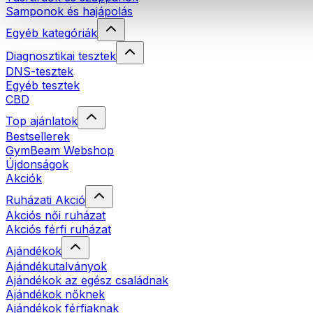
Samponok és hajápolás
Egyéb kategóriák
Diagnosztikai tesztek
DNS-tesztek
Egyéb tesztek
CBD
Top ajánlatok
Bestsellerek
GymBeam Webshop
Újdonságok
Akciók
Ruházati Akció
Akciós női ruházat
Akciós férfi ruházat
Ajándékok
Ajándékutalványok
Ajándékok az egész családnak
Ajándékok nőknek
Ajándékok férfiaknak