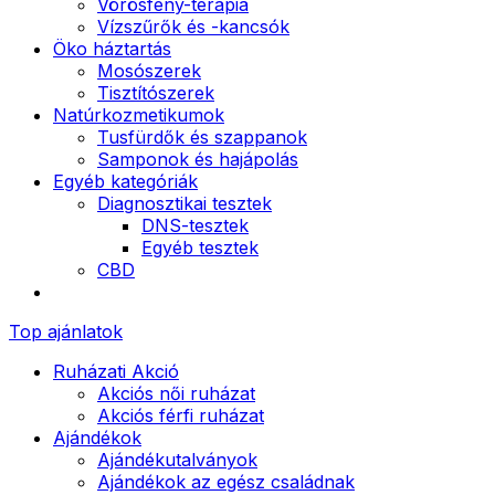
Vörösfény-terápia
Vízszűrők és -kancsók
Öko háztartás
Mosószerek
Tisztítószerek
Natúrkozmetikumok
Tusfürdők és szappanok
Samponok és hajápolás
Egyéb kategóriák
Diagnosztikai tesztek
DNS-tesztek
Egyéb tesztek
CBD
Top ajánlatok
Ruházati Akció
Akciós női ruházat
Akciós férfi ruházat
Ajándékok
Ajándékutalványok
Ajándékok az egész családnak