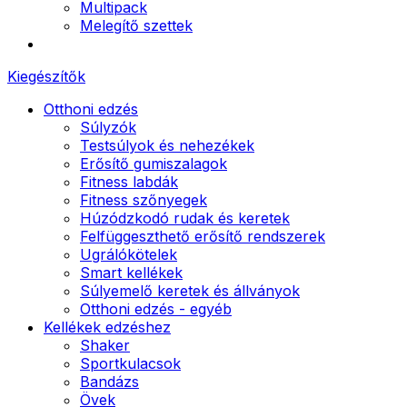
Multipack
Melegítő szettek
Kiegészítők
Otthoni edzés
Súlyzók
Testsúlyok és nehezékek
Erősítő gumiszalagok
Fitness labdák
Fitness szőnyegek
Húzódzkodó rudak és keretek
Felfüggeszthető erősítő rendszerek
Ugrálókötelek
Smart kellékek
Súlyemelő keretek és állványok
Otthoni edzés - egyéb
Kellékek edzéshez
Shaker
Sportkulacsok
Bandázs
Övek