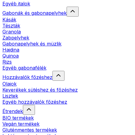
Egyéb italok
Gabonák és gabonapelyhek
Kásák
Tészták
Granola
Zabpelyhek
Gabonapelyhek és müzlik
Hajdina
Quinoa
Rizs
Egyéb gabonafélék
Hozzávalók főzéshez
Olajok
Keverékek sütéshez és főzéshez
Lisztek
Egyéb hozzávalók főzéshez
Étrendek
BIO termékek
Vegán termékek
Gluténmentes termékek