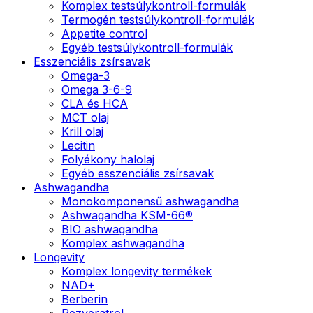
Komplex testsúlykontroll-formulák
Termogén testsúlykontroll-formulák
Appetite control
Egyéb testsúlykontroll-formulák
Esszenciális zsírsavak
Omega-3
Omega 3-6-9
CLA és HCA
MCT olaj
Krill olaj
Lecitin
Folyékony halolaj
Egyéb esszenciális zsírsavak
Ashwagandha
Monokomponensű ashwagandha
Ashwagandha KSM-66®
BIO ashwagandha
Komplex ashwagandha
Longevity
Komplex longevity termékek
NAD+
Berberin
Rezveratrol