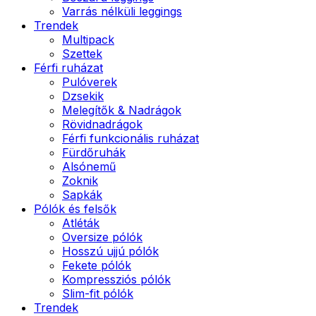
Varrás nélküli leggings
Trendek
Multipack
Szettek
Férfi ruházat
Pulóverek
Dzsekik
Melegítők & Nadrágok
Rövidnadrágok
Férfi funkcionális ruházat
Fürdőruhák
Alsónemű
Zoknik
Sapkák
Pólók és felsők
Atléták
Oversize pólók
Hosszú ujjú pólók
Fekete pólók
Kompressziós pólók
Slim-fit pólók
Trendek