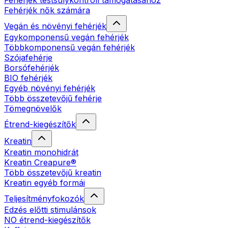
Fehérjék testsúlykontroll támogatásához
Fehérjék nők számára
Vegán és növényi fehérjék
Egykomponensű vegán fehérjék
Többkomponensű vegán fehérjék
Szójafehérje
Borsófehérjék
BIO fehérjék
Egyéb növényi fehérjék
Több összetevőjű fehérje
Tömegnövelők
Étrend-kiegészítők
Kreatin
Kreatin monohidrát
Kreatin Creapure®
Több összetevőjű kreatin
Kreatin egyéb formái
Teljesítményfokozók
Edzés előtti stimulánsok
NO étrend-kiegészítők