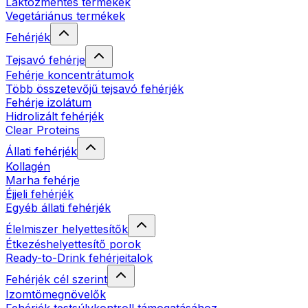
Laktózmentes termékek
Vegetáriánus termékek
Fehérjék
Tejsavó fehérje
Fehérje koncentrátumok
Több összetevőjű tejsavó fehérjék
Fehérje izolátum
Hidrolizált fehérjék
Clear Proteins
Állati fehérjék
Kollagén
Marha fehérje
Éjjeli fehérjék
Egyéb állati fehérjék
Élelmiszer helyettesítők
Étkezéshelyettesítő porok
Ready-to-Drink fehérjeitalok
Fehérjék cél szerint
Izomtömegnövelők