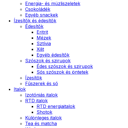
Energia- és müzliszeletek
Csokoládék
Egyéb snackek
Ízesítők és édesítők
Édesítők
Eritrit
Mézek
Sztívia
Xilit
Egyéb édesítők
Szószok és szirupok
Édes szószok és szirupok
Sós szószok és öntetek
Ízesítők
Fűszerek és só
Italok
Izotóniás italok
RTD italok
RTD energiaitalok
Shotok
Különleges italok
Tea és matcha