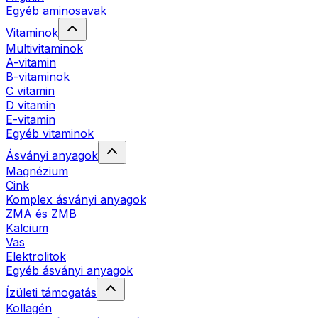
Egyéb aminosavak
Vitaminok
Multivitaminok
A-vitamin
B-vitaminok
C vitamin
D vitamin
E-vitamin
Egyéb vitaminok
Ásványi anyagok
Magnézium
Cink
Komplex ásványi anyagok
ZMA és ZMB
Kalcium
Vas
Elektrolitok
Egyéb ásványi anyagok
Ízületi támogatás
Kollagén