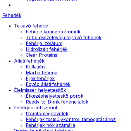
Fehérjék
Tejsavó fehérje
Fehérje koncentrátumok
Több összetevőjű tejsavó fehérjék
Fehérje izolátum
Hidrolizált fehérjék
Clear Proteins
Állati fehérjék
Kollagén
Marha fehérje
Éjjeli fehérjék
Egyéb állati fehérjék
Élelmiszer helyettesítők
Étkezéshelyettesítő porok
Ready-to-Drink fehérjeitalok
Fehérjék cél szerint
Izomtömegnövelők
Fehérjék testsúlykontroll támogatásához
Fehérjék nők számára
Vegán és növényi fehérjék