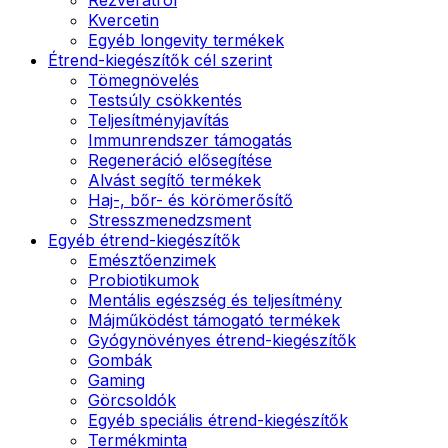
Kvercetin
Egyéb longevity termékek
Étrend-kiegészítők cél szerint
Tömegnövelés
Testsúly csökkentés
Teljesítményjavítás
Immunrendszer támogatás
Regeneráció elősegítése
Alvást segítő termékek
Haj-, bőr- és körömerősítő
Stresszmenedzsment
Egyéb étrend-kiegészítők
Emésztőenzimek
Probiotikumok
Mentális egészség és teljesítmény
Májműködést támogató termékek
Gyógynövényes étrend-kiegészítők
Gombák
Gaming
Görcsoldók
Egyéb speciális étrend-kiegészítők
Termékminta