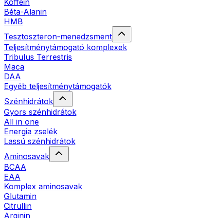
Koffein
Béta-Alanin
HMB
Tesztoszteron-menedzsment
Teljesítménytámogató komplexek
Tribulus Terrestris
Maca
DAA
Egyéb teljesítménytámogatók
Szénhidrátok
Gyors szénhidrátok
All in one
Energia zselék
Lassú szénhidrátok
Aminosavak
BCAA
EAA
Komplex aminosavak
Glutamin
Citrullin
Arginin