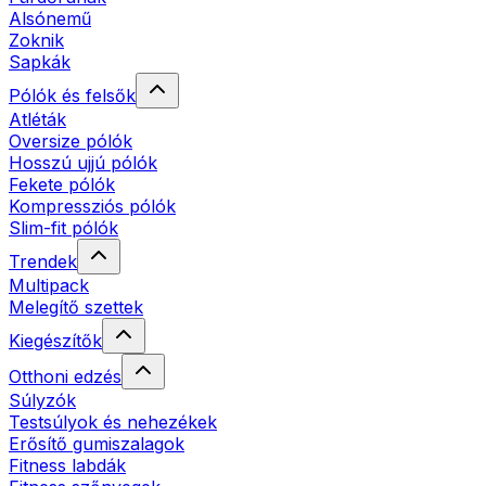
Alsónemű
Zoknik
Sapkák
Pólók és felsők
Atléták
Oversize pólók
Hosszú ujjú pólók
Fekete pólók
Kompressziós pólók
Slim-fit pólók
Trendek
Multipack
Melegítő szettek
Kiegészítők
Otthoni edzés
Súlyzók
Testsúlyok és nehezékek
Erősítő gumiszalagok
Fitness labdák