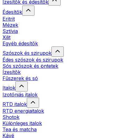
Ízesítők és édesítők
Édesítők
Eritrit
Mézek
Sztívia
Xilit
Egyéb édesítők
Szószok és szirupok
Édes szószok és szirupok
Sós szószok és öntetek
Ízesítők
Fűszerek és só
Italok
Izotóniás italok
RTD italok
RTD energiaitalok
Shotok
Különleges italok
Tea és matcha
Kávé