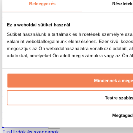
Táskák & hátizsákok
Beleegyezés
Részletek
Ételhordó táskák & kiegészítők
Edzőtáskák
Hátizsákok
Ez a weboldal sütiket használ
Tevékenység alapú kiegészítők
Sütiket használunk a tartalmak és hirdetések személyre sza
Futás
valamint weboldalforgalmunk elemzéséhez. Ezenkívül közöss
Küzdősportok
megosztjuk az Ön weboldalhasználatra vonatkozó adatait, a
Kerékpározás
Jóga és pilates
adatokkal, amelyeket Ön adott meg számukra vagy az Ön álta
Hidegterápia
Úszás
Túrázás
Mindennek a meg
Biohacking
Vörösfény-terápia
Vízszűrők és -kancsók
Testre szabá
Öko háztartás
Mosószerek
Megtagad
Tisztítószerek
Natúrkozmetikumok
Tusfürdők és szappanok