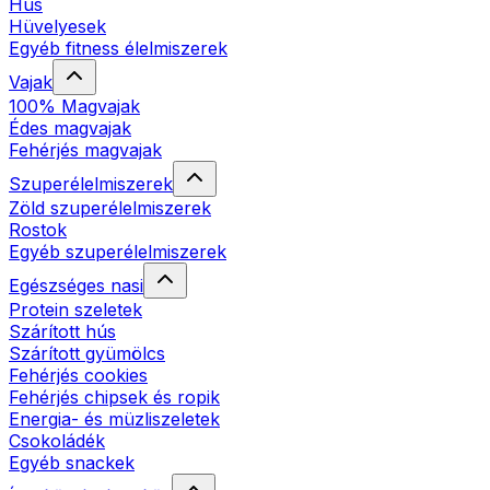
Hús
Hüvelyesek
Egyéb fitness élelmiszerek
Vajak
100% Magvajak
Édes magvajak
Fehérjés magvajak
Szuperélelmiszerek
Zöld szuperélelmiszerek
Rostok
Egyéb szuperélelmiszerek
Egészséges nasi
Protein szeletek
Szárított hús
Szárított gyümölcs
Fehérjés cookies
Fehérjés chipsek és ropik
Energia- és müzliszeletek
Csokoládék
Egyéb snackek