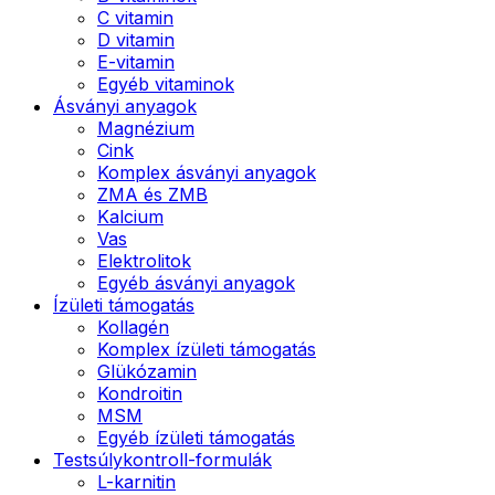
C vitamin
D vitamin
E-vitamin
Egyéb vitaminok
Ásványi anyagok
Magnézium
Cink
Komplex ásványi anyagok
ZMA és ZMB
Kalcium
Vas
Elektrolitok
Egyéb ásványi anyagok
Ízületi támogatás
Kollagén
Komplex ízületi támogatás
Glükózamin
Kondroitin
MSM
Egyéb ízületi támogatás
Testsúlykontroll-formulák
L-karnitin