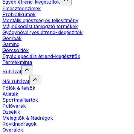
Egyéb étrend-kiegészítők
Emésztőenzimek
Probiotikumok
Mentális egészség és teljesítmény
Májműködést támogató termékek
Gyógynövényes étrend-kiegészítők
Gombák
Gaming
Görcsoldók
Egyéb speciális étrend-kiegészítők
Termékminta
Ruházat
Női ruházat
Pólók & felsők
Atléták
Sportmelltartók
Pulóverek
Dzsekik
Melegítők & Nadrágok
Rövidnadrágok
Overálok