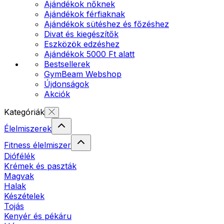
Ajándékok nőknek
Ajándékok férfiaknak
Ajándékok sütéshez és főzéshez
Divat és kiegészítők
Eszközök edzéshez
Ajándékok 5000 Ft alatt
Bestsellerek
GymBeam Webshop
Újdonságok
Akciók
Kategóriák
Élelmiszerek
Fitness élelmiszer
Diófélék
Krémek és paszták
Magvak
Halak
Készételek
Tojás
Kenyér és pékáru