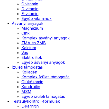
C vitamin
D vitamin
E-vitamin
Egyéb vitaminok
Ásványi anyagok
Magnézium
Cink
Komplex ásványi anyagok
ZMA és ZMB
Kalcium
Vas
Elektrolitok
Egyéb ásványi anyagok
Ízületi támogatás
Kollagén
Komplex ízületi támogatás
Glükózamin
Kondroitin
MSM
Egyéb ízületi támogatás
Testsúlykontroll-formulák
L-karnitin