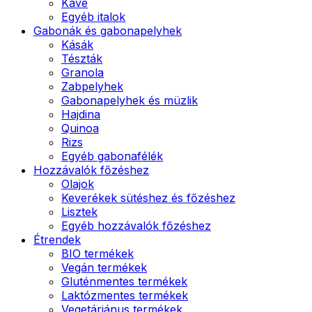
Kávé
Egyéb italok
Gabonák és gabonapelyhek
Kásák
Tészták
Granola
Zabpelyhek
Gabonapelyhek és müzlik
Hajdina
Quinoa
Rizs
Egyéb gabonafélék
Hozzávalók főzéshez
Olajok
Keverékek sütéshez és főzéshez
Lisztek
Egyéb hozzávalók főzéshez
Étrendek
BIO termékek
Vegán termékek
Gluténmentes termékek
Laktózmentes termékek
Vegetáriánus termékek