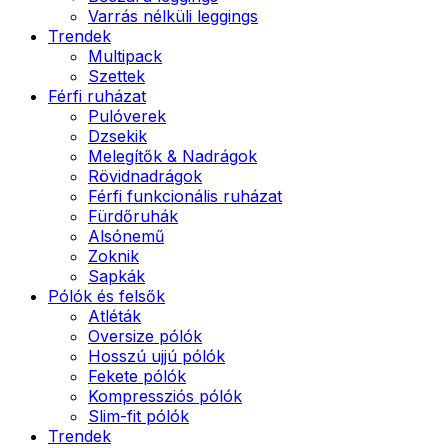
Varrás nélküli leggings
Trendek
Multipack
Szettek
Férfi ruházat
Pulóverek
Dzsekik
Melegítők & Nadrágok
Rövidnadrágok
Férfi funkcionális ruházat
Fürdőruhák
Alsónemű
Zoknik
Sapkák
Pólók és felsők
Atléták
Oversize pólók
Hosszú ujjú pólók
Fekete pólók
Kompressziós pólók
Slim-fit pólók
Trendek