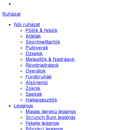
Ruházat
Női ruházat
Pólók & felsők
Atléták
Sportmelltartók
Pulóverek
Dzsekik
Melegítők & Nadrágok
Rövidnadrágok
Overálok
Fürdőruhák
Alsónemű
Zoknik
Sapkák
Hajkiegészítők
Leggings
Magas derekú leggings
Scrunch Bum leggings
Fekete leggings
Bőszárú leggings