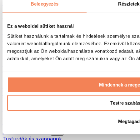
Táskák & hátizsákok
Beleegyezés
Részletek
Ételhordó táskák & kiegészítők
Edzőtáskák
Hátizsákok
Ez a weboldal sütiket használ
Tevékenység alapú kiegészítők
Sütiket használunk a tartalmak és hirdetések személyre sza
Futás
valamint weboldalforgalmunk elemzéséhez. Ezenkívül közöss
Küzdősportok
megosztjuk az Ön weboldalhasználatra vonatkozó adatait, a
Kerékpározás
Jóga és pilates
adatokkal, amelyeket Ön adott meg számukra vagy az Ön álta
Hidegterápia
Úszás
Túrázás
Mindennek a meg
Biohacking
Vörösfény-terápia
Vízszűrők és -kancsók
Testre szabá
Öko háztartás
Mosószerek
Megtagad
Tisztítószerek
Natúrkozmetikumok
Tusfürdők és szappanok