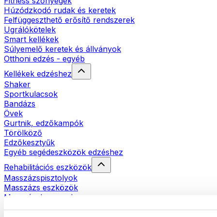
Fitness szőnyegek
Húzódzkodó rudak és keretek
Felfüggeszthető erősítő rendszerek
Ugrálókötelek
Smart kellékek
Súlyemelő keretek és állványok
Otthoni edzés - egyéb
Kellékek edzéshez
Shaker
Sportkulacsok
Bandázs
Övek
Gurtnik, edzőkampók
Törölköző
Edzőkesztyűk
Egyéb segédeszközök edzéshez
Rehabilitációs eszközök
Masszázspisztolyok
Masszázs eszközök
Masszázshengerek
Egyéb rehabilitációs eszközök