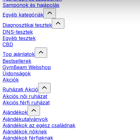
Samponok és hajápolás
Egyéb kategóriák
Diagnosztikai tesztek
DNS-tesztek
Egyéb tesztek
CBD
Top ajánlatok
Bestsellerek
GymBeam Webshop
Újdonságok
Akciók
Ruházati Akció
Akciós női ruházat
Akciós férfi ruházat
Ajándékok
Ajándékutalványok
Ajándékok az egész családnak
Ajándékok nőknek
Ajándékok férfiaknak