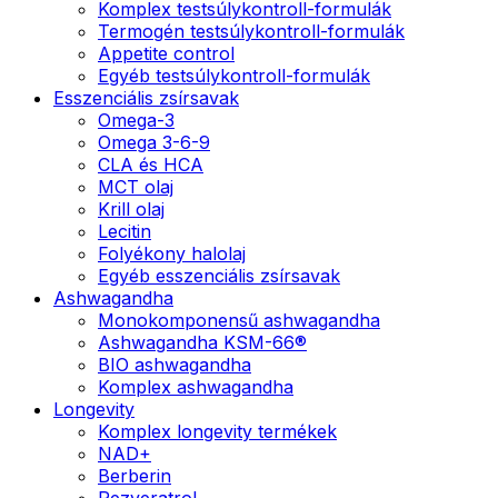
Komplex testsúlykontroll-formulák
Termogén testsúlykontroll-formulák
Appetite control
Egyéb testsúlykontroll-formulák
Esszenciális zsírsavak
Omega-3
Omega 3-6-9
CLA és HCA
MCT olaj
Krill olaj
Lecitin
Folyékony halolaj
Egyéb esszenciális zsírsavak
Ashwagandha
Monokomponensű ashwagandha
Ashwagandha KSM-66®
BIO ashwagandha
Komplex ashwagandha
Longevity
Komplex longevity termékek
NAD+
Berberin
Rezveratrol