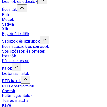
Ízesítők és édesítők
Édesítők
Eritrit
Mézek
Sztívia
Xilit
Egyéb édesítők
Szószok és szirupok
Édes szószok és szirupok
Sós szószok és öntetek
Ízesítők
Fűszerek és só
Italok
Izotóniás italok
RTD italok
RTD energiaitalok
Shotok
Különleges italok
Tea és matcha
Kávé