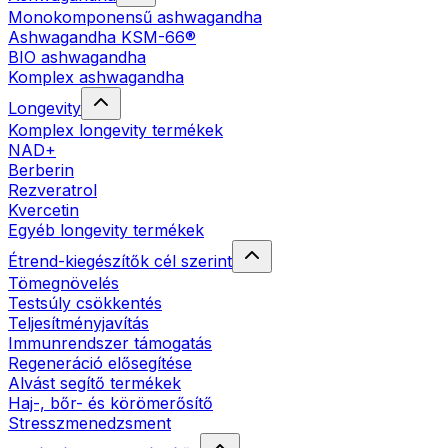
Monokomponensű ashwagandha
Ashwagandha KSM-66®
BIO ashwagandha
Komplex ashwagandha
Longevity
Komplex longevity termékek
NAD+
Berberin
Rezveratrol
Kvercetin
Egyéb longevity termékek
Étrend-kiegészítők cél szerint
Tömegnövelés
Testsúly csökkentés
Teljesítményjavítás
Immunrendszer támogatás
Regeneráció elősegítése
Alvást segítő termékek
Haj-, bőr- és körömerősítő
Stresszmenedzsment