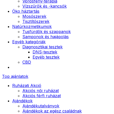
Vörösfény-terápia
Vízszűrők és -kancsók
Öko háztartás
Mosószerek
Tisztítószerek
Natúrkozmetikumok
Tusfürdők és szappanok
Samponok és hajápolás
Egyéb kategóriák
Diagnosztikai tesztek
DNS-tesztek
Egyéb tesztek
CBD
Top ajánlatok
Ruházati Akció
Akciós női ruházat
Akciós férfi ruházat
Ajándékok
Ajándékutalványok
Ajándékok az egész családnak