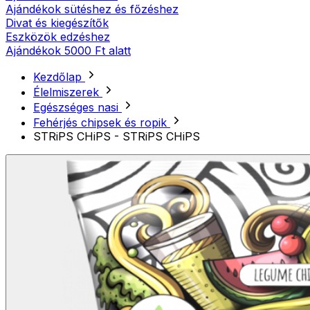
Ajándékok sütéshez és főzéshez
Divat és kiegészítők
Eszközök edzéshez
Ajándékok 5000 Ft alatt
Kezdőlap
Élelmiszerek
Egészséges nasi
Fehérjés chipsek és ropik
STRiPS CHiPS - STRiPS CHiPS