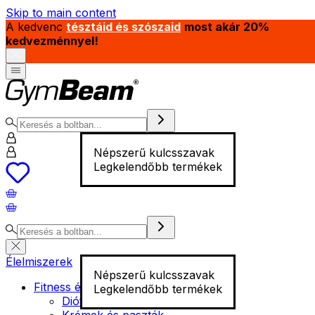
Skip to main content
A kedvenc
tésztáid és szószaid
most akár 20%
kedvezménnyel!
Népszerű kulcsszavak
Legkelendőbb termékek
Élelmiszerek
Népszerű kulcsszavak
Fitness élelmiszer
Legkelendőbb termékek
Diófélék
Krémek és paszták