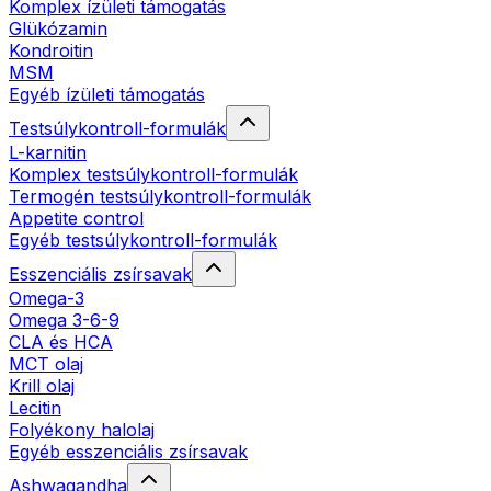
Komplex ízületi támogatás
Glükózamin
Kondroitin
MSM
Egyéb ízületi támogatás
Testsúlykontroll-formulák
L-karnitin
Komplex testsúlykontroll-formulák
Termogén testsúlykontroll-formulák
Appetite control
Egyéb testsúlykontroll-formulák
Esszenciális zsírsavak
Omega-3
Omega 3-6-9
CLA és HCA
MCT olaj
Krill olaj
Lecitin
Folyékony halolaj
Egyéb esszenciális zsírsavak
Ashwagandha