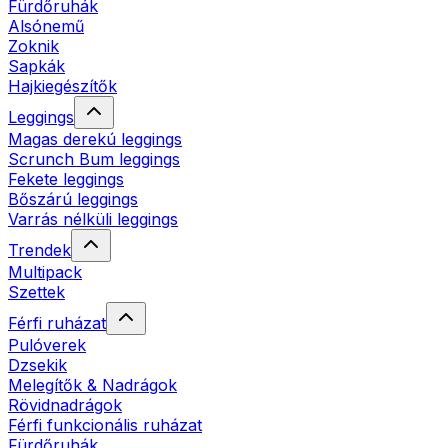
Fürdőruhák
Alsónemű
Zoknik
Sapkák
Hajkiegészítők
Leggings
Magas derekú leggings
Scrunch Bum leggings
Fekete leggings
Bőszárú leggings
Varrás nélküli leggings
Trendek
Multipack
Szettek
Férfi ruházat
Pulóverek
Dzsekik
Melegítők & Nadrágok
Rövidnadrágok
Férfi funkcionális ruházat
Fürdőruhák