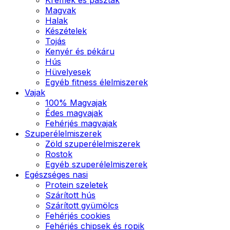
Magvak
Halak
Készételek
Tojás
Kenyér és pékáru
Hús
Hüvelyesek
Egyéb fitness élelmiszerek
Vajak
100% Magvajak
Édes magvajak
Fehérjés magvajak
Szuperélelmiszerek
Zöld szuperélelmiszerek
Rostok
Egyéb szuperélelmiszerek
Egészséges nasi
Protein szeletek
Szárított hús
Szárított gyümölcs
Fehérjés cookies
Fehérjés chipsek és ropik