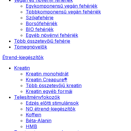
Egykomponensű vegán fehérjék
Többkomponensű vegán fehérjék
Szójafehérje
Borsófehérjék
BIO fehérjék
Egyéb növényi fehérjék
Több összetevőjű fehérje
Tömegnövelők
Étrend-kiegészítők
Kreatin
Kreatin monohidrát
Kreatin Creapure®
Több összetevőjű kreatin
Kreatin egyéb formái
Teljesítményfokozók
Edzés előtti stimulánsok
NO étrend-kiegészítők
Koffein
Béta-Alanin
HMB