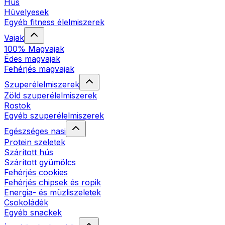
Hús
Hüvelyesek
Egyéb fitness élelmiszerek
Vajak
100% Magvajak
Édes magvajak
Fehérjés magvajak
Szuperélelmiszerek
Zöld szuperélelmiszerek
Rostok
Egyéb szuperélelmiszerek
Egészséges nasi
Protein szeletek
Szárított hús
Szárított gyümölcs
Fehérjés cookies
Fehérjés chipsek és ropik
Energia- és müzliszeletek
Csokoládék
Egyéb snackek