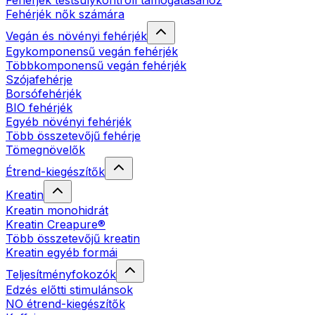
Fehérjék testsúlykontroll támogatásához
Fehérjék nők számára
Vegán és növényi fehérjék
Egykomponensű vegán fehérjék
Többkomponensű vegán fehérjék
Szójafehérje
Borsófehérjék
BIO fehérjék
Egyéb növényi fehérjék
Több összetevőjű fehérje
Tömegnövelők
Étrend-kiegészítők
Kreatin
Kreatin monohidrát
Kreatin Creapure®
Több összetevőjű kreatin
Kreatin egyéb formái
Teljesítményfokozók
Edzés előtti stimulánsok
NO étrend-kiegészítők