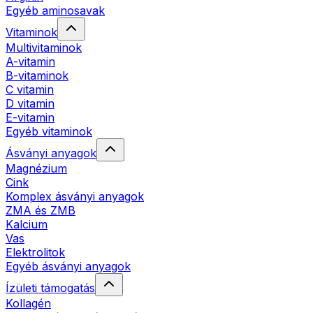
Egyéb aminosavak
Vitaminok
Multivitaminok
A-vitamin
B-vitaminok
C vitamin
D vitamin
E-vitamin
Egyéb vitaminok
Ásványi anyagok
Magnézium
Cink
Komplex ásványi anyagok
ZMA és ZMB
Kalcium
Vas
Elektrolitok
Egyéb ásványi anyagok
Ízületi támogatás
Kollagén