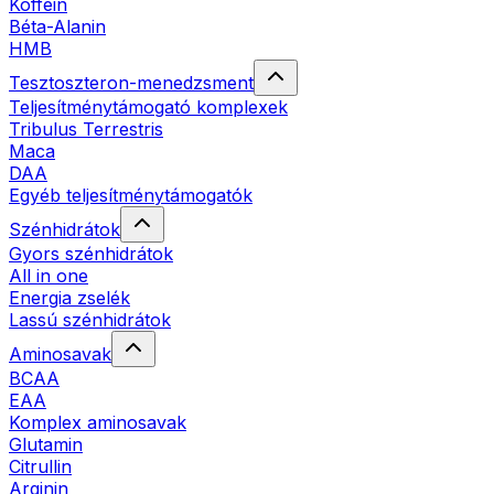
Koffein
Béta-Alanin
HMB
Tesztoszteron-menedzsment
Teljesítménytámogató komplexek
Tribulus Terrestris
Maca
DAA
Egyéb teljesítménytámogatók
Szénhidrátok
Gyors szénhidrátok
All in one
Energia zselék
Lassú szénhidrátok
Aminosavak
BCAA
EAA
Komplex aminosavak
Glutamin
Citrullin
Arginin