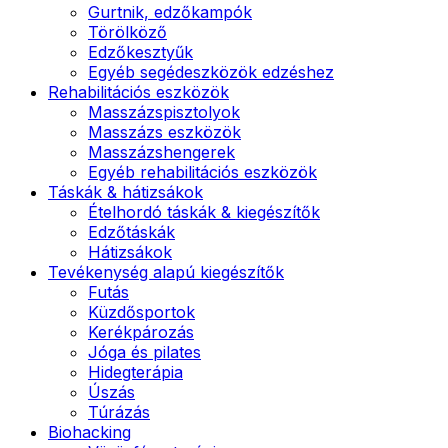
Gurtnik, edzőkampók
Törölköző
Edzőkesztyűk
Egyéb segédeszközök edzéshez
Rehabilitációs eszközök
Masszázspisztolyok
Masszázs eszközök
Masszázshengerek
Egyéb rehabilitációs eszközök
Táskák & hátizsákok
Ételhordó táskák & kiegészítők
Edzőtáskák
Hátizsákok
Tevékenység alapú kiegészítők
Futás
Küzdősportok
Kerékpározás
Jóga és pilates
Hidegterápia
Úszás
Túrázás
Biohacking