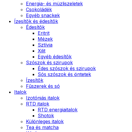
Energia- és müzliszeletek
Csokoládék
Egyéb snackek
Ízesítők és édesítők
Édesítők
Eritrit
Mézek
Sztívia
Xilit
Egyéb édesítők
Szószok és szirupok
Édes szószok és szirupok
Sós szószok és öntetek
Ízesítők
Fűszerek és só
Italok
Izotóniás italok
RTD italok
RTD energiaitalok
Shotok
Különleges italok
Tea és matcha