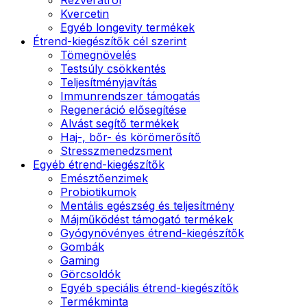
Kvercetin
Egyéb longevity termékek
Étrend-kiegészítők cél szerint
Tömegnövelés
Testsúly csökkentés
Teljesítményjavítás
Immunrendszer támogatás
Regeneráció elősegítése
Alvást segítő termékek
Haj-, bőr- és körömerősítő
Stresszmenedzsment
Egyéb étrend-kiegészítők
Emésztőenzimek
Probiotikumok
Mentális egészség és teljesítmény
Májműködést támogató termékek
Gyógynövényes étrend-kiegészítők
Gombák
Gaming
Görcsoldók
Egyéb speciális étrend-kiegészítők
Termékminta