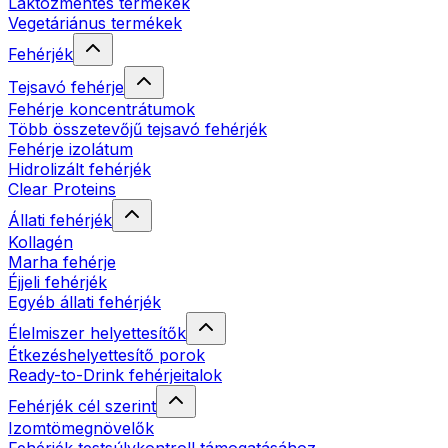
Laktózmentes termékek
Vegetáriánus termékek
Fehérjék
Tejsavó fehérje
Fehérje koncentrátumok
Több összetevőjű tejsavó fehérjék
Fehérje izolátum
Hidrolizált fehérjék
Clear Proteins
Állati fehérjék
Kollagén
Marha fehérje
Éjjeli fehérjék
Egyéb állati fehérjék
Élelmiszer helyettesítők
Étkezéshelyettesítő porok
Ready-to-Drink fehérjeitalok
Fehérjék cél szerint
Izomtömegnövelők