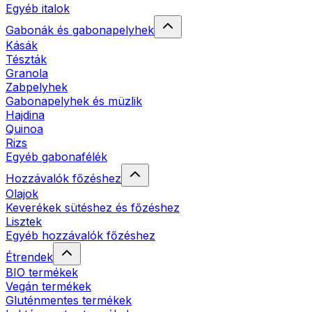
Egyéb italok
Gabonák és gabonapelyhek
Kásák
Tészták
Granola
Zabpelyhek
Gabonapelyhek és müzlik
Hajdina
Quinoa
Rizs
Egyéb gabonafélék
Hozzávalók főzéshez
Olajok
Keverékek sütéshez és főzéshez
Lisztek
Egyéb hozzávalók főzéshez
Étrendek
BIO termékek
Vegán termékek
Gluténmentes termékek