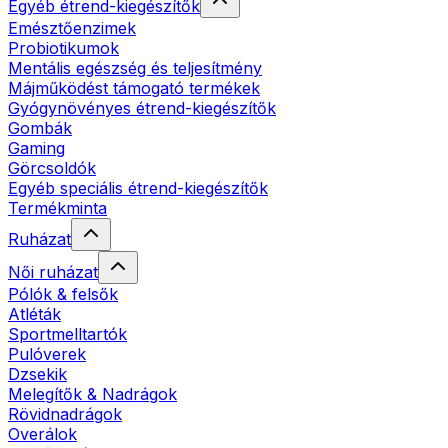
Egyéb étrend-kiegészítők
Emésztőenzimek
Probiotikumok
Mentális egészség és teljesítmény
Májműködést támogató termékek
Gyógynövényes étrend-kiegészítők
Gombák
Gaming
Görcsoldók
Egyéb speciális étrend-kiegészítők
Termékminta
Ruházat
Női ruházat
Pólók & felsők
Atléták
Sportmelltartók
Pulóverek
Dzsekik
Melegítők & Nadrágok
Rövidnadrágok
Overálok