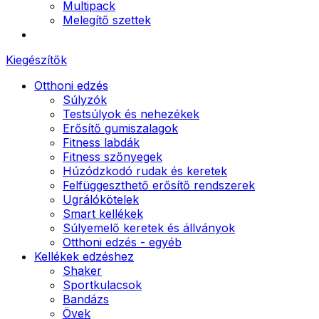
Multipack
Melegítő szettek
Kiegészítők
Otthoni edzés
Súlyzók
Testsúlyok és nehezékek
Erősítő gumiszalagok
Fitness labdák
Fitness szőnyegek
Húzódzkodó rudak és keretek
Felfüggeszthető erősítő rendszerek
Ugrálókötelek
Smart kellékek
Súlyemelő keretek és állványok
Otthoni edzés - egyéb
Kellékek edzéshez
Shaker
Sportkulacsok
Bandázs
Övek