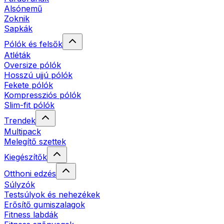
Alsónemű
Zoknik
Sapkák
Pólók és felsők
Atléták
Oversize pólók
Hosszú ujjú pólók
Fekete pólók
Kompressziós pólók
Slim-fit pólók
Trendek
Multipack
Melegítő szettek
Kiegészítők
Otthoni edzés
Súlyzók
Testsúlyok és nehezékek
Erősítő gumiszalagok
Fitness labdák