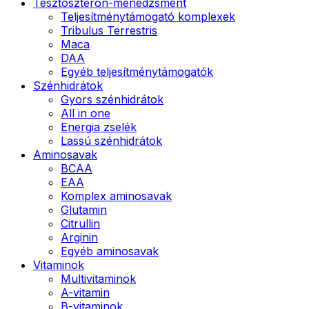
Tesztoszteron-menedzsment
Teljesítménytámogató komplexek
Tribulus Terrestris
Maca
DAA
Egyéb teljesítménytámogatók
Szénhidrátok
Gyors szénhidrátok
All in one
Energia zselék
Lassú szénhidrátok
Aminosavak
BCAA
EAA
Komplex aminosavak
Glutamin
Citrullin
Arginin
Egyéb aminosavak
Vitaminok
Multivitaminok
A-vitamin
B-vitaminok