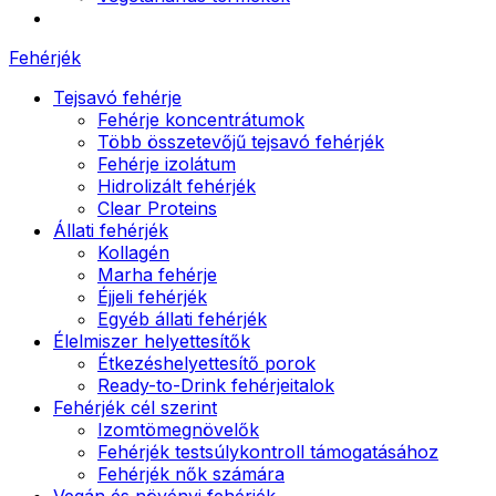
Fehérjék
Tejsavó fehérje
Fehérje koncentrátumok
Több összetevőjű tejsavó fehérjék
Fehérje izolátum
Hidrolizált fehérjék
Clear Proteins
Állati fehérjék
Kollagén
Marha fehérje
Éjjeli fehérjék
Egyéb állati fehérjék
Élelmiszer helyettesítők
Étkezéshelyettesítő porok
Ready-to-Drink fehérjeitalok
Fehérjék cél szerint
Izomtömegnövelők
Fehérjék testsúlykontroll támogatásához
Fehérjék nők számára
Vegán és növényi fehérjék