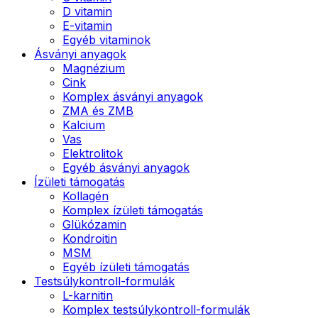
D vitamin
E-vitamin
Egyéb vitaminok
Ásványi anyagok
Magnézium
Cink
Komplex ásványi anyagok
ZMA és ZMB
Kalcium
Vas
Elektrolitok
Egyéb ásványi anyagok
Ízületi támogatás
Kollagén
Komplex ízületi támogatás
Glükózamin
Kondroitin
MSM
Egyéb ízületi támogatás
Testsúlykontroll-formulák
L-karnitin
Komplex testsúlykontroll-formulák