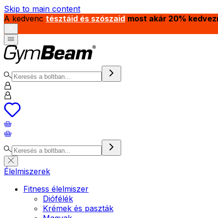
Skip to main content
A kedvenc
tésztáid és szószaid
most akár 20% kedvez
Élelmiszerek
Fitness élelmiszer
Diófélék
Krémek és paszták
Magvak