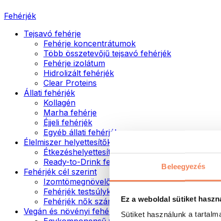
Fehérjék
Tejsavó fehérje
Fehérje koncentrátumok
Több összetevőjű tejsavó fehérjék
Fehérje izolátum
Hidrolizált fehérjék
Clear Proteins
Állati fehérjék
Kollagén
Marha fehérje
Éjjeli fehérjék
Egyéb állati fehérjék
Élelmiszer helyettesítők
Étkezéshelyettesítő porok
Ready-to-Drink fehérjeitalok
Beleegyezés
Fehérjék cél szerint
Izomtömegnövelők
Fehérjék testsúlykontroll támogatásához
Ez a weboldal sütiket haszn
Fehérjék nők számára
Vegán és növényi fehérjék
Sütiket használunk a tartal
Egykomponensű vegán fehérjék