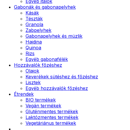
Egyéb italok
Gabonák és gabonapelyhek
Kásák
Tészták
Granola
Zabpelyhek
Gabonapelyhek és müzlik
Hajdina
Quinoa
Rizs
Egyéb gabonafélék
Hozzávalók főzéshez
Olajok
Keverékek sütéshez és főzéshez
Lisztek
Egyéb hozzávalók főzéshez
Étrendek
BIO termékek
Vegán termékek
Gluténmentes termékek
Laktózmentes termékek
Vegetáriánus termékek