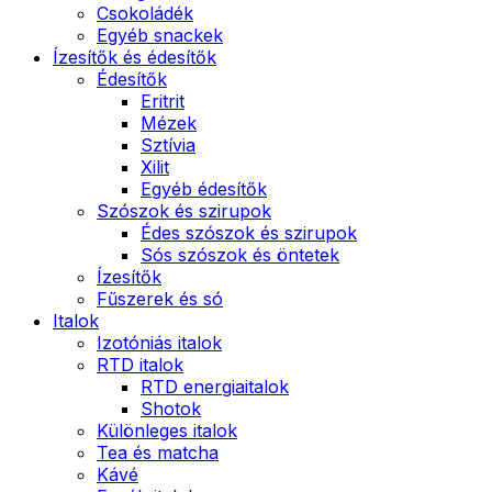
Csokoládék
Egyéb snackek
Ízesítők és édesítők
Édesítők
Eritrit
Mézek
Sztívia
Xilit
Egyéb édesítők
Szószok és szirupok
Édes szószok és szirupok
Sós szószok és öntetek
Ízesítők
Fűszerek és só
Italok
Izotóniás italok
RTD italok
RTD energiaitalok
Shotok
Különleges italok
Tea és matcha
Kávé