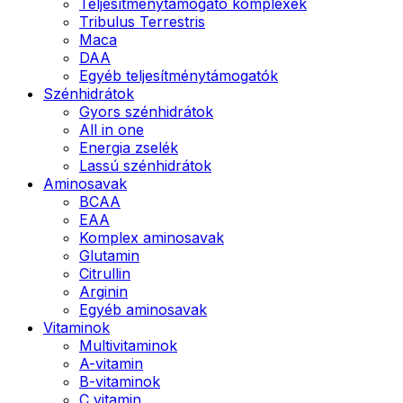
Teljesítménytámogató komplexek
Tribulus Terrestris
Maca
DAA
Egyéb teljesítménytámogatók
Szénhidrátok
Gyors szénhidrátok
All in one
Energia zselék
Lassú szénhidrátok
Aminosavak
BCAA
EAA
Komplex aminosavak
Glutamin
Citrullin
Arginin
Egyéb aminosavak
Vitaminok
Multivitaminok
A-vitamin
B-vitaminok
C vitamin