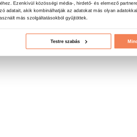
hez. Ezenkívül közösségi média-, hirdető- és elemező partner
zó adatait, akik kombinálhatják az adatokat más olyan adatokka
sznált más szolgáltatásokból gyűjtöttek.
Testre szabás
Min