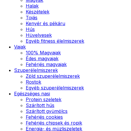
Halak
Készételek
Tojás
Kenyér és pékáru
Hús
Hüvelyesek
Egyéb fitness élelmiszerek
Vajak
100% Magvajak
Édes magvajak
Fehérjés magvajak
Szuperélelmiszerek
Zöld szuperélelmiszerek
Rostok
Egyéb szuperélelmiszerek
Egészséges nasi
Protein szeletek
Szárított hús
Szárított gyümölcs
Fehérjés cookies
Fehérjés chipsek és ropik
Energia- és müzliszeletek