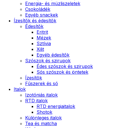
Energia- és müzliszeletek
Csokoládék
Egyéb snackek
Ízesítők és édesítők
Édesítők
Eritrit
Mézek
Sztívia
Xilit
Egyéb édesítők
Szószok és szirupok
Édes szószok és szirupok
Sós szószok és öntetek
Ízesítők
Fűszerek és só
Italok
Izotóniás italok
RTD italok
RTD energiaitalok
Shotok
Különleges italok
Tea és matcha