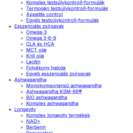
Komplex testsúlykontroll-formulák
Termogén testsúlykontroll-formulák
Appetite control
Egyéb testsúlykontroll-formulák
Esszenciális zsírsavak
Omega-3
Omega 3-6-9
CLA és HCA
MCT olaj
Krill olaj
Lecitin
Folyékony halolaj
Egyéb esszenciális zsírsavak
Ashwagandha
Monokomponensű ashwagandha
Ashwagandha KSM-66®
BIO ashwagandha
Komplex ashwagandha
Longevity
Komplex longevity termékek
NAD+
Berberin
Rezveratrol