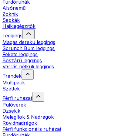
Fürdőruhák
Alsónemű
Zoknik
Sapkák
Hajkiegészítők
Leggings
Magas derekú leggings
Scrunch Bum leggings
Fekete leggings
Bőszárú leggings
Varrás nélküli leggings
Trendek
Multipack
Szettek
Férfi ruházat
Pulóverek
Dzsekik
Melegítők & Nadrágok
Rövidnadrágok
Férfi funkcionális ruházat
Fürdőruhák