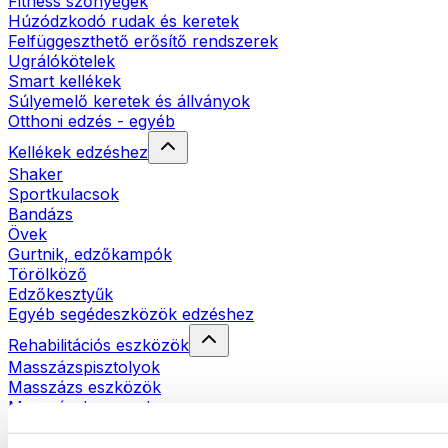
Fitness szőnyegek
Húzódzkodó rudak és keretek
Felfüggeszthető erősítő rendszerek
Ugrálókötelek
Smart kellékek
Súlyemelő keretek és állványok
Otthoni edzés - egyéb
Kellékek edzéshez
Shaker
Sportkulacsok
Bandázs
Övek
Gurtnik, edzőkampók
Törölköző
Edzőkesztyűk
Egyéb segédeszközök edzéshez
Rehabilitációs eszközök
Masszázspisztolyok
Masszázs eszközök
Masszázshengerek
Egyéb rehabilitációs eszközök