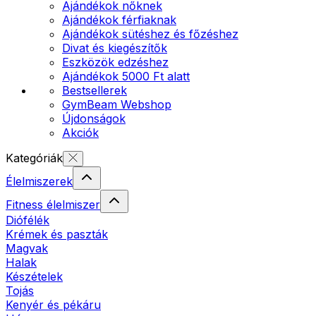
Ajándékok nőknek
Ajándékok férfiaknak
Ajándékok sütéshez és főzéshez
Divat és kiegészítők
Eszközök edzéshez
Ajándékok 5000 Ft alatt
Bestsellerek
GymBeam Webshop
Újdonságok
Akciók
Kategóriák
Élelmiszerek
Fitness élelmiszer
Diófélék
Krémek és paszták
Magvak
Halak
Készételek
Tojás
Kenyér és pékáru