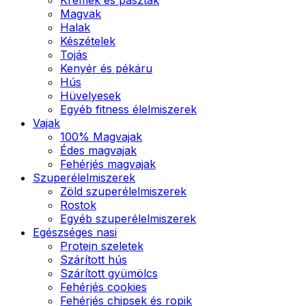
Magvak
Halak
Készételek
Tojás
Kenyér és pékáru
Hús
Hüvelyesek
Egyéb fitness élelmiszerek
Vajak
100% Magvajak
Édes magvajak
Fehérjés magvajak
Szuperélelmiszerek
Zöld szuperélelmiszerek
Rostok
Egyéb szuperélelmiszerek
Egészséges nasi
Protein szeletek
Szárított hús
Szárított gyümölcs
Fehérjés cookies
Fehérjés chipsek és ropik