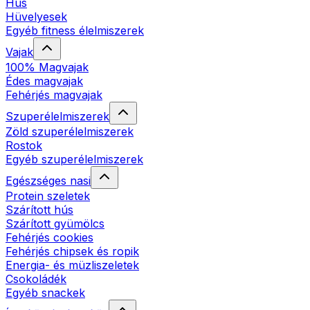
Hús
Hüvelyesek
Egyéb fitness élelmiszerek
Vajak
100% Magvajak
Édes magvajak
Fehérjés magvajak
Szuperélelmiszerek
Zöld szuperélelmiszerek
Rostok
Egyéb szuperélelmiszerek
Egészséges nasi
Protein szeletek
Szárított hús
Szárított gyümölcs
Fehérjés cookies
Fehérjés chipsek és ropik
Energia- és müzliszeletek
Csokoládék
Egyéb snackek