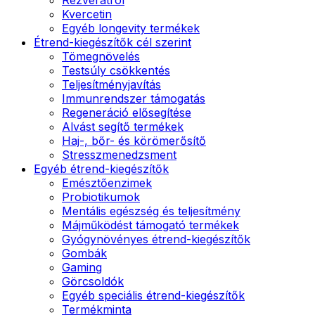
Kvercetin
Egyéb longevity termékek
Étrend-kiegészítők cél szerint
Tömegnövelés
Testsúly csökkentés
Teljesítményjavítás
Immunrendszer támogatás
Regeneráció elősegítése
Alvást segítő termékek
Haj-, bőr- és körömerősítő
Stresszmenedzsment
Egyéb étrend-kiegészítők
Emésztőenzimek
Probiotikumok
Mentális egészség és teljesítmény
Májműködést támogató termékek
Gyógynövényes étrend-kiegészítők
Gombák
Gaming
Görcsoldók
Egyéb speciális étrend-kiegészítők
Termékminta