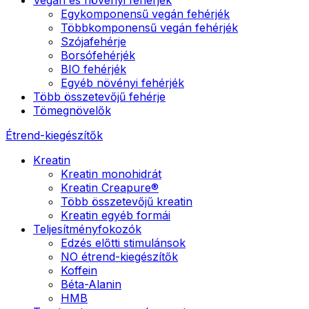
Egykomponensű vegán fehérjék
Többkomponensű vegán fehérjék
Szójafehérje
Borsófehérjék
BIO fehérjék
Egyéb növényi fehérjék
Több összetevőjű fehérje
Tömegnövelők
Étrend-kiegészítők
Kreatin
Kreatin monohidrát
Kreatin Creapure®
Több összetevőjű kreatin
Kreatin egyéb formái
Teljesítményfokozók
Edzés előtti stimulánsok
NO étrend-kiegészítők
Koffein
Béta-Alanin
HMB