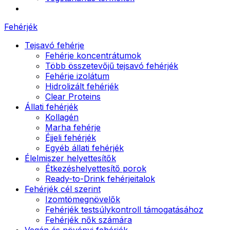
Fehérjék
Tejsavó fehérje
Fehérje koncentrátumok
Több összetevőjű tejsavó fehérjék
Fehérje izolátum
Hidrolizált fehérjék
Clear Proteins
Állati fehérjék
Kollagén
Marha fehérje
Éjjeli fehérjék
Egyéb állati fehérjék
Élelmiszer helyettesítők
Étkezéshelyettesítő porok
Ready-to-Drink fehérjeitalok
Fehérjék cél szerint
Izomtömegnövelők
Fehérjék testsúlykontroll támogatásához
Fehérjék nők számára
Vegán és növényi fehérjék