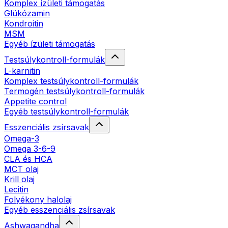
Komplex ízületi támogatás
Glükózamin
Kondroitin
MSM
Egyéb ízületi támogatás
Testsúlykontroll-formulák
L-karnitin
Komplex testsúlykontroll-formulák
Termogén testsúlykontroll-formulák
Appetite control
Egyéb testsúlykontroll-formulák
Esszenciális zsírsavak
Omega-3
Omega 3-6-9
CLA és HCA
MCT olaj
Krill olaj
Lecitin
Folyékony halolaj
Egyéb esszenciális zsírsavak
Ashwagandha