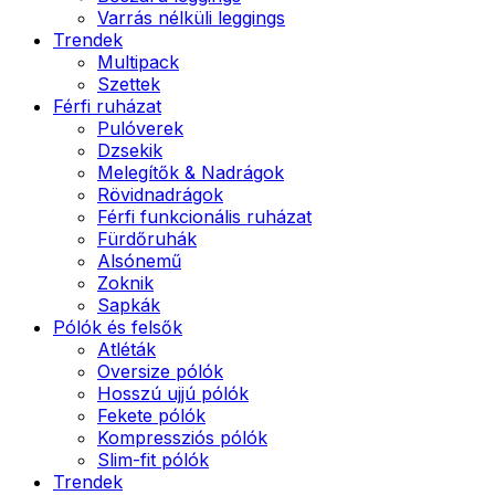
Varrás nélküli leggings
Trendek
Multipack
Szettek
Férfi ruházat
Pulóverek
Dzsekik
Melegítők & Nadrágok
Rövidnadrágok
Férfi funkcionális ruházat
Fürdőruhák
Alsónemű
Zoknik
Sapkák
Pólók és felsők
Atléták
Oversize pólók
Hosszú ujjú pólók
Fekete pólók
Kompressziós pólók
Slim-fit pólók
Trendek