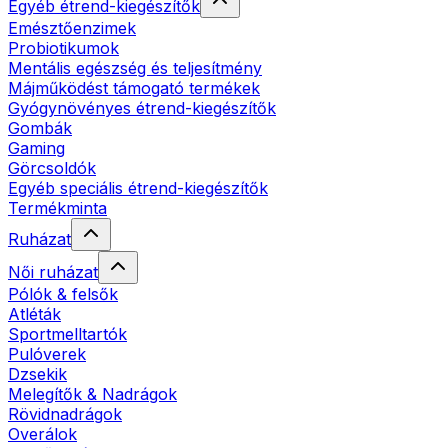
Egyéb étrend-kiegészítők
Emésztőenzimek
Probiotikumok
Mentális egészség és teljesítmény
Májműködést támogató termékek
Gyógynövényes étrend-kiegészítők
Gombák
Gaming
Görcsoldók
Egyéb speciális étrend-kiegészítők
Termékminta
Ruházat
Női ruházat
Pólók & felsők
Atléták
Sportmelltartók
Pulóverek
Dzsekik
Melegítők & Nadrágok
Rövidnadrágok
Overálok