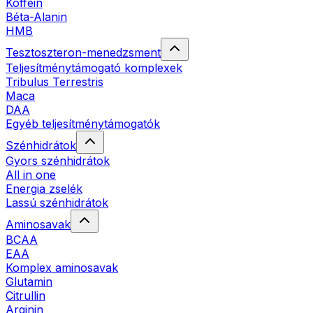
Koffein
Béta-Alanin
HMB
Tesztoszteron-menedzsment
Teljesítménytámogató komplexek
Tribulus Terrestris
Maca
DAA
Egyéb teljesítménytámogatók
Szénhidrátok
Gyors szénhidrátok
All in one
Energia zselék
Lassú szénhidrátok
Aminosavak
BCAA
EAA
Komplex aminosavak
Glutamin
Citrullin
Arginin