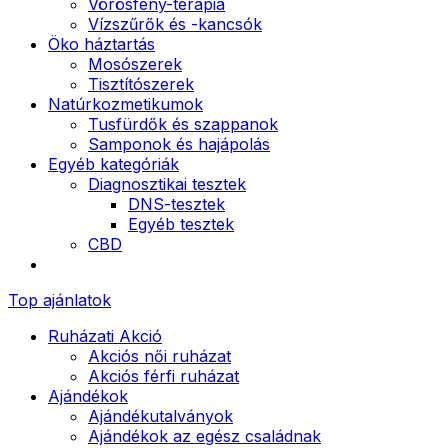
Vörösfény-terápia
Vízszűrők és -kancsók
Öko háztartás
Mosószerek
Tisztítószerek
Natúrkozmetikumok
Tusfürdők és szappanok
Samponok és hajápolás
Egyéb kategóriák
Diagnosztikai tesztek
DNS-tesztek
Egyéb tesztek
CBD
Top ajánlatok
Ruházati Akció
Akciós női ruházat
Akciós férfi ruházat
Ajándékok
Ajándékutalványok
Ajándékok az egész családnak