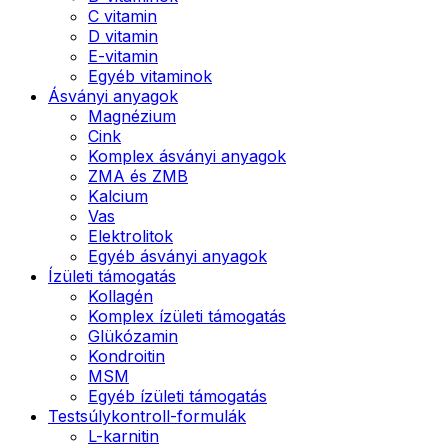
C vitamin
D vitamin
E-vitamin
Egyéb vitaminok
Ásványi anyagok
Magnézium
Cink
Komplex ásványi anyagok
ZMA és ZMB
Kalcium
Vas
Elektrolitok
Egyéb ásványi anyagok
Ízületi támogatás
Kollagén
Komplex ízületi támogatás
Glükózamin
Kondroitin
MSM
Egyéb ízületi támogatás
Testsúlykontroll-formulák
L-karnitin