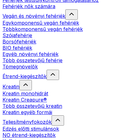
Fehérjék testsúlykontroll támogatásához
Fehérjék nők számára
Vegán és növényi fehérjék
Egykomponensű vegán fehérjék
Többkomponensű vegán fehérjék
Szójafehérje
Borsófehérjék
BIO fehérjék
Egyéb növényi fehérjék
Több összetevőjű fehérje
Tömegnövelők
Étrend-kiegészítők
Kreatin
Kreatin monohidrát
Kreatin Creapure®
Több összetevőjű kreatin
Kreatin egyéb formái
Teljesítményfokozók
Edzés előtti stimulánsok
NO étrend-kiegészítők