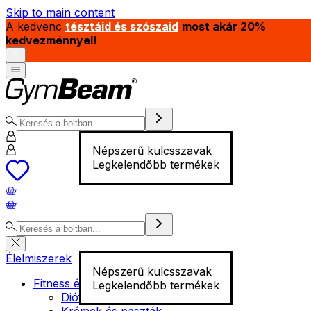
Skip to main content
A kedvenc
tésztáid és szószaid
most akár 20%
kedvezménnyel!
Népszerű kulcsszavak
Legkelendőbb termékek
Élelmiszerek
Népszerű kulcsszavak
Fitness élelmiszer
Legkelendőbb termékek
Diófélék
Krémek és paszták