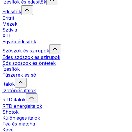
Ízesítők és édesítők
Édesítők
Eritrit
Mézek
Sztívia
Xilit
Egyéb édesítők
Szószok és szirupok
Édes szószok és szirupok
Sós szószok és öntetek
Ízesítők
Fűszerek és só
Italok
Izotóniás italok
RTD italok
RTD energiaitalok
Shotok
Különleges italok
Tea és matcha
Kávé