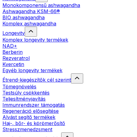
Monokomponensű ashwagandha
Ashwagandha KSM-66®
BIO ashwagandha
Komplex ashwagandha
Longevity
Komplex longevity termékek
NAD+
Berberin
Rezveratrol
Kvercetin
Egyéb longevity termékek
Étrend-kiegészítők cél szerint
Tömegnövelés
Testsúly csökkentés
Teljesítményjavítás
Immunrendszer támogatás
Regeneráció elősegítése
Alvást segítő termékek
Haj-, bőr- és körömerősítő
Stresszmenedzsment