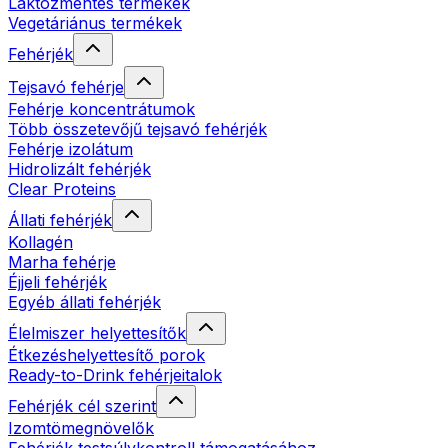
Laktózmentes termékek
Vegetáriánus termékek
Fehérjék
Tejsavó fehérje
Fehérje koncentrátumok
Több összetevőjű tejsavó fehérjék
Fehérje izolátum
Hidrolizált fehérjék
Clear Proteins
Állati fehérjék
Kollagén
Marha fehérje
Éjjeli fehérjék
Egyéb állati fehérjék
Élelmiszer helyettesítők
Étkezéshelyettesítő porok
Ready-to-Drink fehérjeitalok
Fehérjék cél szerint
Izomtömegnövelők