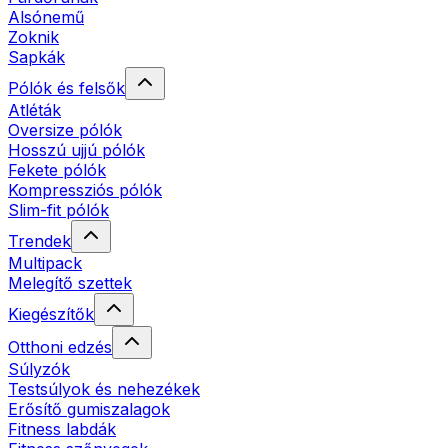
Alsónemű
Zoknik
Sapkák
Pólók és felsők
Atléták
Oversize pólók
Hosszú ujjú pólók
Fekete pólók
Kompressziós pólók
Slim-fit pólók
Trendek
Multipack
Melegítő szettek
Kiegészítők
Otthoni edzés
Súlyzók
Testsúlyok és nehezékek
Erősítő gumiszalagok
Fitness labdák