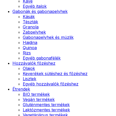
Kávé
Egyéb italok
Gabonák és gabonapelyhek
Kásák
Tészták
Granola
Zabpelyhek
Gabonapelyhek és müzlik
Hajdina
Quinoa
Rizs
Egyéb gabonafélék
Hozzávalók főzéshez
Olajok
Keverékek sütéshez és főzéshez
Lisztek
Egyéb hozzávalók főzéshez
Étrendek
BIO termékek
Vegán termékek
Gluténmentes termékek
Laktózmentes termékek
Vegetáriánus termékek