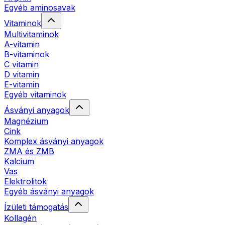
Egyéb aminosavak
Vitaminok
Multivitaminok
A-vitamin
B-vitaminok
C vitamin
D vitamin
E-vitamin
Egyéb vitaminok
Ásványi anyagok
Magnézium
Cink
Komplex ásványi anyagok
ZMA és ZMB
Kalcium
Vas
Elektrolitok
Egyéb ásványi anyagok
Ízületi támogatás
Kollagén