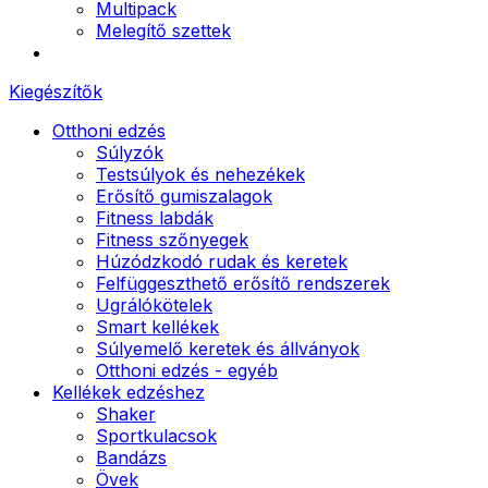
Multipack
Melegítő szettek
Kiegészítők
Otthoni edzés
Súlyzók
Testsúlyok és nehezékek
Erősítő gumiszalagok
Fitness labdák
Fitness szőnyegek
Húzódzkodó rudak és keretek
Felfüggeszthető erősítő rendszerek
Ugrálókötelek
Smart kellékek
Súlyemelő keretek és állványok
Otthoni edzés - egyéb
Kellékek edzéshez
Shaker
Sportkulacsok
Bandázs
Övek