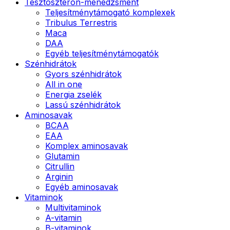
Tesztoszteron-menedzsment
Teljesítménytámogató komplexek
Tribulus Terrestris
Maca
DAA
Egyéb teljesítménytámogatók
Szénhidrátok
Gyors szénhidrátok
All in one
Energia zselék
Lassú szénhidrátok
Aminosavak
BCAA
EAA
Komplex aminosavak
Glutamin
Citrullin
Arginin
Egyéb aminosavak
Vitaminok
Multivitaminok
A-vitamin
B-vitaminok