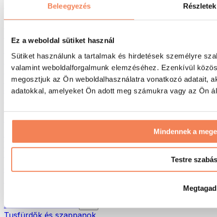
Táskák & hátizsákok
Beleegyezés
Részletek
Ételhordó táskák & kiegészítők
Edzőtáskák
Hátizsákok
Ez a weboldal sütiket használ
Tevékenység alapú kiegészítők
Sütiket használunk a tartalmak és hirdetések személyre sza
Futás
valamint weboldalforgalmunk elemzéséhez. Ezenkívül közöss
Küzdősportok
megosztjuk az Ön weboldalhasználatra vonatkozó adatait, a
Kerékpározás
Jóga és pilates
adatokkal, amelyeket Ön adott meg számukra vagy az Ön álta
Hidegterápia
Úszás
Túrázás
Mindennek a meg
Biohacking
Vörösfény-terápia
Vízszűrők és -kancsók
Testre szabá
Öko háztartás
Mosószerek
Megtagad
Tisztítószerek
Natúrkozmetikumok
Tusfürdők és szappanok