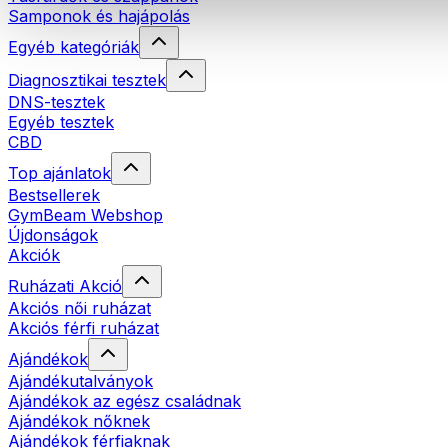
Samponok és hajápolás
Egyéb kategóriák
Diagnosztikai tesztek
DNS-tesztek
Egyéb tesztek
CBD
Top ajánlatok
Bestsellerek
GymBeam Webshop
Újdonságok
Akciók
Ruházati Akció
Akciós női ruházat
Akciós férfi ruházat
Ajándékok
Ajándékutalványok
Ajándékok az egész családnak
Ajándékok nőknek
Ajándékok férfiaknak