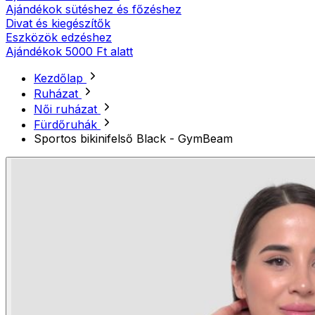
Ajándékok sütéshez és főzéshez
Divat és kiegészítők
Eszközök edzéshez
Ajándékok 5000 Ft alatt
Kezdőlap
Ruházat
Női ruházat
Fürdőruhák
Sportos bikinifelső Black - GymBeam