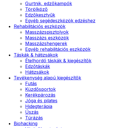
Gurtnik, edzőkampók
Törölköző
Edzőkesztyűk
Egyéb segédeszközök edzéshez
Rehabilitációs eszközök
Masszázspisztolyok
Masszázs eszközök
Masszázshengerek
Egyéb rehabilitációs eszközök
Táskák & hátizsákok
Ételhordó táskák & kiegészítők
Edzőtáskák
Hátizsákok
Tevékenység alapú kiegészítők
Futás
Küzdősportok
Kerékpározás
Jóga és pilates
Hidegterápia
Úszás
Túrázás
Biohacking