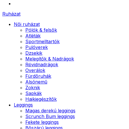
Ruházat
Női ruházat
Pólók & felsők
Atléták
Sportmelltartók
Pulóverek
Dzsekik
Melegítők & Nadrágok
Rövidnadrágok
Overálok
Fürdőruhák
Alsónemű
Zoknik
Sapkák
Hajkiegészítők
Leggings
Magas derekú leggings
Scrunch Bum leggings
Fekete leggings
Bőszárú leggings