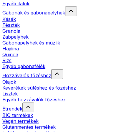
Egyéb italok
Gabonák és gabonapelyhek
Kásák
Tészták
Granola
Zabpelyhek
Gabonapelyhek és müzlik
Hajdina
Quinoa
Rizs
Egyéb gabonafélék
Hozzávalók főzéshez
Olajok
Keverékek sütéshez és főzéshez
Lisztek
Egyéb hozzávalók főzéshez
Étrendek
BIO termékek
Vegán termékek
Gluténmentes termékek